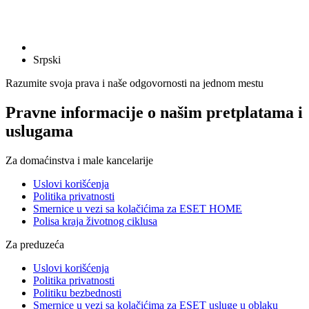
Srpski
Razumite svoja prava i naše odgovornosti na jednom mestu
Pravne informacije o našim pretplatama i
uslugama
Za domaćinstva i male kancelarije
Uslovi korišćenja
Politika privatnosti
Smernice u vezi sa kolačićima za ESET HOME
Polisa kraja životnog ciklusa
Za preduzeća
Uslovi korišćenja
Politika privatnosti
Politiku bezbednosti
Smernice u vezi sa kolačićima za ESET usluge u oblaku