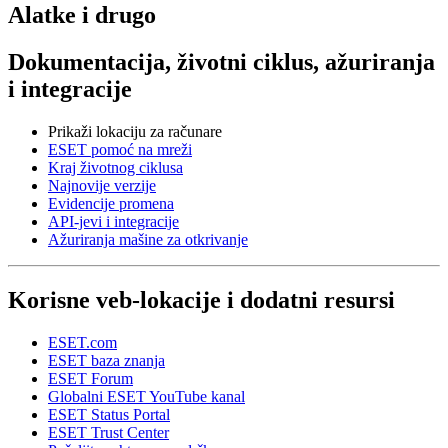
Alatke i drugo
Dokumentacija, životni ciklus, ažuriranja
i integracije
Prikaži lokaciju za računare
ESET pomoć na mreži
Kraj životnog ciklusa
Najnovije verzije
Evidencije promena
API-jevi i integracije
Ažuriranja mašine za otkrivanje
Korisne veb-lokacije i dodatni resursi
ESET.com
ESET baza znanja
ESET Forum
Globalni ESET YouTube kanal
ESET Status Portal
ESET Trust Center