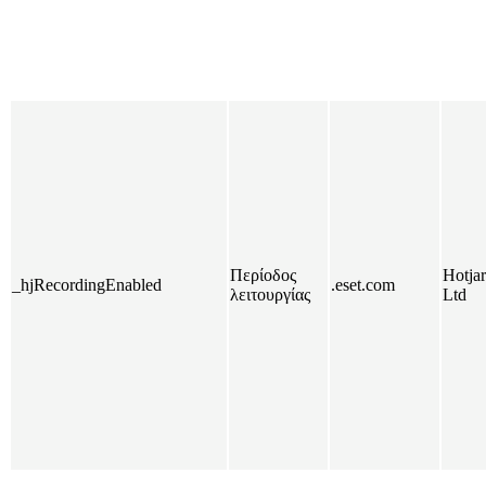
Περίοδος
Hotjar
_hjRecordingEnabled
.eset.com
λειτουργίας
Ltd