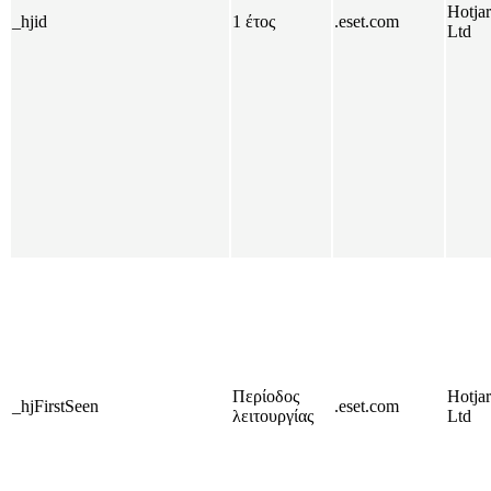
Hotjar
_hjid
1 έτος
.eset.com
Ltd
Περίοδος
Hotjar
_hjFirstSeen
.eset.com
λειτουργίας
Ltd