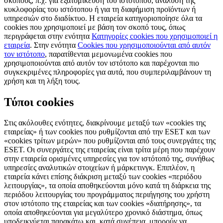
σκοπούς, π.χ. για εξατομίκευση του ιστότοπου, ανάλυση της
κυκλοφορίας του ιστότοπου ή για τη διαφήμιση προϊόντων ή
υπηρεσιών στο διαδίκτυο. Η εταιρεία κατηγοριοποίησε όλα τα
cookies που χρησιμοποιεί με βάση τον σκοπό τους, όπως
περιγράφεται στην ενότητα
Κατηγορίες cookies που χρησιμοποιεί η
εταιρεία
. Στην ενότητα
Cookies που χρησιμοποιούνται από αυτόν
τον ιστότοπο
, παρατίθενται μεμονωμένα cookies που
χρησιμοποιούνται από αυτόν τον ιστότοπο και παρέχονται πιο
συγκεκριμένες πληροφορίες για αυτά, που συμπεριλαμβάνουν τη
χρήση και τη λήξη τους.
Τύποι cookies
Στις ακόλουθες ενότητες, διακρίνουμε μεταξύ των «cookies της
εταιρείας» ή των cookies που ρυθμίζονται από την ESET και των
«cookies τρίτων μερών» που ρυθμίζονται από τους συνεργάτες της
ESET. Οι συνεργάτες της εταιρείας είναι τρίτα μέρη που παρέχουν
στην εταιρεία ορισμένες υπηρεσίες για τον ιστότοπό της, συνήθως
υπηρεσίες αναλυτικών στοιχείων ή μάρκετινγκ. Επιπλέον, η
εταιρεία κάνει επίσης διάκριση μεταξύ των cookies «περιόδου
λειτουργίας», τα οποία αποθηκεύονται μόνο κατά τη διάρκεια της
περιόδου λειτουργίας του προγράμματος περιήγησης του χρήστη
στον ιστότοπο της εταιρείας και των cookies «διατήρησης», τα
οποία αποθηκεύονται για μεγαλύτερο χρονικό διάστημα, όπως
υποδεικνύεται παρακάτω και, κατά συνέπεια, μπορούν να