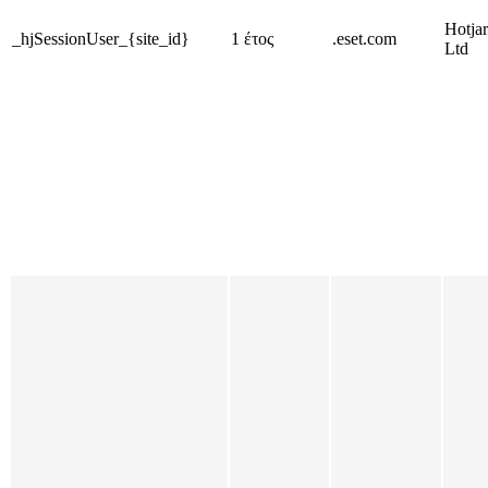
Hotjar
_hjSessionUser_{site_id}
1 έτος
.eset.com
Ltd