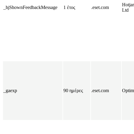
Hotjar
_hjShownFeedbackMessage
1 έτος
.eset.com
Ltd
_gaexp
90 ημέρες
.eset.com
Optim