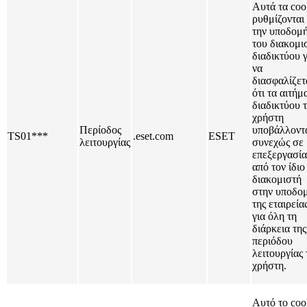
Αυτά τα coo
ρυθμίζονται
την υποδομ
του διακομι
διαδικτύου γ
να
διασφαλίζετ
ότι τα αιτήμ
διαδικτύου 
χρήστη
Περίοδος
υποβάλλοντ
TS01***
.eset.com
ESET
λειτουργίας
συνεχώς σε
επεξεργασία
από τον ίδιο
διακομιστή
στην υποδο
της εταιρεία
για όλη τη
διάρκεια της
περιόδου
λειτουργίας 
χρήστη.
Αυτό το coo