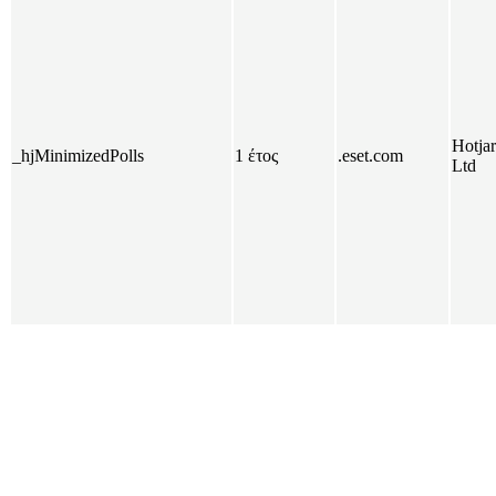
Hotjar
_hjMinimizedPolls
1 έτος
.eset.com
Ltd