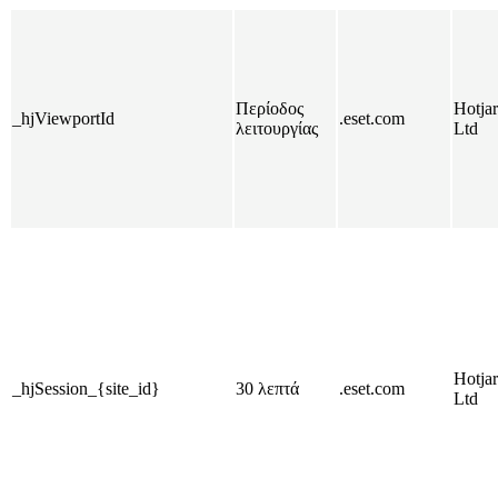
Περίοδος
Hotjar
_hjViewportId
.eset.com
λειτουργίας
Ltd
Hotjar
_hjSession_{site_id}
30 λεπτά
.eset.com
Ltd