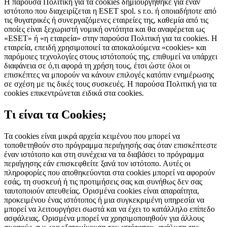
Η παρούσα Πολιτική για τα cookies δημιουργήθηκε για έναν
ιστότοπο που διαχειρίζεται η ESET spol. s r.o. ή οποιαδήποτε από
τις θυγατρικές ή συνεργαζόμενες εταιρείες της, καθεμία από τις
οποίες είναι ξεχωριστή νομική οντότητα και θα αναφέρεται ως
«ESET» ή «η εταιρεία» στην παρούσα Πολιτική για τα cookies. Η
εταιρεία, επειδή χρησιμοποιεί τα αποκαλούμενα «cookies» και
παρόμοιες τεχνολογίες στους ιστότοπούς της, επιθυμεί να υπάρχει
διαφάνεια σε ό,τι αφορά τη χρήση τους, έτσι ώστε όλοι οι
επισκέπτες να μπορούν να κάνουν επιλογές κατόπιν ενημέρωσης
σε σχέση με τις δικές τους συσκευές. Η παρούσα Πολιτική για τα
cookies επικεντρώνεται ειδικά στα cookies.
Τι είναι τα Cookies;
Τα cookies είναι μικρά αρχεία κειμένου που μπορεί να
τοποθετηθούν στο πρόγραμμα περιήγησής σας όταν επισκέπτεστε
έναν ιστότοπο και στη συνέχεια να τα διαβάσει το πρόγραμμα
περιήγησης εάν επισκεφθείτε ξανά τον ιστότοπο. Αυτές οι
πληροφορίες που αποθηκεύονται στα cookies μπορεί να αφορούν
εσάς, τη συσκευή ή τις προτιμήσεις σας και συνήθως δεν σας
ταυτοποιούν απευθείας. Ορισμένα cookies είναι απαραίτητα,
προκειμένου ένας ιστότοπος ή μια συγκεκριμένη υπηρεσία να
μπορεί να λειτουργήσει σωστά και να έχει το κατάλληλο επίπεδο
ασφάλειας. Ορισμένα μπορεί να χρησιμοποιηθούν για άλλους