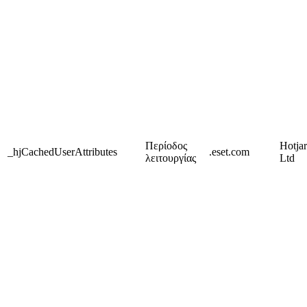
Περίοδος
Hotjar
_hjCachedUserAttributes
.eset.com
λειτουργίας
Ltd