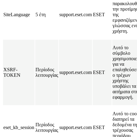
παρακολουθ
την προτίμη
SiteLanguage
5 έτη
support.eset.com
ESET
της
εμφανιζόμε
γλώσσας εν
χρήστη.
Αυτό το
σύμβολο
χρησιμοποιε
για να
XSRF-
Περίοδος
επαληθεύσει
support.eset.com
ESET
TOKEN
λειτουργίας
ο τρέχων
χρήστης
υποβάλει τα
αιτήματα στ
εφαρμογή.
Αυτό το coo
διατηρεί τα
Περίοδος
δεδομένα τη
eset_kb_session
support.eset.com
ESET
λειτουργίας
τρέχουσας
περιόδου