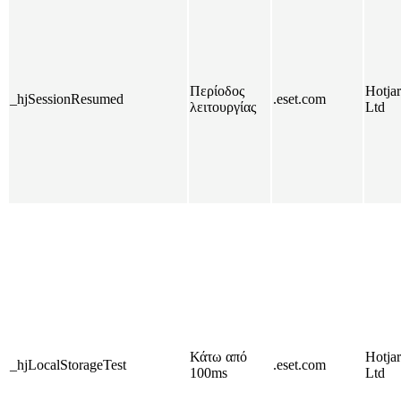
Περίοδος
Hotjar
_hjSessionResumed
.eset.com
λειτουργίας
Ltd
Κάτω από
Hotjar
_hjLocalStorageTest
.eset.com
100ms
Ltd