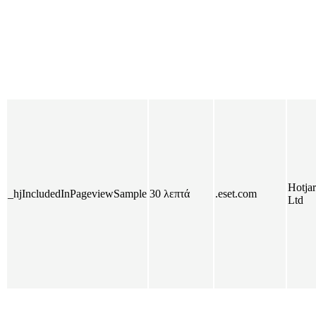
Hotjar
_hjIncludedInPageviewSample
30 λεπτά
.eset.com
Ltd