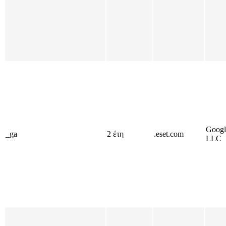
Googl
_ga
2 έτη
.eset.com
LLC