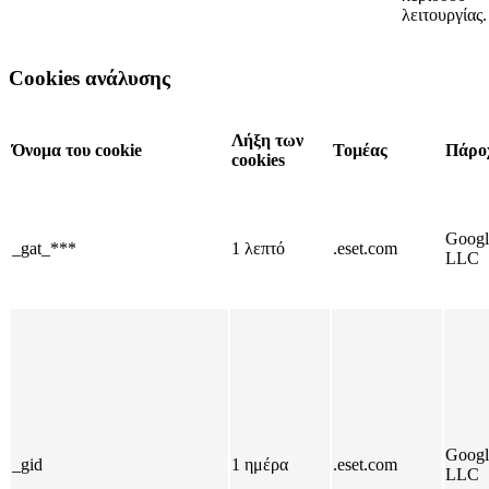
λειτουργίας.
Cookies ανάλυσης
Λήξη των
Όνομα του cookie
Τομέας
Πάρο
cookies
Googl
_gat_***
1 λεπτό
.eset.com
LLC
Googl
_gid
1 ημέρα
.eset.com
LLC