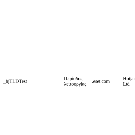
Περίοδος
Hotjar
_hjTLDTest
.eset.com
λειτουργίας
Ltd