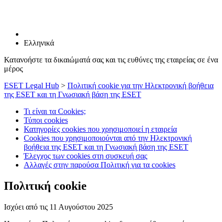
Ελληνικά
Κατανοήστε τα δικαιώματά σας και τις ευθύνες της εταιρείας σε ένα
μέρος
ESET Legal Hub
>
Πολιτική cookie για την Ηλεκτρονική βοήθεια
της ESET και τη Γνωσιακή βάση της ESET
Τι είναι τα Cookies;
Τύποι cookies
Κατηγορίες cookies που χρησιμοποιεί η εταιρεία
Cookies που χρησιμοποιούνται από την Ηλεκτρονική
βοήθεια της ESET και τη Γνωσιακή βάση της ESET
Έλεγχος των cookies στη συσκευή σας
Αλλαγές στην παρούσα Πολιτική για τα cookies
Πολιτική cookie
Ισχύει από τις 11 Αυγούστου 2025