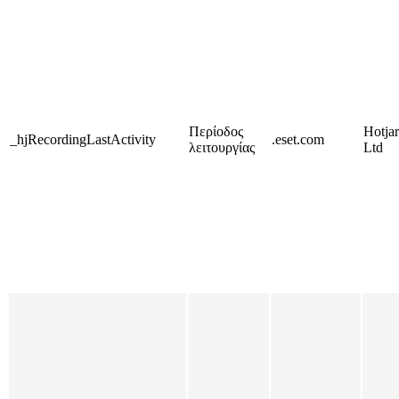
Περίοδος
Hotjar
_hjRecordingLastActivity
.eset.com
λειτουργίας
Ltd