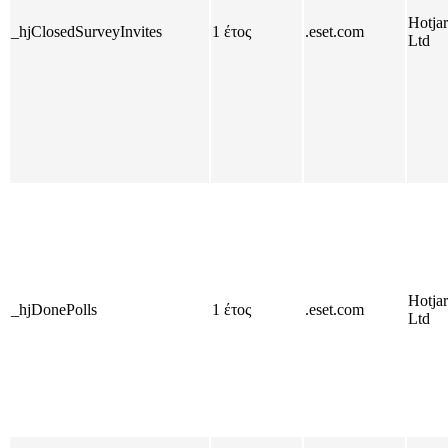
Hotjar
_hjClosedSurveyInvites
1 έτος
.eset.com
Ltd
Hotjar
_hjDonePolls
1 έτος
.eset.com
Ltd