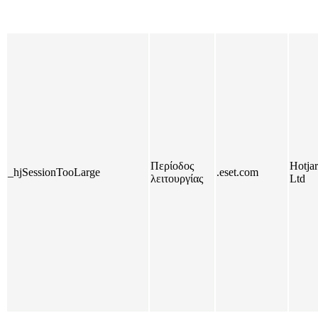
Περίοδος
Hotjar
_hjSessionTooLarge
.eset.com
λειτουργίας
Ltd