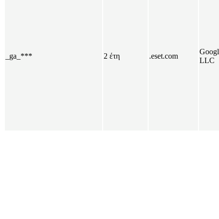
Googl
_ga_***
2 έτη
.eset.com
LLC