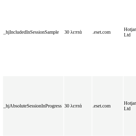
Hotjar
_hjIncludedInSessionSample
30 λεπτά
.eset.com
Ltd
Hotjar
_hjAbsoluteSessionInProgress
30 λεπτά
.eset.com
Ltd