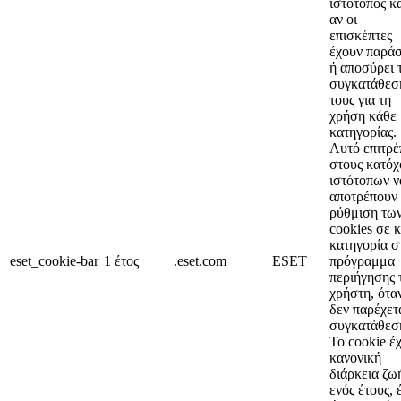
ιστότοπος κ
αν οι
επισκέπτες
έχουν παράσ
ή αποσύρει 
συγκατάθεσ
τους για τη
χρήση κάθε
κατηγορίας.
Αυτό επιτρέ
στους κατόχ
ιστότοπων ν
αποτρέπουν 
ρύθμιση τω
cookies σε 
κατηγορία σ
eset_cookie-bar
1 έτος
.eset.com
ESET
πρόγραμμα
περιήγησης 
χρήστη, ότα
δεν παρέχετ
συγκατάθεσ
Το cookie έχ
κανονική
διάρκεια ζω
ενός έτους, 