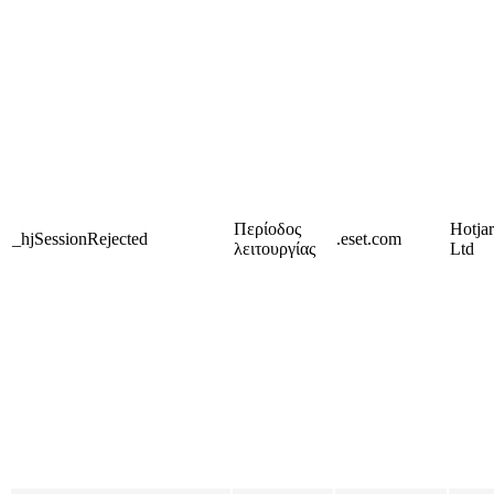
Περίοδος
Hotjar
_hjSessionRejected
.eset.com
λειτουργίας
Ltd