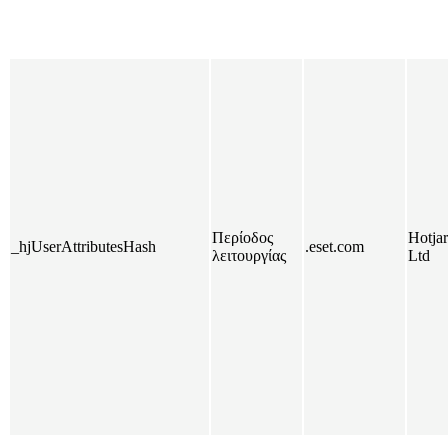
Περίοδος
Hotjar
_hjUserAttributesHash
.eset.com
λειτουργίας
Ltd