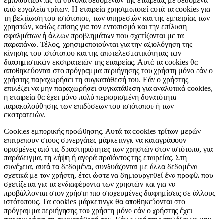
εμπλουτίζοντας τα σύνολα δεδομένων της εταιρείας με δεδομένα
από εργαλεία τρίτων. Η εταιρεία χρησιμοποιεί αυτά τα cookies για
τη βελτίωση του ιστότοπου, των υπηρεσιών και της εμπειρίας των
χρηστών, καθώς επίσης για τον εντοπισμό και την επίλυση
σφαλμάτων ή άλλων προβλημάτων που σχετίζονται με τα
παραπάνω. Τέλος, χρησιμοποιούνται για την αξιολόγηση της
κίνησης του ιστότοπου και της αποτελεσματικότητας των
διαφημιστικών εκστρατειών της εταιρείας. Αυτά τα cookies θα
αποθηκεύονται στο πρόγραμμα περιήγησης του χρήστη μόνο εάν ο
χρήστης παραχωρήσει τη συγκατάθεσή του. Εάν ο χρήστης
επιλέξει να μην παραχωρήσει συγκατάθεση για αναλυτικά cookies,
η εταιρεία θα έχει μόνο πολύ περιορισμένη δυνατότητα
παρακολούθησης των επιδόσεων του ιστότοπου ή των
εκστρατειών.
Cookies εμπορικής προώθησης.
Αυτά τα cookies τρίτων μερών
επιτρέπουν στους συνεργάτες μάρκετινγκ να καταγράφουν
ορισμένες από τις δραστηριότητες των χρηστών στον ιστότοπο, για
παράδειγμα, τη λήψη ή αγορά προϊόντος της εταιρείας. Στη
συνέχεια, αυτά τα δεδομένα, συνδυάζονται με άλλα δεδομένα
σχετικά με τον χρήστη, έτσι ώστε να δημιουργηθεί ένα προφίλ που
σχετίζεται για τα ενδιαφέροντα των χρηστών και για να
προβάλλονται στον χρήστη πιο στοχευμένες διαφημίσεις σε άλλους
ιστότοπους. Τα cookies μάρκετινγκ θα αποθηκεύονται στο
πρόγραμμα περιήγησης του χρήστη μόνο εάν ο χρήστης έχει