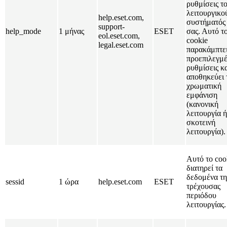
ρυθμίσεις τ
λειτουργικο
help.eset.com,
συστήματός
support-
help_mode
1 μήνας
ESET
σας. Αυτό τ
eol.eset.com,
cookie
legal.eset.com
παρακάμπτει
προεπιλεγμέ
ρυθμίσεις κ
αποθηκεύει 
χρωματική
εμφάνιση
(κανονική
λειτουργία ή
σκοτεινή
λειτουργία).
Αυτό το coo
διατηρεί τα
δεδομένα τη
sessid
1 ώρα
help.eset.com
ESET
τρέχουσας
περιόδου
λειτουργίας.