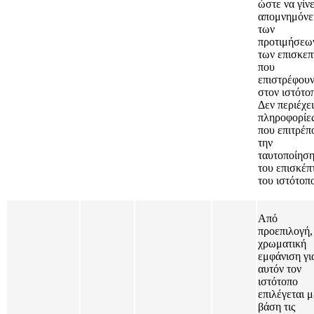
ώστε να γίνε
απομνημόνε
των
προτιμήσεω
των επισκε
που
επιστρέφου
στον ιστότο
Δεν περιέχει
πληροφορίε
που επιτρέπ
την
ταυτοποίησ
του επισκέπ
του ιστότοπ
Από
προεπιλογή,
χρωματική
εμφάνιση γι
αυτόν τον
ιστότοπο
επιλέγεται μ
βάση τις