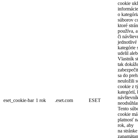
cookie uk
informáci
o kategóri
súborov c
ktoré strá
používa, a
či návštev
jednotlivé
kategórie 
udelil aleb
Vlastník s
tak dokáž
zabezpeči
sa do preh
neuložili 
cookie z t
kategórií, 
návštevní
eset_cookie-bar
1 rok
.eset.com
ESET
neodsúhlas
Tento súb
cookie má
platnosť n
rok, aby
na stránke
zapamäta