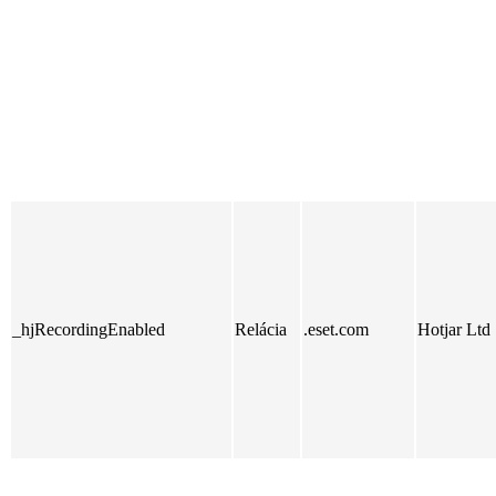
_hjRecordingEnabled
Relácia
.eset.com
Hotjar Ltd