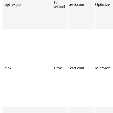
10
_opt_expid
.eset.com
Optimize
sekúnd
_clck
1 rok
.eset.com
Microsoft