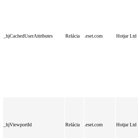
_hjCachedUserAttributes
Relácia
.eset.com
Hotjar Ltd
_hjViewportId
Relácia
.eset.com
Hotjar Ltd