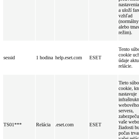
nastavenia
a uloží fa
vzhľad
(normálny
alebo tma
režim).
Tento súb
cookie uc
sessid
1 hodina
help.eset.com
ESET
údaje aktu
relácie.
Tieto súbo
cookie, kt
nastavuje
infraštrukt
webového
servera,
zabezpeču
vaše web
TS01***
Relácia
.eset.com
ESET
žiadosti b
počas trva
vašej relác