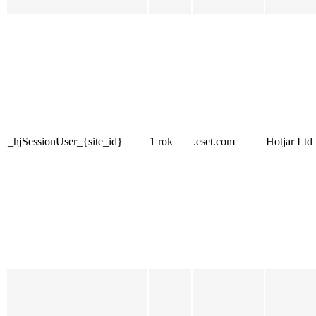
_hjSessionUser_{site_id}
1 rok
.eset.com
Hotjar Ltd