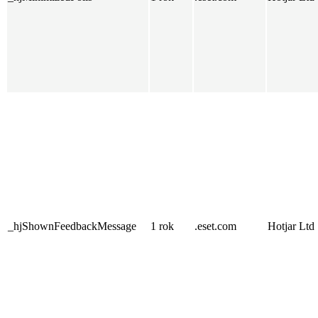
_hjShownFeedbackMessage
1 rok
.eset.com
Hotjar Ltd