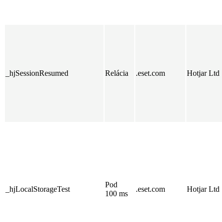
_hjSessionResumed
Relácia
.eset.com
Hotjar Ltd
Pod
_hjLocalStorageTest
.eset.com
Hotjar Ltd
100 ms