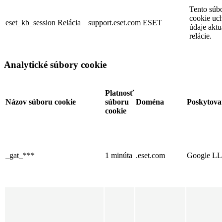
Tento súb
cookie uc
eset_kb_session
Relácia
support.eset.com
ESET
údaje aktu
relácie.
Analytické súbory cookie
Platnosť
Názov súboru cookie
súboru
Doména
Poskytova
cookie
_gat_***
1 minúta
.eset.com
Google L