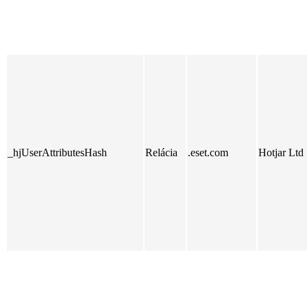
_hjUserAttributesHash
Relácia
.eset.com
Hotjar Ltd