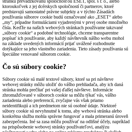
stránku prevádzkovanú spoločnosťou ESET, spol. s r. o., alebo
ktoroukoľvek z jej dcérskych spoločností či partnerov, ktoré
predstavujú samostatné právne subjekty a v týchto Zásadách
používania súborov cookie budú označované ako „ESET“ alebo
„my“, prípadne formuláciami vyjadrenými v prvej osobe množného
čísla. Keďže na našich webových stránkach používame takzvané
„súbory cookie“ a podobné technológie, chceme transparentne
popísať ich používanie, aby každý návštevník nášho webu mohol
na základe uvedených informácií prijať uvážené rozhodnutie
dotýkajúce sa jeho vlastného zariadenia. Tieto zásady používania sú
špeciálne venované súborom cookie.
Čo sú súbory cookie?
Súbory cookie sú malé textové súbory, ktoré sa pri návšteve
webovej stránky môžu uložiť do vášho prehliadača, aby ich daná
stránka mohla prečítať pri vašej ďalšej návšteve. Informácie
zhromažďované v súboroch cookie sa môžu týkať vás, vášho
zariadenia alebo preferencií, zvyčajne vás však priamo
neidentifikujú a ich predmetom nie sú osobné údaje. Niektoré
súbory cookie sú nevyhnutné k tomu, aby webová stránka alebo
konkrétna služba mohla správne fungovať a mala primeranú úroveň
zabezpečenia. Iné sa zasa môžu používať na odlišné účely, napríklad
na prispôsobenie webovej stránky používateľovi, analýzu