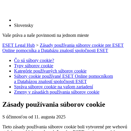
Slovensky
Vaše práva a naše povinnosti na jednom mieste
ESET Legal Hub
>
Zásady používania súborov cookie pre ESET
Online pomocníka a Databázu znalostí spoločnosti ESET
Čo sú súbory cookie?
Typy súborov cookie
Kategórie používaných súborov cookie
Súbory cookie používané ESET Online pomocníkom
a Databázou znalostí spoločnosti ESET
Správa súborov cookie na vašom zariadení
Zmeny v zásadách používania súborov cookie
Zásady používania súborov cookie
S účinnosťou od 11. augusta 2025
Tieto zásady používania súborov cookie boli vytvorené pre webovú