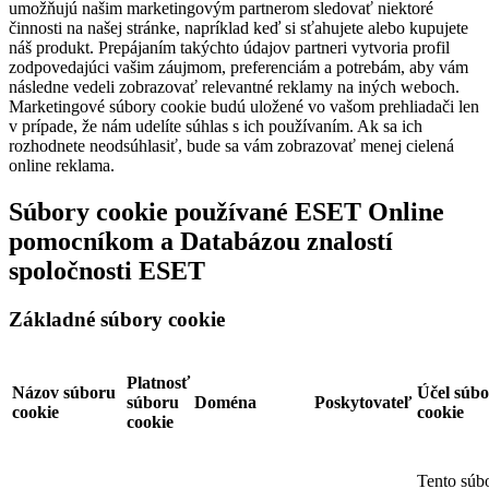
umožňujú našim marketingovým partnerom sledovať niektoré
činnosti na našej stránke, napríklad keď si sťahujete alebo kupujete
náš produkt. Prepájaním takýchto údajov partneri vytvoria profil
zodpovedajúci vašim záujmom, preferenciám a potrebám, aby vám
následne vedeli zobrazovať relevantné reklamy na iných weboch.
Marketingové súbory cookie budú uložené vo vašom prehliadači len
v prípade, že nám udelíte súhlas s ich používaním. Ak sa ich
rozhodnete neodsúhlasiť, bude sa vám zobrazovať menej cielená
online reklama.
Súbory cookie používané ESET Online
pomocníkom a Databázou znalostí
spoločnosti ESET
Základné súbory cookie
Platnosť
Názov súboru
Účel súb
súboru
Doména
Poskytovateľ
cookie
cookie
cookie
Tento súb