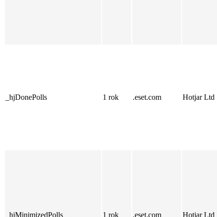
_hjDonePolls
1 rok
.eset.com
Hotjar Ltd
_hjMinimizedPolls
1 rok
.eset.com
Hotjar Ltd