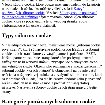
návštevnosti webu alebo na online reklamu produktov či služieb.
Všetky súbory cookie, ktoré používame, sme rozdelili do kategórií
na základe ich účelu, ako môžete vidieť v sekcii
Kategórie
používaných súborov cookie
. V sekcii
Súbory cookie používané
touto webovou stránkou
nájdete zoznam jednotlivých súborov
cookie, ktoré sa používajú na tejto webovej stránke, spolu
s informáciou o ich účele a platnosti.
Typy súborov cookie
V nasledujúcich sekciách textu rozlišujeme medzi „súbormi cookie
prvej strany“, ktoré sú nastavené spoločnosťou ESET, a „súbormi
cookie tretích strán“, ktoré vytvárajú partneri spoločnosti ESET.
Našimi partnermi sú tretie strany, ktoré nám poskytujú externé
služby pre našu webovú stránku, zvyčajne ide o analytické alebo
marketingové služby. Okrem toho rozlišujeme aj medzi „relačnými“
súbormi cookie, ktorých platnosť je obmedzená na trvanie vašej
relácie na našej webovej stránke, a „trvalými“ súbormi cookie, ktoré
sa v prehliadači ukladajú na dlhšie časové obdobie (ako je uvedené
nižšie), aby ich naša stránka mohla prečítať pri vašej ďalšej
návšteve. Nastavenia súborov cookie tretích strán spravujú tretie
strany.
Kategórie používaných súborov cookie