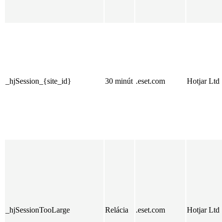
_hjSession_{site_id}
30 minút
.eset.com
Hotjar Ltd
_hjSessionTooLarge
Relácia
.eset.com
Hotjar Ltd