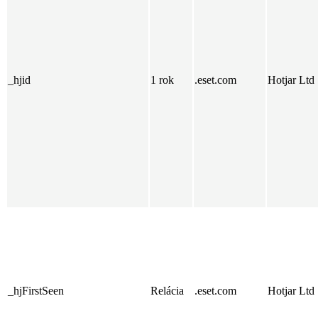
_hjid
1 rok
.eset.com
Hotjar Ltd
_hjFirstSeen
Relácia
.eset.com
Hotjar Ltd