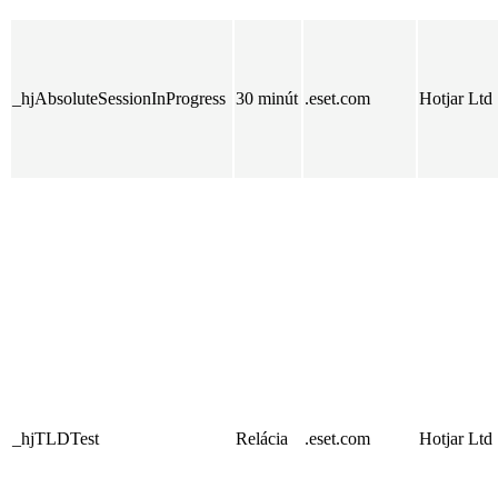
_hjAbsoluteSessionInProgress
30 minút
.eset.com
Hotjar Ltd
_hjTLDTest
Relácia
.eset.com
Hotjar Ltd