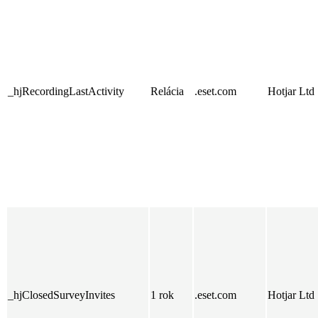
_hjRecordingLastActivity
Relácia
.eset.com
Hotjar Ltd
_hjClosedSurveyInvites
1 rok
.eset.com
Hotjar Ltd