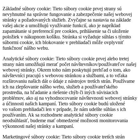
Základné súbory cookie:
Tieto súbory cookie prvej strany sú
nevyhnutné na správne fungovanie a zabezpečenie našej webovej
stránky a požadovaných služieb. Zvyčajne sa nastavia na základe
vašej akcie a umožňujú využívanie funkcií, ako je napríklad
zapamätanie si preferencií pre cookies, prihlásenie sa či uloženie
položiek v nákupnom košíku. Stránka si vyžaduje súhlas s týmito
súbormi cookie, ich blokovanie v prehliadači môže ovplyvniť
funkčnosť nášho webu.
Analytické súbory cookie:
Tieto súbory cookie prvej alebo tretej
strany nám umožňujú merať počet návštevníkov/používateľov našej
webovej stránky. Okrem toho nám poskytujú prehľad o tom, ako
návštevníci pracujú s webovou stránkou a službami, a to vďaka
rozširovaniu našich dát o údaje z nástrojov tretích strán. Používame
ich na zlepšovanie nášho webu, služieb a používateľského
prostredia, na hľadanie a riešenie chýb či iných súvisiacich
problémov, ako aj na vyhodnocovanie návštevnosti webovej stránky
a účinnosti našich kampaní. Tieto súbory cookie budú uložené
vo vašom prehliadači len v prípade, že nám udelíte súhlas s ich
používaním. Ak sa rozhodnete analytické súbory cookie
neodsúhlasiť, budeme mať obmedzené možnosti monitorovania
výkonnosti našej stránky a kampaní.
Marketingové súbory cookie:
Tieto súbory cookie tretích strán