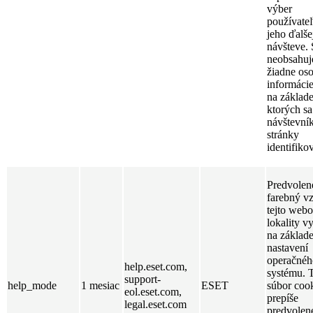
výber
používateľ
jeho ďalše
návšteve.
neobsahuj
žiadne os
informácie
na základ
ktorých sa
návštevní
stránky
identifiko
Predvolen
farebný v
tejto webo
lokality v
na základ
nastavení
operačnéh
help.eset.com,
systému. 
support-
help_mode
1 mesiac
ESET
súbor coo
eol.eset.com,
prepíše
legal.eset.com
predvolen