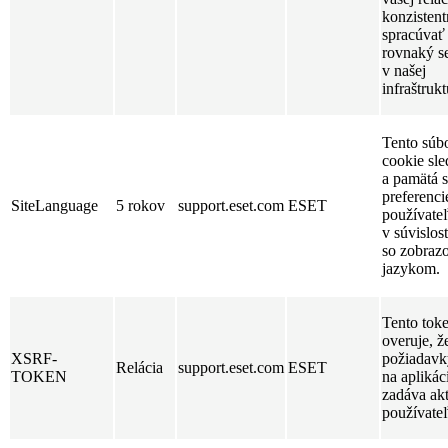
konzistent
spracúvať
rovnaký s
v našej
infraštrukt
Tento súb
cookie sle
a pamätá s
preferenci
SiteLanguage
5 rokov
support.eset.com
ESET
používate
v súvislost
so zobra
jazykom.
Tento tok
overuje, ž
XSRF-
požiadavk
Relácia
support.eset.com
ESET
TOKEN
na aplikác
zadáva ak
používateľ