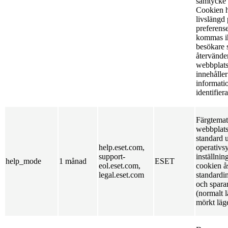
samtycke 
Cookien h
livslängd p
preferens
kommas i
besökare
återvänder
webbplat
innehålle
informati
identifier
Färgtemat
webbplats
standard u
help.eset.com,
operativs
support-
inställnin
help_mode
1 månad
ESET
eol.eset.com,
cookien å
legal.eset.com
standardi
och spara
(normalt l
mörkt läg