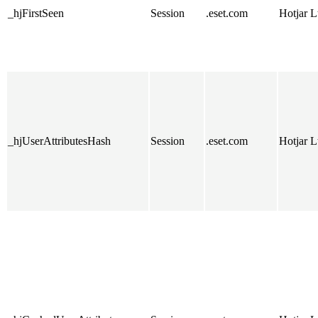
_hjFirstSeen
Session
.eset.com
Hotjar L
_hjUserAttributesHash
Session
.eset.com
Hotjar L