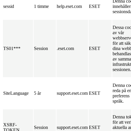
Denna co
sessid
1 timme
help.eset.com
ESET
innehåller
sessionsda
Dessa cook
av vår
webbserve
för att säk
TS01***
Session
.eset.com
ESET
dina webb
behandlas
av samma 
infrastruk
sessionen
Denna coo
reda på e
SiteLanguage
5 år
support.eset.com
ESET
preferens 
språk.
Denna to
för att ver
XSRF-
Session
support.eset.com
ESET
aktuella 
TOKEN