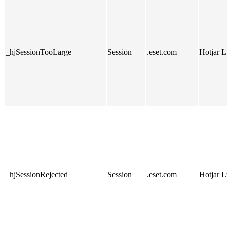
_hjSessionTooLarge
Session
.eset.com
Hotjar L
_hjSessionRejected
Session
.eset.com
Hotjar L