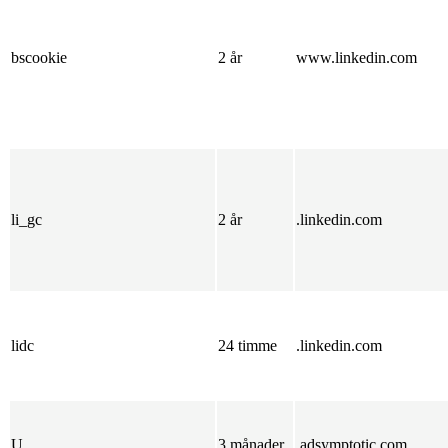
bscookie
2 år
www.linkedin.com
li_gc
2 år
.linkedin.com
lidc
24 timme
.linkedin.com
U
3 månader
.adsymptotic.com