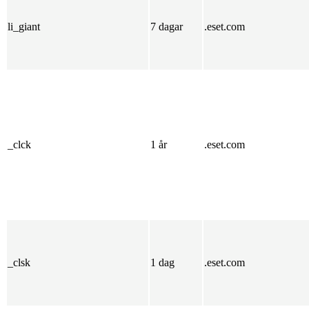
li_giant
7 dagar
.eset.com
_clck
1 år
.eset.com
_clsk
1 dag
.eset.com