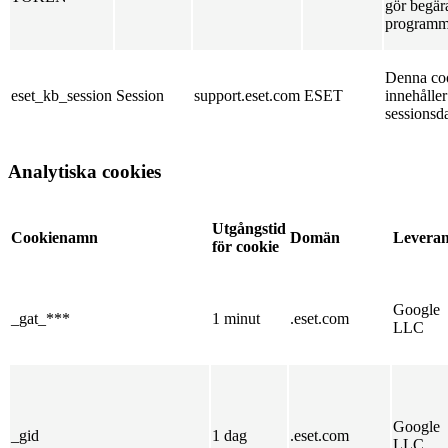
gör begära
programm
Denna co
eset_kb_session
Session
support.eset.com
ESET
innehåller
sessionsda
Analytiska cookies
Utgångstid
Cookienamn
Domän
Leveran
för cookie
Google
_gat_***
1 minut
.eset.com
LLC
Google
_gid
1 dag
.eset.com
LLC