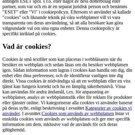
antingen ESET spol. s r.o. eller något av dess dotterbolag eller
partner, som var och en är en separat juridisk person och benämns
"ESET" eller "Vi" i cookiepolicyn. Eftersom vi använder så kallade
"cookies" och liknande teknik på våra webbplatser vill vi vara
transparenta om deras användning, så att alla besökare kan göra
välgrundade val om sina egna enheter. Denna cookiepolicy är
specifikt inriktad på cookies.
Vad är cookies?
Cookies är små textfiler som kan placeras i webbläsaren när du
besöker en webbplats och sedan läsas om du besöker webbplatsen
igen. Sådan information som lagras i cookies kan handla om dig, din
enhet eller dina preferenser, och de identifierar vanligen inte dig
direkt. Vissa cookies är nödvändiga så att en webbplats eller en viss
tjänst kan fungera korrekt och ha en lämplig säkerhetsnivå. Vissa
kan användas för andra ändamål, t.ex. för anpassning av
webbplatser, analys av webbplatstrafik eller för reklam för produkter
eller tjänster online. Vi kategoriserar alla cookies vi använder baserat
på deras syfte, enligt beskrivning i avsnittet
Kategorier av cookies vi
använder
. I avsnittet
Cookies som används av webbplatsen
listar vi
enskilda cookies som används av webbplatsen och ger mer specifik
information om dem, inklusive vad de används för och deras
giltighetstid.