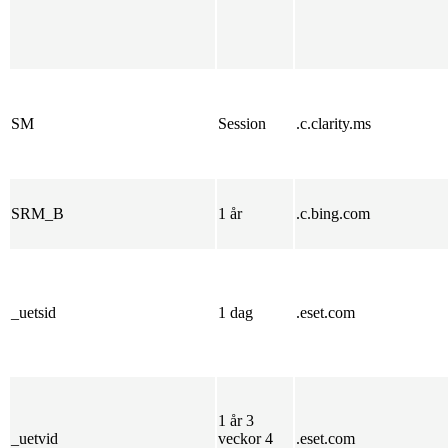
SM
Session
.c.clarity.ms
SRM_B
1 år
.c.bing.com
_uetsid
1 dag
.eset.com
1 år 3
_uetvid
veckor 4
.eset.com