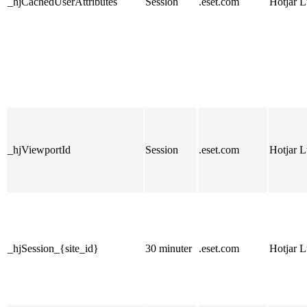
_hjCachedUserAttributes
Session
.eset.com
Hotjar L
_hjViewportId
Session
.eset.com
Hotjar L
_hjSession_{site_id}
30 minuter
.eset.com
Hotjar L