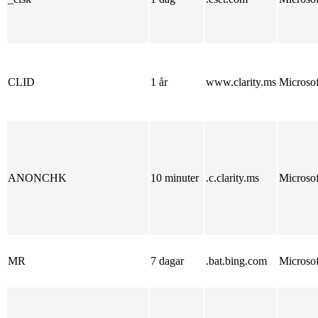
CLID
1 år
www.clarity.ms
Microsof
ANONCHK
10 minuter
.c.clarity.ms
Microsof
MR
7 dagar
.bat.bing.com
Microsof