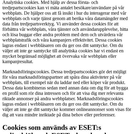
Analytiska cookies.
Med hjälp av dessa första- och
tredjepartscookies kan vi mäta antalet besökare/användare på vår
webbplats. De hjälper oss att få insikt i hur du interagerar med vår
webbplats och varje tjänst genom att berika våra datamängder med
data från tredjepartsverktyg. Vi använder dessa cookies för att
förbättra vår webbplats, våra tjänster och användarupplevelse, hitta
och lösa buggar eller andra problem med dem och utvärdera vår
webbplatstrafik och våra kampanjers effektivitet. Dessa cookies
lagras endast i webbläsaren om du ger oss ditt samtycke. Om du
väljer att inte ge samtycke till analytiska cookies har vi endast en
mycket begränsad möjlighet att övervaka vår webbplats eller
kampanjresultat.
Marknadsföringscookies.
Dessa tredjepartscookies gör det möjligt
för våra marknadsföringspartner att spåra dina aktiviteter på vår
webbplats, till exempel när du laddar ned eller köper vår produkt.
Dessa data kombineras sedan med annan data om dig för att bygga
en profil som rör dina intressen och för att visa dig mer relevanta
riktade annonser på andra webbplatser. Marknadsföringscookies
lagras endast i webbläsaren om du ger oss ditt samtycke. Om du
väljer att inte ge ditt samtycke kommer onlineannonser som visas för
dig att vara mindre inriktade på dina behov eller preferenser.
Cookies som används av ESET:s