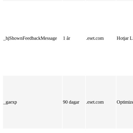
_hjShownFeedbackMessage
1 år
.eset.com
Hotjar L
_gaexp
90 dagar
.eset.com
Optimiz