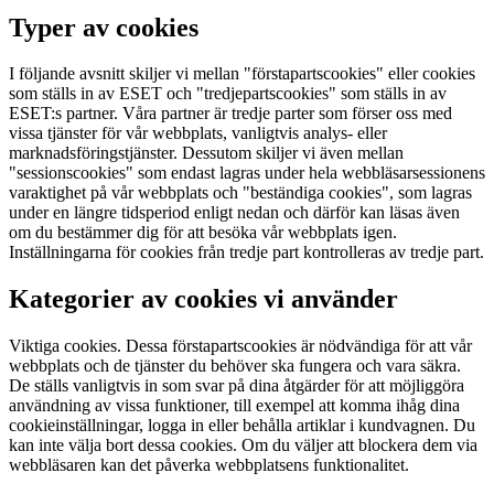
Typer av cookies
I följande avsnitt skiljer vi mellan "förstapartscookies" eller cookies
som ställs in av ESET och "tredjepartscookies" som ställs in av
ESET:s partner. Våra partner är tredje parter som förser oss med
vissa tjänster för vår webbplats, vanligtvis analys- eller
marknadsföringstjänster. Dessutom skiljer vi även mellan
"sessionscookies" som endast lagras under hela webbläsarsessionens
varaktighet på vår webbplats och "beständiga cookies", som lagras
under en längre tidsperiod enligt nedan och därför kan läsas även
om du bestämmer dig för att besöka vår webbplats igen.
Inställningarna för cookies från tredje part kontrolleras av tredje part.
Kategorier av cookies vi använder
Viktiga cookies.
Dessa förstapartscookies är nödvändiga för att vår
webbplats och de tjänster du behöver ska fungera och vara säkra.
De ställs vanligtvis in som svar på dina åtgärder för att möjliggöra
användning av vissa funktioner, till exempel att komma ihåg dina
cookieinställningar, logga in eller behålla artiklar i kundvagnen. Du
kan inte välja bort dessa cookies. Om du väljer att blockera dem via
webbläsaren kan det påverka webbplatsens funktionalitet.