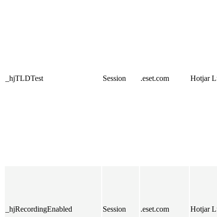
_hjTLDTest
Session
.eset.com
Hotjar L
_hjRecordingEnabled
Session
.eset.com
Hotjar L