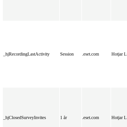
_hjRecordingLastActivity
Session
.eset.com
Hotjar L
_hjClosedSurveyInvites
1 år
.eset.com
Hotjar L