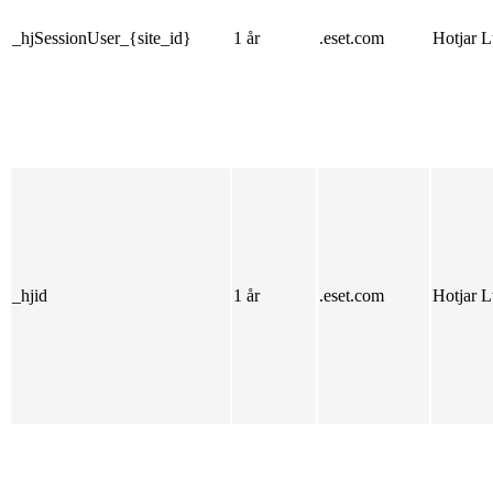
_hjSessionUser_{site_id}
1 år
.eset.com
Hotjar L
_hjid
1 år
.eset.com
Hotjar L