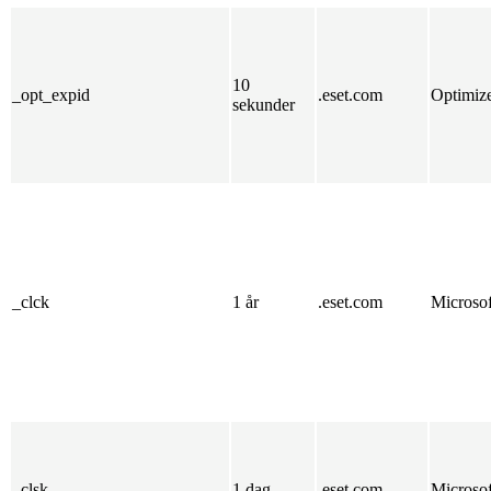
10
_opt_expid
.eset.com
Optimiz
sekunder
_clck
1 år
.eset.com
Microsof
_clsk
1 dag
.eset.com
Microsof