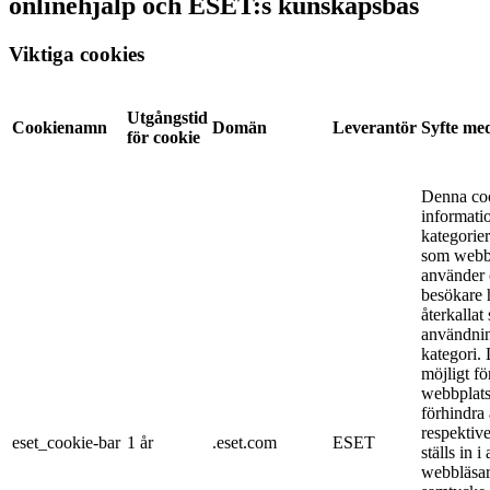
onlinehjälp och ESET:s kunskapsbas
Viktiga cookies
Utgångstid
Cookienamn
Domän
Leverantör
Syfte me
för cookie
Denna coo
informati
kategorie
som webb
använder
besökare h
återkallat
användnin
kategori. 
möjligt fö
webbplats
förhindra 
respektive
eset_cookie-bar
1 år
.eset.com
ESET
ställs in 
webbläsar