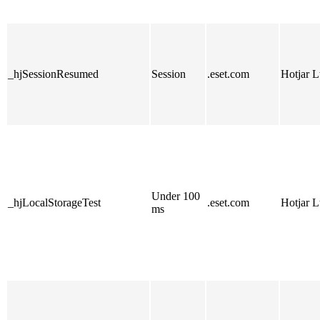
_hjSessionResumed
Session
.eset.com
Hotjar L
Under 100
_hjLocalStorageTest
.eset.com
Hotjar L
ms