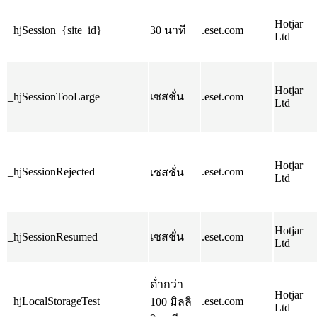
Hotjar
_hjSession_{site_id}
30 นาที
.eset.com
Ltd
Hotjar
_hjSessionTooLarge
เซสชั่น
.eset.com
Ltd
Hotjar
_hjSessionRejected
.eset.com
เซสชั่น
Ltd
Hotjar
_hjSessionResumed
เซสชั่น
.eset.com
Ltd
ต่ำกว่า
Hotjar
_hjLocalStorageTest
.eset.com
100 มิลลิ
Ltd