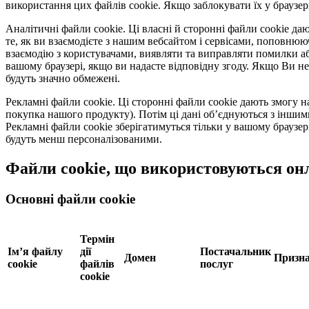
використання цих файлів cookie. Якщо заблокувати їх у браузер
Аналітичні файли cookie.
Ці власні й сторонні файли cookie да
те, як ви взаємодієте з нашим вебсайтом і сервісами, поповню
взаємодію з користувачами, виявляти та виправляти помилки аб
вашому браузері, якщо ви надасте відповідну згоду. Якщо Ви не
будуть значно обмежені.
Рекламні файли cookie.
Ці сторонні файли cookie дають змогу н
покупка нашого продукту). Потім ці дані об’єднуються з іншим
Рекламні файли cookie зберігатимуться тільки у вашому браузер
будуть менш персоналізованими.
Файли cookie, що використовуються он
Основні файли cookie
Термін
Ім’я файлу
дії
Постачальник
Домен
Призна
cookie
файлів
послуг
cookie