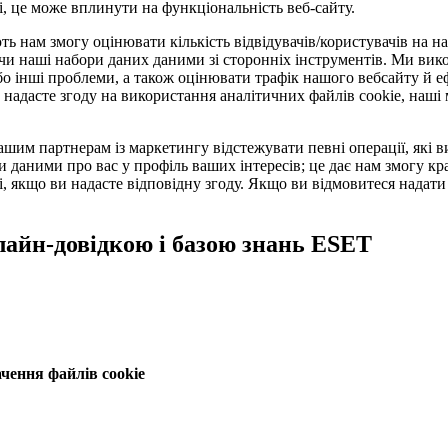
і, це може вплинути на функціональність веб-сайту.
ють нам змогу оцінювати кількість відвідувачів/користувачів на 
ючи наші набори даних даними зі сторонніх інструментів. Ми вик
о інші проблеми, а також оцінювати трафік нашого вебсайту й еф
 надасте згоду на використання аналітичних файлів cookie, наші 
ашим партнерам із маркетингу відстежувати певні операції, які 
и даними про вас у профіль ваших інтересів; це дає нам змогу к
і, якщо ви надасте відповідну згоду. Якщо ви відмовитеся надати 
лайн-довідкою і базою знань ESET
чення файлів cookie