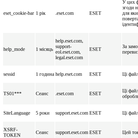
У цих ф
згоди н
eset_cookie-bar
1 рік
.eset.com
ESET
для яки
поверта
ідентиф
help.eset.com,
support-
За замо
help_mode
1 місяць
ESET
eol.eset.com,
переви
legal.eset.com
sessid
1 година
help.eset.com
ESET
Ці файл
Ці фай
TS01***
Сеанс
.eset.com
ESET
обробл
SiteLanguage
5 роки
support.eset.com
ESET
Ці фай
XSRF-
Сеанс
support.eset.com
ESET
Цей то
TOKEN