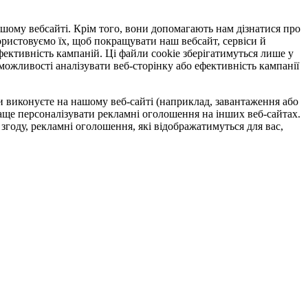
нашому вебсайті. Крім того, вони допомагають нам дізнатися про
ористовуємо їх, щоб покращувати наш вебсайт, сервіси й
ективність кампаній. Ці файли cookie зберігатимуться лише у
можливості аналізувати веб-сторінку або ефективність кампанії
ви виконуєте на нашому веб-сайті (наприклад, завантаження або
раще персоналізувати рекламні оголошення на інших веб-сайтах.
згоду, рекламні оголошення, які відображатимуться для вас,