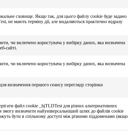
окальне сховище. Якщо так, для цього файлу cookie буде задано
eTest, не мають терміну дії, але видаляються практично відразу
чити, чи включено користувача у вибірку даних, яка визначена
б-сайті.
чити, чи включено користувача у вибірку даних, яка визначена
для визначення першого сеансу перегляду сторінки
ерігати файл cookie _hjTLDTest для різних альтернативних
м змогу визначити найуніверсальніший шлях до файлів cookie
 можуть бути в спільному доступі між різними піддоменами (якщо