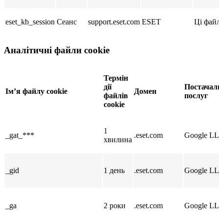
eset_kb_session
Сеанс
support.eset.com
ESET
Ці файл
Аналітичні файли cookie
Термін
дії
Постачал
Ім’я файлу cookie
Домен
файлів
послуг
cookie
1
_gat_***
.eset.com
Google L
хвилина
_gid
1 день
.eset.com
Google L
_ga
2 роки
.eset.com
Google L