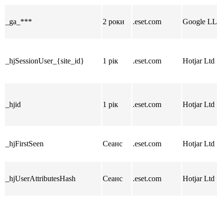
_ga_***
2 роки
.eset.com
Google L
_hjSessionUser_{site_id}
1 рік
.eset.com
Hotjar Ltd
_hjid
1 рік
.eset.com
Hotjar Ltd
_hjFirstSeen
Сеанс
.eset.com
Hotjar Ltd
_hjUserAttributesHash
Сеанс
.eset.com
Hotjar Ltd