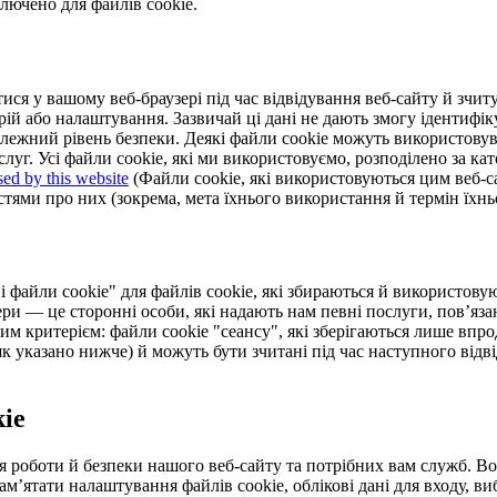
лючено для файлів cookie.
ися у вашому веб-браузері під час відвідування веб-сайту й зчит
рій або налаштування. Зазвичай ці дані не дають змогу ідентифік
ежний рівень безпеки. Деякі файли cookie можуть використовуват
луг. Усі файли cookie, які ми використовуємо, розподілено за кат
ed by this website
(Файли cookie, які використовуються цим веб-сай
ями про них (зокрема, мета їхнього використання й термін їхньої
айли cookie" для файлів cookie, які збираються й використовуют
 — це сторонні особи, які надають нам певні послуги, пов’язан
им критерієм: файли cookie "сеансу", які зберігаються лише впро
(як указано нижче) й можуть бути зчитані під час наступного від
ie
для роботи й безпеки нашого веб-сайту та потрібних вам служб. В
м’ятати налаштування файлів cookie, облікові дані для входу, ви