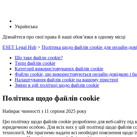
Українська
Дізнайтеся про свої права й наші обов’язки в одному місці
ESET Legal Hub
>
Політика щодо файлів cookie для онлайн-дов
Що таке файли cookie?
Типи файлів cookie
Категорії використовуваних файлів cookie
Файли cookie, що використовуються онлайн-довідкою і б
Налаштування файлів cookie на вашому пристрої
Зміни в цій політиці щодо файлів cookie
Політика щодо файлів cookie
Набирає чинності з 11 серпня 2025 року
Цю політику щодо файлів cookie розроблено для веб-сайту під ке
юридичною особою. Для всіх них у цій політиці щодо файлів co
технології, Ми прагнемо надати всі необхідні пояснення щодо їх