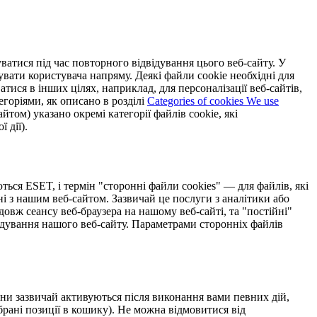
уватися під час повторного відвідування цього веб-сайту. У
увати користувача напряму. Деякі файли cookie необхідні для
ися в інших цілях, наприклад, для персоналізації веб-сайтів,
егоріями, як описано в розділі
Categories of cookies We use
том) указано окремі категорії файлів cookie, які
 дії).
ься ESET, і термін "сторонні файли cookies" — для файлів, які
і з нашим веб-сайтом. Зазвичай це послуги з аналітики або
довж сеансу веб-браузера на нашому веб-сайті, та "постійні"
відування нашого веб-сайту. Параметрами сторонніх файлів
они зазвичай активуються після виконання вами певних дій,
брані позиції в кошику). Не можна відмовитися від