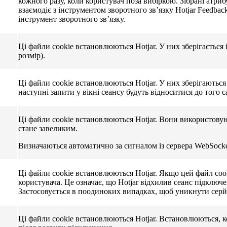
кожного разу, коли користувач поза вибіркою. Зібрані атриб
взаємодіє з інструментом зворотного зв’язку Hotjar Feedbac
інструмент зворотного зв’язку.
Ці файли cookie встановлюються Hotjar. У них зберігається
розмір).
Ці файли cookie встановлюються Hotjar. У них зберігаються
наступні запити у вікні сеансу будуть відноситися до того с
Ці файли cookie встановлюються Hotjar. Вони використовуют
стане завеликим.
Визначаються автоматично за сигналом із сервера WebSock
Ці файли cookie встановлюються Hotjar. Якщо цей файл coo
користувача. Це означає, що Hotjar відхилив сеанс підклю
Застосовується в поодиноких випадках, щоб уникнути сер
Ці файли cookie встановлюються Hotjar. Встановлюються, ко