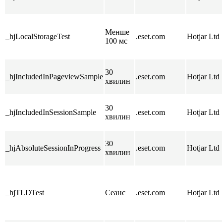
Менше
_hjLocalStorageTest
.eset.com
Hotjar Ltd
100 мс
30
_hjIncludedInPageviewSample
.eset.com
Hotjar Ltd
хвилин
30
_hjIncludedInSessionSample
.eset.com
Hotjar Ltd
хвилин
30
_hjAbsoluteSessionInProgress
.eset.com
Hotjar Ltd
хвилин
_hjTLDTest
Сеанс
.eset.com
Hotjar Ltd