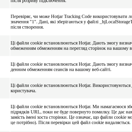
після розриву підключення.
Перевіряє, чи може Hotjar Tracking Code використовувати л
значення "1". Дані, які зберігаються у файлі _hjLocalStorag
після створення.
Ці файли cookie встановлюються Hotjar. Дають змогу визна
обмеженням обмеженням на перегляд сторінок на вашому ве
Ці файли cookie встановлюються Hotjar. Дають змогу визна
денним обмеженням сеансів на вашому веб-сайті.
Ці файли cookie встановлюються Hotjar. Використовуються 
користувача.
Ці файли cookie встановлюються Hotjar. Ми намагаємося зб
підрядків URL, поки не буде повернуто помилку. Це дає на
замість імені хоста сторінки. Це означає, що файли cookie
це потрібно). Після перевірки цей файл cookie видаляється.