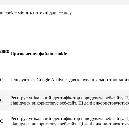
и cookie містять поточні дані сеансу.
ьник
Призначення файлів cookie
LC
Генеруються
Google Analytics
для керування частотою запит
Реєструє унікальний ідентифікатор відвідувача веб-сайту. 
LC
відвідувач використовує веб-сайт. Ці дані використовуютьс
Реєструє унікальний ідентифікатор відвідувача веб-сайту. 
LC
відвідувач використовує веб-сайт. Ці дані використовуютьс