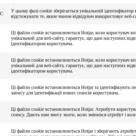
У цьому фалі cookie зберігається унікальний ідентифікатор 
LC
відстежувати те, яким чином відвідувач використовує веб-с
Ці файли cookie встановлюються Hotjar, коли користувач впе
унікальний для веб-сайту, гарантує, що дані наступних відв
ідентифікатором користувача.
Ці файли cookie встановлюються Hotjar, коли користувач впе
унікальний для веб-сайту, гарантує, що дані наступних відв
ідентифікатором користувача.
Ці файли cookie встановлюються Hotjar та ідентифікують 
запису для ідентифікації нових сеансів користувача.
Ці файли cookie встановлюються Hotjar. Атрибути користувач
сеансу. Дають нам змогу знати, коли змінився атрибут і кол
Ці файли cookie встановлюються Hotjar і зберігають атрибути