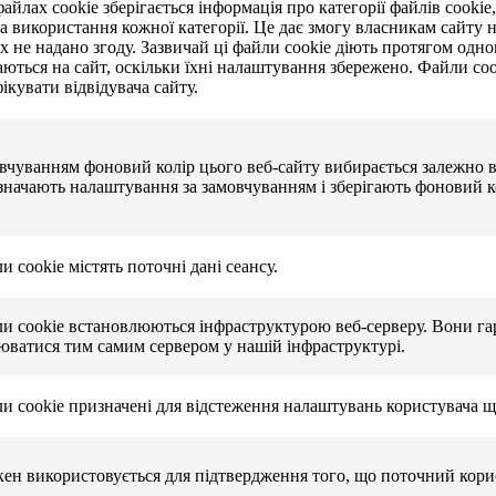
айлах cookie зберігається інформація про категорії файлів cookie
а використання кожної категорії. Це дає змогу власникам сайту н
х не надано згоду. Зазвичай ці файли cookie діють протягом одног
ються на сайт, оскільки їхні налаштування збережено. Файли cooki
ікувати відвідувача сайту.
вчуванням фоновий колір цього веб-сайту вибирається залежно в
значають налаштування за замовчуванням і зберігають фоновий к
и cookie містять поточні дані сеансу.
ли cookie встановлюються інфраструктурою веб-серверу. Вони гар
юватися тим самим сервером у нашій інфраструктурі.
ли cookie призначені для відстеження налаштувань користувача щ
кен використовується для підтвердження того, що поточний кори