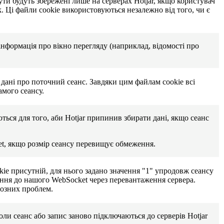
ути будуть збережені лише на серверах Hotjar, якщо користувач
k. Ці файли cookie використовуються незалежно від того, чи є
 інформація про вікно перегляду (наприклад, відомості про
 дані про поточний сеанс. Завдяки цим файлам cookie всі
амого сеансу.
ься для того, аби Hotjar припинив збирати дані, якщо сеанс
et, якщо розмір сеансу перевищує обмеження.
kie присутній, для нього задано значення "1" упродовж сеансу
чення до нашого WebSocket через перевантаження сервера.
йозних проблем.
ли сеанс або запис заново підключаються до серверів Hotjar