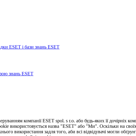
ідки ESET і бази знань ESET
азою знань ESET
руванням компанії ESET spol. s r.o. або будь-яких її дочірніх ко
okie використовується назва "ESET" або "Ми". Оскільки на свої
нього використання задля того, аби всі відвідувачі могли обґрун