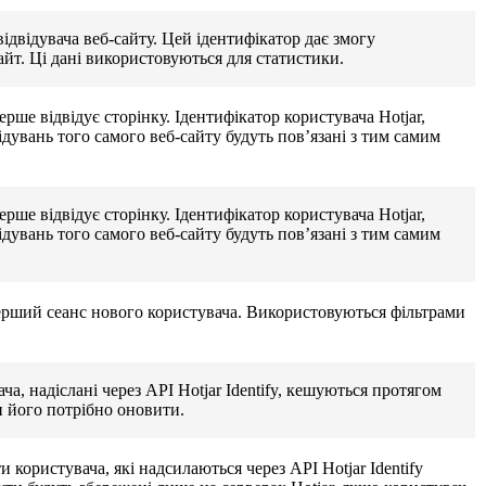
відвідувача веб-сайту. Цей ідентифікатор дає змогу
айт. Ці дані використовуються для статистики.
рше відвідує сторінку. Ідентифікатор користувача Hotjar,
ідувань того самого веб-сайту будуть пов’язані з тим самим
рше відвідує сторінку. Ідентифікатор користувача Hotjar,
ідувань того самого веб-сайту будуть пов’язані з тим самим
перший сеанс нового користувача. Використовуються фільтрами
а, надіслані через API Hotjar Identify, кешуються протягом
и його потрібно оновити.
 користувача, які надсилаються через API Hotjar Identify