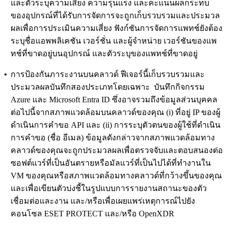
และตัวระบุความเสี่ยง ความรุนแรง และคะแนนผลกระทบ
ของอุปกรณ์ที่ได้รับการจัดการจะถูกเก็บรวบรวมและประมวล
ผลเพื่อการประเมินความเสี่ยง ฟังก์ชันการจัดการแพทช์ยังต้อง
ระบุชื่อแอพพลิเคชัน เวอร์ชั่น และผู้จําหน่าย เวอร์ชันของแพ
ทช์ที่ขาดอยู่บนอุปกรณ์ และตัวระบุของแพทช์ที่ขาดอยู่
•
การป้องกันภาระงานบนคลาวด์
ฟีเจอร์นี้เก็บรวบรวมและ
ประมวลผลบันทึกสองประเภทโดยเฉพาะ บันทึกกิจกรรม
Azure และ Microsoft Entra ID ซึ่งอาจรวมถึงข้อมูลส่วนบุคคล
ต่อไปนี้จากสภาพแวดล้อมบนคลาวด์ของคุณ (i) ที่อยู่ IP ของผู้
ดําเนินการคําขอ API และ (ii) การระบุตัวตนของผู้ใช้ที่ดําเนิน
การคําขอ (ชื่อ อีเมล) ข้อมูลดังกล่าวจากสภาพแวดล้อมทาง
คลาวด์ของคุณจะถูกประมวลผลเพื่อตรวจจับและตอบสนองต่อ
ซอฟต์แวร์ที่เป็นอันตรายหรือมัลแวร์ที่เป็นไปได้ที่ทํางานใน
VM ของคุณหรือสภาพแวดล้อมทางคลาวด์ที่กว้างขึ้นของคุณ
และเพื่อเขียนตัวบ่งชี้ในรูปแบบการรายงานสถานะของตัว
เชื่อมต่อและงาน และ/หรือเพื่อเผยแพร่เหตุการณ์ไปยัง
คอนโซล ESET PROTECT และ/หรือ OpenXDR