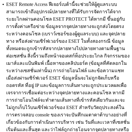
•
ESET Remote Access
ฟีเจอร์เบต้านี้จะช่วยให้ผู้ดูแลระบบ
สามารถเข้าถึงอุปกรณ์ปลายทางที่ได้รับการจัดการได้จาก
ระยะไกลผ่านคอนโซล ESET PROTECT ได้หากมี ขึ้นอยู่กับ
การตั้งค่าเครือข่าย ข้อมูลจากจุดปลายทางจะถูกส่งโดยตรง
ระหว่างคอนโซล (เบราว์เซอร์ของผู้ดูแลระบบ) และจุดปลาย
ทาง หรือส่งผ่านเซิร์ฟเวอร์ของ ESET ในทั้งสองกรณี ข้อมูล
ทั้งหมดจะถูกเข้ารหัสจากปลายทางไปปลายทางตามพื้นฐาน
ต่อเซสชั่น สิ่งนี้รวมถึงหน้าจอเดสก์ท็อประยะไกล กิจกรรมของ
เมาส์และแป้นพิมพ์ เนื้อหาของคลิปบอร์ด (ข้อมูลที่คัดลอกใน
ระหว่างเซสชั่นเท่านั้น) การถ่ายโอนไฟล์ และข้อความแชท
เมื่อส่งผ่านเซิร์ฟเวอร์ ESET ข้อมูลนั้นจะไม่ถูกจัดเก็บหรือ
ถอดรหัส ที่อยู่ IP และข้อมูลการเส้นทางจะถูกประมวลผลเพื่อ
เจรจาการเชื่อมต่อระหว่างจุดปลายทางและคอนโซล หากมี
การถ่ายโอนไฟล์จะทําตามเส้นทางที่เข้ารหัสเดียวกันและจะ
ไม่ถูกเก็บไว้บนเซิร์ฟเวอร์ของ ESET สําหรับวัตถุประสงค์ใน
การตรวจสอบ console ของเราจะบันทึกเมตาดาต้าบางอย่างที่
เกี่ยวข้องกับการดําเนินการบริหาร เช่น วันที่และเวลาที่เซสชั่น
เริ่มต้นและสิ้นสุด และว่าไฟล์ถูกถ่ายโอนจากจุดปลายทางหรือ