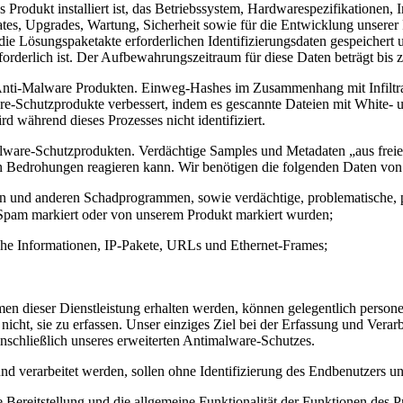
das Produkt installiert ist, das Betriebssystem, Hardwarespezifikatione
es, Upgrades, Wartung, Sicherheit sowie für die Entwicklung unserer 
Lösungspaketakte erforderlichen Identifizierungsdaten gespeichert und
orderlich ist. Der Aufbewahrungszeitraum für diese Daten beträgt bis z
en Anti-Malware Produkten. Einweg-Hashes im Zusammenhang mit Infi
re-Schutzprodukte verbessert, indem es gescannte Dateien mit White- un
d während dieses Prozesses nicht identifiziert.
 Malware-Schutzprodukten. Verdächtige Samples und Metadaten „aus fre
n Bedrohungen reagieren kann. Wir benötigen die folgenden Daten von
n und anderen Schadprogrammen, sowie verdächtige, problematische, p
 Spam markiert oder von unserem Produkt markiert wurden;
che Informationen, IP-Pakete, URLs und Ethernet-Frames;
 dieser Dienstleistung erhalten werden, können gelegentlich personen
icht, sie zu erfassen. Unser einziges Ziel bei der Erfassung und Vera
inschließlich unseres erweiterten Antimalware-Schutzes.
 verarbeitet werden, sollen ohne Identifizierung des Endbenutzers uns
ie Bereitstellung und die allgemeine Funktionalität der Funktionen des