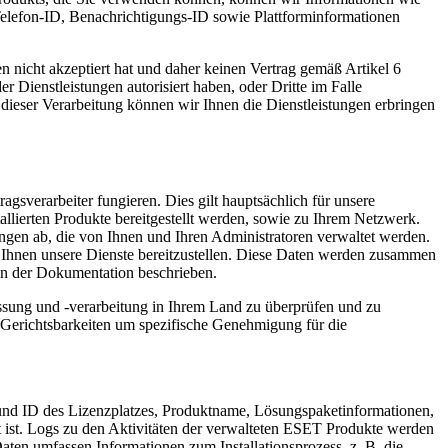
lefon-ID, Benachrichtigungs-ID sowie Plattforminformationen
n nicht akzeptiert hat und daher keinen Vertrag gemäß Artikel 6
 Dienstleistungen autorisiert haben, oder Dritte im Falle
dieser Verarbeitung können wir Ihnen die Dienstleistungen erbringen
agsverarbeiter fungieren. Dies gilt hauptsächlich für unsere
llierten Produkte bereitgestellt werden, sowie zu Ihrem Netzwerk.
gen ab, die von Ihnen und Ihren Administratoren verwaltet werden.
m Ihnen unsere Dienste bereitzustellen. Diese Daten werden zusammen
in der Dokumentation beschrieben.
assung und -verarbeitung in Ihrem Land zu überprüfen und zu
Gerichtsbarkeiten um spezifische Genehmigung für die
 und ID des Lizenzplatzes, Produktname, Lösungspaketinformationen,
 ist. Logs zu den Aktivitäten der verwalteten ESET Produkte werden
ten umfassen Informationen zum Installationsprozess, z. B. die