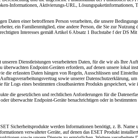
en-Informationen, Aktivierungs-URL, Lösungspaketinformationen, Te
ungen Daten einer betroffenen Person verarbeiten, die unsere Bedingunge
iter, ein Familienmitglied, eine andere Person, die Sie zur Nutzung der
echtigten Interesses gemäß Artikel 6 Absatz 1 Buchstabe f der DS Mit 
seren Dienstleistungen verarbeiteten Daten, für die wir als Ihre Auftr
u überwachten Endpoint-Geräten erfordern, auf denen unsere lokal insta
e die erfassten Daten hängen von Regeln, Ausschlüssen und Einstellun
m Auftragsverarbeitungsvertrag sowie unserer Datenschutzerklärung, u
 für Logs eines bestimmten cloudbasierten Produkts gespeichert, wie 
dukte die gesetzlichen und rechtlichen Anforderungen für die Datenerf
 oder überwachte Endpoint-Geräte benachrichtigen oder in bestimmten 
r ESET Sicherheitsprodukte werden Informationen benötigt, z. B. Name
ormationen verwalteter Geräte, auf denen das ESET Produkt installiert
ktionen sowie unsere Dienste zu ermöglichen. Weitere verarbeitete Da