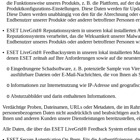
die Funktionsweise unseres Produkts, z. B. die Plattform, auf der 
Produktkonfigurations-Einstellungen. Diese Daten werden für Updat
Diese Daten werden unabhängig von den für die Abrechnung oder die 
Endbenutzer unserer Produkte oder anderer betroffener Personen erf
•
ESET LiveGrid® Reputationssystem
in unseren lokal installiert
Reputationssystems verarbeitet, das die Wirksamkeit unserer Malwa
Endbenutzer unseres Produkts oder anderer betroffener Personen wir
•
ESET LiveGrid® Feedbacksystem
in unseren lokal installierten
denen ESET zeitnah auf Ihre Anforderungen sowie auf die neueste
Eingedrungene Schadsoftware, z. B. potenzielle Sample von Vire
o
ausführbare Dateien oder E-Mail-Nachrichten, die von Ihnen als
Informationen zur Internetnutzung wie IP-Adresse und geografis
o
Absturzabbilder und darin enthaltenen Informationen.
o
Verdächtige Proben, Dateinamen, URLs oder Metadaten, die im Rahmen
personenbezogenen Daten nicht ausdrücklich und beabsichtigen auch n
Ihnen und anderen Kunden unsere Dienstleistungen bereitzustellen, e
Alle Daten, die über das ESET LiveGrid® Feedback System erfasst und
•
ESET Secure Autentication On-Prem.
Für die Authentifizierung, d