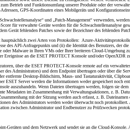
nen zum Betrieb und Funktionsumfang unserer Produkte oder der verwalt
dressen, GPS-Koordinaten eines Mobilgeräts und Konfigurationseinst
„Schwachstellenanalyse“ und „Patch-Management“ verwenden, werden z
core für verwaltete Geräte werden für die Schwachstellenanalyse ge
dem Gerät fehlenden Patches sowie der Bezeichner des fehlenden Patch
t hauptsächlich zwei Arten von Protokollen: Azure-Aktivitätsprotokol
se des API-Anfragepunkts und (ii) die Identität des Benutzers, der di
 oder Malware in Ihren VMs oder Ihrer breiteren Cloud-Umgebung zu e
oder Ereignisse an die ESET PROTECT Konsole und/oder OpenXDR zu 
tratoren, über die ESET PROTECT-Konsole remote auf ein verwaltetes
 des Administrators) und dem Endpoint übertragen oder über die Serve
er entfernte Desktop-Bildschirm, Maus- und Tastaturaktivität, Clipboar
über ESET Server werden die Informationen weder gespeichert noch ent
nsole auszuhandeln. Wenn Dateien übertragen werden, folgen sie dem 
mte Metadaten im Zusammenhang mit Verwaltungsaktionen, z. B. Datum 
Zusammenhang mit der Sitzung werden auch erfasst, z. B. Dateinamen
tionen des Administrators werden weder überwacht noch protokollier
ation zwischen Administrator und Endbenutzer zu Prüfzwecken protoko
nt-Geräten und dem Netzwerk und sendet sie an die Cloud-Konsole. A