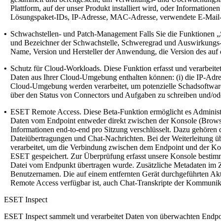
Plattform, auf der unser Produkt installiert wird, oder Informatio
Lösungspaket-IDs, IP-Adresse, MAC-Adresse, verwendete E-Mail-A
•
Schwachstellen- und Patch-Management
Falls Sie die Funktionen 
und Bezeichner der Schwachstelle, Schweregrad und Auswirkungs-S
Name, Version und Hersteller der Anwendung, die Version des auf 
•
Schutz für Cloud-Workloads.
Diese Funktion erfasst und verarbeite
Daten aus Ihrer Cloud-Umgebung enthalten können: (i) die IP-Adres
Cloud-Umgebung werden verarbeitet, um potenzielle Schadsoftware
über den Status von Connectors und Aufgaben zu schreiben und/
•
ESET Remote Access.
Diese Beta-Funktion ermöglicht es Adminis
Daten vom Endpoint entweder direkt zwischen der Konsole (Browser
Informationen end-to-end pro Sitzung verschlüsselt. Dazu gehören d
Dateiübertragungen und Chat-Nachrichten. Bei der Weiterleitung 
verarbeitet, um die Verbindung zwischen dem Endpoint und der Ko
ESET gespeichert. Zur Überprüfung erfasst unsere Konsole bestim
Datei vom Endpunkt übertragen wurde. Zusätzliche Metadaten im 
Benutzernamen. Die auf einem entfernten Gerät durchgeführten Ak
Remote Access verfügbar ist, auch Chat-Transkripte der Kommunik
ESET Inspect
ESET Inspect sammelt und verarbeitet Daten von überwachten Endpoi