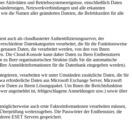
er Aktivitäten und Betriebssystemereignisse, einschließlich Daten
ngsänderungen, Netzwerkverbindungen und alle erkannten
 wie die Namen aller geänderten Dateien, die Befehlszeilen für alle
nt auch als cloudbasierter Authentifizierungsserver, der
verschiedene Datenkategorien verarbeitet, die für die Funktionsweise
e genauen Daten, die verarbeitet werden, von den von Ihnen
gen. Die Cloud-Konsole kann daher Daten zu Ihren Endbenutzern
u Ihrer organisatorischen Struktur (falls Sie die automatische
 Ihre Anmeldeinformationen für die Datenbank eingegeben werden).
grieren, verarbeiten wir unter Umständen zusätzliche Daten, die für
wa erforderliche Daten aus Microsoft Exchange Server, Microsoft
ie Daten zu Ihrem Lösungspaket. Um Ihnen die Berichtsfunktion
B. wer angemeldet ist, fehlgeschlagene Anmeldungen usw.) sowie über
 möglicherweise auch erste Faktorinformationen verarbeiten müssen,
ur Überprüfung weiterzugeben. Die Passwörter der Endbenutzer, die
deren ESET Servern gespeichert.