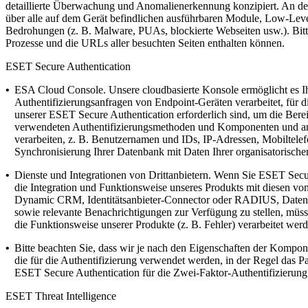
detaillierte Überwachung und Anomalienerkennung konzipiert. An den E
über alle auf dem Gerät befindlichen ausführbaren Module, Low-Leve
Bedrohungen (z. B. Malware, PUAs, blockierte Webseiten usw.).
Bit
Prozesse und die URLs aller besuchten Seiten enthalten können.
ESET Secure Authentication
•
ESA Cloud Console.
Unsere cloudbasierte Konsole ermöglicht es Ih
Authentifizierungsanfragen von Endpoint-Geräten verarbeitet, für d
unserer ESET Secure Authentication erforderlich sind, um die Berei
verwendeten Authentifizierungsmethoden und Komponenten und and
verarbeiten, z. B. Benutzernamen und IDs, IP-Adressen, Mobiltelef
Synchronisierung Ihrer Datenbank mit Daten Ihrer organisatorisc
•
Dienste und Integrationen von Drittanbietern.
Wenn Sie ESET Secure 
die Integration und Funktionsweise unseres Produkts mit diesen v
Dynamic CRM, Identitätsanbieter-Connector oder RADIUS, Daten 
sowie relevante Benachrichtigungen zur Verfügung zu stellen, müss
die Funktionsweise unserer Produkte (z. B. Fehler) verarbeitet werd
•
Bitte beachten Sie, dass wir je nach den Eigenschaften der Kompon
die für die Authentifizierung verwendet werden, in der Regel das P
ESET Secure Authentication für die Zwei-Faktor-Authentifizieru
ESET Threat Intelligence