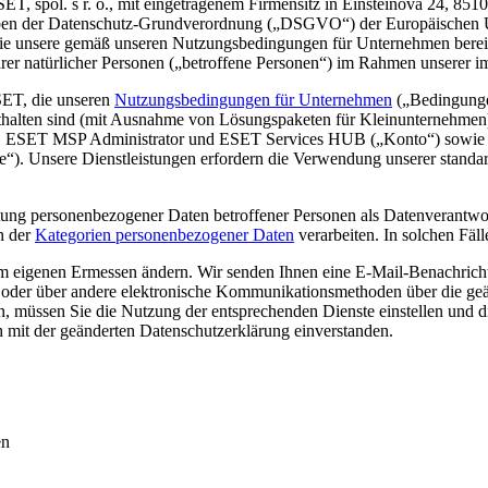
ET, spol. s r. o., mit eingetragenem Firmensitz in Einsteinova 24, 85
ben der Datenschutz-Grundverordnung („
DSGVO
“) der Europäischen U
 die unsere gemäß unseren Nutzungsbedingungen für Unternehmen bereitg
arer natürlicher Personen („
betroffene Personen
“) im Rahmen unserer im
SET, die unseren
Nutzungsbedingungen für Unternehmen
(„
Bedingung
thalten sind (mit Ausnahme von Lösungspaketen für Kleinunternehmen)
 ESET MSP Administrator und ESET Services HUB („
Konto
“) sowie
e
“). Unsere Dienstleistungen erfordern die Verwendung unserer standard
eitung personenbezogener Daten betroffener Personen als Datenverantw
in der
Kategorien personenbezogener Daten
verarbeiten. In solchen Fäll
em eigenen Ermessen ändern. Wir senden Ihnen eine E-Mail-Benachrich
der über andere elektronische Kommunikationsmethoden über die geänd
, müssen Sie die Nutzung der entsprechenden Dienste einstellen und die
h mit der geänderten Datenschutzerklärung einverstanden.
en