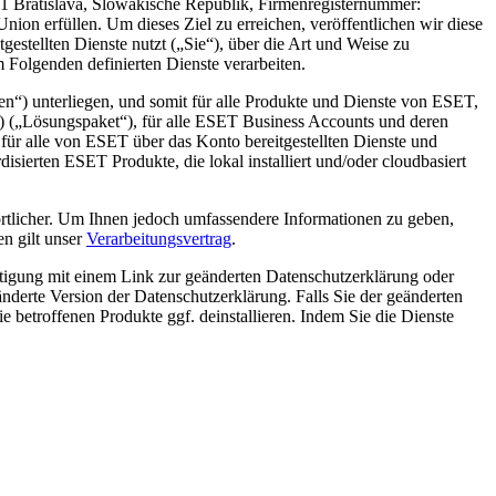
101 Bratislava, Slowakische Republik, Firmenregisternummer:
nion erfüllen. Um dieses Ziel zu erreichen, veröffentlichen wir diese
estellten Dienste nutzt („
Sie
“), über die Art und Weise zu
 Folgenden definierten Dienste verarbeiten.
en
“) unterliegen, und somit für alle Produkte und Dienste von ESET,
 („
Lösungspaket
“), für alle ESET Business Accounts und deren
 für alle von ESET über das Konto bereitgestellten Dienste und
isierten ESET Produkte, die lokal installiert und/oder cloudbasiert
ortlicher. Um Ihnen jedoch umfassendere Informationen zu geben,
en gilt unser
Verarbeitungsvertrag
.
tigung mit einem Link zur geänderten Datenschutzerklärung oder
erte Version der Datenschutzerklärung. Falls Sie der geänderten
 betroffenen Produkte ggf. deinstallieren. Indem Sie die Dienste