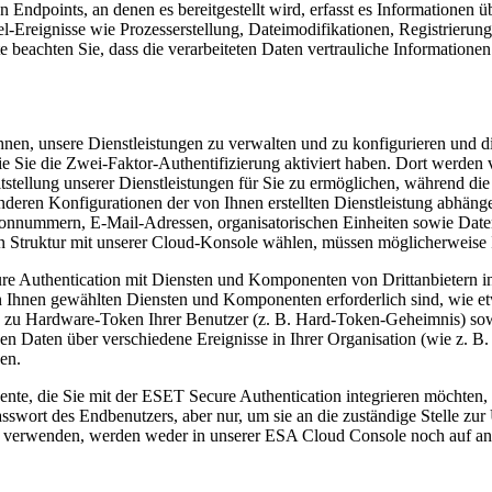
ndpoints, an denen es bereitgestellt wird, erfasst es Informationen üb
l-Ereignisse wie Prozesserstellung, Dateimodifikationen, Registrieru
te beachten Sie, dass die verarbeiteten Daten vertrauliche Informationen
nen, unsere Dienstleistungen zu verwalten und zu konfigurieren und die
ie Sie die Zwei-Faktor-Authentifizierung aktiviert haben. Dort werden 
tstellung unserer Dienstleistungen für Sie zu ermöglichen, während di
eren Konfigurationen der von Ihnen erstellten Dienstleistung abhän
onnummern, E-Mail-Adressen, organisatorischen Einheiten sowie Daten z
hen Struktur mit unserer Cloud-Konsole wählen, müssen möglicherweise
Authentication mit Diensten und Komponenten von Drittanbietern inte
on Ihnen gewählten Diensten und Komponenten erforderlich sind, wie et
zu Hardware-Token Ihrer Benutzer (z. B. Hard-Token-Geheimnis) sow
en Daten über verschiedene Ereignisse in Ihrer Organisation (wie z. 
en.
ente, die Sie mit der ESET Secure Authentication integrieren möchten,
asswort des Endbenutzers, aber nur, um sie an die zuständige Stelle z
ng verwenden, werden weder in unserer ESA Cloud Console noch auf an