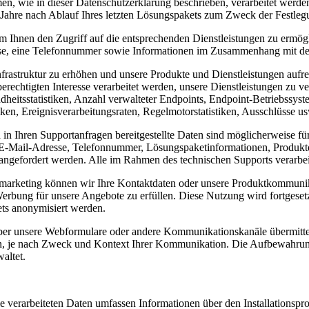
men, wie in dieser Datenschutzerklärung beschrieben, verarbeitet wer
3 Jahre nach Ablauf Ihres letzten Lösungspakets zum Zweck der Festl
m Ihnen den Zugriff auf die entsprechenden Dienstleistungen zu ermö
sse, eine Telefonnummer sowie Informationen im Zusammenhang mit de
nfrastruktur zu erhöhen und unsere Produkte und Dienstleistungen aufr
rechtigten Interesse verarbeitet werden, unsere Dienstleistungen zu v
heitsstatistiken, Anzahl verwalteter Endpoints, Endpoint-Betriebssys
iken, Ereignisverarbeitungsraten, Regelmotorstatistiken, Ausschlüsse
in Ihren Supportanfragen bereitgestellte Daten sind möglicherweise f
E-Mail-Adresse, Telefonnummer, Lösungspaketinformationen, Produktde
 angefordert werden. Alle im Rahmen des technischen Supports verarbei
arketing können wir Ihre Kontaktdaten oder unsere Produktkommunika
Werbung für unsere Angebote zu erfüllen. Diese Nutzung wird fortgeset
ts anonymisiert werden.
ber unsere Webformulare oder andere Kommunikationskanäle übermitte
en, je nach Zweck und Kontext Ihrer Kommunikation. Die Aufbewahrung
altet.
 verarbeiteten Daten umfassen Informationen über den Installationspr