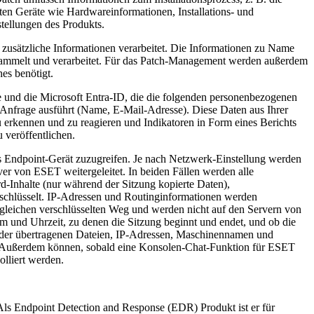
eten Geräte wie Hardwareinformationen, Installations- und
ellungen des Produkts.
usätzliche Informationen verarbeitet. Die Informationen zu Name
sammelt und verarbeitet. Für das Patch-Management werden außerdem
es benötigt.
le und die Microsoft Entra-ID, die die folgenden personenbezogenen
e Anfrage ausführt (Name, E-Mail-Adresse). Diese Daten aus Ihrer
rkennen und zu reagieren und Indikatoren in Form eines Berichts
veröffentlichen.
 Endpoint-Gerät zuzugreifen. Je nach Netzwerk-Einstellung werden
r von ESET weitergeleitet. In beiden Fällen werden alle
d-Inhalte (nur während der Sitzung kopierte Daten),
schlüsselt. IP-Adressen und Routinginformationen werden
gleichen verschlüsselten Weg und werden nicht auf den Servern von
und Uhrzeit, zu denen die Sitzung beginnt und endet, und ob die
 der übertragenen Dateien, IP-Adressen, Maschinennamen und
t. Außerdem können, sobald eine Konsolen-Chat-Funktion für ESET
lliert werden.
ls Endpoint Detection and Response (EDR) Produkt ist er für