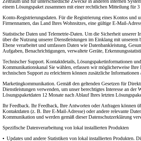
Zeitraum und für unterschiedliche Zwecke in anderen internen Syste
einem Lösungspaket zusammen mit einer rechtlichen Mitteilung für 
Konto-Registrierungsdaten.
Für die Registrierung eines Kontos und u
Firmennamen, das Land Ihres Wohnsitzes, eine gültige E-Mail-Adre
Statistische Daten und Telemetrie-Daten.
Um die Sicherheit unserer I
über die Nutzung unserer Dienstleistungen im Einklang mit unserem be
Ebene verarbeitet und umfassen Daten wie Datenbankleistung, Gesund
Aufgaben, Benachrichtigungen, verwaltete Geräte, Erkennungsstatist
Technischer Support.
Kontaktdetails, Lösungspaketinformationen und 
Kommunikationskanal Sie wählen, erfassen wir möglicherweise Ihre 
technischen Support zu erleichtern können zusätzliche Informationen
Marketingkommunikation.
Gemäß den geltenden Gesetzen für Direktm
Dienstleistungen verwenden, um unser berechtigtes Interesse an der 
Lösungspaketdaten 12 Monate nach Ablauf Ihres letzten Lösungspake
Ihr Feedback.
Ihr Feedback, Ihre Antworten oder Anfragen können ü
Kontaktdaten (z. B. Ihre E-Mail-Adresse) oder andere relevante Dat
Kommunikation und werden gemäß dieser Datenschutzerklärung verw
Spezifische Datenverarbeitung von lokal installierten Produkten
•
Updates und andere Statistiken von lokal installierten Produkten.
Die