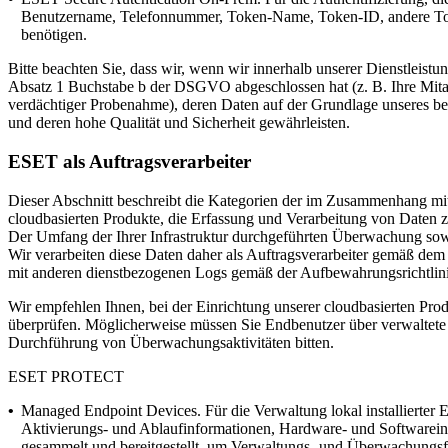
Benutzername, Telefonnummer, Token-Name, Token-ID, andere Tok
benötigen.
Bitte beachten Sie, dass wir, wenn wir innerhalb unserer Dienstleist
Absatz 1 Buchstabe b der DSGVO abgeschlossen hat (z. B. Ihre Mitarbe
verdächtiger Probenahme), deren Daten auf der Grundlage unseres ber
und deren hohe Qualität und Sicherheit gewährleisten.
ESET als Auftragsverarbeiter
Dieser Abschnitt beschreibt die Kategorien der im Zusammenhang mit un
cloudbasierten Produkte, die Erfassung und Verarbeitung von Daten z
Der Umfang der Ihrer Infrastruktur durchgeführten Überwachung sowi
Wir verarbeiten diese Daten daher als Auftragsverarbeiter gemäß de
mit anderen dienstbezogenen Logs gemäß der Aufbewahrungsrichtlinie
Wir empfehlen Ihnen, bei der Einrichtung unserer cloudbasierten Pro
überprüfen. Möglicherweise müssen Sie Endbenutzer über verwaltete
Durchführung von Überwachungsaktivitäten bitten.
ESET PROTECT
•
Managed Endpoint Devices.
Für die Verwaltung lokal installierte
Aktivierungs- und Ablaufinformationen, Hardware- und Softwareinf
gesammelt und bereitgestellt, um Verwaltungs- und Überwachungsfun