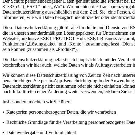
Der Schutz personenbezogener Daten genießt absolute Priorität bei ES
31333532 („
ESET
“ oder „
Wir
“). Wir möchten die Transparenzvorga
Datenschutzerklärung ausschließlich mit dem Ziel, Sie, eine Person,
informieren, wie wir Daten bezüglich identifizierter oder identifizierb
Diese Datenschutzerklärung gilt für alle Produkte und Dienste von E
die in unseren standardmäßigen Lösungspaketen für Unternehmen en
Websites, inklusive ESET PROTECT Hub, ESET Business Account,
Funktionen („
Lösungspaket
“ und „
Konto
“, zusammengefasst „
Dienst
sein können (zusammen als „
Produkt
“).
Die Datenschutzerklärung befasst sich hauptsächlich mit der Verarb
beschreiben wir hier auch, welche Daten wir als Auftragsverarbeiter 
Wir können diese Datenschutzerklärung von Zeit zu Zeit nach unser
benachrichtigen Sie per In-App-Benachrichtigung in der Anwendung o
Datenschutzerklärung nicht zustimmen oder sie nicht einhalten können
nach Inkrafttreten einer Änderung weiter verwenden, erklären Sie sic
Insbesondere möchten wir Sie über:
•
Kategorien personenbezogener Daten, die wir verarbeiten
•
Rechtliche Grundlage für die Verarbeitung personenbezogener Dat
•
Datenweitergabe und Vertraulichkeit