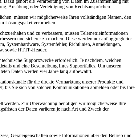
den. Dazu gehört die Verarbeitung von Daten im Zusammenhang mit
egung, Ausübung oder Verteidigung von Rechtsansprüchen.
glichen, müssen wir möglicherweise Ihren vollständigen Namen, den
m Lösungspaket verarbeiten.
echtzuerhalten und zu verbessern, müssen Telemetrieinformationen
erbessern und sicherer zu machen. Diese werden nur auf aggregierter
tem, Systemhardware, Systemfehler, Richtlinien, Anmeldungen,
 usw. sowie HTTP-Header.
ür technische Supportzwecke erforderlich. Je nachdem, welchen
tails und eine Beschreibung Ihres Supportfalles. Um unseren
teten Daten werden vier Jahre lang aufbewahrt.
tionskanäle für die direkte Vermarktung unserer Produkte und
zt, bis Sie sich von solchen Kommunikationen abmelden oder bis Ihre
lt werden. Zur Überwachung benötigen wir möglicherweise Ihre
sfristen der Daten variieren je nach Art und Zweck der
ozess, Geräteigenschaften sowie Informationen über den Betrieb und