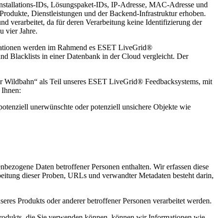
n, Installations-IDs, Lösungspaket-IDs, IP-Adresse, MAC-Adresse und
Produkte, Dienstleistungen und der Backend-Infrastruktur erhoben.
 verarbeitet, da für deren Verarbeitung keine Identifizierung der
u vier Jahre.
ltrationen werden im Rahmend es ESET LiveGrid®
d Blacklists in einer Datenbank in der Cloud vergleicht. Der
ier Wildbahn“ als Teil unseres ESET LiveGrid® Feedbacksystems, mit
 Ihnen:
otenziell unerwünschte oder potenziell unsichere Objekte wie
bezogene Daten betroffener Personen enthalten. Wir erfassen diese
rbeitung dieser Proben, URLs und verwandter Metadaten besteht darin,
eres Produkts oder anderer betroffener Personen verarbeitet werden.
 Produkts, die Sie verwenden können, können wir Informationen wie