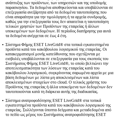
ανάπτυξης των προϊόντων, των υπηρεσιών και της υποδομής
παρασκηνίου. Τα δεδομένα αποθηκεύονται και υποβάλλονται σε
επεξεργασία ανεξάρτητα από τα δεδομένα ταυτοποίησης που
είναι απαραίτητα για την τιμολόγηση ή τα αρχεία συνδρομής,
καθώς για την επεξεργασία τους δεν απαιτείται η ταυτοποίηση
τελικών χρηστών των Προϊόντων της εταιρείας ή άλλων
υποκειμένων των δεδομένων. Η περίοδος διατήρησης για αυτά
τα δεδομένα ανέρχεται σε έως 4 έτη.
•
Σύστημα Φήμης ESET LiveGrid®
στα τοπικά εγκατεστημένα
προϊόντα κατά του κακόβουλου λογισμικού της εταιρείας. Οι
κατακερματισμοί μονής κατεύθυνσης που σχετίζονται με
εισβολές υποβάλλονται σε επεξεργασία για τους σκοπούς του
Συστήματος Φήμης ESET LiveGrid®, το οποίο βελτιώνει την
αποτελεσματικότητα των λύσεων της εταιρείας κατά του
κακόβουλου λογισμικού, συγκρίνοντας σαρωμένα αρχεία με μια
βάση δεδομένων με λίστα μη αποκλεισμένων και λίστα
αποκλεισμένων στοιχείων στο cloud. Ο τελικός χρήστης του
Προϊόντος της εταιρείας ή άλλα υποκείμενα των δεδομένων δεν
ταυτοποιούνται κατά τη διάρκεια αυτής της διαδικασίας.
•
Σύστημα ανατροφοδότησης ESET LiveGrid®
στα τοπικά
εγκατεστημένα προϊόντα κατά του κακόβουλου λογισμικού της
εταιρείας. Συλλέγονται ύποπτα δείγματα και μεταδεδομένα από
το πεδίο ως μέρος του Συστήματος ανατροφοδότησης ESET