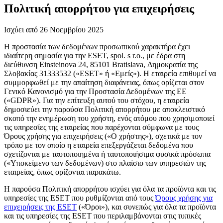
Πολιτική απορρήτου για επιχειρήσεις
Ισχύει από 26 Νοεμβρίου 2025
Η προστασία των δεδομένων προσωπικού χαρακτήρα έχει
ιδιαίτερη σημασία για την ESET, spol. s r.o., με έδρα στη
διεύθυνση Einsteinova 24, 85101 Bratislava, Δημοκρατία της
Σλοβακίας 31333532 («
ESET
» ή «
Εμείς
»). Η εταιρεία επιθυμεί να
συμμορφωθεί με την απαίτηση διαφάνειας, όπως ορίζεται στον
Γενικό Κανονισμό για την Προστασία Δεδομένων της ΕΕ
(«
GDPR
»). Για την επίτευξη αυτού του στόχου, η εταιρεία
δημοσιεύει την παρούσα Πολιτική απορρήτου με αποκλειστικό
σκοπό την ενημέρωση του χρήστη, ενός ατόμου που χρησιμοποιεί
τις υπηρεσίες της εταιρείας που παρέχονται σύμφωνα με τους
Όρους χρήσης για επιχειρήσεις («
Ο χρήστης
»), σχετικά με τον
τρόπο με τον οποίο η εταιρεία επεξεργάζεται δεδομένα που
σχετίζονται με ταυτοποιημένα ή ταυτοποιήσιμα φυσικά πρόσωπα
(«
Υποκείμενο των δεδομένων
) στο πλαίσιο των υπηρεσιών της
εταιρείας, όπως ορίζονται παρακάτω.
Η παρούσα Πολιτική απορρήτου ισχύει για όλα τα προϊόντα και τις
υπηρεσίες της ESET που ρυθμίζονται από τους
Όρους χρήσης για
επιχειρήσεις της ESET
(«
Όροι
»), και συνεπώς για όλα τα προϊόντα
και τις υπηρεσίες της ESET που περιλαμβάνονται στις τυπικές