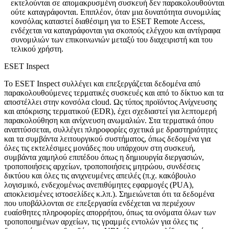
εκτελούνται σε απομακρυσμένη συσκευή δεν παρακολουθούνται
ούτε καταγράφονται. Επιπλέον, όταν μια δυνατότητα συνομιλίας
κονσόλας καταστεί διαθέσιμη για το ESET Remote Access,
ενδέχεται να καταγράφονται για σκοπούς ελέγχου και αντίγραφα
συνομιλιών των επικοινωνιών μεταξύ του διαχειριστή και του
τελικού χρήστη.
ESET Inspect
Το ESET Inspect συλλέγει και επεξεργάζεται δεδομένα από
παρακολουθούμενες τερματικές συσκευές και από το δίκτυο και τα
αποστέλλει στην κονσόλα cloud. Ως τύπος προϊόντος Ανίχνευσης
και απόκρισης τερματικού (EDR), έχει σχεδιαστεί για λεπτομερή
παρακολούθηση και ανίχνευση ανωμαλιών. Στα τερματικά όπου
αναπτύσσεται, συλλέγει πληροφορίες σχετικά με δραστηριότητες
και τα συμβάντα λειτουργικού συστήματος, όπως δεδομένα για
όλες τις εκτελέσιμες μονάδες που υπάρχουν στη συσκευή,
συμβάντα χαμηλού επιπέδου όπως η δημιουργία διεργασιών,
τροποποιήσεις αρχείων, τροποποιήσεις μητρώου, συνδέσεις
δικτύου και όλες τις ανιχνευμένες απειλές (π.χ. κακόβουλο
λογισμικό, ενδεχομένως ανεπιθύμητες εφαρμογές (PUA),
αποκλεισμένες ιστοσελίδες κ.λπ.).
Σημειώνεται ότι τα δεδομένα
που υποβάλλονται σε επεξεργασία ενδέχεται να περιέχουν
ευαίσθητες πληροφορίες απορρήτου, όπως τα ονόματα όλων των
τροποποιημένων αρχείων, τις γραμμές εντολών για όλες τις