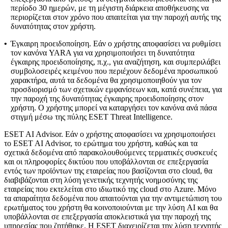
περίοδο 30 ημερών, με τη μέγιστη διάρκεια αποθήκευσης να
περιορίζεται στον χρόνο που απαιτείται για την παροχή αυτής της
δυνατότητας στον χρήστη.
•
Έγκαιρη προειδοποίηση.
Εάν ο χρήστης αποφασίσει να ρυθμίσει
τον κανόνα YARA για να χρησιμοποιήσει τη δυνατότητα
έγκαιρης προειδοποίησης, π.χ., για αναζήτηση, και συμπεριλάβει
συμβολοσειρές κειμένου που περιέχουν δεδομένα προσωπικού
χαρακτήρα, αυτά τα δεδομένα θα χρησιμοποιηθούν για τον
προσδιορισμό των σχετικών εμφανίσεων και, κατά συνέπεια, για
την παροχή της δυνατότητας έγκαιρης προειδοποίησης στον
χρήστη. Ο χρήστης μπορεί να καταργήσει τον κανόνα ανά πάσα
στιγμή μέσω της πύλης ESET Threat Intelligence.
ESET AI Advisor.
Εάν ο χρήστης αποφασίσει να χρησιμοποιήσει
το ESET AI Advisor, το ερώτημα του χρήστη, καθώς και τα
σχετικά δεδομένα από παρακολουθούμενες τερματικές συσκευές
και οι πληροφορίες δικτύου που υποβάλλονται σε επεξεργασία
εντός των προϊόντων της εταιρείας που βασίζονται στο cloud, θα
διαβιβάζονται στη λύση γενετικής τεχνητής νοημοσύνης της
εταιρείας που εκτελείται στο ιδιωτικό της cloud στο Azure. Μόνο
τα απαραίτητα δεδομένα που απαιτούνται για την αντιμετώπιση του
ερωτήματος του χρήστη θα κοινοποιούνται με την λύση AI και θα
υποβάλλονται σε επεξεργασία αποκλειστικά για την παροχή της
υπηρεσίας που ζητήθηκε. Η ESET διαχειρίζεται την λύση τεχνητής