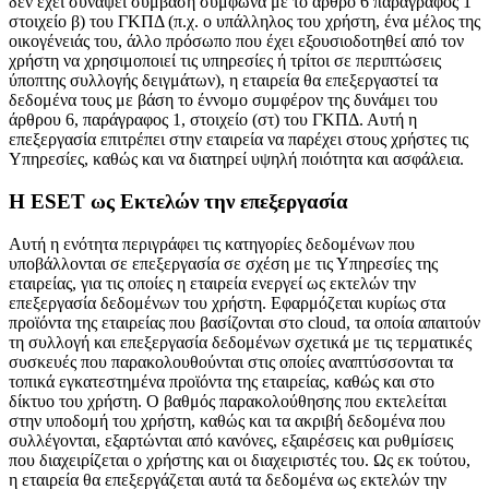
δεν έχει συνάψει σύμβαση σύμφωνα με το άρθρο 6 παράγραφος 1
στοιχείο β) του ΓΚΠΔ (π.χ. ο υπάλληλος του χρήστη, ένα μέλος της
οικογένειάς του, άλλο πρόσωπο που έχει εξουσιοδοτηθεί από τον
χρήστη να χρησιμοποιεί τις υπηρεσίες ή τρίτοι σε περιπτώσεις
ύποπτης συλλογής δειγμάτων), η εταιρεία θα επεξεργαστεί τα
δεδομένα τους με βάση το έννομο συμφέρον της δυνάμει του
άρθρου 6, παράγραφος 1, στοιχείο (στ) του ΓΚΠΔ. Αυτή η
επεξεργασία επιτρέπει στην εταιρεία να παρέχει στους χρήστες τις
Υπηρεσίες, καθώς και να διατηρεί υψηλή ποιότητα και ασφάλεια.
Η ESET ως Εκτελών την επεξεργασία
Αυτή η ενότητα περιγράφει τις κατηγορίες δεδομένων που
υποβάλλονται σε επεξεργασία σε σχέση με τις Υπηρεσίες της
εταιρείας, για τις οποίες η εταιρεία ενεργεί ως εκτελών την
επεξεργασία δεδομένων του χρήστη. Εφαρμόζεται κυρίως στα
προϊόντα της εταιρείας που βασίζονται στο cloud, τα οποία απαιτούν
τη συλλογή και επεξεργασία δεδομένων σχετικά με τις τερματικές
συσκευές που παρακολουθούνται στις οποίες αναπτύσσονται τα
τοπικά εγκατεστημένα προϊόντα της εταιρείας, καθώς και στο
δίκτυο του χρήστη. Ο βαθμός παρακολούθησης που εκτελείται
στην υποδομή του χρήστη, καθώς και τα ακριβή δεδομένα που
συλλέγονται, εξαρτώνται από κανόνες, εξαιρέσεις και ρυθμίσεις
που διαχειρίζεται ο χρήστης και οι διαχειριστές του. Ως εκ τούτου,
η εταιρεία θα επεξεργάζεται αυτά τα δεδομένα ως εκτελών την