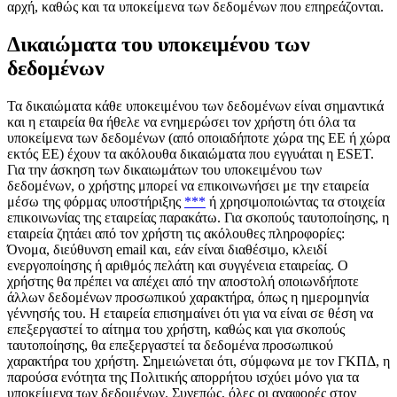
αρχή, καθώς και τα υποκείμενα των δεδομένων που επηρεάζονται.
Δικαιώματα του υποκειμένου των
δεδομένων
Τα δικαιώματα κάθε υποκειμένου των δεδομένων είναι σημαντικά
και η εταιρεία θα ήθελε να ενημερώσει τον χρήστη ότι όλα τα
υποκείμενα των δεδομένων (από οποιαδήποτε χώρα της ΕΕ ή χώρα
εκτός ΕΕ) έχουν τα ακόλουθα δικαιώματα που εγγυάται η ESET.
Για την άσκηση των δικαιωμάτων του υποκειμένου των
δεδομένων, ο χρήστης μπορεί να επικοινωνήσει με την εταιρεία
μέσω της φόρμας υποστήριξης
***
ή χρησιμοποιώντας τα στοιχεία
επικοινωνίας της εταιρείας παρακάτω. Για σκοπούς ταυτοποίησης, η
εταιρεία ζητάει από τον χρήστη τις ακόλουθες πληροφορίες:
Όνομα, διεύθυνση email και, εάν είναι διαθέσιμο, κλειδί
ενεργοποίησης ή αριθμός πελάτη και συγγένεια εταιρείας. Ο
χρήστης θα πρέπει να απέχει από την αποστολή οποιωνδήποτε
άλλων δεδομένων προσωπικού χαρακτήρα, όπως η ημερομηνία
γέννησής του. Η εταιρεία επισημαίνει ότι για να είναι σε θέση να
επεξεργαστεί το αίτημα του χρήστη, καθώς και για σκοπούς
ταυτοποίησης, θα επεξεργαστεί τα δεδομένα προσωπικού
χαρακτήρα του χρήστη. Σημειώνεται ότι, σύμφωνα με τον ΓΚΠΔ, η
παρούσα ενότητα της Πολιτικής απορρήτου ισχύει μόνο για τα
υποκείμενα των δεδομένων. Συνεπώς, όλες οι αναφορές στον