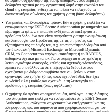
αυτόματο συγχρονισμό της βάσης δεδομένων που περιέχει
δεδομένα σχετικά με την οργανωτική δομή στην κονσόλα του
cloud της εταιρείας, ενδέχεται να πρέπει να εισαχθούν τα
διαπιστευτήρια σύνδεσης του χρήστη για τη βάση δεδομένων).
•
Υπηρεσίες και Ενοποιήσεις τρίτων.
Εάν ο χρήστης επιλέξει να
ενσωματώσει την ESET Secure Authentication με υπηρεσίες και
εξαρτήματα τρίτων, η εταιρεία ενδέχεται να επεξεργαστεί
πρόσθετα δεδομένα που είναι απαραίτητα για την ενσωμάτωση
και λειτουργία του Προϊόντος της με τις υπηρεσίες και
εξαρτήματα της επιλογής του, π.χ. τα απαραίτητα δεδομένα από
τον διακομιστή Microsoft Exchange, το Microsoft Dynamic
CRM, το Connector του παρόχου ταυτότητας ή το RADIUS,
δεδομένα σχετικά με τα tok Για να παρέχεται στον χρήστη η
λειτουργικότητα αναφοράς, καθώς και σχετικές ειδοποιήσεις,
πρέπει να υποβάλλονται σε επεξεργασία δεδομένα που
σχετίζονται με διάφορα συμβάντα που συμβαίνουν στον
οργανισμό του χρήστη (όπως ποιος έχει συνδεθεί, δεν έχει
συνδεθεί κ.λπ.) καθώς και σχετικά με τη λειτουργία του
προϊόντος της εταιρείας (όπως σφάλματα).
•
Ο χρήστης θα πρέπει να σημειώσει ότι, ανάλογα με τις ιδιότητες
του στοιχείου που επιλέγει να ενσωματώσει στην ESET Secure
Authentication, ενδέχεται να χρειαστεί να επεξεργαστεί και τις
πληροφορίες πρώτου παράγοντα που χρησιμοποιούνται για τον
έλεγχο ταυτότητας, συνήθως τον κωδικό πρόσβασης του τελικού