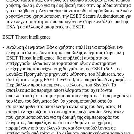
χρήστη, αλλά μόνο για τη διαβίβασή τους στην αρμόδια οντότητα
για επαλήθευση. Δεν αποθηκεύονται κωδικοί πρόσβασης τελικών
χρηστών που χρησιμοποιούν την ESET Secure Authentication για
τον έλεγχο ταυτότητας δύο παραγόντων στην κονσόλα cloud της
ESA ή σε άλλους διακομιστές της ESET.
ESET Threat Intelligence
•
Ανάλυση δειγμάτων
Εάν ο χρήστης επιλέξει να υποβάλει ένα
δείγμα μέσω της δυνατότητας υποβολής δείγματος στην πύλη
ESET Threat Intelligence, θα υποβληθεί αυτόματα σε
επεξεργασία μέσω των αυτοματοποιημένων συστημάτων
επεξεργασίας και ανίχνευσης δειγμάτων της ESET (δηλ. της
μονάδας Προηγμένης μηχανικής μάθησης, του Multiscan, του
συστήματος φήμης ESET LiveGrid, της υπηρεσίας Αντιγραφής –
Περιβάλλον προστατευμένης εκτέλεσης, του Sisyfos). Το
αποτέλεσμα θα περιέχει αποτελέσματα που σχετίζονται
αποκλειστικά με τη συμπεριφορά του δείγματος. Το περιεχόμενο
του ίδιου του δείγματος δεν θα χρησιμοποιηθεί ούτε θα
συμπεριληφθεί στο αποτέλεσμα ανάλυσης του δείγματος. Η
εταιρεία διαχειρίζεται τα συστήματα επεξεργασίας δειγμάτων
που χρησιμοποιούνται για τη δοκιμή της συμπεριφοράς του
δείγματος, διασφαλίζοντας ότι τα δεδομένα του χρήστη
παραμένουν υπό τον έλεγχό της και δεν υποβάλλονται σε
επεξεργασία από τρίτους. Τα δείγματα αποθηκεύονται τοπικά για