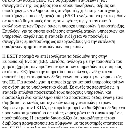
σε όλο τον κόσμο μέσω των θυγατρικών εταιρειών ή των
συνεργατών της, ως μέρος του δικτύου πωλήσεων, σέρβις και
υποστήριξης. Οι πληροφορίες συνδρομής, χρέωσης και τεχνικής
υποστήριξης που επεξεργάζεται η ESET ενδέχεται να μεταφερθούν
σε και από θυγατρικές ή τους συνεργάτες της για τον σκοπό
εκπλήρωσης των Όρων, όπως η παροχή υπηρεσιών ή υποστήριξης.
Επιπλέον, για το σκοπό εκτέλεσης επαγγελματικών υπηρεσιών και
υπηρεσιών ασφάλειας, η εταιρεία ενδέχεται να προσλάβει
συνεργάτες εμπιστοσύνης ως υπεργολάβους για την εκτέλεση
ορισμένων τμημάτων αυτών των υπηρεσιών.
Η ESET προτιμά να επεξεργάζεται τα δεδομένα της στην
Ευρωπαϊκή Ένωση (ΕΕ). Ωστόσο, ανάλογα με την τοποθεσία του
χρήστη (χρήση των προϊόντων ή/και των υπηρεσιών της εταιρείας
εκτός της ΕΕ) ή/και την υπηρεσία που επιλέγει, ενδέχεται να
απαιτηθεί η μεταφορά των δεδομένων του χρήστη σε χώρα εκτός
της ΕΕ. Για παράδειγμα, η εταιρεία χρησιμοποιεί υπηρεσίες τρίτων
σε σχέση με το υπολογιστικό cloud. Σε αυτές τις περιπτώσεις, η
εταιρεία επιλέγει προσεκτικά τους παρόχους υπηρεσιών και
διασφαλίζει ένα κατάλληλο επίπεδο προστασίας δεδομένων μέσω
συμβατικών, καθώς και τεχνικών και οργανωτικών μέτρων.
Σύμφωνα με τον ΓΚΠΔ, η εταιρεία μπορεί να διαβιβάσει δεδομένα
προσωπικού χαρακτήρα σε τρίτες χώρες μόνο υπό συγκεκριμένες
προϋποθέσεις. Η εταιρεία διασφαλίζει ότι οποιαδήποτε τέτοια
διαβίβαση πραγματοποιείται σύμφωνα με τις αυστηρές απαιτήσεις