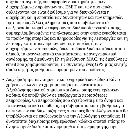
αρχεία καταγραφής που αφορούν δραστηριότητες των
διαχειριζόμενων προϊόντων της ESET και των συσκευών
συλλέγονται και είναι διαθέσιμα για να διευκολύνεται η
διαχείριση και η εποπτεία των δυνατοτήτων και των υπηρεσιών
της εταιρείας. Άλλες πληροφορίες που υποβάλλονται σε
επεξεργασία μπορεί να αφορούν τη διαδικασία εγκατάστασης,
συμπεριλαμβανομένης της πλατφόρμας στην οποία εγκαθίσταται
το προϊόν της εταιρείας και πληροφορίες για τις λειτουργίες και τη
λειτουργικότητα των προϊόντων της εταιρείας ή των
διαχειριζόμενων συσκευών, όπως το δακτυλικό αποτύπωμα του
υλικού, τα αναγνωριστικά εγκατάστασης, τα αναγνωριστικά
συνδρομής, τη διεύθυνση IP, τη διεύθυνση MAC, τις διευθύνσεις
email που χρησιμοποιούνται, τις συντεταγμένες GPS μιας κινητής
συσκευής ή τις ρυθμίσεις παραμέτρων του προϊόντος.
•
Διαχείριση τρωτών σημείων και ενημερώσεων κώδικα
Εάν ο
χρήστης επιλέξει να χρησιμοποιήσει τις δυνατότητες
Αξιολόγησης τρωτού σημείου και Διαχείρισης ενημερώσεων
κώδικα, θα υποβληθούν σε επεξεργασία περισσότερες
πληροφορίες. Οι πληροφορίες που σχετίζονται με το όνομα και
το αναγνωριστικό ευπάθειας, τη σοβαρότητα και τη βαθμολογία
επιπτώσεων για διαχειριζόμενες συσκευές θα συλλέγονται και θα
υποβάλλονται σε επεξεργασία για την Αξιολόγηση ευπάθειας. Η
δυνατότητα διαχείρισης ενημερώσεων κώδικα απαιτεί επίσης το
όνομα, την έκδοση και τον προμηθευτή της εφαρμογής, την