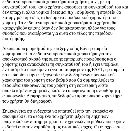
δεδομένα προσωπικού χαρακτήρα του χρήστη, π.χ., με τη
συγκατάθεσή του, και ο χρήστης αποσύρει τη συγκατάθεσή του και
δεν υπάρχει άλλο νομικό έρεισμα, π.χ., σύμβαση, η εταιρεία θα
καταργήσει αμέσως τα δεδομένα προσωπικού χαρακτήρα του
χρήστη. Τα δεδομένα προσωπικού χαρακτήρα του χρήστη θα
καταργηθούν επίσης όταν δεν θα απαιτούνται πλέον για τους
σκοπούς που αναφέρονται για αυτά στο τέλος της περιόδου
διατήρησης.
Δικαίωμα περιορισμού της επεξεργασίας
Εάν η εταιρεία
χρησιμοποιεί τα δεδομένα προσωπικού χαρακτήρα για τον
αποκλειστικό σκοπό της άμεσης εμπορικής προώθησης και ο
χρήστης έχει ανακαλέσει τη συγκατάθεσή του ή έχει υποβάλει
ένσταση στο υποκείμενο έννομο συμφέρον της ESET, η εταιρεία
θα περιορίσει την επεξεργασία των δεδομένων προσωπικού
χαρακτήρα του χρήστη στον βαθμό που θα συμπεριλάβει τα
δεδομένα επικοινωνίας του χρήστη στη εσωτερική λίστα
αποκλεισμένων χρηστών, ώστε να αποφεύγεται η ανεπιθύμητη
επικοινωνία. Διαφορετικά, τα δεδομένα προσωπικού χαρακτήρα
του χρήστη θα διαγραφούν.
Σημειώνεται ότι ενδέχεται να απαιτηθεί από την εταιρεία να
αποθηκεύσει τα δεδομένα του χρήστη μέχρι τη λήξη των
υποχρεώσεων διατήρησης και των χρονικών περιόδων που έχουν
εκδοθεί από τον νομοθέτη ή τις εποπτικές αρχές. Οι υποχρεώσεις