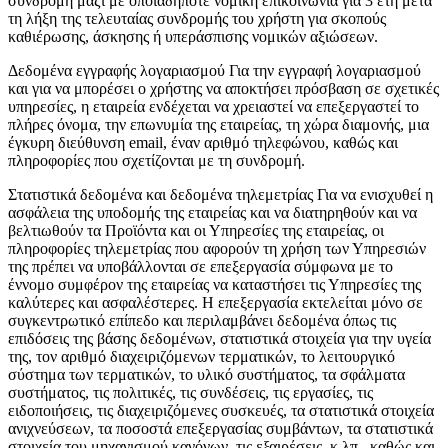
συνδρομή μαζί με οποιαδήποτε νομική επικοινωνία για 3 έτη μετά
τη λήξη της τελευταίας συνδρομής του χρήστη για σκοπούς
καθιέρωσης, άσκησης ή υπεράσπισης νομικών αξιώσεων.
Δεδομένα εγγραφής λογαριασμού
Για την εγγραφή λογαριασμού
και για να μπορέσει ο χρήστης να αποκτήσει πρόσβαση σε σχετικές
υπηρεσίες, η εταιρεία ενδέχεται να χρειαστεί να επεξεργαστεί το
πλήρες όνομα, την επωνυμία της εταιρείας, τη χώρα διαμονής, μια
έγκυρη διεύθυνση email, έναν αριθμό τηλεφώνου, καθώς και
πληροφορίες που σχετίζονται με τη συνδρομή.
Στατιστικά δεδομένα και δεδομένα τηλεμετρίας
Για να ενισχυθεί η
ασφάλεια της υποδομής της εταιρείας και να διατηρηθούν και να
βελτιωθούν τα Προϊόντα και οι Υπηρεσίες της εταιρείας, οι
πληροφορίες τηλεμετρίας που αφορούν τη χρήση των Υπηρεσιών
της πρέπει να υποβάλλονται σε επεξεργασία σύμφωνα με το
έννομο συμφέρον της εταιρείας να καταστήσει τις Υπηρεσίες της
καλύτερες και ασφαλέστερες. Η επεξεργασία εκτελείται μόνο σε
συγκεντρωτικό επίπεδο και περιλαμβάνει δεδομένα όπως τις
επιδόσεις της βάσης δεδομένων, στατιστικά στοιχεία για την υγεία
της, τον αριθμό διαχειριζόμενων τερματικών, το λειτουργικό
σύστημα των τερματικών, το υλικό συστήματος, τα σφάλματα
συστήματος, τις πολιτικές, τις συνδέσεις, τις εργασίες, τις
ειδοποιήσεις, τις διαχειριζόμενες συσκευές, τα στατιστικά στοιχεία
ανιχνεύσεων, τα ποσοστά επεξεργασίας συμβάντων, τα στατιστικά
στοιχεία του μηχανισμού κανόνων, τις εξαιρέσεις, κ.λπ., καθώς και