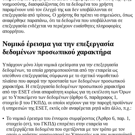
νοημοσύνης, διασφαλίζοντας ότι τα δεδομένα του χρήστη
παραμένουν υπό τον έλεγχό της και δεν υποβάλλονται σε
επεξεργασία από τρίτους. Ο χρήστης θα πρέπει να σημειώσει, όπως
αναφέρθηκε παραπάνω, ότι τα δεδομένα που υποβάλλονται σε
επεξεργασία ενδέχεται να περιέχουν ευαίσθητες πληροφορίες
απορρήτου.
Νομικό έρεισμα για την επεξεργασία
δεδομένων προσωπικού χαρακτήρα
Υπάρχουν μόνο λίγα νομικά ερείσματα για την επεξεργασία
δεδομένων, τα οποία χρησιμοποιούνται από την εταιρεία ως
υπεύθυνο επεξεργασίας σύμφωνα με το σχετικό νομοθετικό
πλαίσιο που αφορά την προστασία των δεδομένων προσωπικού
χαρακτήρα. Η επεξεργασία δεδομένων προσωπικού χαρακτήρα
από την ESET είναι απαραίτητη κυρίως για τη εκτέλεση των Όρων
με το Υποκείμενο των δεδομένων (άρθρο 6, παράγραφος 1,
στοιχείο β του ΓΚΠΔ), οι οποίοι ισχύουν για την παροχή προϊόντων
ή υπηρεσιών της ESET, εκτός εάν αναφέρεται ρητά κάτι άλλο, π.χ.:
•
Το νομικό έρεισμα του έννομου συμφέροντος (Άρθρο 6, παρ. 1,
στοιχείο (στ), του ΓΚΠΔ) επιτρέπει στην εταιρεία να
επεξεργάζεται δεδομένα που σχετίζονται με τον τρόπο με τον
οποίο ο χρήστης χρησιμοποιεί τις Υπηρεσίες και την ικανοποίησή