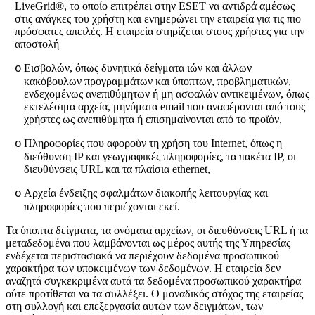
LiveGrid®, το οποίο επιτρέπει στην ESET να αντιδρά αμέσως
στις ανάγκες του χρήστη και ενημερώνει την εταιρεία για τις πιο
πρόσφατες απειλές. Η εταιρεία στηρίζεται στους χρήστες για την
αποστολή
Εισβολών, όπως δυνητικά δείγματα ιών και άλλων
o
κακόβουλων προγραμμάτων και ύποπτων, προβληματικών,
ενδεχομένως ανεπιθύμητων ή μη ασφαλών αντικειμένων, όπως
εκτελέσιμα αρχεία, μηνύματα email που αναφέρονται από τους
χρήστες ως ανεπιθύμητα ή επισημαίνονται από το προϊόν,
Πληροφορίες που αφορούν τη χρήση του Internet, όπως η
o
διεύθυνση IP και γεωγραφικές πληροφορίες, τα πακέτα IP, οι
διευθύνσεις URL και τα πλαίσια ethernet,
Αρχεία ένδειξης σφαλμάτων διακοπής λειτουργίας και
o
πληροφορίες που περιέχονται εκεί.
Τα ύποπτα δείγματα, τα ονόματα αρχείων, οι διευθύνσεις URL ή τα
μεταδεδομένα που λαμβάνονται ως μέρος αυτής της Υπηρεσίας
ενδέχεται περιστασιακά να περιέχουν δεδομένα προσωπικού
χαρακτήρα των υποκειμένων των δεδομένων. Η εταιρεία δεν
αναζητά συγκεκριμένα αυτά τα δεδομένα προσωπικού χαρακτήρα
ούτε προτίθεται να τα συλλέξει. Ο μοναδικός στόχος της εταιρείας
στη συλλογή και επεξεργασία αυτών των δειγμάτων, των