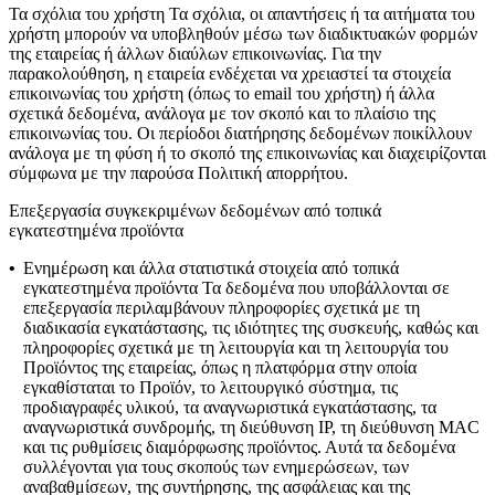
Τα σχόλια του χρήστη
Τα σχόλια, οι απαντήσεις ή τα αιτήματα του
χρήστη μπορούν να υποβληθούν μέσω των διαδικτυακών φορμών
της εταιρείας ή άλλων διαύλων επικοινωνίας. Για την
παρακολούθηση, η εταιρεία ενδέχεται να χρειαστεί τα στοιχεία
επικοινωνίας του χρήστη (όπως το email του χρήστη) ή άλλα
σχετικά δεδομένα, ανάλογα με τον σκοπό και το πλαίσιο της
επικοινωνίας του. Οι περίοδοι διατήρησης δεδομένων ποικίλλουν
ανάλογα με τη φύση ή το σκοπό της επικοινωνίας και διαχειρίζονται
σύμφωνα με την παρούσα Πολιτική απορρήτου.
Επεξεργασία συγκεκριμένων δεδομένων από τοπικά
εγκατεστημένα προϊόντα
•
Ενημέρωση και άλλα στατιστικά στοιχεία από τοπικά
εγκατεστημένα προϊόντα
Τα δεδομένα που υποβάλλονται σε
επεξεργασία περιλαμβάνουν πληροφορίες σχετικά με τη
διαδικασία εγκατάστασης, τις ιδιότητες της συσκευής, καθώς και
πληροφορίες σχετικά με τη λειτουργία και τη λειτουργία του
Προϊόντος της εταιρείας, όπως η πλατφόρμα στην οποία
εγκαθίσταται το Προϊόν, το λειτουργικό σύστημα, τις
προδιαγραφές υλικού, τα αναγνωριστικά εγκατάστασης, τα
αναγνωριστικά συνδρομής, τη διεύθυνση IP, τη διεύθυνση MAC
και τις ρυθμίσεις διαμόρφωσης προϊόντος. Αυτά τα δεδομένα
συλλέγονται για τους σκοπούς των ενημερώσεων, των
αναβαθμίσεων, της συντήρησης, της ασφάλειας και της