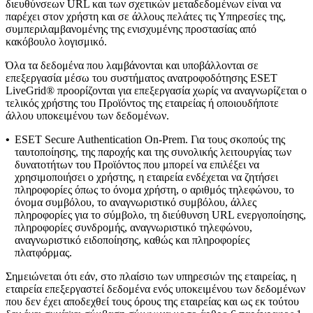
διευθύνσεων URL και των σχετικών μεταδεδομένων είναι να
παρέχει στον χρήστη και σε άλλους πελάτες τις Υπηρεσίες της,
συμπεριλαμβανομένης της ενισχυμένης προστασίας από
κακόβουλο λογισμικό.
Όλα τα δεδομένα που λαμβάνονται και υποβάλλονται σε
επεξεργασία μέσω του συστήματος ανατροφοδότησης ESET
LiveGrid® προορίζονται για επεξεργασία χωρίς να αναγνωρίζεται ο
τελικός χρήστης του Προϊόντος της εταιρείας ή οποιουδήποτε
άλλου υποκειμένου των δεδομένων.
•
ESET Secure Authentication On-Prem.
Για τους σκοπούς της
ταυτοποίησης, της παροχής και της συνολικής λειτουργίας των
δυνατοτήτων του Προϊόντος που μπορεί να επιλέξει να
χρησιμοποιήσει ο χρήστης, η εταιρεία ενδέχεται να ζητήσει
πληροφορίες όπως το όνομα χρήστη, ο αριθμός τηλεφώνου, το
όνομα συμβόλου, το αναγνωριστικό συμβόλου, άλλες
πληροφορίες για το σύμβολο, τη διεύθυνση URL ενεργοποίησης,
πληροφορίες συνδρομής, αναγνωριστικό τηλεφώνου,
αναγνωριστικό ειδοποίησης, καθώς και πληροφορίες
πλατφόρμας.
Σημειώνεται ότι εάν, στο πλαίσιο των υπηρεσιών της εταιρείας, η
εταιρεία επεξεργαστεί δεδομένα ενός υποκειμένου των δεδομένων
που δεν έχει αποδεχθεί τους όρους της εταιρείας και ως εκ τούτου