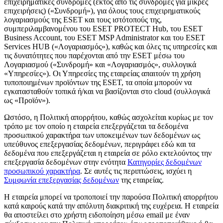
επιχειρηματικές συνδρομές (εκτός από τις συνδρομές για μικρές
επιχειρήσεις) («
Συνδρομή
»), για όλους τους επιχειρηματικούς
λογαριασμούς της ESET και τους ιστότοπούς της,
συμπεριλαμβανομένου του ESET PROTECT Hub, του ESET
Business Account, του ESET MSP Administrator και του ESET
Services HUB («
Λογαριασμός
»), καθώς και όλες τις υπηρεσίες και
τις δυνατότητες που παρέχονται από την ESET μέσω του
Λογαριασμού («
Συνδρομή
» και «
Λογαριασμός
», συλλογικά
«
Υπηρεσίες
»). Οι Υπηρεσίες της εταιρείας απαιτούν τη χρήση
τυποποιημένων προϊόντων της ESET, τα οποία μπορούν να
εγκατασταθούν τοπικά ή/και να βασίζονται στο cloud (συλλογικά
ως «
Προϊόν
»).
Ωστόσο, η Πολιτική απορρήτου, καθώς ασχολείται κυρίως με τον
τρόπο με τον οποίο η εταιρεία επεξεργάζεται τα δεδομένα
προσωπικού χαρακτήρα των υποκειμένων των δεδομένων ως
υπεύθυνος επεξεργασίας δεδομένων, περιγράφει εδώ και τα
δεδομένα που επεξεργάζεται η εταιρεία σε ρόλο εκτελούντος την
επεξεργασία δεδομένων στην ενότητα
Κατηγορίες δεδομένων
προσωπικού χαρακτήρα
. Σε αυτές τις περιπτώσεις, ισχύει η
Συμφωνία επεξεργασίας δεδομένων
της εταιρείας.
Η εταιρεία μπορεί να τροποποιεί την παρούσα Πολιτική απορρήτου
κατά καιρούς κατά την απόλυτη διακριτική της ευχέρεια. Η εταιρεία
θα αποστείλει στο χρήστη ειδοποίηση μέσω email με έναν