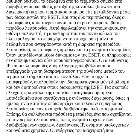
ρύθμιση δικτύου, τα δεδομένα από το τερματικό σημείο είτε
διαβιβάζονται απευθείας μεταξύ της κονσόλας (browser του
διαχειριστή) και του τερματικού σημείου είτε μεταδίδονται μέσω
των διακομιστών της ESET. Και στις δύο περιπτώσεις, όλες οι
πληροφορίες κρυπτογραφούνται από άκρο σε άκρο σε βάση
περιόδου λειτουργίας. Αυτό περιλαμβάνει την απομακρυσμένη
οθόνη υπολογιστή, τη δραστηριότητα του ποντικιού και του
πληκτρολογίου, το περιεχόμενο του πρόχειρου (μόνο τα
δεδομένα που αντιγράφονται κατά τη διάρκεια της περιόδου
λειτουργίας), τις μεταφορές αρχείων και τα μηνύματα συνομιλίας.
Όταν μεταδίδονται μέσω διακομιστών της ESET, οι πληροφορίες
δεν αποθηκεύονται ούτε αποκρυπτογραφούνται. Οι διευθύνσεις
IP και οι πληροφορίες δρομολόγησης υποβάλλονται σε
επεξεργασία για τη διαπραγμάτευση της σύνδεσης μεταξύ του
τερματικού σημείου και της κονσόλας. Εάν τα αρχεία
μεταφερθούν, ακολουθούν την ίδια κρυπτογραφημένη διαδρομή
και δεν διατηρούνται στους διακομιστές της ESET. Για σκοπούς
ελέγχου, η κονσόλα της εταιρείας καταγράφει ορισμένα
μεταδεδομένα που σχετίζονται με ενέργειες διαχείρισης, όπως η
ημερομηνία κατά την οποία αρχίζει και τελειώνει η περίοδος
λειτουργίας και εάν το αρχείο διαβιβάστηκε από το τερματικό.
Επίσης, θα συλλέγονται πρόσθετα μεταδεδομένα που σχετίζονται
με την περίοδο λειτουργίας, όπως ονόματα αρχείων των
διαβιβαζόμενων αρχείων, διευθύνσεις IP, ονόματα υπολογιστών
και ονόματα χρηστών. Οι ενέργειες του διαχειριστή που