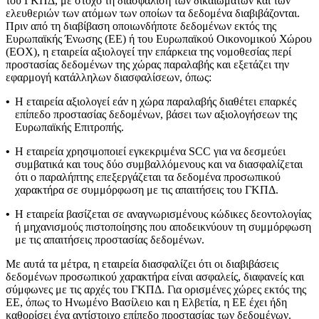
του ΓΚΠΔ, με στόχο τη διασφάλιση των δικαιωμάτων και των
ελευθεριών των ατόμων των οποίων τα δεδομένα διαβιβάζονται.
Πριν από τη διαβίβαση οποιωνδήποτε δεδομένων εκτός της
Ευρωπαϊκής Ένωσης (ΕΕ) ή του Ευρωπαϊκού Οικονομικού Χώρου
(ΕΟΧ), η εταιρεία αξιολογεί την επάρκεια της νομοθεσίας περί
προστασίας δεδομένων της χώρας παραλαβής και εξετάζει την
εφαρμογή κατάλληλων διασφαλίσεων, όπως:
•
Η εταιρεία αξιολογεί εάν η χώρα παραλαβής διαθέτει επαρκές
επίπεδο προστασίας δεδομένων, βάσει των αξιολογήσεων της
Ευρωπαϊκής Επιτροπής.
•
Η εταιρεία χρησιμοποιεί εγκεκριμένα SCC για να δεσμεύει
συμβατικά και τους δύο συμβαλλόμενους και να διασφαλίζεται
ότι ο παραλήπτης επεξεργάζεται τα δεδομένα προσωπικού
χαρακτήρα σε συμμόρφωση με τις απαιτήσεις του ΓΚΠΔ.
•
Η εταιρεία βασίζεται σε αναγνωρισμένους κώδικες δεοντολογίας
ή μηχανισμούς πιστοποίησης που αποδεικνύουν τη συμμόρφωση
με τις απαιτήσεις προστασίας δεδομένων.
Με αυτά τα μέτρα, η εταιρεία διασφαλίζει ότι οι διαβιβάσεις
δεδομένων προσωπικού χαρακτήρα είναι ασφαλείς, διαφανείς και
σύμφωνες με τις αρχές του ΓΚΠΔ. Για ορισμένες χώρες εκτός της
ΕΕ, όπως το Ηνωμένο Βασίλειο και η Ελβετία, η ΕΕ έχει ήδη
καθορίσει ένα αντίστοιχο επίπεδο προστασίας των δεδομένων.