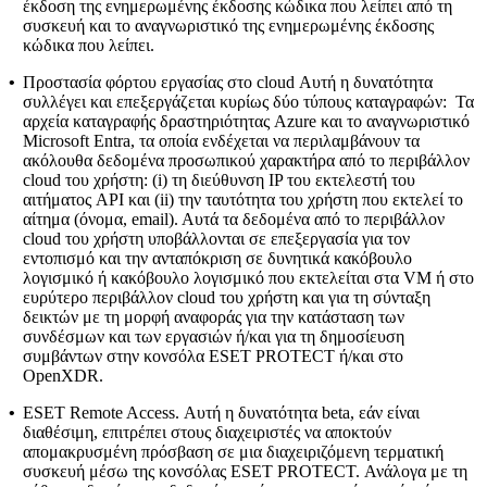
έκδοση της ενημερωμένης έκδοσης κώδικα που λείπει από τη
συσκευή και το αναγνωριστικό της ενημερωμένης έκδοσης
κώδικα που λείπει.
•
Προστασία φόρτου εργασίας στο cloud
Αυτή η δυνατότητα
συλλέγει και επεξεργάζεται κυρίως δύο τύπους καταγραφών: Τα
αρχεία καταγραφής δραστηριότητας Azure και το αναγνωριστικό
Microsoft Entra, τα οποία ενδέχεται να περιλαμβάνουν τα
ακόλουθα δεδομένα προσωπικού χαρακτήρα από το περιβάλλον
cloud του χρήστη: (i) τη διεύθυνση IP του εκτελεστή του
αιτήματος API και (ii) την ταυτότητα του χρήστη που εκτελεί το
αίτημα (όνομα, email). Αυτά τα δεδομένα από το περιβάλλον
cloud του χρήστη υποβάλλονται σε επεξεργασία για τον
εντοπισμό και την ανταπόκριση σε δυνητικά κακόβουλο
λογισμικό ή κακόβουλο λογισμικό που εκτελείται στα VM ή στο
ευρύτερο περιβάλλον cloud του χρήστη και για τη σύνταξη
δεικτών με τη μορφή αναφοράς για την κατάσταση των
συνδέσμων και των εργασιών ή/και για τη δημοσίευση
συμβάντων στην κονσόλα ESET PROTECT ή/και στο
OpenXDR.
•
ESET Remote Access.
Αυτή η δυνατότητα beta, εάν είναι
διαθέσιμη, επιτρέπει στους διαχειριστές να αποκτούν
απομακρυσμένη πρόσβαση σε μια διαχειριζόμενη τερματική
συσκευή μέσω της κονσόλας ESET PROTECT. Ανάλογα με τη