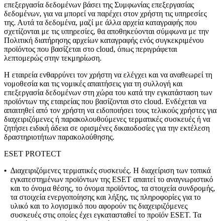
επεξεργασία δεδομένων βάσει της Συμφωνίας επεξεργασίας
δεδομένων, για να μπορεί να παρέχει στον χρήστη τις υπηρεσίες
της. Αυτά τα δεδομένα, μαζί με άλλα αρχεία καταγραφής που
σχετίζονται με τις υπηρεσίες, θα αποθηκεύονται σύμφωνα με την
Πολιτική διατήρησης αρχείων καταγραφής ενός συγκεκριμένου
προϊόντος που βασίζεται στο cloud, όπως περιγράφεται
λεπτομερώς στην τεκμηρίωση.
Η εταιρεία ενθαρρύνει τον χρήστη να ελέγχει και να αναθεωρεί τη
νομοθεσία και τις νομικές απαιτήσεις για τη συλλογή και
επεξεργασία δεδομένων στη χώρα του κατά την εγκατάσταση των
προϊόντων της εταιρείας που βασίζονται στο cloud. Ενδέχεται να
απαιτηθεί από τον χρήστη να ειδοποιήσει τους τελικούς χρήστες για
διαχειριζόμενες ή παρακολουθούμενες τερματικές συσκευές ή να
ζητήσει ειδική άδεια σε ορισμένες δικαιοδοσίες για την εκτέλεση
δραστηριοτήτων παρακολούθησης.
ESET PROTECT
•
Διαχειριζόμενες τερματικές συσκευές.
Η διαχείριση των τοπικά
εγκατεστημένων προϊόντων της ESET απαιτεί το αναγνωριστικό
και το όνομα θέσης, το όνομα προϊόντος, τα στοιχεία συνδρομής,
τα στοιχεία ενεργοποίησης και λήξης, τις πληροφορίες για το
υλικό και το λογισμικό που αφορούν τις διαχειριζόμενες
συσκευές στις οποίες έχει εγκατασταθεί το προϊόν ESET. Τα