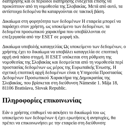
διατήρησης και οι περίοδοι διατήρησης ενδέχεται επίσης να
προκύπτουν από τη νομοθεσία της Σλοβακίας. Μετά από αυτό, τα
αντίστοιχα δεδομένα θα καταργούνται σε τακτική βάση.
Δικαίωμα στη φορητότητα των δεδομένων
Η εταιρεία μπορεί να
παράσχει στον χρήστη, ως υποκείμενο των δεδομένων, τα
δεδομένα προσωπικού χαρακτήρα που υποβάλλονται σε
επεξεργασία από την ESET σε μορφή xls.
Δικαίωμα υποβολής καταγγελίας
Ως υποκείμενο των δεδομένων, ο
χρήστης έχει το δικαίωμα να υποβάλει καταγγελία σε εποπτική
αρχή ανά πάσα στιγμή. Η ESET υπόκειται στη ρύθμιση της
νομοθεσίας της Σλοβακίας και δεσμεύεται από τη νομοθεσία περί
προστασίας δεδομένων ως μέρος της Ευρωπαϊκής Ένωσης. Η
σχετική εποπτική αρχή δεδομένων είναι η Υπηρεσία Προστασίας
Δεδομένων Προσωπικού Χαρακτήρα της Δημοκρατίας της
Σλοβακίας, που βρίσκεται στη διεύθυνση Námestie 1. Mája 18,
81106 Bratislava, Slovak Republic.
Πληροφορίες επικοινωνίας
Εάν ο χρήστης επιθυμεί να ασκήσει το δικαίωμά του ως
υποκείμενο των δεδομένων ή έχει ερωτήσεις ή ανησυχίες, θα
πρέπει να επικοινωνήσει με την εταιρεία στη διεύθυνση: