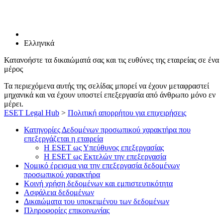
Ελληνικά
Κατανοήστε τα δικαιώματά σας και τις ευθύνες της εταιρείας σε ένα
μέρος
Τα περιεχόμενα αυτής της σελίδας μπορεί να έχουν μεταφραστεί
μηχανικά και να έχουν υποστεί επεξεργασία από άνθρωπο μόνο εν
μέρει.
ESET Legal Hub
>
Πολιτική απορρήτου για επιχειρήσεις
Κατηγορίες Δεδομένων προσωπικού χαρακτήρα που
επεξεργάζεται η εταιρεία
Η ESET ως Υπεύθυνος επεξεργασίας
Η ESET ως Εκτελών την επεξεργασία
Νομικό έρεισμα για την επεξεργασία δεδομένων
προσωπικού χαρακτήρα
Κοινή χρήση δεδομένων και εμπιστευτικότητα
Ασφάλεια δεδομένων
Δικαιώματα του υποκειμένου των δεδομένων
Πληροφορίες επικοινωνίας