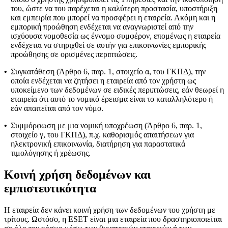
του, ώστε να του παρέχεται η καλύτερη προστασία, υποστήριξη
και εμπειρία που μπορεί να προσφέρει η εταιρεία. Ακόμη και η
εμπορική προώθηση ενδέχεται να αναγνωριστεί από την
ισχύουσα νομοθεσία ως έννομο συμφέρον, επομένως η εταιρεία
ενδέχεται να στηριχθεί σε αυτήν για επικοινωνίες εμπορικής
προώθησης σε ορισμένες περιπτώσεις.
•
Συγκατάθεση (Άρθρο 6, παρ. 1, στοιχείο α, του ΓΚΠΔ), την
οποία ενδέχεται να ζητήσει η εταιρεία από τον χρήστη ως
υποκείμενο των δεδομένων σε ειδικές περιπτώσεις, εάν θεωρεί η
εταιρεία ότι αυτό το νομικό έρεισμα είναι το καταλληλότερο ή
εάν απαιτείται από τον νόμο.
•
Συμμόρφωση με μια νομική υποχρέωση (Άρθρο 6, παρ. 1,
στοιχείο γ, του ΓΚΠΔ), π.χ. καθορισμός απαιτήσεων για
ηλεκτρονική επικοινωνία, διατήρηση για παραστατικά
τιμολόγησης ή χρέωσης.
Κοινή χρήση δεδομένων και
εμπιστευτικότητα
Η εταιρεία δεν κάνει κοινή χρήση των δεδομένων του χρήστη με
τρίτους. Ωστόσο, η ESET είναι μια εταιρεία που δραστηριοποιείται