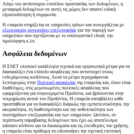
Λόγω του αντίστοιχου επιπέδου προστασίας των δεδομένων, η
μεταφορά δεδομένων σε αυτές τις χώρες δεν απαιτεί ειδική
εξουσιοδότηση ή συμφωνία.
Η εταιρεία στηρίζεται σε υπηρεσίες τρίτων και συνεργάζεται με
εξωτερικούς συνεργάτες επεξεργασίας
για την παροχή των
υπηρεσιών που σχετίζονται με το υπολογιστικό cloud, την
τιμολόγηση κ.λπ.
Ασφάλεια δεδομένων
Η ESET υλοποιεί κατάλληλα τεχνικά και οργανωτικά μέτρα για να
διασφαλίζει ένα επίπεδο ασφάλειας που αντιστοιχεί στους
ενδεχόμενους κινδύνους. Αυτά τα μέτρα περιγράφονται
λεπτομερώς στην
Πολιτική ασφαλείας
της εταιρείας και, όπου είναι
διαθέσιμες, στις μεμονωμένες πολιτικές ασφάλειας που
εφαρμόζονται για συγκεκριμένα Προϊόντα, και βρίσκονται στην
τεκμηρίωση αυτού του Προϊόντος. Η εταιρεία καταβάλλει κάθε
προσπάθεια για να διασφαλίζει διαρκώς την εμπιστευτικότητα, την
ακεραιότητα, τη διαθεσιμότητα και την ανθεκτικότητα των
συστημάτων επεξεργασίας και των υπηρεσιών. Ωστόσο, σε
περίπτωση παραβίασης δεδομένων που έχει ως αποτέλεσμα
κάποιον κίνδυνο για τα δικαιώματα και τις ελευθερίες του χρήστη,
η εταιρεία είναι πρόθυμη να ειδοποιήσει την σχετική εποπτική