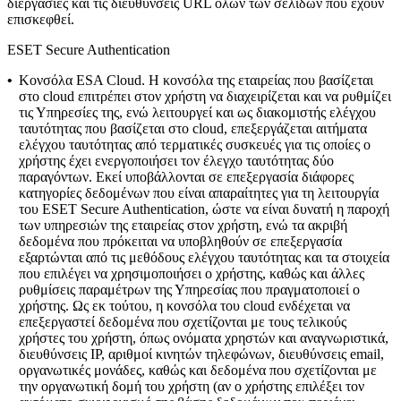
διεργασίες και τις διευθύνσεις URL όλων των σελίδων που έχουν
επισκεφθεί.
ESET Secure Authentication
•
Κονσόλα ESA Cloud.
Η κονσόλα της εταιρείας που βασίζεται
στο cloud επιτρέπει στον χρήστη να διαχειρίζεται και να ρυθμίζει
τις Υπηρεσίες της, ενώ λειτουργεί και ως διακομιστής ελέγχου
ταυτότητας που βασίζεται στο cloud, επεξεργάζεται αιτήματα
ελέγχου ταυτότητας από τερματικές συσκευές για τις οποίες ο
χρήστης έχει ενεργοποιήσει τον έλεγχο ταυτότητας δύο
παραγόντων. Εκεί υποβάλλονται σε επεξεργασία διάφορες
κατηγορίες δεδομένων που είναι απαραίτητες για τη λειτουργία
του ESET Secure Authentication, ώστε να είναι δυνατή η παροχή
των υπηρεσιών της εταιρείας στον χρήστη, ενώ τα ακριβή
δεδομένα που πρόκειται να υποβληθούν σε επεξεργασία
εξαρτώνται από τις μεθόδους ελέγχου ταυτότητας και τα στοιχεία
που επιλέγει να χρησιμοποιήσει ο χρήστης, καθώς και άλλες
ρυθμίσεις παραμέτρων της Υπηρεσίας που πραγματοποιεί ο
χρήστης. Ως εκ τούτου, η κονσόλα του cloud ενδέχεται να
επεξεργαστεί δεδομένα που σχετίζονται με τους τελικούς
χρήστες του χρήστη, όπως ονόματα χρηστών και αναγνωριστικά,
διευθύνσεις IP, αριθμοί κινητών τηλεφώνων, διευθύνσεις email,
οργανωτικές μονάδες, καθώς και δεδομένα που σχετίζονται με
την οργανωτική δομή του χρήστη (αν ο χρήστης επιλέξει τον