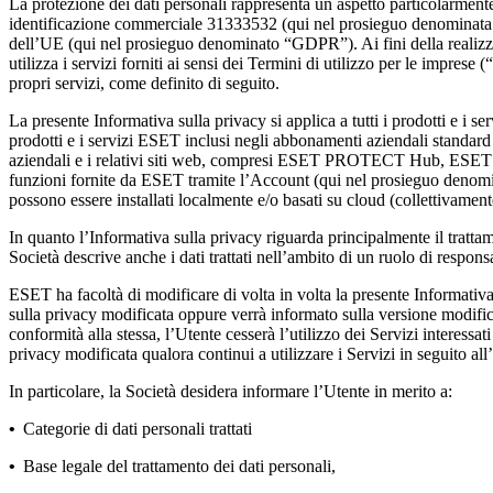
La protezione dei dati personali rappresenta un aspetto particolarmen
identificazione commerciale 31333532 (qui nel prosieguo denominata
dell’UE (qui nel prosieguo denominato “
GDPR
”). Ai fini della real
utilizza i servizi forniti ai sensi dei Termini di utilizzo per le imprese (“
propri servizi, come definito di seguito.
La presente Informativa sulla privacy si applica a tutti i prodotti e i 
prodotti e i servizi ESET inclusi negli abbonamenti aziendali standard
aziendali e i relativi siti web, compresi ESET PROTECT Hub, ESE
funzioni fornite da ESET tramite l’Account (qui nel prosieguo denomi
possono essere installati localmente e/o basati su cloud (collettivamen
In quanto l’Informativa sulla privacy riguarda principalmente il trattame
Società descrive anche i dati trattati nell’ambito di un ruolo di respons
ESET ha facoltà di modificare di volta in volta la presente Informativa
sulla privacy modificata oppure verrà informato sulla versione modifica
conformità alla stessa, l’Utente cesserà l’utilizzo dei Servizi interessat
privacy modificata qualora continui a utilizzare i Servizi in seguito all
In particolare, la Società desidera informare l’Utente in merito a:
•
Categorie di dati personali trattati
•
Base legale del trattamento dei dati personali,