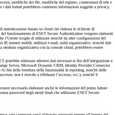
rocessi, modifiche dei file, modifiche del registro, connessioni di rete e
e i dati trattati potrebbero contenere informazioni soggette a privacy,
 autenticazione basato su cloud che elabora le richieste di
i fini del funzionamento di ESET Secure Authentication vengono elaborati
he l’Utente sceglie di utilizzare nonché da altre configurazioni del
zzi IP, numeri mobili, indirizzi e-mail, unità organizzative, nonché dati
lla struttura organizzativa con la console cloud, potrebbero essere
potrebbe elaborare ulteriori dati necessari ai fini dell’integrazione e
Exchange Server, Microsoft Dynamic CRM, Identity Provider Connector
i fini della fornitura della funzionalità di reporting, nonché delle
’accesso, non è riuscito a effettuare l’accesso, ecc.), nonché il
ssere necessario elaborare anche le informazioni del primo fattore
. Nessuna password degli utenti finali che utilizzano ESET Secure
ence, tale campione verrà elaborato automaticamente all’interno dei