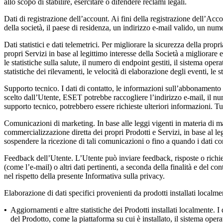
allo scopo di stabilire, esercitare o difendere reclami legali.
Dati di registrazione dell’account.
Ai fini della registrazione dell’Acco
della società, il paese di residenza, un indirizzo e-mail valido, un nu
Dati statistici e dati telemetrici.
Per migliorare la sicurezza della propria
propri Servizi in base al legittimo interesse della Società a migliorare
le statistiche sulla salute, il numero di endpoint gestiti, il sistema operat
statistiche dei rilevamenti, le velocità di elaborazione degli eventi, le 
Supporto tecnico.
I dati di contatto, le informazioni sull’abbonamento e
scelto dall’Utente, ESET potrebbe raccogliere l’indirizzo e-mail, il num
supporto tecnico, potrebbero essere richieste ulteriori informazioni. Tut
Comunicazioni di marketing.
In base alle leggi vigenti in materia di m
commercializzazione diretta dei propri Prodotti e Servizi, in base al le
sospendere la ricezione di tali comunicazioni o fino a quando i dati
Feedback dell’Utente.
L’Utente può inviare feedback, risposte o richie
(come l’e-mail) o altri dati pertinenti, a seconda della finalità e del 
nel rispetto della presente Informativa sulla privacy.
Elaborazione di dati specifici provenienti da prodotti installati localme
•
Aggiornamenti e altre statistiche dei Prodotti installati localmente.
I 
del Prodotto, come la piattaforma su cui è installato, il sistema opera