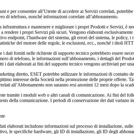
unt e per consentire all’Utente di accedere ai Servizi correlati, potreb
mero di telefono, nonché informazioni correlate all’abbonamento.
 infrastruttura e mantenere e migliorare i propri Prodotti e Servizi, è nec
 e a rendere i propri Servizi più sicuri. Vengono elaborati esclusivamente 
ivo endpoint, l’hardware del sistema, gli errori del sistema, le policy, i rap
statistiche del motore delle regole, le esclusioni, ecc., nonché i titoli HTT
 i dati forniti nelle richieste di supporto tecnico potrebbero essere nece
ero di telefono, le informazioni sull’abbonamento, i dettagli del Prodott
ti i dati elaborati ai fini del supporto tecnico vengono archiviati per una
arketing diretto, ESET potrebbe utilizzare le informazioni di contatto del
gittimo interesse della Società nella promozione delle proprie offerte. T
 correlati all’Abbonamento non saranno resi anonimi 12 mesi dopo la sc
ste tramite i moduli web o altri canali di comunicazione. Ai fini del f
contesto della comunicazione. I periodi di conservazione dei dati variano 
nte
dati elaborati includono informazioni sul processo di installazione, sulle
tivo, le specifiche hardware, gli ID di installazione, gli ID degli abbona