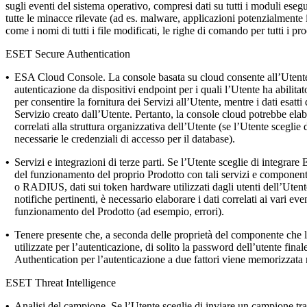
sugli eventi del sistema operativo, compresi dati su tutti i moduli esegu
tutte le minacce rilevate (ad es. malware, applicazioni potenzialment
come i nomi di tutti i file modificati, le righe di comando per tutti i pro
ESET Secure Authentication
•
ESA Cloud Console.
La console basata su cloud consente all’Utente
autenticazione da dispositivi endpoint per i quali l’Utente ha abilit
per consentire la fornitura dei Servizi all’Utente, mentre i dati esat
Servizio creato dall’Utente. Pertanto, la console cloud potrebbe elabor
correlati alla struttura organizzativa dell’Utente (se l’Utente scegli
necessarie le credenziali di accesso per il database).
•
Servizi e integrazioni di terze parti.
Se l’Utente sceglie di integrare 
del funzionamento del proprio Prodotto con tali servizi e componen
o RADIUS, dati sui token hardware utilizzati dagli utenti dell’Utente
notifiche pertinenti, è necessario elaborare i dati correlati ai vari ev
funzionamento del Prodotto (ad esempio, errori).
•
Tenere presente che, a seconda delle proprietà del componente che l
utilizzate per l’autenticazione, di solito la password dell’utente fin
Authentication per l’autenticazione a due fattori viene memorizzata
ESET Threat Intelligence
•
Analisi del campione.
Se l’Utente sceglie di inviare un campione tra