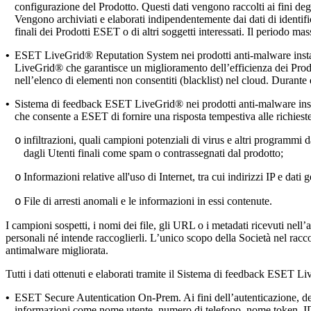
configurazione del Prodotto. Questi dati vengono raccolti ai fini deg
Vengono archiviati e elaborati indipendentemente dai dati di identific
finali dei Prodotti ESET o di altri soggetti interessati. Il periodo ma
•
ESET LiveGrid® Reputation System
nei prodotti anti-malware insta
LiveGrid® che garantisce un miglioramento dell’efficienza dei Prodotti
nell’elenco di elementi non consentiti (blacklist) nel cloud. Durante q
•
Sistema di feedback ESET LiveGrid®
nei prodotti anti-malware in
che consente a ESET di fornire una risposta tempestiva alle richieste 
infiltrazioni, quali campioni potenziali di virus e altri programmi 
o
dagli Utenti finali come spam o contrassegnati dal prodotto;
Informazioni relative all'uso di Internet, tra cui indirizzi IP e dat
o
File di arresti anomali e le informazioni in essi contenute.
o
I campioni sospetti, i nomi dei file, gli URL o i metadati ricevuti nel
personali né intende raccoglierli. L’unico scopo della Società nel raccog
antimalware migliorata.
Tutti i dati ottenuti e elaborati tramite il Sistema di feedback ESET Live
•
ESET Secure Autentication On-Prem.
Ai fini dell’autenticazione, d
informazioni come nome utente, numero di telefono, nome token, ID 