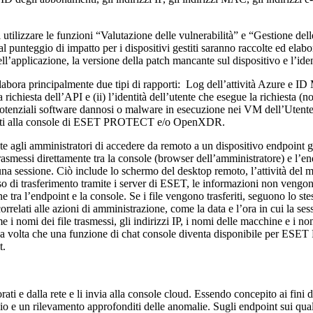
utilizzare le funzioni “Valutazione delle vulnerabilità” e “Gestione del
e al punteggio di impatto per i dispositivi gestiti saranno raccolte ed elab
ell’applicazione, la versione della patch mancante sul dispositivo e l’ide
abora principalmente due tipi di rapporti: Log dell’attività Azure e ID 
a richiesta dell’API e (ii) l’identità dell’utente che esegue la richiesta 
 potenziali software dannosi o malware in esecuzione nei VM dell’Utente 
re eventi alla console di ESET PROTECT e/o OpenXDR.
nte agli amministratori di accedere da remoto a un dispositivo endpoin
asmessi direttamente tra la console (browser dell’amministratore) e l’end
a sessione. Ciò include lo schermo del desktop remoto, l’attività del mou
caso di trasferimento tramite i server di ESET, le informazioni non vengono
e tra l’endpoint e la console. Se i file vengono trasferiti, seguono lo st
relati alle azioni di amministrazione, come la data e l’ora in cui la sessio
me i nomi dei file trasmessi, gli indirizzi IP, i nomi delle macchine e i n
na volta che una funzione di chat console diventa disponibile per ESET 
t.
rati e dalla rete e li invia alla console cloud. Essendo concepito ai fini
 un rilevamento approfonditi delle anomalie. Sugli endpoint sui quali vi