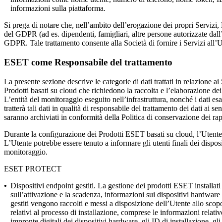
informazioni sulla piattaforma.
Si prega di notare che, nell’ambito dell’erogazione dei propri Servizi, 
del GDPR (ad es. dipendenti, famigliari, altre persone autorizzate dall’Ut
GDPR. Tale trattamento consente alla Società di fornire i Servizi all’
ESET come Responsabile del trattamento
La presente sezione descrive le categorie di dati trattati in relazione 
Prodotti basati su cloud che richiedono la raccolta e l’elaborazione dei 
L’entità del monitoraggio eseguito nell’infrastruttura, nonché i dati esa
tratterà tali dati in qualità di responsabile del trattamento dei dati ai se
saranno archiviati in conformità della Politica di conservazione dei ra
Durante la configurazione dei Prodotti ESET basati su cloud, l’Utente è i
L’Utente potrebbe essere tenuto a informare gli utenti finali dei disposi
monitoraggio.
ESET PROTECT
•
Dispositivi endpoint gestiti.
La gestione dei prodotti ESET installat
sull’attivazione e la scadenza, informazioni sui dispositivi hardware e 
gestiti vengono raccolti e messi a disposizione dell’Utente allo scopo 
relativi al processo di installazione, comprese le informazioni relative
impronte digitali dei dispositivi hardware, gli ID di installazione, gli