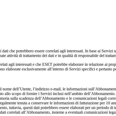
i dati che potrebbero essere correlati agli interessati. In base ai Servizi 
nate attività di trattamento dei dati e in qualità di responsabile del trat
relati agli interessati e che ESET potrebbe elaborare in relazione ai prop
ono elaborate esclusivamente all’interno di Servizi specifici e pertanto p
 nome dell’Utente, l’indirizzo e-mail, le informazioni sull’Abbonamento
to allo scopo di fornire i Servizi inclusi nell’ambito dell’Abbonamento. Q
memoria sulla scadenza dell’Abbonamento e le comunicazioni legali corre
è legalmente tenuta a conservare le informazioni di fatturazione per 10 an
 tuttavia, questi dati potrebbero essere elaborati per un periodo di temp
ei dati correlati all’Abbonamento, insieme a eventuali comunicazioni leg