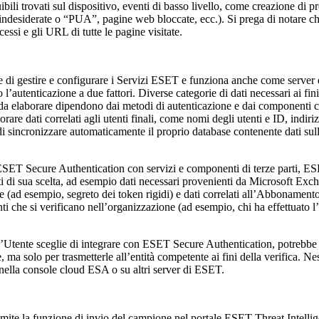
ibili trovati sul dispositivo, eventi di basso livello, come creazione di p
e indesiderate o “PUA”, pagine web bloccate, ecc.).
Si prega di notare ch
cessi e gli URL di tutte le pagine visitate.
 di gestire e configurare i Servizi ESET e funziona anche come server di
ato l’autenticazione a due fattori. Diverse categorie di dati necessari a
ti da elaborare dipendono dai metodi di autenticazione e dai componenti c
are dati correlati agli utenti finali, come nomi degli utenti e ID, indiri
e di sincronizzare automaticamente il proprio database contenente dati su
ESET Secure Authentication con servizi e componenti di terze parti, ESET 
ti di sua scelta, ad esempio dati necessari provenienti da Microsoft 
 (ad esempio, segreto dei token rigidi) e dati correlati all’Abbonamento A
enti che si verificano nell’organizzazione (ad esempio, chi ha effettuato l
’Utente sceglie di integrare con ESET Secure Authentication, potrebbe e
ale, ma solo per trasmetterle all’entità competente ai fini della verifica
 nella console cloud ESA o su altri server di ESET.
mite la funzione di invio del campione nel portale ESET Threat Intellig