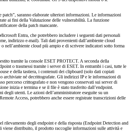
le patch”, saranno elaborate ulteriori informazioni. Le informazioni
orate ai fini della Valutazione delle vulnerabilità. La funzione
ntificatore della patch mancante.
Microsoft Entra, che potrebbero includere i seguenti dati personali
(nome, indirizzo e-mail). Tali dati provenienti dall’ambiente cloud
o nell’ambiente cloud più ampio e di scrivere indicatori sotto forma
t gestito tramite la console ESET PROTECT. A seconda della
point o trasmessi tramite i server di ESET. In entrambi i casi, tutte le
se e della tastiera, i contenuti dei clipboard (solo dati copiati
 archiviate né decrittografate. Gli indirizzi IP e le informazioni di
esso percorso crittografato e non vengono conservati sui server di
ne inizia e termina e se il file è stato trasferito dall’endpoint.
omi degli utenti. Le azioni dell’amministratore eseguite su un
Remote Access, potrebbero anche essere registrate transcrizioni delle
 del rilevamento degli endpoint e della risposta (Endpoint Detection and
ene distribuito, il prodotto raccoglie informazioni sulle attività e