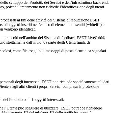
ello sviluppo dei Prodotti, dei Servizi e dell’infrastruttura back-end.
o, poiché il trattamento non richiede l’identificazione degli utenti
 processati ai fini delle attività del Sistema di reputazione ESET
 di oggetti inseriti nell’elenco di elementi consentiti (whitelist) e
non vengono identificati.
engono raccolti nell’ambito del Sistema di feedback ESET LiveGrid®
o strettamente dall’invio, da parte degli Utenti finali, di
icolosi, come file eseguibili, messaggi di posta elettronica segnalati
personali degli interessati. ESET non richiede specificamente tali dati
ente e agli altri clienti i propri Servizi, compresa la protezione
 del Prodotto o altri soggetti interessati.
che l’Utente può scegliere di utilizzare, ESET potrebbe richiedere
’abbonamento, ID del telefono, ID delle notifiche, nonché