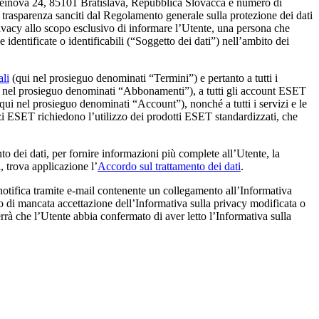
nsteinova 24, 85101 Bratislava, Repubblica Slovacca e numero di
di trasparenza sanciti dal Regolamento generale sulla protezione dei dati
privacy allo scopo esclusivo di informare l’Utente, una persona che
 identificate o identificabili (“
Soggetto dei dati
”) nell’ambito dei
ali
(qui nel prosieguo denominati “
Termini
”) e pertanto a tutti i
i nel prosieguo denominati “
Abbonamenti
”), a tutti gli account ESET
ui nel prosieguo denominati “
Account
”), nonché a tutti i servizi e le
izi ESET richiedono l’utilizzo dei prodotti ESET standardizzati, che
nto dei dati, per fornire informazioni più complete all’Utente, la
si, trova applicazione l’
Accordo sul trattamento dei dati
.
 notifica tramite e-mail contenente un collegamento all’Informativa
aso di mancata accettazione dell’Informativa sulla privacy modificata o
iterrà che l’Utente abbia confermato di aver letto l’Informativa sulla