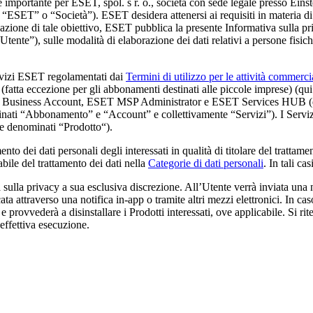
te importante per ESET, spol. s r. o., società con sede legale presso Ei
 “
ESET
” o “
Società
”). ESET desidera attenersi ai requisiti in materia 
izzazione di tale obiettivo, ESET pubblica la presente Informativa sulla 
Utente
”), sulle modalità di elaborazione dei dati relativi a persone fisiche
servizi ESET regolamentati dai
Termini di utilizzo per le attività commerci
 (fatta eccezione per gli abbonamenti destinati alle piccole imprese) (qu
T Business Account, ESET MSP Administrator e ESET Services HUB (q
nati “
Abbonamento
” e “
Account
” e collettivamente “
Servizi
”). I Serv
te denominati “
Prodotto
“).
nto dei dati personali degli interessati in qualità di titolare del trattame
abile del trattamento dei dati nella
Categorie di dati personali
. In tali ca
 sulla privacy a sua esclusiva discrezione. All’Utente verrà inviata una
ta attraverso una notifica in-app o tramite altri mezzi elettronici. In c
i e provvederà a disinstallare i Prodotti interessati, ove applicabile. Si r
’effettiva esecuzione.