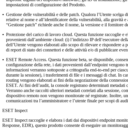
impostazioni di configurazione del Prodotto.
•
Gestione delle vulnerabilità e delle patch.
Qualora l’Utente scelga di 
relative al nome e all’identificatore della vulnerabilità, alla gravità 
“Gestione patch” richiede anche il nome, la versione e il fornitore d
•
Protezione del carico di lavoro cloud.
Questa funzione raccoglie e el
provenienti dall’ambiente cloud: (i) l’indirizzo IP dell’esecutore dell
dell’Utente vengono elaborati allo scopo di rilevare e rispondere a
di report di stato dei connettori e delle attività e/o di pubblica
•
ESET Remote Access.
Questa funzione beta, se disponibile, conse
configurazione della rete, i dati provenienti dall’endpoint vengono tr
informazioni verranno sottoposte a crittografia end-to-end per ciascun
durante la sessione), i trasferimenti di file e i messaggi di chat. In 
routing vengono elaborati ai fini della negoziazione della connession
ESET. Ai fini dell’audit, la console registrano determinati metadati cor
Verranno anche raccolti ulteriori metadati correlati alla sessione, co
dispositivo remoto non vengono monitorate né registrate. Inoltre, u
comunicazioni tra l’amministratore e l’utente finale per scopi di audi
ESET Inspect
ESET Inspect raccoglie e elabora i dati dai dispositivi endpoint monito
Response, EDR), questo prodotto consente di eseguire un monitoraggio e