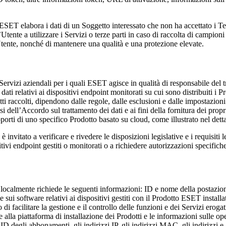
ESET elabora i dati di un Soggetto interessato che non ha accettato i Ter
ente a utilizzare i Servizi o terze parti in caso di raccolta di campioni so
Utente, nonché di mantenere una qualità e una protezione elevate.
ai Servizi aziendali per i quali ESET agisce in qualità di responsabile de
dati relativi ai dispositivi endpoint monitorati su cui sono distribuiti i 
tti raccolti, dipendono dalle regole, dalle esclusioni e dalle impostazion
nsi dell’Accordo sul trattamento dei dati e ai fini della fornitura dei propri
pporti di uno specifico Prodotto basato su cloud, come illustrato nel det
nvitato a verificare e rivedere le disposizioni legislative e i requisiti l
tivi endpoint gestiti o monitorati o a richiedere autorizzazioni specifiche
i localmente richiede le seguenti informazioni: ID e nome della postaz
sui software relativi ai dispositivi gestiti con il Prodotto ESET installato
di facilitare la gestione e il controllo delle funzioni e dei Servizi erog
 alla piattaforma di installazione dei Prodotti e le informazioni sulle oper
 ID degli abbonamenti, gli indirizzi IP, gli indirizzi MAC, gli indirizzi e