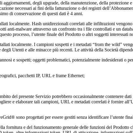
li aggiornamenti, degli upgrade, della manutenzione, della protezione e d
azione necessari ai fini della fatturazione o dei registri dell’Abbonament
ssimo di conservazione di questi dati è 4 anni.
llati localmente. Hash unidirezionali correlati alle infiltrazioni vengono
 anti-malware attraverso un confronto tra i file controllati e un database
uesto processo, l’utente finale del Prodotto o altri soggetti interessati 
stallati localmente. I campioni sospetti e i metadati “from the wild” v
degli Utenti e alle minacce più recenti. Le attività della Società dipendon
dannosi e sospetti; oggetti problematici, potenzialmente indesiderati o per
i geografici, pacchetti IP, URL e frame Ethernet;
l’ambito del presente Servizio potrebbero occasionalmente contenere dati 
liere e elaborare tali campioni, URL e metadati correlati è fornire all’Ut
Grid® sono progettati per essere gestiti senza identificare l’utente finale
ella fornitura e del funzionamento generale delle funzioni del Prodotto 
token, altre informazioni token, URL di attivazione, informazioni sull