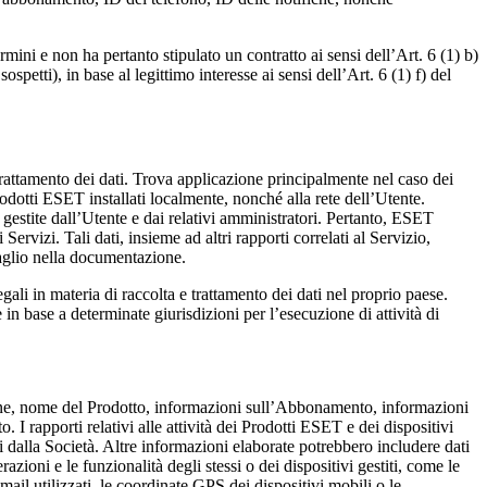
mini e non ha pertanto stipulato un contratto ai sensi dell’Art. 6 (1) b)
spetti), in base al legittimo interesse ai sensi dell’Art. 6 (1) f) del
l trattamento dei dati. Trova applicazione principalmente nel caso dei
Prodotti ESET installati localmente, nonché alla rete dell’Utente.
i gestite dall’Utente e dai relativi amministratori. Pertanto, ESET
 Servizi. Tali dati, insieme ad altri rapporti correlati al Servizio,
taglio nella documentazione.
egali in materia di raccolta e trattamento dei dati nel proprio paese.
 in base a determinate giurisdizioni per l’esecuzione di attività di
ione, nome del Prodotto, informazioni sull’Abbonamento, informazioni
. I rapporti relativi alle attività dei Prodotti ESET e dei dispositivi
ati dalla Società. Altre informazioni elaborate potrebbero includere dati
azioni e le funzionalità degli stessi o dei dispositivi gestiti, come le
-mail utilizzati, le coordinate GPS dei dispositivi mobili o le