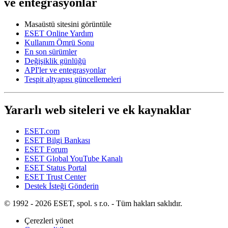
ve entegrasyonlar
Masaüstü sitesini görüntüle
ESET Online Yardım
Kullanım Ömrü Sonu
En son sürümler
Değişiklik günlüğü
API'ler ve entegrasyonlar
Tespit altyapısı güncellemeleri
Yararlı web siteleri ve ek kaynaklar
ESET.com
ESET Bilgi Bankası
ESET Forum
ESET Global YouTube Kanalı
ESET Status Portal
ESET Trust Center
Destek İsteği Gönderin
© 1992 - 2026 ESET, spol. s r.o. - Tüm hakları saklıdır.
Çerezleri yönet