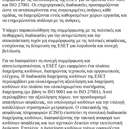
και ISO 27001. Οι επιχειρησιακές διαδικασίες προσαρμόζονται
ώστε να ανταποκρίνονται στις συγκεκριμένες ανάγκες κάθε
ομάδας, να διαχειρίζονται εντός καθορισμένων χώρων εργασίας και
να ενημερώνονται ανάλογα με τις ανάγκες.
Υπάρχει παρακολούθηση της συμμόρφωσης με τις πολιτικές και
πειθαρχικές διαδικασίες για την αντιμετώπιση και την
αποκατάσταση τυχόν μη συμμόρφωσης με τις πολιτικές ασφάλειας,
ενισχύοντας τη δέσμευση της ESET για λογοδοσία και συνεχή
βελτίωση.
Για να διασφαλίσει τη συνεχή συμμόρφωση και
αποτελεσματικότητα, η ESET έχει εφαρμόσει ένα πλαίσιο
διαχείρισης κινδύνων, διατηρώντας τεχνικούς και οργανωτικούς
ελέγχους. Η διαδικασία διαχείρισης κινδύνων της ESET
περιλαμβάνει μια ολοκληρωμένη αξιολόγηση και διαχείριση
κινδύνων στο πλαίσιο του ολοκληρωμένου συστήματος
διαχείρισης (με βάση το ISO 9001 και το ISO 27001). Αυτό
περιλαμβάνει την αξιολόγηση πόρων, τον προσδιορισμό
απαιτήσεων ασφάλειας, τον υπολογισμό κινδύνων και την επιλογή
κατάλληλων στρατηγικών μετριασμού. Ο επικεφαλής της
ασφάλειας πληροφοριών (CISO) εποπτεύει τη συνολική διαδικασία
διαχείρισης κινδύνων, διασφαλίζοντας την τακτική αναφορά των
κινδύνων ασφάλειας και των σχετικών δεικτών στην εκτελεστική
διοίκηση. Επιπλέον, η διαχείριση κινδύνων τρίτων εφαρμόζεται