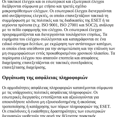
Οι τακτικοί έλεγχοι και οι εσωτερικοί και εξωτερικοί έλεγχοι
διεξάγονται σύμφωνα με ετήσιο και τριετές σχέδιο
μακροπρόθεσμων ελέγχων. Οι εσωτερικοί έλεγχοι διενεργούνται
από ανεξάρτητους ελεγκτές, οι οποίοι επανεξετάζουν τακτικά τη
συμμόρφωση με τις πολιτικές και τις διαδικασίες της ESET ή τα
ισχύοντα πρότυπα (π.χ. ISO 9001, ISO 27001 και SOC2), ανάλογα
με το πεδίο εφαρμογής του ελέγχου. Οι εσωτερικοί έλεγχοι
προγραμματίζονται και διενεργούνται τουλάχιστον ετησίως. Τα
ευρήματα του ελέγχου συλλέγονται και καταγράφονται σε ένα
ειδικό σύστημα δελτίων, με εκχώρηση των αντίστοιχων κατόχων,
οι οποίοι είναι υπεύθυνοι για την αντιμετώπιση και την επίλυση των
μη συμμορφώσεων εντός προκαθορισμένου χρονικού πλαισίου. Τα
πορίσματα ελέγχου που απαιτούν εποπτεία και αποφάσεις
διαχείρισης επανεξετάζονται σε τακτικές συνεδριάσεις
επανεξέτασης διαχείρισης.
Οργάνωση της ασφάλειας πληροφοριών
Οι αρμοδιότητες ασφάλειας πληροφοριών κατανέμονται σύμφωνα
με τις υπάρχουσες πολιτικές ασφάλειας πληροφοριών. Οι
εσωτερικές διεργασίες εντοπίζονται και αξιολογούνται για
οποιονδήποτε κίνδυνο μη εξουσιοδοτημένης ή ακούσιας
τροποποίησης ή κατάχρησης των πόρων πληροφοριών της ESET.
Οι επικίνδυνες ή ευαίσθητες δραστηριότητες των εσωτερικών
διεργασιών υιοθετούν την αρχή της βέλτιστης πρακτικής