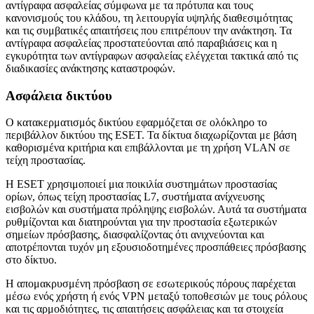
αντίγραφα ασφαλείας σύμφωνα με τα πρότυπα και τους
κανονισμούς του κλάδου, τη λειτουργία υψηλής διαθεσιμότητας
και τις συμβατικές απαιτήσεις που επιτρέπουν την ανάκτηση. Τα
αντίγραφα ασφαλείας προστατεύονται από παραβιάσεις και η
εγκυρότητα των αντίγραφων ασφαλείας ελέγχεται τακτικά από τις
διαδικασίες ανάκτησης καταστροφών.
Ασφάλεια δικτύου
Ο κατακερματισμός δικτύου εφαρμόζεται σε ολόκληρο το
περιβάλλον δικτύου της ESET. Τα δίκτυα διαχωρίζονται με βάση
καθορισμένα κριτήρια και επιβάλλονται με τη χρήση VLAN σε
τείχη προστασίας.
Η ESET χρησιμοποιεί μια ποικιλία συστημάτων προστασίας
ορίων, όπως τείχη προστασίας L7, συστήματα ανίχνευσης
εισβολών και συστήματα πρόληψης εισβολών. Αυτά τα συστήματα
ρυθμίζονται και διατηρούνται για την προστασία εξωτερικών
σημείων πρόσβασης, διασφαλίζοντας ότι ανιχνεύονται και
αποτρέπονται τυχόν μη εξουσιοδοτημένες προσπάθειες πρόσβασης
στο δίκτυο.
Η απομακρυσμένη πρόσβαση σε εσωτερικούς πόρους παρέχεται
μέσω ενός χρήστη ή ενός VPN μεταξύ τοποθεσιών με τους ρόλους
και τις αρμοδιότητες, τις απαιτήσεις ασφάλειας και τα στοιχεία