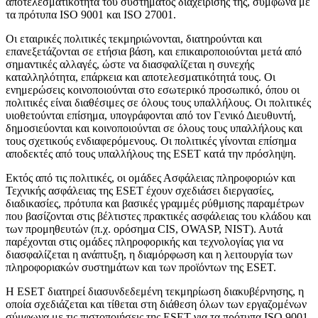
αποτελεσματικότητα του συστήματος διαχείρισης της, σύμφωνα με
τα πρότυπα ISO 9001 και ISO 27001.
Οι εταιρικές πολιτικές τεκμηριώνονται, διατηρούνται και
επανεξετάζονται σε ετήσια βάση, και επικαιροποιούνται μετά από
σημαντικές αλλαγές, ώστε να διασφαλίζεται η συνεχής
καταλληλότητα, επάρκεια και αποτελεσματικότητά τους. Οι
ενημερώσεις κοινοποιούνται στο εσωτερικό προσωπικό, όπου οι
πολιτικές είναι διαθέσιμες σε όλους τους υπαλλήλους. Οι πολιτικές
υιοθετούνται επίσημα, υπογράφονται από τον Γενικό Διευθυντή,
δημοσιεύονται και κοινοποιούνται σε όλους τους υπαλλήλους και
τους σχετικούς ενδιαφερόμενους. Οι πολιτικές γίνονται επίσημα
αποδεκτές από τους υπαλλήλους της ESET κατά την πρόσληψη.
Εκτός από τις πολιτικές, οι ομάδες Ασφάλειας πληροφοριών και
Τεχνικής ασφάλειας της ESET έχουν σχεδιάσει διεργασίες,
διαδικασίες, πρότυπα και βασικές γραμμές ρύθμισης παραμέτρων
που βασίζονται στις βέλτιστες πρακτικές ασφάλειας του κλάδου και
των προμηθευτών (π.χ. ορόσημα CIS, OWASP, NIST). Αυτά
παρέχονται στις ομάδες πληροφορικής και τεχνολογίας για να
διασφαλίζεται η ανάπτυξη, η διαμόρφωση και η λειτουργία των
πληροφοριακών συστημάτων και των προϊόντων της ESET.
Η ESET διατηρεί διασυνδεδεμένη τεκμηρίωση διακυβέρνησης, η
οποία σχεδιάζεται και τίθεται στη διάθεση όλων των εργαζομένων
σύμφωνα με τις πιστοποιήσεις της ESET για τα πρότυπα ISO 9001