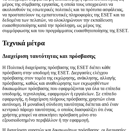
μέρος της σύμβασης εργασίας, η οποία τους υποχρεώνει να
ακολουθούν τις εσωτερικές πολιτικές και τα πρότυπα ασφάλειας,
να προστατεύουν τις εμπιστευτικές πληροφορίες της ESET και τα
δεδομένα των πελατών, να ολοκληρώνουν την εκπαίδευση
ευαισθητοποίησης κατά την πρόσληψη, ως μέρος της
συμμόρφωσης και του προγράμματος ευαισθητοποίησης της ESET.
Τεχνικά μέτρα
Διαχείριση ταυτότητας και πρόσβασης
Η
Πολιτική διαχείρισης πρόσβασης της ESET
διέπει κάθε
πρόσβαση στην υποδομή της ESET. Διεργασίες ελέγχου
πρόσβασης στον τομέα της εκχώρησης, ανάκλησης, αλλαγής
πρόσβασης, καθώς και αναθεώρησης των εκχωρηθέντων
δικαιωμάτων πρόσβασης που εφαρμόζονται για όλα τα επίπεδα
υποδομής, τεχνολογίας, εφαρμογών ή εργαλείων. Σε επίπεδο
εφαρμογής, η διαχείριση πλήρους πρόσβασης χρηστών είναι
αυτόνομη. Η μοναδική σύνδεση ταυτότητας διέπεται από έναν
κεντρικό πάροχο ταυτότητας, ο οποίος διασφαλίζει ότι ένας
χρήστης μπορεί να αποκτήσει πρόσβαση μόνο στο
εξουσιοδοτημένο περιβάλλον ή την εφαρμογή.
Η διαχείριση χρηστών και δικαιωμάτων πρόσβασης, οι διεργασίες