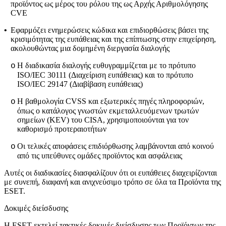
προϊόντος ως μέρος του ρόλου της ως Αρχής Αριθμολόγησης
CVE
•
Εφαρμόζει ενημερώσεις κώδικα και επιδιορθώσεις βάσει της
κρισιμότητας της ευπάθειας και της επίπτωσης στην επιχείρηση,
ακολουθώντας μια δομημένη διεργασία διαλογής
Η διαδικασία διαλογής ευθυγραμμίζεται με το πρότυπο
o
ISO/IEC 30111 (Διαχείριση ευπάθειας) και το πρότυπο
ISO/IEC 29147 (Διαβίβαση ευπάθειας)
Η βαθμολογία CVSS και εξωτερικές πηγές πληροφοριών,
o
όπως ο κατάλογος γνωστών εκμεταλλευόμενων τρωτών
σημείων (KEV) του CISA, χρησιμοποιούνται για τον
καθορισμό προτεραιοτήτων
Οι τελικές αποφάσεις επιδιόρθωσης λαμβάνονται από κοινού
o
από τις υπεύθυνες ομάδες προϊόντος και ασφάλειας
Αυτές οι διαδικασίες διασφαλίζουν ότι οι ευπάθειες διαχειρίζονται
με συνεπή, διαφανή και ανιχνεύσιμο τρόπο σε όλα τα Προϊόντα της
ESET.
Δοκιμές διείσδυσης
Η ESET εκτελεί τακτικές δοκιμές διείσδυσης των Προϊόντων της