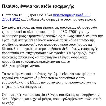
Πλαίσιο, έννοια και πεδίο εφαρμογής
Η εταιρεία ESET, spol s r.o. είναι
πιστοποιημένη κατά ISO
27001:2022
και διαθέτει ολοκληρωμένο σύστημα διαχείρισης.
Συνεπώς, η έννοια της διαχείρισης της ασφάλειας πληροφοριών
χρησιμοποιεί το πλαίσιο του προτύπου ISO 27001 για την
υλοποίηση μιας στρατηγικής ασφάλειας άμυνας επιπέδων κατά την
εφαρμογή στοιχείων ελέγχου ασφάλειας σε κάθε επίπεδο της
στοίβας αρχιτεκτονικής του πληροφοριακού συστήματος π.χ.
δίκτυο, λειτουργικά συστήματα, βάσεις δεδομένων, εφαρμογές,
προσωπικό και επιχειρησιακές διεργασίες. Οι εφαρμοζόμενες
πρακτικές ασφάλειας και τα στοιχεία ελέγχου ασφάλειας
προορίζεται να αλληλοεπικαλύπτονται και να
αλληλοσυμπληρώνονται.
Το αντικείμενο του παρόντος εγγράφου είναι να συνοψίσει τα
τεχνικά και οργανωτικά μέτρα που υλοποιούνται για το
χαρτοφυλάκιο της ESET, την οργάνωση, το προσωπικό και τις
επιχειρησιακές διεργασίες.
Οι πρακτικές και τα στοιχεία ελέγχου ασφάλειας περιλαμβάνουν
διακυβέρνηση και τεχνικά μέτρα, που περιλαμβάνουν, ενδεικτικά,
τα εξής: