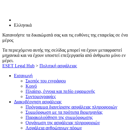
Ελληνικά
Κατανοήστε τα δικαιώματά σας και τις ευθύνες της εταιρείας σε ένα
μέρος
Τα περιεχόμενα αυτής της σελίδας μπορεί να έχουν μεταφραστεί
μηχανικά και να έχουν υποστεί επεξεργασία από άνθρωπο μόνο εν
μέρει.
ESET Legal Hub
>
Πολιτική ασφάλειας
Εισαγωγή
Σκοπός του εγγράφου
Κοινό
Πλαίσιο, έννοια και πεδίο εφαρμογής
Συντομογραφίες
Διακυβέρνηση ασφάλειας
Πρόγραμμα διαχείρισης ασφάλειας πληροφοριών
Συμμόρφωση με τα πρότυπα βιομηχανίας
Παρακολούθηση της συμμόρφωσης
Οργάνωση της ασφάλειας πληροφοριών
Ασφάλεια ανθρώπινων πόρων