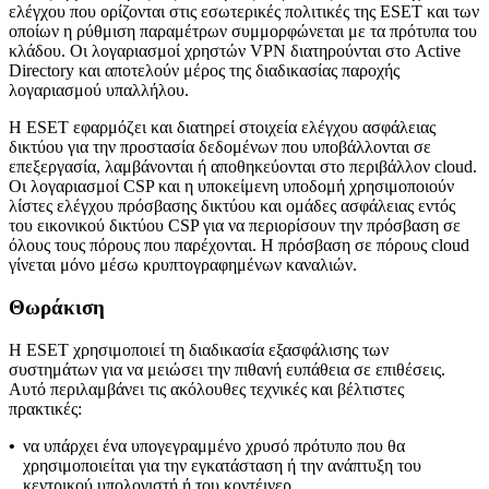
ελέγχου που ορίζονται στις εσωτερικές πολιτικές της ESET και των
οποίων η ρύθμιση παραμέτρων συμμορφώνεται με τα πρότυπα του
κλάδου. Οι λογαριασμοί χρηστών VPN διατηρούνται στο Active
Directory και αποτελούν μέρος της διαδικασίας παροχής
λογαριασμού υπαλλήλου.
Η ESET εφαρμόζει και διατηρεί στοιχεία ελέγχου ασφάλειας
δικτύου για την προστασία δεδομένων που υποβάλλονται σε
επεξεργασία, λαμβάνονται ή αποθηκεύονται στο περιβάλλον cloud.
Οι λογαριασμοί CSP και η υποκείμενη υποδομή χρησιμοποιούν
λίστες ελέγχου πρόσβασης δικτύου και ομάδες ασφάλειας εντός
του εικονικού δικτύου CSP για να περιορίσουν την πρόσβαση σε
όλους τους πόρους που παρέχονται. Η πρόσβαση σε πόρους cloud
γίνεται μόνο μέσω κρυπτογραφημένων καναλιών.
Θωράκιση
Η ESET χρησιμοποιεί τη διαδικασία εξασφάλισης των
συστημάτων για να μειώσει την πιθανή ευπάθεια σε επιθέσεις.
Αυτό περιλαμβάνει τις ακόλουθες τεχνικές και βέλτιστες
πρακτικές:
•
να υπάρχει ένα υπογεγραμμένο χρυσό πρότυπο που θα
χρησιμοποιείται για την εγκατάσταση ή την ανάπτυξη του
κεντρικού υπολογιστή ή του κοντέινερ