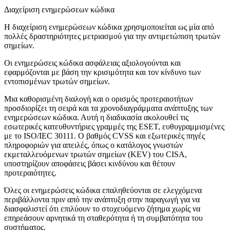
Διαχείριση ενημερώσεων κώδικα
Η διαχείριση ενημερώσεων κώδικα χρησιμοποιείται ως μία από
πολλές δραστηριότητες μετριασμού για την αντιμετώπιση τρωτών
σημείων.
Οι ενημερώσεις κώδικα ασφάλειας αξιολογούνται και
εφαρμόζονται με βάση την κρισιμότητα και τον κίνδυνο των
εντοπισμένων τρωτών σημείων.
Μια καθορισμένη διαλογή και ο ορισμός προτεραιοτήτων
προσδιορίζει τη σειρά και τα χρονοδιαγράμματα ανάπτυξης των
ενημερώσεων κώδικα. Αυτή η διαδικασία ακολουθεί τις
εσωτερικές κατευθυντήριες γραμμές της ESET, ευθυγραμμισμένες
με το ISO/IEC 30111. Ο βαθμός CVSS και εξωτερικές πηγές
πληροφοριών για απειλές, όπως ο κατάλογος γνωστών
εκμεταλλευόμενων τρωτών σημείων (KEV) του CISA,
υποστηρίζουν αποφάσεις βάσει κινδύνου και θέτουν
προτεραιότητες.
Όλες οι ενημερώσεις κώδικα επαληθεύονται σε ελεγχόμενα
περιβάλλοντα πριν από την ανάπτυξη στην παραγωγή για να
διασφαλιστεί ότι επιλύουν το στοχευόμενο ζήτημα χωρίς να
επηρεάσουν αρνητικά τη σταθερότητα ή τη συμβατότητα του
συστήματος.