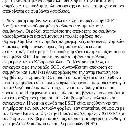
έχει τη δυνατότητα να παρακολουθεί διαρκώς την κατάσταση
ασφάλειας της υποδομής πληροφορικής και των εφαρμογών και να
αποκρίνεται σε συμβάντα ασφάλειας.
Η διαχείριση συμβάντων ασφάλειας πληροφοριών στην ESET
βασίζεται στην καθορισμένη
Διαδικασία αντιμετώπισης
συμβάντων
. Οι ρόλοι στο πλαίσιο της απόκρισης σε συμβάντα
καθορίζονται και κατανέμονται σε πολλές ομάδες, που
συμπεριλαμβάνουν τις ομάδες πληροφορικής, ασφάλειας, νομικών
θεμάτων, ανθρώπινων πόρων, δημοσίων σχέσεων και
εκτελεστικής διοίκησης. Τα τυπικά συμβάντα αντιμετωπίζονται από
την ομάδα SOC. Για πιο σημαντικά συμβάντα ασφάλειας,
ενημερώνεται το Κέντρο εντολών. Το Κέντρο εντολών, σε
συνεργασία με την ομάδα SOC, συντονίζει την απόκριση σε
συμβάντα και εμπλέκει άλλες ομάδες για την αντιμετώπιση του
συμβάντος. Η ομάδα SOC, η οποία υποστηρίζεται από υπεύθυνα
μέλη της ομάδας εσωτερικής ασφάλειας, είναι επίσης υπεύθυνη για
τη συλλογή αποδεικτικών στοιχείων και των διδαγμάτων που
προέκυψαν. Η εμφάνιση και η επίλυση συμβάντων κοινοποιούνται
στα επηρεαζόμενα μέρη, συμπεριλαμβανομένων πελατών και
συνεργατών. Η νομική ομάδα της ESET είναι υπεύθυνη για την
ενημέρωση των ρυθμιστικών φορέων, εάν απαιτείται, σύμφωνα με
τον Γενικό Κανονισμό για την Προστασία Δεδομένων (GDPR) και
τον Νόμο περί Κυβερνοασφάλειας, ο οποίος μεταφέρει την Οδηγία
για την Ασφάλεια δικτύων και πληροφοριών (NIS2).