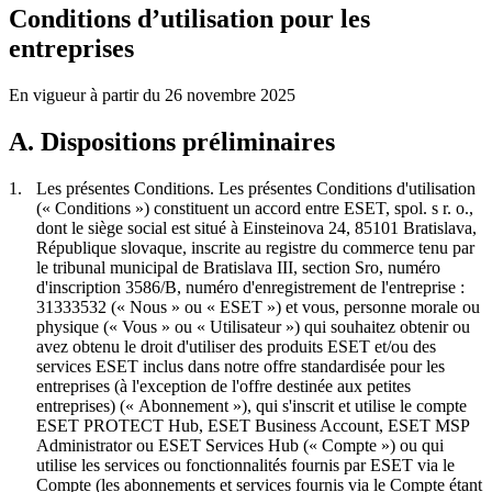
Conditions d’utilisation pour les
entreprises
En vigueur à partir du 26 novembre 2025
A. Dispositions préliminaires
1.
Les présentes Conditions.
Les présentes Conditions d'utilisation
(«
Conditions
») constituent un accord entre ESET, spol. s r. o.,
dont le siège social est situé à Einsteinova 24, 85101 Bratislava,
République slovaque, inscrite au registre du commerce tenu par
le tribunal municipal de Bratislava III, section Sro, numéro
d'inscription 3586/B, numéro d'enregistrement de l'entreprise :
31333532 («
Nous
» ou «
ESET
») et vous, personne morale ou
physique («
Vous
» ou «
Utilisateur
») qui souhaitez obtenir ou
avez obtenu le droit d'utiliser des produits ESET et/ou des
services ESET inclus dans notre offre standardisée pour les
entreprises (à l'exception de l'offre destinée aux petites
entreprises) («
Abonnement
»), qui s'inscrit et utilise le compte
ESET PROTECT Hub, ESET Business Account, ESET MSP
Administrator ou ESET Services Hub («
Compte
») ou qui
utilise les services ou fonctionnalités fournis par ESET via le
Compte (les abonnements et services fournis via le Compte étant