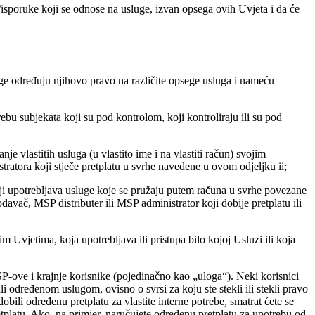
e/isporuke koji se odnose na usluge, izvan opsega ovih Uvjeta i da će
loge određuju njihovo pravo na različite opsege usluga i nameću
trebu subjekata koji su pod kontrolom, koji kontroliraju ili su pod
vlastitih usluga (u vlastito ime i na vlastiti račun) svojim
ratora koji stječe pretplatu u svrhe navedene u ovom odjeljku ii;
i upotrebljava usluge koje se pružaju putem računa u svrhe povezane
davač, MSP distributer ili MSP administrator koji dobije pretplatu ili
Uvjetima, koja upotrebljava ili pristupa bilo kojoj Usluzi ili koja
P-ove i krajnje korisnike (pojedinačno kao „
uloga
“). Neki korisnici
 određenom uslugom, ovisno o svrsi za koju ste stekli ili stekli pravo
dobili određenu pretplatu za vlastite interne potrebe, smatrat ćete se
tplatu. Ako, na primjer, naručujete određenu pretplatu za upotrebu od