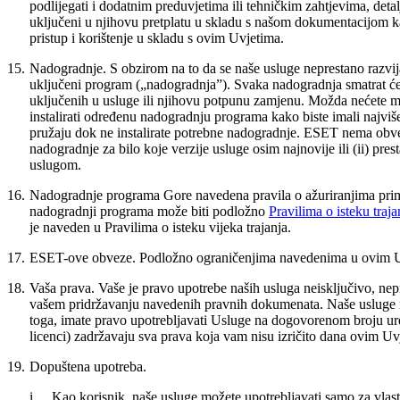
podlijegati i dodatnim preduvjetima ili tehničkim zahtjevima, det
uključeni u njihovu pretplatu u skladu s našom dokumentacijom ka
pristup i korištenje u skladu s ovim Uvjetima.
15.
Nadogradnje.
S obzirom na to da se naše usluge neprestano razvija
uključeni program („nadogradnja”). Svaka nadogradnja smatrat će 
uključenih u usluge ili njihovu potpunu zamjenu. Možda nećete mo
instalirati određenu nadogradnju programa kako biste imali najviše
pružaju dok ne instalirate potrebne nadogradnje. ESET nema obvezu
nadogradnje za bilo koje verzije usluge osim najnovije ili (ii) pre
uslugom.
16.
Nadogradnje programa
Gore navedena pravila o ažuriranjima primj
nadogradnji programa može biti podložno
Pravilima o isteku traja
je naveden u Pravilima o isteku vijeka trajanja.
17.
ESET-ove obveze.
Podložno ograničenjima navedenima u ovim Uvj
18.
Vaša prava.
Vaše je pravo upotrebe naših usluga neisključivo, ne
vašem pridržavanju navedenih pravnih dokumenata. Naše usluge m
toga, imate pravo upotrebljavati Usluge na dogovorenom broju uređa
licenci) zadržavaju sva prava koja vam nisu izričito dana ovim Uv
19.
Dopuštena upotreba.
i.
Kao korisnik, naše usluge možete upotrebljavati samo za vlas