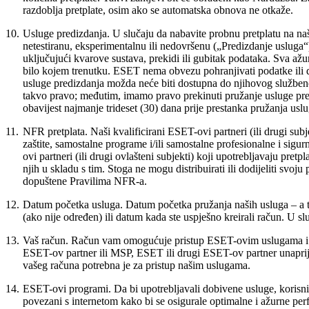
razdoblja pretplate, osim ako se automatska obnova ne otkaže.
10.
Usluge predizdanja.
U slučaju da nabavite probnu pretplatu na na
netestiranu, eksperimentalnu ili nedovršenu („
Predizdanje usluga
“
uključujući kvarove sustava, prekidi ili gubitak podataka. Sva až
bilo kojem trenutku. ESET nema obvezu pohranjivati podatke ili d
usluge predizdanja možda neće biti dostupna do njihovog službeno
takvo pravo; međutim, imamo pravo prekinuti pružanje usluge pred
obavijest najmanje trideset (30) dana prije prestanka pružanja uslu
11.
NFR pretplata.
Naši kvalificirani ESET-ovi partneri (ili drugi sub
zaštite, samostalne programe i/ili samostalne profesionalne i si
ovi partneri (ili drugi ovlašteni subjekti) koji upotrebljavaju pr
njih u skladu s tim. Stoga ne mogu distribuirati ili dodijeliti sv
dopuštene Pravilima NFR-a.
12.
Datum početka usluga.
Datum početka pružanja naših usluga – a t
(ako nije određen) ili datum kada ste uspješno kreirali račun. U 
13.
Vaš račun.
Račun vam omogućuje pristup ESET-ovim uslugama i njih
ESET-ov partner ili MSP, ESET ili drugi ESET-ov partner unaprijed
vašeg računa potrebna je za pristup našim uslugama.
14.
ESET-ovi programi.
Da bi upotrebljavali dobivene usluge, korisni
povezani s internetom kako bi se osigurale optimalne i ažurne per