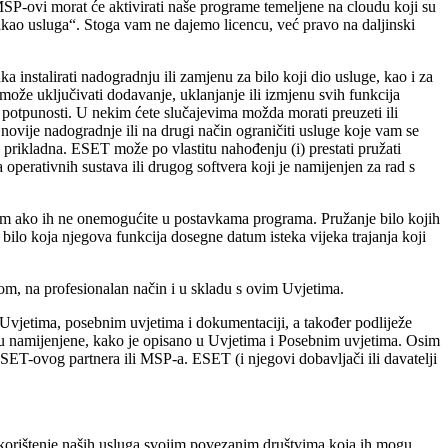
 MSP-ovi morat će aktivirati naše programe temeljene na cloudu koji su
„kao usluga“. Stoga vam ne dajemo licencu, već pravo na daljinski
 instalirati nadogradnju ili zamjenu za bilo koji dio usluge, kao i za
ože uključivati dodavanje, uklanjanje ili izmjenu svih funkcija
potpunosti. U nekim ćete slučajevima možda morati preuzeti ili
novije nadogradnje ili na drugi način ograničiti usluge koje vam se
prikladna. ESET može po vlastitu nahođenju (i) prestati pružati
 operativnih sustava ili drugog softvera koji je namijenjen za rad s
osim ako ih ne onemogućite u postavkama programa. Pružanje bilo kojih
bilo koja njegova funkcija dosegne datum isteka vijeka trajanja koji
, na profesionalan način i u skladu s ovim Uvjetima.
Uvjetima, posebnim uvjetima i dokumentaciji, a također podliježe
u namijenjene, kako je opisano u Uvjetima i Posebnim uvjetima. Osim
ESET-ovog partnera ili MSP-a. ESET (i njegovi dobavljači ili davatelji
i korištenje naših usluga svojim povezanim društvima koja ih mogu