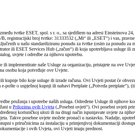
između tvrtke ESET, spol. s r. o., sa sjedištem na adresi Einsteinova 2
/B, registracijski broj tvrtke: 31333532 („
Mi
“ ili „
ESET
“) i vas, pravne
jučenih u našu standardiziranu ponudu za tvrtke (osim za ponudu za ma
tor ili ESET Services Hub („
račun
“) ili koja upotrebljava usluge il
talog, uvjete i odredbe za njihovu upotrebu.
te ili implementirate naše Usluge za organizaciju, pristajete na ove Uvje
ne na osobu koja potvrđuje ove Uvjete.
 ili kupnje bilo koje usluge ili izrade računa. Ovi Uvjeti postat će obve
-pošte o uspješnoj kupnji ili nabavi Pretplate („
Potvrda pretplate
“), (
.
redbe pružanja i upotrebe naših usluga. Određene Usluge ili njihove k
ržani u
Prilozima ovih Uvjeta
(„
Posebni uvjeti
“). Ovi posebni uvjeti prim
dređenoj korisničkoj ulozi ili na drugi način ispunjavate uvjete za njih
vjeta. Takve posebne uvjete možete pronaći u nastavku. Nadalje, upotre
ostupni s priručnicima za instalaciju u primjenjivoj dokumentaciji dost
okumentacije i ovih Uvjeta, ovi Uvjeti imaju prednost.