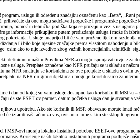
š program, uslugu ili određenu značajku označenu kao „Beta“, „Rani pri
), prihvaćate da one mogu sadržavati pogreške i programske pogreške ko
uriranja, pomoć ili tehnička podrška koja se pružaju u vezi s uslugama 
ruge informacije prikupljene putem predizdanja usluga i može ih izbris
g pokretanja. Usluge unaprijed bit će vam pružene tijekom razdoblja n
izdanja ili bilo koje njezine značajke prema vlastitom nahođenju u bil
ge, osim ako to nije izvedivo zbog važnih komercijalnih, tehničkih, sigu
jekti definirani u našim Pravilima NFR-a) mogu ispunjavati uvjete za dob
gurnosne usluge. Pretplate označene kao NFR pružaju se u skladu s naš
etplatu na NFR smatraju se korisnicima za ove pretplate u skladu s ovim u
oju pretplatu na NFR drugim subjektima i mogu je koristiti samo za inter
ime i dan od kojeg su vam usluge dostupne kao korisniku ili MSP-u – da
slučaju da ste ESET-ov partner, datum početka usluga dan je stvaranja v
ovu upotrebu. Ako ste korisnik ili MSP, obavezno morate imati račun; 
 će izraditi vaš račun za vas, ovisno o tome s kim ste sklopili ugovor 
ci i MSP-ovi moraju lokalno instalirati potrebne ESET-ove programe na 
formanse. Korištenje naših lokalno instaliranih programa podliježe naš