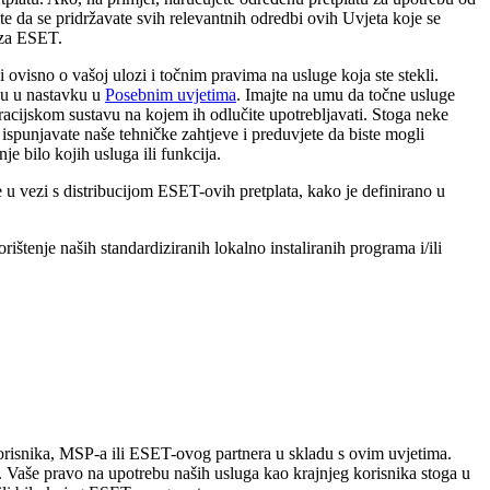
e da se pridržavate svih relevantnih odredbi ovih Uvjeta koje se
 za ESET.
ovisno o vašoj ulozi i točnim pravima na usluge koja ste stekli.
gu u nastavku u
Posebnim uvjetima
. Imajte na umu da točne usluge
operacijskom sustavu na kojem ih odlučite upotrebljavati. Stoga neke
ispunjavate naše tehničke zahtjeve i preduvjete da biste mogli
e bilo kojih usluga ili funkcija.
vezi s distribucijom ESET-ovih pretplata, kako je definirano u
štenje naših standardiziranih lokalno instaliranih programa i/ili
d korisnika, MSP-a ili ESET-ovog partnera u skladu s ovim uvjetima.
Vaše pravo na upotrebu naših usluga kao krajnjeg korisnika stoga u