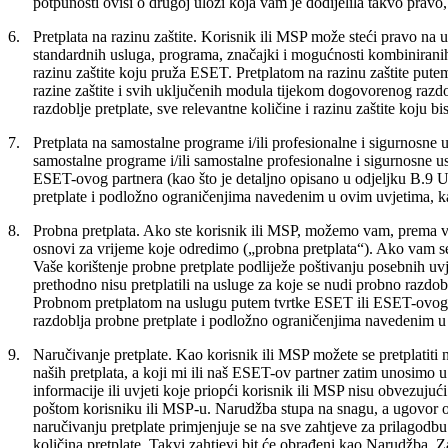
potpunosti ovisi o drugoj ulozi koja vam je dodijelila takvo prav
6.
Pretplata na razinu zaštite.
Korisnik ili MSP može steći pravo na u
standardnih usluga, programa, značajki i mogućnosti kombiniranih
razinu zaštite koju pruža ESET. Pretplatom na razinu zaštite put
razine zaštite i svih uključenih modula tijekom dogovorenog razdo
razdoblje pretplate, sve relevantne količine i razinu zaštite koju bist
7.
Pretplata na samostalne programe i/ili profesionalne i sigurnosne 
samostalne programe i/ili samostalne profesionalne i sigurnosne u
ESET-ovog partnera (kao što je detaljno opisano u odjeljku B.9 Uv
pretplate i podložno ograničenjima navedenim u ovim uvjetima, kao
8.
Probna pretplata.
Ako ste korisnik ili MSP, možemo vam, prema vlas
osnovi za vrijeme koje odredimo („
probna pretplata
“). Ako vam se
Vaše korištenje probne pretplate podliježe poštivanju posebnih uv
prethodno nisu pretplatili na usluge za koje se nudi probno razdo
Probnom pretplatom na uslugu putem tvrtke ESET ili ESET-ovog p
razdoblja probne pretplate i podložno ograničenjima navedenim u o
9.
Naručivanje pretplate.
Kao korisnik ili MSP možete se pretplatiti 
naših pretplata, a koji mi ili naš ESET-ov partner zatim unosimo
informacije ili uvjeti koje priopći korisnik ili MSP nisu obvezuj
poštom korisniku ili MSP-u. Narudžba stupa na snagu, a ugovor o p
naručivanju pretplate primjenjuje se na sve zahtjeve za prilagodb
količina pretplate. Takvi zahtjevi bit će obrađeni kao Narudžba. 