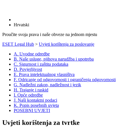
Hrvatski
Proučite svoja prava i naše obveze na jednom mjestu
ESET Legal Hub
>
Uvjeti korištenja za poslovanje
A. Uvodne odredbe
B. Naše usluge, njihova narudžba i upotreba
C. Sigurnost i zaštita podataka
D. Povjerljivost
E. Prava intelektualnog vlasništva
F. Odricanje od odgovornosti i ograničenja odgovornosti
G. Nadležni zakon, nadležnost i jezik
H. Trajanje i raskid
I. Opće odredbe
J. Naši kontaktni podaci
K. Popis posebnih uvjeta
POSEBNI UVJETI
Uvjeti korištenja za tvrtke