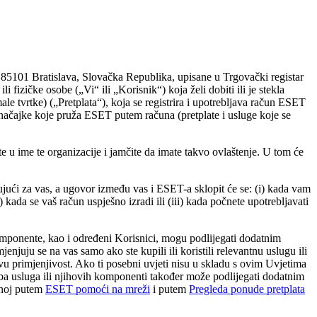
4, 85101 Bratislava, Slovačka Republika, upisane u Trgovački registar
 ili fizičke osobe („
Vi
“ ili „
Korisnik
“) koja želi dobiti ili je stekla
le tvrtke) („
Pretplata
“), koja se registrira i upotrebljava račun ESET
i značajke koje pruža ESET putem računa (pretplate i usluge koje se
te u ime te organizacije i jamčite da imate takvo ovlaštenje. U tom će
zujući za vas, a ugovor između vas i ESET-a sklopit će se: (i) kada vam
ii) kada se vaš račun uspješno izradi ili (iii) kada počnete upotrebljavati
omponente, kao i određeni Korisnici, mogu podlijegati dodatnim
jenjuju se na vas samo ako ste kupili ili koristili relevantnu uslugu ili
ovu primjenjivost. Ako ti posebni uvjeti nisu u skladu s ovim Uvjetima
ba usluga ili njihovih komponenti također može podlijegati dodatnim
upnoj putem
ESET pomoći na mreži
i putem
Pregleda ponude pretplata