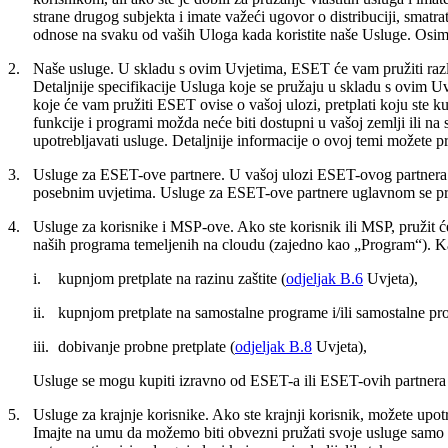
strane drugog subjekta i imate važeći ugovor o distribuciji, smat
odnose na svaku od vaših Uloga kada koristite naše Usluge. Osim 
2.
Naše usluge.
U skladu s ovim Uvjetima, ESET će vam pružiti različ
Detaljnije specifikacije Usluga koje se pružaju u skladu s ovim 
koje će vam pružiti ESET ovise o vašoj ulozi, pretplati koju ste kup
funkcije i programi možda neće biti dostupni u vašoj zemlji ili na
upotrebljavati usluge. Detaljnije informacije o ovoj temi možete 
3.
Usluge za ESET-ove partnere.
U vašoj ulozi ESET-ovog partnera 
posebnim uvjetima. Usluge za ESET-ove partnere uglavnom se pr
4.
Usluge za korisnike i MSP-ove.
Ako ste korisnik ili MSP, pružit ć
naših programa temeljenih na cloudu (zajedno kao „
Program
“). K
i.
kupnjom pretplate na razinu zaštite (
odjeljak B.6
Uvjeta),
ii.
kupnjom pretplate na samostalne programe i/ili samostalne pro
iii.
dobivanje probne pretplate (
odjeljak B.8
Uvjeta),
Usluge se mogu kupiti izravno od ESET-a ili ESET-ovih partnera 
5.
Usluge za krajnje korisnike.
Ako ste krajnji korisnik, možete upotr
Imajte na umu da možemo biti obvezni pružati svoje usluge samo 