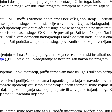
aljnim i dostupnim u primjenjivoj dokumentaciji. Osim toga, korisnici i
ko bi ih mogli koristiti. Naši programi temeljeni na cloudu pružaju se 
ju, ESET može s vremena na vrijeme i bez vašeg dopuštenja ili pristanka
se dijelom usluge nakon instalacije u svrhu ovih Uvjeta. Nadogradnja m
ći upotrebljavati obuhvaćene usluge dok se nadogradnja ne instalira u 
 koristi od naše usluge. ESET može prestati pružati tehničku podršku i 
 pružiti vam određenu nadogradnju i može odlučiti kada je i je li ona 
stati pružati podršku za upotrebu usluga povezanih s bilo kojim verzijama
enjuju se i na ažuriranja programa, koja će se automatski instalirati 
nja
(„EOL pravila“). Nadogradnje se neće pružati nakon što program ili 
etima i dokumentaciji, pružit ćemo vam naše usluge s dužnom pažnjom
prenosivo i podliježe odredbama i ograničenjima koja se navode u ovim 
ožete upotrebljavati samo na uobičajen način i samo u svrhe kojima s
ja i tijekom trajanja razdoblja pretplate ili za vrijeme trajanja uloge 
jetima ili Posebnim uvjetima.
tite interne svrhe povezane sa sigurnošću informacija. Možete dopustit