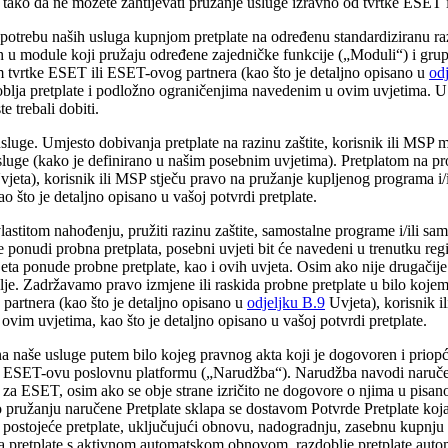
o, tako da ne možete zahtijevati pružanje usluge izravno od tvrtke ESET
potrebu naših usluga kupnjom pretplate na određenu standardiziranu raz
 u module koji pružaju određene zajedničke funkcije („
Moduli
“) i gru
em tvrtke ESET ili ESET-ovog partnera (kao što je detaljno opisano u
od
blja pretplate i podložno ograničenjima navedenim u ovim uvjetima. U pot
e trebali dobiti.
usluge.
Umjesto dobivanja pretplate na razinu zaštite, korisnik ili MSP 
sluge (kako je definirano u našim posebnim uvjetima). Pretplatom na pr
jeta), korisnik ili MSP stječu pravo na pružanje kupljenog programa i/
 što je detaljno opisano u vašoj potvrdi pretplate.
titom nahođenju, pružiti razinu zaštite, samostalne programe i/ili sam
 ponudi probna pretplata, posebni uvjeti bit će navedeni u trenutku regis
jeta ponude probne pretplate, kao i ovih uvjeta. Osim ako nije drugači
blje. Zadržavamo pravo izmjene ili raskida probne pretplate u bilo koje
artnera (kao što je detaljno opisano u
odjeljku B.9
Uvjeta), korisnik 
vim uvjetima, kao što je detaljno opisano u vašoj potvrdi pretplate.
na naše usluge putem bilo kojeg pravnog akta koji je dogovoren i priop
 u ESET-ovu poslovnu platformu („
Narudžba
“). Narudžba navodi naručen
ući za ESET, osim ako se obje strane izričito ne dogovore o njima u pis
ružanju naručene Pretplate sklapa se dostavom Potvrde Pretplate koja s
u postojeće pretplate, uključujući obnovu, nadogradnju, zasebnu kupnju d
Za pretplate s aktivnom automatskom obnovom, razdoblje pretplate autom