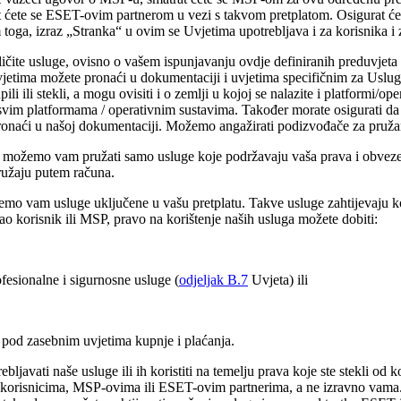
rat ćete se ESET-ovim partnerom u vezi s takvom pretplatom. Osigurat ćet
toga, izraz „
Stranka
“ u ovim se Uvjetima upotrebljava i za korisnika i
ite usluge, ovisno o vašem ispunjavanju ovdje definiranih preduvjeta i 
Uvjetima možete pronaći u dokumentaciji i uvjetima specifičnim za Uslu
ili ili stekli, a mogu ovisiti i o zemlji u kojoj se nalazite i platformi/
 svim platformama / operativnim sustavima. Također morate osigurati da 
pronaći u našoj dokumentaciji. Možemo angažirati podizvođače za pružanj
možemo vam pružati samo usluge koje podržavaju vaša prava i obveze u 
užaju putem računa.
emo vam usluge uključene u vašu pretplatu. Takve usluge zahtijevaju kori
ao korisnik ili MSP, pravo na korištenje naših usluga možete dobiti:
fesionalne i sigurnosne usluge (
odjeljak B.7
Uvjeta) ili
pod zasebnim uvjetima kupnje i plaćanja.
ebljavati naše usluge ili ih koristiti na temelju prava koje ste stekli o
korisnicima, MSP-ovima ili ESET-ovim partnerima, a ne izravno vama. 