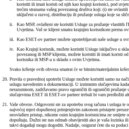
koristiti ili imati koristi od njih kao krajnji korisnici, pod
trećim stranama vašeg povezanog društva koji: (i) ste ovlastili
uključeni u razvoj, distribuciju ili pružanje usluga koje su s
ii.
Kao MSP, ovlašteni ste koristiti Usluge za pružanje vlastit
Uvjetima. Vaš se klijent smatra krajnjim korisnikom prema o
iii.
Kao ESET-ov partner možete upotrebljavati naše usluge u svr
iv.
Kao Krajnji korisnik, možete koristiti Usluge isključivo u sk
povezanog ili MSP klijenta, možete koristiti ili imati koristi 
korisnika ili MSP-a u skladu s ovim Uvjetima.
Svako kršenje ovih obveza smatrat će se bitnim/materijalnim krše
20.
Pravila o pravednoj upotrebi
Usluge možete koristiti samo na način
uslugu navedenim u dokumentaciji. U iznimnim slučajevima kada je
nerazumnom, zadržavamo pravo ograničiti ili ograničiti pružanje 
slučajevima ESET ili ESET-ov partner trebali bi vam predložiti al
21.
Vaše obveze.
Odgovorni ste za upotrebu svog računa i usluga te osig
najvećoj mjeri dopuštenoj primjenjivim zakonom pristajete preuzet
neovlašten pristup, nikome osim krajnjim korisnicima ne smijete otkr
dopuštaju. Dužni ste nas odmah obavijestiti ako je vaša lozinka ili 
takvi događaji mogu dogoditi. Nadalje, osigurat ćete da su podaci