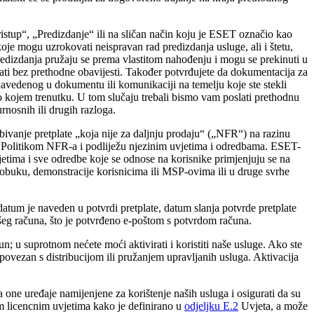
stup“, „Predizdanje“ ili na sličan način koju je ESET označio kao
je mogu uzrokovati neispravan rad predizdanja usluge, ali i štetu,
predizdanja pružaju se prema vlastitom nahođenju i mogu se prekinuti u
ati bez prethodne obavijesti. Također potvrđujete da dokumentacija za
avedenog u dokumentu ili komunikaciji na temelju koje ste stekli
o kojem trenutku. U tom slučaju trebali bismo vam poslati prethodnu
rnosnih ili drugih razloga.
ivanje pretplate „koja nije za daljnju prodaju“ („
NFR
“) na razinu
om Politikom NFR-a i podliježu njezinim uvjetima i odredbama. ESET-
vjetima i sve odredbe koje se odnose na korisnike primjenjuju se na
nu obuku, demonstracije korisnicima ili MSP-ovima ili u druge svrhe
tum je naveden u potvrdi pretplate, datum slanja potvrde pretplate
ašeg računa, što je potvrđeno e-poštom s potvrdom računa.
u suprotnom nećete moći aktivirati i koristiti naše usluge. Ako ste
povezan s distribucijom ili pružanjem upravljanih usluga. Aktivacija
one uređaje namijenjene za korištenje naših usluga i osigurati da su
im licencnim uvjetima kako je definirano u
odjeljku E.2
Uvjeta, a može