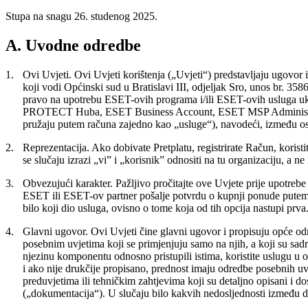
Stupa na snagu 26. studenog 2025.
A. Uvodne odredbe
1.
Ovi Uvjeti.
Ovi Uvjeti korištenja („
Uvjeti
“) predstavljaju ugovor 
koji vodi Općinski sud u Bratislavi III, odjeljak Sro, unos br. 3586
pravo na upotrebu ESET-ovih programa i/ili ESET-ovih usluga ukl
PROTECT Huba, ESET Business Account, ESET MSP Administra
pružaju putem računa zajedno kao „
usluge
“), navodeći, između os
2.
Reprezentacija.
Ako dobivate Pretplatu, registrirate Račun, koristi
se slučaju izrazi „vi” i „korisnik” odnositi na tu organizaciju, a 
3.
Obvezujući karakter.
Pažljivo pročitajte ove Uvjete prije upotrebe
ESET ili ESET-ov partner pošalje potvrdu o kupnji ponude putem e
bilo koji dio usluga, ovisno o tome koja od tih opcija nastupi prva
4.
Glavni ugovor.
Ovi Uvjeti čine glavni ugovor i propisuju opće od
posebnim uvjetima koji se primjenjuju samo na njih, a koji su sad
njezinu komponentu odnosno pristupili istima, koristite uslugu u o
i ako nije drukčije propisano, prednost imaju odredbe posebnih u
preduvjetima ili tehničkim zahtjevima koji su detaljno opisani i d
(„
dokumentacija
“). U slučaju bilo kakvih nedosljednosti između d