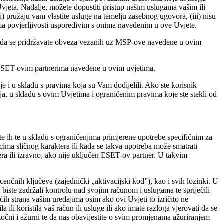
 Uvjeta. Nadalje, možete dopustiti pristup našim uslugama vašim ili
ii) pružaju vam vlastite usluge na temelju zasebnog ugovora, (iii) nisu
ezama povjerljivosti usporedivim s onima navedenim u ove Uvjete.
om da se pridržavate obveza vezanih uz MSP-ove navedene u ovim
s ESET-ovim partnerima navedene u ovim uvjetima.
e i u skladu s pravima koja su Vam dodijelili. Ako ste korisnik
cija, u skladu s ovim Uvjetima i ograničenim pravima koje ste stekli od
te ih te u skladu s ograničenjima primjerene upotrebe specifičnim za
ima sličnog karaktera ili kada se takva upotreba može smatrati
a ili izravno, ako nije uključen ESET-ov partner. U takvim
icenčnih ključeva (zajednički „
aktivacijski kod
”), kao i svih lozinki. U
biste zadržali kontrolu nad svojim računom i uslugama te spriječili
rećih strana vašim uređajima osim ako ovi Uvjeti to izričito ne
ili koristila vaš račun ili usluge ili ako imate razloga vjerovati da se
točni i ažurni te da nas obavijestite o svim promjenama ažuriranjem