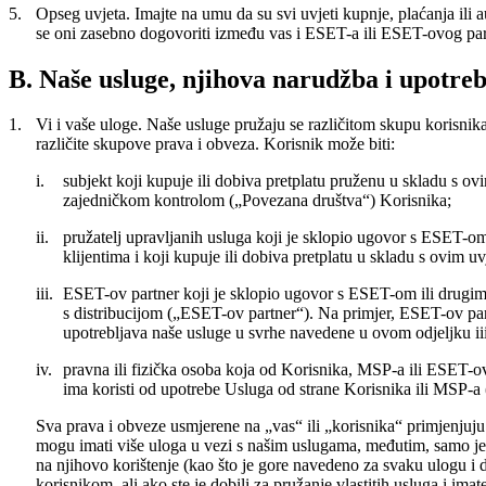
5.
Opseg uvjeta.
Imajte na umu da su svi uvjeti kupnje, plaćanja ili 
se oni zasebno dogovoriti između vas i ESET-a ili ESET-ovog par
B. Naše usluge, njihova narudžba i upotre
1.
Vi i vaše uloge.
Naše usluge pružaju se različitom skupu korisnika,
različite skupove prava i obveza. Korisnik može biti:
i.
subjekt koji kupuje ili dobiva pretplatu pruženu u skladu s ov
zajedničkom kontrolom („
Povezana društva
“) Korisnika;
ii.
pružatelj upravljanih usluga koji je sklopio ugovor s ESET-om
klijentima i koji kupuje ili dobiva pretplatu u skladu s ovim 
iii.
ESET-ov partner koji je sklopio ugovor s ESET-om ili drugim
s distribucijom („
ESET-ov partner
“). Na primjer, ESET-ov part
upotrebljava naše usluge u svrhe navedene u ovom odjeljku iii;
iv.
pravna ili fizička osoba koja od Korisnika, MSP-a ili ESET-ov
ima koristi od upotrebe Usluga od strane Korisnika ili MSP-a 
Sva prava i obveze usmjerene na „vas“ ili „korisnika“ primjenjuj
mogu imati više uloga u vezi s našim uslugama, međutim, samo jedn
na njihovo korištenje (kao što je gore navedeno za svaku ulogu i
korisnikom, ali ako ste je dobili za pružanje vlastitih usluga i 