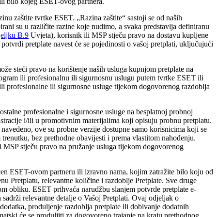
 ili bilo kojeg ESET-ovog partnera.
inu zaštite tvrtke ESET. „
Razina zaštite
“ sastoji se od naših
pirani su u različite razine koje nudimo, a svaka predstavlja definiranu
jeljku B.9
Uvjeta), korisnik ili MSP stječu pravo na dostavu kupljene
vrdi pretplate navest će se pojedinosti o vašoj pretplati, uključujući
može steći pravo na korištenje naših usluga kupnjom pretplate na
ogram ili profesionalnu ili sigurnosnu uslugu putem tvrtke ESET ili
ili profesionalne ili sigurnosne usluge tijekom dogovorenog razdoblja
ostalne profesionalne i sigurnosne usluge na besplatnoj probnoj
tracije i/ili u promotivnim materijalima koji opisuju probnu pretplatu.
je navedeno, ove su probne verzije dostupne samo korisnicima koji se
m trenutku, bez prethodne obavijesti i prema vlastitom nahođenju.
ili MSP stječu pravo na pružanje usluga tijekom dogovorenog
ćen ESET-ovom partneru ili izravno nama, kojim zatražite bilo koju od
u Pretplatu, relevantne količine i razdoblje Pretplate. Sve druge
anom obliku. ESET prihvaća narudžbu slanjem potvrde pretplate e-
adrži relevantne detalje o Vašoj Pretplati. Ovaj odjeljak o
odatka, produljenje razdoblja pretplate ili dobivanje dodatnih
atski će se produljiti za dogovoreno trajanje na kraju prethodnog