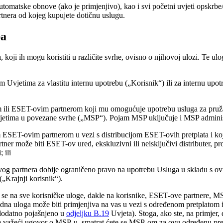
automatske obnove (ako je primjenjivo), kao i svi početni uvjeti opskrb
tnera od kojeg kupujete dotičnu uslugu.
ba
 koji ih mogu koristiti u različite svrhe, ovisno o njihovoj ulozi. Te u
im Uvjetima za vlastitu internu upotrebu („
Korisnik
“) ili za internu upo
 ili ESET-ovim partnerom koji mu omogućuje upotrebu usluga za pružanje 
uvjetima u povezane svrhe („
MSP
“). Pojam MSP uključuje i MSP administ
 ESET-ovim partnerom u vezi s distribucijom ESET-ovih pretplata i koj
ner može biti ESET-ov ured, ekskluzivni ili neisključivi distributer, pro
 ili
og partnera dobije ograničeno pravo na upotrebu Usluga u skladu s ovim 
(„
Krajnji korisnik
“).
u se na sve korisničke uloge, dakle na korisnike, ESET-ove partnere, MS
a uloga može biti primjenjiva na vas u vezi s određenom pretplatom ili
 dodatno pojašnjeno u
odjeljku B.19
Uvjeta). Stoga, ako ste, na primjer, 
imate važeći ugovor o MSP-u, smatrat ćete se MSP-om za ovu određenu pre