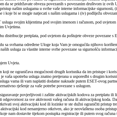
 uvjetom da se pridržavate obveza povezanih s povezanim društvom iz ovih
 pristup našim uslugama u svrhe vaše interne informacijske sigurnosti, (
lične i koje bi se mogle natjecati s našim uslugama i (iv) podliježu obv
ih IT usluga svojim klijentima pod svojim imenom i računom, pod uvjet
vim Uvjetima.
hu distribucije pretplata, pod uvjetom da poštujete obveze povezane 
ladu sa svrhama određene Uloge koja Vam je omogućila njihovo korištenj
od naših usluga za vlastite interne svrhe povezane sa sigurnošću informa
njem Uvjeta.
 koji ne ograničava mogućnosti drugih korisnika da im pristupe i koris
 vaša upotreba usluga znatno pretjerana u usporedbi s drugim korisnic
usluga vama ili vam naplatiti dodatne naknade putem ESET-ovog partner
ternativno rješenje za vaše potrebe povezane s uslugom.
uravanje povjerljivosti i zaštite aktivacijskih kodova za pretplatu ili l
i odgovornost za sve aktivnosti vašeg računa ili aktivacijskog koda. Da 
ivati svoj aktivacijski kod ili lozinke te ste dužni ograničiti pristup t
aktivacijski kod nenamjerno otkriven, ako je neovlaštena osoba pristupila 
 koje nam dostavite tijekom postupka registracije ili putem svog računa 