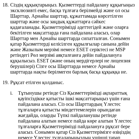
18.
Сіздің құқықтарыңыз.
Қызметтерді пайдалану құқығыңыз
эксклюзивті емес, басқа тұлғаға берілмейді және ол осы
Шарттар, Арнайы шарттар, құжаттамада көрсетілген
шарттар және осы заңдық құжаттарға сәйкес
қадағаланады. Қызметтерімізді әдеттегідей және оларға
бекітілген мақсаттарда ғана пайдалана аласыз, олар
Шарттар мен Арнайы шарттарда сипатталған. Сонымен
қатар Қызметтерді келісілген құрылғылар санына дейін
және Жазылым мерзімі немесе ESET серіктесі не MSP
ретіндегі Рөл мерзімі аяқталғанға дейін пайдалануға
құқылысыз. ESET (және оның мердігерлері не лицензия
берушілері) Сізге осы Шарттарда немесе Арнайы
шарттарда нақты берілмеген барлық басқа құқыққа ие.
19.
Рұқсат етілген қолданыс.
i.
Тұтынушы ретінде Сіз Қызметтерімізді ақпараттық
қауіпсіздікке қатысты ішкі мақсаттарыңыз үшін ғана
пайдалана аласыз. Сіз осы Шарттардың Үлестес
тұлғаларға қатысты міндеттемелерін орындаған
жағдайда, оларды Түпкі пайдаланушы ретінде
пайдалана алатын немесе пайда көре алатын Үлестес
тұлғаларға Қызметтерімізді пайдалануға рұқсат бере
аласыз. Сонымен қатар Сіз Қызметтерімізге өзіңіздің
немесе Үлестес тұлғаларыңыздың үшінші тарап