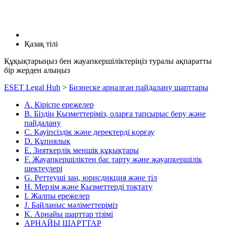
Қазақ тілі
Құқықтарыңыз бен жауапкершіліктеріңіз туралы ақпаратты
бір жерден алыңыз
ESET Legal Hub
>
Бизнеске арналған пайдалану шарттары
A. Кіріспе ережелер
B. Біздің Қызметтеріміз, оларға тапсырыс беру және
пайдалану
C. Қауіпсіздік және деректерді қорғау
D. Құпиялық
E. Зияткерлік меншік құқықтары
F. Жауапкершіліктен бас тарту және жауапкершілік
шектеулері
G. Реттеуші заң, юрисдикция және тіл
H. Мерзім және Қызметтерді тоқтату
I. Жалпы ережелер
J. Байланыс мәліметтеріміз
K. Арнайы шарттар тізімі
АРНАЙЫ ШАРТТАР