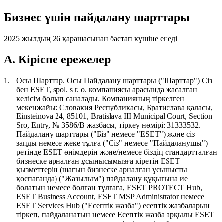
Бизнес үшін пайдалану шарттары
2025 жылдың 26 қарашасынан бастап күшіне енеді
A. Кіріспе ережелер
1.
Осы Шарттар.
Осы Пайдалану шарттары ("
Шарттар
") Сіз
бен ESET, spol. s r. o. компаниясы арасында жасалған
келісім болып саналады. Компанияның тіркелген
мекенжайы: Словакия Республикасы, Братислава қаласы,
Einsteinova 24, 85101, Bratislava III Municipal Court, Section
Sro, Entry, № 3586/B жазбасы, тіркеу нөмірі: 31333532.
Пайдалану шарттары ("
Біз
" немесе "
ESET
") және сіз —
заңды немесе жеке тұлға ("
Сіз
" немесе "
Пайдаланушы
")
ретінде ESET өнімдерін және/немесе біздің стандартталған
бизнеске арналған ұсынысымызға кіретін ESET
қызметтерін (шағын бизнеске арналған ұсынысты
қоспағанда) ("
Жазылым
") пайдалану құқығына ие
болатын немесе болған тұлғаға, ESET PROTECT Hub,
ESET Business Account, ESET MSP Administrator немесе
ESET Services Hub ("
Есептік жазба
") есептік жазбаларын
тіркеп, пайдаланатын немесе Есептік жазба арқылы ESET