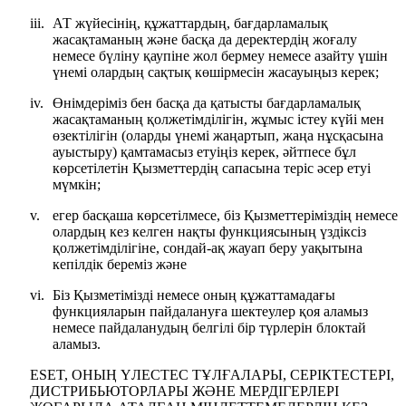
iii.
АТ жүйесінің, құжаттардың, бағдарламалық
жасақтаманың және басқа да деректердің жоғалу
немесе бүліну қаупіне жол бермеу немесе азайту үшін
үнемі олардың сақтық көшірмесін жасауыңыз керек;
iv.
Өнімдеріміз бен басқа да қатысты бағдарламалық
жасақтаманың қолжетімділігін, жұмыс істеу күйі мен
өзектілігін (оларды үнемі жаңартып, жаңа нұсқасына
ауыстыру) қамтамасыз етуіңіз керек, әйтпесе бұл
көрсетілетін Қызметтердің сапасына теріс әсер етуі
мүмкін;
v.
егер басқаша көрсетілмесе, біз Қызметтеріміздің немесе
олардың кез келген нақты функциясының үздіксіз
қолжетімділігіне, сондай-ақ жауап беру уақытына
кепілдік береміз және
vi.
Біз Қызметімізді немесе оның құжаттамадағы
функцияларын пайдалануға шектеулер қоя аламыз
немесе пайдаланудың белгілі бір түрлерін блоктай
аламыз.
ESET, ОНЫҢ ҮЛЕСТЕС ТҰЛҒАЛАРЫ, СЕРІКТЕСТЕРІ,
ДИСТРИБЬЮТОРЛАРЫ ЖӘНЕ МЕРДІГЕРЛЕРІ