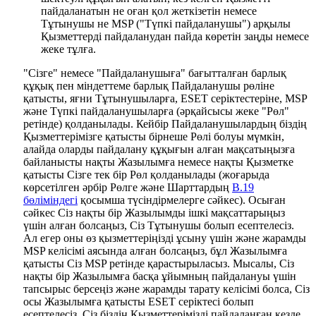
пайдаланатын не оған қол жеткізетін немесе
Тұтынушы не MSP ("
Түпкі пайдаланушы
") арқылы
Қызметтерді пайдаланудан пайда көретін заңды немесе
жеке тұлға.
"Сізге" немесе "Пайдаланушыға" бағытталған барлық
құқық пен міндеттеме барлық Пайдаланушы рөліне
қатысты, яғни Тұтынушыларға, ESET серіктестеріне, MSP
және Түпкі пайдаланушыларға (әрқайсысы жеке "
Рөл
"
ретінде) қолданылады. Кейбір Пайдаланушылардың біздің
Қызметтерімізге қатысты бірнеше Рөлі болуы мүмкін,
алайда оларды пайдалану құқығын алған мақсатыңызға
байланысты нақты Жазылымға немесе нақты Қызметке
қатысты Сізге тек бір Рөл қолданылады (жоғарыда
көрсетілген әрбір Рөлге және Шарттардың
B.19
бөліміндегі
қосымша түсіндірмелерге сәйкес). Осыған
сәйкес Сіз нақты бір Жазылымды ішкі мақсаттарыңыз
үшін алған болсаңыз, Сіз Тұтынушы болып есептелесіз.
Ал егер оны өз қызметтеріңізді ұсыну үшін және жарамды
MSP келісімі аясында алған болсаңыз, бұл Жазылымға
қатысты Сіз MSP ретінде қарастырыласыз. Мысалы, Сіз
нақты бір Жазылымға басқа ұйымның пайдалануы үшін
тапсырыс берсеңіз және жарамды тарату келісімі болса, Сіз
осы Жазылымға қатысты ESET серіктесі болып
есептелесіз. Сіз біздің Қызметтерімізді пайдаланған кезде,