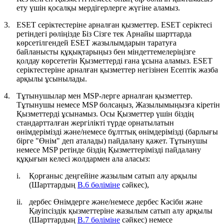
ету үшін қосалқы мердігерлерге жүгіне аламыз.
3.
ESET серіктестеріне арналған қызметтер.
ESET серіктесі
ретіндегі рөліңізде Біз Сізге тек Арнайы шарттарда
көрсетілгендей ESET жазылымдарын таратуға
байланысты құқықтарыңыз бен міндеттемелеріңізге
қолдау көрсететін Қызметтерді ғана ұсына аламыз. ESET
серіктестеріне арналған қызметтер негізінен Есептік жазба
арқылы ұсынылады.
4.
Тұтынушылар мен MSP-лерге арналған қызметтер.
Тұтынушы немесе MSP болсаңыз, Жазылымыңызға кіретін
Қызметтерді ұсынамыз. Осы Қызметтер үшін біздің
стандартталған жергілікті түрде орнатылатын
өнімдерімізді және/немесе бұлттық өнімдерімізді (барлығы
бірге "
Өнім
" деп аталады) пайдалану қажет. Тұтынушы
немесе MSP ретінде біздің Қызметтерімізді пайдалану
құқығын келесі жолдармен ала аласыз:
i.
Қорғаныс деңгейіне жазылым сатып алу арқылы
(Шарттардың
B.6 бөліміне
сәйкес),
ii.
дербес Өнімдерге және/немесе дербес Кәсіби және
Қауіпсіздік қызметтеріне жазылым сатып алу арқылы
(Шарттардың
B.7 бөліміне
сәйкес) немесе