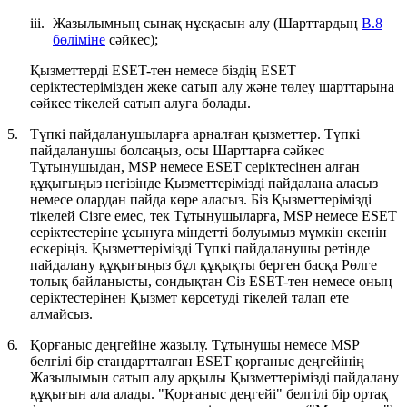
iii.
Жазылымның сынақ нұсқасын алу (Шарттардың
В.8
бөліміне
сәйкес);
Қызметтерді ESET-тен немесе біздің ESET
серіктестерімізден жеке сатып алу және төлеу шарттарына
сәйкес тікелей сатып алуға болады.
5.
Түпкі пайдаланушыларға арналған қызметтер.
Түпкі
пайдаланушы болсаңыз, осы Шарттарға сәйкес
Тұтынушыдан, MSP немесе ESET серіктесінен алған
құқығыңыз негізінде Қызметтерімізді пайдалана аласыз
немесе олардан пайда көре аласыз. Біз Қызметтерімізді
тікелей Сізге емес, тек Тұтынушыларға, MSP немесе ESET
серіктестеріне ұсынуға міндетті болуымыз мүмкін екенін
ескеріңіз. Қызметтерімізді Түпкі пайдаланушы ретінде
пайдалану құқығыңыз бұл құқықты берген басқа Рөлге
толық байланысты, сондықтан Сіз ESET-тен немесе оның
серіктестерінен Қызмет көрсетуді тікелей талап ете
алмайсыз.
6.
Қорғаныс деңгейіне жазылу.
Тұтынушы немесе MSP
белгілі бір стандартталған ESET қорғаныс деңгейінің
Жазылымын сатып алу арқылы Қызметтерімізді пайдалану
құқығын ала алады. "
Қорғаныс деңгейі
" белгілі бір ортақ