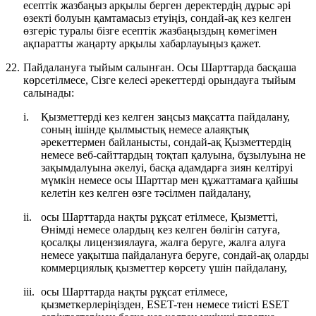
есептік жазбаңыз арқылы берген деректердің дұрыс әрі
өзекті болуын қамтамасыз етуіңіз, сондай-ақ кез келген
өзгеріс туралы бізге есептік жазбаңыздың көмегімен
ақпаратты жаңарту арқылы хабарлауыңыз қажет.
22.
Пайдалануға тыйым салынған.
Осы Шарттарда басқаша
көрсетілмесе, Сізге келесі әрекеттерді орындауға тыйым
салынады:
i.
Қызметтерді кез келген заңсыз мақсатта пайдалану,
соның ішінде қылмыстық немесе алаяқтық
әрекеттермен байланысты, сондай-ақ Қызметтердің
немесе веб-сайттардың тоқтап қалуына, бұзылуына не
зақымдалуына әкелуі, басқа адамдарға зиян келтіруі
мүмкін немесе осы Шарттар мен құжаттамаға қайшы
келетін кез келген өзге тәсілмен пайдалану,
ii.
осы Шарттарда нақты рұқсат етілмесе, Қызметті,
Өнімді немесе олардың кез келген бөлігін сатуға,
қосалқы лицензиялауға, жалға беруге, жалға алуға
немесе уақытша пайдалануға беруге, сондай-ақ оларды
коммерциялық қызметтер көрсету үшін пайдалану,
iii.
осы Шарттарда нақты рұқсат етілмесе,
қызметкерлеріңізден, ESET-тен немесе тиісті ESET