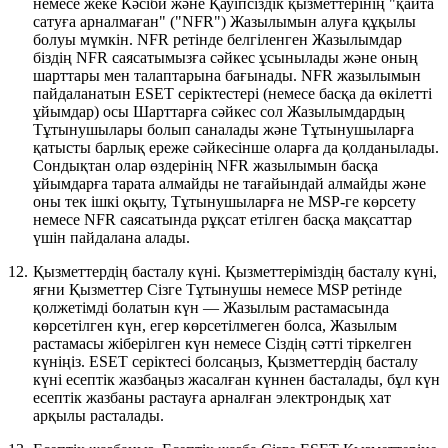
немесе жеке Кәсіби және Қауіпсіздік қызметтерінің "қайта
сатуға арналмаған" ("
NFR
") Жазылымын алуға құқылы
болуы мүмкін. NFR ретінде белгіленген Жазылымдар
біздің NFR саясатымызға сәйкес ұсынылады және оның
шарттары мен талаптарына бағынады. NFR жазылымын
пайдаланатын ESET серіктестері (немесе басқа да өкілетті
ұйымдар) осы Шарттарға сәйкес сол Жазылымдардың
Тұтынушылары болып саналады және Тұтынушыларға
қатысты барлық ереже сәйкесінше оларға да қолданылады.
Сондықтан олар өздерінің NFR жазылымын басқа
ұйымдарға тарата алмайды не тағайындай алмайды және
оны тек ішкі оқыту, Тұтынушыларға не MSP-ге көрсету
немесе NFR саясатында рұқсат етілген басқа мақсаттар
үшін пайдалана алады.
12.
Қызметтердің басталу күні.
Қызметтеріміздің басталу күні,
яғни Қызметтер Сізге Тұтынушы немесе MSP ретінде
қолжетімді болатын күн — Жазылым растамасында
көрсетілген күн, егер көрсетілмеген болса, Жазылым
растамасы жіберілген күн немесе Сіздің сәтті тіркелген
күніңіз. ESET серіктесі болсаңыз, Қызметтердің басталу
күні есептік жазбаңыз жасалған күннен басталады, бұл күн
есептік жазбаны растауға арналған электрондық хат
арқылы расталады.