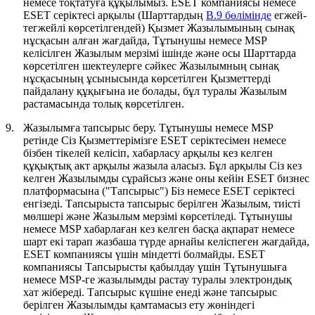
немесе тоқтатуға құқылымыз. ESET компаниясы немесе
ESET серіктесі арқылы (Шарттардың
B.9 бөлімінде
егжей-
тегжейлі көрсетілгендей) Қызмет Жазылымының сынақ
нұсқасын алған жағдайда, Тұтынушы немесе MSP
келісілген Жазылым мерзімі ішінде және осы Шарттарда
көрсетілген шектеулерге сәйкес Жазылымның сынақ
нұсқасының ұсынысында көрсетілген Қызметтерді
пайдалану құқығына ие болады, бұл туралы Жазылым
растамасында толық көрсетілген.
9.
Жазылымға тапсырыс беру.
Тұтынушы немесе MSP
ретінде Сіз Қызметтерімізге ESET серіктесімен немесе
бізбен тікелей келісіп, хабарласу арқылы кез келген
құқықтық акт арқылы жазыла аласыз. Бұл арқылы Сіз кез
келген Жазылымды сұрайсыз және оны кейін ESET бизнес
платформасына ("
Тапсырыс
") Біз немесе ESET серіктесі
енгізеді. Тапсырыста тапсырыс берілген Жазылым, тиісті
мөлшері және Жазылым мерзімі көрсетіледі. Тұтынушы
немесе MSP хабарлаған кез келген басқа ақпарат немесе
шарт екі тарап жазбаша түрде арнайы келіспеген жағдайда,
ESET компаниясы үшін міндетті болмайды. ESET
компаниясы Тапсырысты қабылдау үшін Тұтынушыға
немесе MSP-ге жазылымды растау туралы электрондық
хат жібереді. Тапсырыс күшіне енеді және тапсырыс
берілген Жазылымды қамтамасыз ету жөніндегі