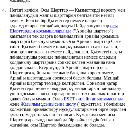
жасалады.
4.
Негізгі келісім.
Осы Шарттар — Қызметтерді көрсету мен
пайдаланудың жалпы шарттарын белгілейтін негізгі
келісім. Белгілі бір Қызметтер немесе олардың
құрамдастары, сондай-ақ нақты Пайдаланушылар
осы
Шарттардың қосымшаларында
("
Арнайы шарттар
")
қамтылған тек оларға қолданылатын арнайы қосымша
шарттарға бағынуы мүмкін. Осы Арнайы шарттар Сізге
тиісті Қызметті немесе оның құрамдасын сатып алған,
оған қол жеткізген немесе пайдаланған, Қызметті нақты
пайдаланушы рөлінде пайдаланатын немесе олардың
қолданылу шарттарына сәйкес келген жағдайда ғана
қолданылады. Егер мұндай Арнайы шарттар осы
Шарттарға қайшы келсе және басқаша көрсетілмесе,
Арнайы шарттардың ережелері басым болады. Мұндай
Арнайы шарттар төменде келтірілген. Сонымен қатар
Қызметтерді немесе олардың құрамдастарын пайдалану
үшін қосымша алғышарттар немесе техникалық талаптар
қажет болуы мүмкін. Олар
ESET онлайн анықтамасында
және
Жазылым ұсынысына шолу
("
құжаттама
") бөлімінде
қолжетімді орналастыру нұсқаулықтарымен бірге берілген
құжаттамада толық сипатталған. Құжаттама мен осы
Шарттар арасында қандай да бір сәйкессіздік болған
жағдайда, осы Шарттар басымдыққа ие болады.