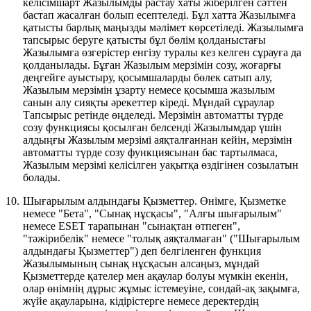
келісімшарт Жазылымды растау хаты жіберілген сәттен
бастап жасалған болып есептеледі. Бұл хатта Жазылымға
қатысты барлық маңызды мәлімет көрсетіледі. Жазылымға
тапсырыс беруге қатысты бұл бөлім қолданыстағы
Жазылымға өзгерістер енгізу туралы кез келген сұрауға да
қолданылады. Бұған Жазылым мерзімін созу, жоғарғы
деңгейге ауыстыру, қосымшаларды бөлек сатып алу,
Жазылым мерзімін ұзарту немесе қосымша жазылым
санын алу сияқты әрекеттер кіреді. Мұндай сұраулар
Тапсырыс ретінде өңделеді. Мерзімін автоматты түрде
созу функциясы қосылған белсенді Жазылымдар үшін
алдыңғы Жазылым мерзімі аяқталғаннан кейін, мерзімін
автоматты түрде созу функциясынан бас тартылмаса,
Жазылым мерзімі келісілген уақытқа өздігінен созылатын
болады.
10.
Шығарылым алдындағы Қызметтер.
Өнімге, Қызметке
немесе "Бета", "Сынақ нұсқасы", "Алғы шығарылым"
немесе ESET тарапынан "сынақтан өтпеген",
"тәжірибелік" немесе "толық аяқталмаған" ("
Шығарылым
алдындағы Қызметтер
") деп белгіленген функция
Жазылымының сынақ нұсқасын алсаңыз, мұндай
Қызметтерде қателер мен ақаулар болуы мүмкін екенін,
олар өнімнің дұрыс жұмыс істемеуіне, сондай-ақ зақымға,
жүйе ақауларына, кідірістерге немесе деректердің