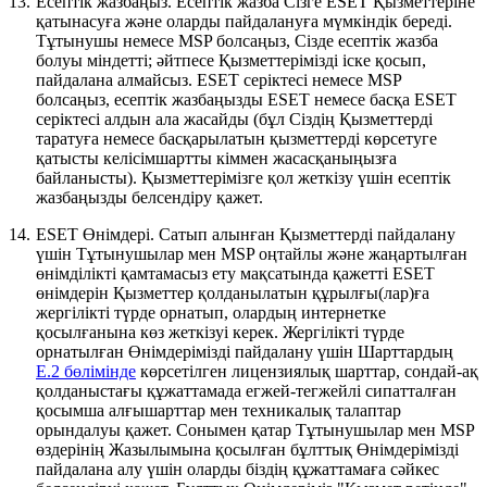
13.
Есептік жазбаңыз.
Есептік жазба Сізге ESET Қызметтеріне
қатынасуға және оларды пайдалануға мүмкіндік береді.
Тұтынушы немесе MSP болсаңыз, Сізде есептік жазба
болуы міндетті; әйтпесе Қызметтерімізді іске қосып,
пайдалана алмайсыз. ESET серіктесі немесе MSP
болсаңыз, есептік жазбаңызды ESET немесе басқа ESET
серіктесі алдын ала жасайды (бұл Сіздің Қызметтерді
таратуға немесе басқарылатын қызметтерді көрсетуге
қатысты келісімшартты кіммен жасасқаныңызға
байланысты). Қызметтерімізге қол жеткізу үшін есептік
жазбаңызды белсендіру қажет.
14.
ESET Өнімдері.
Сатып алынған Қызметтерді пайдалану
үшін Тұтынушылар мен MSP оңтайлы және жаңартылған
өнімділікті қамтамасыз ету мақсатында қажетті ESET
өнімдерін Қызметтер қолданылатын құрылғы(лар)ға
жергілікті түрде орнатып, олардың интернетке
қосылғанына көз жеткізуі керек. Жергілікті түрде
орнатылған Өнімдерімізді пайдалану үшін Шарттардың
E.2 бөлімінде
көрсетілген лицензиялық шарттар, сондай-ақ
қолданыстағы құжаттамада егжей-тегжейлі сипатталған
қосымша алғышарттар мен техникалық талаптар
орындалуы қажет. Сонымен қатар Тұтынушылар мен MSP
өздерінің Жазылымына қосылған бұлттық Өнімдерімізді
пайдалана алу үшін оларды біздің құжаттамаға сәйкес