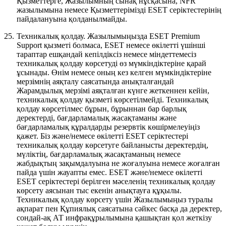
Қызметтерге, Жазылымның сынақ нұсқасына, NFR
жазылымына немесе Қызметтерімізді ESET серіктестерінің
пайдалануына қолданылмайды.
25.
Техникалық қолдау.
Жазылымыңызда ESET Premium
Support қызметі болмаса, ESET немесе өкілетті үшінші
тараптар ешқандай кепілдіксіз немесе міндеттемесіз
техникалық қолдау көрсетуді өз мүмкіндіктеріне қарай
ұсынады. Өнім немесе оның кез келген мүмкіндіктеріне
мерзімнің аяқталу саясатында анықталғандай
Жарамдылық мерзімі аяқталған күнге жеткеннен кейін,
техникалық қолдау қызметі көрсетілмейді. Техникалық
қолдау көрсетілмес бұрын, бұрыннан бар барлық
деректерді, бағдарламалық жасақтаманы және
бағдарламалық құралдарды резервтік көшірмелеуіңіз
қажет. Біз және/немесе өкілетті ESET серіктестері
техникалық қолдау көрсетуге байланысты деректердің,
мүліктің, бағдарламалық жасақтаманың немесе
жабдықтың зақымдалуына не жоғалуына немесе жоғалған
пайда үшін жауапты емес. ESET және/немесе өкілетті
ESET серіктестері берілген мәселенің техникалық қолдау
көрсету аясынан тыс екенін анықтауға құқылы.
Техникалық қолдау көрсету үшін Жазылымыңыз туралы
ақпарат пен Құпиялық саясатына сәйкес басқа да деректер,
сондай-ақ АТ инфрақұрылымына қашықтан қол жеткізу