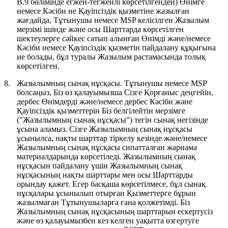
B.9 бөлімінде егжей-тегжейлі көрсетілгендей) Өнімге
немесе Кәсіби не Қауіпсіздік қызметіне жазылған
жағдайда, Тұтынушы немесе MSP келісілген Жазылым
мерзімі ішінде және осы Шарттарда көрсетілген
шектеулерге сәйкес сатып алынған Өнімді және/немесе
Кәсіби немесе Қауіпсіздік қызметін пайдалану құқығына
ие болады, бұл туралы Жазылым растамасында толық
көрсетілген.
8.
Жазылымның сынақ нұсқасы.
Тұтынушы немесе MSP
болсаңыз, Біз өз қалауымызша Сізге Қорғаныс деңгейін,
дербес Өнімдерді және/немесе дербес Кәсіби және
Қауіпсіздік қызметтерін Біз белгілейтін мерзімге
("
Жазылымның сынақ нұсқасы
") тегін сынақ негізінде
ұсына аламыз. Сізге Жазылымның сынақ нұсқасы
ұсынылса, нақты шарттар тіркелу кезінде және/немесе
Жазылымның сынақ нұсқасы сипатталған жарнама
материалдарында көрсетіледі. Жазылымның сынақ
нұсқасын пайдалану үшін Жазылымның сынақ
нұсқасының нақты шарттары мен осы Шарттарды
орындау қажет. Егер басқаша көрсетілмесе, бұл сынақ
нұсқалары ұсынылып отырған Қызметтерге бұрын
жазылмаған Тұтынушыларға ғана қолжетімді. Біз
Жазылымның сынақ нұсқасының шарттарын ескертусіз
және өз қалауымызбен кез келген уақытта өзгертуге