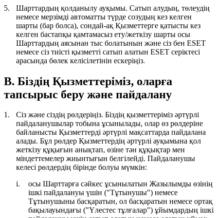
5.
Шарттардың қолданылу ауқымы.
Сатып алудың, төлеудің
немесе мерзімді автоматты түрде созудың кез келген
шарты (бар болса), сондай-ақ Қызметтерге қатысты кез
келген бастапқы қамтамасыз ету/жеткізу шарты осы
Шарттардың аясынан тыс болатынын және сіз бен ESET
немесе сіз тиісті қызметті сатып алатын ESET серіктесі
арасында бөлек келісілетінін ескеріңіз.
B. Біздің Қызметтеріміз, оларға
тапсырыс беру және пайдалану
1.
Сіз және сіздің рөлдеріңіз.
Біздің қызметтеріміз әртүрлі
пайдаланушылар тобына ұсынылады, олар өз рөлдеріне
байланысты Қызметтерді әртүрлі мақсаттарда пайдалана
алады. Бұл рөлдер Қызметтердің әртүрлі ауқымына қол
жеткізу құқығын анықтап, өзіне тән құқықтар мен
міндеттемелер жиынтығын белгілейді. Пайдаланушы
келесі рөлдердің бірінде болуы мүмкін:
i.
осы Шарттарға сәйкес ұсынылатын Жазылымды өзінің
ішкі пайдалануы үшін ("
Тұтынушы
") немесе
Тұтынушыны басқаратын, ол басқаратын немесе ортақ
бақылауындағы ("
Үлестес тұлғалар
") ұйымдардың ішкі