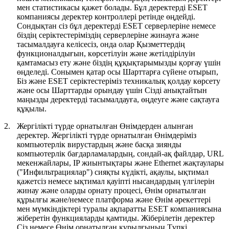
мен статистикасы қажет болады. Бұл деректерді ESET
компаниясы деректер контроллері ретінде өңдейді.
Сондықтан сіз бұл деректерді ESET серверлеріне немесе
біздің серіктестеріміздің серверлеріне жинауға және
тасымалдауға келісесіз, онда олар Қызметтердің
функционалдығын, көрсетілуін және жетілдірілуін
қамтамасыз ету және біздің құқықтарымызды қорғау үшін
өңделеді. Сонымен қатар осы Шарттарға сүйене отырып,
Біз және ESET серіктестеріміз техникалық қолдау көрсету
және осы Шарттарды орындау үшін Сізді анықтайтын
маңызды деректерді тасымалдауға, өңдеуге және сақтауға
құқылы.
2.
Жергілікті түрде орнатылған Өнімдерден алынған
деректер.
Жергілікті түрде орнатылған Өнімдеріміз
компьютерлік вирустардың және басқа зиянды
компьютерлік бағдарламалардың, сондай-ақ файлдар, URL
мекенжайлары, IP жиынтықтары және Ethernet жақтаулары
("
Инфильтрациялар
") сияқты күдікті, ақаулы, ықтимал
қажетсіз немесе ықтимал қауіпті нысандардың үлгілерін
жинау және оларды орнату процесі, Өнім орнатылған
құрылғы және/немесе платформа және Өнім әрекеттері
мен мүмкіндіктері туралы ақпаратты ESET компаниясына
жіберетін функцияларды қамтиды. Жіберілетін деректер
Сіз немесе Өнім орнатылған құрылғының Түпкі