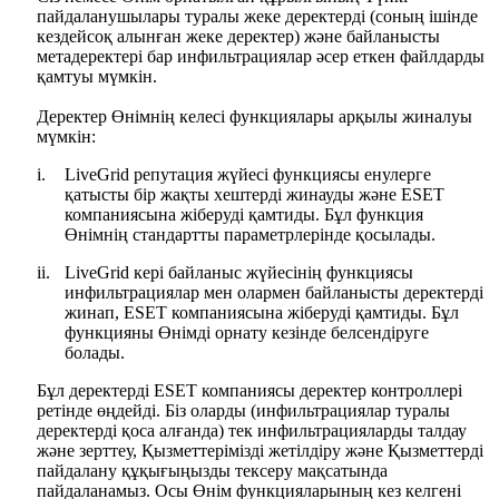
пайдаланушылары туралы жеке деректерді (соның ішінде
кездейсоқ алынған жеке деректер) және байланысты
метадеректері бар инфильтрациялар әсер еткен файлдарды
қамтуы мүмкін.
Деректер Өнімнің келесі функциялары арқылы жиналуы
мүмкін:
i.
LiveGrid репутация жүйесі функциясы енулерге
қатысты бір жақты хештерді жинауды және ESET
компаниясына жіберуді қамтиды. Бұл функция
Өнімнің стандартты параметрлерінде қосылады.
ii.
LiveGrid кері байланыс жүйесінің функциясы
инфильтрациялар мен олармен байланысты деректерді
жинап, ESET компаниясына жіберуді қамтиды. Бұл
функцияны Өнімді орнату кезінде белсендіруге
болады.
Бұл деректерді ESET компаниясы деректер контроллері
ретінде өңдейді. Біз оларды (инфильтрациялар туралы
деректерді қоса алғанда) тек инфильтрацияларды талдау
және зерттеу, Қызметтерімізді жетілдіру және Қызметтерді
пайдалану құқығыңызды тексеру мақсатында
пайдаланамыз. Осы Өнім функцияларының кез келгені