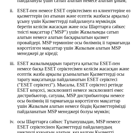
пайдалануы үшін сатып алатын немесе алатын ұйым;
ii.
ESET-пен немесе ESET серіктесімен өз клиенттеріне өз
қызметтерін (өз атынан және есептік жазбасы арқылы)
ұсыну үшін Қызметтерді пайдалануға мүмкіндік
беретін келісім жасасқан және осы Шарттарға сәйкес
тиісті мақсаттар ("
MSP
") үшін Жазылымды сатып
алатын немесе алатын басқарылатын қызмет
провайдері. MSP терминіне осы бөлімнің ii тармағында
көрсетілген мақсаттар үшін Жазылым алатын MSP
менеджері де кіреді;
iii.
ESET жазылымдарын таратуға қатысты ESET-пен
немесе басқа ESET серіктесімен келісім жасасқан және
есептік жазба арқылы ұсынылатын Қызметтерді осы
тарату мақсатында пайдаланатын ESET серіктесі
("
ESET серіктесі
"). Мысалы, ESET серіктесі ретінде
ESET кеңсесі, эксклюзивті немесе эксклюзивті емес
дистрибьютор, сатушы, MSP дистрибьюторы немесе
осы бөлімнің iii тармағында көрсетілген мақсаттар
үшін Жазылым алатын немесе біздің Қызметтерімізді
пайдаланатын MSP менеджері болуы мүмкін;
iv.
осы Шарттарға сәйкес Тұтынушыдан, MSP немесе
ESET серіктесінен Қызметтерді пайдаланудың
шектеулі құқығын алатын, кез келген Қызметті