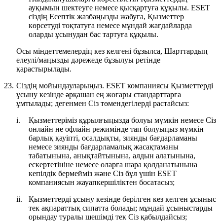
ауқымын шектеуге немесе қысқартуға құқылы. ESET
сіздің Есептік жазбаңызды жабуға, Қызметтер
көрсетуді тоқтатуға немесе мұндай жағдайларда
оларды ұсынудан бас тартуға құқылы.
Осы міндеттемелердің кез келгені бұзылса, Шарттардың
елеулі/маңызды дәрежеде бұзылуы ретінде
қарастырылады.
23.
Сіздің мойындауларыңыз.
ESET компаниясы Қызметтерді
ұсыну кезінде әрқашан ең жоғары стандарттарға
ұмтылады; дегенмен Сіз төмендегілерді растайсыз:
i.
Қызметтеріміз құрылғыңызда болуы мүмкін немесе Сіз
онлайн не офлайн режимінде тап болуыңыз мүмкін
барлық қауіпті, осалдықты, зиянды бағдарламаны
немесе зиянды бағдарламалық жасақтаманы
табатынына, анықтайтынына, алдын алатынына,
ескертетініне немесе оларға шара қолданатынына
кепілдік бермейміз және Сіз бұл үшін ESET
компаниясын жауапкершіліктен босатасыз;
ii.
Қызметтерді ұсыну кезінде берілген кез келген ұсыныс
тек ақпараттық сипатта болады; мұндай ұсыныстарды
орындау туралы шешімді тек Сіз қабылдайсыз;