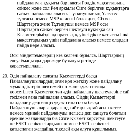
пайдалануға құқығы бар нақты Рөлдің мақсаттарына
сәйкес және сол Рөл арқылы Сізге берілген құқықтарға
сәйкес пайдалана аласыз. Тұтынушының Үлестес
тұлғасы немесе MSP клиенті болсаңыз, Сіз осы
Шарттарға және Тұтынушы немесе MSP осы
Шарттарға сәйкес берген шектеулі құқыққа сай
Қызметтерімізді ақпараттық қауіпсіздікке қатысты ішкі
мақсаттарыңыз үшін пайдалана аласыз немесе олардан
пайда көре аласыз.
Осы міндеттемелердің кез келгені бұзылса, Шарттардың
елеулі/маңызды дәрежеде бұзылуы ретінде
қарастырылады.
20.
Әділ пайдалану саясаты
Қызметтерді басқа
Пайдаланушылардың оған қол жеткізу және пайдалану
мүмкіндіктерін шектемейтін және құжаттамада
көрсетілген Қызметке тән әділ пайдалану шектеулеріне сай
тәсілмен ғана пайдалана аласыз. Сіздің Қызметтерді
пайдалану деңгейіңіз ұқсас сипаттағы басқа
Пайдаланушыларға қарағанда айтарлықтай асып кетсе
немесе мұндай пайдалануды негізсіз деп санауға болатын
ерекше жағдайларда біз Сізге Қызмет көрсетуді шектеуге
не ESET серіктесі арқылы немесе ESET серіктесі
қатыспаған жағдайда, тікелей ақы алуға құқылымыз.