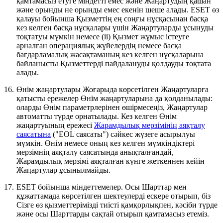
қамтамасыз етуге міндетті емес және Жаңартудың қашан
және орынды не орынды емес екенін шеше алады. ESET өз
қалауы бойынша Қызметтің ең соңғы нұсқасынан басқа
кез келген басқа нұсқалары үшін Жаңартуларды ұсынуды
тоқтатуы мүмкін немесе (ii) Қызмет жұмыс істеуге
арналған операциялық жүйелердің немесе басқа
бағдарламалық жасақтаманың кез келген нұсқаларына
байланысты Қызметтерді пайдалануды қолдауды тоқтата
алады.
16.
Өнім жаңартулары
Жоғарыда көрсетілген Жаңартуларға
қатысты ережелер Өнім жаңартуларына да қолданылады:
оларды Өнім параметрлерінен өшірмесеңіз, Жаңартулар
автоматты түрде орнатылады. Кез келген Өнім
жаңартуының ережесі
Жарамдылық мерзімінің аяқталу
саясатына
("EOL саясаты") сәйкес жүзеге асырылуы
мүмкін. Өнім немесе оның кез келген мүмкіндіктері
мерзімнің аяқталу саясатында анықталғандай,
Жарамдылық мерзімі аяқталған күнге жеткеннен кейін
Жаңартулар ұсынылмайды.
17.
ESET бойынша міндеттемелер.
Осы Шарттар мен
құжаттамада көрсетілген шектеулерді ескере отырып, біз
Сізге өз қызметтерімізді тиісті қамқорлықпен, кәсіби түрде
және осы Шарттарды сақтай отырып қамтамасыз етеміз.