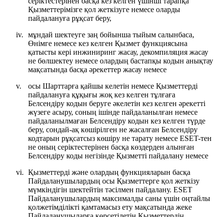
серіктестерінен басқа кез келген үшінші тарапқа
Қызметтерімізге қол жеткізуге немесе оларды
пайдалануға рұқсат беру,
iv.
мұндай шектеуге заң бойынша тыйым салынбаса,
Өнімге немесе кез келген Қызмет функциясына
қатысты кері инжиниринг жасау, декомпиляция жасау
не бөлшектеу немесе олардың бастапқы кодын анықтау
мақсатында басқа әрекеттер жасау немесе
v.
осы Шарттарға қайшы келетін немесе Қызметтерді
пайдалануға құқығы жоқ кез келген тұлғаға
Белсендіру кодын беруге әкелетін кез келген әрекетті
жүзеге асыру, соның ішінде пайдаланылған немесе
пайдаланылмаған Белсендіру кодын кез келген түрде
беру, сондай-ақ көшірілген не жасалған Белсендіру
кодтарын рұқсатсыз көшіру не тарату немесе ESET-тен
не оның серіктестерінен басқа көздерден алынған
Белсендіру коды негізінде Қызметті пайдалану немесе
vi.
Қызметтерді және олардың функцияларын басқа
Пайдаланушылардың осы Қызметтерге қол жеткізу
мүмкіндігін шектейтін тәсілмен пайдалану. ESET
Пайдаланушылардың максималды саны үшін оңтайлы
қолжетімділікті қамтамасыз ету мақсатында жеке
Пайдаланушыларға көрсетілетін Қызметтердің