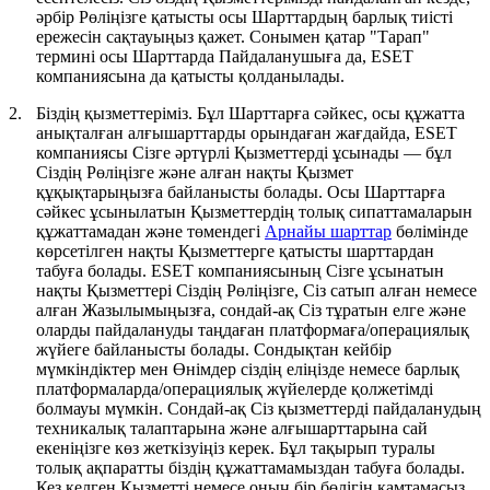
әрбір Рөліңізге қатысты осы Шарттардың барлық тиісті
ережесін сақтауыңыз қажет. Сонымен қатар "
Тарап
"
термині осы Шарттарда Пайдаланушыға да, ESET
компаниясына да қатысты қолданылады.
2.
Біздің қызметтеріміз.
Бұл Шарттарға сәйкес, осы құжатта
анықталған алғышарттарды орындаған жағдайда, ESET
компаниясы Сізге әртүрлі Қызметтерді ұсынады — бұл
Сіздің Рөліңізге және алған нақты Қызмет
құқықтарыңызға байланысты болады. Осы Шарттарға
сәйкес ұсынылатын Қызметтердің толық сипаттамаларын
құжаттамадан және төмендегі
Арнайы шарттар
бөлімінде
көрсетілген нақты Қызметтерге қатысты шарттардан
табуға болады. ESET компаниясының Сізге ұсынатын
нақты Қызметтері Сіздің Рөліңізге, Сіз сатып алған немесе
алған Жазылымыңызға, сондай-ақ Сіз тұратын елге және
оларды пайдалануды таңдаған платформаға/операциялық
жүйеге байланысты болады. Сондықтан кейбір
мүмкіндіктер мен Өнімдер сіздің еліңізде немесе барлық
платформаларда/операциялық жүйелерде қолжетімді
болмауы мүмкін. Сондай-ақ Сіз қызметтерді пайдаланудың
техникалық талаптарына және алғышарттарына сай
екеніңізге көз жеткізуіңіз керек. Бұл тақырып туралы
толық ақпаратты біздің құжаттамамыздан табуға болады.
Кез келген Қызметті немесе оның бір бөлігін қамтамасыз