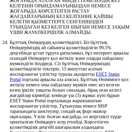
ЖОҒАРЫДА АТАЛҒАН МІНДЕТТЕМЕЛЕРДІҢ КЕЗ
КЕЛГЕНІН ОРЫНДАМАУЫҢЫЗДАН НЕМЕСЕ
ЖОҒАРЫДА КӨРСЕТІЛГЕН РАСТАУ
ЖАҒДАЙЛАРЫНЫҢ КЕЗ КЕЛГЕНІНЕ ҚАЙШЫ
КЕЛЕТІН ҚЫЗМЕТТЕРГЕ СЕНГЕНІҢІЗДЕН
ТУЫНДАҒАН КЕЗ КЕЛГЕН ШЫҒЫН НЕМЕСЕ ЗАҚЫМ
ҮШІН ЖАУАПКЕРШІЛІК АЛМАЙДЫ.
24.
Бұлттық Өнімдердің қолжетімділігі.
Біз бұлттық
Өнімдеріміздің ай сайынғы қолжетімділігін 99,5%
деңгейінде ұстап тұруға ұмтыламыз, бұл интернет арқылы
осындай Өнімдерге қол жеткізу және оларды пайдалану
мүмкіндігін білдіреді. Сіз бұлттық Өнімдеріміздің
қолжетімділігін тексеріп, 15 минуттан асатын
жоспарланған үзілістер туралы ақпаратты
ESET Status
Portal
порталы арқылы ала аласыз. Бұлттық Өнімімізге қол
жеткізу немесе оны пайдалану мүмкін емес кез келген
кезең іркіліс уақыты болып саналады, бірақ оған келесі
жағдайлар кірмейді: кемінде үш (3) жұмыс күні бұрын
ESET Status Portal порталында жарияланатын
жоспарланған үзілістер, Тұтынушы немесе MSP
тарапындағы шектеулер, сондай-ақ форс-мажор
оқиғалары. Үзіліс болған жағдайда, ол жергілікті түрде
орнатылған Өнімдерге әсер етпейді. Көрсетілген
қолжетімділік деңгейі шығарылым алдындағы