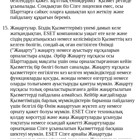
белсендіруі қажет. Бұлттық Өнімдеріміз "Қызмет ретінде"
ұсынылады. Сондықтан біз Сізге лицензия емес, осы
Шарттарға сәйкес оларға қашықтан қол жеткізу және
пайдалану құқығын береміз.
15.
Жаңартулар.
Біздің Қызметтеріміз үнемі дамып келе
жатқандықтан, ESET компаниясы уақыт өте келе және
сіздің рұқсатыңызсыз немесе келісіміңізсіз Қызметтің кез
келген бөлігін, сондай-ақ оған енгізілген Өнімді
("Жаңарту") жаңарту немесе ауыстыру нұсқаларын
орналастыра алады. Әрбір Жаңарту нұсқасы осы
Шарттардың мақсаты үшін оны орналастырғаннан кейін
Қызметтің бір бөлігі болып саналады. Жаңарту нұсқасы
қызметтерге енгізілген кез келген мүмкіндіктерді немесе
функцияларды қосуды, жоюды немесе өзгертуді немесе
оларды толығымен ауыстыруды қамтуы мүмкін. Жаңарту
нұсқасы толық орналастырылғанға дейін жаңартылатын
Қызметтерді пайдалана алмайсыз. Кейбір жағдайларда
Қызметіміздің барлық мүмкіндіктерін барынша пайдалану
үшін белгілі бір Өнім жаңартуын жүктеп алу немесе
орнату қажет болуы мүмкін. ESET Сізге техникалық
қолдау көрсетуді және жаңа Жаңартуларды ұсынуды
тоқтатуы немесе осындай қажетті Жаңартуларды
орнатқанша Сізге ұсынылатын Қызметтерді басқаша
шектеуі мүмкін. ESET Сізге арнайы Жаңартуды