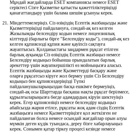
Мұндай жағдайларда ESET компаниясы немесе ESET
серіктесі Сізге Қызметке қатысты қажеттіліктеріңізді
қанағаттандыру үшін балама шешім ұсынуы керек.
21.
Міндеттемелеріңіз.
Сіз өзіңіздің Есептік жазбаңызды және
Қызметтеріңізді пайдалануға, сондай-ақ кез келген
Жазылымды белсендіру кодын немесе лицензиялық
кілттерді (барлығы бірге "
Белсендіру коды
"), сондай-ақ кез
келген құпиясөзді құпия және қауіпсіз сақтауға
жауаптысыз. Қолданыстағы заңдармен рұқсат етілген
барлық ауқымда Сіз өзіңіздің Есептік жазбаңыз немесе
Белсендіру кодыңыз бойынша орындалатын барлық
әрекеттер үшін жауапкершілікті өз мойныңызға аласыз.
Есептік жазбаңызды және Қызметтерді басқару және
оларға рұқсатсыз кіруге жол бермеу үшін Сіз Белсендіру
кодыңыз бен құпиясөздеріңізді Түпкі
пайдаланушыларыңыздан басқа ешкімге бермеуіңіз,
сондай-ақ осы Шарттарда басқаша нақты рұқсат берілмесе,
құрылғыларыңызға бөгде адамдардың кіруін шектеуіңіз
керек. Егер құпиясөзіңіз немесе белсендіру кодыңыз
абайсызда жария етілсе, рұқсаты жоқ адам сіздің Есептік
жазбаңызға немесе Қызметтеріңізге қол жеткізген не
пайдаланған болса немесе осындай жағдайлар орын алуы
мүмкін деген күдік туындаса, дереу бізге хабарлауыңыз
керек. Сонымен қатар тіркеу процесі кезінде немесе