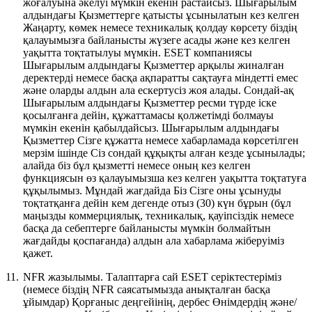
жоғалуына әкелуі мүмкін екенін растайсыз. Шығарылым
алдындағы Қызметтерге қатысты ұсынылатын кез келген
Жаңарту, көмек немесе техникалық қолдау көрсету біздің
қалауымызға байланысты жүзеге асады және кез келген
уақытта тоқтатылуы мүмкін. ESET компаниясы
Шығарылым алдындағы Қызметтер арқылы жиналған
деректерді немесе басқа ақпаратты сақтауға міндетті емес
және оларды алдын ала ескертусіз жоя алады. Сондай-ақ
Шығарылым алдындағы Қызметтер ресми түрде іске
қосылғанға дейін, құжаттамасы қолжетімді болмауы
мүмкін екенін қабылдайсыз. Шығарылым алдындағы
Қызметтер Сізге құжатта немесе хабарламада көрсетілген
мерзім ішінде Сіз сондай құқықты алған кезде ұсынылады;
алайда біз бұл қызметті немесе оның кез келген
функциясын өз қалауымызша кез келген уақытта тоқтатуға
құқылымыз. Мұндай жағдайда Біз Сізге оны ұсынуды
тоқтатқанға дейін кем дегенде отыз (30) күн бұрын (бұл
маңызды коммерциялық, техникалық, қауіпсіздік немесе
басқа да себептерге байланысты мүмкін болмайтын
жағдайды қоспағанда) алдын ала хабарлама жіберуіміз
қажет.
11.
NFR жазылымы.
Талаптарға сай ESET серіктестеріміз
(немесе біздің NFR саясатымызда анықталған басқа
ұйымдар) Қорғаныс деңгейінің, дербес Өнімдердің және/