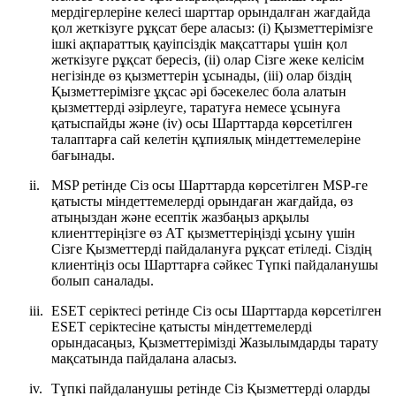
мердігерлеріне келесі шарттар орындалған жағдайда
қол жеткізуге рұқсат бере аласыз: (i) Қызметтерімізге
ішкі ақпараттық қауіпсіздік мақсаттары үшін қол
жеткізуге рұқсат бересіз, (ii) олар Сізге жеке келісім
негізінде өз қызметтерін ұсынады, (iii) олар біздің
Қызметтерімізге ұқсас әрі бәсекелес бола алатын
қызметтерді әзірлеуге, таратуға немесе ұсынуға
қатыспайды және (iv) осы Шарттарда көрсетілген
талаптарға сай келетін құпиялық міндеттемелеріне
бағынады.
ii.
MSP ретінде Сіз осы Шарттарда көрсетілген MSP-ге
қатысты міндеттемелерді орындаған жағдайда, өз
атыңыздан және есептік жазбаңыз арқылы
клиенттеріңізге өз АТ қызметтеріңізді ұсыну үшін
Сізге Қызметтерді пайдалануға рұқсат етіледі. Сіздің
клиентіңіз осы Шарттарға сәйкес Түпкі пайдаланушы
болып саналады.
iii.
ESET серіктесі ретінде Сіз осы Шарттарда көрсетілген
ESET серіктесіне қатысты міндеттемелерді
орындасаңыз, Қызметтерімізді Жазылымдарды тарату
мақсатында пайдалана аласыз.
iv.
Түпкі пайдаланушы ретінде Сіз Қызметтерді оларды