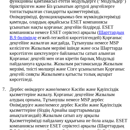
функцияны қамтамасыз ететін модульдерге ("
Модульдер
")
біріктірілген және Біз ұсынатын әртүрлі деңгейлерге
топтастырылған стандартты қызметтерімізді,
Өнімдерімізді, функцияларымыз бен мүмкіндіктерімізді
қамтиды, олардың әрқайсысы ESET компаниясы
ұсынатын нақты қорғаныс деңгейін білдіреді. ESET
компаниясы немесе ESET серіктесі арқылы (
Шарттардың
B.9 бөлімінде
егжей-тегжейлі көрсетілгендей) Қорғаныс
деңгейіне жазылған жағдайда, Тұтынушы немесе MSP
келісілген Жазылым мерзімі ішінде және осы Шарттарда
көрсетілген шектеулерге байланысты сатып алынған
Қорғаныс деңгейі мен оған кіретін барлық Модульді
пайдалануға құқылы. Жазылым растамасында Жазылым
мерзімі, тиісті мөлшері және Сізге ұсынылатын Қорғаныс
деңгейі сияқты Жазылымға қатысты толық ақпарат
көрсетіледі.
7.
Дербес өнімдерге және/немесе Кәсіби және Қауіпсіздік
қызметтеріне жазылу.
Қорғаныс деңгейіне Жазылым
алудың орнына, Тұтынушы немесе MSP дербес
Өнім(дер)ге және/немесе дербес Кәсіби және Қауіпсіздік
қызметтеріне (біздің Арнайы шарттарымызда
анықталғандай) Жазылым сатып алу арқылы
Қызметтерімізді пайдалану құқығына ие бола алады. ESET
компаниясы немесе ESET серіктесі арқылы (Шарттардың