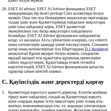
қажет болуы мүмкін.
26.
ESET AI advisor.
ESET AI Advisor функциясы ESET
өнімдеріміздің бір бөлігі ретінде Сізге қолжетімді болуы
мүмкін. Оны тек осы Өнімдермен анықталған оқиғаларды
талдау үшін және Қызметтерімізді пайдалану мақсаттары
үшін ғана пайдалану керек, ESET қызметтері
экожүйесінен тыс басқа мақсаттарға пайдалануға
болмайды. ESET AI Advisor функциясын пайдаланған
кезде, ол жасампаз AI-ға сүйенетінін ескеріңіз, сол себепті
оның нәтижелерін адамдар үнемі тексеруі керек. Сонымен
қатар оның нәтижелерінде осы Шарттардың
D.1 бөлімінде
анықталған Құпия ақпарат болуы мүмкін, сондықтан
мұндай ақпарат осы құжаттағы құпиялық ережелеріне
сәйкес өңделуі керек. Құжаттамада егжей-тегжейлі
көрсетілгендей, ESET AI Advisor функциясына қатысты
сұраулар санын шектей аламыз.
C. Қауіпсіздік және деректерді қорғау
1.
Қызметтерді көрсетуге қажетті деректер.
Есептік жазбаны
тіркеу және пайдалану, сондай-ақ Қызметтерді көрсету
және олардың жұмыс істеу мақсаттары үшін толық аты-
жөніңіз, компанияңыздың аты, ел, жарамды электрондық
пошта мекенжайы, телефон нөміріңіз, Жазылым деректері