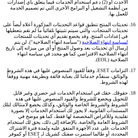
الأحدث أو (2) دعم استخدام الخدمات فيما يتعلق بأي إصدارات
من أنظمة التشغيل أو البرامج الأخرى التي تم تصميم الخدمة
للعمل بها.
16.
تحديثات المنتج
تنطبق قواعد التحديثات المذكورة أعلاه أيضاً على
تحديثات المنتجات، والتي سيتم تثبيتها تلقائياً ما لم تقم بتعطيلها
في إعدادات المنتج. وقد يخضع تقديم أي تحديثات للمنتجات
لسياسة انتهاء الصلاحية
("سياسة انتهاء الصلاحية"). لن يتم
إرسال أي تحديثات بعد وصول المنتج أو أي من ميزاته إلى تاريخ
انتهاء الصلاحية الافتراضي كما هو محدد في سياسة انتهاء
الصلاحية (EOL).
17.
التزامات ESET.
وفقاً للقيود المنصوص عليها في هذه الشروط
والوثائق، سنقدِّم خدماتنا لك بعناية فائقة وبطريقة مهنية ووفقاً
لهذه الشروط.
18.
حقوقك.
حقك في استخدام الخدمات غير حصري وغير قابل
للتحويل ويخضع للشروط والقيود المنصوص عليها في هذه
الشروط والشروط الخاصة والوثائق، وكذلك يخضع لامتثالك لتلك
المستندات القانونية. لا يجوز لك استخدام الخدمات إلا بصورة
تقليدية وللأغراض المخصصة لها فقط، كما هو موضح في
الشروط العامة والخاصة. بالإضافة إلى ذلك، يحق لك استخدام
الخدمات على عدد الأجهزة المتفق عليه ولمدة فترة الاشتراك
المحددة، أو طالما استمرت صفتك كشريك لـ ESET أو كموفر