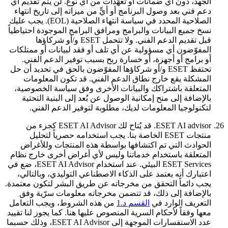
الجهد، دون أي ضمانات أو تعهّدات من أي نوع. لن يتم تقديم أي
دعم فني بعد وصول البرنامج أو أيٍّ من ميزاته إلى تاريخ انتهاء
الصلاحية المحدد في سياسة انتهاء الصلاحية (EOL). يجب عليك
نسخ جميع البيانات والبرامج ومرافق البرامج الموجودة احتياطياً
قبل تقديم الدعم الفني. ولا تتحمل ESET و/أو شركاؤها
المفوّضون أي مسؤولية عن أي تلف أو فقد لبيانات أو ممتلكات
أو برامج أو أجهزة، أو خسارة ربح بسبب توفير الدعم الفني.
تحتفظ ESET و/أو شركاؤها المفوّضون بالحق في تحديد أن حل
المشكلة يقع خارج نطاق الدعم الفني. قد تكون المعلومات
المتعلقة باشتراكك والبيانات الأخرى وفق سياسة الخصوصية،
بالإضافة إلى منح إمكانية الوصول عن بُعد إلى البنية التحتية
لتكنولوجيا المعلومات لديك، مطلوبة لتوفير الدعم الفني.
26.
ESET AI advisor.
قد يُتاح لك ESET AI Advisor كجزء من
منتجات ESET الخاصة بنا. يجب استخدامه حصرياً لتحليل
الحوادث التي تم اكتشافها بواسطة هذه المنتجات وللأغراض
المتعلقة باستخدام خدماتنا وليس لأي أغراض أخرى خارج نظام
ESET Services البيئي. عند استخدام ESET AI Advisor، ضع في
اعتبارك أنه يعتمد على الذكاء الاصطناعي التوليدي، وبالتالي،
يجب دائماً التحقق من مخرجاته عن طريق البشر لتكون معتمدة.
بالإضافة إلى ذلك، قد تتضمن مخرجاته معلومات سرّية وفق
التعريف الوارد في
القسم د.1
من هذه الشروط، ويجب التعامل
معها وفقاً لأحكام السرية المنصوص عليها هنا. كما يجوز لنا تقييد
عدد الاستفسارات الموجهة إلى ESET AI Advisor، وذلك حسبما