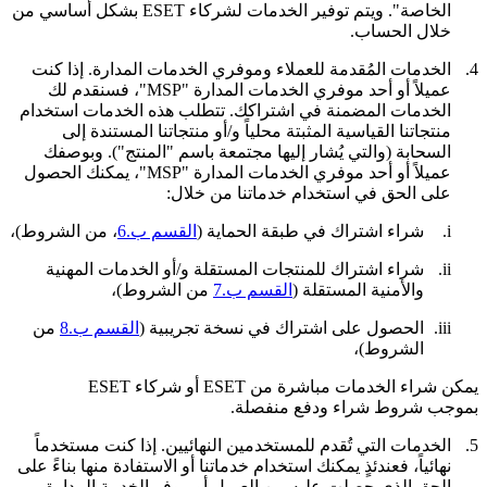
الخاصة". ويتم توفير الخدمات لشركاء ESET بشكل أساسي من
خلال الحساب.
4.
الخدمات المُقدمة للعملاء وموفري الخدمات المدارة.
إذا كنت
عميلاً أو أحد موفري الخدمات المدارة "MSP"، فسنقدم لك
الخدمات المضمنة في اشتراكك. تتطلب هذه الخدمات استخدام
منتجاتنا القياسية المثبتة محلياً و/أو منتجاتنا المستندة إلى
السحابة (والتي يُشار إليها مجتمعة باسم "
المنتج
"). وبوصفك
عميلاً أو أحد موفري الخدمات المدارة "MSP"، يمكنك الحصول
على الحق في استخدام خدماتنا من خلال:
i.
شراء اشتراك في طبقة الحماية (
القسم ب.6
، من الشروط)،
ii.
شراء اشتراك للمنتجات المستقلة و/أو الخدمات المهنية
والأمنية المستقلة (
القسم ب.7
من الشروط)،
iii.
الحصول على اشتراك في نسخة تجريبية (
القسم ب.8
من
الشروط)،
يمكن شراء الخدمات مباشرة من ESET أو شركاء ESET
بموجب شروط شراء ودفع منفصلة.
5.
الخدمات التي تُقدم للمستخدمين النهائيين.
إذا كنت مستخدماً
نهائياً، فعندئذٍ يمكنك استخدام خدماتنا أو الاستفادة منها بناءً على
الحق الذي حصلت عليه من العميل أو موفر الخدمة المدارة