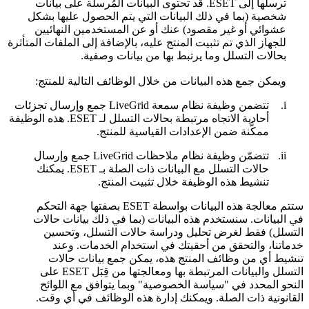
ترسلها إلى ESET. قد تحتوى البيانات المُرسلة على بيانات
شخصية (بما في ذلك البيانات التي يتم الحصول عليها بشكل
عشوائي أو غير مقصود) عنك أو عن المستخدمين النهائيين
للجهاز الذي تم تثبيت المنتج عليه، بالإضافة إلى الملفات المتأثرة
بحالات التسلل وما يرتبط بها من بيانات وصفية.
ويمكن جمع هذه البيانات من خلال الوظائف التالية للمنتج:
i.
تتضمن وظيفة نظام سمعة LiveGrid جمع وإرسال تجزئات
أحادية الاتجاه مرتبطة بحالات التسلل لـ ESET. هذه الوظيفة
ممكَّنة ضمن الإعدادات القياسية للمنتج.
ii.
تتضمّن وظيفة نظام ملاحظات LiveGrid جمع وإرسال
حالات التسلل مع البيانات ذات الصلة بـ ESET. يمكنك
تنشيط هذه الوظيفة خلال تثبيت المنتج.
ستتم معالجة هذه البيانات بواسطة ESET بصفتها جهة التحكم
في البيانات. سنستخدم هذه البيانات (بما في ذلك بيانات حالات
التسلل) فقط لغرض تحليل ودراسة حالات التسلل، وتحسين
خدماتنا، والتحقق من أحقيتك في استخدام الخدمات. وعند
تنشيط أي من وظائف المنتج هذه، يمكن جمع بيانات حالات
التسلل والبيانات المرتبطة بها ومعالجتها من قِبَل ESET على
النحو المحدد في "سياسة الخصوصية" وبما يتوافق مع اللوائح
القانونية ذات الصلة. ويمكنك إدارة هذه الوظائف في أي وقت.