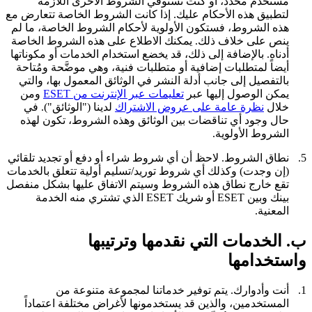
مستخدم محدد، أو كنت تستوفي الشروط الأخرى اللازمة
لتطبيق هذه الأحكام عليك. إذا كانت الشروط الخاصة تتعارض مع
هذه الشروط، فستكون الأولوية لأحكام الشروط الخاصة، ما لم
ينص على خلاف ذلك. يمكنك الاطلاع على هذه الشروط الخاصة
أدناه. بالإضافة إلى ذلك، قد يخضع استخدام الخدمات أو مكوناتها
أيضاً لمتطلبات إضافية أو متطلبات فنية، وهي موضَّحة ومُتاحة
بالتفصيل إلى جانب أدلة النشر في الوثائق المعمول بها، والتي
يمكن الوصول إليها عبر
تعليمات عبر الإنترنت من ESET
ومن
خلال
نظرة عامة على عروض الاشتراك
لدينا ("
الوثائق
"). في
حال وجود أي تناقضات بين الوثائق وهذه الشروط، تكون لهذه
الشروط الأولوية.
5.
نطاق الشروط.
لاحظ أن أي شروط شراء أو دفع أو تجديد تلقائي
(إن وجدت) وكذلك أي شروط توريد/تسليم أولية تتعلق بالخدمات
تقع خارج نطاق هذه الشروط وسيتم الاتفاق عليها بشكل منفصل
بينك وبين ESET أو شريك ESET الذي تشتري منه الخدمة
المعنية.
ب. الخدمات التي نقدمها وترتيبها
واستخدامها
1.
أنت وأدوارك.
يتم توفير خدماتنا لمجموعة متنوعة من
المستخدمين، والذين قد يستخدمونها لأغراض مختلفة اعتماداً