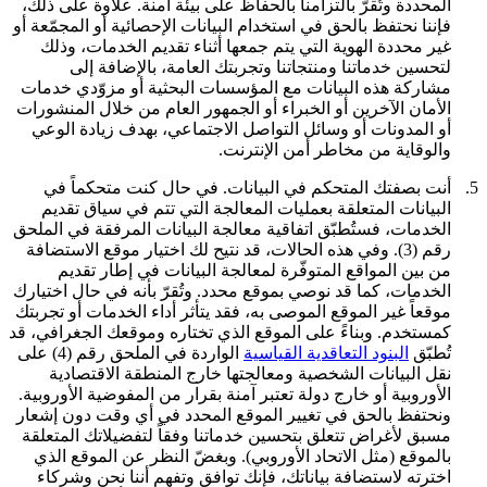
المحددة وتُقرّ بالتزامنا بالحفاظ على بيئة آمنة. علاوة على ذلك،
فإننا نحتفظ بالحق في استخدام البيانات الإحصائية أو المجمّعة أو
غير محددة الهوية التي يتم جمعها أثناء تقديم الخدمات، وذلك
لتحسين خدماتنا ومنتجاتنا وتجربتك العامة، بالإضافة إلى
مشاركة هذه البيانات مع المؤسسات البحثية أو مزوّدي خدمات
الأمان الآخرين أو الخبراء أو الجمهور العام من خلال المنشورات
أو المدونات أو وسائل التواصل الاجتماعي، بهدف زيادة الوعي
والوقاية من مخاطر أمن الإنترنت.
5.
أنت بصفتك المتحكم في البيانات.
في حال كنت متحكماً في
البيانات المتعلقة بعمليات المعالجة التي تتم في سياق تقديم
الخدمات، فستُطبّق اتفاقية معالجة البيانات المرفقة في الملحق
رقم (3). وفي هذه الحالات، قد نتيح لك اختيار موقع الاستضافة
من بين المواقع المتوفّرة لمعالجة البيانات في إطار تقديم
الخدمات، كما قد نوصي بموقع محدد. وتُقرّ بأنه في حال اختيارك
موقعاً غير الموقع الموصى به، فقد يتأثر أداء الخدمات أو تجربتك
كمستخدم. وبناءً على الموقع الذي تختاره وموقعك الجغرافي، قد
تُطبّق
البنود التعاقدية القياسية
الواردة في الملحق رقم (4) على
نقل البيانات الشخصية ومعالجتها خارج المنطقة الاقتصادية
الأوروبية أو خارج دولة تعتبر آمنة بقرار من المفوضية الأوروبية.
ونحتفظ بالحق في تغيير الموقع المحدد في أي وقت دون إشعار
مسبق لأغراض تتعلق بتحسين خدماتنا وفقاً لتفضيلاتك المتعلقة
بالموقع (مثل الاتحاد الأوروبي). وبغضّ النظر عن الموقع الذي
اخترته لاستضافة بياناتك، فإنك توافق وتفهم أننا نحن وشركاء