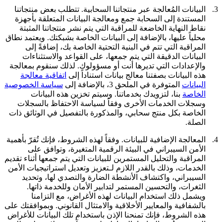
3.
البيانات المُعالجة عبر منتجاتنا السحابية.
تتطلب بعض منتجاتنا
المستندة إلى السحابة جمع ومعالجة البيانات المتعلقة بأجهزة
نقاط النهاية الخاضعة للمراقبة التي يتم نشر منتجاتنا المثبتة
محلياً عليها، بالإضافة إلى البيانات الخاصة بشبكتك. ويعتمد نطاق
المراقبة التي تتم في البنية التحتية الخاصة بك، إضافةً إلى
البيانات الدقيقة التي يتم جمعها، على القواعد والاستثناءات
والإعدادات التي تديرها أنت أو مسؤولوك. لذلك سنقوم بمعالجة
هذه البيانات بصفتنا معالج بيانات استناداً إلى
اتفاقية معالجة
البيانات
المتوفرة في الملحق 3، بالإضافة إلى
سياسة الخصوصية
الخاصة
بنا، لتزويدك بخدماتنا. وسيتم تخزين هذه البيانات
وسجلات الخدمات الأخرى وفقاً لسياسة الاحتفاظ بالسجلات
الخاصة بكل منتج سحابي، والمذكورة بالتفصيل في الوثائق ذات
الصلة.
4.
المعالجة الإضافية للبيانات.
وفقاً لهذه الشروط، فإنك تُقرّ بأهمية
الأمن السيبراني في البيئة الرقمية المتغيرة، وتوافق على
المراقبة والتحليل المستمرين للبيانات التي يتم جمعها أثناء تقديم
الخدمات، وذلك بالقدر اللازم لـتعزيز وتعديل استراتيجيات الأمن
السيبراني، واكتشاف الأنشطة الضارة والتصدي لها، وتحديد
الثغرات، والتحسين المستمر لتدابير الأمان وللخدمة ذاتها.
ويشمل ذلك استخدام البيانات لهذه الأغراض، مع التزامنا
بالشفافية والمعايير الأخلاقية والامتثال القانوني. وبموافقتك على
هذه الشروط، فإنك تمنحنا الإذن باستخدام تلك البيانات للأغراض