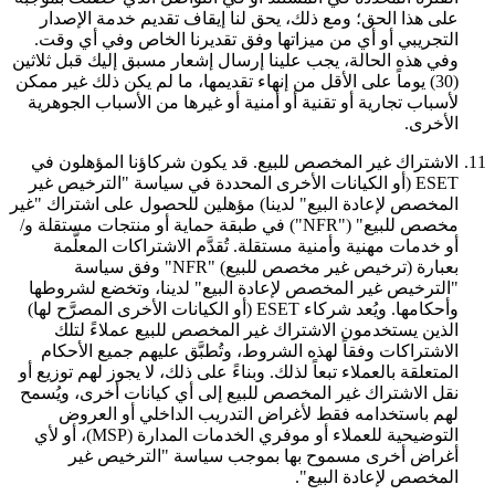
على هذا الحق؛ ومع ذلك، يحق لنا إيقاف تقديم خدمة الإصدار
التجريبي أو أي من ميزاتها وفق تقديرنا الخاص وفي أي وقت.
وفي هذه الحالة، يجب علينا إرسال إشعار مسبق إليك قبل ثلاثين
(30) يوماً على الأقل من إنهاء تقديمها، ما لم يكن ذلك غير ممكن
لأسباب تجارية أو تقنية أو أمنية أو غيرها من الأسباب الجوهرية
الأخرى.
11.
الاشتراك غير المخصص للبيع.
قد يكون شركاؤنا المؤهلون في
ESET (أو الكيانات الأخرى المحددة في سياسة "الترخيص غير
المخصص لإعادة البيع" لدينا) مؤهلين للحصول على اشتراك "غير
مخصص للبيع" ("
NFR
") في طبقة حماية أو منتجات مستقلة و/
أو خدمات مهنية وأمنية مستقلة. تُقدَّم الاشتراكات المعلَّمة
بعبارة (ترخيص غير مخصص للبيع) "NFR" وفق سياسة
"الترخيص غير المخصص لإعادة البيع" لدينا، وتخضع لشروطها
وأحكامها. ويُعد شركاء ESET (أو الكيانات الأخرى المصرَّح لها)
الذين يستخدمون الاشتراك غير المخصص للبيع عملاءً لتلك
الاشتراكات وفقاً لهذه الشروط، وتُطبَّق عليهم جميع الأحكام
المتعلقة بالعملاء تبعاً لذلك. وبناءً على ذلك، لا يجوز لهم توزيع أو
نقل الاشتراك غير المخصص للبيع إلى أي كيانات أخرى، ويُسمح
لهم باستخدامه فقط لأغراض التدريب الداخلي أو العروض
التوضيحية للعملاء أو موفري الخدمات المدارة (MSP)، أو لأي
أغراض أخرى مسموح بها بموجب سياسة "الترخيص غير
المخصص لإعادة البيع".