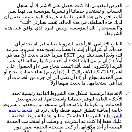
2.
العرض التقديمي.
إذا كنت تحصل على الاشتراك أو تسجل
الحساب أو تستخدم خدماتنا أو تنشرها لمؤسسة ما، فهذا يعني
أنك توافق على هذه الشروط نيابة عن تلك المؤسسة وتضمن أن
لديك هذه السلطة. في هذه الحالة، يُقصد بعبارتي "أنت"
و"المستخدم" تلك المؤسسة، وليس الفرد الذي يوافق على هذه
الشروط.
3.
الطابع الإلزامي.
اقرأ هذه الشروط بعناية قبل استخدام أي
خدمات أو شرائها أو إنشاء الحساب. تصبح هذه الشروط ملزمة
لك، ويُعدّ العقد بينك وبين ESET مبرماً عندما يحدث أيٌّ مما يلي
أولاً: (1) أن ترسل إليك ESET أو أحد شركائها رسالة تأكيد عبر
البريد الإلكتروني تُفيد بأنك أتممت بنجاح شراء أو الحصول على
اشتراكنا ("
تأكيد الاشتراك
")، أو (2) أن يتم إنشاء حسابك بنجاح أو
نشر الخدمة بنجاح، أو (3) أن تصل إلى أي جزء من الخدمات أو
تبدأ في استخدامها، ما يحدث منهما أولاً.
4.
الاتفاقية الرئيسية.
تشكل هذه الشروط اتفاقية رئيسية تحدد
الأحكام العامة لتوفير خدماتنا واستخدامها. قد تخضع بعض
الخدمات أو مكوناتها، بالإضافة إلى مستخدمين محددين، لشروط
خاصة إضافية تنطبق عليهم فقط، والتي ترد في
ملحقات هذه
الشروط
("
الشروط الخاصة
"). تنطبق هذه الشروط الخاصة
عليك فقط إذا كنت قد اشتريت أو وصلت أو استخدمت الخدمة
المعنية أو أحد مكوّناتها، أو كنت تستخدم الخدمة ضمن دور