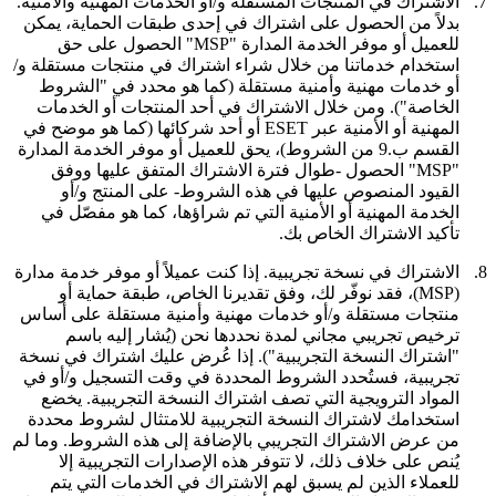
7.
الاشتراك في المنتجات المستقلة و/أو الخدمات المهنية والأمنية.
بدلاً من الحصول على اشتراك في إحدى طبقات الحماية، يمكن
للعميل أو موفر الخدمة المدارة "MSP" الحصول على حق
استخدام خدماتنا من خلال شراء اشتراك في منتجات مستقلة و/
أو خدمات مهنية وأمنية مستقلة (كما هو محدد في "الشروط
الخاصة"). ومن خلال الاشتراك في أحد المنتجات أو الخدمات
المهنية أو الأمنية عبر ESET أو أحد شركائها (كما هو موضح في
القسم ب.9 من الشروط)، يحق للعميل أو موفر الخدمة المدارة
"MSP" الحصول -طوال فترة الاشتراك المتفق عليها ووفق
القيود المنصوص عليها في هذه الشروط- على المنتج و/أو
الخدمة المهنية أو الأمنية التي تم شراؤها، كما هو مفصّل في
تأكيد الاشتراك الخاص بك.
8.
الاشتراك في نسخة تجريبية.
إذا كنت عميلاً أو موفر خدمة مدارة
(MSP)، فقد نوفّر لك، وفق تقديرنا الخاص، طبقة حماية أو
منتجات مستقلة و/أو خدمات مهنية وأمنية مستقلة على أساس
ترخيص تجريبي مجاني لمدة نحددها نحن (يُشار إليه باسم
"
اشتراك النسخة التجريبية"
). إذا عُرض عليك اشتراك في نسخة
تجريبية، فستُحدد الشروط المحددة في وقت التسجيل و/أو في
المواد الترويجية التي تصف اشتراك النسخة التجريبية. يخضع
استخدامك لاشتراك النسخة التجريبية للامتثال لشروط محددة
من عرض الاشتراك التجريبي بالإضافة إلى هذه الشروط. وما لم
يُنص على خلاف ذلك، لا تتوفر هذه الإصدارات التجريبية إلا
للعملاء الذين لم يسبق لهم الاشتراك في الخدمات التي يتم