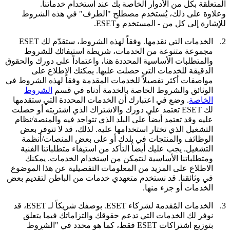
المتعلقة بكل من الأدوار الخاصة بك عند استخدام خدماتنا.
وعلاوة على ذلك، يُستخدم مصطلح "
الطرف
" في هذه الشروط
للإشارة إلى كل من - المستخدم وESET.
2.
الخدمات التي نقدمها.
وفقاً لهذه الشروط، ستقدّم لك ESET
مجموعة متنوعة من الخدمات، شريطة استيفائك للشروط
والمتطلبات الأساسية المحددة هنا، واعتماداً على دورك والحقوق
الدقيقة للخدمات التي حصلت عليها. يمكنك الاطلاع على
مواصفات أكثر تفصيلاً للخدمات المقدمة وفقاً لهذه الشروط في
الوثائق والشروط الخاصة بالخدمة أدناه في قسم
الشروط
الخاصة
. وضع في اعتبارك أن الخدمات المحددة التي ستقدمها
لك ESET تعتمد على دورك والاشتراك الذي اشتريته أو حصلت
عليه وقد تعتمد أيضاً على البلد الذي تتواجد فيه والمنصة/نظام
التشغيل الذي تختار استخدامها عليه. لذلك، قد لا تتوفر بعض
الوظائف والمنتجات في بلدك أو على بعض المنصات/أنظمة
التشغيل. يجب عليك أيضاً التأكد من استيفاء متطلباتنا الفنية
ومتطلباتنا الأساسية لتتمكن من استخدام الخدمات. يمكنك
الاطلاع على المزيد من المعلومات التفصيلية عن هذا الموضوع
في وثائقنا. قد نستخدم متعهدي خدمات من الباطن لتقديم بعض
الخدمات أو جزء منها.
3.
الخدمات المُقدمة لشركاء ESET.
بوصفك شريكاً لـ ESET، قد
نوفر لك الخدمات التي تدعم حقوقك والتزاماتك فيما يتعلق
بتوزيع اشتراكات ESET فقط، كما هو محدد في "الشروط