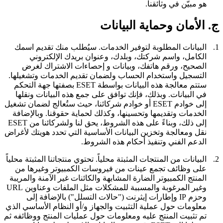
هو مبيّن في وثائقنا.
ج. الأمان وحماية البيانات
1.
البيانات المطلوبة لتوفير الخدمات.
سيُطلب منك تقديم اسمك
الكامل، واسم شركتك، وبلدك، وعنوان بريدك الإلكتروني
الصحيح، ورقم هاتفك، وبيانات و إحصاءات الاشتراك لغرض
التسجيل واستخدام الحساب ولضمان تقديم الخدمات وتشغيلها.
ستتم معالجة هذه البيانات بواسطة ESET بصفتها جهة التحكم
في البيانات. وبذلك، فإنك توافق على جمع هذه البيانات ونقلها
إلى خوادم ESET أو خوادم شركائنا، حيث ستُعالج لضمان تشغيل
الخدمات وتقديمها وتحسينها، وكذلك لحماية حقوقنا. وبالإضافة
إلى ذلك، وبناءً على هذه الشروط، يحق لنا ولشركائنا من ESET
نقل ومعالجة وتخزين البيانات الأساسية التي تحدد هويتك لأغراض
الدعم الفني وتنفيذ أحكام هذه الشروط.
2.
البيانات من المنتجات المثبتة محلياً.
تحتوي منتجاتنا المثبتة محلياً
على وظائف تجمع عينات من فيروسات الكمبيوتر وغيرها من
المنتج الكمبيوتر الضارة المشابهة والكائنات غير الآمنة والمريبة
وغير المرغوبة والمسببة للمشكلات مثل الملفات وعناوين URL
وحزم IP وإطارات إيثرنت ("
حالات التسلل
") بالإضافة إلى
معلومات حول عملية التثبيت والجهاز و/أو النظام الأساسي الذي
تم تثبيت المنتج عليه ومعلومات حول عمليات المنتج ووظائفه ثم