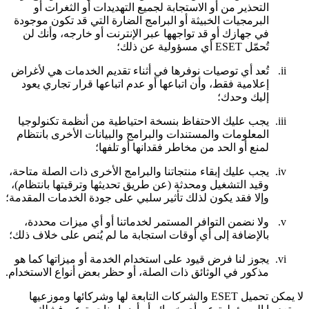
التحذير من أو الاستجابة لجميع التهديدات أو الثغرات أو
البرمجيات الخبيثة أو البرامج الضارة التي قد تكون موجودة
في جهازك أو قد تواجهها عبر الإنترنت أو خارجه، وأنك لن
تُحمّل ESET أي مسؤولية عن ذلك؛
ii.
تُعد أي توصيات نوفرها في أثناء تقديم الخدمات هي لأغراض
إعلامية فقط، وأن اتباعها أو عدم اتباعها قرار تجاري يعود
إليك وحدك؛
iii.
يجب عليك الاحتفاظ بنسخة احتياطية من أنظمة تكنولوجيا
المعلومات والمستندات والبرامج والبيانات الأخرى بانتظام
لمنع أو الحد من مخاطر فقدانها أو تلفها؛
iv.
يجب عليك إبقاء منتجاتنا والبرامج الأخرى ذات الصلة متاحة،
وقيد التشغيل ومحدثة (عن طريق تحديثها وترقيتها بانتظام)،
وإلا فقد يكون لذلك تأثير سلبي على جودة الخدمات المقدمة؛
v.
ولا نضمن التوافر المستمر لخدماتنا أو أي ميزات محددة،
بالإضافة إلى أي أوقات استجابة ما لم يُنص على خلاف ذلك؛
vi.
يجوز لنا فرض قيود على استخدام الخدمة أو ميزاتها كما هو
مذكور في الوثائق ذات الصلة، أو حظر بعض أنواع الاستخدام.
لا يمكن تحميل ESET والشركات التابعة لها وشركائها وموزعيها