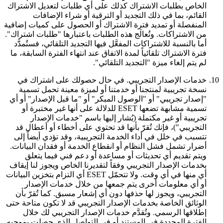
الخاص بطلبات الاشتراك كذلك على أي طلبات لتعديل الاشتراك
القائم، بما في ذلك التجديد أو الترقية أو شراء الإضافات
المنفصلة أو تمديد فترة الاشتراك أو الحصول على كميات إضافية
من الاشتراكات. وتُعالَج هذه الطلبات باعتبارها "طلبات اشتراك".
أما بالنسبة للاشتراكات المفعَّل فيها التجديد التلقائي، فستُمدَّد
فترة الاشتراك تلقائياً لمدة الاتفاق عند انتهاء الفترة السابقة، ما
لم يتم إلغاء ميزة "التجديد التلقائي".
10.
خدمات الإصدار التجريبي.
في حال حصولك على اشتراك في
نسخة تجريبية لمنتجنا أو خدمتنا أو لميزة معينة تحمل تسمية
"إصدار تجريبي" أو "الوصول المبكر" أو "ما قبل الإصدار" أو أي
تسمية مشابهة تضعها ESET للدلالة على أنها غير مختبرة أو
تجريبية أو غير مكتملة (يُشار إليها باسم "
خدمات الإصدار
التجريبي
")، فإنك تُقرّ بأنها قد تحتوي على أخطاء أو أعطال قد
تتسبب في خلل في أداء الخدمة التجريبية، وقد تؤدي أيضاً إلى
أضرار تشمل فشل النظام أو انقطاع الخدمة أو فقدان البيانات.
ويتم تقديم أي تحديثات أو مساعدة أو دعم فني فيما يتعلق
بخدمات الإصدار التجريبي وفقاً لتقديرنا الخاص ويجوز لنا إيقاف
أي منها في أي وقت. ولا تتحمّل ESET أي التزام بتخزين البيانات
أو أي معلومات أخرى يتم جمعها من خلال خدمات الإصدار
التجريبي، ويجوز لها حذفها دون أي إشعار مسبق. كما تُقرّ بأن
الوثائق الخاصة بخدمات الإصدار التجريبي قد لا تكون متاحة حتى
إطلاقها الرسمي. وتُقدَّم خدمات الإصدار التجريبي لك خلال
الفترة المحددة في المستند أو في التواصل الذي حصلت بموجبه