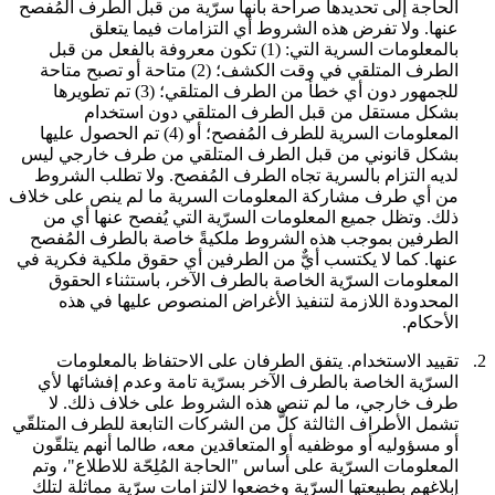
الحاجة إلى تحديدها صراحة بأنها سرّية من قبل الطرف المُفصح
عنها. ولا تفرض هذه الشروط أي التزامات فيما يتعلق
بالمعلومات السرية التي: (1) تكون معروفة بالفعل من قبل
الطرف المتلقي في وقت الكشف؛ (2) متاحة أو تصبح متاحة
للجمهور دون أي خطأ من الطرف المتلقي؛ (3) تم تطويرها
بشكل مستقل من قبل الطرف المتلقي دون استخدام
المعلومات السرية للطرف المُفصح؛ أو (4) تم الحصول عليها
بشكل قانوني من قبل الطرف المتلقي من طرف خارجي ليس
لديه التزام بالسرية تجاه الطرف المُفصح. ولا تطلب الشروط
من أي طرف مشاركة المعلومات السرية ما لم ينص على خلاف
ذلك. وتظل جميع المعلومات السرّية التي يُفصح عنها أي من
الطرفين بموجب هذه الشروط ملكيةً خاصة بالطرف المُفصح
عنها. كما لا يكتسب أيٌّ من الطرفين أي حقوق ملكية فكرية في
المعلومات السرّية الخاصة بالطرف الآخر، باستثناء الحقوق
المحدودة اللازمة لتنفيذ الأغراض المنصوص عليها في هذه
الأحكام.
2.
تقييد الاستخدام.
يتفق الطرفان على الاحتفاظ بالمعلومات
السرّية الخاصة بالطرف الآخر بسرّية تامة وعدم إفشائها لأي
طرف خارجي، ما لم تنص هذه الشروط على خلاف ذلك. لا
تشمل الأطراف الثالثة كلٌّ من الشركات التابعة للطرف المتلقّي
أو مسؤوليه أو موظفيه أو المتعاقدين معه، طالما أنهم يتلقّون
المعلومات السرّية على أساس "الحاجة المُلِحّة للاطلاع"، وتم
إبلاغهم بطبيعتها السرّية وخضعوا لالتزامات سرّية مماثلة لتلك