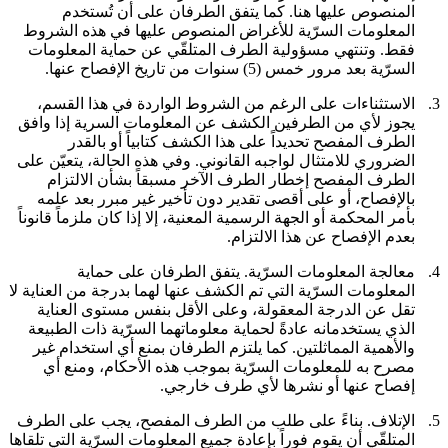
المنصوص عليها هنا. كما يتفق الطرفان على أن تُستخدم
المعلومات السرّية للأغراض المنصوص عليها في هذه الشروط
فقط. وتنتهي مسؤولية الطرف المتلقّي عن حماية المعلومات
السرّية بعد مرور خمس (5) سنوات من تاريخ الإفصاح عنها.
3.
الاستثناءات
على الرغم من الشروط الواردة في هذا القسم،
يجوز لأي من الطرفين الكشف عن المعلومات السرية إذا وافق
الطرف المفصح تحديداً على هذا الكشف كتابياً أو بالقدر
الضروري للامتثال لواجبه القانوني. وفي هذه الحالة، يتعيّن على
الطرف المفصح إخطار الطرف الآخر مسبقاً بشأن الالتزام
بالإفصاح، أو على أقصى تقدير دون تأخير غير مبرر بعد علمه
بأمر المحكمة أو الجهة الرسمية المعنية، إلا إذا كان ملزماً قانوناً
بعدم الإفصاح عن هذا الالتزام.
4.
معالجة المعلومات السرّية.
يتفق الطرفان على حماية
المعلومات السرّية التي تم الكشف عنها لهما بدرجة من العناية لا
تقل عن الدرجة المعقولة، وعلى الأقل بنفس مستوى العناية
الذي يستخدمانه عادةً لحماية معلوماتهما السرّية ذات الطبيعة
والأهمية المماثلتين. كما يلتزم الطرفان بمنع أي استخدام غير
مصرح به للمعلومات السرّية بموجب هذه الأحكام، ومنع أي
إفصاح عنها أو نشرها لأي طرف خارجي.
5.
الإتلاف.
بناءً على طلب من الطرف المفصح، يجب على الطرف
المتلقّي أن يقوم فوراً بإعادة جميع المعلومات السرّية التي تلقاها