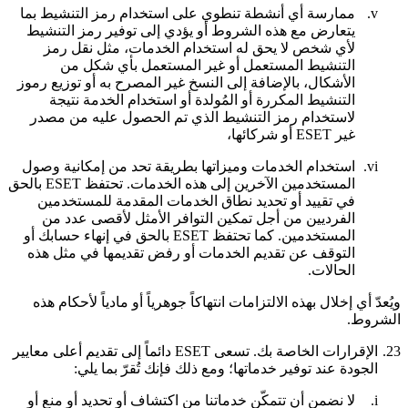
v.
ممارسة أي أنشطة تنطوي على استخدام رمز التنشيط بما
يتعارض مع هذه الشروط أو يؤدي إلى توفير رمز التنشيط
لأي شخص لا يحق له استخدام الخدمات، مثل نقل رمز
التنشيط المستعمل أو غير المستعمل بأي شكل من
الأشكال، بالإضافة إلى النسخ غير المصرح به أو توزيع رموز
التنشيط المكررة أو المُولدة أو استخدام الخدمة نتيجة
لاستخدام رمز التنشيط الذي تم الحصول عليه من مصدر
غير ESET أو شركائها،
vi.
استخدام الخدمات وميزاتها بطريقة تحد من إمكانية وصول
المستخدمين الآخرين إلى هذه الخدمات. تحتفظ ESET بالحق
في تقييد أو تحديد نطاق الخدمات المقدمة للمستخدمين
الفرديين من أجل تمكين التوافر الأمثل لأقصى عدد من
المستخدمين. كما تحتفظ ESET بالحق في إنهاء حسابك أو
التوقف عن تقديم الخدمات أو رفض تقديمها في مثل هذه
الحالات.
ويُعدّ أي إخلال بهذه الالتزامات انتهاكاً جوهرياً أو مادياً لأحكام هذه
الشروط.
23.
الإقرارات الخاصة بك.
تسعى ESET دائماً إلى تقديم أعلى معايير
الجودة عند توفير خدماتها؛ ومع ذلك فإنك تُقرّ بما يلي:
i.
لا نضمن أن تتمكّن خدماتنا من اكتشاف أو تحديد أو منع أو