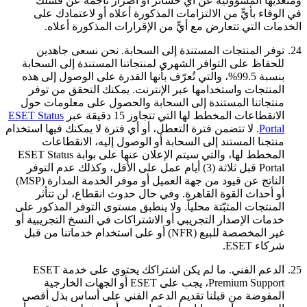
ومتعديها المسؤولية عن أي خسائر أو أضرار ناجمة عن فشلك
في الوفاء بأيٍّ من الالتزامات المذكورة أعلاه أو لاعتمادك على
الخدمات التي تتعارض مع أيٍّ من الإقرارات المذكورة أعلاه.
24.
توفر المنتجات المستندة إلى السحابة.
نحن نسعى جاهدين
للحفاظ على التوافر الشهري لمنتجاتنا المستندة إلى السحابة
بنسبة 99.5%، والتي تُعرّف بأنها القدرة على الوصول إلى هذه
المنتجات واستخدامها عبر الإنترنت. يمكنك التحقق من توفر
منتجاتنا المستندة إلى السحابة والحصول على معلومات حول
الانقطاعات المخطط لها التي تتجاوز 15 دقيقة عبر
ESET Status
Portal
. لا تتضمن فترة التعطل، أو أي فترة لا يمكنك فيها استخدام
منتجنا المستند إلى السحابة أو الوصول إليه، الانقطاعات
المخطط لها، والتي سيتم الإعلان عنها على بوابة ESET Status
Portal قبل ثلاثة (3) أيام عمل على الأقل، وكذلك عدم التوفر
الناتج عن قيود من جهة العميل أو موفر الخدمة المدارة (MSP)
أو أحداث القوة القاهرة. وفي حال حدوث انقطاع، لن تتأثر
المنتجات المثبّتة محلياً. ولا ينطبق مستوى التوفر المذكور على
خدمات الإصدار التجريبي أو الاشتراكات في النسخ التجريبية أو
غير المخصصة للبيع (NFR) أو على استخدام خدماتنا من قبل
شركاء ESET.
25.
الدعم الفني.
ما لم يكن اشتراكك يحتوي على خدمة ESET
Premium Support، يجب على ESET أو الجهات الخارجية
المفوضة من قبلنا تقديم الدعم الفني على أساس بذل أقصى