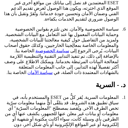
ESET المعتمدين قد نصل إلى بياناتك من مواقع أخرى غير
الموقع الذي اخترته، ويكون هذا الوصول لغرض تقديم الدعم
الفني وضمان الأمان وتحسين جودة خدماتنا. وتُقرّ وتقبل بأن هذا
الوصول ضروري لتقديم الخدمات بكفاءة.
6.
سياسة الخصوصية والأمان.
نحن نلتزم بقوانين الخصوصية
وحماية البيانات المعمول بها عند التعامل مع البيانات الشخصية.
ولمزيد من التفاصيل حول كيفية معالجتنا للبيانات الشخصية،
والمعلومات الخاصة بمعالِجينا الخارجيين، وكذلك حقوق أصحاب
البيانات، يُرجى الرجوع إلى
سياسة الخصوصية
الخاصة بنا.
بالإضافة إلى ذلك، تم تنفيذ التدابير التقنية والتنظيمية اللازمة
لمعالجة البيانات المرتبطة بخدماتنا. ويمكنك الاطلاع على وصف
أكثر تفصيلاً لهذه التدابير، إلى جانب المعلومات المتعلقة
بالشهادات المعتمدة ذات الصلة، في
سياسة الأمان
الخاصة بنا.
د. - السرية
1.
المعلومات السرية.
يُقر كلٌّ من ESET والمستخدم بأنه، في
سياق تطبيق هذه الشروط، قد يتلقّى أيٌّ منهما معلومات سرّية
تخص الطرف الآخر. ويُقصد بمصطلح "
المعلومات السرّية
" أي
معلومات أو بيانات غير معلن عنها للجمهور، يكشف عنها أي من
الطرفين بأي وسيلة كانت، سواء أكانت مكتوبة أو شفهية أو
إلكترونية أو عبر المواقع الإلكترونية أو بأي شكل آخر، دون