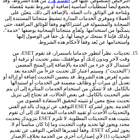
الترخيص المنصوص عليها في
القسم هـ.2
من هذه الشروط، وقد
يخضع أيضاً لمتطلبات أساسية إضافية أو شروط تقنية مُفصلة
ومُتاحة في الوثائق ذات الصلة. بالإضافة إلى ذلك، يتعيّن على
العملاء وموفري الخدمات المدارة تنشيط منتجاتنا المستندة إلى
السحابة والمشمولة في اشتراكاتهم وفقاً للوثائق المرافقة، حتى
يتمكّنوا من استخدامها. وتُقدَّم منتجاتنا السحابية بوصفها "خدمة"،
ولذلك فإننا لا نمنحك ترخيصاً لها، بل حقاً في الوصول إليها
واستخدامها عن بُعد وفقاً لأحكام هذه الشروط.
15.
تحديثات.
نظراً لتطور خدماتنا باستمرار، قد تقوم ESET، من
وقت لآخر وبدون إذنك أو موافقتك، بنشر تحديث أو ترقية أو
استبدال لأي جزء من الخدمة بالإضافة إلى المنتج المضمن
("التحديث"). وسيتم اعتبار كل تحديث جزءاً من الخدمة بعد
نشره لغرض هذه الشروط. قد يتضمن التحديث إضافة أو إزالة أو
تعديل أي ميزات أو وظائف مضمنة في الخدمات أو استبدالها
بالكامل. قد لا تتمكن من استخدام الخدمات المتأثرة إلى أن يتم
نشر التحديث بالكامل. في بعض الحالات، قد تحتاج إلى تنزيل
تحديث منتج معين أو تثبيته لتحقيق الاستفادة القصوى من
الخدمة. يجوز لشركة ESET التوقف عن تزويدك بالدعم الفني
والتحديثات الأحدث أو تقييد الخدمات المقدمة لك إلى أن تقوم
بتثبيت هذه التحديثات المطلوبة. لا تلتزم ESET بتزويدك بتحديث
محدد ويجوز لها تحديد وقت التحديث وما إذا كان مناسباً أم لا.
يجوز لشركة ESET، وفقاً لتقديرها الخاص، التوقف عن تقديم
التحديثات (1) لأي إصدارات أخرى من الخدمة بخلاف الإصدار