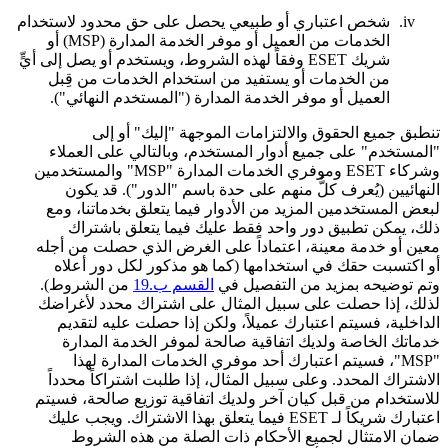
iv.
شخص اعتباري أو طبيعي يحصل على حق محدود لاستخدام
الخدمات من العميل أو موفر الخدمة المدارة (MSP) أو
شريك ESET وفقاً لهذه الشروط، ويستخدم أو يصل إلى أيٍّ
من الخدمات أو يستفيد من استخدام الخدمات من قِبل
العميل أو موفر الخدمة المدارة ("
المستخدم النهائي
").
تنطبق جميع الحقوق والالتزامات الموجهة "إليك" أو إلى
"المستخدم" على جميع أدوار المستخدم، وبالتالي على العملاء
وشركاء ESET وموفري الخدمات المدارة "MSP" والمستخدمين
النهائيين (يُعرف كلٌّ منهم على حدة باسم "
الدور
"). قد يكون
لبعض المستخدمين المزيد من الأدوار فيما يتعلق بخدماتنا، ومع
ذلك، يمكن تطبيق دور واحد فقط عليك فيما يتعلق باشتراك
معين أو خدمة معينة، اعتماداً على الغرض الذي حصلت من أجله
أو اكتسبت حقك في استخدامها (كما هو مذكور لكل دور أعلاه
وتم توضيحه بمزيد من التفصيل في
القسم ب.19
من الشروط).
لذلك، إذا حصلت على سبيل المثال على اشتراك محدد لأغراضك
الداخلية، فسيتم اعتبارك عميلاً، ولكن إذا حصلت عليه لتقديم
خدماتك الخاصة ولديك اتفاقية صالحة لموفر الخدمة المدارة
"MSP"، فسيتم اعتبارك أحد موفري الخدمات المدارة لهذا
الاشتراك المحدد. وعلى سبيل المثال، إذا طلبت اشتراكاً محدداً
للاستخدام من قبل كيان آخر ولديك اتفاقية توزيع صالحة، فسيتم
اعتبارك شريكاً لـ ESET فيما يتعلق بهذا الاشتراك. ويجب عليك
ضمان الامتثال لجميع الأحكام ذات الصلة من هذه الشروط