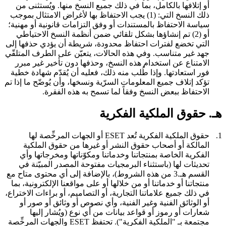
أو إتلافها بالكامل، بما في ذلك جميع النسخ منها. ويُستثنى من
ذلك النسخ التي: (1) يجب الاحتفاظ بها لأغراض الامتثال بموجب
سياسة الاحتفاظ بالمستندات أو وفق التزامات قانونية أو مهنية؛
أو (2) تم إنشاؤها بشكل تلقائي ضمن أنظمة النسخ الاحتياطي
التي تخضع لفترات احتفاظ محدودة، شريطة أن يؤدي حذفها إلى
جهد غير متناسب. وفي هذه الحالات، يتعيّن على الطرف المتلقّي
الامتناع عن استخدام هذه النسخ، وحذفها دون تأخير غير مبرر
فور استعادتها. وإذا طُلب منه ذلك، فعليه أن يُقدّم شهادة خطية
تؤكد إتلاف جميع المعلومات السرّية ونسخها، وأن يُوضّح ما إذا تم
الاحتفاظ ببعض النسخ وفقاً لما تسمح به هذه الفقرة.
هـ. حقوق الملكية الفكرية
1.
حقوق الملكية الفكرية
تُعد ESET أو الجهات المرخِّصة لها
المالكة أو أصحاب حقوق النشر أو غيرها من حقوق الملكية
الفكرية الخاصة بمنتجاتنا وخدماتنا ومكوّناتها ومخرجاتها وأي
تحديثات لها (باستثناء البرمجيات مفتوحة المصدر المبيّنة في
القسم هـ.3 من هذه الشروط)، بالإضافة إلى أي محتوى متاح مع
منتجاتنا أو خدماتنا أو من خلالها أو على مواقعنا الإلكترونية، بما
في ذلك جميع علاماتنا التجارية، أو التصاميم، أو براءات الاختراع،
أو الوثائق الفنية وغير الفنية، وأي نصوص أو وثائق أو صور أو
شعارات أو رموز أو قواعد بيانات من أي نوع (ويُشار إليها
مجتمعة بـ "الملكية الفكرية"). تحتفظ ESET والجهات المرخِّصة