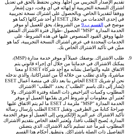
تقديم الإصدار التجريبي من أجلها. ونحن نحتفظ بالحق في تعديل
اشتراك النسخة التجريبية أو إنهائه في أي وقت، دون إشعار
ووفقاً لتقديرنا الخاص. وبالحصول على اشتراك نسخة تجريبية
في إحدى الخدمات من خلال ESET أو أحد شركائها (كما هو
موضح في
القسم ب.9
من الشروط)، يحق للعميل أو موفر
الخدمة المدارة "MSP" الحصول -طوال فترة الاشتراك المتفق
عليها ووفق القيود المنصوص عليها في هذه الشروط- على
الخدمات المحددة في عرض اشتراك النسخة التجريبية، كما هو
مبيَّن في تأكيد الاشتراك الخاص بك.
9.
طلب الاشتراك.
بوصفك عميلاً أو موفر خدمة مدارة (MSP)،
يمكنك الاشتراك في خدماتنا من خلال أي إجراء قانوني يتم
الاتفاق عليه والتواصل بشأنه مع أحد شركاء ESET أو معنا
مباشرةً، والذي تطلب من خلاله أيّاً من اشتراكاتنا، والذي ندخله
نحن أو شريك ESET الخاص بنا بعد ذلك في منصة أعمال ESET
(يُشار إلى ذلك باسم "
الطلب
"). يحدد "الطلب" الاشتراك
المطلوب وكميات التراخيص ذات الصلة وفترة الاشتراك. ولا
تُعتبر أي معلومات أو شروط أخرى يقدّمها العميل أو موفر
الخدمة المدارة "MSP" ملزمة لـ ESET ما لم يتم الاتفاق عليها
صراحةً كتابةً من الطرفين. وتقبل ESET الطلب بإرسال رسالة
تأكيد الاشتراك عبر البريد الإلكتروني إلى العميل أو موفر الخدمة
المدارة. يُصبح الطلب نافذاً، ويُعتبر العقد الخاص بتقديم الاشتراك
المطلوب مُبرماً عند تسليم تأكيد الاشتراك، الذي يتضمّن
التفاصيل ذات الصلة باشتراكك. وتنطبق أحكام هذا القسم