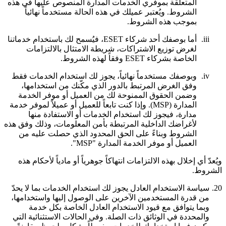
المتعلقة بموفري الخدمات المدارة المنصوص عليها في هذه
الشروط. ويُعتبر عميلك في هذه الحالة مستخدماً نهائياً
بموجب هذه الشروط.
iii.
أما بوصفك أحد شركاء ESET، فيُسمح لك باستخدام خدماتنا
لغرض توزيع الاشتراكات، شريطة الامتثال بالالتزامات
الخاصة بشركاء ESET وفقاً لهذه الشروط.
iv.
وبوصفك مستخدماً نهائياً، يجوز لك استخدام الخدمات فقط
وفق الغرض المرتبط بالدور الذي مكّنك من استخدامها،
وضمن الحقوق الممنوحة لك من العميل أو موفر الخدمة
المدارة (MSP). وإذا كنت تابعاً للعميل أو عميلاً لموفر خدمة
مدارة، فيجوز لك استخدام الخدمات أو الاستفادة منها
لأغراضك الداخلية المرتبطة بأمن المعلومات، وذلك وفق هذه
الشروط وبناءً على الحق المحدود الذي حصلت عليه من
العميل أو موفر الخدمة المدارة "MSP".
ويُعدّ أي إخلال بهذه الالتزامات انتهاكاً جوهرياً أو مادياً لأحكام هذه
الشروط.
20.
سياسة الاستخدام العادل
يجوز لك استخدام الخدمات بما لا يحدّ
من قدرة المستخدمين الآخرين على الوصول إليها واستخدامها،
وبما يتوافق مع قيود الاستخدام العادل الخاصة بكل خدمة
والمحددة في الوثائق ذات الصلة. وفي الحالات الاستثنائية التي