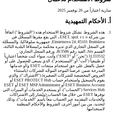
سارية اعتباراً من 26 نوفمبر 2025
أ. الأحكام التمهيدية
1.
هذه الشروط.
تشكل شروط الاستخدام هذه ("
الشروط
") اتفاقاً
بين شركة ESET, spol. s r. o.، التي يقع مقرها المسجَّل في
Einsteinova 24, 85101 Bratislava, جمهورية سلوفاكيا، والمسجَّلة
في السجل التجاري الذي تديره محكمة براتيسلافا البلدية الثالثة،
القسم Sro، القيد رقم 3586/B، ورقم السجل التجاري:
31333532 ("
نحن
" أو "
ESET
") وأنت، سواء كنت شخصاً اعتبارياً
أو طبيعياً ("
أنت
" أو "
المستخدم
")، الذي يسعى للحصول على أو
حصل بالفعل على حق استخدام منتجات ESET و/أو خدماتها
المدرجة ضمن عرضنا الموحد الموجَّه للشركات (باستثناء
العروض المخصصة للشركات الصغيرة) ("
الاشتراك
")، والذي
يقوم بالتسجيل واستخدام حساب ESET PROTECT Hub أو
ESET Business Account أو ESET MSP Administrator أو ESET
Services Hub ("
الحساب
")، أو يستخدم الخدمات أو الميزات التي
توفرها ESET من خلال هذا الحساب (ويُشار إلى الاشتراكات
والخدمات المقدمة عبر الحساب معاً باسم "
الخدمات
")، وذلك
لتحديد، من بين أمور أخرى، الشروط والأحكام المنظمة
لاستخدامها.