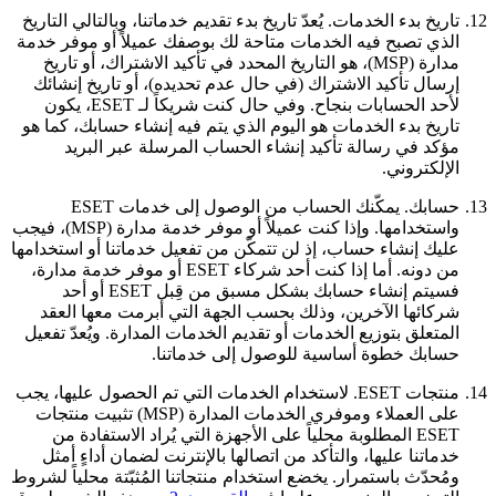
12.
تاريخ بدء الخدمات.
يُعدّ تاريخ بدء تقديم خدماتنا، وبالتالي التاريخ
الذي تصبح فيه الخدمات متاحة لك بوصفك عميلاً أو موفر خدمة
مدارة (MSP)، هو التاريخ المحدد في تأكيد الاشتراك، أو تاريخ
إرسال تأكيد الاشتراك (في حال عدم تحديده)، أو تاريخ إنشائك
لأحد الحسابات بنجاح. وفي حال كنت شريكاً لـ ESET، يكون
تاريخ بدء الخدمات هو اليوم الذي يتم فيه إنشاء حسابك، كما هو
مؤكد في رسالة تأكيد إنشاء الحساب المرسلة عبر البريد
الإلكتروني.
13.
حسابك.
يمكّنك الحساب من الوصول إلى خدمات ESET
واستخدامها. وإذا كنت عميلاً أو موفر خدمة مدارة (MSP)، فيجب
عليك إنشاء حساب، إذ لن تتمكّن من تفعيل خدماتنا أو استخدامها
من دونه. أما إذا كنت أحد شركاء ESET أو موفر خدمة مدارة،
فسيتم إنشاء حسابك بشكل مسبق من قِبل ESET أو أحد
شركائها الآخرين، وذلك بحسب الجهة التي أبرمت معها العقد
المتعلق بتوزيع الخدمات أو تقديم الخدمات المدارة. ويُعدّ تفعيل
حسابك خطوة أساسية للوصول إلى خدماتنا.
14.
منتجات ESET.
لاستخدام الخدمات التي تم الحصول عليها، يجب
على العملاء وموفري الخدمات المدارة (MSP) تثبيت منتجات
ESET المطلوبة محلياً على الأجهزة التي يُراد الاستفادة من
خدماتنا عليها، والتأكد من اتصالها بالإنترنت لضمان أداءٍ أمثل
ومُحدّث باستمرار. يخضع استخدام منتجاتنا المُثبّتة محلياً لشروط