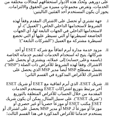
على دورهم. وتُحدِّد هذه الأدوار استحقاقهم لمجالات مختلفة من
الخدمات، وتفرض مجموعاتٍ مميزة من الحقوق والالتزامات.
يجوز أن يكون المستخدم أحد الفئتين التاليتين:
i.
جهة تشتري أو تحصل على الاشتراك المقدم وفقاً لهذه
الشروط لاستخدامها الداخلي الخاص ("
العميل
")، أو
لاستخدامها الداخلي في الجهات التابعة لها، أي الجهات
الخاضعة لسيطرتها أو التي تسيطر عليها أو التي تخضع
لسيطرة مشتركة مع العميل ("
الشركات التابعة
")؛
ii.
مزود خدمة مدارة أبرم اتفاقاً مع شركة ESET أو أحد
شركائها، يتيح له استخدام الخدمات لتقديم خدماته الخاصة
(باسمه وعلى حسابه) إلى عملائه، ويشتري أو يحصل على
الاشتراك وفقاً لهذه الشروط للأغراض ذات الصلة ("
MSP
").
يشمل مصطلح MSP أيضاً مدير MSP الذي يحصل على
الاشتراك للأغراض المذكورة في القسم الثاني؛
iii.
شريك ESET، الذي أبرم اتفاقية مع ESET أو شريك ESET
آخر مرتبط بتوزيع اشتراكات ESET ويستخدم الخدمات
المقدمة من خلال الحساب للأغراض المتعلقة بالتوزيع
("
شريك ESET
"). على سبيل المثال، يمكن أن يكون شريك
ESET مكتب ESET أو موزعاً حصرياً أو غير حصري أو
موزعاً أو موزعاً لـ MSP أو مدير MSP يحصل على اشتراك أو
يستخدم خدماتنا للأغراض المذكورة في هذا القسم الثالث؛