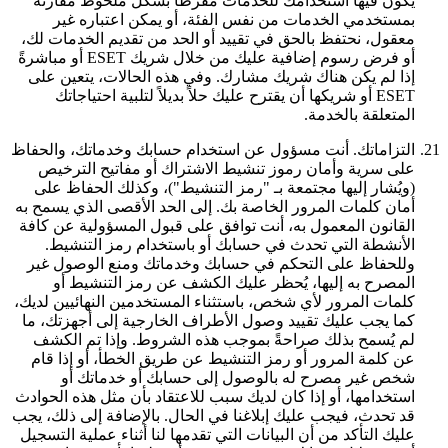
يكون فيها استخدامك للخدمات مفرطاً بشكل ملحوظ مقارنةً
بمستخدمي الخدمات من نفس الفئة، أو يمكن اعتباره غير
معقول، نحتفظ بالحق في تقييد أو الحد من تقديم الخدمات لك،
أو فرض رسوم إضافية عليك من خلال شريك ESET أو مباشرةً
إذا لم يكن هناك شريك مشارك. وفي هذه الحالات، يتعين على
ESET أو شريكها أن يقترح عليك حلاً بديلاً لتلبية احتياجاتك
المتعلقة بالخدمة.
21.
التزاماتك.
أنت مسؤول عن استخدام حسابك وخدماتك، والحفاظ
على سرية وأمان رموز تنشيط الاشتراك أو مفاتيح الترخيص
(ويُشار إليها مجتمعة بـ "
رمز التنشيط
")، وكذلك الحفاظ على
أمان كلمات المرور الخاصة بك. إلى الحد الأقصى الذي يسمح به
القانون المعمول به، أنت توافق على قبول المسؤولية عن كافة
الأنشطة التي تحدث في حسابك أو باستخدام رمز التنشيط.
وللحفاظ على التحكم في حسابك وخدماتك ومنع الوصول غير
المصرح به إليها، يُحظر عليك الكشف عن رمز التنشيط أو
كلمات المرور لأي شخص، باستثناء المستخدمين النهائيين لديك،
كما يجب عليك تقييد وصول الأطراف الخارجية إلى أجهزتك، ما
لم يُسمح بذلك صراحةً بموجب هذه الشروط. وإذا تم الكشف
عن كلمة المرور أو رمز التنشيط عن طريق الخطأ، أو إذا قام
شخص غير مصرح له بالوصول إلى حسابك أو خدماتك أو
استخدامها، أو إذا كان لديك سبب للاعتقاد بأن مثل هذه الحوادث
قد تحدث، فيجب عليك إبلاغنا في الحال. بالإضافة إلى ذلك، يجب
عليك التأكد من أن البيانات التي تقدمها لنا أثناء عملية التسجيل