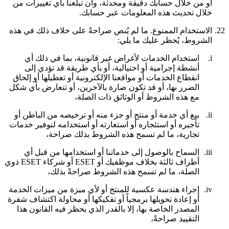
أو من خلال حسابك دقيقة ومحدثة، وأن تبلغنا بأي تغييرات من
خلال تحديث هذه المعلومات عبر حسابك.
22.
الاستخدام الممنوع.
ما لم يُنص صراحةً على خلاف ذلك في هذه
الشروط، يُحظر عليك ما يلي:
i.
استخدام الخدمات لأغراض غير قانونية، بما في ذلك أي
أنشطة إجرامية أو احتيالية، أو بأي طريقة قد تؤدي إلى
انقطاع الخدمات أو مواقعنا الإلكترونية أو تعطيلها أو إلحاق
الضرر بها، أو قد تكون ضارة بالآخرين، أو تتعارض بأي شكل
مع هذه الشروط أو الوثائق ذات الصلة،
ii.
بيع أي خدمة أو منتج أو جزء منه أو ترخيصه من الباطن أو
تأجيره أو استئجاره أو استعارته أو استخدامه لتوفير خدمات
تجارية، ما لم تسمح هذه الشروط بذلك صراحة،
iii.
السماح بالوصول إلى خدماتنا أو استخدامها من قبل أي
أطراف ثالثة بخلاف موظفيك أو ESET أو شركاء ESET ذوي
الصلة، ما لم تسمح هذه الشروط صراحةً بذلك،
iv.
إجراء هندسة عكسية للمنتج أو لأي ميزة من ميزات الخدمة
أو إعادة تحويلها برمجياً أو تفكيكها أو محاولة اكتشاف شفرة
المصدر الخاصة بها، إلا بالقدر الذي يحظر فيه القانون هذا
التقييد صراحةً،