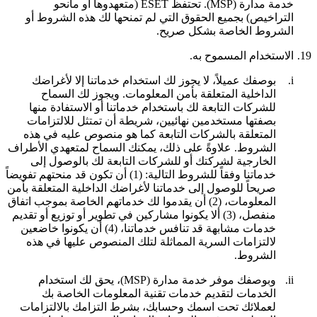
خدمة مدارة (MSP). تحتفظ ESET (متعهدوها أو مانحو
التراخيص) بجميع الحقوق التي لم تمنحها لك هذه الشروط أو
الشروط الخاصة بشكل صريح.
19.
الاستخدام المسموح به.
i.
بوصفك عميلاً، لا يجوز لك استخدام خدماتنا إلا لأغراضك
الداخلية المتعلقة بأمن المعلومات. ويجوز لك السماح
للشركات التابعة لك باستخدام خدماتنا أو الاستفادة منها
بصفتها مستخدمين نهائيين، شريطة أن تمتثل للالتزامات
المتعلقة بالشركات التابعة كما هو منصوص عليه في هذه
الشروط. علاوةً على ذلك، يمكنك السماح لمتعهدي الأطراف
الخارجية لشركتك أو للشركات التابعة لك بالوصول إلى
خدماتنا وفقاً للشروط التالية: (1) أن تكون قد منحتهم تفويضاً
صريحاً للوصول إلى خدماتنا لأغراضك الداخلية المتعلقة بأمن
المعلومات، (2) أن يقدموا لك خدماتهم الخاصة بموجب اتفاق
منفصل، (3) ألا يكونوا مشاركين في تطوير أو توزيع أو تقديم
خدمات مشابهة قد تنافس خدماتنا، (4) أن يكونوا خاضعين
لالتزامات السرية المماثلة لتلك المنصوص عليها في هذه
الشروط.
ii.
وبوصفك موفر خدمة مدارة (MSP)، يحق لك استخدام
الخدمات لتقديم خدمات تقنية المعلومات الخاصة بك
لعملائك تحت اسمك وحسابك، بشرط التزامك بالالتزامات