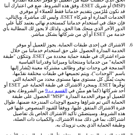
(MSP) أو شريك ESET، وفق هذه الشروط. ضع في اعتبارك أننا
قد نكون مُلزَمين بتقديم خدماتنا فقط للعملاء أو موفري
الخدمات المدارة أو شركاء ESET، وليس لك مباشرةً. وبالتالي،
فإن حقك في استخدام خدماتنا كمستخدم نهائي يعتمد كلياً على
الدور الآخر الذي منحك هذا الحق، ولذلك لا يجوز لك المطالبة بأي
خدمة من ESET أو أي من شركائها بشكل مباشر.
6.
الاشتراك في إحدى طبقات الحماية.
يجوز للعميل أو موفر
الخدمة المدارة الحصول على حق استخدام خدماتنا من خلال
شراء اشتراك في طبقة حماية محددة من ESET. وتتكوّن "
طبقة
الحماية
" من خدماتنا ومنتجاتنا وميزاتنا وقدراتنا القياسية
المدمجة في وحدات توفر وظائف مشتركة معينة (يُشار إليها
باسم "
الوحدات
")، ويتم تجميعها في طبقات مختلفة نقدّمها،
بحيث يُمثّل كل مستوى منها مستوى محدد من الحماية التي
توفّرها ESET. وبمجرد الاشتراك في طبقة الحماية عبر ESET أو
أحد شركائها (كما هو مبيَّن في
القسم ب.9
من الشروط)، يحق
للعميل أو موفر الخدمة المدارة "MSP" الحصول على طبقة
الحماية التي تم شراؤها وجميع الوحدات المندرجة ضمنها، طوال
فترة الاشتراك المتفق عليها، ووفقاً للقيود المنصوص عليها في
هذه الشروط. وسيتضمّن تأكيد الاشتراك الخاص بك تفاصيل
اشتراكك، بما في ذلك مدة الاشتراك، والكميات ذات الصلة،
وطبقة الحماية الذي يجب تزويدك به.