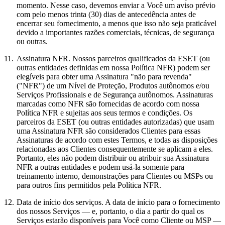
momento. Nesse caso, devemos enviar a Você um aviso prévio
com pelo menos trinta (30) dias de antecedência antes de
encerrar seu fornecimento, a menos que isso não seja praticável
devido a importantes razões comerciais, técnicas, de segurança
ou outras.
11.
Assinatura NFR.
Nossos parceiros qualificados da ESET (ou
outras entidades definidas em nossa Política NFR) podem ser
elegíveis para obter uma Assinatura "não para revenda"
("
NFR
") de um Nível de Proteção, Produtos autônomos e/ou
Serviços Profissionais e de Segurança autônomos. Assinaturas
marcadas como NFR são fornecidas de acordo com nossa
Política NFR e sujeitas aos seus termos e condições. Os
parceiros da ESET (ou outras entidades autorizadas) que usam
uma Assinatura NFR são considerados Clientes para essas
Assinaturas de acordo com estes Termos, e todas as disposições
relacionadas aos Clientes consequentemente se aplicam a eles.
Portanto, eles não podem distribuir ou atribuir sua Assinatura
NFR a outras entidades e podem usá-la somente para
treinamento interno, demonstrações para Clientes ou MSPs ou
para outros fins permitidos pela Política NFR.
12.
Data de início dos serviços.
A data de início para o fornecimento
dos nossos Serviços — e, portanto, o dia a partir do qual os
Serviços estarão disponíveis para Você como Cliente ou MSP —