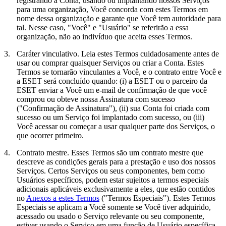
registrando a Conta, usando ou implantando nossos Serviços
para uma organização, Você concorda com estes Termos em
nome dessa organização e garante que Você tem autoridade para
tal. Nesse caso, "Você" e "Usuário" se referirão a essa
organização, não ao indivíduo que aceita esses Termos.
3.
Caráter vinculativo.
Leia estes Termos cuidadosamente antes de
usar ou comprar quaisquer Serviços ou criar a Conta. Estes
Termos se tornarão vinculantes a Você, e o contrato entre Você e
a ESET será concluído quando: (i) a ESET ou o parceiro da
ESET enviar a Você um e-mail de confirmação de que você
comprou ou obteve nossa Assinatura com sucesso
("
Confirmação de Assinatura
"), (ii) sua Conta foi criada com
sucesso ou um Serviço foi implantado com sucesso, ou (iii)
Você acessar ou começar a usar qualquer parte dos Serviços, o
que ocorrer primeiro.
4.
Contrato mestre.
Esses Termos são um contrato mestre que
descreve as condições gerais para a prestação e uso dos nossos
Serviços. Certos Serviços ou seus componentes, bem como
Usuários específicos, podem estar sujeitos a termos especiais
adicionais aplicáveis exclusivamente a eles, que estão contidos
no
Anexos a estes Termos
("
Termos Especiais
"). Estes Termos
Especiais se aplicam a Você somente se Você tiver adquirido,
acessado ou usado o Serviço relevante ou seu componente,
estiver usando o Serviço em uma função de Usuário específica