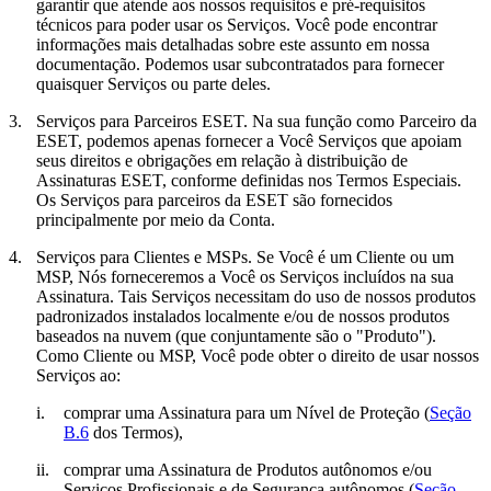
garantir que atende aos nossos requisitos e pré-requisitos
técnicos para poder usar os Serviços. Você pode encontrar
informações mais detalhadas sobre este assunto em nossa
documentação. Podemos usar subcontratados para fornecer
quaisquer Serviços ou parte deles.
3.
Serviços para Parceiros ESET.
Na sua função como Parceiro da
ESET, podemos apenas fornecer a Você Serviços que apoiam
seus direitos e obrigações em relação à distribuição de
Assinaturas ESET, conforme definidas nos Termos Especiais.
Os Serviços para parceiros da ESET são fornecidos
principalmente por meio da Conta.
4.
Serviços para Clientes e MSPs.
Se Você é um Cliente ou um
MSP, Nós forneceremos a Você os Serviços incluídos na sua
Assinatura. Tais Serviços necessitam do uso de nossos produtos
padronizados instalados localmente e/ou de nossos produtos
baseados na nuvem (que conjuntamente são o "
Produto
").
Como Cliente ou MSP, Você pode obter o direito de usar nossos
Serviços ao:
i.
comprar uma Assinatura para um Nível de Proteção (
Seção
B.6
dos Termos),
ii.
comprar uma Assinatura de Produtos autônomos e/ou
Serviços Profissionais e de Segurança autônomos (
Seção