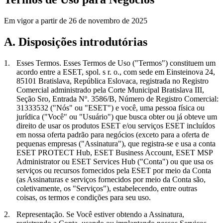
Em vigor a partir de 26 de novembro de 2025
A. Disposições introdutórias
1.
Esses Termos.
Esses Termos de Uso ("
Termos
") constituem um
acordo entre a ESET, spol. s r. o., com sede em Einsteinova 24,
85101 Bratislava, República Eslovaca, registrada no Registro
Comercial administrado pela Corte Municipal Bratislava III,
Seção Sro, Entrada Nº. 3586/B, Número de Registro Comercial:
31333532 ("
Nós
" ou "
ESET
") e você, uma pessoa física ou
jurídica ("
Você
" ou "
Usuário
") que busca obter ou já obteve um
direito de usar os produtos ESET e/ou serviços ESET incluídos
em nossa oferta padrão para negócios (exceto para a oferta de
pequenas empresas ("
Assinatura
"), que registra-se e usa a conta
ESET PROTECT Hub, ESET Business Account, ESET MSP
Administrator ou ESET Services Hub ("
Conta
") ou que usa os
serviços ou recursos fornecidos pela ESET por meio da Conta
(as Assinaturas e serviços fornecidos por meio da Conta são,
coletivamente, os "
Serviços
"), estabelecendo, entre outras
coisas, os termos e condições para seu uso.
2.
Representação.
Se Você estiver obtendo a Assinatura,