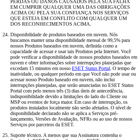
PERDAS OU DANOS CAUSADOS PELA SUA FALHA
EM CUMPRIR QUALQUER UMA DAS OBRIGAÇÕES
ACIMA OU PELA SUA CONFIANÇA NOS SERVIÇOS
QUE ESTEJA EM CONFLITO COM QUALQUER UM
DOS RECONHECIMENTOS ACIMA.
24.
Disponibilidade de produtos baseados em nuvem.
Nós
buscamos manter uma disponibilidade mensal de 99,5% para
nossos Produtos baseados em nuvem, definida como a
capacidade de acessar e usar tais Produtos pela Internet. Você
pode verificar a disponibilidade de nossos produtos baseados em
nuvem e obter informações sobre interrupções planejadas que
excedam 15 minutos em nosso
ESET Status Portal
. O tempo de
inatividade, ou qualquer período em que Você não pode usar ou
acessar nosso Produto baseado em nuvem, não inclui
interrupções planejadas, que serão anunciadas no ESET Status
Portal com pelo menos três (3) dias úteis de antecedência,
indisponibilidade devido a limitações do lado do Cliente ou
MSP ou eventos de força maior. Em caso de interrupção, os
produtos instalados localmente não serão afetados. O nível de
disponibilidade declarado não se aplica a Serviços pré-
lançamento, Versões de Avaliação, NFRs ou ao uso de nossos
Serviços por parceiros da ESET.
25.
Suporte técnico.
A menos que sua Assinatura contenha o