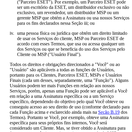
("
Parceiro ESET
"). Por exemplo, um Parceiro ESET pode
ser um escritório da ESET, um distribuidor exclusivo ou não
exclusivo, um revendedor, um distribuidor MSP ou um
gerente MSP que obtém a Assinatura ou usa nossos Serviços
para os fins declarados nessa Seção iii; ou
iv.
uma pessoa física ou jurídica que obtém um direito limitado
de usar os Serviços do cliente, MSP ou Parceiro ESET de
acordo com esses Termos, que usa ou acessa qualquer um
dos Serviços ou que se beneficia do uso dos Serviços pelo
Cliente ou MSP ("
Usuário Final
").
Todos os direitos e obrigações direcionados a "Você" ou ao
"Usuário" são aplicáveis a todas as funções de Usuários,
portanto para os Clientes, Parceiros ESET, MSPs e Usuários
Finais (cada um desses, separadamente, uma "
Função
"). Alguns
Usuários podem ter mais Funções em relação aos nossos
Serviços, porém, apenas uma Função pode ser aplicável a Você
em relação a uma Assinatura específica ou a um Serviço
específico, dependendo do objetivo pelo qual Você obteve ou
conseguiu acesso ao seu direito de uso (conforme declarado para
cada Função acima e esclarecido ainda mais na
Seção B.19
dos
Termos). Portanto se Você, por exemplo, obteve uma Assinatura
específica para seus próprios fins internos, Você será
considerado um Cliente. Mas, se tiver obtido a Assinatura para