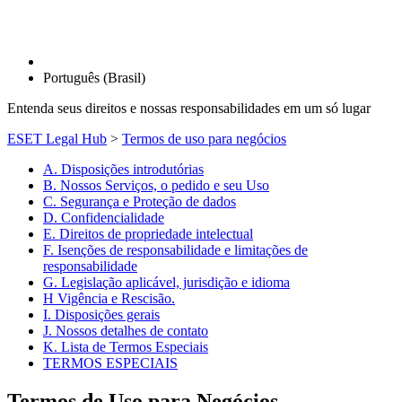
Português (Brasil)
Entenda seus direitos e nossas responsabilidades em um só lugar
ESET Legal Hub
>
Termos de uso para negócios
A. Disposições introdutórias
B. Nossos Serviços, o pedido e seu Uso
C. Segurança e Proteção de dados
D. Confidencialidade
E. Direitos de propriedade intelectual
F. Isenções de responsabilidade e limitações de
responsabilidade
G. Legislação aplicável, jurisdição e idioma
H Vigência e Rescisão.
I. Disposições gerais
J. Nossos detalhes de contato
K. Lista de Termos Especiais
TERMOS ESPECIAIS
Termos de Uso para Negócios