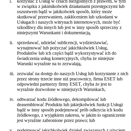
i.
korzystać z Usług w celach niezgodnych z prawem, w tym
w związku z jakimikolwiek działaniami przestępczymi lub
oszustwem bądź w jakikolwiek sposób, który może
skutkować przerwaniem, zakłóceniem lub szkodami w
Usługach i naszych witrynach internetowych, może być
szkodliwy dla innych lub jest w inny sposób sprzeczny z
niniejszymi Warunkami i dokumentacją,
ii.
sprzedawać, udzielać sublicencji, wydzierżawiać,
wynajmować lub pożyczać jakichkolwiek Usług,
Produktów lub ich części bądź wykorzystywać ich do
świadczenia usług komercyjnych, chyba że niniejsze
Warunki wyraźnie na to zezwalają,
iii.
zezwalać na dostęp do naszych Usług lub korzystanie z nich
przez strony trzecie inne niż pracownicy, firma ESET lub
odpowiedni partnerzy firmy ESET, chyba że jest to
wyraźnie dozwolone w niniejszych Warunkach,
iv.
odtwarzać kodu źródłowego, dekompilować lub
deasemblować Produktu lub jakiejkolwiek funkcji Usługi
bądź w inny sposób podejmować prób odkrycia ich kodu
źródłowego, z wyjątkiem zakresu, w jakim to ograniczenie
jest wyraźnie zabronione przez prawo; lub
v.
podejmować jakichkolwiek działań związanych z użyciem