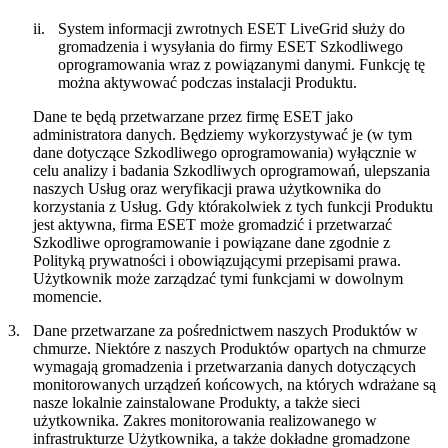
ii.
System informacji zwrotnych ESET LiveGrid służy do
gromadzenia i wysyłania do firmy ESET Szkodliwego
oprogramowania wraz z powiązanymi danymi. Funkcję tę
można aktywować podczas instalacji Produktu.
Dane te będą przetwarzane przez firmę ESET jako
administratora danych. Będziemy wykorzystywać je (w tym
dane dotyczące Szkodliwego oprogramowania) wyłącznie w
celu analizy i badania Szkodliwych oprogramowań, ulepszania
naszych Usług oraz weryfikacji prawa użytkownika do
korzystania z Usług. Gdy którakolwiek z tych funkcji Produktu
jest aktywna, firma ESET może gromadzić i przetwarzać
Szkodliwe oprogramowanie i powiązane dane zgodnie z
Polityką prywatności i obowiązującymi przepisami prawa.
Użytkownik może zarządzać tymi funkcjami w dowolnym
momencie.
3.
Dane przetwarzane za pośrednictwem naszych Produktów w
chmurze.
Niektóre z naszych Produktów opartych na chmurze
wymagają gromadzenia i przetwarzania danych dotyczących
monitorowanych urządzeń końcowych, na których wdrażane są
nasze lokalnie zainstalowane Produkty, a także sieci
użytkownika. Zakres monitorowania realizowanego w
infrastrukturze Użytkownika, a także dokładne gromadzone