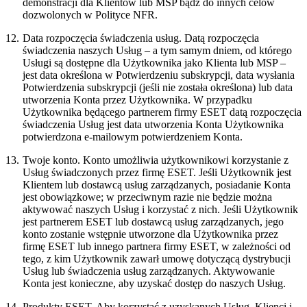
demonstracji dla Klientów lub MSP bądź do innych celów
dozwolonych w Polityce NFR.
12.
Data rozpoczęcia świadczenia usług.
Datą rozpoczęcia
świadczenia naszych Usług – a tym samym dniem, od którego
Usługi są dostępne dla Użytkownika jako Klienta lub MSP –
jest data określona w Potwierdzeniu subskrypcji, data wysłania
Potwierdzenia subskrypcji (jeśli nie została określona) lub data
utworzenia Konta przez Użytkownika. W przypadku
Użytkownika będącego partnerem firmy ESET datą rozpoczęcia
świadczenia Usług jest data utworzenia Konta Użytkownika
potwierdzona e-mailowym potwierdzeniem Konta.
13.
Twoje konto.
Konto umożliwia użytkownikowi korzystanie z
Usług świadczonych przez firmę ESET. Jeśli Użytkownik jest
Klientem lub dostawcą usług zarządzanych, posiadanie Konta
jest obowiązkowe; w przeciwnym razie nie będzie można
aktywować naszych Usług i korzystać z nich. Jeśli Użytkownik
jest partnerem ESET lub dostawcą usług zarządzanych, jego
konto zostanie wstępnie utworzone dla Użytkownika przez
firmę ESET lub innego partnera firmy ESET, w zależności od
tego, z kim Użytkownik zawarł umowę dotyczącą dystrybucji
Usług lub świadczenia usług zarządzanych. Aktywowanie
Konta jest konieczne, aby uzyskać dostęp do naszych Usług.
14.
Produkty ESET.
Aby korzystać z uzyskanych Usług, Klienci i