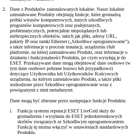
2.
Dane z Produktów zainstalowanych lokalnie.
Nasze lokalnie
zainstalowane Produkty obejmują funkcje, które gromadzą
próbki wirusów komputerowych, innych szkodliwych
programów komputerowych oraz podejrzanych,
problematycznych, potencjalnie niepożądanych lub
niebezpiecznych obiektów, takich jak pliki, adresy URL,
pakiety IP oraz ramki Ethernet („
Szkodliwe oprogramowanie
”),
a także informacje o procesie instalacji, urządzeniu i/lub
platformie, na której zainstalowano Produkt, oraz informacje o
działaniu i funkcjonalności Produktu, po czym wysyłają je do
ESET. Przekazywane dane mogą obejmować dane osobowe (w
tym dane osobowe pobrane losowo lub przypadkowo)
dotyczące Użytkownika lub Użytkowników Końcowych
urządzenia, na którym zainstalowano Produkt, a także pliki
uszkodzone przez Szkodliwe oprogramowanie wraz z
powiązanymi z nimi metadanymi.
Dane mogą być zbierane przez następujące funkcje Produktu:
i.
Funkcja systemu reputacji ESET LiveGrid służy do
gromadzenia i wysyłania do ESET jednokierunkowych
skrótów związanych ze Szkodliwym oprogramowaniem.
Funkcję tę można włączyć w ustawieniach standardowych
Produktu.