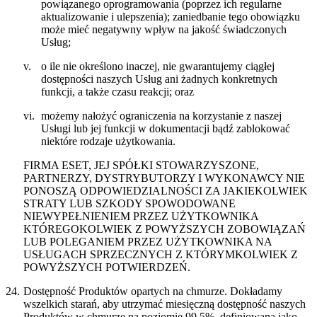
powiązanego oprogramowania (poprzez ich regularne
aktualizowanie i ulepszenia); zaniedbanie tego obowiązku
może mieć negatywny wpływ na jakość świadczonych
Usług;
v.
o ile nie określono inaczej, nie gwarantujemy ciągłej
dostępności naszych Usług ani żadnych konkretnych
funkcji, a także czasu reakcji; oraz
vi.
możemy nałożyć ograniczenia na korzystanie z naszej
Usługi lub jej funkcji w dokumentacji bądź zablokować
niektóre rodzaje użytkowania.
FIRMA ESET, JEJ SPÓŁKI STOWARZYSZONE,
PARTNERZY, DYSTRYBUTORZY I WYKONAWCY NIE
PONOSZĄ ODPOWIEDZIALNOŚCI ZA JAKIEKOLWIEK
STRATY LUB SZKODY SPOWODOWANE
NIEWYPEŁNIENIEM PRZEZ UŻYTKOWNIKA
KTÓREGOKOLWIEK Z POWYŻSZYCH ZOBOWIĄZAŃ
LUB POLEGANIEM PRZEZ UŻYTKOWNIKA NA
USŁUGACH SPRZECZNYCH Z KTÓRYMKOLWIEK Z
POWYŻSZYCH POTWIERDZEŃ.
24.
Dostępność Produktów opartych na chmurze.
Dokładamy
wszelkich starań, aby utrzymać miesięczną dostępność naszych
Produktów w chmurze na poziomie 99,5%, definiowaną jako