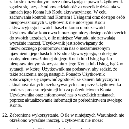
zakresie dozwolonym przez obowiązujące prawo Użytkownik
zgadza się przyjąć odpowiedzialność za wszelkie działania w
ramach jego Konta lub Kodu aktywacyjnego. W celu
zachowania kontroli nad Kontem i Usługami oraz dostępu osób
nieupoważnionych Użytkownik nie udostępni Kodu
aktywacyjnego i swoich haseł nikomu oprócz swoich
Użytkowników końcowych oraz ograniczy dostęp osób trzecich
do swoich urządzeń, o ile niniejsze Warunki nie zezwalają
wyraźnie inaczej. Użytkownik jest zobowiązany do
niezwłocznego poinformowania nas o niezamierzonym
ujawnieniu jego hasła lub Kodu aktywacyjnego, o dostępie
osoby nieupoważnionej do jego Konta lub Usług bądź o
nieuprawnionym skorzystaniu z jego Konta lub Usług, bądź w
sytuacji, w której Użytkownik ma podstawy, aby sądzić, że
takie zdarzenia mogą nastąpić. Ponadto Użytkownik
zobowiązuje się zapewnić zgodność ze stanem faktycznym i
aktualność danych przekazywanych nam przez Użytkownika
podczas procesu rejestracji lub za pośrednictwem Konta
Użytkownika oraz informować nas o wszelkich zmianach
poprzez aktualizowanie informacji za pośrednictwem swojego
Konta.
22.
Zabronione wykorzystanie.
O ile w niniejszych Warunkach nie
określono wyraźnie inaczej, Użytkownik nie może: