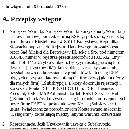
Obowiązuje od 26 listopada 2025 r.
A. Przepisy wstępne
1.
Niniejsze Warunki.
Niniejsze Warunki korzystania („
Warunki
”)
stanowią umowę pomiędzy firmą ESET, spol. s r. o., z siedzibą
pod adresem: Einsteinova 24, 85101 Bratysława, Republika
Słowacka, wpisaną do Rejestru Handlowego prowadzonego
przez Sąd Miejski dla Bratysławy III, sekcja Sro, pod numerem
3586/B, numer w rejestrze przedsiębiorców: 31333532 („
my
”
lub „
ESET”)
a Użytkownikiem, będącym osobą prawną lub
fizyczną („
Użytkownik
”), który ubiega się o uzyskanie lub
uzyskał prawo do korzystania z produktów i/lub usług ESET
objętych naszą standardową ofertą dla firm (z wyjątkiem oferty
dla małych firm) („
Subskrypcja
”), który dokonuje rejestracji i
korzysta z konta ESET PROTECT Hub, ESET Business
Account, ESET MSP Administrator lub ESET Services Hub
(„
Konto
”) lub który korzysta z usług lub funkcji udostępnianych
przez firmę ESET za pośrednictwem Konta (Subskrypcje i
usługi świadczone za pośrednictwem Konta zwane są łącznie
„
Usługami
”), określającą między innymi warunki korzystania.
2.
Reprezentacja.
Jeśli Użytkownik uzyskuje Subskrypcję,