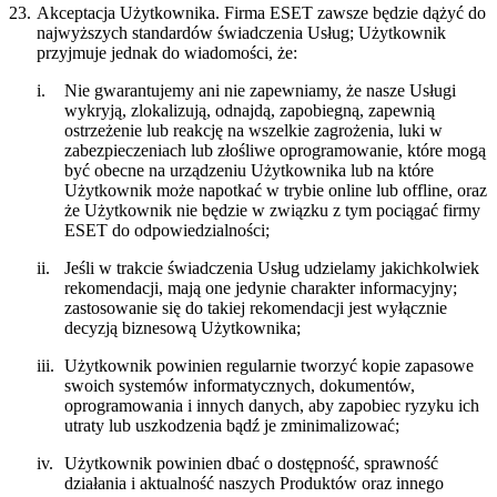
23.
Akceptacja Użytkownika.
Firma ESET zawsze będzie dążyć do
najwyższych standardów świadczenia Usług; Użytkownik
przyjmuje jednak do wiadomości, że:
i.
Nie gwarantujemy ani nie zapewniamy, że nasze Usługi
wykryją, zlokalizują, odnajdą, zapobiegną, zapewnią
ostrzeżenie lub reakcję na wszelkie zagrożenia, luki w
zabezpieczeniach lub złośliwe oprogramowanie, które mogą
być obecne na urządzeniu Użytkownika lub na które
Użytkownik może napotkać w trybie online lub offline, oraz
że Użytkownik nie będzie w związku z tym pociągać firmy
ESET do odpowiedzialności;
ii.
Jeśli w trakcie świadczenia Usług udzielamy jakichkolwiek
rekomendacji, mają one jedynie charakter informacyjny;
zastosowanie się do takiej rekomendacji jest wyłącznie
decyzją biznesową Użytkownika;
iii.
Użytkownik powinien regularnie tworzyć kopie zapasowe
swoich systemów informatycznych, dokumentów,
oprogramowania i innych danych, aby zapobiec ryzyku ich
utraty lub uszkodzenia bądź je zminimalizować;
iv.
Użytkownik powinien dbać o dostępność, sprawność
działania i aktualność naszych Produktów oraz innego