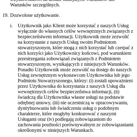
Warunków szczególnych.
19.
Dozwolone użytkowanie.
i.
Użytkownik jako Klient może korzystać z naszych Usług
wyłącznie do własnych celów wewnętrznych związanych z
bezpieczeństwem informacji. Użytkownik może zezwolić
na korzystanie z naszych Usług swoim Podmiotom
stowarzyszonym, które mogą z nich korzystać lub czerpać z
nich korzyści jako Użytkownicy końcowi, pod warunkiem
przestrzegania zobowiązań związanych z Podmiotem
stowarzyszonym, wynikających z niniejszych Warunków.
Ponadto Użytkownik może zezwolić na dostęp do naszych
Usług zewnętrznym wykonawcom Użytkownika lub jego
Podmiotu Stowarzyszonego, którzy: (i) zostali upoważnieni
przez Użytkownika do korzystania z naszych Usług dla
wewnętrznych celów bezpieczeństwa informacji, (ii)
świadczą dla Użytkownika własne usługi na podstawie
odrębnej umowy, (iii) nie uczestniczą w opracowywaniu,
dystrybuowaniu lub świadczeniu usług o podobnym
charakterze, które mogłyby konkurować z naszymi
Usługami oraz (iv) podlegają zobowiązaniom do
zachowania poufności porównywalnym ze zobowiązaniami
określonymi w niniejszych Warunkach.