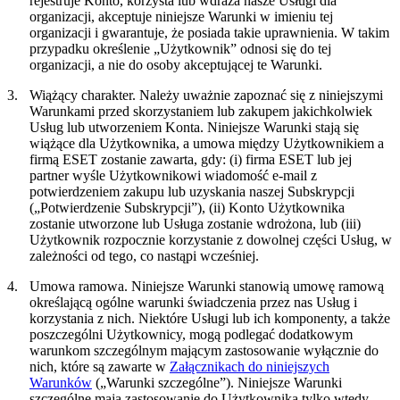
rejestruje Konto, korzysta lub wdraża nasze Usługi dla
organizacji, akceptuje niniejsze Warunki w imieniu tej
organizacji i gwarantuje, że posiada takie uprawnienia. W takim
przypadku określenie „Użytkownik” odnosi się do tej
organizacji, a nie do osoby akceptującej te Warunki.
3.
Wiążący charakter.
Należy uważnie zapoznać się z niniejszymi
Warunkami przed skorzystaniem lub zakupem jakichkolwiek
Usług lub utworzeniem Konta. Niniejsze Warunki stają się
wiążące dla Użytkownika, a umowa między Użytkownikiem a
firmą ESET zostanie zawarta, gdy: (i) firma ESET lub jej
partner wyśle Użytkownikowi wiadomość e-mail z
potwierdzeniem zakupu lub uzyskania naszej Subskrypcji
(„
Potwierdzenie Subskrypcji
”), (ii) Konto Użytkownika
zostanie utworzone lub Usługa zostanie wdrożona, lub (iii)
Użytkownik rozpocznie korzystanie z dowolnej części Usług, w
zależności od tego, co nastąpi wcześniej.
4.
Umowa ramowa.
Niniejsze Warunki stanowią umowę ramową
określającą ogólne warunki świadczenia przez nas Usług i
korzystania z nich. Niektóre Usługi lub ich komponenty, a także
poszczególni Użytkownicy, mogą podlegać dodatkowym
warunkom szczególnym mającym zastosowanie wyłącznie do
nich, które są zawarte w
Załącznikach do niniejszych
Warunków
(„
Warunki szczególne
”). Niniejsze Warunki
szczególne mają zastosowanie do Użytkownika tylko wtedy,