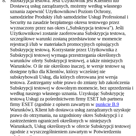
8.
Subskrypcja testowa.
Jeśli Użytkownik jest Klientem lub
Dostawcą usług zarządzanych, możemy według własnego
uznania zapewnić Użytkownikowi Poziom Ochrony,
samodzielne Produkty i/lub samodzielne Usługi Professional i
Security na zasadzie bezpłatnego okresu testowego przez
wyznaczony przez nas okres („
Subskrypcja testowa
”). Jeśli
Użytkownikowi zostanie zaoferowana Subskrypcja testowa,
szczegółowe warunki zostaną przedstawione w momencie
rejestracji i/lub w materiałach promocyjnych opisujących
Subskrypcję testową. Korzystanie przez Użytkownika z
Subskrypcji testowej wymaga przestrzegania określonych
warunków oferty Subskrypcji testowej, a także niniejszych
Warunków. O ile nie określono inaczej, te wersje testowe są
dostępne tylko dla Klientów, którzy wcześniej nie
subskrybowali Usług, dla których oferowana jest wersja
testowa. Zastrzegamy sobie prawo do zmiany lub zakończenia
Subskrypcji testowej w dowolnym momencie, bez uprzedzenia i
według naszego własnego uznania. Uzyskując Subskrypcję
testową Usługi za pośrednictwem firmy ESET lub partnera
firmy ESET (zgodnie z opisem zawartym w
punkcie B.9
Warunków), Klient lub dostawca usług zarządzanych uzyskuje
prawo do otrzymania, na uzgodniony okres Subskrypcji i z
zastrzeżeniem ograniczeń określonych w niniejszych
Warunkach, Usług określonych w ofercie Subskrypcji testowej
zgodnie z wyszczególnieniem zawartym w Potwierdzeniu