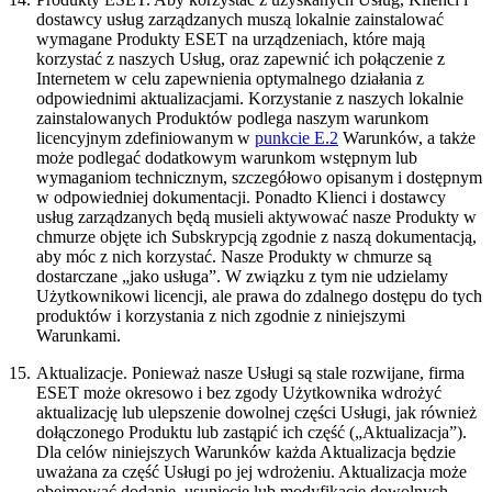
dostawcy usług zarządzanych muszą lokalnie zainstalować
wymagane Produkty ESET na urządzeniach, które mają
korzystać z naszych Usług, oraz zapewnić ich połączenie z
Internetem w celu zapewnienia optymalnego działania z
odpowiednimi aktualizacjami. Korzystanie z naszych lokalnie
zainstalowanych Produktów podlega naszym warunkom
licencyjnym zdefiniowanym w
punkcie E.2
Warunków, a także
może podlegać dodatkowym warunkom wstępnym lub
wymaganiom technicznym, szczegółowo opisanym i dostępnym
w odpowiedniej dokumentacji. Ponadto Klienci i dostawcy
usług zarządzanych będą musieli aktywować nasze Produkty w
chmurze objęte ich Subskrypcją zgodnie z naszą dokumentacją,
aby móc z nich korzystać. Nasze Produkty w chmurze są
dostarczane „jako usługa”. W związku z tym nie udzielamy
Użytkownikowi licencji, ale prawa do zdalnego dostępu do tych
produktów i korzystania z nich zgodnie z niniejszymi
Warunkami.
15.
Aktualizacje.
Ponieważ nasze Usługi są stale rozwijane, firma
ESET może okresowo i bez zgody Użytkownika wdrożyć
aktualizację lub ulepszenie dowolnej części Usługi, jak również
dołączonego Produktu lub zastąpić ich część („Aktualizacja”).
Dla celów niniejszych Warunków każda Aktualizacja będzie
uważana za część Usługi po jej wdrożeniu. Aktualizacja może
obejmować dodanie, usunięcie lub modyfikację dowolnych