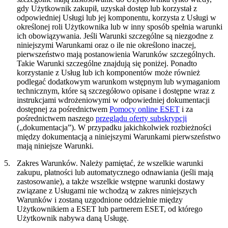
gdy Użytkownik zakupił, uzyskał dostęp lub korzystał z
odpowiedniej Usługi lub jej komponentu, korzysta z Usługi w
określonej roli Użytkownika lub w inny sposób spełnia warunki
ich obowiązywania. Jeśli Warunki szczególne są niezgodne z
niniejszymi Warunkami oraz o ile nie określono inaczej,
pierwszeństwo mają postanowienia Warunków szczególnych.
Takie Warunki szczególne znajdują się poniżej. Ponadto
korzystanie z Usług lub ich komponentów może również
podlegać dodatkowym warunkom wstępnym lub wymaganiom
technicznym, które są szczegółowo opisane i dostępne wraz z
instrukcjami wdrożeniowymi w odpowiedniej dokumentacji
dostępnej za pośrednictwem
Pomocy online ESET
i za
pośrednictwem naszego
przeglądu oferty subskrypcji
(„
dokumentacja
”). W przypadku jakichkolwiek rozbieżności
między dokumentacją a niniejszymi Warunkami pierwszeństwo
mają niniejsze Warunki.
5.
Zakres Warunków.
Należy pamiętać, że wszelkie warunki
zakupu, płatności lub automatycznego odnawiania (jeśli mają
zastosowanie), a także wszelkie wstępne warunki dostawy
związane z Usługami nie wchodzą w zakres niniejszych
Warunków i zostaną uzgodnione oddzielnie między
Użytkownikiem a ESET lub partnerem ESET, od którego
Użytkownik nabywa daną Usługę.