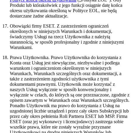
Produkt lub którakolwiek z jego funkcji osiągnie datę końca
okresu użytkowania określoną w Polityce EOL, nie będą
dostarczane żadne aktualizacje.
17.
Obowiązki firmy ESET.
Z zastrzeżeniem ograniczeń
określonych w niniejszych Warunkach i dokumentacji,
świadczymy Usługi na rzecz Użytkownika z należytą
starannością, w sposób profesjonalny i zgodnie z niniejszymi
Warunkami.
18.
Prawa Użytkownika.
Prawo Użytkownika do korzystania z
Konta oraz Usług jest niewyłączne, niezbywalne i podlega
warunkom i ograniczeniom określonym w niniejszych
Warunkach, Warunkach szczególnych oraz dokumentacji, a
także z zastrzeżeniem zgodności użytkownika z tymi
dokumentami prawnymi. Użytkownik może korzystać z
naszych Usług wyłącznie w sposób konwencjonalny i
wyłącznie w celach, do których są one przeznaczone, zgodnie z
opisem zawartym w Warunkach oraz Warunkach szczególnych.
Ponadto Użytkownik ma prawo do korzystania z Usług na
uzgodnionej liczbie urządzeń i przez cały okres Subskrypcji lub
przez cały okres pełnienia Roli Partnera ESET lub MSP. Firma
ESET (oraz jej wykonawcy i licencjodawcy) zastrzega sobie
wszelkie prawa, które nie zostały wyraźnie przyznane
Użytkownikowi na drodze niniejszych Warunków lub