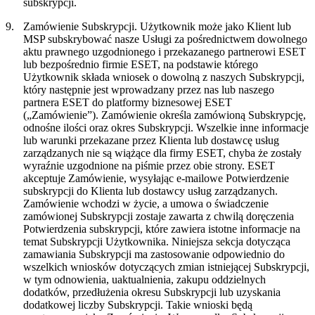
subskrypcji.
9.
Zamówienie Subskrypcji.
Użytkownik może jako Klient lub
MSP subskrybować nasze Usługi za pośrednictwem dowolnego
aktu prawnego uzgodnionego i przekazanego partnerowi ESET
lub bezpośrednio firmie ESET, na podstawie którego
Użytkownik składa wniosek o dowolną z naszych Subskrypcji,
który następnie jest wprowadzany przez nas lub naszego
partnera ESET do platformy biznesowej ESET
(„
Zamówienie
”). Zamówienie określa zamówioną Subskrypcję,
odnośne ilości oraz okres Subskrypcji. Wszelkie inne informacje
lub warunki przekazane przez Klienta lub dostawcę usług
zarządzanych nie są wiążące dla firmy ESET, chyba że zostały
wyraźnie uzgodnione na piśmie przez obie strony. ESET
akceptuje Zamówienie, wysyłając e-mailowe Potwierdzenie
subskrypcji do Klienta lub dostawcy usług zarządzanych.
Zamówienie wchodzi w życie, a umowa o świadczenie
zamówionej Subskrypcji zostaje zawarta z chwilą doręczenia
Potwierdzenia subskrypcji, które zawiera istotne informacje na
temat Subskrypcji Użytkownika. Niniejsza sekcja dotycząca
zamawiania Subskrypcji ma zastosowanie odpowiednio do
wszelkich wniosków dotyczących zmian istniejącej Subskrypcji,
w tym odnowienia, uaktualnienia, zakupu oddzielnych
dodatków, przedłużenia okresu Subskrypcji lub uzyskania
dodatkowej liczby Subskrypcji. Takie wnioski będą