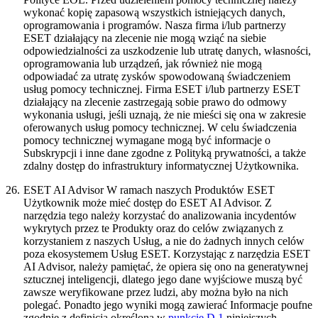
wykonać kopię zapasową wszystkich istniejących danych,
oprogramowania i programów. Nasza firma i/lub partnerzy
ESET działający na zlecenie nie mogą wziąć na siebie
odpowiedzialności za uszkodzenie lub utratę danych, własności,
oprogramowania lub urządzeń, jak również nie mogą
odpowiadać za utratę zysków spowodowaną świadczeniem
usług pomocy technicznej. Firma ESET i/lub partnerzy ESET
działający na zlecenie zastrzegają sobie prawo do odmowy
wykonania usługi, jeśli uznają, że nie mieści się ona w zakresie
oferowanych usług pomocy technicznej. W celu świadczenia
pomocy technicznej wymagane mogą być informacje o
Subskrypcji i inne dane zgodne z Polityką prywatności, a także
zdalny dostęp do infrastruktury informatycznej Użytkownika.
26.
ESET AI Advisor
W ramach naszych Produktów ESET
Użytkownik może mieć dostęp do ESET AI Advisor. Z
narzędzia tego należy korzystać do analizowania incydentów
wykrytych przez te Produkty oraz do celów związanych z
korzystaniem z naszych Usług, a nie do żadnych innych celów
poza ekosystemem Usług ESET. Korzystając z narzędzia ESET
AI Advisor, należy pamiętać, że opiera się ono na generatywnej
sztucznej inteligencji, dlatego jego dane wyjściowe muszą być
zawsze weryfikowane przez ludzi, aby można było na nich
polegać. Ponadto jego wyniki mogą zawierać Informacje poufne
zgodnie z definicją określoną w
punkcie D.1
niniejszych