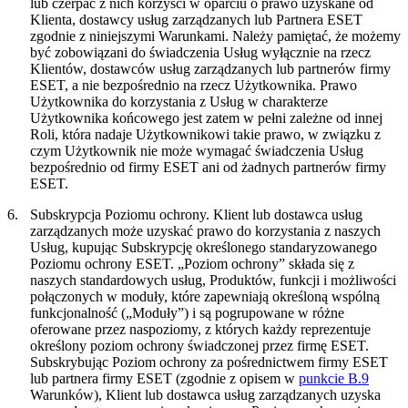
lub czerpać z nich korzyści w oparciu o prawo uzyskane od
Klienta, dostawcy usług zarządzanych lub Partnera ESET
zgodnie z niniejszymi Warunkami. Należy pamiętać, że możemy
być zobowiązani do świadczenia Usług wyłącznie na rzecz
Klientów, dostawców usług zarządzanych lub partnerów firmy
ESET, a nie bezpośrednio na rzecz Użytkownika. Prawo
Użytkownika do korzystania z Usług w charakterze
Użytkownika końcowego jest zatem w pełni zależne od innej
Roli, która nadaje Użytkownikowi takie prawo, w związku z
czym Użytkownik nie może wymagać świadczenia Usług
bezpośrednio od firmy ESET ani od żadnych partnerów firmy
ESET.
6.
Subskrypcja Poziomu ochrony.
Klient lub dostawca usług
zarządzanych może uzyskać prawo do korzystania z naszych
Usług, kupując Subskrypcję określonego standaryzowanego
Poziomu ochrony ESET. „
Poziom ochrony
” składa się z
naszych standardowych usług, Produktów, funkcji i możliwości
połączonych w moduły, które zapewniają określoną wspólną
funkcjonalność („Moduły”) i są pogrupowane w różne
oferowane przez nas
poziomy
, z których każdy reprezentuje
określony poziom ochrony świadczonej przez firmę ESET.
Subskrybując Poziom ochrony za pośrednictwem firmy ESET
lub partnera firmy ESET (zgodnie z opisem w
punkcie B.9
Warunków), Klient lub dostawca usług zarządzanych uzyska