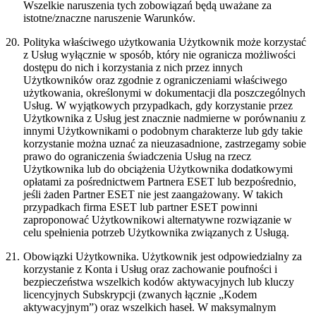
Wszelkie naruszenia tych zobowiązań będą uważane za
istotne/znaczne naruszenie Warunków.
20.
Polityka właściwego użytkowania
Użytkownik może korzystać
z Usług wyłącznie w sposób, który nie ogranicza możliwości
dostępu do nich i korzystania z nich przez innych
Użytkowników oraz zgodnie z ograniczeniami właściwego
użytkowania, określonymi w dokumentacji dla poszczególnych
Usług. W wyjątkowych przypadkach, gdy korzystanie przez
Użytkownika z Usług jest znacznie nadmierne w porównaniu z
innymi Użytkownikami o podobnym charakterze lub gdy takie
korzystanie można uznać za nieuzasadnione, zastrzegamy sobie
prawo do ograniczenia świadczenia Usług na rzecz
Użytkownika lub do obciążenia Użytkownika dodatkowymi
opłatami za pośrednictwem Partnera ESET lub bezpośrednio,
jeśli żaden Partner ESET nie jest zaangażowany. W takich
przypadkach firma ESET lub partner ESET powinni
zaproponować Użytkownikowi alternatywne rozwiązanie w
celu spełnienia potrzeb Użytkownika związanych z Usługą.
21.
Obowiązki Użytkownika.
Użytkownik jest odpowiedzialny za
korzystanie z Konta i Usług oraz zachowanie poufności i
bezpieczeństwa wszelkich kodów aktywacyjnych lub kluczy
licencyjnych Subskrypcji (zwanych łącznie „
Kodem
aktywacyjnym
”) oraz wszelkich haseł. W maksymalnym