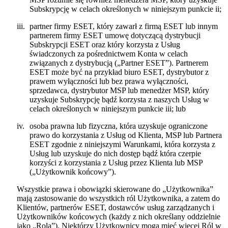
Subskrypcję w celach określonych w niniejszym punkcie ii;
iii.
partner firmy ESET, który zawarł z firmą ESET lub innym
partnerem firmy ESET umowę dotyczącą dystrybucji
Subskrypcji ESET oraz który korzysta z Usług
świadczonych za pośrednictwem Konta w celach
związanych z dystrybucją („
Partner ESET
”). Partnerem
ESET może być na przykład biuro ESET, dystrybutor z
prawem wyłączności lub bez prawa wyłączności,
sprzedawca, dystrybutor MSP lub menedżer MSP, który
uzyskuje Subskrypcję bądź korzysta z naszych Usług w
celach określonych w niniejszym punkcie iii; lub
iv.
osoba prawna lub fizyczna, która uzyskuje ograniczone
prawo do korzystania z Usług od Klienta, MSP lub Partnera
ESET zgodnie z niniejszymi Warunkami, która korzysta z
Usług lub uzyskuje do nich dostęp bądź która czerpie
korzyści z korzystania z Usług przez Klienta lub MSP
(„
Użytkownik końcowy
”).
Wszystkie prawa i obowiązki skierowane do „Użytkownika”
mają zastosowanie do wszystkich ról Użytkownika, a zatem do
Klientów, partnerów ESET, dostawców usług zarządzanych i
Użytkowników końcowych (każdy z nich określany oddzielnie
jako „
Rola
”). Niektórzy Użytkownicy mogą mieć więcej Ról w