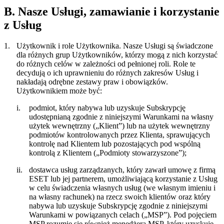
B. Nasze Usługi, zamawianie i korzystanie
z Usług
1.
Użytkownik i role Użytkownika.
Nasze Usługi są świadczone
dla różnych grup Użytkowników, którzy mogą z nich korzystać
do różnych celów w zależności od pełnionej roli. Role te
decydują o ich uprawnieniu do różnych zakresów Usług i
nakładają odrębne zestawy praw i obowiązków.
Użytkownikiem może być:
i.
podmiot, który nabywa lub uzyskuje Subskrypcję
udostępnianą zgodnie z niniejszymi Warunkami na własny
użytek wewnętrzny („
Klient
”) lub na użytek wewnętrzny
podmiotów kontrolowanych przez Klienta, sprawujących
kontrolę nad Klientem lub pozostających pod wspólną
kontrolą z Klientem („
Podmioty stowarzyszone
”);
ii.
dostawca usług zarządzanych, który zawarł umowę z firmą
ESET lub jej partnerem, umożliwiającą korzystanie z Usług
w celu świadczenia własnych usług (we własnym imieniu i
na własny rachunek) na rzecz swoich klientów oraz który
nabywa lub uzyskuje Subskrypcję zgodnie z niniejszymi
Warunkami w powiązanych celach („
MSP
”). Pod pojęciem
MSP rozumie się również menedżera MSP, który uzyskuje