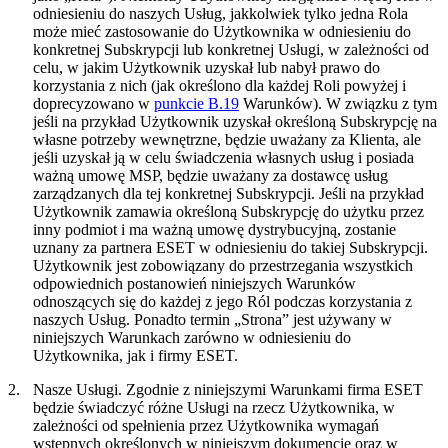
odniesieniu do naszych Usług, jakkolwiek tylko jedna Rola
może mieć zastosowanie do Użytkownika w odniesieniu do
konkretnej Subskrypcji lub konkretnej Usługi, w zależności od
celu, w jakim Użytkownik uzyskał lub nabył prawo do
korzystania z nich (jak określono dla każdej Roli powyżej i
doprecyzowano w
punkcie B.19
Warunków). W związku z tym
jeśli na przykład Użytkownik uzyskał określoną Subskrypcję na
własne potrzeby wewnętrzne, będzie uważany za Klienta, ale
jeśli uzyskał ją w celu świadczenia własnych usług i posiada
ważną umowę MSP, będzie uważany za dostawcę usług
zarządzanych dla tej konkretnej Subskrypcji. Jeśli na przykład
Użytkownik zamawia określoną Subskrypcję do użytku przez
inny podmiot i ma ważną umowę dystrybucyjną, zostanie
uznany za partnera ESET w odniesieniu do takiej Subskrypcji.
Użytkownik jest zobowiązany do przestrzegania wszystkich
odpowiednich postanowień niniejszych Warunków
odnoszących się do każdej z jego Ról podczas korzystania z
naszych Usług. Ponadto termin „
Strona
” jest używany w
niniejszych Warunkach zarówno w odniesieniu do
Użytkownika, jak i firmy ESET.
2.
Nasze Usługi.
Zgodnie z niniejszymi Warunkami firma ESET
będzie świadczyć różne Usługi na rzecz Użytkownika, w
zależności od spełnienia przez Użytkownika wymagań
wstępnych określonych w niniejszym dokumencie oraz w