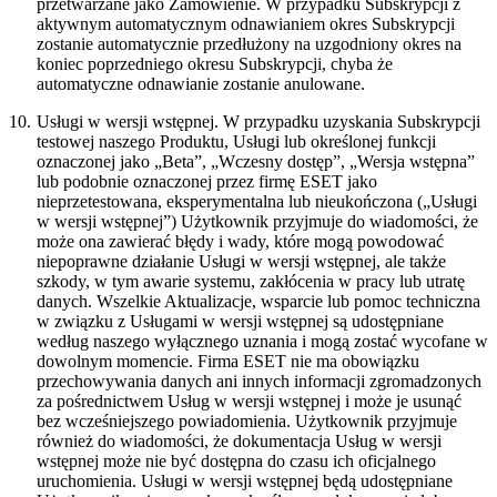
przetwarzane jako Zamówienie. W przypadku Subskrypcji z
aktywnym automatycznym odnawianiem okres Subskrypcji
zostanie automatycznie przedłużony na uzgodniony okres na
koniec poprzedniego okresu Subskrypcji, chyba że
automatyczne odnawianie zostanie anulowane.
10.
Usługi w wersji wstępnej.
W przypadku uzyskania Subskrypcji
testowej naszego Produktu, Usługi lub określonej funkcji
oznaczonej jako „Beta”, „Wczesny dostęp”, „Wersja wstępna”
lub podobnie oznaczonej przez firmę ESET jako
nieprzetestowana, eksperymentalna lub nieukończona („
Usługi
w wersji wstępnej
”) Użytkownik przyjmuje do wiadomości, że
może ona zawierać błędy i wady, które mogą powodować
niepoprawne działanie Usługi w wersji wstępnej, ale także
szkody, w tym awarie systemu, zakłócenia w pracy lub utratę
danych. Wszelkie Aktualizacje, wsparcie lub pomoc techniczna
w związku z Usługami w wersji wstępnej są udostępniane
według naszego wyłącznego uznania i mogą zostać wycofane w
dowolnym momencie. Firma ESET nie ma obowiązku
przechowywania danych ani innych informacji zgromadzonych
za pośrednictwem Usług w wersji wstępnej i może je usunąć
bez wcześniejszego powiadomienia. Użytkownik przyjmuje
również do wiadomości, że dokumentacja Usług w wersji
wstępnej może nie być dostępna do czasu ich oficjalnego
uruchomienia. Usługi w wersji wstępnej będą udostępniane