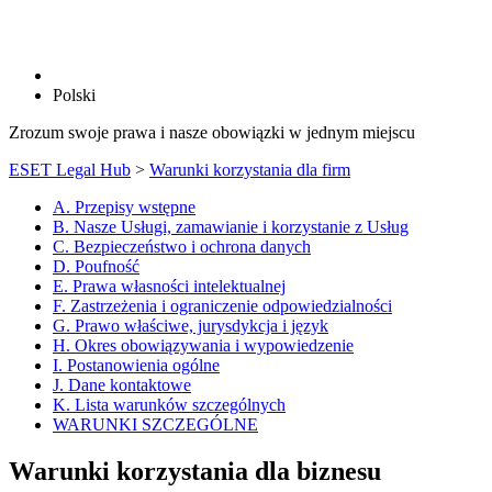
Polski
Zrozum swoje prawa i nasze obowiązki w jednym miejscu
ESET Legal Hub
>
Warunki korzystania dla firm
A. Przepisy wstępne
B. Nasze Usługi, zamawianie i korzystanie z Usług
C. Bezpieczeństwo i ochrona danych
D. Poufność
E. Prawa własności intelektualnej
F. Zastrzeżenia i ograniczenie odpowiedzialności
G. Prawo właściwe, jurysdykcja i język
H. Okres obowiązywania i wypowiedzenie
I. Postanowienia ogólne
J. Dane kontaktowe
K. Lista warunków szczególnych
WARUNKI SZCZEGÓLNE
Warunki korzystania dla biznesu