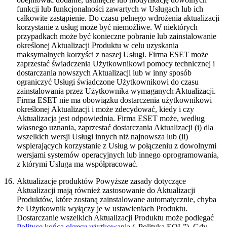
funkcji lub funkcjonalności zawartych w Usługach lub ich
całkowite zastąpienie. Do czasu pełnego wdrożenia aktualizacji
korzystanie z usług może być niemożliwe. W niektórych
przypadkach może być konieczne pobranie lub zainstalowanie
określonej Aktualizacji Produktu w celu uzyskania
maksymalnych korzyści z naszej Usługi. Firma ESET może
zaprzestać świadczenia Użytkownikowi pomocy technicznej i
dostarczania nowszych Aktualizacji lub w inny sposób
ograniczyć Usługi świadczone Użytkownikowi do czasu
zainstalowania przez Użytkownika wymaganych Aktualizacji.
Firma ESET nie ma obowiązku dostarczenia użytkownikowi
określonej Aktualizacji i może zdecydować, kiedy i czy
Aktualizacja jest odpowiednia. Firma ESET może, według
własnego uznania, zaprzestać dostarczania Aktualizacji (i) dla
wszelkich wersji Usługi innych niż najnowsza lub (ii)
wspierających korzystanie z Usług w połączeniu z dowolnymi
wersjami systemów operacyjnych lub innego oprogramowania,
z którymi Usługa ma współpracować.
16.
Aktualizacje produktów
Powyższe zasady dotyczące
Aktualizacji mają również zastosowanie do Aktualizacji
Produktów, które zostaną zainstalowane automatycznie, chyba
że Użytkownik wyłączy je w ustawieniach Produktu.
Dostarczanie wszelkich Aktualizacji Produktu może podlegać
Polityce końca okresu użytkowania
(„Polityka EOL”). Gdy