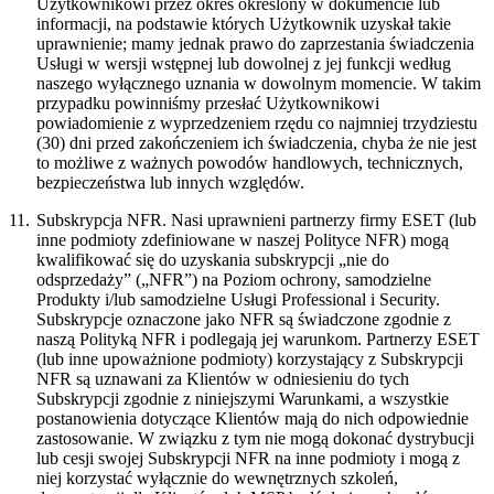
Użytkownikowi przez okres określony w dokumencie lub
informacji, na podstawie których Użytkownik uzyskał takie
uprawnienie; mamy jednak prawo do zaprzestania świadczenia
Usługi w wersji wstępnej lub dowolnej z jej funkcji według
naszego wyłącznego uznania w dowolnym momencie. W takim
przypadku powinniśmy przesłać Użytkownikowi
powiadomienie z wyprzedzeniem rzędu co najmniej trzydziestu
(30) dni przed zakończeniem ich świadczenia, chyba że nie jest
to możliwe z ważnych powodów handlowych, technicznych,
bezpieczeństwa lub innych względów.
11.
Subskrypcja NFR.
Nasi uprawnieni partnerzy firmy ESET (lub
inne podmioty zdefiniowane w naszej Polityce NFR) mogą
kwalifikować się do uzyskania subskrypcji „nie do
odsprzedaży” („
NFR
”) na Poziom ochrony, samodzielne
Produkty i/lub samodzielne Usługi Professional i Security.
Subskrypcje oznaczone jako NFR są świadczone zgodnie z
naszą Polityką NFR i podlegają jej warunkom. Partnerzy ESET
(lub inne upoważnione podmioty) korzystający z Subskrypcji
NFR są uznawani za Klientów w odniesieniu do tych
Subskrypcji zgodnie z niniejszymi Warunkami, a wszystkie
postanowienia dotyczące Klientów mają do nich odpowiednie
zastosowanie. W związku z tym nie mogą dokonać dystrybucji
lub cesji swojej Subskrypcji NFR na inne podmioty i mogą z
niej korzystać wyłącznie do wewnętrznych szkoleń,