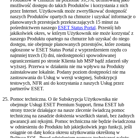
możliwość dostępu do takich Produktów i korzystania z nich
przez Internet. Użytkownik może zweryfikować dostępność
naszych Produktów opartych na chmurze i uzyskać informacje o
planowanych przestojach przekraczających 15 minut za
pośrednictwem naszego
ESET Status Portal
. Przestój lub
jakikolwiek okres, w którym Użytkownik nie może korzystać z
naszego Produktu opartego na chmurze lub uzyskać do niego
dostępu, nie obejmuje planowanych przestojów, które zostaną
ogłoszone w ESET Status Portal z wyprzedzeniem rzędu co
najmniej trzech (3) dni, niedostępności spowodowanej
ograniczeniami po stronie Klienta lub MSP bądź zdarzeń siły
wyższej. Przerwa w działaniu nie ma wpływu na Produkty
zainstalowane lokalnie. Podany poziom dostępności nie ma
zastosowania do Usług w wersji wstępnej, Subskrypcji
testowych, NFR ani do korzystania z naszych Usług przez
partnerów ESET.
25.
Pomoc techniczna.
O ile Subskrypcja Użytkownika nie
obejmuje Usługi ESET Premium Support, firma ESET lub
strony trzecie działające na nasze zlecenie świadczą pomoc
techniczną na zasadzie dołożenia wszelkich starań, bez żadnych
gwarancji ani rękojmi. Pomoc techniczna nie będzie świadczona
w odniesieniu do Produktu lub jakiejkolwiek jego funkcji, jeśli
osiągnie on datę końca okresu użytkowania określoną w
Polityce EOL. Przed udzieleniem pomocy technicznej należy