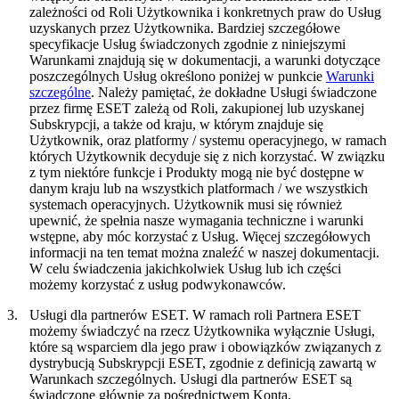
zależności od Roli Użytkownika i konkretnych praw do Usług
uzyskanych przez Użytkownika. Bardziej szczegółowe
specyfikacje Usług świadczonych zgodnie z niniejszymi
Warunkami znajdują się w dokumentacji, a warunki dotyczące
poszczególnych Usług określono poniżej w punkcie
Warunki
szczególne
. Należy pamiętać, że dokładne Usługi świadczone
przez firmę ESET zależą od Roli, zakupionej lub uzyskanej
Subskrypcji, a także od kraju, w którym znajduje się
Użytkownik, oraz platformy / systemu operacyjnego, w ramach
których Użytkownik decyduje się z nich korzystać. W związku
z tym niektóre funkcje i Produkty mogą nie być dostępne w
danym kraju lub na wszystkich platformach / we wszystkich
systemach operacyjnych. Użytkownik musi się również
upewnić, że spełnia nasze wymagania techniczne i warunki
wstępne, aby móc korzystać z Usług. Więcej szczegółowych
informacji na ten temat można znaleźć w naszej dokumentacji.
W celu świadczenia jakichkolwiek Usług lub ich części
możemy korzystać z usług podwykonawców.
3.
Usługi dla partnerów ESET.
W ramach roli Partnera ESET
możemy świadczyć na rzecz Użytkownika wyłącznie Usługi,
które są wsparciem dla jego praw i obowiązków związanych z
dystrybucją Subskrypcji ESET, zgodnie z definicją zawartą w
Warunkach szczególnych. Usługi dla partnerów ESET są
świadczone głównie za pośrednictwem Konta.