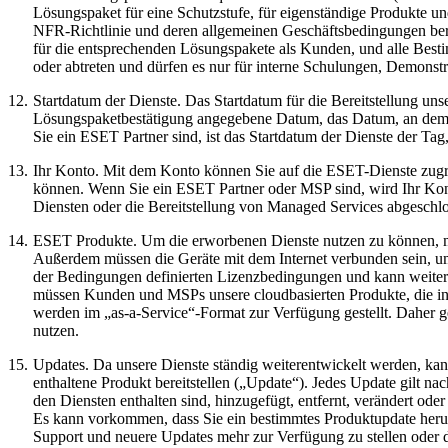
Lösungspaket für eine Schutzstufe, für eigenständige Produkte u
NFR-Richtlinie und deren allgemeinen Geschäftsbedingungen ber
für die entsprechenden Lösungspakete als Kunden, und alle Best
oder abtreten und dürfen es nur für interne Schulungen, Demons
12.
Startdatum der Dienste.
Das Startdatum für die Bereitstellung uns
Lösungspaketbestätigung angegebene Datum, das Datum, an dem di
Sie ein ESET Partner sind, ist das Startdatum der Dienste der Tag
13.
Ihr Konto.
Mit dem Konto können Sie auf die ESET-Dienste zugre
können. Wenn Sie ein ESET Partner oder MSP sind, wird Ihr Kont
Diensten oder die Bereitstellung von Managed Services abgeschlo
14.
ESET Produkte.
Um die erworbenen Dienste nutzen zu können, müs
Außerdem müssen die Geräte mit dem Internet verbunden sein, um e
der Bedingungen definierten Lizenzbedingungen und kann weiter
müssen Kunden und MSPs unsere cloudbasierten Produkte, die in 
werden im „as-a-Service“-Format zur Verfügung gestellt. Daher 
nutzen.
15.
Updates.
Da unsere Dienste ständig weiterentwickelt werden, kan
enthaltene Produkt bereitstellen („Update“). Jedes Update gilt na
den Diensten enthalten sind, hinzugefügt, entfernt, verändert ode
Es kann vorkommen, dass Sie ein bestimmtes Produktupdate herunt
Support und neuere Updates mehr zur Verfügung zu stellen oder die