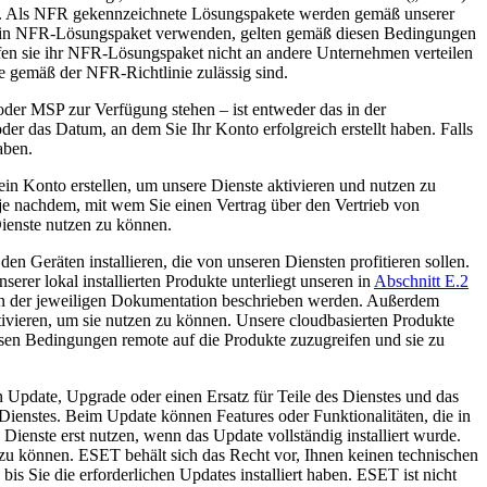
lten. Als NFR gekennzeichnete Lösungspakete werden gemäß unserer
ie ein NFR-Lösungspaket verwenden, gelten gemäß diesen Bedingungen
fen sie ihr NFR-Lösungspaket nicht an andere Unternehmen verteilen
 gemäß der NFR-Richtlinie zulässig sind.
oder MSP zur Verfügung stehen – ist entweder das in der
r das Datum, an dem Sie Ihr Konto erfolgreich erstellt haben. Falls
aben.
 Konto erstellen, um unsere Dienste aktivieren und nutzen zu
je nachdem, mit wem Sie einen Vertrag über den Vertrieb von
Dienste nutzen zu können.
Geräten installieren, die von unseren Diensten profitieren sollen.
rer lokal installierten Produkte unterliegt unseren in
Abschnitt E.2
in der jeweiligen Dokumentation beschrieben werden. Außerdem
vieren, um sie nutzen zu können. Unsere cloudbasierten Produkte
sen Bedingungen remote auf die Produkte zuzugreifen und sie zu
Update, Upgrade oder einen Ersatz für Teile des Dienstes und das
s Dienstes. Beim Update können Features oder Funktionalitäten, die in
 Dienste erst nutzen, wenn das Update vollständig installiert wurde.
zu können. ESET behält sich das Recht vor, Ihnen keinen technischen
s Sie die erforderlichen Updates installiert haben. ESET ist nicht