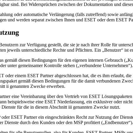
fügbar sind. Bei Widersprüchen zwischen der Dokumentation und dies
hlung oder automatische Verlängerung (falls zutreffend) sowie anfän
ungen und werden separat zwischen Ihnen und ESET oder dem ESET Part
utzung
nutzern zur Verfügung gestellt, die sie je nach ihrer Rolle für unter
en jeweils unterschiedliche Rechte und Pflichten. Ein „Benutzer“ ist e
 das gemäß diesen Bedingungen für den eigenen internen Gebrauch („
Ku
oder unter gemeinsamer Kontrolle stehen („
verbundene Unternehmen
“).
T oder einem ESET Partner abgeschlossen hat, die es ihm erlaubt, die
ngspaket gemäß diesen Bedingungen für die damit verbundenen Zwecke
itt ii genannten Zwecke erwerben.
tner eine Vereinbarung über den Vertrieb von ESET Lösungspaketen abg
nn beispielsweise eine ESET Niederlassung, ein exklusiver oder nicht e
Dienste für die in diesem Abschnitt iii genannten Zwecke nutzt.
P oder ESET Partner ein eingeschränktes Recht zur Nutzung der Dienst
der Dienste durch den Kunden oder den MSP profitiert („
Endbenutzer
“)
elten für alle Benutzerrollen, also für Kunden, ESET Partner, MSPs und