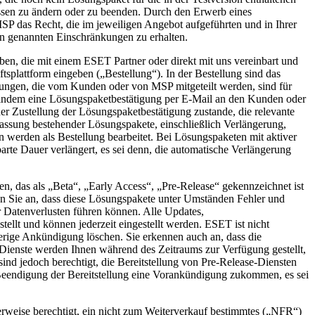
ssen zu ändern oder zu beenden. Durch den Erwerb eines
P das Recht, die im jeweiligen Angebot aufgeführten und in Ihrer
en genannten Einschränkungen zu erhalten.
n, die mit einem ESET Partner oder direkt mit uns vereinbart und
tsplattform eingeben („
Bestellung
“). In der Bestellung sind das
ungen, die vom Kunden oder von MSP mitgeteilt werden, sind für
n, indem eine Lösungspaketbestätigung per E-Mail an den Kunden oder
der Zustellung der Lösungspaketbestätigung zustande, die relevante
passung bestehender Lösungspakete, einschließlich Verlängerung,
werden als Bestellung bearbeitet. Bei Lösungspaketen mit aktiver
te Dauer verlängert, es sei denn, die automatische Verlängerung
en, das als „Beta“, „Early Access“, „Pre-Release“ gekennzeichnet ist
en Sie an, dass diese Lösungspakete unter Umständen Fehler und
r Datenverlusten führen können. Alle Updates,
ellt und können jederzeit eingestellt werden. ESET ist nicht
erige Ankündigung löschen. Sie erkennen auch an, dass die
e-Dienste werden Ihnen während des Zeitraums zur Verfügung gestellt,
nd jedoch berechtigt, die Bereitstellung von Pre-Release-Diensten
r Beendigung der Bereitstellung eine Vorankündigung zukommen, es sei
rweise berechtigt, ein nicht zum Weiterverkauf bestimmtes („
NFR
“)