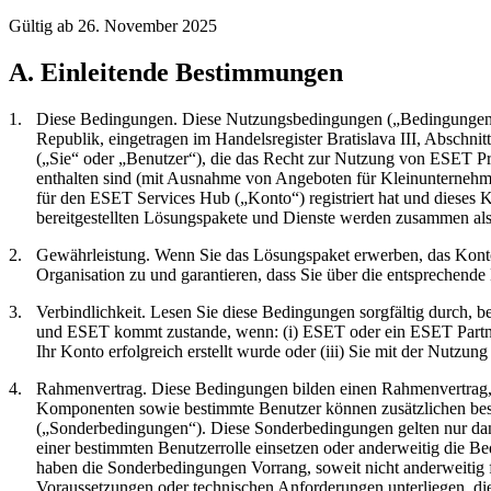
Gültig ab 26. November 2025
A. Einleitende Bestimmungen
1.
Diese Bedingungen.
Diese Nutzungsbedingungen („
Bedingunge
Republik, eingetragen im Handelsregister Bratislava III, Abschn
(„
Sie
“ oder „
Benutzer
“), die das Recht zur Nutzung von ESET Pr
enthalten sind (mit Ausnahme von Angeboten für Kleinunternehm
für den ESET Services Hub („
Konto
“) registriert hat und diese
bereitgestellten Lösungspakete und Dienste werden zusammen als
2.
Gewährleistung.
Wenn Sie das Lösungspaket erwerben, das Konto r
Organisation zu und garantieren, dass Sie über die entsprechende 
3.
Verbindlichkeit.
Lesen Sie diese Bedingungen sorgfältig durch, be
und ESET kommt zustande, wenn: (i) ESET oder ein ESET Partner 
Ihr Konto erfolgreich erstellt wurde oder (iii) Sie mit der Nutzung
4.
Rahmenvertrag.
Diese Bedingungen bilden einen Rahmenvertrag, d
Komponenten sowie bestimmte Benutzer können zusätzlichen beson
(„
Sonderbedingungen
“). Diese Sonderbedingungen gelten nur dan
einer bestimmten Benutzerrolle einsetzen oder anderweitig die B
haben die Sonderbedingungen Vorrang, soweit nicht anderweitig 
Voraussetzungen oder technischen Anforderungen unterliegen, die 