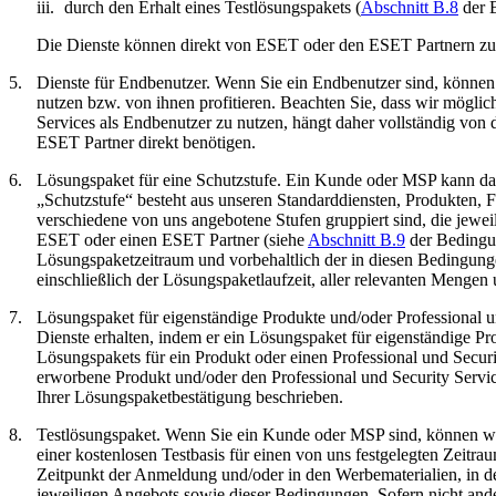
iii.
durch den Erhalt eines Testlösungspakets (
Abschnitt B.8
der 
Die Dienste können direkt von ESET oder den ESET Partnern z
5.
Dienste für Endbenutzer.
Wenn Sie ein Endbenutzer sind, können 
nutzen bzw. von ihnen profitieren. Beachten Sie, dass wir möglich
Services als Endbenutzer zu nutzen, hängt daher vollständig von
ESET Partner direkt benötigen.
6.
Lösungspaket für eine Schutzstufe.
Ein Kunde oder MSP kann das R
„
Schutzstufe
“ besteht aus unseren Standarddiensten, Produkten,
verschiedene von uns angebotene Stufen gruppiert sind, die jewei
ESET oder einen ESET Partner (siehe
Abschnitt B.9
der Bedingun
Lösungspaketzeitraum und vorbehaltlich der in diesen Bedingunge
einschließlich der Lösungspaketlaufzeit, aller relevanten Mengen 
7.
Lösungspaket für eigenständige Produkte und/oder Professional u
Dienste erhalten, indem er ein Lösungspaket für eigenständige P
Lösungspakets für ein Produkt oder einen Professional und Secu
erworbene Produkt und/oder den Professional und Security Servic
Ihrer Lösungspaketbestätigung beschrieben.
8.
Testlösungspaket.
Wenn Sie ein Kunde oder MSP sind, können wir 
einer kostenlosen Testbasis für einen von uns festgelegten Zeitra
Zeitpunkt der Anmeldung und/oder in den Werbematerialien, in d
jeweiligen Angebots sowie dieser Bedingungen. Sofern nicht ande