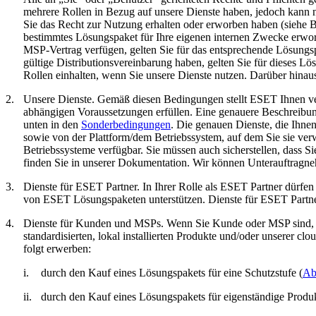
mehrere Rollen in Bezug auf unsere Dienste haben, jedoch kann 
Sie das Recht zur Nutzung erhalten oder erworben haben (siehe 
bestimmtes Lösungspaket für Ihre eigenen internen Zwecke erworb
MSP-Vertrag verfügen, gelten Sie für das entsprechende Lösungs
gültige Distributionsvereinbarung haben, gelten Sie für dieses L
Rollen einhalten, wenn Sie unsere Dienste nutzen. Darüber hinaus 
2.
Unsere Dienste.
Gemäß diesen Bedingungen stellt ESET Ihnen vers
abhängigen Voraussetzungen erfüllen. Eine genauere Beschreibun
unten in den
Sonderbedingungen
. Die genauen Dienste, die Ihne
sowie von der Plattform/dem Betriebssystem, auf dem Sie sie ver
Betriebssysteme verfügbar. Sie müssen auch sicherstellen, dass 
finden Sie in unserer Dokumentation. Wir können Unterauftragneh
3.
Dienste für ESET Partner.
In Ihrer Rolle als ESET Partner dürfen
von ESET Lösungspaketen unterstützen. Dienste für ESET Partner
4.
Dienste für Kunden und MSPs.
Wenn Sie Kunde oder MSP sind, st
standardisierten, lokal installierten Produkte und/oder unserer c
folgt erwerben:
i.
durch den Kauf eines Lösungspakets für eine Schutzstufe (
Ab
ii.
durch den Kauf eines Lösungspakets für eigenständige Produkt