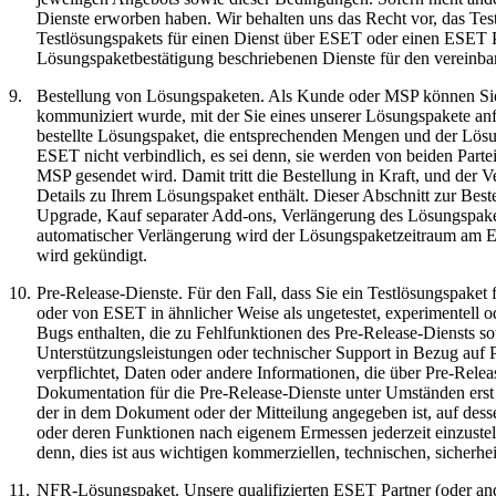
Dienste erworben haben. Wir behalten uns das Recht vor, das T
Testlösungspakets für einen Dienst über ESET oder einen ESET P
Lösungspaketbestätigung beschriebenen Dienste für den vereinba
9.
Bestellung von Lösungspaketen.
Als Kunde oder MSP können Sie e
kommuniziert wurde, mit der Sie eines unserer Lösungspakete an
bestellte Lösungspaket, die entsprechenden Mengen und der Lös
ESET nicht verbindlich, es sei denn, sie werden von beiden Part
MSP gesendet wird. Damit tritt die Bestellung in Kraft, und der V
Details zu Ihrem Lösungspaket enthält. Dieser Abschnitt zur Bes
Upgrade, Kauf separater Add-ons, Verlängerung des Lösungspaket
automatischer Verlängerung wird der Lösungspaketzeitraum am En
wird gekündigt.
10.
Pre-Release-Dienste.
Für den Fall, dass Sie ein Testlösungspaket 
oder von ESET in ähnlicher Weise als ungetestet, experimentell oder
Bugs enthalten, die zu Fehlfunktionen des Pre-Release-Diensts s
Unterstützungsleistungen oder technischer Support in Bezug auf P
verpflichtet, Daten oder andere Informationen, die über Pre-Rel
Dokumentation für die Pre-Release-Dienste unter Umständen erst n
der in dem Dokument oder der Mitteilung angegeben ist, auf dess
oder deren Funktionen nach eigenem Ermessen jederzeit einzustel
denn, dies ist aus wichtigen kommerziellen, technischen, sicherh
11.
NFR-Lösungspaket.
Unsere qualifizierten ESET Partner (oder an