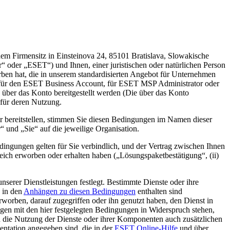
enem Firmensitz in Einsteinova 24, 85101 Bratislava, Slowakische
r
“ oder „
ESET
“) und Ihnen, einer juristischen oder natürlichen Person
en hat, die in unserem standardisierten Angebot für Unternehmen
ür den ESET Business Account, für ESET MSP Administrator oder
T über das Konto bereitgestellt werden (Die über das Konto
 für deren Nutzung.
r bereitstellen, stimmen Sie diesen Bedingungen im Namen dieser
“ und „Sie“ auf die jeweilige Organisation.
dingungen gelten für Sie verbindlich, und der Vertrag zwischen Ihnen
ich erworben oder erhalten haben („
Lösungspaketbestätigung
“, (ii)
erer Dienstleistungen festlegt. Bestimmte Dienste oder ihre
 in den
Anhängen zu diesen Bedingungen
enthalten sind
worben, darauf zugegriffen oder ihn genutzt haben, den Dienst in
gen mit den hier festgelegten Bedingungen in Widerspruch stehen,
 die Nutzung der Dienste oder ihrer Komponenten auch zusätzlichen
entation angegeben sind, die in der
ESET Online-Hilfe
und über