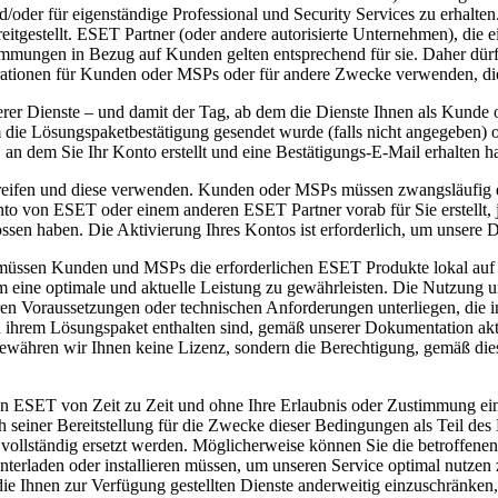
nd/oder für eigenständige Professional und Security Services zu erha
eitgestellt. ESET Partner (oder andere autorisierte Unternehmen), d
immungen in Bezug auf Kunden gelten entsprechend für sie. Daher dür
trationen für Kunden oder MSPs oder für andere Zwecke verwenden, die
erer Dienste – und damit der Tag, ab dem die Dienste Ihnen als Kunde 
e Lösungspaketbestätigung gesendet wurde (falls nicht angegeben) ode
, an dem Sie Ihr Konto erstellt und eine Bestätigungs-E-Mail erhalten h
ifen und diese verwenden. Kunden oder MSPs müssen zwangsläufig ein
o von ESET oder einem anderen ESET Partner vorab für Sie erstellt, 
ssen haben. Die Aktivierung Ihres Kontos ist erforderlich, um unsere 
sen Kunden und MSPs die erforderlichen ESET Produkte lokal auf den 
ine optimale und aktuelle Leistung zu gewährleisten. Die Nutzung unse
en Voraussetzungen oder technischen Anforderungen unterliegen, die 
ihrem Lösungspaket enthalten sind, gemäß unserer Dokumentation akti
gewähren wir Ihnen keine Lizenz, sondern die Berechtigung, gemäß die
n ESET von Zeit zu Zeit und ohne Ihre Erlaubnis oder Zustimmung ein 
ch seiner Bereitstellung für die Zwecke dieser Bedingungen als Teil de
r vollständig ersetzt werden. Möglicherweise können Sie die betroffenen
erladen oder installieren müssen, um unseren Service optimal nutzen 
 Ihnen zur Verfügung gestellten Dienste anderweitig einzuschränken, bi