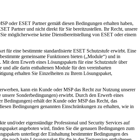
 MSP oder ESET Partner gemäß diesen Bedingungen erhalten haben,
ET Partner und nicht direkt für Sie bereitzustellen. Ihr Recht, unsere
ss Sie möglicherweise keine Dienstbereitstellung von ESET oder einem
 für eine bestimmte standardisierte ESET Schutzstufe erwirbt. Eine
e bestimmte gemeinsame Funktionen bieten („
Module
“) und in
en. Mit dem Erwerb eines Lösungspakets für eine Schutzstufe über
und alle darin enthaltenen Module für den vereinbarten
tigung erhalten Sie Einzelheiten zu Ihrem Lösungspaket,
u erwerben, kann ein Kunde oder MSP das Recht zur Nutzung unserer
ehe unsere Sonderbedingungen) erwirbt. Durch den Erwerb eines
der Bedingungen) erhält der Kunde oder MSP das Recht, das
 diesen Bedingungen genannten Einschränkungen zu erhalten, wie in
e und/oder eigenständige Professional und Security Services auf
ungspaket angeboten wird, finden Sie die genauen Bedingungen zum
ungspakets unterliegt der Einhaltung bestimmter Bedingungen des
die noch kein Lösungspaket für die in der Testversion enthaltenen