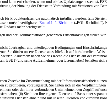
len und kann entscheiden, wann und ob das Update angemessen ist. ESE
rstützung der Nutzung der Dienste in Verbindung mit Versionen von Betr
für Produktupdates, die automatisch installiert werden, falls Sie sie n
o.eset.com/eol verfügbaren
End-of-Life-Richtlinie
(„EOL-Richtlinie“). N
ne Updates mehr bereitgestellt.
gen und der Dokumentationen genannten Einschränkungen stellen wir Ih
iv, nicht übertragbar und unterliegt den Bedingungen und Einschränku
nte. Sie dürfen unsere Dienste ausschließlich auf herkömmliche Weise
werden. Außerdem haben Sie das Recht, die Dienste auf der vereinbar
zen. ESET (und seine Auftragnehmer oder Lizenzgeber) behalten sich al
nternen Zwecke im Zusammenhang mit der Informationssicherheit nutzen
en zu profitieren, vorausgesetzt, Sie halten sich an die Verpflichtu
mern oder den Ihrer verbundenen Unternehmen den Zugriff auf unsere D
iert haben, (ii) Sie ihnen Ihre eigenen Dienste auf Basis einer separate
die unseren Diensten ähneln und mit unseren Diensten konkurrieren könnt