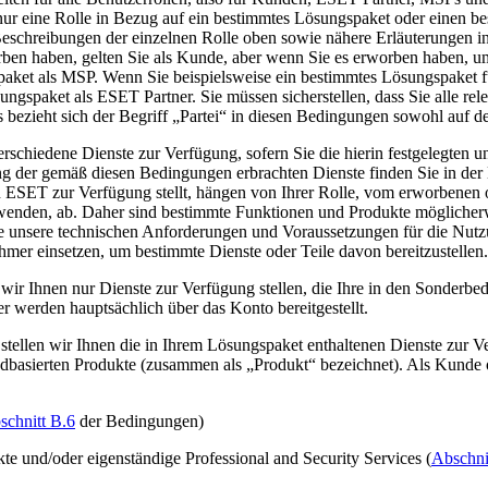
nur eine Rolle in Bezug auf ein bestimmtes Lösungspaket oder einen b
Beschreibungen der einzelnen Rolle oben sowie nähere Erläuterungen i
en haben, gelten Sie als Kunde, aber wenn Sie es erworben haben, um 
paket als MSP. Wenn Sie beispielsweise ein bestimmtes Lösungspaket f
ösungspaket als ESET Partner. Sie müssen sicherstellen, dass Sie alle 
bezieht sich der Begriff „
Partei
“ in diesen Bedingungen sowohl auf d
chiedene Dienste zur Verfügung, sofern Sie die hierin festgelegten u
g der gemäß diesen Bedingungen erbrachten Dienste finden Sie in der
n ESET zur Verfügung stellt, hängen von Ihrer Rolle, vom erworbenen 
wenden, ab. Daher sind bestimmte Funktionen und Produkte möglicherwe
Sie unsere technischen Anforderungen und Voraussetzungen für die Nut
mer einsetzen, um bestimmte Dienste oder Teile davon bereitzustellen.
 wir Ihnen nur Dienste zur Verfügung stellen, die Ihre in den Sonderbe
 werden hauptsächlich über das Konto bereitgestellt.
ellen wir Ihnen die in Ihrem Lösungspaket enthaltenen Dienste zur V
loudbasierten Produkte (zusammen als „
Produkt
“ bezeichnet). Als Kunde
schnitt B.6
der Bedingungen)
e und/oder eigenständige Professional and Security Services (
Abschni