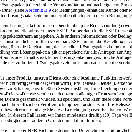
estlösungspaket jederzeit ohne Vorankündigung und nach eigenem Erme
artner (siehe
Abschnitt B.9
der Bedingungen) erhält der Kunde oder MS
rten Lösungspaketzeitraum und vorbehaltlich der in diesen Bedingung
in Lösungspaket für unsere Dienste über jede Rechtshandlung erwerbe
fordern und die wir oder unser ESET Partner dann in die ESET Geschäf
ungspaketzeitraum angegeben. Alle anderen Informationen oder Beding
eien ausdrücklich schriftlich vereinbart. ESET nimmt die Bestellung a
ertrag über die Bereitstellung des bestellten Lösungspakets kommt mit 
tellung von Lösungspaketen gilt entsprechend für alle Anfragen zur An
raums oder Erhalt zusätzlicher Lösungspaketmengen. Solche Anfragen 
de des vorherigen Lösungspaketzeitraums automatisch um die vereinbar
für unser Produkt, unseren Dienst oder eine bestimmte Funktion erwerb
 nicht fertiggestellt dargestellt wird („
Pre-Release-Dienste
“), erkenn
owie zu Schäden, einschließlich Systemausfällen, Unterbrechungen ode
re-Release-Dienste werden nach unserem alleinigen Ermessen bereitgest
ease-Dienste gesammelt wurden, zu speichern, und kann diese ohne vorh
ach ihrer offiziellen Veröffentlichung bereitgestellt wird. Pre-Releas
en bzw. deren Grundlage Sie diese Berechtigung erworben haben. Wir si
len. In diesem Fall lassen wir Ihnen mindestens dreißig (30) Tage vo
eitsbedingten oder anderen Gründen nicht durchführbar.
dere in unserer NFR-Richtlinie definierten Unternehmen) sind mögliche