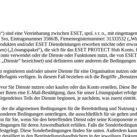
n
“) sind eine Vereinbarung zwischen ESET, spol. s r. o., mit eingetrag
itt Sro, Eintragsnummer 3586/B, Firmenregisternummer: 31333532 („
Wi
odukten und/oder ESET Dienstleistungen erwerben möchte oder erworb
en) („
Lösungspaket
“), die sich für das ESET PROTECT Hub Konto, f
s Konto verwendet oder die Dienste oder Funktionen nutzt, die von ESE
 „
Dienste
“ bezeichnet) und definieren unter anderem die Bedingungen
egistrieren und/oder unsere Dienste für eine Organisation nutzen ode
Befugnis verfügen. In diesem Fall beziehen sich die Begriffe „Benutzer
vor Sie Dienste nutzen oder kaufen oder das Konto erstellen. Diese Be
Ihnen eine E-Mail-Bestätigung, dass Sie unser Lösungspaket erfolgre
 irgendeines Teils der Dienste beginnen, je nachdem, was zuerst eintritt.
er die allgemeinen Bedingungen für die Bereitstellung und Nutzung uns
deren Bedingungen unterliegen, die ausschließlich für sie gelten und
n für Sie, wenn Sie den betreffenden Dienst oder seine Komponente er
edingungen für deren Anwendbarkeit erfüllen. Falls die Sonderbedingun
festgelegt. Diese Sonderbedingungen finden Sie unten. Außerdem kann
detailliert in den Bereitstellungshandbüchern in der jeweiligen Dokum