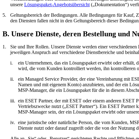
unsere
Lösungspaket-Angebotsübersicht
(„
Dokumentation
“) ver
5.
Geltungsbereich der Bedingungen.
Alle Bedingungen für Kauf, Za
den Diensten fallen nicht in den Geltungsbereich dieser Beding
B. Unsere Dienste, deren Bestellung und N
1.
Sie und Ihre Rollen.
Unsere Dienste werden einer verschiedenen Be
jeweiligen Anspruch auf verschiedene Dienstbereiche und beinhalt
i.
ein Unternehmen, das ein Lösungspaket erwirbt oder erhält,
wird, die vom Kunden kontrolliert werden, ihn kontrollieren 
ii.
ein Managed Service Provider, der eine Vereinbarung mit ESE
Namen und mit eigenem Konto) anzubieten, und der ein Lösu
MSP-Manager, die ein Lösungspaket für die in diesem Abschn
iii.
ein ESET Partner, der mit ESET oder einem anderen ESET Par
Vertriebszwecke nutzt („
ESET Partner
“). Ein ESET Partner ka
MSP-Manager sein, der ein Lösungspaket erwirbt oder unsere 
iv.
eine juristische oder natürliche Person, die vom Kunden, MS
Dienste nutzt oder darauf zugreift oder die von der Nutzung 
Alle an „Sie“ oder „Benutzer“ gerichteten Rechte und Pflichten g