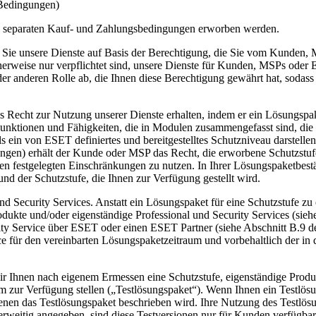
Bedingungen)
u separaten Kauf- und Zahlungsbedingungen erworben werden.
Sie unsere Dienste auf Basis der Berechtigung, die Sie vom Kunden,
erweise nur verpflichtet sind, unsere Dienste für Kunden, MSPs oder ES
 der anderen Rolle ab, die Ihnen diese Berechtigung gewährt hat, soda
echt zur Nutzung unserer Dienste erhalten, indem er ein Lösungspaket
 Funktionen und Fähigkeiten, die in Modulen zusammengefasst sind, di
ls ein von ESET definiertes und bereitgestelltes Schutzniveau darstell
gen) erhält der Kunde oder MSP das Recht, die erworbene Schutzstufe 
n festgelegten Einschränkungen zu nutzen. In Ihrer Lösungspaketbestä
und der Schutzstufe, die Ihnen zur Verfügung gestellt wird.
nd Security Services.
Anstatt ein Lösungspaket für eine Schutzstufe z
rodukte und/oder eigenständige Professional und Security Services (si
rity Service über ESET oder einen ESET Partner (siehe Abschnitt B.9 
e für den vereinbarten Lösungspaketzeitraum und vorbehaltlich der in
Ihnen nach eigenem Ermessen eine Schutzstufe, eigenständige Produkt
um zur Verfügung stellen („
Testlösungspaket
“). Wenn Ihnen ein Testlös
enen das Testlösungspaket beschrieben wird. Ihre Nutzung des Testlös
rweitig angegeben, sind diese Testversionen nur für Kunden verfügbar, 