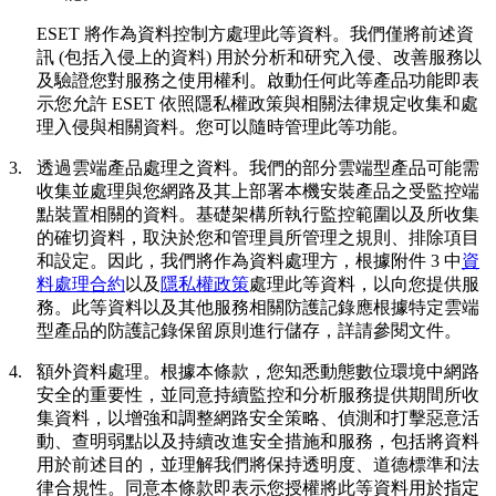
ESET 將作為資料控制方處理此等資料。我們僅將前述資
訊 (包括入侵上的資料) 用於分析和研究入侵、改善服務以
及驗證您對服務之使用權利。啟動任何此等產品功能即表
示您允許 ESET 依照隱私權政策與相關法律規定收集和處
理入侵與相關資料。您可以隨時管理此等功能。
3.
透過雲端產品處理之資料。
我們的部分雲端型產品可能需
收集並處理與您網路及其上部署本機安裝產品之受監控端
點裝置相關的資料。基礎架構所執行監控範圍以及所收集
的確切資料，取決於您和管理員所管理之規則、排除項目
和設定。因此，我們將作為資料處理方，根據附件 3 中
資
料處理合約
以及
隱私權政策
處理此等資料，以向您提供服
務。此等資料以及其他服務相關防護記錄應根據特定雲端
型產品的防護記錄保留原則進行儲存，詳請參閱文件。
4.
額外資料處理。
根據本條款，您知悉動態數位環境中網路
安全的重要性，並同意持續監控和分析服務提供期間所收
集資料，以增強和調整網路安全策略、偵測和打擊惡意活
動、查明弱點以及持續改進安全措施和服務，包括將資料
用於前述目的，並理解我們將保持透明度、道德標準和法
律合規性。同意本條款即表示您授權將此等資料用於指定