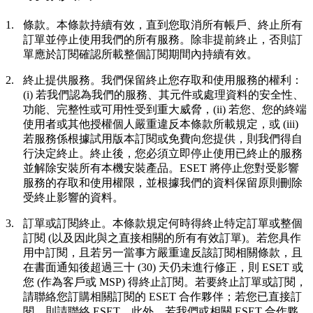
1.
條款。
本條款持續有效，直到您取消所有帳戶、終止所有
訂單並停止使用我們的所有服務。除非提前終止，否則訂
單應於訂閱確認所載整個訂閱期間內持續有效。
2.
終止提供服務。
我們保留終止您存取和使用服務的權利：
(i) 若我們認為我們的服務、其元件或處理資料的安全性、
功能、完整性或可用性受到重大威脅，(ii) 若您、您的終端
使用者或其他授權個人嚴重違反本條款所載規定，或 (iii)
若服務係根據試用版本訂閱或免費向您提供，則我們得自
行決定終止。終止後，您必須立即停止使用已終止的服務
並解除安裝所有本機安裝產品。ESET 將停止您對受影響
服務的存取和使用權限，並根據我們的資料保留原則刪除
受終止影響的資料。
3.
訂單或訂閱終止。
本條款規定何時得終止特定訂單或整個
訂閱 (以及因此與之直接相關的所有有效訂單)。若您具作
用中訂閱，且若另一當事方嚴重違反該訂閱相關條款，且
在書面通知後超過三十 (30) 天仍未進行修正，則 ESET 或
您 (作為客戶或 MSP) 得終止訂閱。若要終止訂單或訂閱，
請聯絡您訂購相關訂閱的 ESET 合作夥伴；若您已直接訂
閱，則請聯絡 ESET。此外，若我們或相關 ESET 合作夥