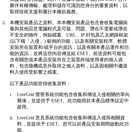
夥伴有權傳輸、處理和儲存可識別您身分的重要資料，以
取得技術支援和履行本條款義務。
2.
本機安裝產品之資料。
本本機安裝產品包含會收集電腦病
毒與其他惡意電腦程式及可疑、問題、潛在不需要或潛在
不安全的物件，例如檔案、URL、IP 封包及乙太網路框架
(以下稱「
入侵
」) 範例的功能，以及有關安裝程序、軟體
安裝所在裝置和/或平台的資訊，以及有關本產品運作和功
能的資訊，並將這些內容傳送給 ESET。前述資料可能包
含有關您或本產品安裝所在之裝置終端使用者的個人資
料，包含隨機或意外取得之個人資料，以及因相關中繼資
料入侵而受影響之檔案。
以下產品功能皆得收集資料：
i.
LiveGrid 聲譽系統功能包含收集和傳送入侵相關的單向
雜湊，並提供予 ESET。此功能得於本產品標準設定中
啟用。
ii.
LiveGrid 意見系統功能包含收集和傳送入侵與相關資
料，並提供予 ESET。您可以於產品安裝期間啟動此功
能。