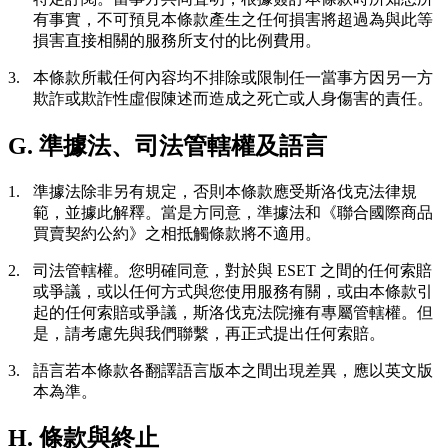
有事實，不可預見本條款產生之任何損害將超過為與此等
損害直接相關的服務所支付的比例費用。
3.
本條款所載任何內容均不排除或限制任一當事方因另一方
欺詐或欺詐性虛假陳述而造成之死亡或人身傷害的責任。
G. 準據法、司法管轄權及語言
1.
準據法
除非另有規定，否則本條款應受斯洛伐克法律規
範，並據此解釋。當是方同意，準據法和《聯合國際商品
買賣契約公約》之相抵觸條款將不適用。
2.
司法管轄權。
您明確同意，對於與 ESET 之間的任何索賠
或爭議，或以任何方式與您使用服務有關，或由本條款引
起的任何索賠或爭議，斯洛伐克法院擁有專屬管轄權。但
是，請考慮先與我們聯繫，再正式提出任何索賠。
3.
語言
若本條款各翻譯語言版本之間出現差異，應以英文版
本為準。
H. 條款與終止