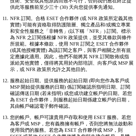
技術、安全或其他原因而致不可行，否則我們應在終止提
供此等服務前至少三十 (30) 天向您提供事先通知。
11.
NFR 訂閱。
合格 ESET 合作夥伴 (或 NFR 政策所定義其他
實體) 可能有資格取得防護階層、獨立產品和/或獨立專業
和安全性服務之「非轉售」(以下稱「
NFR
」) 訂閱。標示
為 NFR 之訂閱係根據 NFR 政策提供，並受其條款與條件
所規範。根據本條款，使用 NFR 訂閱之 ESET 合作夥伴
(或其他授權實體) 為該訂閱之客戶，與客戶相關之所有規
定應據此適用。因此，他們不能將其 NFR 訂閱散佈或指
派給其他實體，僅得將其用於內部培訓、向客戶或 MSP 展
示，或 NFR 政策所允許之其他目的。
12.
服務起始日期。
提供服務的起始日期 (即向您作為客戶或
MSP 開始提供服務的日期) 係訂閱確認所指明日期、訂閱
確認傳送日期 (若未指明) 或您成功建立帳戶的日期。若您
為 ESET 合作夥伴，則服務起始日期係建立帳戶的日期，
其由帳戶確認電子郵件確認。
13.
您的帳戶。
帳戶可讓貴用戶存取和使用 ESET 服務。若您
為客戶或 MSP，您有義務擁有帳戶，否則您將無法啟動和
使用我們的服務。若您為 ESET 合作夥伴或 MSP，則