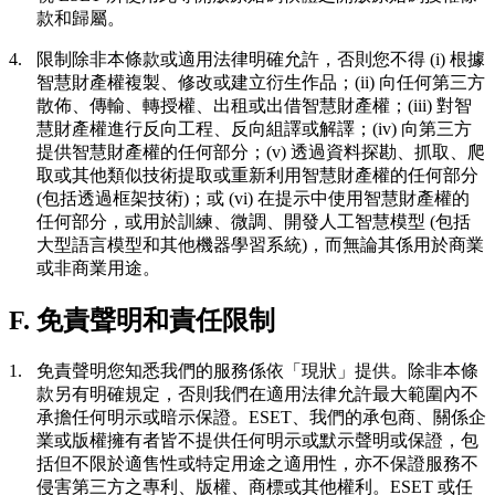
款和歸屬。
4.
限制
除非本條款或適用法律明確允許，否則您不得 (i) 根據
智慧財產權複製、修改或建立衍生作品；(ii) 向任何第三方
散佈、傳輸、轉授權、出租或出借智慧財產權；(iii) 對智
慧財產權進行反向工程、反向組譯或解譯；(iv) 向第三方
提供智慧財產權的任何部分；(v) 透過資料探勘、抓取、爬
取或其他類似技術提取或重新利用智慧財產權的任何部分
(包括透過框架技術)；或 (vi) 在提示中使用智慧財產權的
任何部分，或用於訓練、微調、開發人工智慧模型 (包括
大型語言模型和其他機器學習系統)，而無論其係用於商業
或非商業用途。
F. 免責聲明和責任限制
1.
免責聲明您知悉我們的服務係依「現狀」提供。除非本條
款另有明確規定，否則我們在適用法律允許最大範圍內不
承擔任何明示或暗示保證。ESET、我們的承包商、關係企
業或版權擁有者皆不提供任何明示或默示聲明或保證，包
括但不限於適售性或特定用途之適用性，亦不保證服務不
侵害第三方之專利、版權、商標或其他權利。ESET 或任