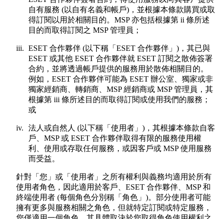
自有服務 (以自有名義和帳戶)，並根據本條款購買或取
得訂閱以用於相關目的。MSP 亦包括根據第 ii 條所述
目的而取得訂閱之 MSP 管理員；
iii.
ESET 合作夥伴 (以下稱「
ESET 合作夥伴
」)，其已與
ESET 或其他 ESET 合作夥伴就 ESET 訂閱之散佈簽署
合約，並將透過帳戶提供的服務用於散佈相關目的。
例如，ESET 合作夥伴可能為 ESET 辦公室、獨家或非
獨家經銷商、轉銷商、MSP 經銷商或 MSP 管理員，其
根據第 iii 條所述目的而取得訂閱或使用我們的服務；
或
iv.
法人或自然人 (以下稱「
使用者
」)，其根據本條款自客
戶、MSP 或 ESET 合作夥伴取得有限的服務使用權
利、使用或存取任何服務，或因客戶或 MSP 使用服務
而受益。
針對「您」或「使用者」之所有權利與義務均適用於所有
使用者角色，因此適用於客戶、ESET 合作夥伴、MSP 和
終端使用者 (每個角色分別稱「
角色
」)。部分使用者可能
擁有更多與服務相關之角色，但就特定訂閱或特定服務，
您僅適用一個角色，其具體取決於您取得角色使用權利之