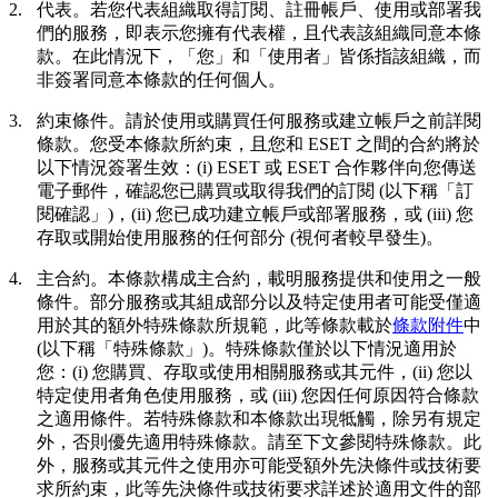
2.
代表。
若您代表組織取得訂閱、註冊帳戶、使用或部署我
們的服務，即表示您擁有代表權，且代表該組織同意本條
款。在此情況下，「您」和「使用者」皆係指該組織，而
非簽署同意本條款的任何個人。
3.
約束條件。
請於使用或購買任何服務或建立帳戶之前詳閱
條款。您受本條款所約束，且您和 ESET 之間的合約將於
以下情況簽署生效：(i) ESET 或 ESET 合作夥伴向您傳送
電子郵件，確認您已購買或取得我們的訂閱 (以下稱「
訂
閱確認
」)，(ii) 您已成功建立帳戶或部署服務，或 (iii) 您
存取或開始使用服務的任何部分 (視何者較早發生)。
4.
主合約。
本條款構成主合約，載明服務提供和使用之一般
條件。部分服務或其組成部分以及特定使用者可能受僅適
用於其的額外特殊條款所規範，此等條款載於
條款附件
中
(以下稱「
特殊條款
」)。特殊條款僅於以下情況適用於
您：(i) 您購買、存取或使用相關服務或其元件，(ii) 您以
特定使用者角色使用服務，或 (iii) 您因任何原因符合條款
之適用條件。若特殊條款和本條款出現牴觸，除另有規定
外，否則優先適用特殊條款。請至下文參閱特殊條款。此
外，服務或其元件之使用亦可能受額外先決條件或技術要
求所約束，此等先決條件或技術要求詳述於適用文件的部