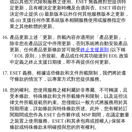
或以其他方式限制服務之使用。ESET 無義務對您提供特
定更新，且有權決定更新時機及合適與否。ESET 得自行
決定停止提供 (i) 最新版本以外任何其他服務版本之更新，
或 (ii) 支援任何作業系統版本相關服務使用或服務指定作
業之其他軟體的更新。
16.
產品更新
上述「更新」所載內容亦適用於「產品更新」，
除非您在產品設定中停用更新，否則系統將自動安裝產品
更新。任何產品更新條款皆可能受
終止支援原則
(以下稱
「EOL 原則」) 所規範。產品或任何其功能達到 EOL 政策
中定義之終止支援日期後，即不再提供任何更新。
17.
ESET 義務。
根據這些條款和文件所載限制，我們將於遵
守條款的情況下，以專業方式對您提供服務。
18.
您的權利。
您使用服務之權利屬於非專屬、不可轉讓，且
受本條款、特殊條款和文件所載條件和限制，以及這些法
律文件所載規範所約束。您僅能以一般方式將服務用於其
預期用途，詳如條款與特殊條款所述。此外，您有權於訂
閱期間或您作為 ESET 合作夥伴或 MSP 期間，在議定數量
之裝置上使用服務。ESET (和其承包商或授權人) 保留本
條款或特殊條款未明確授與您的所有權利。