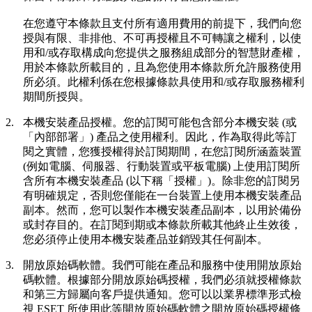
在您遵守本條款且支付所有適用費用的前提下，我們向您
授與有限、非排他、不可再授權且不可轉讓之權利，以使
用和/或存取構成向您提供之服務組成部分的智慧財產權，
用於本條款所載目的，且為您使用本條款所允許服務使用
所必須。此權利係在您根據條款具使用和/或存取服務權利
期間所授與。
2.
本機安裝產品授權。
您的訂閱可能包含部分本機安裝 (或
「內部部署」) 產品之使用權利。因此，作為取得此等訂
閱之實體，您獲授權得於訂閱期間，在您訂閱所涵蓋裝置
(例如電腦、伺服器、行動裝置或平板電腦) 上使用訂閱所
含所有本機安裝產品 (以下稱「授權」)。除非您的訂閱另
有明確規定，否則您僅能在一台裝置上使用本機安裝產品
副本。然而，您可以製作本機安裝產品副本，以用於備份
或封存目的。在訂閱到期或本條款所載其他終止生效後，
您必須停止使用本機安裝產品並銷毀其任何副本。
3.
開放原始碼軟體。
我們可能在產品和服務中使用開放原始
碼軟體。根據部分開放原始碼授權，我們必須就授權條款
和第三方歸屬向客戶提供通知。您可以以業界標準形式檢
視 ESET 所使用此等開放原始碼軟體之開放原始碼授權條