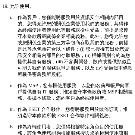
19.
允許使用。
i.
作為客戶，您僅能將服務用於資訊安全相關內部目
的。您得允許您的關係企業使用我們的服務，其得作
為終端使用者使用此等服務或從中受益，前提是您遵
守本條款所載關係企業相關義務。此外，您得允許您
或您關係企業的第三方承包商存取我們的服務，前提
是此等承包商符合以下條件：(i) 您已授權其出於您資
訊安全相關內部目的存取服務，(ii) 根據個別合約為您
提供其自有服務，(iii) 不參與開發、散佈或提供類似且
可能與我們的服務競爭之服務，以及 (iv) 受類似本條款
所載保密義務所規範。
ii.
作為 MSP，您有權使用服務，以您的名義和帳戶向客
戶提供自有 IT 服務，惟須遵守本條款所載 MSP 相關義
務。根據本條款，您的客戶為終端使用者。
iii.
作為 ESET 合作夥伴，您得將服務用於散佈訂閱，惟
須遵守本條款所載 ESET 合作夥伴相關義務。
iv.
作為終端使用者，您僅得根據特定角色目的使用服
務，該角色使您能夠根據服務授與您的權利使用該服