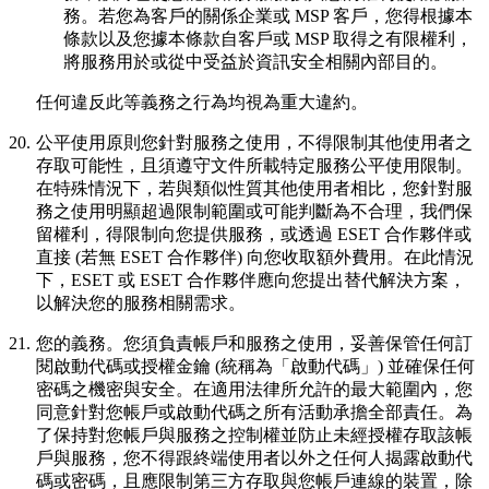
務。若您為客戶的關係企業或 MSP 客戶，您得根據本
條款以及您據本條款自客戶或 MSP 取得之有限權利，
將服務用於或從中受益於資訊安全相關內部目的。
任何違反此等義務之行為均視為重大違約。
20.
公平使用原則
您針對服務之使用，不得限制其他使用者之
存取可能性，且須遵守文件所載特定服務公平使用限制。
在特殊情況下，若與類似性質其他使用者相比，您針對服
務之使用明顯超過限制範圍或可能判斷為不合理，我們保
留權利，得限制向您提供服務，或透過 ESET 合作夥伴或
直接 (若無 ESET 合作夥伴) 向您收取額外費用。在此情況
下，ESET 或 ESET 合作夥伴應向您提出替代解決方案，
以解決您的服務相關需求。
21.
您的義務。
您須負責帳戶和服務之使用，妥善保管任何訂
閱啟動代碼或授權金鑰 (統稱為「
啟動代碼
」) 並確保任何
密碼之機密與安全。在適用法律所允許的最大範圍內，您
同意針對您帳戶或啟動代碼之所有活動承擔全部責任。為
了保持對您帳戶與服務之控制權並防止未經授權存取該帳
戶與服務，您不得跟終端使用者以外之任何人揭露啟動代
碼或密碼，且應限制第三方存取與您帳戶連線的裝置，除