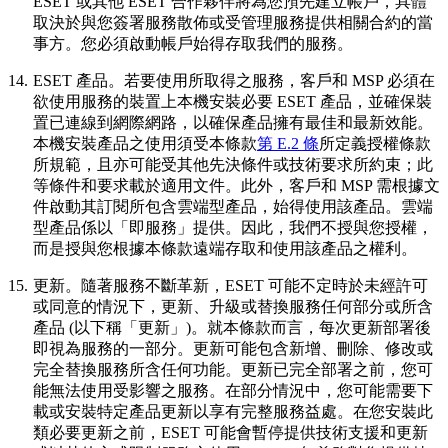
ESET 或其他 ESET 合作夥伴將為您預先建立帳戶，具體
取決於與您簽署服務散佈或受管理服務提供相關合約的當
事方。您必須啟動帳戶始得存取我們的服務。
14.
ESET 產品。
若要使用所取得之服務，客戶和 MSP 必須在
欲使用服務的裝置上本機安裝必要 ESET 產品，並確保裝
置已連線到網際網路，以確保產品擁有最佳和最新效能。
本機安裝產品之使用須受本條款
第 E.2 條
所定義授權條款
所規範，且亦可能受其他先決條件或技術要求所約束；此
等條件和要求載於適用文件。此外，客戶和 MSP 需根據文
件啟動其訂閱所包含雲端型產品，始得使用該產品。雲端
型產品係以「即服務」提供。因此，我們不授與您授權，
而是授與您根據本條款遠端存取和使用該產品之權利。
15.
更新。
隨著服務不斷革新，ESET 可能不定時於未經許可
或同意的情況下，更新、升級或替換服務任何部分或所含
產品 (以下稱「更新」)。就本條款而言，每次更新部署後
即視為服務的一部分。更新可能包含新增、刪除、修改或
完全替換服務所含任何功能。更新已完全部署之前，您可
能無法使用受影響之服務。在部分情況中，您可能需要下
載或安裝特定產品更新以享有完整服務益處。在您安裝此
類必要更新之前，ESET 可能會暫停提供技術支援和更新