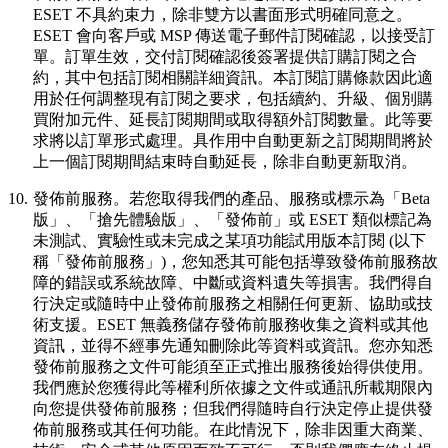
ESET 不具約束力，除非雙方以書面形式明確同意之。
ESET 會向客戶或 MSP 傳送電子郵件訂閱確認，以接受訂
單。訂單生效，交付訂閱確認後簽署提供訂購訂閱之合
約，其中包括訂閱相關詳細資訊。本訂閱訂購條款因此適
用於任何調整現有訂閱之要求，包括續約、升級、個別購
買附加元件、延長訂閱期間或取得額外訂閱數量。此等要
求將以訂單形式處理。具作用中自動更新之訂閱期間將於
上一個訂閱期間結束時自動延長，除非自動更新取消。
10.
發佈前服務。
若您取得我們的產品、服務或標示為「Beta
版」、「搶先體驗版」、「發佈前」或 ESET 類似標記為
未測試、實驗性或未完成之某項功能試用版本訂閱 (以下
稱「
發佈前服務
」)，您知悉其可能包括導致發佈前服務故
障的錯誤或系統故障、中斷或資料遺失等損害。我們得自
行決定或隨時中止發佈前服務之相關任何更新、協助或技
術支援。ESET 無義務儲存發佈前服務收集之資料或其他
資訊，並得不經事先通知刪除此等資料或資訊。您亦知悉
發佈前服務之文件可能須至正式推出服務後始得供使用。
我們應於您獲得此等權利所依據之文件或通訊所載期限內
向您提供發佈前服務；但我們得隨時自行決定停止提供發
佈前服務或其任何功能。在此情況下，除非因重大商業、