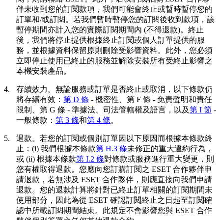
伴未收到您的訂閱款項，我們可能會終止或暫時暫停您的
訂單和/或訂閱。若我們暫時暫停您的訂閱後收到款項，該
暫停期間亦計入您的實際訂閱期間內 (不得退款)。終止
後，我們將停止提供根據終止訂閱或個人訂單提供的服
務，並根據資料保留原則刪除受影響資料。此外，您必須
立即停止使用已終止的服務並解除安裝所有受終止影響之
本機安裝產品。
4.
存續效力。
無論服務或訂單是否終止或取消，以下條款仍
將存續有效：
第 D 條
- 機密性、第 F 條 - 免責聲明和責任
限制、第 G 條 - 準據法、司法管轄權及語言，以及
第 I 節
-
一般條款：
第 3 條
和
第 4 條
。
5.
退款。
若您的訂閱或個別訂單因以下原因而根據本條款終
止：(i) 我們根據本條款
第 H.3 條
未修正的重大違約行為，
或 (ii) 根據本條款
第 I.2 條
對條款或服務進行重大變更，則
您有權取得退款。您應向您訂購訂閱之 ESET 合作夥伴申
請退款，若無涉及 ESET 合作夥伴，則應直接向我們申請
退款。您的退款計算將針對已終止訂單相關的訂閱期間未
使用部分，因此為從 ESET 確認訂閱終止之日起至訂閱確
認中所載訂閱期間結束。此規定不會影響您與 ESET 合作