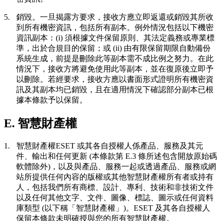
5.
銷毀。
一旦揭露方要求，接收方應立即返還或銷毀其所收
到所有機密資訊，包括所有副本。例外情況包括以下機密
資訊副本：(i) 須根據文件保留原則、其法定義務或專業標
準，出於合規目的保留；或 (ii) 由有限保留期限自動備份
系統生成，前提是刪除此等副本需不成比例之努力。在此
情況下，接收方將避免使用此等副本，並在復原後立即予
以刪除。若經要求，接收方應以書面形式證明所有機密資
訊及其副本均已銷毀，且在適用情況下確認部分副本已根
據本條款予以保留。
E. 智慧財產權
1.
智慧財產權
ESET 或其各自授權人係產品、服務及其元
件、輸出和任何更新 (本條款第 E.3 條所述包含開放原始碼
軟體除外)，以及與產品、服務一起或透過產品、服務或網
站所提供任何內容的版權或其他智慧財產權所有者或持有
人，包括我們所有商標、設計、專利、技術和非技術文件
以及任何其他文字、文件、圖像、標誌、圖示或任何資料
庫類型 (以下稱「智慧財產權」)。ESET 及其各自授權人
保留本條款未明確授與您的所有智慧財產權。