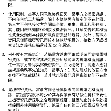
限。
2.
使用限制。
當事方同意嚴格保密另一當事方之機密資訊，
不向任何第三方揭露，除非本條款另有規定則不在此限。
第三方不包括接收方之關係企業、董事、員工和承包商，
其可能因嚴格知情權利接收機密資訊，且須受告知其機密
性質並受類似本條款所載保密義務所規範。此外，當事方
皆同意僅將機密資訊用於本條款所載目的。接收方保護機
密資訊之義務自揭露後五 (5) 年屆滿。
3.
例外
縱有本條規定，若揭露方以書面形式明確同意揭露機
密資訊，或在遵守其法定義務所須範圍內揭露機密資訊，
任一當事方皆得揭露機密資訊。在此情況下，揭露方應就
該揭露義務事先通知另一當事方；知悉法院或其他官方命
令後不得無故延誤，若其就此等資訊具保密義務則不在此
限。
4.
處理機密資訊。
當事方同意謹慎保護向其揭露之機密資
訊，該謹慎程度不應少於其為保護自有類似性質和重要性
之機密資訊所採取之合理謹慎程度，且應防止於本條款授
權範圍外使用機密資訊，以及向任何第三方揭露或發佈機
密資訊。