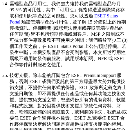
24.
雲端型產品可用性。
我們盡力維持我們雲端型產品每月
99.5% 的可用性，其中「可用性」係指得透過網際網路存
取和使用此等產品之可能性。您可以透過
ESET Status
Portal
驗證雲端型產品可用性，並了解 15 分鐘以上的預期
停機資訊。停機時間 (或您無法使用或存取雲端型產品的
任何期間) 皆不包括預期停機或因客戶、MSP 之限制或不
可抗力事件導致服務不可使用之時間；我們將於至少三 (3)
個工作天之前，在 ESET Status Portal 上公告預期停機。若
發生中斷，本機安裝產品不會受到影響。本文所述可用性
層級不適用於發佈前服務、試用版本訂閱、NFR 或 ESET
合作夥伴針對服務之使用。
25.
技術支援
。除非您的訂閱包含 ESET Premium Support 服
務，否則 ESET 或我們委託的第三方應盡最大努力提供技
術支援，不提供任何形式的保證。EOL 政策所定義之終止
支援日期後，即不再提供任何產品或任何其功能之技術支
援。提供技術支援之前，您應備份所有的現有資料、軟體
和程式設施。對於因提供技術支援所導致任何資料、財
產、軟體或硬體的損壞或遺失，或利潤的損失，我們及/或
委任 ESET 合作夥伴概不負責。ESET 及/或委任 ESET 合
作夥伴保留決定解決問題是否超過技術支援範圍的權利。