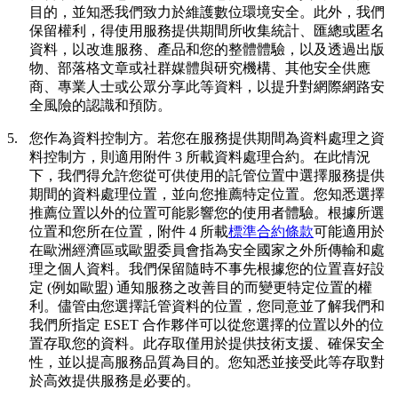
目的，並知悉我們致力於維護數位環境安全。此外，我們
保留權利，得使用服務提供期間所收集統計、匯總或匿名
資料，以改進服務、產品和您的整體體驗，以及透過出版
物、部落格文章或社群媒體與研究機構、其他安全供應
商、專業人士或公眾分享此等資料，以提升對網際網路安
全風險的認識和預防。
5.
您作為資料控制方。
若您在服務提供期間為資料處理之資
料控制方，則適用附件 3 所載資料處理合約。在此情況
下，我們得允許您從可供使用的託管位置中選擇服務提供
期間的資料處理位置，並向您推薦特定位置。您知悉選擇
推薦位置以外的位置可能影響您的使用者體驗。根據所選
位置和您所在位置，附件 4 所載
標準合約條款
可能適用於
在歐洲經濟區或歐盟委員會指為安全國家之外所傳輸和處
理之個人資料。我們保留隨時不事先根據您的位置喜好設
定 (例如歐盟) 通知服務之改善目的而變更特定位置的權
利。儘管由您選擇託管資料的位置，您同意並了解我們和
我們所指定 ESET 合作夥伴可以從您選擇的位置以外的位
置存取您的資料。此存取僅用於提供技術支援、確保安全
性，並以提高服務品質為目的。您知悉並接受此等存取對
於高效提供服務是必要的。