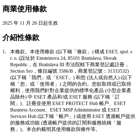
商業使用條款
2025 年 11 月 26 日起生效
介紹性條款
1.
本條款。
本使用條款 (以下稱「
條款
」) 構成 ESET, spol. s
r. o. (設址於 Einsteinova 24, 85101 Bratislava, Slovak
Republic，在 Bratislava III 市法院轄下商業登記處註冊，
Section Sro，條目編號 3586/B，商業登記號：31333532)
(以下稱「
我們
」或「
ESET
」) 和您 (法人或自然人) (以下
稱「
您
」或「
使用者
」) 之間的合約。您欲取得或已取得
權利，使用我們針對企業提供的標準化產品 (小型企業產
品除外) 中 ESET 產品和/或 ESET 服務 (以下稱「
訂
閱
」)、註冊並使用 ESET PROTECT Hub 帳戶、ESET
Business Account、ESET MSP Administrator 或 ESET
Services Hub (以下稱「
帳戶
」) 或使用 ESET 透過帳戶提供
的服務或功能 (透過帳戶提供的訂閱和服務統稱「
服
務
」)。本合約載明其使用條款與條件等。