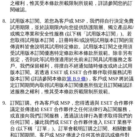
之權利，惟其受本條款所載限制所規範，詳請參閱您的訂
閱確認。
8.
試用版本訂閱。
若您為客戶或 MSP，我們得自行決定免費
試用期限，並於該期限內向您提供防護階層、獨立產品和/
或獨立專業和安全性服務 (以下稱「
試用版本訂閱
」)。若
您取得試用版本訂閱，註冊時和/或說明試用版本訂閱的宣
傳資料皆會說明其試用特定條款。試用版本訂閱之使用須
受試用版本訂閱優惠特定條款和本條款所規範。除非另有
規定，否則此等試用僅適用於先前未訂閱具試用服務之客
戶。我們保留權利，得擅自不經通知隨時修改或終止試用
版本訂閱。若透過 ESET 或 ESET 合作夥伴取得服務試用
版本訂閱 (詳請參閱本條款
第 B.9 條
)，客戶或 MSP 將於議
定訂閱期間內取得試用版本訂閱優惠所指定且訂閱確認詳
述服務之權利，惟其受本條款所載限制所規範。
9.
訂閱訂購。
作為客戶或 MSP，您得透過與 ESET 合作夥伴
議定並傳達給 ESET 合作夥伴之任何法律行為訂閱服務，
或直接向我們訂閱服務，透過該法律行為要求取得我們的
任何訂閱，據此我們或 ESET 合作夥伴進入 ESET 業務平
台 (以下稱「
訂單
」)。訂單會載明訂購之訂閱、相關數量
和訂閱期間。客戶或 MSP 傳達之任何其他資訊或條件對