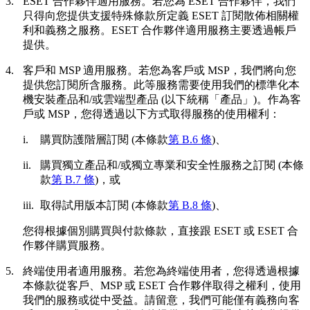
3.
ESET 合作夥伴適用服務。
若您為 ESET 合作夥伴，我們
只得向您提供支援特殊條款所定義 ESET 訂閱散佈相關權
利和義務之服務。ESET 合作夥伴適用服務主要透過帳戶
提供。
4.
客戶和 MSP 適用服務。
若您為客戶或 MSP，我們將向您
提供您訂閱所含服務。此等服務需要使用我們的標準化本
機安裝產品和/或雲端型產品 (以下統稱「
產品
」)。作為客
戶或 MSP，您得透過以下方式取得服務的使用權利：
i.
購買防護階層訂閱 (本條款
第 B.6 條
)、
ii.
購買獨立產品和/或獨立專業和安全性服務之訂閱 (本條
款
第 B.7 條
)，或
iii.
取得試用版本訂閱 (本條款
第 B.8 條
)、
您得根據個別購買與付款條款，直接跟 ESET 或 ESET 合
作夥伴購買服務。
5.
終端使用者適用服務。
若您為終端使用者，您得透過根據
本條款從客戶、MSP 或 ESET 合作夥伴取得之權利，使用
我們的服務或從中受益。請留意，我們可能僅有義務向客