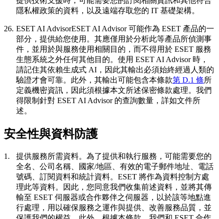
提供技術支援時，可能需要您的訂閱相關資訊和其他符合
隱私權政策的資料，以及遠端存取您的 IT 基礎架構。
26.
ESET AI Advisor
ESET AI Advisor 可能作為 ESET 產品的一
部分，提供給您使用。其應僅用於分析此等產品所偵測事
件，並用於與服務使用相關目的，而不得用於 ESET 服務
生態系統之外任何其他目的。使用 ESET AI Advisor 時，
請記住其依賴生成式 AI，因此其輸出必須始終經過人類的
驗證才會可靠。此外，其輸出可能包含本條款
第 D.1 條
所
定義機密資訊，因此須根據本文所述保密條款處理。我們
得限制針對 ESET AI Advisor 的查詢數量，詳如文件所
述。
安全性與資料防護
1.
提供服務所需資料。
為了提供和執行服務，可能需要您的
全名、公司名稱、國家/地區、有效的電子郵件地址、電話
號碼、訂閱資料和統計資料。ESET 將作為資料控制方處
理此等資料。因此，您同意我們收集前述資料，並將其傳
輸至 ESET 伺服器或合作夥伴之伺服器，以於該等地點進
行處理，用以確保服務之運作與提供、改善服務品質，並
保護我們的權益。此外，根據本條款，我們和 ESET 合作