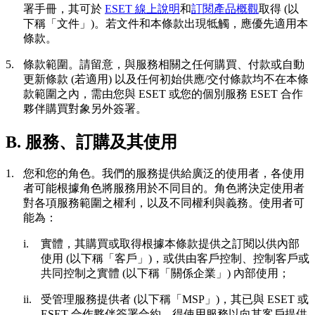
署手冊，其可於
ESET 線上說明
和
訂閱產品概觀
取得 (以
下稱「
文件
」)。若文件和本條款出現牴觸，應優先適用本
條款。
5.
條款範圍。
請留意，與服務相關之任何購買、付款或自動
更新條款 (若適用) 以及任何初始供應/交付條款均不在本條
款範圍之內，需由您與 ESET 或您的個別服務 ESET 合作
夥伴購買對象另外簽署。
B. 服務、訂購及其使用
1.
您和您的角色。
我們的服務提供給廣泛的使用者，各使用
者可能根據角色將服務用於不同目的。角色將決定使用者
對各項服務範圍之權利，以及不同權利與義務。使用者可
能為：
i.
實體，其購買或取得根據本條款提供之訂閱以供內部
使用 (以下稱「
客戶
」)，或供由客戶控制、控制客戶或
共同控制之實體 (以下稱「
關係企業
」) 內部使用；
ii.
受管理服務提供者 (以下稱「
MSP
」)，其已與 ESET 或
ESET 合作夥伴簽署合約，得使用服務以向其客戶提供