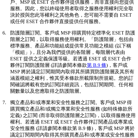
戶、MSP 或 ESET 合作夥伴提供服務，而非直接向您提供
服務。因此，您以終端使用者取得之服務使用權利完全取
決於授與您此等權利之其他角色，您可能不需要自 ESET
或任何 ESET 合作夥伴直接提供任何服務。
6.
防護階層訂閱。
客戶或 MSP 得購買特定標準化 ESET 防護
階層之訂閱，以取得服務使用權利。「
防護階層
」包括由
標準服務、產品和功能組成提供常見功能之模組 (以下稱
「
模組
」)，且分為我們提供的各階層，每階層代表由
ESET 提供之定義保護等級。若透過 ESET 或 ESET 合作
夥伴訂閱防護階層 (詳請參閱本條款
第 B.9 條
)，客戶或
MSP 將於議定訂閱期間內取得其所購買防護階層及其所有
涵蓋模組之權利，惟其受本條款所載限制所規範。您的訂
閱確認將載有您的訂閱詳細資訊，包括訂閱期間、任何相
關數量以及您應取得之防護階層。
7.
獨立產品和/或專業和安全性服務之訂閱。
客戶或 MSP 得
購買獨立產品和/或獨立專業和安全性服務 (如特殊條款所
定義) 之訂閱 (而非取得防護階層之訂閱)，以取得服務使用
權利。若透過 ESET 或 ESET 合作夥伴訂閱產品或專業或
安全性服務 (詳請參閱本條款第 B.9 條)，客戶或 MSP 將於
議定訂閱期間內取得其所購買產品和/或專業或安全性服務