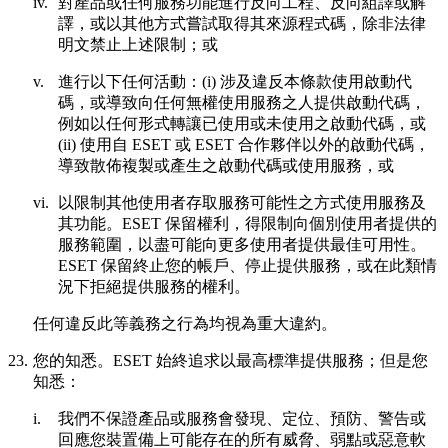
iv.
對產品或任何服務功能進行反向工程、反向組譯或解
譯，或以其他方式嘗試取得其來源程式碼，除非法律
明文禁止上述限制；或
v.
進行以下任何活動：(i) 涉及違反本條款使用啟動代
碼，或導致向任何無權使用服務之人提供啟動代碼，
例如以任何形式轉讓已使用或未使用之啟動代碼，或
(ii) 使用自 ESET 或 ESET 合作夥伴以外的啟動代碼，
導致散佈複製或產生之啟動代碼或使用服務，或
vi.
以限制其他使用者存取服務可能性之方式使用服務及
其功能。ESET 保留權利，得限制向個別使用者提供的
服務範圍，以盡可能向更多使用者提供最佳可用性。
ESET 保留終止您的帳戶、停止提供服務，或在此類情
況下拒絕提供服務的權利。
任何違反此等義務之行為均視為重大違約。
23.
您的知悉
。ESET 始終追求以最高標準提供服務；但是您
知悉：
i.
我們不保證產品或服務會發現、定位、預防、警告或
回應您裝置備上可能存在的所有威脅、弱點或惡意軟