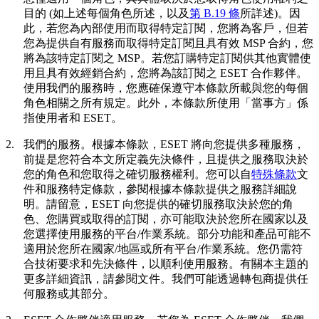
目的 (如上述每個角色所述，以及
第 B.19 條
所詳述)。因
此，若您為內部使用而取得特定訂閱，您將為客戶，但若
您為提供自有服務而取得特定訂閱且具有效 MSP 合約，您
將為該特定訂閱之 MSP。若您訂購特定訂閱供其他實體使
用且具有效經銷合約，您將為該訂閱之 ESET 合作夥伴。
使用我們的服務時，您應確保遵守本條款所載與您的每個
角色相關之所有規定。此外，本條款所使用「
當事方
」係
指使用者和 ESET。
2.
我們的服務。
根據本條款，ESET 將向您提供多種服務，
前提是您符合本文所定義先決條件，且提供之服務取決於
您的角色和您取得之確切服務權利。您可以自
特殊條款
文
件和服務特定條款，參閱根據本條款提供之服務詳細說
明。請留意，ESET 向您提供的確切服務取決於您的角
色、您購買或取得的訂閱，亦可能取決於您所在國家以及
您選擇使用服務的平台/作業系統。部分功能和產品可能不
適用於您所在國家/地區或所有平台/作業系統。您仍需符
合技術要求和先決條件，以順利使用服務。有關本主題的
更多詳細資訊，請參閱文件。我們可能透過轉包商提供任
何服務或其部分。