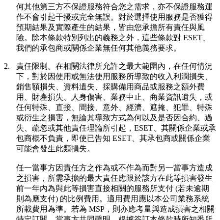
何其他第三方不保證服務符合您之需求，亦不保證服務運
作不會引起干擾或完全無誤。對於選擇使用服務是否獲得
預期結果及實際產生的結果，皆由您承擔所有責任與風
險。除本條款特別列出的義務之外，這些條款對 ESET、
我們的承包商或關係企業無任何其他義務要求。
2.
責任限制。在相關法律所允許之最大範圍內，在任何情況
下，對於因使用或無法使用服務所導致的收入利潤損失、
銷售額損失、資料遺失、採購備用商品或服務之額外費
用、財產損失、人身傷害、業務中止、商業資訊遺失，或
任何特殊、直接、間接、意外、經濟、遮掩、犯罪、特殊
或衍生之損害，無論其導致方式為何以及是否因合約、過
失、疏忽或其他責任理論所引起，ESET、其關係企業或承
包商概不負責，即使已告知 ESET、其承包商或關係企業
可能會發生此類損失。
任一當事方因責任方之作為或不作為而對另一當事方造成
之損害，所需承擔的最大責任應限於該方在此等損害發生
前一年內為與此等損害直接相關的服務所支付 (若未逾期
則為應支付) 的比例費用。適用費用應以本公司業務系統
所載費用為準。若為 MSP，則亦應考量與造成損害之相關
特定訂閱。當事方共同聲明，根據簽訂本條款時所知悉所