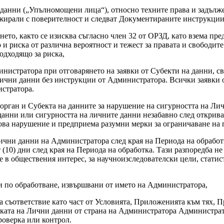
данни („
Упълномощени лица
“), относно техните права и задълж
ажирали с поверителност и следват Документираните инструкции
ането, както се изисква съгласно член 32 от ОРЗД, като взема пр
о и риска от различна вероятност и тежест за правата и свободит
одходящо за риска,
министратора при отговарянето на заявки от Субекти на данни, 
Лични данни без инструкции от Администратора. Всички заявки о
стратора.
 орган и Субекта на данните за нарушение на сигурността на Л
данни или сигурността на личните данни незабавно след открив
кова нарушение и предприема разумни мерки за ограничаване на
Лични данни на Администратора след края на Периода на обрабо
(10) дни след края на Периода на обработка. Тази разпоредба н
 в обществения интерес, за научноизследователски цели, статис
ти по обработване, извършвани от името на Администратора,
на съответствие като част от Условията, Приложенията към тях, 
отката на Лични данни от страна на Администратора Администр
роверка или контрол.