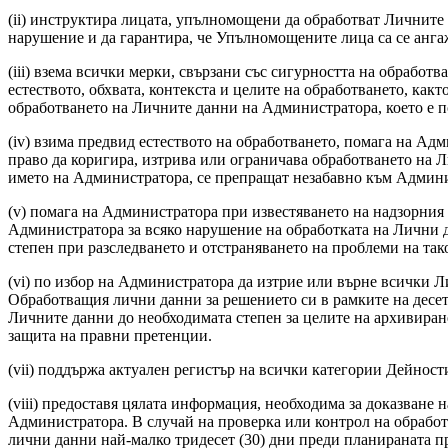
(ii) инструктира лицата, упълномощени да обработват Личните 
нарушение и да гарантира, че Упълномощените лица са се анг
(iii) взема всички мерки, свързани със сигурността на обработв
естеството, обхвата, контекста и целите на обработването, какт
обработването на Личните данни на Администратора, което е п
(iv) взима предвид естеството на обработването, помага на Ад
право да коригира, изтрива или ограничава обработването на 
името на Администратора, се препращат незабавно към Админи
(v) помага на Администратора при известяването на надзорния
Администратора за всяко нарушение на обработката на Лични 
степен при разследването и отстраняването на проблеми на та
(vi) по избор на Администратора да изтрие или върне всички 
Обработващия лични данни за решението си в рамките на десет 
Личните данни до необходимата степен за целите на архивиране
защита на правни претенции.
(vii) поддържа актуален регистър на всички категории Дейнос
(viii) предоставя цялата информация, необходима за доказване 
Администратора. В случай на проверка или контрол на обраб
лични данни най-малко тридесет (30) дни преди планираната п