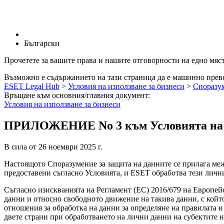
Български
Прочетете за вашите права и нашите отговорности на едно мяс
Възможно е съдържанието на тази страница да е машинно преве
ESET Legal Hub
>
Условия на използване за бизнеси
>
Споразум
Връщане към основния/главния документ:
Условия на използване за бизнеси
ПРИЛОЖЕНИЕ No 3 към Условията на из
В сила от
26 ноември 2025 г.
Настоящото Споразумение за защита на данните се прилага меж
предоставени съгласно Условията, и ESET обработва тези личн
Съгласно изискванията на Регламент (ЕС) 2016/679 на Европейс
данни и относно свободното движение на такива данни, с който
отношения за обработка на данни за определяне на правилата и 
двете страни при обработването на лични данни на субектите 