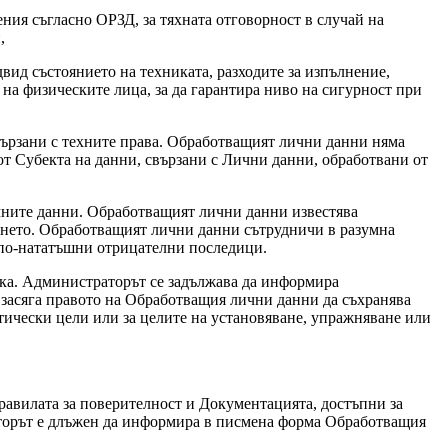
ения съгласно ОРЗД, за тяхната отговорност в случай на
,
едвид състоянието на техниката, разходите за изпълнение,
е на физическите лица, за да гарантира ниво на сигурност при
свързани с техните права. Обработващият лични данни няма
т Субекта на данни, свързани с Лични данни, обработвани от
ичните данни. Обработващият лични данни известява
ането. Обработващият лични данни сътрудничи в разумна
 по-нататъшни отрицателни последици.
тка. Администраторът се задължава да информира
е засяга правото на Обработващия лични данни да съхранява
тически цели или за целите на установяване, упражняване или
Правилата за поверителност и Документацията, достъпни за
аторът е длъжен да информира в писмена форма Обработващия