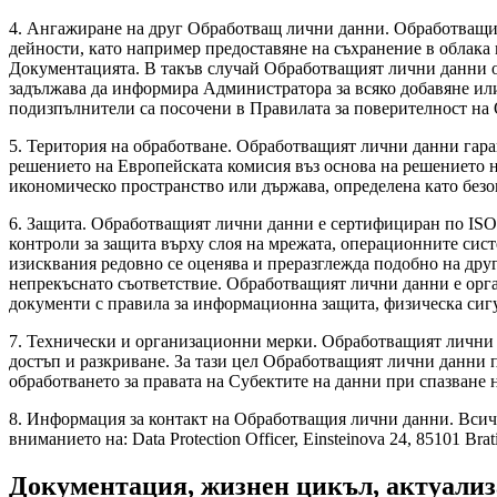
4.
Ангажиране на друг Обработващ лични данни.
Обработващия
дейности, като например предоставяне на съхранение в облака 
Документацията. В такъв случай Обработващият лични данни ос
задължава да информира Администратора за всяко добавяне ил
подизпълнители са посочени в Правилата за поверителност на
5.
Територия на обработване.
Обработващият лични данни гарант
решението на Европейската комисия въз основа на решението н
икономическо пространство или държава, определена като безо
6.
Защита.
Обработващият лични данни е сертифициран по ISO 27
контроли за защита върху слоя на мрежата, операционните сис
изисквания редовно се оценява и преразглежда подобно на дру
непрекъснато съответствие. Обработващият лични данни е орга
документи с правила за информационна защита, физическа сигу
7.
Технически и организационни мерки
. Обработващият лични
достъп и разкриване. За тази цел Обработващият лични данни 
обработването за правата на Субектите на данни при спазване
8.
Информация за контакт на Обработващия лични данни.
Всичк
вниманието на: Data Protection Officer, Einsteinova 24, 85101 Brati
Документация, жизнен цикъл, актуали