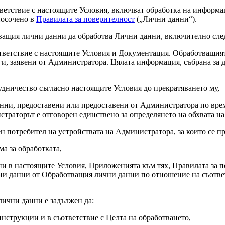
тветствие с настоящите Условия, включват обработка на информ
посочено в
Правилата за поверителност
(„
Лични данни
“).
щия лични данни да обработва Лични данни, включително сле
съответствие с настоящите Условия и Документация. Обработващи
ги, заявени от Администратора. Цялата информация, събрана за
рудничество съгласно настоящите Условия до прекратяването му,
анни, предоставени или предоставени от Администратора по врем
траторът е отговорен единствено за определянето на обхвата н
н потребител на устройствата на Администратора, за които се пр
ма за обработката,
ни в настоящите Условия, Приложенията към тях, Правилата за 
чни данни от Обработващия лични данни по отношение на съотве
лични данни е задължен да:
нструкции и в съответствие с Целта на обработването,