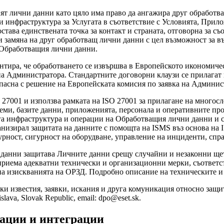
т лични данни като цяло има право да ангажира друг обработв
и инфраструктура за Услугата в съответствие с Условията, Прил
тава единствената точка за контакт и страната, отговорна за с
и замяна на друг обработващ лични данни с цел възможност за 
 Обработващия лични данни.
ира, че обработването се извършва в Европейското икономическ
а Администратора. Стандартните договорни клаузи се прилагат 
пасна с решение на Европейската комисия по заявка на Админис
001 и използва рамката на ISO 27001 за прилагане на многосло
теми, базите данни, приложенията, персонала и оперативните пр
га инфраструктура и операции на Обработващия лични данни и с
низирал защитата на данните с помощта на ISMS въз основа на 
рност, сигурност на оборудване, управление на инциденти, спра
 данни защитава Личните данни срещу случайни и незаконни ще
приема адекватни технически и организационни мерки, съответст
 на изискванията на ОРЗД. Подробно описание на техническите 
и известия, заявки, искания и друга комуникация относно защитат
slava, Slovak Republic, email: dpo@eset.sk.
зации и интеграции