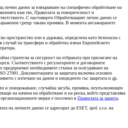
ащ лични данни за извършване на специфично обработване на
оженията към тях, Правилата за поверителност и
ъответствието. С настоящото Обработващият лични данни се
възражение срещу такава промяна. В момента ангажираните
о пространство или в държава, определена като безопасна с
в случай на трансфери и обработка извън Европейското
тратора.
йна стратегия за сигурност на отбраната при прилагане на
оцеси. Съответствието с регулаторните и договорните
е предприемат необходимите стъпки за осигуряване на
ISO 27001. Документацията за защитата включва основно
вянето с изтичане на данни и инциденти със защитата и др.
ти и унищожаване, случайна загуба, промяна, неупълномощен
ващи на начина на обработване и на риска, който представлява
и организационните мерки е посочено в
Правилата за защита
.
а на личните данни се адресират до ESET, spol. s.r.o. на