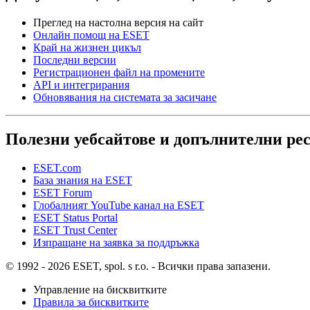
Преглед на настолна версия на сайт
Онлайн помощ на ESET
Край на жизнен цикъл
Последни версии
Регистрационен файл на промените
API и интегрирания
Обновявания на системата за засичане
Полезни уебсайтове и допълнителни ре
ESET.com
База знания на ESET
ESET Forum
Глобалният YouTube канал на ESET
ESET Status Portal
ESET Trust Center
Изпращане на заявка за поддръжка
© 1992 - 2026 ESET, spol. s r.o. - Всички права запазени.
Управление на бисквитките
Правила за бисквитките