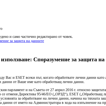
то
дено и само частично редактирано от човек.
ение за защита на данните
ползване: Споразумение за защита на
ду Вас и ESET всеки път, когато обработвате лични данни като 
и данни от Ваше име като обработващ лични данни.
кия парламент и на Съвета от 27 април 2016 г. относно защитата
 се отменя Директива 95/46/ЕО („
ОРЗД
“), ESET („
Обработващ л
условията за обработване на лични данни, начина на тяхната защ
на данни от името на Администратора в хода на изпълнение на п