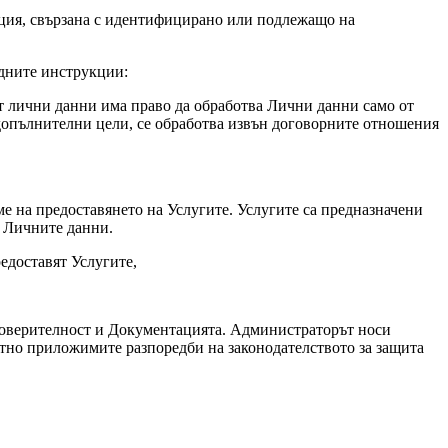
ация, свързана с идентифицирано или подлежащо на
дните инструкции:
ят лични данни има право да обработва Лични данни само от
 допълнителни цели, се обработва извън договорните отношения
е на предоставянето на Услугите. Услугите са предназначени
а Личните данни.
едоставят Услугите,
поверителност и Документацията. Администраторът носи
тно приложимите разпоредби на законодателството за защита