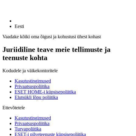
Eesti
Vaadake kõiki oma õigusi ja kohustusi ühest kohast
Juriidiline teave meie tellimuste ja
teenuste kohta
Kodudele ja väikekontoritele
Kasutustingimused
Privaatsuspoliitika
ESET HOME-i küpsisepoliitika
Elutsükli lõpu poliitika
Ettevõtetele
Kasutustingimused
Privaatsuspoliitika
Turvapoliitika
ESET-i pilveteenuste küpsisepoliitika