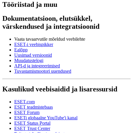
Tööriistad ja muu
Dokumentatsioon, elutsükkel,
värskendused ja integratsioonid
Vaata tavaarvutile mõeldud veebilehte
ESET-i veebispikker
Ealõpp
Uusimad versioonid
Muudatustelogi
API-d ja integreerimised
Tuvastamismootori uuendused
Kasulikud veebisaidid ja lisaressursid
ESET.com
ESET teadmistebaas
ESET Forum
ESETi globaalne YouTube'i kanal
ESET Status Portal
ESET Trust Center