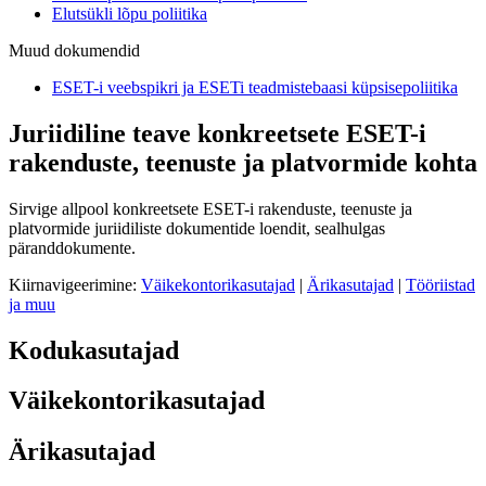
Elutsükli lõpu poliitika
Muud dokumendid
ESET-i veebspikri ja ESETi teadmistebaasi küpsisepoliitika
Juriidiline teave konkreetsete ESET-i
rakenduste, teenuste ja platvormide kohta
Sirvige allpool konkreetsete ESET-i rakenduste, teenuste ja
platvormide juriidiliste dokumentide loendit, sealhulgas
päranddokumente.
Kiirnavigeerimine:
Väikekontorikasutajad
|
Ärikasutajad
|
Tööriistad
ja muu
Kodukasutajad
Väikekontorikasutajad
Ärikasutajad