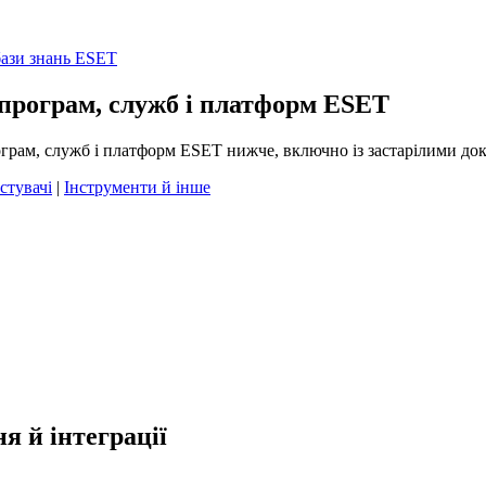
бази знань ESET
програм, служб і платформ ESET
грам, служб і платформ ESET нижче, включно із застарілими до
стувачі
|
Інструменти й інше
я й інтеграції