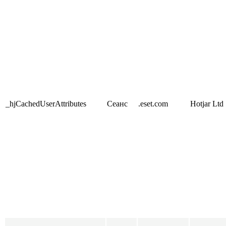
_hjCachedUserAttributes
Сеанс
.eset.com
Hotjar Ltd