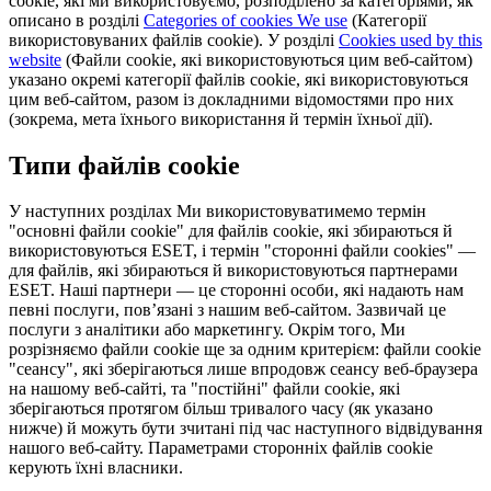
cookie, які ми використовуємо, розподілено за категоріями, як
описано в розділі
Categories of cookies We use
(Категорії
використовуваних файлів cookie). У розділі
Cookies used by this
website
(Файли cookie, які використовуються цим веб-сайтом)
указано окремі категорії файлів cookie, які використовуються
цим веб-сайтом, разом із докладними відомостями про них
(зокрема, мета їхнього використання й термін їхньої дії).
Типи файлів cookie
У наступних розділах Ми використовуватимемо термін
"основні файли cookie" для файлів cookie, які збираються й
використовуються ESET, і термін "сторонні файли cookies" —
для файлів, які збираються й використовуються партнерами
ESET. Наші партнери — це сторонні особи, які надають нам
певні послуги, пов’язані з нашим веб-сайтом. Зазвичай це
послуги з аналітики або маркетингу. Окрім того, Ми
розрізняємо файли cookie ще за одним критерієм: файли cookie
"сеансу", які зберігаються лише впродовж сеансу веб-браузера
на нашому веб-сайті, та "постійні" файли cookie, які
зберігаються протягом більш тривалого часу (як указано
нижче) й можуть бути зчитані під час наступного відвідування
нашого веб-сайту. Параметрами сторонніх файлів cookie
керують їхні власники.