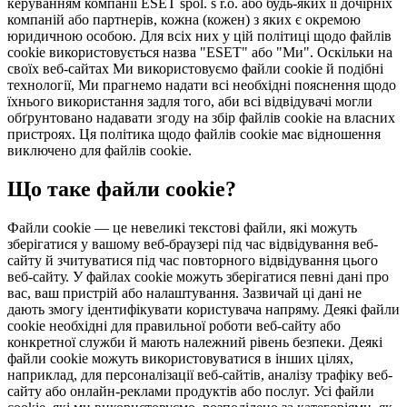
керуванням компанії ESET spol. s r.o. або будь-яких її дочірніх
компаній або партнерів, кожна (кожен) з яких є окремою
юридичною особою. Для всіх них у цій політиці щодо файлів
cookie використовується назва "ESET" або "Ми". Оскільки на
своїх веб-сайтах Ми використовуємо файли cookie й подібні
технології, Ми прагнемо надати всі необхідні пояснення щодо
їхнього використання задля того, аби всі відвідувачі могли
обґрунтовано надавати згоду на збір файлів cookie на власних
пристроях. Ця політика щодо файлів cookie має відношення
виключено для файлів cookie.
Що таке файли cookie?
Файли cookie — це невеликі текстові файли, які можуть
зберігатися у вашому веб-браузері під час відвідування веб-
сайту й зчитуватися під час повторного відвідування цього
веб-сайту. У файлах cookie можуть зберігатися певні дані про
вас, ваш пристрій або налаштування. Зазвичай ці дані не
дають змогу ідентифікувати користувача напряму. Деякі файли
cookie необхідні для правильної роботи веб-сайту або
конкретної служби й мають належний рівень безпеки. Деякі
файли cookie можуть використовуватися в інших цілях,
наприклад, для персоналізації веб-сайтів, аналізу трафіку веб-
сайту або онлайн-реклами продуктів або послуг. Усі файли