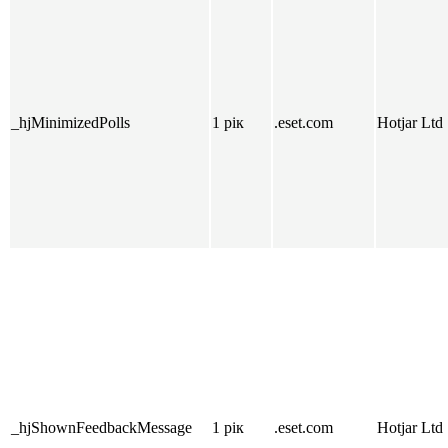
_hjMinimizedPolls
1 рік
.eset.com
Hotjar Ltd
_hjShownFeedbackMessage
1 рік
.eset.com
Hotjar Ltd