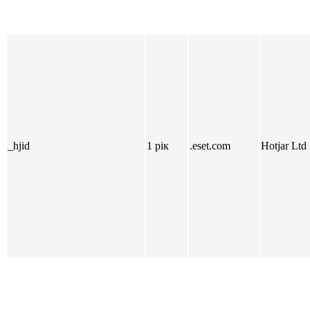
_hjid
1 рік
.eset.com
Hotjar Ltd