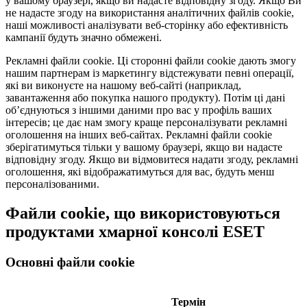
у вашому браузері, якщо ви надасте відповідну згоду. Якщо Ви
не надасте згоду на використання аналітичних файлів cookie,
наші можливості аналізувати веб-сторінку або ефективність
кампанії будуть значно обмежені.
Рекламні файли cookie.
Ці сторонні файли cookie дають змогу
нашим партнерам із маркетингу відстежувати певні операції,
які ви виконуєте на нашому веб-сайті (наприклад,
завантаження або покупка нашого продукту). Потім ці дані
об’єднуються з іншими даними про вас у профіль ваших
інтересів; це дає нам змогу краще персоналізувати рекламні
оголошення на інших веб-сайтах. Рекламні файли cookie
зберігатимуться тільки у вашому браузері, якщо ви надасте
відповідну згоду. Якщо ви відмовитеся надати згоду, рекламні
оголошення, які відображатимуться для вас, будуть менш
персоналізованими.
Файли cookie, що використовуються
продуктами хмарної консолі ESET
Основні файли cookie
Термін