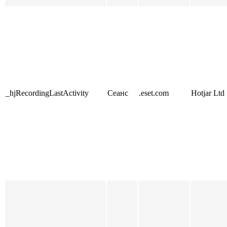
_hjRecordingLastActivity
Сеанс
.eset.com
Hotjar Ltd