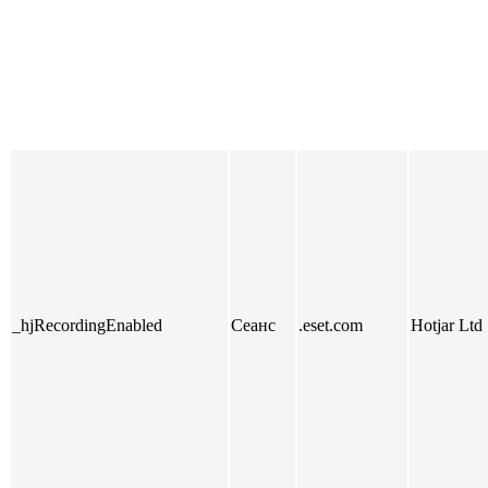
_hjRecordingEnabled
Сеанс
.eset.com
Hotjar Ltd