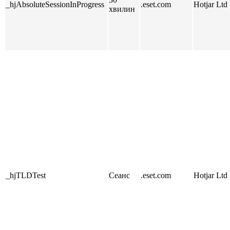
_hjAbsoluteSessionInProgress
.eset.com
Hotjar Ltd
хвилин
_hjTLDTest
Сеанс
.eset.com
Hotjar Ltd