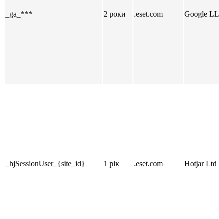
_ga_***
2 роки
.eset.com
Google L
_hjSessionUser_{site_id}
1 рік
.eset.com
Hotjar Ltd