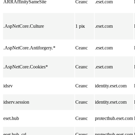
ARRAffinitySameSite
Сеанс
.eset.com
.AspNetCore.Culture
1 рік
.eset.com
.AspNetCore.Antiforgery.*
Сеанс
.eset.com
.AspNetCore.Cookies*
Сеанс
.eset.com
idsrv
Сеанс
identity.eset.com
idserv.session
Сеанс
identity.eset.com
eset.hub
Сеанс
protecthub.eset.com
eset.hub_crl
Сеанс
protecthub.eset.com