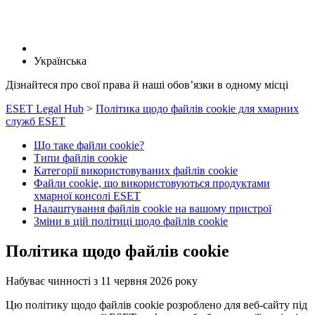
Українська
Дізнайтеся про свої права й наші обов’язки в одному місці
ESET Legal Hub
>
Політика щодо файлів cookie для хмарних
служб ESET
Що таке файли cookie?
Типи файлів cookie
Категорії використовуваних файлів cookie
Файли cookie, що використовуються продуктами
хмарної консолі ESET
Налаштування файлів cookie на вашому пристрої
Зміни в цій політиці щодо файлів cookie
Політика щодо файлів cookie
Набуває чинності з 11 червня 2026 року
Цю політику щодо файлів cookie розроблено для веб-сайту під