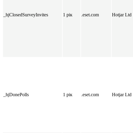
_hjClosedSurveyInvites
1 рік
.eset.com
Hotjar Ltd
_hjDonePolls
1 рік
.eset.com
Hotjar Ltd