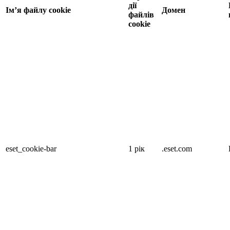
дії
Ім’я файлу cookie
Домен
файлів
cookie
eset_cookie-bar
1 рік
.eset.com