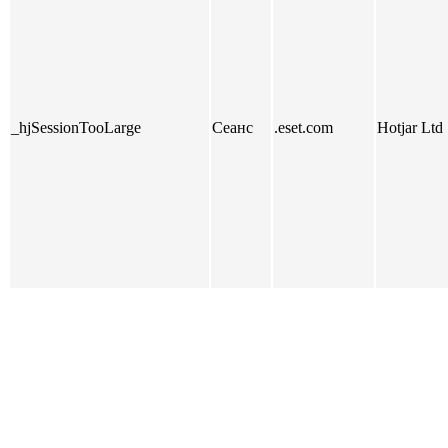
_hjSessionTooLarge
Сеанс
.eset.com
Hotjar Ltd