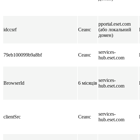
pportal.eset.com
idccsrf
Сеанс
(або локальний
домен)
services-
79eb100099b9a8bf
Сеанс
hub.eset.com
services-
BrowserId
6 місяців
hub.eset.com
services-
clientSrc
Сеанс
hub.eset.com