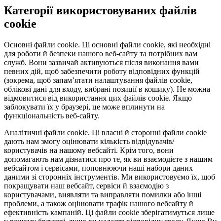
Категорії використовуваних файлів
cookie
Основні файли cookie.
Ці основні файли cookie, які необхідні
для роботи й безпеки нашого веб-сайту та потрібних вам
служб. Вони зазвичай активуються після виконання вами
певних дій, щоб забезпечити роботу відповідних функцій
(зокрема, щоб запам’ятати налаштування файлів cookie,
облікові дані для входу, вибрані позиції в кошику). Не можна
відмовитися від використання цих файлів cookie. Якщо
заблокувати їх у браузері, це може вплинути на
функціональність веб-сайту.
Аналітичні файли cookie.
Ці власні й сторонні файли cookie
дають нам змогу оцінювати кількість відвідувачів/
користувачів на нашому вебсайті. Крім того, вони
допомагають нам дізнатися про те, як ви взаємодієте з нашим
вебсайтом і сервісами, поповнюючи наші набори даних
даними зі сторонніх інструментів. Ми використовуємо їх, щоб
покращувати наш вебсайт, сервіси й взаємодію з
користувачами, виявляти та виправляти помилки або інші
проблеми, а також оцінювати трафік нашого вебсайту й
ефективність кампаній. Ці файли cookie зберігатимуться лише