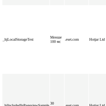
Менше
_hjLocalStorageTest
.eset.com
Hotjar Ltd
100 мс
30
_hjIncludedInPageviewSample
.eset.com
Hotjar Ltd