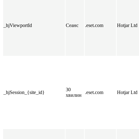
_hjViewportId
Сеанс
.eset.com
Hotjar Ltd
30
_hjSession_{site_id}
.eset.com
Hotjar Ltd
хвилин