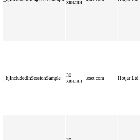
хвилин
30
_hjIncludedInSessionSample
.eset.com
Hotjar Ltd
хвилин
30