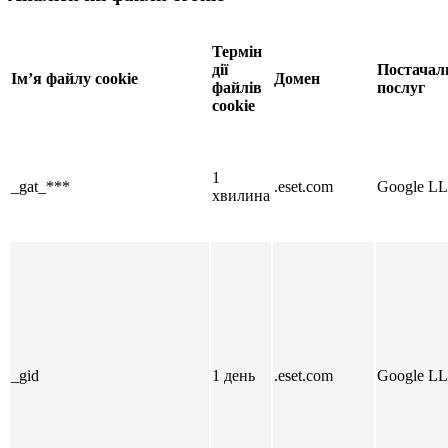
Термін
дії
Постачал
Ім’я файлу cookie
Домен
файлів
послуг
cookie
1
_gat_***
.eset.com
Google L
хвилина
_gid
1 день
.eset.com
Google L