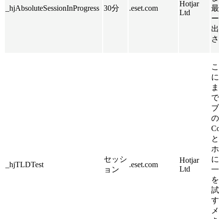
Hotjar
_hjAbsoluteSessionInProgress
30分
.eset.com
最
Ltd
ー
出
さ
こ
に
ま
で
ブ
の
C
と
ホ
セッシ
に
Hotjar
_hjTLDTest
.eset.com
Ltd
ョン
一
を
試
す
メ