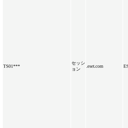
セッシ
TS01***
.eset.com
E
ョン