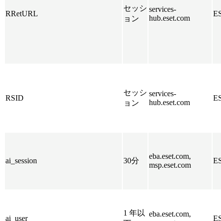
セッシ
services-
RRetURL
E
hub.eset.com
ョン
セッシ
services-
RSID
E
hub.eset.com
ョン
eba.eset.com,
ai_session
30分
E
msp.eset.com
1 年以
eba.eset.com,
ai_user
E