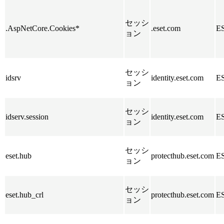
セッシ
.AspNetCore.Cookies*
.eset.com
E
ョン
セッシ
idsrv
identity.eset.com
E
ョン
セッシ
idserv.session
identity.eset.com
E
ョン
セッシ
eset.hub
protecthub.eset.com
E
ョン
セッシ
eset.hub_crl
protecthub.eset.com
E
ョン