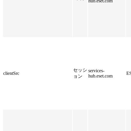
hub.eset.com
セッシ
services-
clientSrc
E
hub.eset.com
ョン