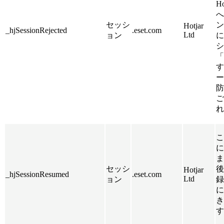
Ho
へ
セッシ
ン
Hotjar
_hjSessionRejected
.eset.com
Ltd
ョン
に
シ
「
す
ー
防
ご
れ
こ
に
ま
セッシ
後
Hotjar
_hjSessionResumed
.eset.com
Ltd
ョン
録
に
き
す