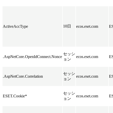
10日
ActiveAccType
ecos.eset.com
E
セッシ
.AspNetCore.OpenIdConnect.Nonce
ecos.eset.com
E
ョン
セッシ
.AspNetCore.Correlation
ecos.eset.com
E
ョン
セッシ
ESET.Cookie*
ecos.eset.com
E
ョン