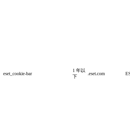
1 年以
eset_cookie-bar
.eset.com
E
下