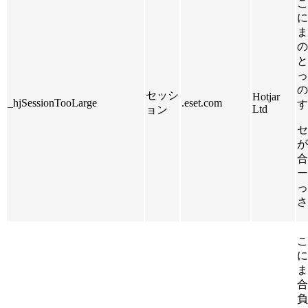
こ
に
ま
の
と
っ
の
セッシ
Hotjar
_hjSessionTooLarge
.eset.com
す
Ltd
ョン
セ
が
合
ー
っ
さ
こ
に
ま
合
負