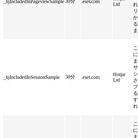
30分
_hjIncludedInPageviewSample
.eset.com
Ltd
れ
リ
か
る
ま
こ
に
ま
サ
シ
Hotjar
30分
_hjIncludedInSessionSample
.eset.com
Ltd
さ
プ
る
す
れ
こ
に
ま