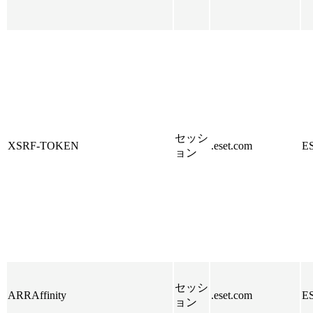
セッシ
XSRF-TOKEN
.eset.com
E
ョン
セッシ
ARRAffinity
.eset.com
E
ョン