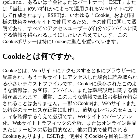
spol. s r.o.、あるいは子会社またはパートナー(「ESET」また
は「当社」)のいずれかによって運用されるWebサイトに対
して作成されます。ESETは、いわゆる「Cookie」および同
様の技術をWebサイトで使用するため、その使用に関して透
明であり、すべてのアクセスユーザーが自分のデバイスに関
する情報を得られるようにしたいと考えています。この
Cookieポリシーは特にCookieに重点を置いています。
Cookieとは何ですか。
Cookieとは、Webサイトにアクセスするときにブラウザーに
配置され、もう一度サイトにアクセスした場合に読み取られ
る小さいテキストファイルです。Cookieに保存されたこのよ
うな情報は、お客様、デバイス、または環境設定に関する情
報が含まれます。通常、このような情報で直接お客様が特定
されることはありません。一部のCookieは、Webサイトまた
は特定のサービスが正常に動作し、適切なレベルのセキュリ
ティを確保するうえで必須です。Webサイトのパーソナル
化、Webサイトトラフィックの分析、またはオンライン製品
またはサービスの広告目的など、他の目的で使用される
Cookieもあります。ESETは、使用するCookieを目的に基づ