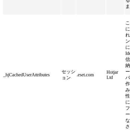
る
ま
こ
に
れ
ン
に
I
信
納
セッシ
ー
Hotjar
_hjCachedUserAttributes
.eset.com
Ltd
ョン
バ
作
み
性
に
フ
ー
な
さ