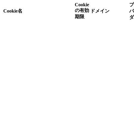
Cookie
プ
の有効
Cookie名
ドメイン
バ
期限
ダ