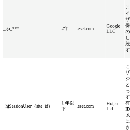
こ
イ
ザ
保
Google
2年
_ga_***
.eset.com
LLC
の
し
統
す
こ
ザ
ジ
と
っ
す
1 年以
有
Hotjar
_hjSessionUser_{site_id}
.eset.com
Ltd
下
I
以
に
き