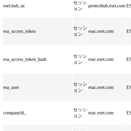
セッシ
eset.hub_nc
protecthub.eset.com
E
ョン
セッシ
esa_access_token
esac.eset.com
E
ョン
セッシ
esa_access_token_hash
esac.eset.com
E
ョン
セッシ
esa_user
esac.eset.com
E
ョン
セッシ
companyId_
esac.eset.com
E
ョン