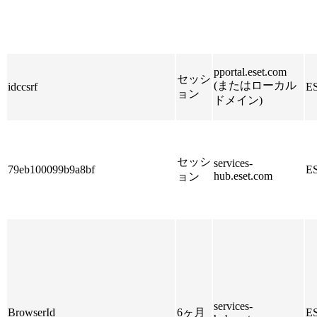
pportal.eset.com
セッシ
(またはローカル
idccsrf
E
ョン
ドメイン)
セッシ
services-
79eb100099b9a8bf
E
hub.eset.com
ョン
services-
BrowserId
6ヶ月
E