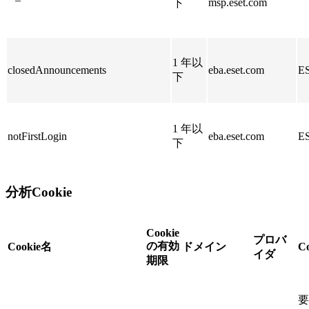
msp.eset.com
下
1 年以
closedAnnouncements
eba.eset.com
E
下
1 年以
notFirstLogin
eba.eset.com
E
下
分析Cookie
Cookie
プロバ
の有効
Cookie名
ドメイン
C
イダ
期限
要