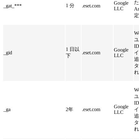
た
Google
1 分
_gat_***
.eset.com
LLC
An
定
W
ユ
I
1 日以
Google
_gid
.eset.com
イ
LLC
下
追
タ
れ
W
ユ
I
Google
_ga
2年
.eset.com
イ
LLC
追
タ
れ