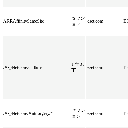
セッシ
ARRAffinitySameSite
.eset.com
E
ョン
1 年以
.AspNetCore.Culture
.eset.com
E
下
セッシ
.AspNetCore.Antiforgery.*
.eset.com
E
ョン