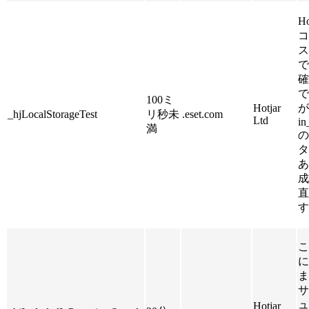
H
コ
ス
で
確
で
100ミ
Hotjar
が
_hjLocalStorageTest
リ秒未
.eset.com
Ltd
in
満
の
タ
あ
成
直
す
こ
に
ま
サ
ュ
Hotjar