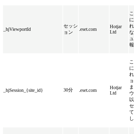
こ
に
セッシ
れ
Hotjar
_hjViewportId
.eset.com
Ltd
ョン
な
ュ
報
こ
に
れ
ョ
ま
Hotjar
30分
_hjSession_{site_id}
.eset.com
Ltd
ウ
以
セ
て
し