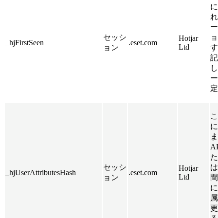
に
れ
ー
セッシ
ョ
Hotjar
_hjFirstSeen
.eset.com
Ltd
ョン
す
記
し
ー
定
こ
に
ます
A
た
セッシ
は
Hotjar
_hjUserAttributesHash
.eset.com
Ltd
ョン
間
に
属
更