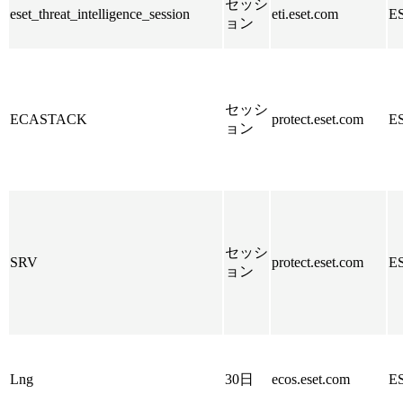
セッシ
eset_threat_intelligence_session
eti.eset.com
E
ョン
セッシ
ECASTACK
protect.eset.com
E
ョン
セッシ
SRV
protect.eset.com
E
ョン
Lng
30日
ecos.eset.com
E