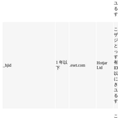
ユ
る
す
こ
ザ
ジ
と
っ
す
1 年以
有
Hotjar
_hjid
.eset.com
Ltd
下
I
以
に
き
ユ
る
す
こ