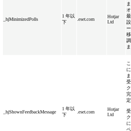
ま
オ
1 年以
最
Hotjar
_hjMinimizedPolls
.eset.com
Ltd
下
設
ー
移
調
ま
こ
に
ま
受
ク
完
定
1 年以
Hotjar
受
_hjShownFeedbackMessage
.eset.com
Ltd
下
ク
に
ペ