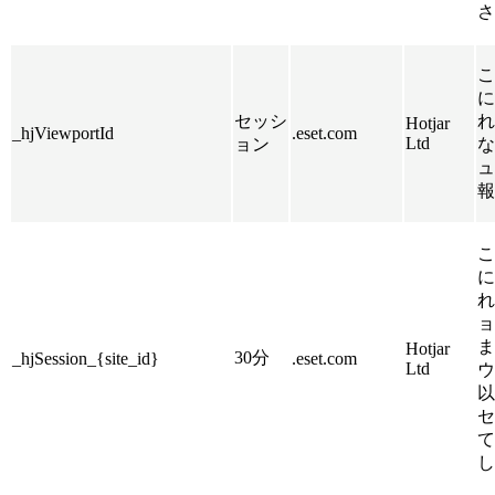
さ
こ
に
セッシ
れ
Hotjar
_hjViewportId
.eset.com
Ltd
ョン
な
ュ
報
こ
に
れ
ョ
ま
Hotjar
30分
_hjSession_{site_id}
.eset.com
Ltd
ウ
以
セ
て
し