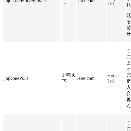
_hjClosedSurveyInvites
.eset.com
Ltd
下
れ
既
る
待
せ
こ
に
ま
オ
1 年以
完
Hotjar
_hjDonePolls
.eset.com
Ltd
下
定
入
合
再
ん
こ
に