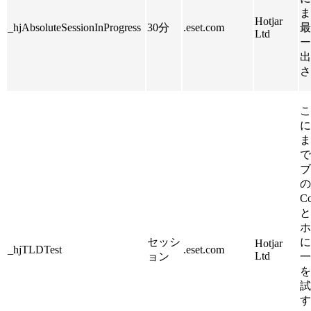
ま
Hotjar
_hjAbsoluteSessionInProgress
30分
.eset.com
最
Ltd
ー
出
さ
こ
に
ま
で
ブ
の
C
と
ホ
セッシ
に
Hotjar
_hjTLDTest
.eset.com
Ltd
ョン
一
を
試
す