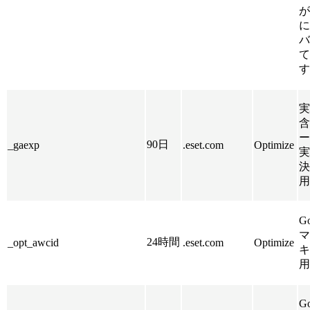
が
に
バ
て
す
実
含
ー
90日
_gaexp
.eset.com
Optimize
実
決
用
G
マ
24時間
_opt_awcid
.eset.com
Optimize
キ
用
G