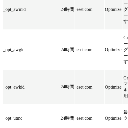
ー
_opt_awmid
24時間
.eset.com
Optimize
グ
ー
す
G
ー
_opt_awgid
24時間
.eset.com
Optimize
グ
ー
す
G
マ
24時間
_opt_awkid
.eset.com
Optimize
キ
用
最
_opt_utmc
24時間
.eset.com
Optimize
ク
ー