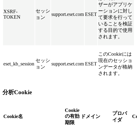
ザーがアプリケ
セッシ
ーションに対し
XSRF-
support.eset.com
ESET
TOKEN
ョン
て要求を行って
いることを検証
する目的で使用
されます。
このCookieには
セッシ
現在のセッショ
eset_kb_session
support.eset.com
ESET
ョン
ンデータが格納
されます。
分析Cookie
Cookie
プロバ
の有効
Cookie名
ドメイン
C
イダ
期限