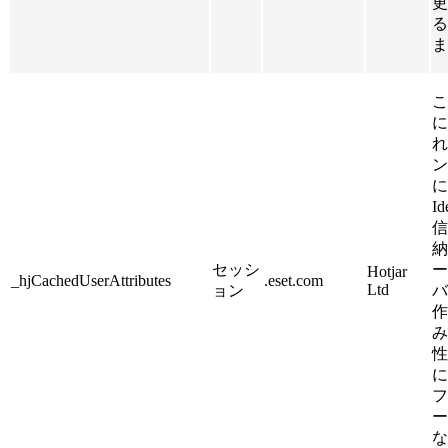
更
る
ま
こ
に
れ
ン
に
I
信
納
セッシ
ー
Hotjar
_hjCachedUserAttributes
.eset.com
Ltd
ョン
バ
作
み
性
に
フ
ー
な