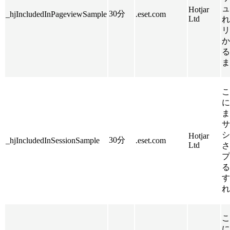
ュ
Hotjar
30分
_hjIncludedInPageviewSample
.eset.com
Ltd
れ
リ
か
る
ま
こ
に
ま
サ
シ
Hotjar
30分
_hjIncludedInSessionSample
.eset.com
Ltd
さ
プ
る
す
れ
こ
に