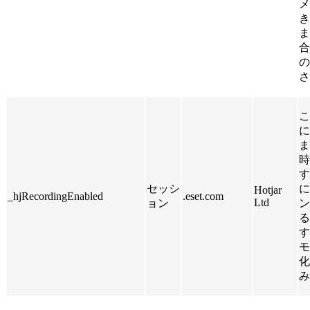
メ
き
ま
合
の
さ
こ
に
ま
時
す
セッシ
に
Hotjar
_hjRecordingEnabled
.eset.com
Ltd
ョン
ン
る
す
モ
化
み