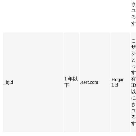
き
ユ
る
す
こ
ザ
ジ
と
っ
す
1 年以
有
Hotjar
_hjid
.eset.com
Ltd
下
I
以
に
き
ユ
る
す