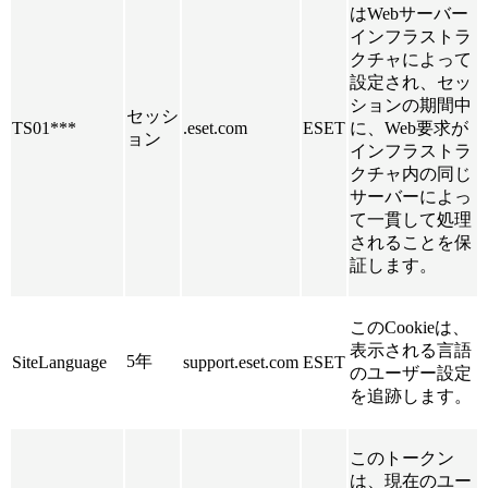
はWebサーバー
インフラストラ
クチャによって
設定され、セッ
ションの期間中
セッシ
TS01***
.eset.com
ESET
に、Web要求が
ョン
インフラストラ
クチャ内の同じ
サーバーによっ
て一貫して処理
されることを保
証します。
このCookieは、
表示される言語
5年
SiteLanguage
support.eset.com
ESET
のユーザー設定
を追跡します。
このトークン
は、現在のユー