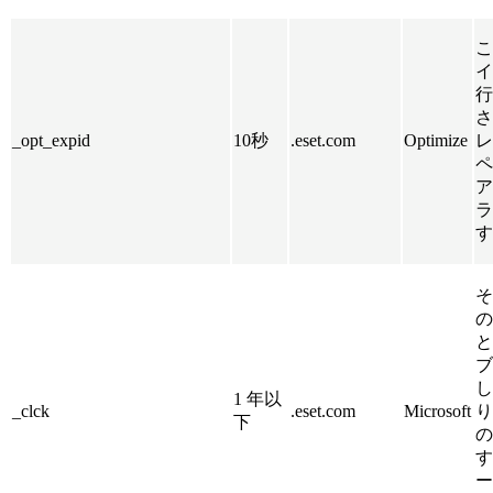
こ
イ
行
さ
_opt_expid
10秒
.eset.com
Optimize
レ
ペ
ア
ラ
す
そ
の
と
ブ
し
1 年以
_clck
.eset.com
Microsoft
り
下
の
す
ー