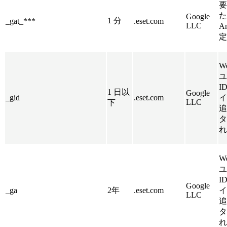
要
た
Google
1 分
_gat_***
.eset.com
LLC
An
定
W
ユ
I
1 日以
Google
_gid
.eset.com
イ
LLC
下
追
タ
れ
W
ユ
I
Google
_ga
2年
.eset.com
イ
LLC
追
タ
れ