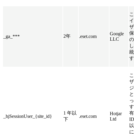
こ
イ
ザ
保
Google
2年
_ga_***
.eset.com
LLC
の
し
統
す
こ
ザ
ジ
と
っ
す
1 年以
有
Hotjar
_hjSessionUser_{site_id}
.eset.com
Ltd
下
I
以
に