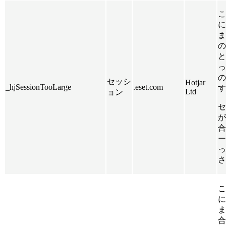
こ
に
ま
の
と
っ
の
セッシ
Hotjar
_hjSessionTooLarge
.eset.com
す
Ltd
ョン
セ
が
合
ー
っ
さ
こ
に
ま
合