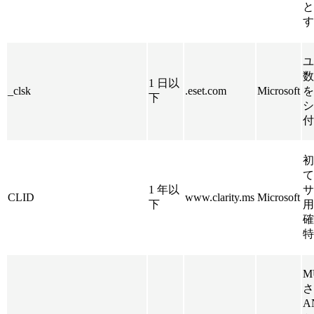
と
す
ユ
数
1 日以
_clsk
.eset.com
Microsoft
を
下
シ
付
初
て
1 年以
サ
CLID
www.clarity.ms
Microsoft
下
用
確
特
M
さ
A