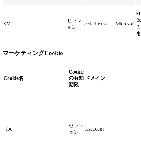
M
セッシ
体
SM
.c.clarity.ms
Microsoft
ョン
る
ま
マーケティングCookie
Cookie
の有効
Cookie名
ドメイン
期限
セッシ
_fbc
.eset.com
ョン