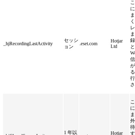
こ
に
ま
く
レ
ま
セッシ
録
Hotjar
_hjRecordingLastActivity
.eset.com
Ltd
ョン
と
W
信
が
る
行
さ
こ
に
ま
外
待
1 年以
Hotjar
す