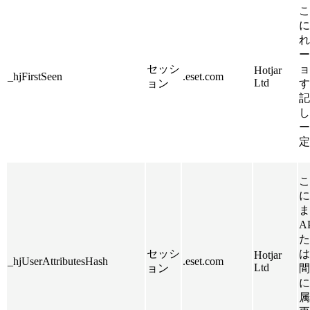
こ
に
れ
ー
セッシ
ョ
Hotjar
_hjFirstSeen
.eset.com
Ltd
ョン
す
記
し
ー
定
こ
に
ます
A
た
セッシ
は
Hotjar
_hjUserAttributesHash
.eset.com
Ltd
ョン
間
に
属