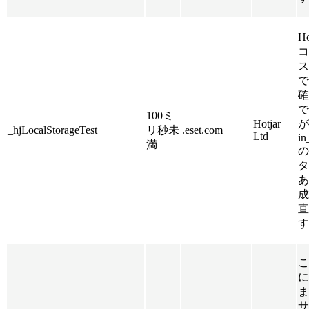
H
コ
ス
で
確
で
100ミ
Hotjar
が
_hjLocalStorageTest
リ秒未
.eset.com
Ltd
in
満
の
タ
あ
成
直
す
こ
に
ま
サ