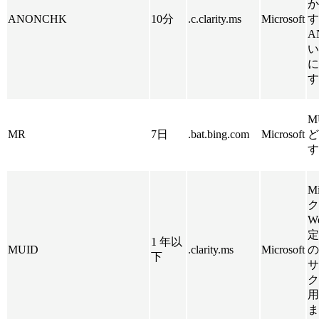
か
ANONCHK
10分
.c.clarity.ms
Microsoft
す
A
い
に
す
M
MR
7日
.bat.bing.com
Microsoft
ど
す
M
ク
W
定
1 年以
MUID
.clarity.ms
Microsoft
の
下
サ
ク
用
ま