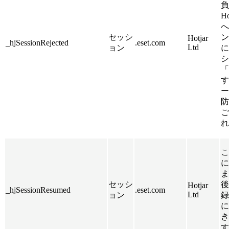
負
Ho
へ
セッシ
ン
Hotjar
_hjSessionRejected
.eset.com
Ltd
ョン
に
シ
「
す
ー
防
ご
れ
こ
に
ま
セッシ
後
Hotjar
_hjSessionResumed
.eset.com
Ltd
ョン
録
に
き
す