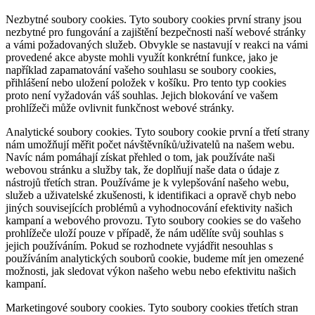
Nezbytné soubory cookies.
Tyto soubory cookies první strany jsou
nezbytné pro fungování a zajištění bezpečnosti naší webové stránky
a vámi požadovaných služeb. Obvykle se nastavují v reakci na vámi
provedené akce abyste mohli využít konkrétní funkce, jako je
například zapamatování vašeho souhlasu se soubory cookies,
přihlášení nebo uložení položek v košíku. Pro tento typ cookies
proto není vyžadován váš souhlas. Jejich blokování ve vašem
prohlížeči může ovlivnit funkčnost webové stránky.
Analytické soubory cookies.
Tyto soubory cookie první a třetí strany
nám umožňují měřit počet návštěvníků/uživatelů na našem webu.
Navíc nám pomáhají získat přehled o tom, jak používáte naši
webovou stránku a služby tak, že doplňují naše data o údaje z
nástrojů třetích stran. Používáme je k vylepšování našeho webu,
služeb a uživatelské zkušenosti, k identifikaci a opravě chyb nebo
jiných souvisejících problémů a vyhodnocování efektivity našich
kampaní a webového provozu. Tyto soubory cookies se do vašeho
prohlížeče uloží pouze v případě, že nám udělíte svůj souhlas s
jejich používáním. Pokud se rozhodnete vyjádřit nesouhlas s
používáním analytických souborů cookie, budeme mít jen omezené
možnosti, jak sledovat výkon našeho webu nebo efektivitu našich
kampaní.
Marketingové soubory cookies.
Tyto soubory cookies třetích stran