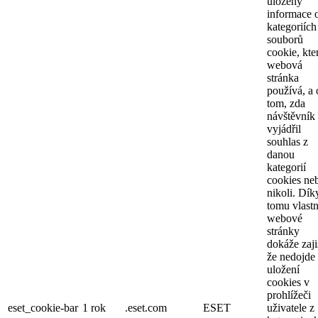
uloženy
informace 
kategoriích
souborů
cookie, kte
webová
stránka
používá, a 
tom, zda
návštěvník
vyjádřil
souhlas z
danou
kategorií
cookies ne
nikoli. Dík
tomu vlastn
webové
stránky
dokáže zajis
že nedojde
uložení
cookies v
prohlížeči
eset_cookie-bar
1 rok
.eset.com
ESET
uživatele z