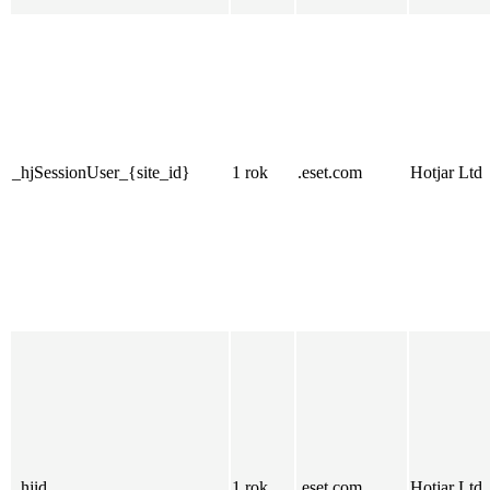
_hjSessionUser_{site_id}
1 rok
.eset.com
Hotjar Ltd
_hjid
1 rok
.eset.com
Hotjar Ltd