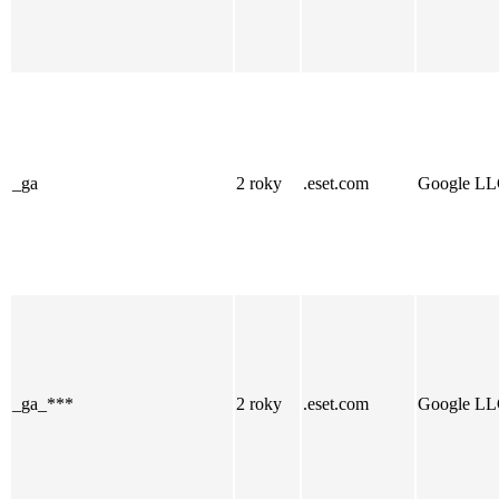
_ga
2 roky
.eset.com
Google L
_ga_***
2 roky
.eset.com
Google L