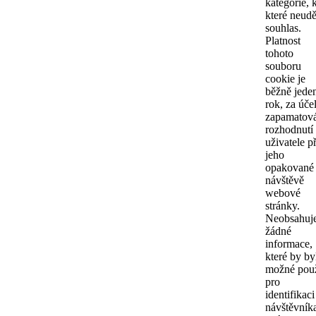
kategorie, 
které neudě
souhlas.
Platnost
tohoto
souboru
cookie je
běžně jede
rok, za úč
zapamatov
rozhodnutí
uživatele př
jeho
opakované
návštěvě
webové
stránky.
Neobsahuj
žádné
informace,
které by by
možné použ
pro
identifikaci
návštěvník