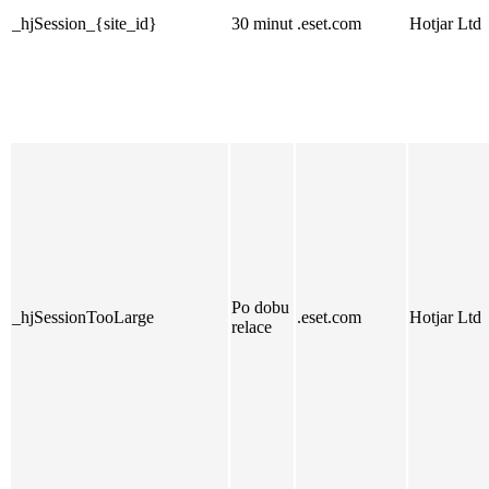
_hjSession_{site_id}
30 minut
.eset.com
Hotjar Ltd
Po dobu
_hjSessionTooLarge
.eset.com
Hotjar Ltd
relace