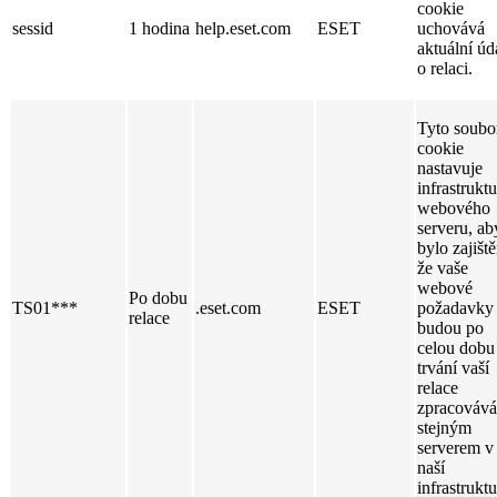
cookie
sessid
1 hodina
help.eset.com
ESET
uchovává
aktuální úd
o relaci.
Tyto soubo
cookie
nastavuje
infrastruktu
webového
serveru, ab
bylo zajišt
že vaše
webové
Po dobu
TS01***
.eset.com
ESET
požadavky
relace
budou po
celou dobu
trvání vaší
relace
zpracováv
stejným
serverem v
naší
infrastruktu