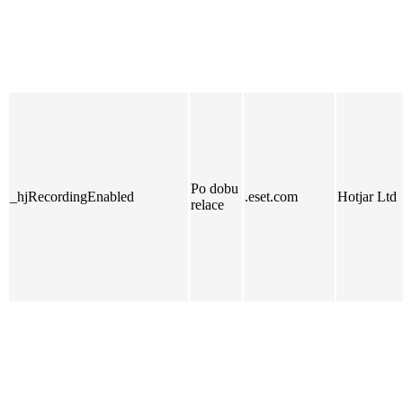
Po dobu
_hjRecordingEnabled
.eset.com
Hotjar Ltd
relace