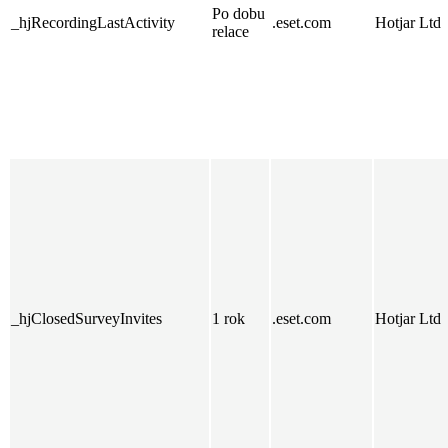
Po dobu
_hjRecordingLastActivity
.eset.com
Hotjar Ltd
relace
_hjClosedSurveyInvites
1 rok
.eset.com
Hotjar Ltd