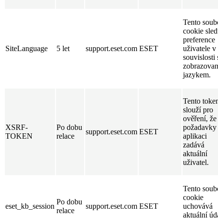
Tento soub
cookie sled
preference
SiteLanguage
5 let
support.eset.com
ESET
uživatele v
souvislosti 
zobrazova
jazykem.
Tento toke
slouží pro
ověření, že
XSRF-
Po dobu
požadavky
support.eset.com
ESET
TOKEN
relace
aplikaci
zadává
aktuální
uživatel.
Tento soub
cookie
Po dobu
eset_kb_session
support.eset.com
ESET
uchovává
relace
aktuální úd