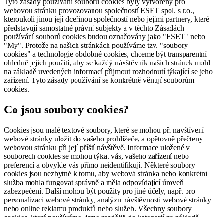
Tyto zásady používání souborů cookies byly vytvořeny pro
webovou stránku provozovanou společností ESET spol. s r.o.,
kteroukoli jinou její dceřinou společností nebo jejími partnery, které
představují samostatné právní subjekty a v těchto Zásadách
používání souborů cookies budou označovány jako "ESET" nebo
"My". Protože na našich stránkách používáme tzv. "soubory
cookies" a technologie obdobné cookies, chceme být transparentní
ohledně jejich použití, aby se každý návštěvník našich stránek mohl
na základě uvedených informací přijmout rozhodnutí týkající se jeho
zařízení. Tyto zásady používání se konkrétně věnují souborům
cookies.
Co jsou soubory cookies?
Cookies jsou malé textové soubory, které se mohou při navštívení
webové stránky uložit do vašeho prohlížeče, a opětovně přečteny
webovou stránku při její příští návštěvě. Informace uložené v
souborech cookies se mohou týkat vás, vašeho zařízení nebo
preferencí a obvykle vás přímo neidentifikují. Některé soubory
cookies jsou nezbytné k tomu, aby webová stránka nebo konkrétní
služba mohla fungovat správně a měla odpovídající úroveň
zabezpečení. Další mohou být použity pro jiné účely, např. pro
personalizaci webové stránky, analýzu návštěvnosti webové stránky
nebo online reklamu produktů nebo služeb. Všechny soubory