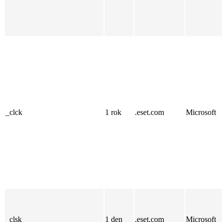
_clck
1 rok
.eset.com
Microsoft
_clsk
1 den
.eset.com
Microsoft