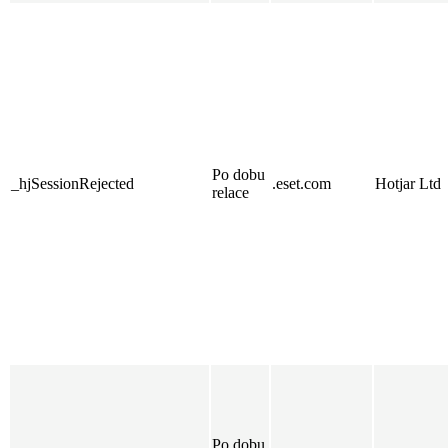
Po dobu
_hjSessionRejected
.eset.com
Hotjar Ltd
relace
Po dobu