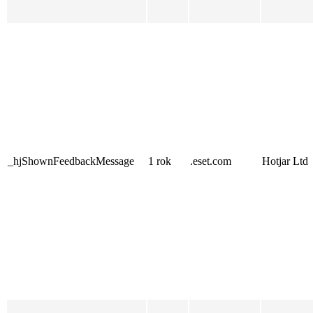
_hjShownFeedbackMessage
1 rok
.eset.com
Hotjar Ltd