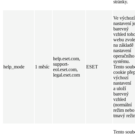
stránky.
Ve výchoz
nastavení j
barevný
vzhled toh
webu zvol
na základě
nastavení
operačního
help.eset.com,
systému.
support-
help_mode
1 měsíc
ESET
Tento soub
eol.eset.com,
cookie přep
legal.eset.com
výchozí
nastavení
a uloží
barevný
vzhled
(normální
režim nebo
tmavý reži
Tento soub