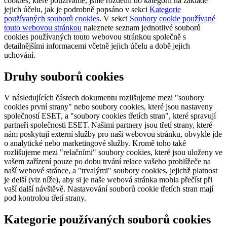
cookies, které používáme, jsme rozdělili do kategorií na základě
jejich účelu, jak je podrobně popsáno v sekci
Kategorie
používaných souborů cookies
. V sekci
Soubory cookie používané
touto webovou stránkou
naleznete seznam jednotlivé souborů
cookies používaných touto webovou stránkou společně s
detailnějšími informacemi včetně jejich účelu a době jejich
uchování.
Druhy souborů cookies
V následujících částech dokumentu rozlišujeme mezi "soubory
cookies první strany" nebo soubory cookies, které jsou nastaveny
společností ESET, a "soubory cookies třetích stran", které spravují
partneři společnosti ESET. Našimi partnery jsou třetí strany, které
nám poskytují externí služby pro naši webovou stránku, obvykle jde
o analytické nebo marketingové služby. Kromě toho také
rozlišujeme mezi "relačními" soubory cookies, které jsou uloženy ve
vašem zařízení pouze po dobu trvání relace vašeho prohlížeče na
naší webové stránce, a "trvalými" soubory cookies, jejichž platnost
je delší (viz níže), aby si je naše webová stránka mohla přečíst při
vaší další návštěvě. Nastavování souborů cookie třetích stran mají
pod kontrolou třetí strany.
Kategorie používaných souborů cookies