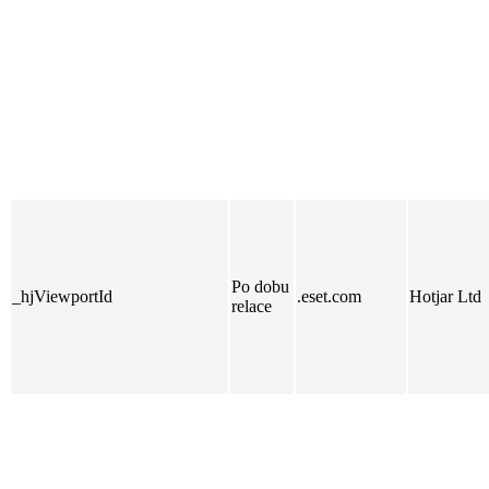
Po dobu
_hjViewportId
.eset.com
Hotjar Ltd
relace