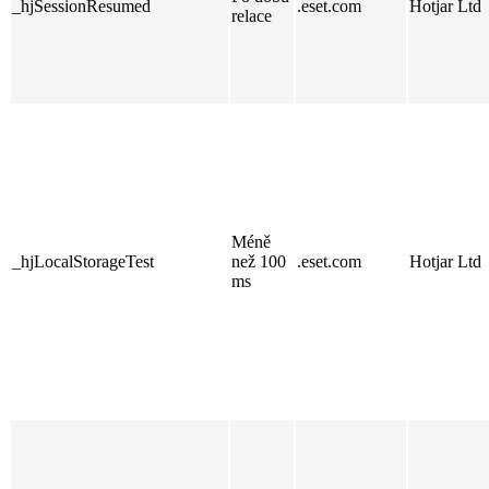
_hjSessionResumed
.eset.com
Hotjar Ltd
relace
Méně
_hjLocalStorageTest
než 100
.eset.com
Hotjar Ltd
ms