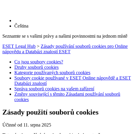
Čeština
Seznamte se s vašimi právy a našimi povinnostmi na jednom místě
ESET Legal Hub
>
Zásady používání souborů cookies pro Online
nápovědu a Databázi znalostí ESET
Co jsou soubory cookies?
Druhy souborů cookies
Kategorie používaných souborů cookies
Soubory cookie používané v ESET Online nápovědě a ESET
Databázi znalostí
Správa souborů cookies na vašem zařízení
Změny související s těmito Zásadami používání souborů
cookies
Zásady použití souborů cookies
Účinné od 11. srpna 2025