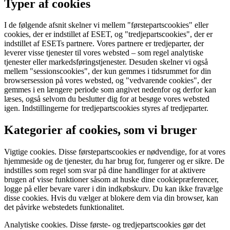
Typer af cookies
I de følgende afsnit skelner vi mellem "førstepartscookies" eller
cookies, der er indstillet af ESET, og "tredjepartscookies", der er
indstillet af ESETs partnere. Vores partnere er tredjeparter, der
leverer visse tjenester til vores websted – som regel analytiske
tjenester eller markedsføringstjenester. Desuden skelner vi også
mellem "sessionscookies", der kun gemmes i tidsrummet for din
browsersession på vores websted, og "vedvarende cookies", der
gemmes i en længere periode som angivet nedenfor og derfor kan
læses, også selvom du beslutter dig for at besøge vores websted
igen. Indstillingerne for tredjepartscookies styres af tredjeparter.
Kategorier af cookies, som vi bruger
Vigtige cookies.
Disse førstepartscookies er nødvendige, for at vores
hjemmeside og de tjenester, du har brug for, fungerer og er sikre. De
indstilles som regel som svar på dine handlinger for at aktivere
brugen af visse funktioner såsom at huske dine cookiepræferencer,
logge på eller bevare varer i din indkøbskurv. Du kan ikke fravælge
disse cookies. Hvis du vælger at blokere dem via din browser, kan
det påvirke webstedets funktionalitet.
Analytiske cookies.
Disse første- og tredjepartscookies gør det