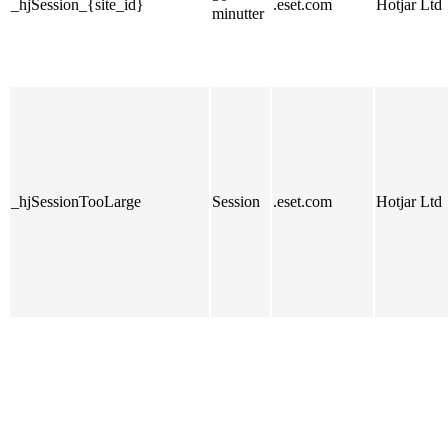
_hjSession_{site_id}
.eset.com
Hotjar Ltd
minutter
_hjSessionTooLarge
Session
.eset.com
Hotjar Ltd