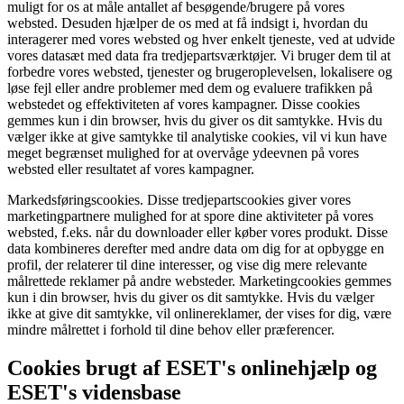
muligt for os at måle antallet af besøgende/brugere på vores
websted. Desuden hjælper de os med at få indsigt i, hvordan du
interagerer med vores websted og hver enkelt tjeneste, ved at udvide
vores datasæt med data fra tredjepartsværktøjer. Vi bruger dem til at
forbedre vores websted, tjenester og brugeroplevelsen, lokalisere og
løse fejl eller andre problemer med dem og evaluere trafikken på
webstedet og effektiviteten af vores kampagner. Disse cookies
gemmes kun i din browser, hvis du giver os dit samtykke. Hvis du
vælger ikke at give samtykke til analytiske cookies, vil vi kun have
meget begrænset mulighed for at overvåge ydeevnen på vores
websted eller resultatet af vores kampagner.
Markedsføringscookies.
Disse tredjepartscookies giver vores
marketingpartnere mulighed for at spore dine aktiviteter på vores
websted, f.eks. når du downloader eller køber vores produkt. Disse
data kombineres derefter med andre data om dig for at opbygge en
profil, der relaterer til dine interesser, og vise dig mere relevante
målrettede reklamer på andre websteder. Marketingcookies gemmes
kun i din browser, hvis du giver os dit samtykke. Hvis du vælger
ikke at give dit samtykke, vil onlinereklamer, der vises for dig, være
mindre målrettet i forhold til dine behov eller præferencer.
Cookies brugt af ESET's onlinehjælp og
ESET's vidensbase