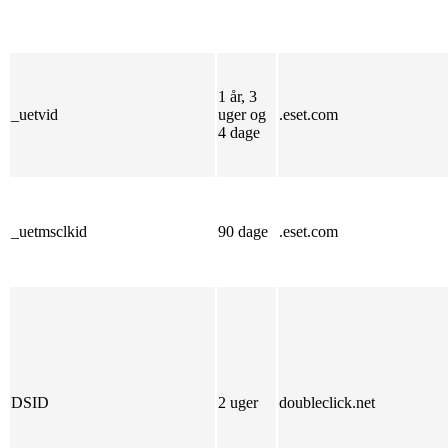
1 år, 3
_uetvid
uger og
.eset.com
4 dage
_uetmsclkid
90 dage
.eset.com
DSID
2 uger
doubleclick.net