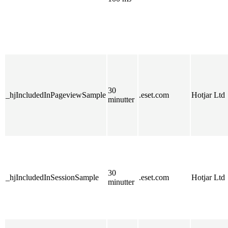
30
_hjIncludedInPageviewSample
.eset.com
Hotjar Ltd
minutter
30
_hjIncludedInSessionSample
.eset.com
Hotjar Ltd
minutter