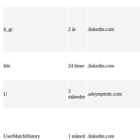
li_gc
2 år
.linkedin.com
lidc
24 timer
.linkedin.com
3
U
.adsymptotic.com
måneder
UserMatchHistory
1 måned
.linkedin.com