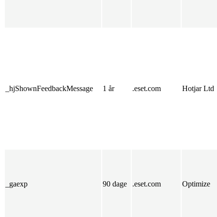
_hjShownFeedbackMessage
1 år
.eset.com
Hotjar Ltd
_gaexp
90 dage
.eset.com
Optimize