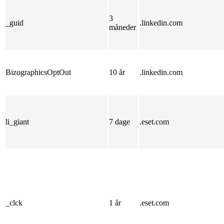
3
_guid
.linkedin.com
måneder
BizographicsOptOut
10 år
.linkedin.com
li_giant
7 dage
.eset.com
_clck
1 år
.eset.com