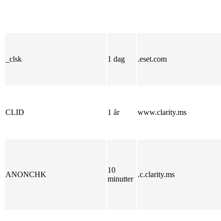
_clsk
1 dag
.eset.com
CLID
1 år
www.clarity.ms
10
ANONCHK
.c.clarity.ms
minutter