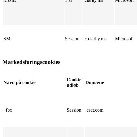
MUID
1 år
.clarity.ms
Microsoft
SM
Session
.c.clarity.ms
Microsoft
Markedsføringscookies
Cookie
Navn på cookie
Domæne
udløb
_fbc
Session
.eset.com