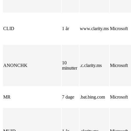
CLID
1 år
www.clarity.ms
Microsoft
10
ANONCHK
.c.clarity.ms
Microsoft
minutter
MR
7 dage
.bat.bing.com
Microsoft