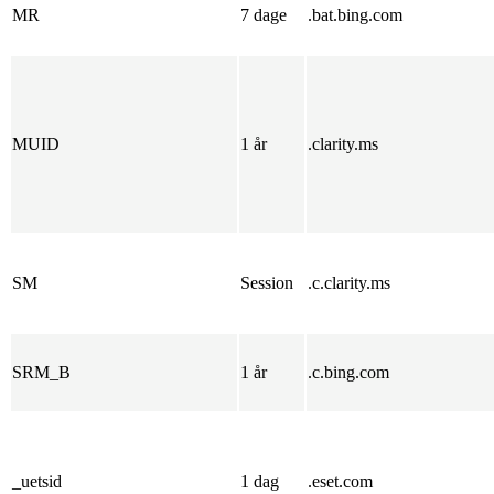
MR
7 dage
.bat.bing.com
MUID
1 år
.clarity.ms
SM
Session
.c.clarity.ms
SRM_B
1 år
.c.bing.com
_uetsid
1 dag
.eset.com