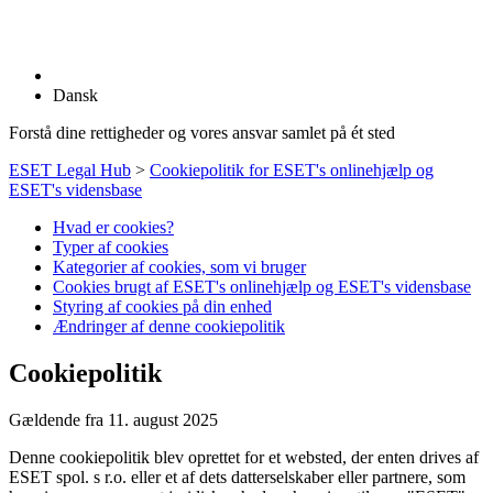
Dansk
Forstå dine rettigheder og vores ansvar samlet på ét sted
ESET Legal Hub
>
Cookiepolitik for ESET's onlinehjælp og
ESET's vidensbase
Hvad er cookies?
Typer af cookies
Kategorier af cookies, som vi bruger
Cookies brugt af ESET's onlinehjælp og ESET's vidensbase
Styring af cookies på din enhed
Ændringer af denne cookiepolitik
Cookiepolitik
Gældende fra 11. august 2025
Denne cookiepolitik blev oprettet for et websted, der enten drives af
ESET spol. s r.o. eller et af dets datterselskaber eller partnere, som