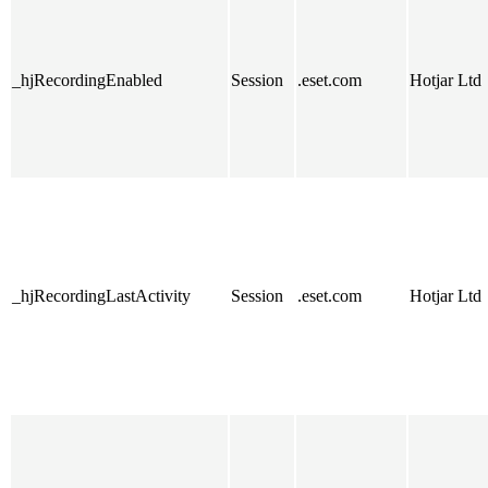
_hjRecordingEnabled
Session
.eset.com
Hotjar Ltd
_hjRecordingLastActivity
Session
.eset.com
Hotjar Ltd