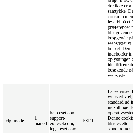
brugerbrowse
der ikke er gi
samtykke. D
cookie har e
levetid på et å
præferencer f
tilbagevende
besøgende p
webstedet vil
husket. Den
indeholder i
oplysninger, 
identificere d
besøgende p
webstedet.
Farvetemaet f
websted væl
standard ud f
indstillinger f
help.eset.com,
operativsyste
1
support-
Denne cooki
help_mode
ESET
måned
eol.eset.com,
tilsidesætter
legal.eset.com
standardindst