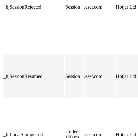
_hjSessionRejected
Session
.eset.com
Hotjar Ltd
_hjSessionResumed
Session
.eset.com
Hotjar Ltd
Under
_hjLocalStorageTest
.eset.com
Hotjar Ltd
100 ms