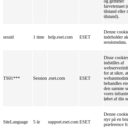
og gemmer
farvetemaet 
tilstand eller
tilstand).
Denne cooki
sessid
1 time
help.eset.com
ESET
indeholder ak
sessionsdata.
Disse cookie
indstilles af
webserverinfr
for at sikre, a
TS01***
Session
.eset.com
ESET
webanmodni
behandles ens
den samme se
vores infrastr
løbet af din s
Denne cookie
styr på en br
SiteLanguage
5 år
support.eset.com
ESET
præference fo