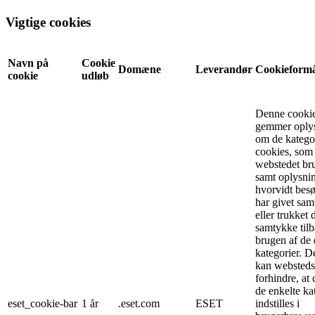
Vigtige cookies
Navn på
Cookie
Domæne
Leverandør
Cookieform
cookie
udløb
Denne cooki
gemmer oply
om de kategor
cookies, som
webstedet bru
samt oplysni
hvorvidt bes
har givet sam
eller trukket 
samtykke tilb
brugen af de 
kategorier. D
kan websteds
forhindre, at 
de enkelte ka
eset_cookie-bar
1 år
.eset.com
ESET
indstilles i