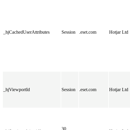
_hjCachedUserAttributes
Session
.eset.com
Hotjar Ltd
_hjViewportId
Session
.eset.com
Hotjar Ltd
30