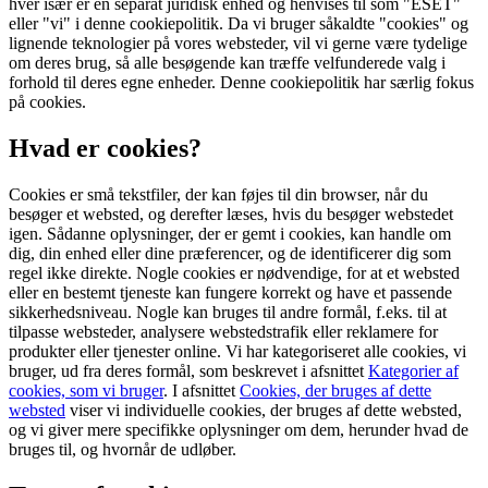
hver især er en separat juridisk enhed og henvises til som "ESET"
eller "vi" i denne cookiepolitik. Da vi bruger såkaldte "cookies" og
lignende teknologier på vores websteder, vil vi gerne være tydelige
om deres brug, så alle besøgende kan træffe velfunderede valg i
forhold til deres egne enheder. Denne cookiepolitik har særlig fokus
på cookies.
Hvad er cookies?
Cookies er små tekstfiler, der kan føjes til din browser, når du
besøger et websted, og derefter læses, hvis du besøger webstedet
igen. Sådanne oplysninger, der er gemt i cookies, kan handle om
dig, din enhed eller dine præferencer, og de identificerer dig som
regel ikke direkte. Nogle cookies er nødvendige, for at et websted
eller en bestemt tjeneste kan fungere korrekt og have et passende
sikkerhedsniveau. Nogle kan bruges til andre formål, f.eks. til at
tilpasse websteder, analysere webstedstrafik eller reklamere for
produkter eller tjenester online. Vi har kategoriseret alle cookies, vi
bruger, ud fra deres formål, som beskrevet i afsnittet
Kategorier af
cookies, som vi bruger
. I afsnittet
Cookies, der bruges af dette
websted
viser vi individuelle cookies, der bruges af dette websted,
og vi giver mere specifikke oplysninger om dem, herunder hvad de
bruges til, og hvornår de udløber.