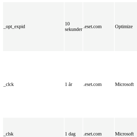
10
_opt_expid
.eset.com
Optimize
sekunder
_clck
1 år
.eset.com
Microsoft
_clsk
1 dag
.eset.com
Microsoft