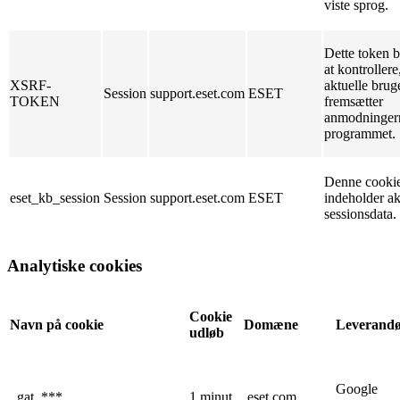
viste sprog.
Dette token b
at kontrollere
XSRF-
aktuelle brug
Session
support.eset.com
ESET
TOKEN
fremsætter
anmodningern
programmet.
Denne cooki
eset_kb_session
Session
support.eset.com
ESET
indeholder ak
sessionsdata.
Analytiske cookies
Cookie
Navn på cookie
Domæne
Leverand
udløb
Google
_gat_***
1 minut
.eset.com