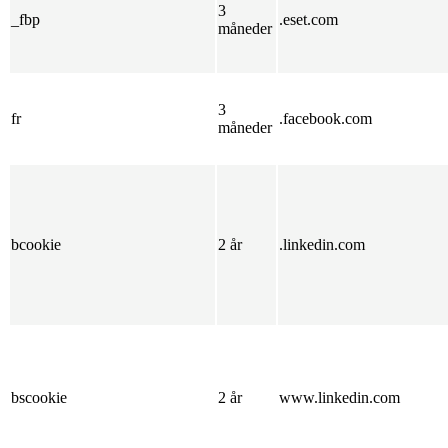
3
_fbp
.eset.com
måneder
3
fr
.facebook.com
måneder
bcookie
2 år
.linkedin.com
bscookie
2 år
www.linkedin.com