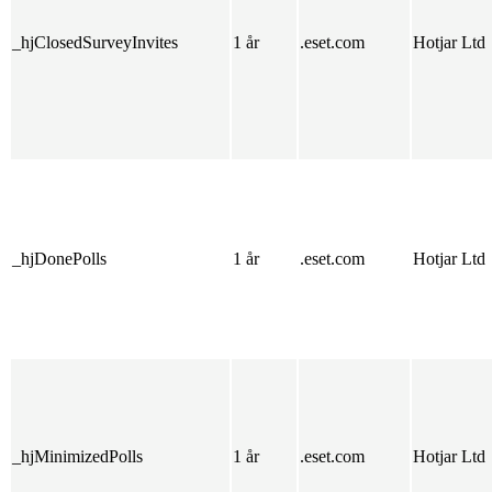
_hjClosedSurveyInvites
1 år
.eset.com
Hotjar Ltd
_hjDonePolls
1 år
.eset.com
Hotjar Ltd
_hjMinimizedPolls
1 år
.eset.com
Hotjar Ltd