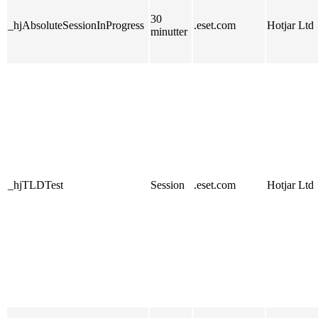
30
_hjAbsoluteSessionInProgress
.eset.com
Hotjar Ltd
minutter
_hjTLDTest
Session
.eset.com
Hotjar Ltd