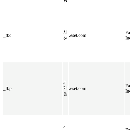
료
세
Fa
_fbc
.eset.com
In
션
3
Fa
개
_fbp
.eset.com
In
월
3
Fa