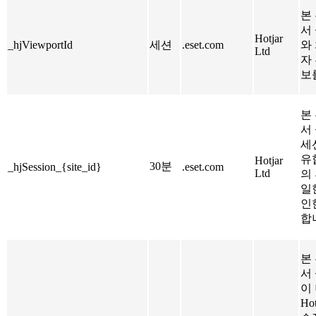
본 
서
Hotjar
_hjViewportId
세션
.eset.com
와
Ltd
자
보
본 
서
세
유
Hotjar
30분
_hjSession_{site_id}
.eset.com
Ltd
의
일
인
합
본 
서
이
Ho