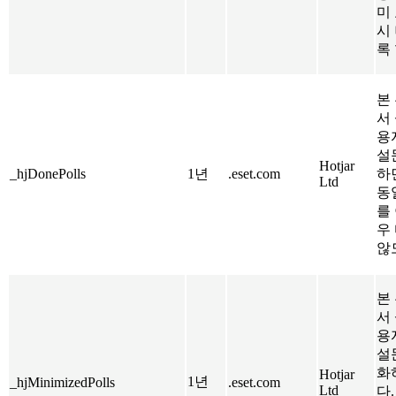
미
시
록
본 
서
용
설
Hotjar
_hjDonePolls
1년
.eset.com
하
Ltd
동
를
우
않
본 
서
용
설
화
Hotjar
1년
_hjMinimizedPolls
.eset.com
Ltd
다