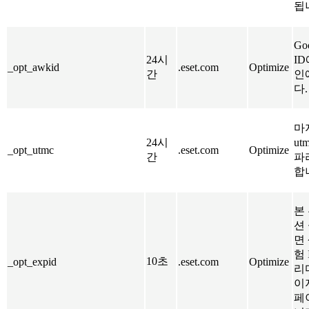
됩
Go
24시
I
_opt_awkid
.eset.com
Optimize
간
인
다.
마
24시
ut
_opt_utmc
.eset.com
Optimize
간
파
합
본
션
면
험 
10초
_opt_expid
.eset.com
Optimize
리
이
페