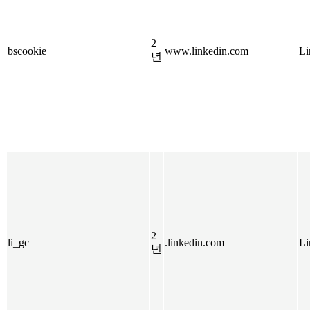
2
bscookie
www.linkedin.com
Li
년
2
li_gc
.linkedin.com
Li
년