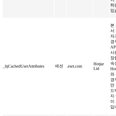
하
있
본 
서
자
경우
A
사
장
속
Hotjar
세션
_hjCachedUserAttributes
.eset.com
Ltd
Ho
와
경우
만
드
지
이
입