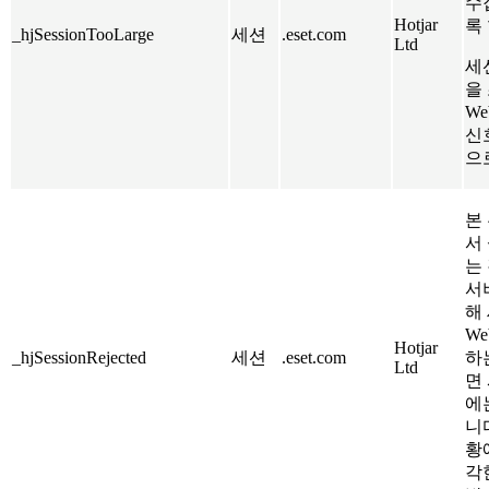
수
Hotjar
록
_hjSessionTooLarge
세션
.eset.com
Ltd
세
을
We
신
으
본 
서
는 
서
해
We
Hotjar
_hjSessionRejected
세션
.eset.com
하
Ltd
면
에는
니
황
각