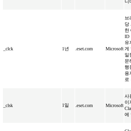
니
브
당
한 
I
유
_clck
1년
.eset.com
Microsoft
게
일
문
행
용
로
사
이
1일
_clsk
.eset.com
Microsoft
Cl
에