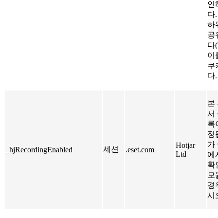
인
다.
하
공
다
이
쿠
다.
본 
서
록
정
가
Hotjar
세션
_hjRecordingEnabled
.eset.com
Ltd
에
확
모
경
시