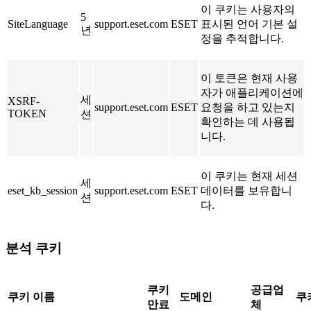
이 쿠키는 사용자의
5
SiteLanguage
support.eset.com
ESET
표시된 언어 기본 설
년
정을 추적합니다.
이 토큰은 현재 사용
자가 애플리케이션에
세
XSRF-
support.eset.com
ESET
요청을 하고 있는지
TOKEN
션
확인하는 데 사용됩
니다.
이 쿠키는 현재 세션
세
eset_kb_session
support.eset.com
ESET
데이터를 보유합니
션
다.
분석 쿠키
쿠키
공급업
쿠키 이름
도메인
쿠
만료
체