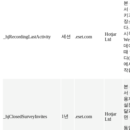
본 
서
키
장
다
시
Hotjar
세션
_hjRecordingLastActivity
.eset.com
Ltd
We
데
때
다(
에
작을
본 
서
용
설
달
Hotjar
1년
_hjClosedSurveyInvites
.eset.com
면
Ltd
동