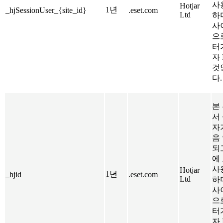
사
Hotjar
1년
_hjSessionUser_{site_id}
.eset.com
Ltd
하
사
으
터
자
것
다.
본 
서
자
음
되
에 
사
Hotjar
1년
_hjid
.eset.com
Ltd
하
사
으
터
자