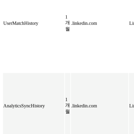
1
개
UserMatchHistory
.linkedin.com
Li
월
1
개
AnalyticsSyncHistory
.linkedin.com
Li
월