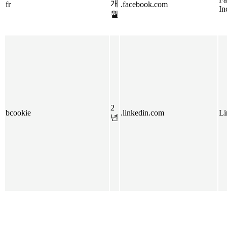
개
fr
.facebook.com
In
월
2
bcookie
.linkedin.com
Li
년