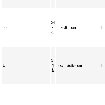
24
시
lidc
.linkedin.com
Li
간
3
개
U
.adsymptotic.com
Li
월