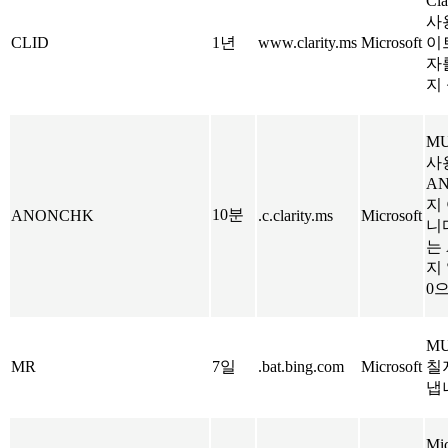
Cla
사
CLID
1년
www.clarity.ms
Microsoft
이
자
지
M
사
A
지
10분
ANONCHK
.c.clarity.ms
Microsoft
니다
는
지
0
M
MR
7일
.bat.bing.com
Microsoft
칠
냅
Mi