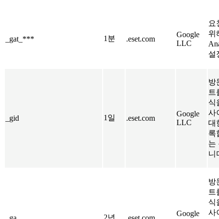
요
위
Google
1분
_gat_***
.eset.com
LLC
Ana
설
방
트
식
사
Google
1일
_gid
.eset.com
LLC
대
록
는
니
방
트
식
사
Google
2년
_ga
.eset.com