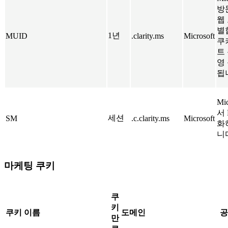
방
웹
별
1년
MUID
.clarity.ms
Microsoft
쿠
트
영
됩
Mi
서
세션
SM
.c.clarity.ms
Microsoft
화
니
마케팅 쿠키
쿠
키
쿠키 이름
도메인
공
만