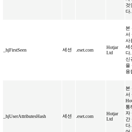
것
다.
본 
서
사
세
Hotjar
세션
_hjFirstSeen
.eset.com
Ltd
다
신
을
용
본 
서
Ho
통
자
Hotjar
세션
_hjUserAttributesHash
.eset.com
Ltd
간
다
어