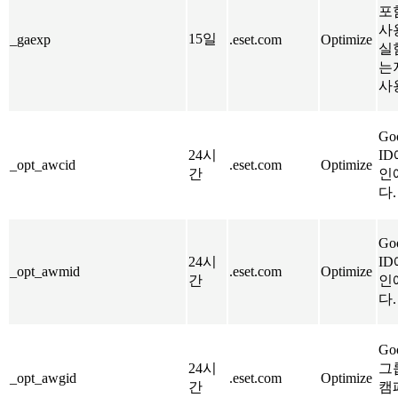
포
사
15일
_gaexp
.eset.com
Optimize
실
는
사
Go
24시
I
_opt_awcid
.eset.com
Optimize
간
인
다.
Go
24시
I
_opt_awmid
.eset.com
Optimize
간
인
다.
Go
24시
그
_opt_awgid
.eset.com
Optimize
간
캠