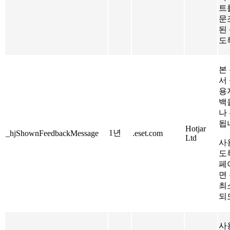
트
문
된
도
본 
서
용
백
나
됩
Hotjar
1년
_hjShownFeedbackMessage
.eset.com
Ltd
사
도
페
면
최
되
사