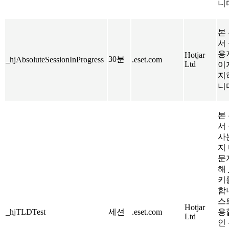
니
본 
서
용
Hotjar
30분
_hjAbsoluteSessionInProgress
.eset.com
Ltd
이
지
니
본 
서
사
지
문
해 
키
합
스
Hotjar
_hjTLDTest
세션
.eset.com
용
Ltd
인