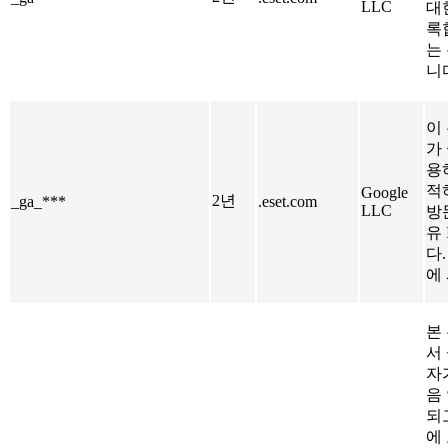
LLC
대
록
는
니
이
가
용
적
Google
2년
_ga_***
.eset.com
LLC
방
유
다
에
본 
서
자
음
되
에 