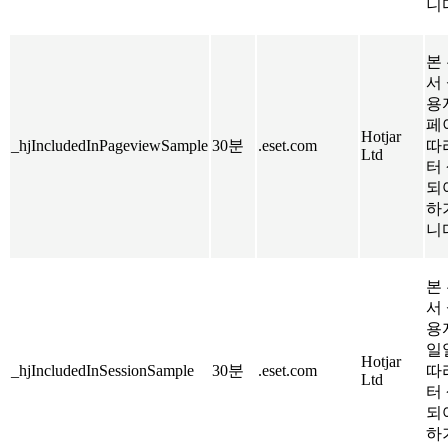
니
본 
서
용
페
Hotjar
_hjIncludedInPageviewSample
30분
.eset.com
따
Ltd
터
되
하
니
본 
서
용
일
Hotjar
_hjIncludedInSessionSample
30분
.eset.com
따
Ltd
터
되
하