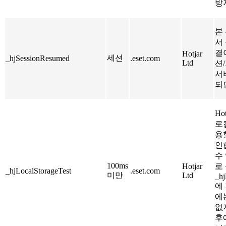
방
본 
서
결
Hotjar
세션
_hjSessionResumed
.eset.com
Ltd
션/
서
되
Ho
로
용
인
수
100ms
Hotjar
로
_hjLocalStorageTest
.eset.com
미만
Ltd
_hj
에
에
없
후