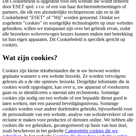
Dit Cookiebeleid is opgesteld voor een website die wordt beheerd
door ESET spol. s r.o. of een van haar dochterondernemingen of
partners, die elk een afzonderlijke rechtspersoon zijn en in dit
Cookiebeleid "ESET" of "Wij" worden genoemd. Omdat we
zogeheten "cookies" en soortgelijke technologieën op onze websites
gebruiken, willen we transparant zijn over het gebruik ervan, zodat
alle bezoekers weloverwogen keuzes kunnen maken met betrekking
tot hun eigen apparaten. Dit Cookiebeleid is specifiek gericht op
cookies.
Wat zijn cookies?
Cookies zijn kleine tekstbestanden die in uw browser worden
geplaatst wanneer u een website bezoekt. Ze worden vervolgens
gelezen als u de site opnieuw bezoekt. Dergelijke informatie die in
cookies wordt opgeslagen, kan over u, uw apparaat of voorkeuren
gaan en ze identificeren u meestal niet rechtstreeks. Sommige
cookies zijn nodig om een website of een bepaalde dienst goed te
laten werken, met een passend beveiligingsniveau. Sommige
cookies worden voor andere doeleinden gebruikt, bijvoorbeeld voor
de personalisatie van een website, analyse van websiteverkeer of om
reclame te maken voor producten of diensten online. We hebben alle
cookies die we gebruiken, gecategoriseerd op basis van hun doel,
zoals beschreven in het gedeelte
Categorieën cookies die we