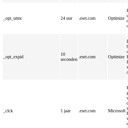
_opt_utmc
24 uur
.eset.com
Optimize
10
_opt_expid
.eset.com
Optimize
seconden
_clck
1 jaar
.eset.com
Microsoft