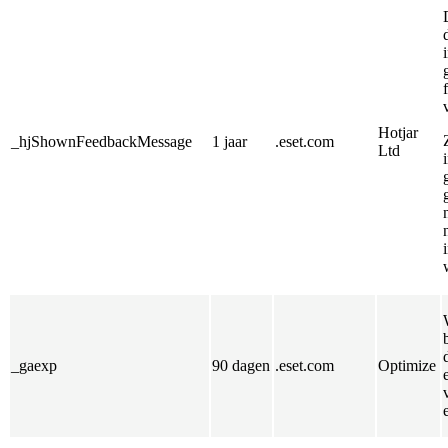
Hotjar
_hjShownFeedbackMessage
1 jaar
.eset.com
Ltd
_gaexp
90 dagen
.eset.com
Optimize