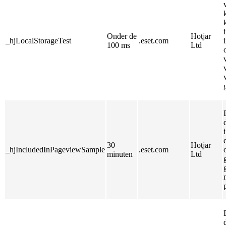
Onder de
Hotjar
_hjLocalStorageTest
.eset.com
100 ms
Ltd
30
Hotjar
_hjIncludedInPageviewSample
.eset.com
minuten
Ltd