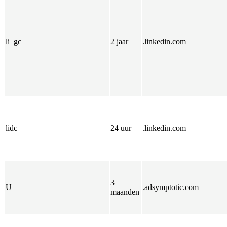
li_gc
2 jaar
.linkedin.com
lidc
24 uur
.linkedin.com
3
U
.adsymptotic.com
maanden