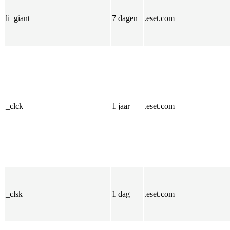
li_giant
7 dagen
.eset.com
_clck
1 jaar
.eset.com
_clsk
1 dag
.eset.com