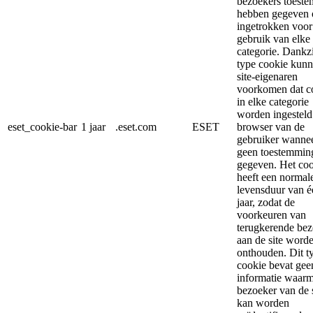
bezoekers toest
hebben gegeven 
ingetrokken voor
gebruik van elke
categorie. Dankzi
type cookie kun
site-eigenaren
voorkomen dat c
in elke categorie
worden ingesteld
eset_cookie-bar
1 jaar
.eset.com
ESET
browser van de
gebruiker wannee
geen toestemming
gegeven. Het co
heeft een normal
levensduur van é
jaar, zodat de
voorkeuren van
terugkerende bez
aan de site word
onthouden. Dit t
cookie bevat gee
informatie waar
bezoeker van de s
kan worden