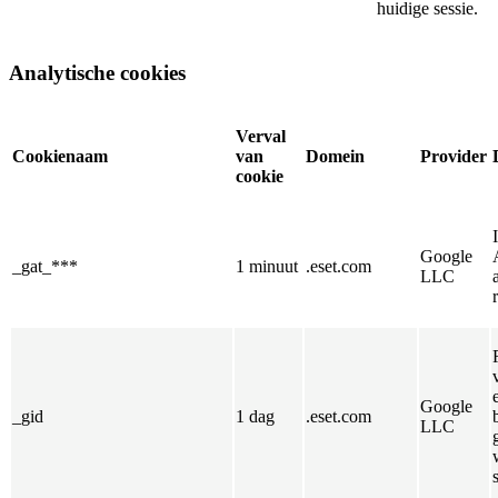
huidige sessie.
Analytische cookies
Verval
Cookienaam
van
Domein
Provider
cookie
Google
_gat_***
1 minuut
.eset.com
LLC
Google
_gid
1 dag
.eset.com
LLC