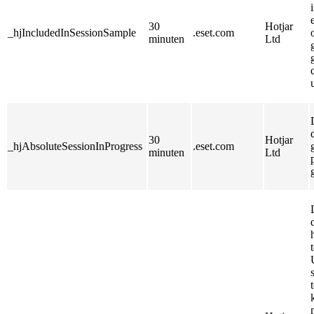
30
Hotjar
_hjIncludedInSessionSample
.eset.com
minuten
Ltd
30
Hotjar
_hjAbsoluteSessionInProgress
.eset.com
minuten
Ltd