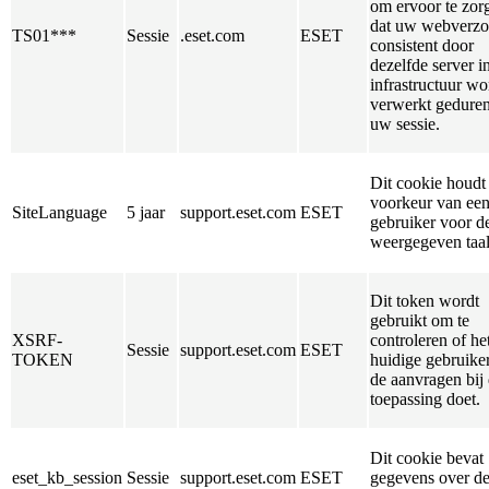
om ervoor te zor
dat uw webverz
TS01***
Sessie
.eset.com
ESET
consistent door
dezelfde server i
infrastructuur w
verwerkt gedure
uw sessie.
Dit cookie houdt
voorkeur van ee
SiteLanguage
5 jaar
support.eset.com
ESET
gebruiker voor d
weergegeven taal 
Dit token wordt
gebruikt om te
XSRF-
controleren of he
Sessie
support.eset.com
ESET
TOKEN
huidige gebruiker
de aanvragen bij
toepassing doet.
Dit cookie bevat
eset_kb_session
Sessie
support.eset.com
ESET
gegevens over d