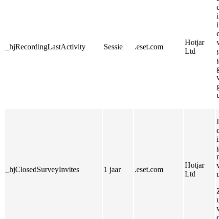
Hotjar
_hjRecordingLastActivity
Sessie
.eset.com
Ltd
Hotjar
_hjClosedSurveyInvites
1 jaar
.eset.com
Ltd