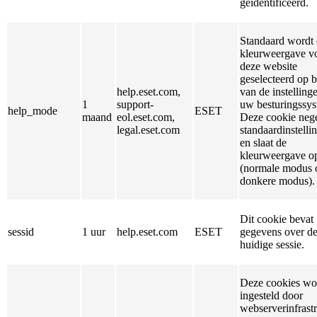
geïdentificeerd.
Standaard wordt
kleurweergave v
deze website
geselecteerd op b
help.eset.com,
van de instelling
1
support-
uw besturingssys
help_mode
ESET
maand
eol.eset.com,
Deze cookie nege
legal.eset.com
standaardinstelli
en slaat de
kleurweergave o
(normale modus 
donkere modus).
Dit cookie bevat
sessid
1 uur
help.eset.com
ESET
gegevens over d
huidige sessie.
Deze cookies wo
ingesteld door
webserverinfrast