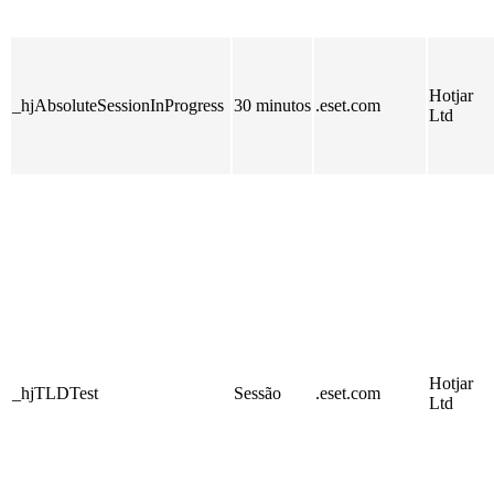
Hotjar
_hjAbsoluteSessionInProgress
30 minutos
.eset.com
Ltd
Hotjar
_hjTLDTest
Sessão
.eset.com
Ltd