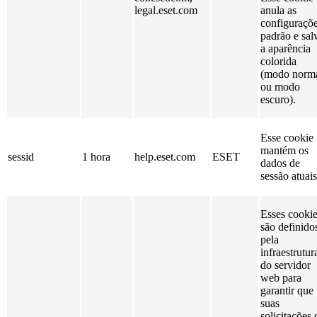
legal.eset.com
anula as
configuraçõ
padrão e sal
a aparência
colorida
(modo norm
ou modo
escuro).
Esse cookie
mantém os
sessid
1 hora
help.eset.com
ESET
dados de
sessão atuais
Esses cooki
são definido
pela
infraestrutur
do servidor
web para
garantir que
suas
solicitações 