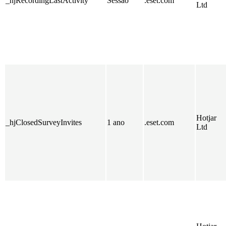
_hjRecordingLastActivity
Sessão
.eset.com
Ltd
Hotjar
_hjClosedSurveyInvites
1 ano
.eset.com
Ltd