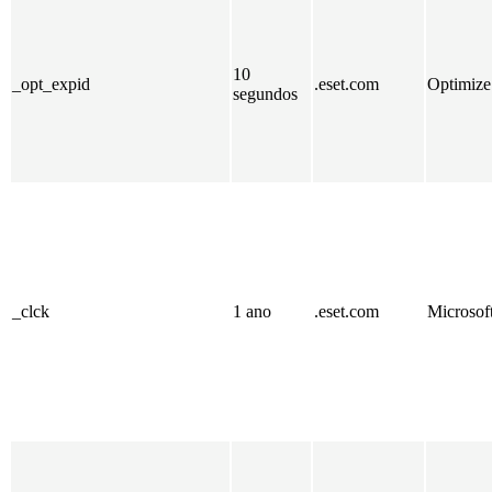
10
_opt_expid
.eset.com
Optimize
segundos
_clck
1 ano
.eset.com
Microsof