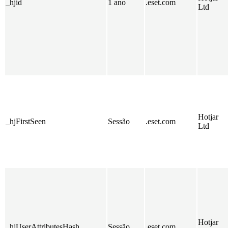
_hjid
1 ano
.eset.com
Ltd
Hotjar
_hjFirstSeen
Sessão
.eset.com
Ltd
Hotjar
_hjUserAttributesHash
Sessão
.eset.com