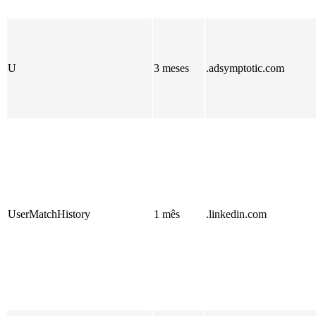
U
3 meses
.adsymptotic.com
UserMatchHistory
1 mês
.linkedin.com