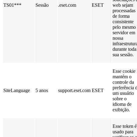
TS01***
Sessão
.eset.com
ESET
web sejam
processadas
de forma
consistente
pelo mesmo
servidor em
nossa
infraestrutur
durante toda
sua sessão.
Esse cookie
mantém o
controle da
preferência 
SiteLanguage
5 anos
support.eset.com
ESET
um usuário
sobre o
idioma de
exibição.
Esse token é
usado para