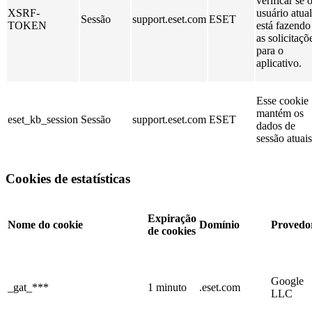
verificar se 
XSRF-
usuário atual
Sessão
support.eset.com
ESET
TOKEN
está fazendo
as solicitaçõ
para o
aplicativo.
Esse cookie
mantém os
eset_kb_session
Sessão
support.eset.com
ESET
dados de
sessão atuais
Cookies de estatísticas
Expiração
Nome do cookie
Domínio
Provedo
de cookies
Google
_gat_***
1 minuto
.eset.com
LLC