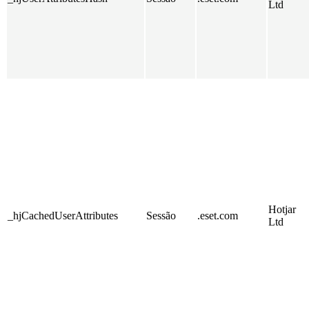
Ltd
Hotjar
_hjCachedUserAttributes
Sessão
.eset.com
Ltd