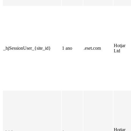
Hotjar
_hjSessionUser_{site_id}
1 ano
.eset.com
Ltd
Hotjar