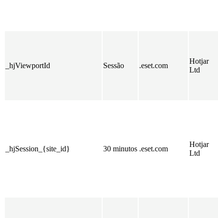
Hotjar
_hjViewportId
Sessão
.eset.com
Ltd
Hotjar
_hjSession_{site_id}
30 minutos
.eset.com
Ltd