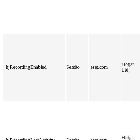
Hotjar
_hjRecordingEnabled
Sessão
.eset.com
Ltd
Hotjar