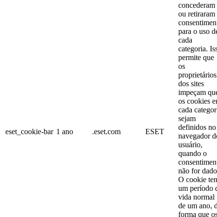
concederam
ou retiraram
consentimen
para o uso d
cada
categoria. Is
permite que
os
proprietários
dos sites
impeçam qu
os cookies 
cada categor
sejam
definidos no
eset_cookie-bar
1 ano
.eset.com
ESET
navegador d
usuário,
quando o
consentimen
não for dado
O cookie te
um período 
vida normal
de um ano, 
forma que o