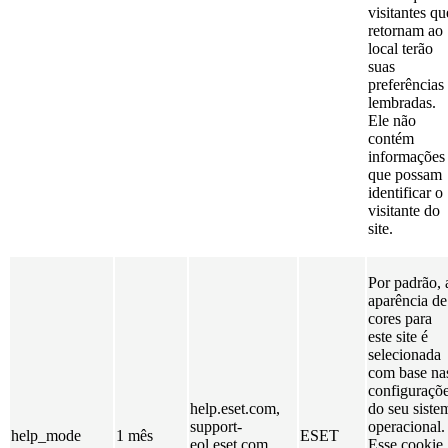
visitantes qu
retornam ao
local terão
suas
preferências
lembradas.
Ele não
contém
informações
que possam
identificar o
visitante do
site.
Por padrão, 
aparência de
cores para
este site é
selecionada
com base na
configuraçõ
help.eset.com,
do seu siste
support-
operacional.
help_mode
1 mês
ESET
eol.eset.com,
Esse cookie