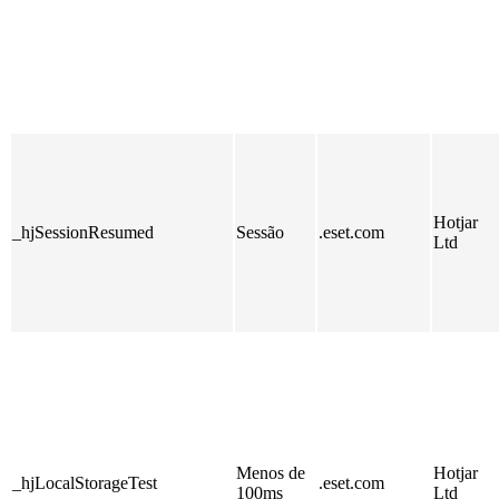
Hotjar
_hjSessionResumed
Sessão
.eset.com
Ltd
Menos de
Hotjar
_hjLocalStorageTest
.eset.com
100ms
Ltd