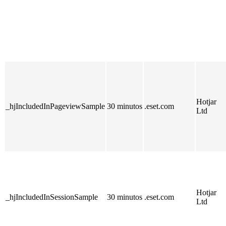
Hotjar
_hjIncludedInPageviewSample
30 minutos
.eset.com
Ltd
Hotjar
_hjIncludedInSessionSample
30 minutos
.eset.com
Ltd