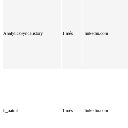
AnalyticsSyncHistory
1 mês
.linkedin.com
li_oatml
1 mês
.linkedin.com