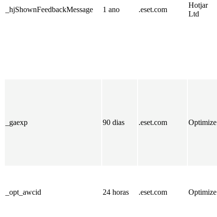
Hotjar
_hjShownFeedbackMessage
1 ano
.eset.com
Ltd
_gaexp
90 dias
.eset.com
Optimize
_opt_awcid
24 horas
.eset.com
Optimize