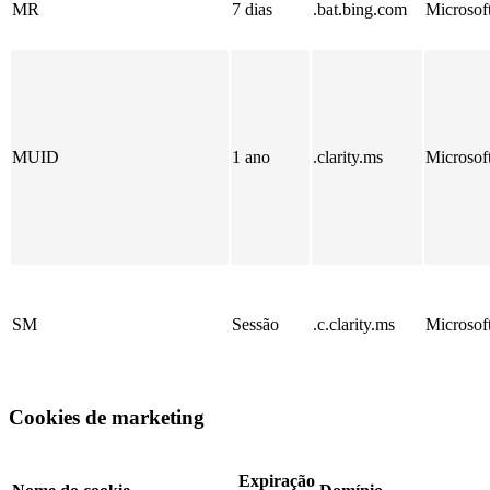
MR
7 dias
.bat.bing.com
Microsof
MUID
1 ano
.clarity.ms
Microsof
SM
Sessão
.c.clarity.ms
Microsof
Cookies de marketing
Expiração