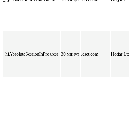
_hjAbsoluteSessionInProgress
30 минут
.eset.com
Hotjar Lt