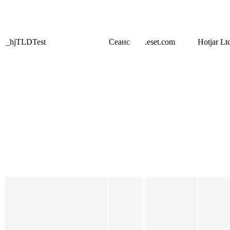
_hjTLDTest
Сеанс
.eset.com
Hotjar Lt