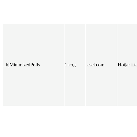
_hjMinimizedPolls
1 год
.eset.com
Hotjar Lt