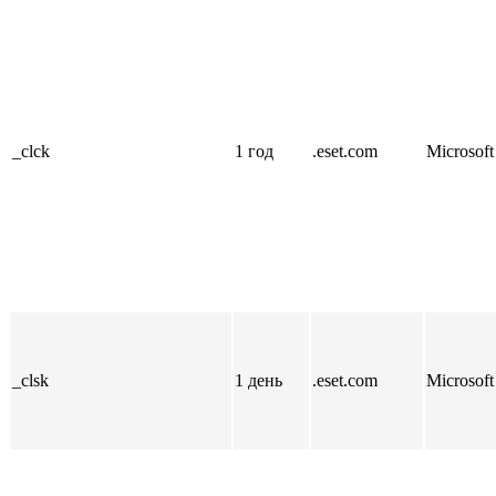
_clck
1 год
.eset.com
Microsoft
_clsk
1 день
.eset.com
Microsoft