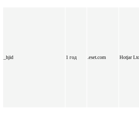
_hjid
1 год
.eset.com
Hotjar Lt