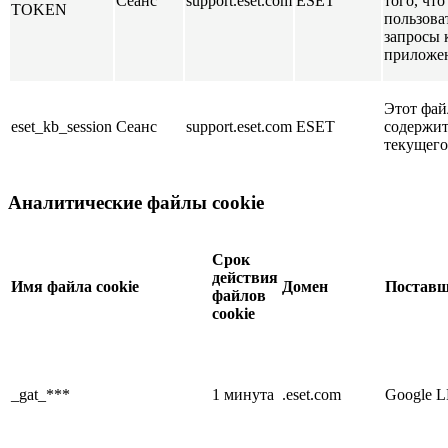
Сеанс
support.eset.com
ESET
того, чт
TOKEN
пользова
запросы 
приложе
Этот фай
eset_kb_session
Сеанс
support.eset.com
ESET
содержит
текущего
Аналитические файлы cookie
Срок
действия
Имя файла cookie
Домен
Постав
файлов
cookie
_gat_***
1 минута
.eset.com
Google 