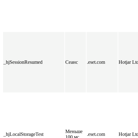
_hjSessionResumed
Сеанс
.eset.com
Hotjar Lt
Меньше
_hjLocalStorageTest
.eset.com
Hotjar Lt
100 мс