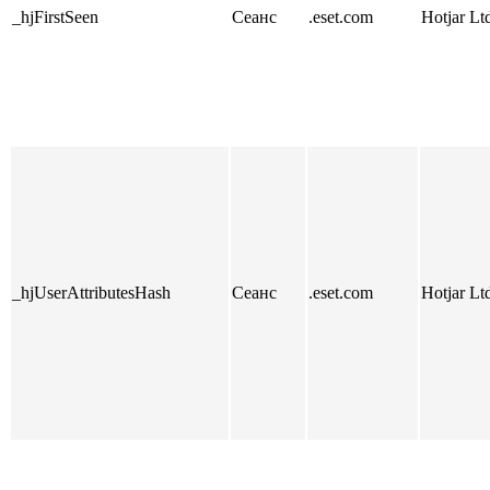
_hjFirstSeen
Сеанс
.eset.com
Hotjar Lt
_hjUserAttributesHash
Сеанс
.eset.com
Hotjar Lt