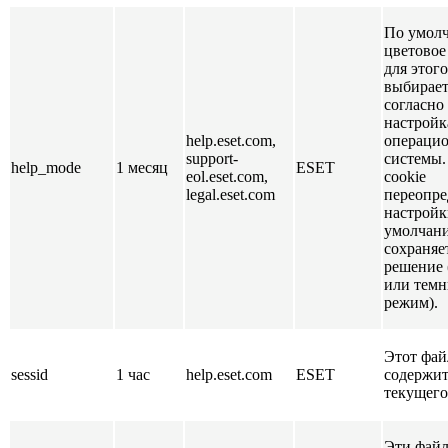
По умол
цветовое
для этого
выбирает
согласно
настройк
help.eset.com,
операци
support-
системы.
help_mode
1 месяц
ESET
eol.eset.com,
cookie
legal.eset.com
переопре
настройк
умолчан
сохраняе
решение
или тем
режим).
Этот фай
sessid
1 час
help.eset.com
ESET
содержит
текущего
Эти файл