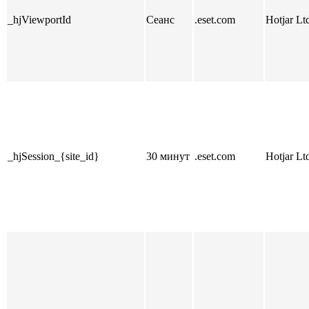
_hjViewportId
Сеанс
.eset.com
Hotjar Lt
_hjSession_{site_id}
30 минут
.eset.com
Hotjar Lt