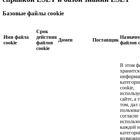
Базовые файлы cookie
Срок
Имя файла
действия
Назначе
Домен
Поставщик
cookie
файлов
файлов c
cookie
В этом ф
хранится
информа
категори
cookie,
использу
сайте, а 
том, дал 
пользова
согласие
использо
каждой и
категори
возможн