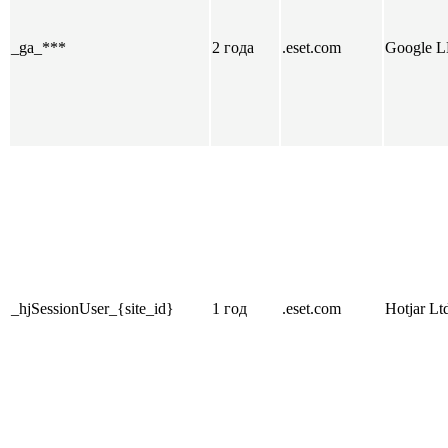
_ga_***
2 года
.eset.com
Google 
_hjSessionUser_{site_id}
1 год
.eset.com
Hotjar Lt