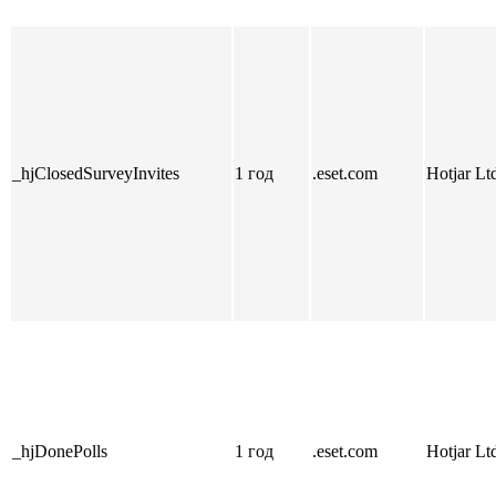
_hjClosedSurveyInvites
1 год
.eset.com
Hotjar Lt
_hjDonePolls
1 год
.eset.com
Hotjar Lt