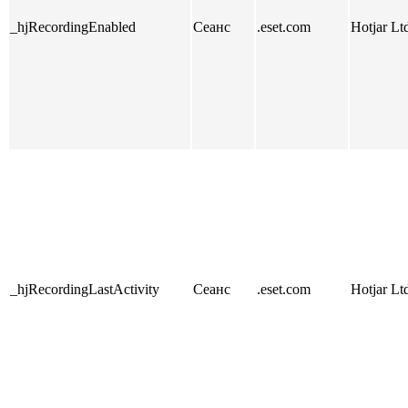
_hjRecordingEnabled
Сеанс
.eset.com
Hotjar Lt
_hjRecordingLastActivity
Сеанс
.eset.com
Hotjar Lt