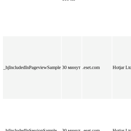
_hjIncludedInPageviewSample
30 минут
.eset.com
Hotjar Lt
_hjIncludedInSessionSample
30 минут
.eset.com
Hotjar Lt