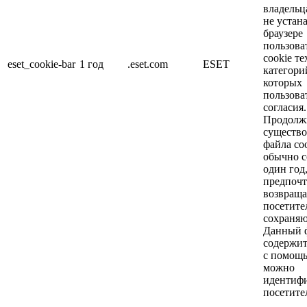
владельц
не устан
браузере
пользова
cookie те
eset_cookie-bar
1 год
.eset.com
ESET
категори
которых
пользова
согласия.
Продолж
существо
файла co
обычно с
один год
предпочт
возвращ
посетите
сохраняю
Данный 
содержит
с помощ
можно
идентиф
посетите