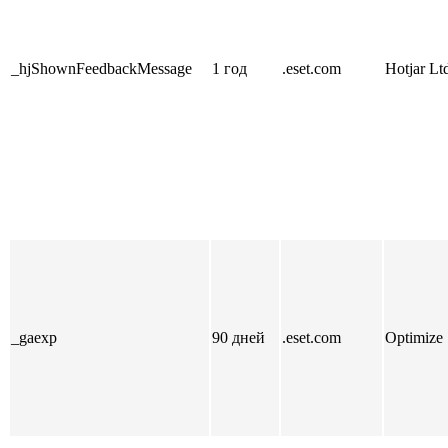
_hjShownFeedbackMessage
1 год
.eset.com
Hotjar Lt
_gaexp
90 дней
.eset.com
Optimize