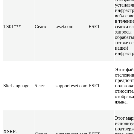
устанавл
инфраст
веб-серв
в течени
TS01***
Сеанс
.eset.com
ESET
сеанса в
запросы
обрабаты
тот же се
нашей
инфрастр
Этот фай
отслежив
предпочт
SiteLanguage
5 лет
support.eset.com
ESET
пользова
относите
отобража
языка.
Этот мар
использу
подтвер
XSRF-