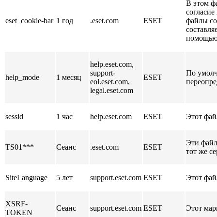
В этом ф
согласие
eset_cookie-bar
1 год
.eset.com
ESET
файлы co
составля
помощью 
help.eset.com,
support-
По умолч
help_mode
1 месяц
ESET
eol.eset.com,
переопре
legal.eset.com
sessid
1 час
help.eset.com
ESET
Этот фай
Эти файл
TS01***
Сеанс
.eset.com
ESET
тот же с
SiteLanguage
5 лет
support.eset.com
ESET
Этот фай
XSRF-
Сеанс
support.eset.com
ESET
Этот мар
TOKEN