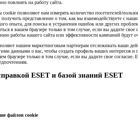
вно повлиять на работу сайта.
 cookie позволяют нам измерять количество посетителей/пользо
получить представление о том, как вы взаимодействуете с наш
кого опыта, для поиска и устранения ошибок или других проблем
ся в вашем браузере только в том случае, если вы дадите свое с
анию работы нашего сайта или эффективности кампаний будут о
воляют нашим маркетинговым партнерам отслеживать ваши дейст
гими данными о вас, чтобы создать профиль ваших интересов и 
м браузере только в том случае, если вы дадите свое согласие. 
редпочтениям.
справкой ESET и базой знаний ESET
ие файлов cookie