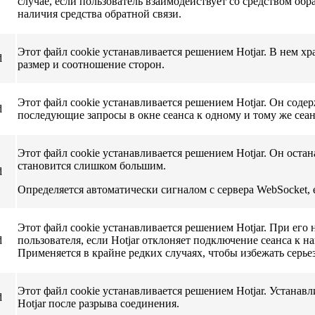
случае, если пользователь взаимодействует со средством обра
наличия средства обратной связи.
Этот файл cookie устанавливается решением Hotjar. В нем хр
d
размер и соотношение сторон.
Этот файл cookie устанавливается решением Hotjar. Он соде
d
последующие запросы в окне сеанса к одному и тому же сеан
Этот файл cookie устанавливается решением Hotjar. Он остан
становится слишком большим.
d
Определяется автоматически сигналом с сервера WebSocket, 
Этот файл cookie устанавливается решением Hotjar. При его 
d
пользователя, если Hotjar отклоняет подключение сеанса к н
Применяется в крайне редких случаях, чтобы избежать серь
Этот файл cookie устанавливается решением Hotjar. Устанавл
d
Hotjar после разрыва соединения.