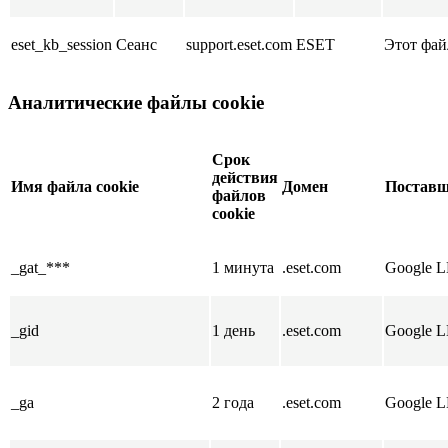
eset_kb_session
Сеанс
support.eset.com
ESET
Этот фай
Аналитические файлы cookie
Срок
действия
Имя файла cookie
Домен
Постав
файлов
cookie
_gat_***
1 минута
.eset.com
Google 
_gid
1 день
.eset.com
Google 
_ga
2 года
.eset.com
Google 