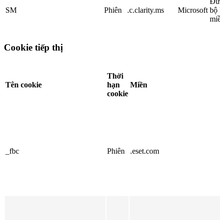
Đư
SM
Phiên
.c.clarity.ms
Microsoft
bộ
miề
Cookie tiếp thị
Thời
Tên cookie
hạn
Miền
cookie
_fbc
Phiên
.eset.com