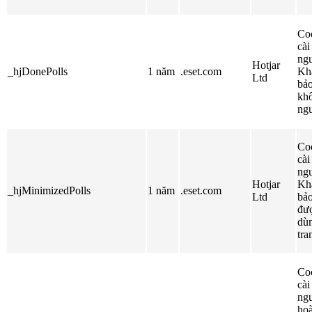
Coo
cài
ngư
Hotjar
_hjDonePolls
1 năm
.eset.com
Khả
Ltd
bảo
khô
ngư
Coo
cài
ngư
Hotjar
Khả
_hjMinimizedPolls
1 năm
.eset.com
Ltd
bảo
đượ
dù
tra
Coo
cài
ngư
hoà