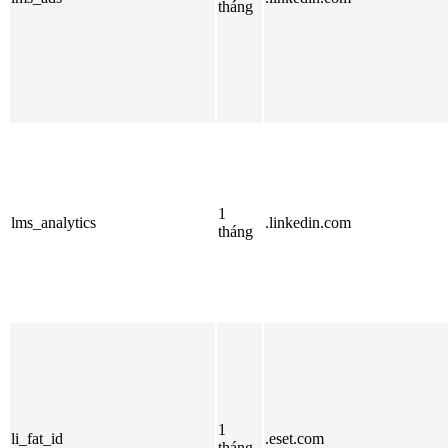
tháng
1
lms_analytics
.linkedin.com
tháng
1
li_fat_id
.eset.com
tháng