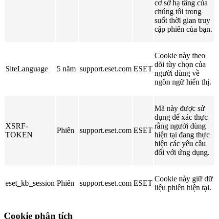
cơ sở hạ tầng của
chúng tôi trong
suốt thời gian truy
cập phiên của bạn.
Cookie này theo
dõi tùy chọn của
SiteLanguage
5 năm
support.eset.com
ESET
người dùng về
ngôn ngữ hiển thị.
Mã này được sử
dụng để xác thực
XSRF-
rằng người dùng
Phiên
support.eset.com
ESET
TOKEN
hiện tại đang thực
hiện các yêu cầu
đối với ứng dụng.
Cookie này giữ dữ
eset_kb_session
Phiên
support.eset.com
ESET
liệu phiên hiện tại.
Cookie phân tích