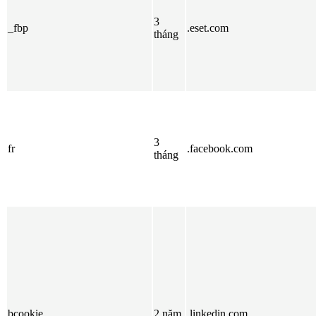
3
_fbp
.eset.com
tháng
3
fr
.facebook.com
tháng
bcookie
2 năm
.linkedin.com