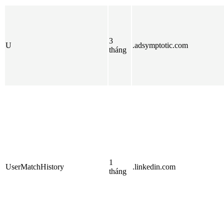
3
U
.adsymptotic.com
tháng
1
UserMatchHistory
.linkedin.com
tháng