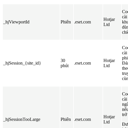
Coo
cài
Hotjar
_hjViewportId
Phiên
.eset.com
khu
Ltd
dùn
chi
Coo
cài
phi
30
Hotjar
_hjSession_{site_id}
.eset.com
Đảm
phút
Ltd
the
tru
cùn
Coo
cài
ngừ
nếu
trở
Hotjar
_hjSessionTooLarge
Phiên
.eset.com
Ltd
Đượ