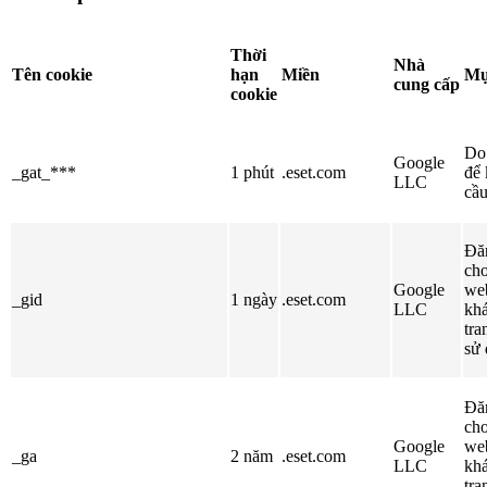
Thời
Nhà
Tên cookie
hạn
Miền
Mụ
cung cấp
cookie
D
Google
_gat_***
1 phút
.eset.com
để 
LLC
cầu
Đă
cho
Google
web
_gid
1 ngày
.eset.com
LLC
khá
tra
sử 
Đă
cho
Google
web
_ga
2 năm
.eset.com
LLC
khá
tra