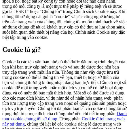
spol. s r.o. hoặc bất kỳ công ty con hoặc đối tác nào điều hành,
trong đó mỗi công ty là một thực thể pháp lý riêng biệt và sẽ được
gọi là "ESET" hoặc "Chúng tôi" trong Chính sách Cookie này. Khi
chúng tôi sử dụng cái gọi là "cookie" và các công nghệ tương tự
trên các trang web của chúng tôi, chúng tôi muốn minh bạch về việc
sử dụng chúng để tất cả khách truy cập có thể đưa ra lựa chọn sáng
suốt liên quan đến thiết bị riêng của họ. Chính sách Cookie này đặc
biệt tập trung vào cookie.
Cookie là gì?
Cookie là các tệp văn bản nhỏ có thể được đặt trong trình duyệt của
bạn khi bạn truy cập một trang web và sau đó được đọc nếu bạn
truy cập trang web một lần nữa. Thông tin như vậy được lưu trữ
trong cookie có thể là thông tin về bạn, thiết bị hoặc sở thích của
bạn và chúng thường không nhận dạng bạn trực tiếp. Cần có một số
cookie để một trang web hoặc một dịch vụ cụ thể có thể hoạt động
đúng và có mức độ bảo mật thích hợp. Một số có thể được sử dụng
cho các mục đích khác, ví dụ như để cá nhân hóa trang web, phân
tích lưu lượng truy cập trang web hoặc để quảng cáo sản phẩm hoặc
dịch vụ trực tuyến. Chúng tôi đã phân loại tất cả cookie chúng tôi sử
dụng dựa trên mục đích của chúng như nêu chi tiết trong phần
Danh
mục cookie chúng tôi sử dụng
. Trong phần
Cookie được trang web
này sử dụng
, chúng tôi liệt kê các cookie riêng lẻ được trang web