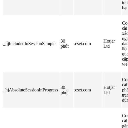
tra
bạ
Coo
cài
xác
ngư
30
Hotjar
_hjIncludedInSessionSample
.eset.com
dan
phút
Ltd
liệ
qua
cập
we
Coo
cài
30
Hotjar
_hjAbsoluteSessionInProgress
.eset.com
phá
phút
Ltd
tra
dù
Coo
cài
gắn