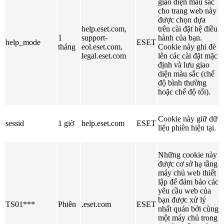
giao diện màu sắc
cho trang web này
được chọn dựa
help.eset.com,
trên cài đặt hệ điều
1
support-
hành của bạn.
help_mode
ESET
tháng
eol.eset.com,
Cookie này ghi đè
legal.eset.com
lên các cài đặt mặc
định và lưu giao
diện màu sắc (chế
độ bình thường
hoặc chế độ tối).
Cookie này giữ dữ
sessid
1 giờ
help.eset.com
ESET
liệu phiên hiện tại.
Những cookie này
được cơ sở hạ tầng
máy chủ web thiết
lập để đảm bảo các
yêu cầu web của
bạn được xử lý
TS01***
Phiên
.eset.com
ESET
nhất quán bởi cùng
một máy chủ trong