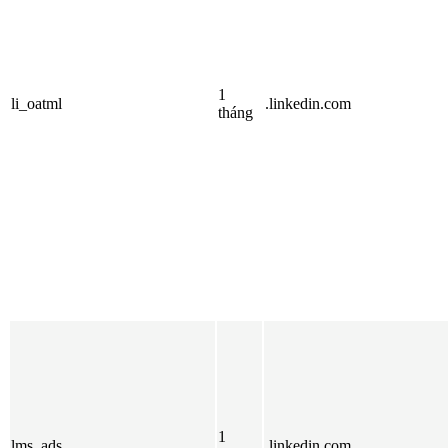
1
li_oatml
.linkedin.com
tháng
1
lms_ads
.linkedin.com