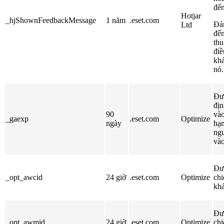
đến
Hotjar
_hjShownFeedbackMessage
1 năm
.eset.com
Đả
Ltd
đến
thu
điề
khá
nó.
Đư
địn
90
vào
_gaexp
.eset.com
Optimize
ngày
hạ
ng
vào
Đư
_opt_awcid
24 giờ
.eset.com
Optimize
chi
kh
Đư
_opt_awmid
24 giờ
.eset.com
Optimize
chi