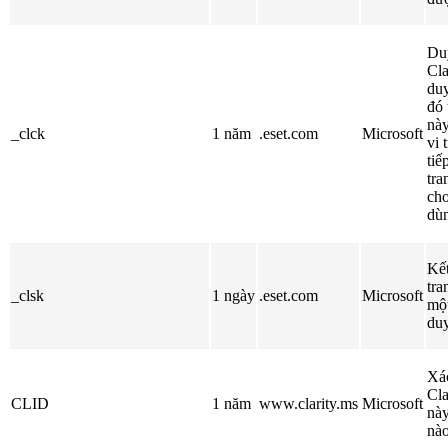
Duy
Cla
duy
đó 
nà
_clck
1 năm
.eset.com
Microsoft
vi 
tiế
tra
ch
dù
Kết
tra
_clsk
1 ngày
.eset.com
Microsoft
một
duy
Xác
Cla
CLID
1 năm
www.clarity.ms
Microsoft
này
nào