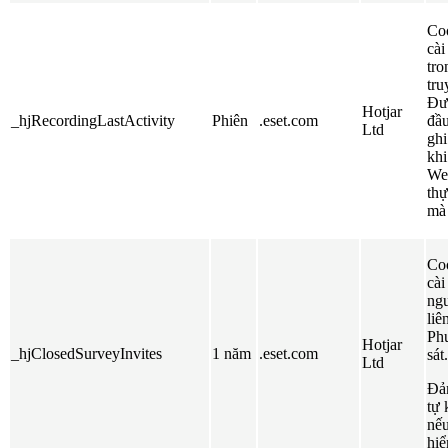
Coo
cài
tro
tru
Đượ
Hotjar
_hjRecordingLastActivity
Phiên
.eset.com
đầu
Ltd
ghi
khi
We
thự
mà 
Coo
cài
ngư
liê
Ph
Hotjar
_hjClosedSurveyInvites
1 năm
.eset.com
sát.
Ltd
Đảm
tự 
nếu
hiể