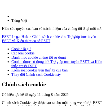
Tiếng Việt
Hiểu các quyền của bạn và trách nhiệm của chúng tôi ở tại một nơi
ESET Legal Hub
>
Chính sách cookie cho Trợ giúp trực tuyến
ESET và Kiến thức cơ sở ESET
Cookie là gì?
Các loại cookie
Danh mục cookie chúng tôi sử dụng
Cookie được sử dụng bởi Trợ giúp trực tuyến ESET và Kiến
thức cơ sở ESET
Kiểm soát cookie trên thiết bị của bạn
Thay đổi Chính sách Cookie này
Chính sách cookie
Có hiệu lực kể từ ngày 11 tháng 8 năm 2025
Chính sách Cookie này được tạo ra cho một trang web được ESET