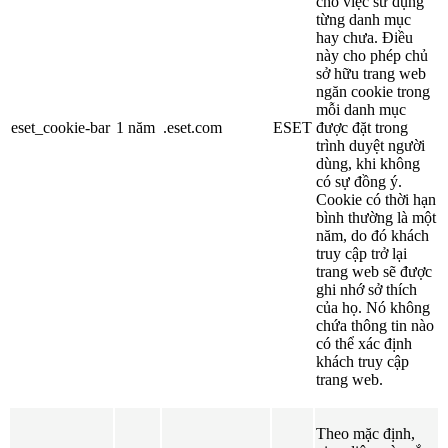
cho việc sử dụng
từng danh mục
hay chưa. Điều
này cho phép chủ
sở hữu trang web
ngăn cookie trong
mỗi danh mục
eset_cookie-bar
1 năm
.eset.com
ESET
được đặt trong
trình duyệt người
dùng, khi không
có sự đồng ý.
Cookie có thời hạn
bình thường là một
năm, do đó khách
truy cập trở lại
trang web sẽ được
ghi nhớ sở thích
của họ. Nó không
chứa thông tin nào
có thể xác định
khách truy cập
trang web.
Theo mặc định,