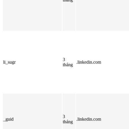
3
li_sugr
.linkedin.com
tháng
3
_guid
.linkedin.com
tháng