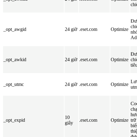
chi
Đư
chi
_opt_awgid
24 giờ
.eset.com
Optimize
nh
Ad
Đư
_opt_awkid
24 giờ
.eset.com
Optimize
chi
tiê
Lưu
_opt_utmc
24 giờ
.eset.com
Optimize
ut
Coo
ch
hướ
10
_opt_expid
.eset.com
Optimize
trữ
giây
biế
thi
đư