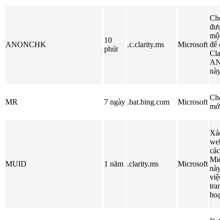
Cho
đư
một
10
ANONCHK
.c.clarity.ms
Microsoft
để 
phút
Cla
AN
này
Cho
MR
7 ngày
.bat.bing.com
Microsoft
mớ
Xác
web
các
Mic
MUID
1 năm
.clarity.ms
Microsoft
nà
việ
tra
hoạ