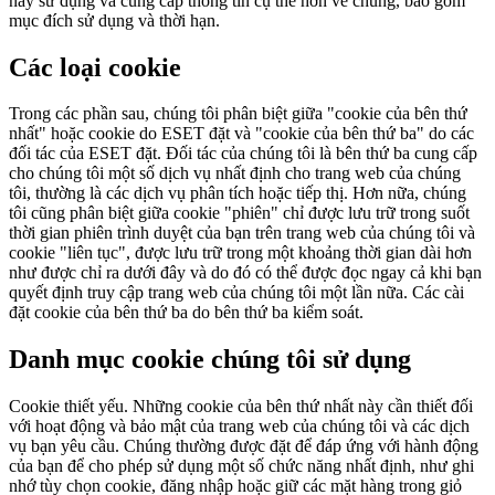
này sử dụng và cung cấp thông tin cụ thể hơn về chúng, bao gồm
mục đích sử dụng và thời hạn.
Các loại cookie
Trong các phần sau, chúng tôi phân biệt giữa "cookie của bên thứ
nhất" hoặc cookie do ESET đặt và "cookie của bên thứ ba" do các
đối tác của ESET đặt. Đối tác của chúng tôi là bên thứ ba cung cấp
cho chúng tôi một số dịch vụ nhất định cho trang web của chúng
tôi, thường là các dịch vụ phân tích hoặc tiếp thị. Hơn nữa, chúng
tôi cũng phân biệt giữa cookie "phiên" chỉ được lưu trữ trong suốt
thời gian phiên trình duyệt của bạn trên trang web của chúng tôi và
cookie "liên tục", được lưu trữ trong một khoảng thời gian dài hơn
như được chỉ ra dưới đây và do đó có thể được đọc ngay cả khi bạn
quyết định truy cập trang web của chúng tôi một lần nữa. Các cài
đặt cookie của bên thứ ba do bên thứ ba kiểm soát.
Danh mục cookie chúng tôi sử dụng
Cookie thiết yếu.
Những cookie của bên thứ nhất này cần thiết đối
với hoạt động và bảo mật của trang web của chúng tôi và các dịch
vụ bạn yêu cầu. Chúng thường được đặt để đáp ứng với hành động
của bạn để cho phép sử dụng một số chức năng nhất định, như ghi
nhớ tùy chọn cookie, đăng nhập hoặc giữ các mặt hàng trong giỏ