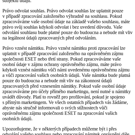
subjektů údajů.
Právo odvolat souhlas.
Právo odvolat souhlas lze uplatnit pouze
v případě zpracování založeného výhradně na souhlasu. Pokud
zpracováváme vaše osobní údaje na základě vašeho souhlasu, máte
právo svůj souhlas kdykoli odvolat i bez uvedení důvodu. Vaše
odvolání souhlasu bude platné pouze do budoucna a nebude mít vliv
na legálnost údajů zpracovaných před odvoláním.
Právo vznést námitku.
Právo vznést námitku proti zpracování lze
uplatnit v případě zpracování založeného na oprávněném zájmu
společnosti ESET nebo třetí strany. Pokud zpracováváme vaše
osobní údaje v zájmu ochrany oprávněného zájmu, máte právo
kdykoli vznést námitku vůči námi uvedenému oprávněnému zájmu
a vůči zpracování vašich osobních údajů. Vaše námitka bude platná
pouze do budoucna a nebude mít vliv na zákonnost údajů
zpracovaných před vznesením námitky. Pokud vaše osobní údaje
zpracováváme pro účely přímého marketingu, není nutné u námitky
uvádět důvody. Platí to rovněž pro profilování, pokud je spojeno
s přímým marketingem. Ve všech ostatních případech vás žádáme,
abyste nás stručně informovali o svých stížnostech vůči
oprávněnému zájmu společnosti ESET na zpracování vašich
osobních údajů.
Upozorňujeme, že v některých případech můžeme být i přes
odvolání vašeho souhlasu nebo zpracování námitek oprávněni dále