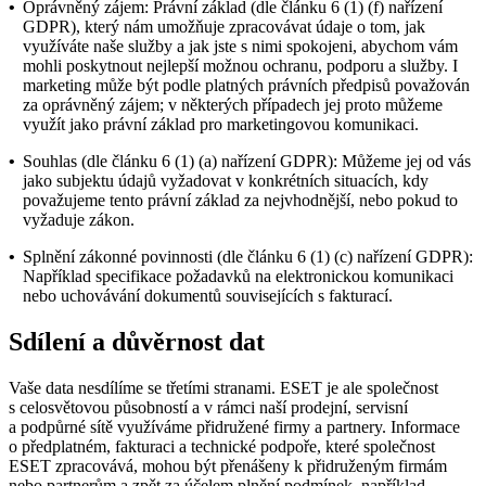
•
Oprávněný zájem: Právní základ (dle článku 6 (1) (f) nařízení
GDPR), který nám umožňuje zpracovávat údaje o tom, jak
využíváte naše služby a jak jste s nimi spokojeni, abychom vám
mohli poskytnout nejlepší možnou ochranu, podporu a služby. I
marketing může být podle platných právních předpisů považován
za oprávněný zájem; v některých případech jej proto můžeme
využít jako právní základ pro marketingovou komunikaci.
•
Souhlas (dle článku 6 (1) (a) nařízení GDPR): Můžeme jej od vás
jako subjektu údajů vyžadovat v konkrétních situacích, kdy
považujeme tento právní základ za nejvhodnější, nebo pokud to
vyžaduje zákon.
•
Splnění zákonné povinnosti (dle článku 6 (1) (c) nařízení GDPR):
Například specifikace požadavků na elektronickou komunikaci
nebo uchovávání dokumentů souvisejících s fakturací.
Sdílení a důvěrnost dat
Vaše data nesdílíme se třetími stranami. ESET je ale společnost
s celosvětovou působností a v rámci naší prodejní, servisní
a podpůrné sítě využíváme přidružené firmy a partnery. Informace
o předplatném, fakturaci a technické podpoře, které společnost
ESET zpracovává, mohou být přenášeny k přidruženým firmám
nebo partnerům a zpět za účelem plnění podmínek, například