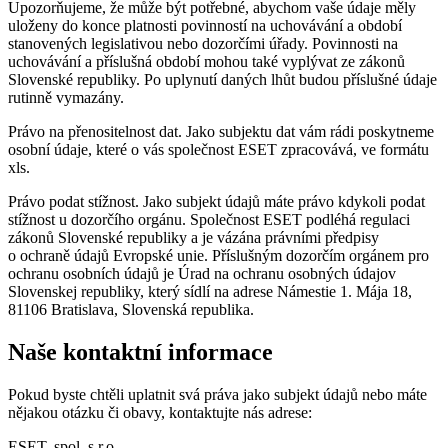
Upozorňujeme, že může být potřebné, abychom vaše údaje měly
uloženy do konce platnosti povinností na uchovávání a období
stanovených legislativou nebo dozorčími úřady. Povinnosti na
uchovávání a příslušná období mohou také vyplývat ze zákonů
Slovenské republiky. Po uplynutí daných lhůt budou příslušné údaje
rutinně vymazány.
Právo na přenositelnost dat.
Jako subjektu dat vám rádi poskytneme
osobní údaje, které o vás společnost ESET zpracovává, ve formátu
xls.
Právo podat stížnost.
Jako subjekt údajů máte právo kdykoli podat
stížnost u dozorčího orgánu. Společnost ESET podléhá regulaci
zákonů Slovenské republiky a je vázána právními předpisy
o ochraně údajů Evropské unie. Příslušným dozorčím orgánem pro
ochranu osobních údajů je Úrad na ochranu osobných údajov
Slovenskej republiky, který sídlí na adrese Námestie 1. Mája 18,
81106 Bratislava, Slovenská republika.
Naše kontaktní informace
Pokud byste chtěli uplatnit svá práva jako subjekt údajů nebo máte
nějakou otázku či obavy, kontaktujte nás adrese:
ESET, spol. s r.o.