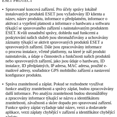
ESET PROTECT
•
Spravované koncová zařízení.
Pro účely správy lokálně
instalovaných produktů ESET jsou vyžadovány ID klienta a
název, název produktu, informace o předplatném, informace o
aktivaci a vypršení platnosti a informace o hardwaru a softwaru
týkající se spravovaného zařízení s nainstalovaným produktem
ESET. Kvůli usnadnění správy, dohledu nad funkcemi a
poskytování našich služeb jsou shromažďovány a uchovávány
záznamy týkající se aktivit spravovaných produktů ESET a
spravovaných zařízení. Dále jsou zpracovávány informace
o procesu instalace, včetně platformy, na které je náš produkt
nainstalován, a údaje o činnostech a funkčnosti našich produktů
nebo spravovaných zařízení, jako jsou údaje o hardwaru, ID
instalace, ID předplatných, IP adresa, MAC adresa, použité e-
mailové adresy, souřadnice GPS mobilního zařízení a nastavení
konfigurace produktu.
•
Správa zranitelností a záplat.
Pokud se rozhodnete využívat
funkce analýzy zranitelnosti a správy záplat, budou zpracovávány
další informace. Pro analýzu zranitelnosti budou shromážděny
a zpracovány informace týkající se názvu a identifikátoru
zranitelnosti, závažnosti a skóre dopadu pro spravovaná zařízení.
Funkce správy záplat vyžaduje také název, verzi a dodavatele
aplikace, verzi záplaty chybějící v zařízení a identifikátor chybějící
záplaty.