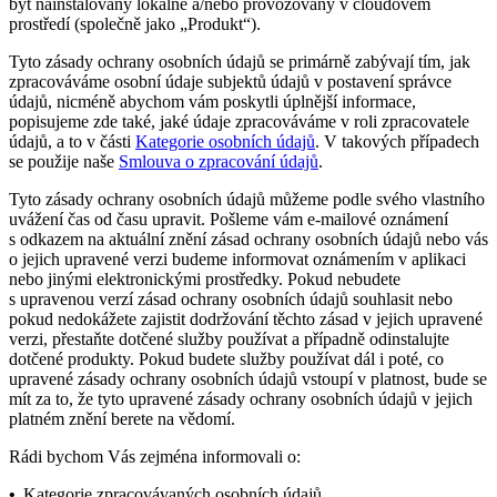
být nainstalovány lokálně a/nebo provozovány v cloudovém
prostředí (společně jako „
Produkt
“).
Tyto zásady ochrany osobních údajů se primárně zabývají tím, jak
zpracováváme osobní údaje subjektů údajů v postavení správce
údajů, nicméně abychom vám poskytli úplnější informace,
popisujeme zde také, jaké údaje zpracováváme v roli zpracovatele
údajů, a to v části
Kategorie osobních údajů
. V takových případech
se použije naše
Smlouva o zpracování údajů
.
Tyto zásady ochrany osobních údajů můžeme podle svého vlastního
uvážení čas od času upravit. Pošleme vám e-mailové oznámení
s odkazem na aktuální znění zásad ochrany osobních údajů nebo vás
o jejich upravené verzi budeme informovat oznámením v aplikaci
nebo jinými elektronickými prostředky. Pokud nebudete
s upravenou verzí zásad ochrany osobních údajů souhlasit nebo
pokud nedokážete zajistit dodržování těchto zásad v jejich upravené
verzi, přestaňte dotčené služby používat a případně odinstalujte
dotčené produkty. Pokud budete služby používat dál i poté, co
upravené zásady ochrany osobních údajů vstoupí v platnost, bude se
mít za to, že tyto upravené zásady ochrany osobních údajů v jejich
platném znění berete na vědomí.
Rádi bychom Vás zejména informovali o:
•
Kategorie zpracovávaných osobních údajů