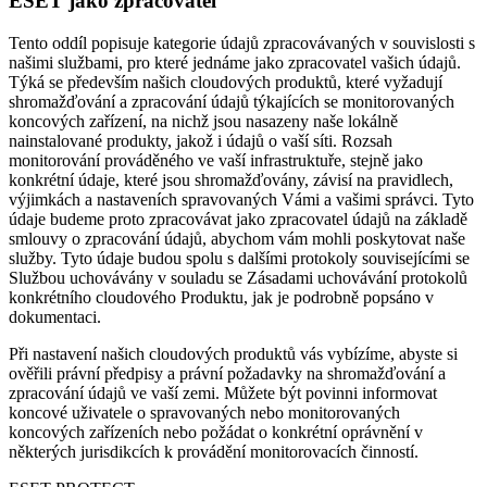
ESET jako zpracovatel
Tento oddíl popisuje kategorie údajů zpracovávaných v souvislosti s
našimi službami, pro které jednáme jako zpracovatel vašich údajů.
Týká se především našich cloudových produktů, které vyžadují
shromažďování a zpracování údajů týkajících se monitorovaných
koncových zařízení, na nichž jsou nasazeny naše lokálně
nainstalované produkty, jakož i údajů o vaší síti. Rozsah
monitorování prováděného ve vaší infrastruktuře, stejně jako
konkrétní údaje, které jsou shromažďovány, závisí na pravidlech,
výjimkách a nastaveních spravovaných Vámi a vašimi správci. Tyto
údaje budeme proto zpracovávat jako zpracovatel údajů na základě
smlouvy o zpracování údajů, abychom vám mohli poskytovat naše
služby. Tyto údaje budou spolu s dalšími protokoly souvisejícími se
Službou uchovávány v souladu se Zásadami uchovávání protokolů
konkrétního cloudového Produktu, jak je podrobně popsáno v
dokumentaci.
Při nastavení našich cloudových produktů vás vybízíme, abyste si
ověřili právní předpisy a právní požadavky na shromažďování a
zpracování údajů ve vaší zemi. Můžete být povinni informovat
koncové uživatele o spravovaných nebo monitorovaných
koncových zařízeních nebo požádat o konkrétní oprávnění v
některých jurisdikcích k provádění monitorovacích činností.