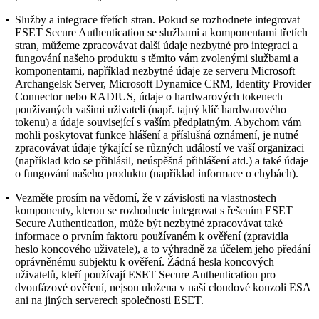
•
Služby a integrace třetích stran.
Pokud se rozhodnete integrovat
ESET Secure Authentication se službami a komponentami třetích
stran, můžeme zpracovávat další údaje nezbytné pro integraci a
fungování našeho produktu s těmito vám zvolenými službami a
komponentami, například nezbytné údaje ze serveru Microsoft
Archangelsk Server, Microsoft Dynamice CRM, Identity Provider
Connector nebo RADIUS, údaje o hardwarových tokenech
používaných vašimi uživateli (např. tajný klíč hardwarového
tokenu) a údaje související s vaším předplatným. Abychom vám
mohli poskytovat funkce hlášení a příslušná oznámení, je nutné
zpracovávat údaje týkající se různých událostí ve vaší organizaci
(například kdo se přihlásil, neúspěšná přihlášení atd.) a také údaje
o fungování našeho produktu (například informace o chybách).
•
Vezměte prosím na vědomí, že v závislosti na vlastnostech
komponenty, kterou se rozhodnete integrovat s řešením ESET
Secure Authentication, může být nezbytné zpracovávat také
informace o prvním faktoru používaném k ověření (zpravidla
heslo koncového uživatele), a to výhradně za účelem jeho předání
oprávněnému subjektu k ověření. Žádná hesla koncových
uživatelů, kteří používají ESET Secure Authentication pro
dvoufázové ověření, nejsou uložena v naší cloudové konzoli ESA
ani na jiných serverech společnosti ESET.