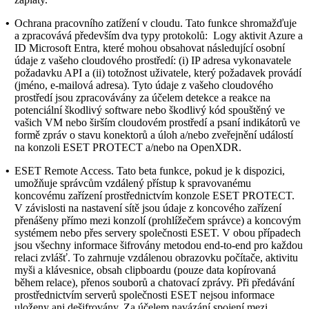
•
Ochrana pracovního zatížení v cloudu.
Tato funkce shromažďuje
a zpracovává především dva typy protokolů: Logy aktivit Azure a
ID Microsoft Entra, které mohou obsahovat následující osobní
údaje z vašeho cloudového prostředí: (i) IP adresa vykonavatele
požadavku API a (ii) totožnost uživatele, který požadavek provádí
(jméno, e-mailová adresa). Tyto údaje z vašeho cloudového
prostředí jsou zpracovávány za účelem detekce a reakce na
potenciální škodlivý software nebo škodlivý kód spouštěný ve
vašich VM nebo širším cloudovém prostředí a psaní indikátorů ve
formě zpráv o stavu konektorů a úloh a/nebo zveřejnění událostí
na konzoli ESET PROTECT a/nebo na OpenXDR.
•
ESET Remote Access.
Tato beta funkce, pokud je k dispozici,
umožňuje správcům vzdálený přístup k spravovanému
koncovému zařízení prostřednictvím konzole ESET PROTECT.
V závislosti na nastavení sítě jsou údaje z koncového zařízení
přenášeny přímo mezi konzolí (prohlížečem správce) a koncovým
systémem nebo přes servery společnosti ESET. V obou případech
jsou všechny informace šifrovány metodou end-to-end pro každou
relaci zvlášť. To zahrnuje vzdálenou obrazovku počítače, aktivitu
myši a klávesnice, obsah clipboardu (pouze data kopírovaná
během relace), přenos souborů a chatovací zprávy. Při předávání
prostřednictvím serverů společnosti ESET nejsou informace
uloženy ani dešifrovány. Za účelem navázání spojení mezi