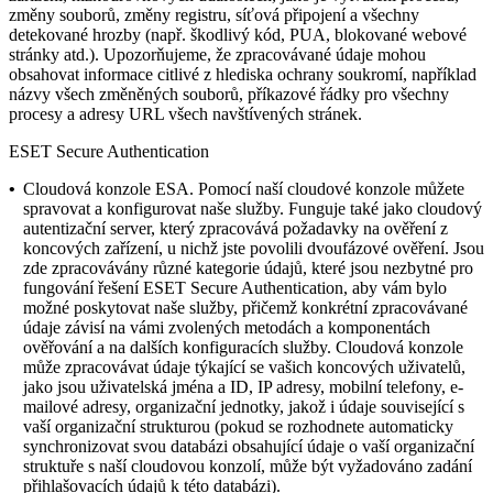
změny souborů, změny registru, síťová připojení a všechny
detekované hrozby (např. škodlivý kód, PUA, blokované webové
stránky atd.).
Upozorňujeme, že zpracovávané údaje mohou
obsahovat informace citlivé z hlediska ochrany soukromí, například
názvy všech změněných souborů, příkazové řádky pro všechny
procesy a adresy URL všech navštívených stránek.
ESET Secure Authentication
•
Cloudová konzole ESA.
Pomocí naší cloudové konzole můžete
spravovat a konfigurovat naše služby. Funguje také jako cloudový
autentizační server, který zpracovává požadavky na ověření z
koncových zařízení, u nichž jste povolili dvoufázové ověření. Jsou
zde zpracovávány různé kategorie údajů, které jsou nezbytné pro
fungování řešení ESET Secure Authentication, aby vám bylo
možné poskytovat naše služby, přičemž konkrétní zpracovávané
údaje závisí na vámi zvolených metodách a komponentách
ověřování a na dalších konfiguracích služby. Cloudová konzole
může zpracovávat údaje týkající se vašich koncových uživatelů,
jako jsou uživatelská jména a ID, IP adresy, mobilní telefony, e-
mailové adresy, organizační jednotky, jakož i údaje související s
vaší organizační strukturou (pokud se rozhodnete automaticky
synchronizovat svou databázi obsahující údaje o vaší organizační
struktuře s naší cloudovou konzolí, může být vyžadováno zadání
přihlašovacích údajů k této databázi).