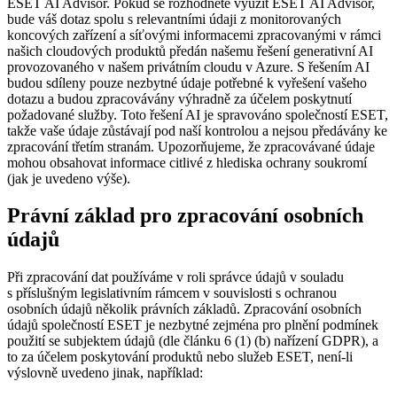
ESET AI Advisor.
Pokud se rozhodnete využít ESET AI Advisor,
bude váš dotaz spolu s relevantními údaji z monitorovaných
koncových zařízení a síťovými informacemi zpracovanými v rámci
našich cloudových produktů předán našemu řešení generativní AI
provozovaného v našem privátním cloudu v Azure. S řešením AI
budou sdíleny pouze nezbytné údaje potřebné k vyřešení vašeho
dotazu a budou zpracovávány výhradně za účelem poskytnutí
požadované služby. Toto řešení AI je spravováno společností ESET,
takže vaše údaje zůstávají pod naší kontrolou a nejsou předávány ke
zpracování třetím stranám. Upozorňujeme, že zpracovávané údaje
mohou obsahovat informace citlivé z hlediska ochrany soukromí
(jak je uvedeno výše).
Právní základ pro zpracování osobních
údajů
Při zpracování dat používáme v roli správce údajů v souladu
s příslušným legislativním rámcem v souvislosti s ochranou
osobních údajů několik právních základů. Zpracování osobních
údajů společností ESET je nezbytné zejména pro plnění podmínek
použití se subjektem údajů (dle článku 6 (1) (b) nařízení GDPR), a
to za účelem poskytování produktů nebo služeb ESET, není-li
výslovně uvedeno jinak, například: