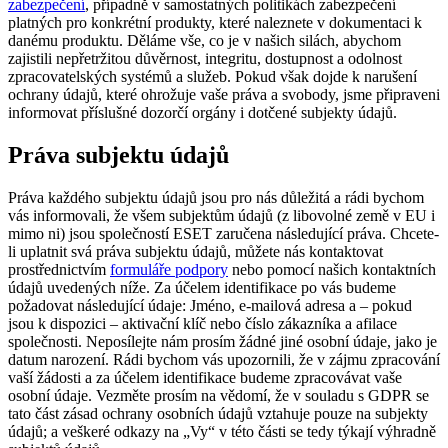
zabezpečení
, případně v samostatných politikách zabezpečení
platných pro konkrétní produkty, které naleznete v dokumentaci k
danému produktu. Děláme vše, co je v našich silách, abychom
zajistili nepřetržitou důvěrnost, integritu, dostupnost a odolnost
zpracovatelských systémů a služeb. Pokud však dojde k narušení
ochrany údajů, které ohrožuje vaše práva a svobody, jsme připraveni
informovat příslušné dozorčí orgány i dotčené subjekty údajů.
Práva subjektu údajů
Práva každého subjektu údajů jsou pro nás důležitá a rádi bychom
vás informovali, že všem subjektům údajů (z libovolné země v EU i
mimo ni) jsou společností ESET zaručena následující práva. Chcete-
li uplatnit svá práva subjektu údajů, můžete nás kontaktovat
prostřednictvím
formuláře podpory
nebo pomocí našich kontaktních
údajů uvedených níže. Za účelem identifikace po vás budeme
požadovat následující údaje: Jméno, e-mailová adresa a – pokud
jsou k dispozici – aktivační klíč nebo číslo zákazníka a afilace
společnosti. Neposílejte nám prosím žádné jiné osobní údaje, jako je
datum narození. Rádi bychom vás upozornili, že v zájmu zpracování
vaší žádosti a za účelem identifikace budeme zpracovávat vaše
osobní údaje. Vezměte prosím na vědomí, že v souladu s GDPR se
tato část zásad ochrany osobních údajů vztahuje pouze na subjekty
údajů; a veškeré odkazy na „Vy“ v této části se tedy týkají výhradně