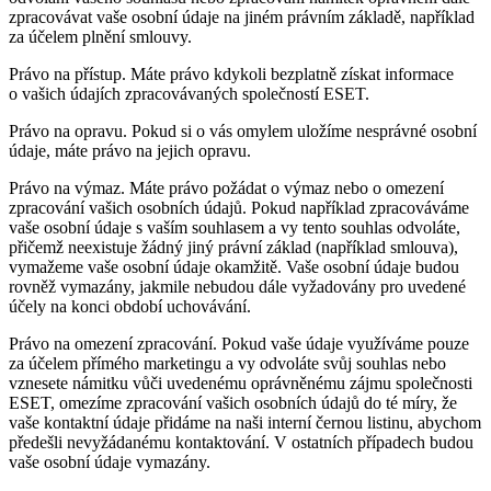
zpracovávat vaše osobní údaje na jiném právním základě, například
za účelem plnění smlouvy.
Právo na přístup.
Máte právo kdykoli bezplatně získat informace
o vašich údajích zpracovávaných společností ESET.
Právo na opravu.
Pokud si o vás omylem uložíme nesprávné osobní
údaje, máte právo na jejich opravu.
Právo na výmaz.
Máte právo požádat o výmaz nebo o omezení
zpracování vašich osobních údajů. Pokud například zpracováváme
vaše osobní údaje s vaším souhlasem a vy tento souhlas odvoláte,
přičemž neexistuje žádný jiný právní základ (například smlouva),
vymažeme vaše osobní údaje okamžitě. Vaše osobní údaje budou
rovněž vymazány, jakmile nebudou dále vyžadovány pro uvedené
účely na konci období uchovávání.
Právo na omezení zpracování.
Pokud vaše údaje využíváme pouze
za účelem přímého marketingu a vy odvoláte svůj souhlas nebo
vznesete námitku vůči uvedenému oprávněnému zájmu společnosti
ESET, omezíme zpracování vašich osobních údajů do té míry, že
vaše kontaktní údaje přidáme na naši interní černou listinu, abychom
předešli nevyžádanému kontaktování. V ostatních případech budou
vaše osobní údaje vymazány.