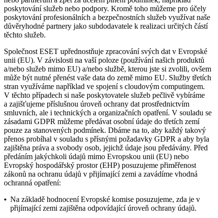
poskytování služeb nebo podpory. Kromě toho můžeme pro účely
poskytování profesionálních a bezpečnostních služeb využívat naše
důvěryhodné partnery jako subdodavatele k realizaci určitých částí
těchto služeb.
Společnost ESET upřednostňuje zpracování svých dat v Evropské
unii (EU). V závislosti na vaší poloze (používání našich produktů
a/nebo služeb mimo EU) a/nebo službě, kterou jste si zvolili, ovšem
může být nutné přenést vaše data do země mimo EU. Služby třetích
stran využíváme například ve spojení s cloudovým computingem.
V těchto případech si naše poskytovatele služeb pečlivě vybíráme
a zajišťujeme příslušnou úroveň ochrany dat prostřednictvím
smluvních, ale i technických a organizačních opatření. V souladu se
zásadami GDPR můžeme předávat osobní údaje do třetích zemí
pouze za stanovených podmínek. Dbáme na to, aby každý takový
přenos probíhal v souladu s přísnými požadavky GDPR a aby byla
zajištěna práva a svobody osob, jejichž údaje jsou předávány. Před
předáním jakýchkoli údajů mimo Evropskou unii (EU) nebo
Evropský hospodářský prostor (EHP) posuzujeme přiměřenost
zákonů na ochranu údajů v přijímající zemi a zavádíme vhodná
ochranná opatření:
•
Na základě hodnocení Evropské komise posuzujeme, zda je v
přijímající zemi zajištěna odpovídající úroveň ochrany údajů.