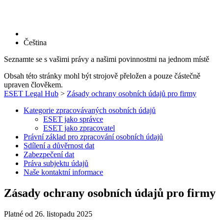
Čeština
Seznamte se s vašimi právy a našimi povinnostmi na jednom místě
Obsah této stránky mohl být strojově přeložen a pouze částečně
upraven člověkem.
ESET Legal Hub
>
Zásady ochrany osobních údajů pro firmy
Kategorie zpracovávaných osobních údajů
ESET jako správce
ESET jako zpracovatel
Právní základ pro zpracování osobních údajů
Sdílení a důvěrnost dat
Zabezpečení dat
Práva subjektu údajů
Naše kontaktní informace
Zásady ochrany osobních údajů pro firmy
Platné od 26. listopadu 2025