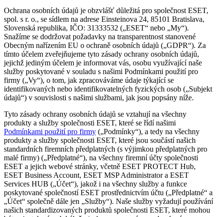
Ochrana osobních údajů je obzvlášť důležitá pro společnost ESET,
spol. s r. o., se sídlem na adrese Einsteinova 24, 85101 Bratislava,
Slovenská republika, IČO: 31333532 („
ESET
“ nebo „
My
“).
Snažíme se dodržovat požadavky na transparentnost stanovené
Obecným nařízením EU o ochraně osobních údajů („
GDPR
“). Za
tímto účelem zveřejňujeme tyto zásady ochrany osobních údajů,
jejichž jediným účelem je informovat vás, osobu využívající naše
služby poskytované v souladu s našimi Podmínkami použití pro
firmy („
Vy
“), o tom, jak zpracováváme údaje týkající se
identifikovaných nebo identifikovatelných fyzických osob („
Subjekt
údajů
“) v souvislosti s našimi službami, jak jsou popsány níže.
Tyto zásady ochrany osobních údajů se vztahují na všechny
produkty a služby společnosti ESET, které se řídí našimi
Podmínkami použití pro firmy
(„
Podmínky
“), a tedy na všechny
produkty a služby společnosti ESET, které jsou součástí našich
standardních firemních předplatných (s výjimkou předplatných pro
malé firmy) („
Předplatné
“), na všechny firemní účty společnosti
ESET a jejich webové stránky, včetně ESET PROTECT Hub,
ESET Business Account, ESET MSP Administrator a ESET
Services HUB („
Účet
“), jakož i na všechny služby a funkce
poskytované společností ESET prostřednictvím účtu („
Předplatné
“ a
„
Účet
“ společně dále jen „
Služby
“). Naše služby vyžadují používání
našich standardizovaných produktů společnosti ESET, které mohou