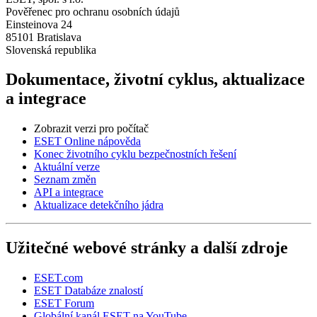
Pověřenec pro ochranu osobních údajů
Einsteinova 24
85101 Bratislava
Slovenská republika
Dokumentace, životní cyklus, aktualizace
a integrace
Zobrazit verzi pro počítač
ESET Online nápověda
Konec životního cyklu bezpečnostních řešení
Aktuální verze
Seznam změn
API a integrace
Aktualizace detekčního jádra
Užitečné webové stránky a další zdroje
ESET.com
ESET Databáze znalostí
ESET Forum
Globální kanál ESET na YouTube