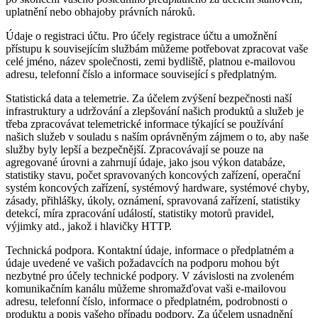
uplatnění nebo obhajoby právních nároků.
Údaje o registraci účtu.
Pro účely registrace účtu a umožnění
přístupu k souvisejícím službám můžeme potřebovat zpracovat vaše
celé jméno, název společnosti, zemi bydliště, platnou e-mailovou
adresu, telefonní číslo a informace související s předplatným.
Statistická data a telemetrie.
Za účelem zvýšení bezpečnosti naší
infrastruktury a udržování a zlepšování našich produktů a služeb je
třeba zpracovávat telemetrické informace týkající se používání
našich služeb v souladu s naším oprávněným zájmem o to, aby naše
služby byly lepší a bezpečnější. Zpracovávají se pouze na
agregované úrovni a zahrnují údaje, jako jsou výkon databáze,
statistiky stavu, počet spravovaných koncových zařízení, operační
systém koncových zařízení, systémový hardware, systémové chyby,
zásady, přihlášky, úkoly, oznámení, spravovaná zařízení, statistiky
detekcí, míra zpracování událostí, statistiky motorů pravidel,
výjimky atd., jakož i hlavičky HTTP.
Technická podpora.
Kontaktní údaje, informace o předplatném a
údaje uvedené ve vašich požadavcích na podporu mohou být
nezbytné pro účely technické podpory. V závislosti na zvoleném
komunikačním kanálu můžeme shromažďovat vaši e-mailovou
adresu, telefonní číslo, informace o předplatném, podrobnosti o
produktu a popis vašeho případu podpory. Za účelem usnadnění