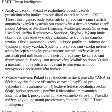
ESET Threat Intelligence
•
Analýza vzorku.
Pokud se rozhodnete odeslat vzorek
prostřednictvím funkce pro odesílání vzorků na portálu ESET
Threat Intelligence, bude automaticky zpracován v rámci našich
automatizovaných systémů pro zpracování a detekci vzorku (např.
modul Advanced Machine Learning, Multiscan, reputační systém
LiveGrid, služba Replicators - Sandbox, Sisyfos). Výstup bude
obsahovat výhradně výsledky vztahující se k chování daného
vzorku. Obsah samotného vzorku nebude použit ani zahrnut do
výstupu analýzy vzorku. Systémy pro zpracování vzorků určené k
testování jejich chování provozujeme interně, takže vaše údaje
zůstávají pod naší kontrolou a nejsou předávány ke zpracování
třetím stranám. Vzorky jsou uchovávány lokálně po dobu 30 dnů
a maximální doba jejich uchovávání je omezena na dobu
nezbytnou k poskytnutí této funkce.
•
Včasné varování.
Pokud se rozhodnete nastavit pravidlo YARA za
účelem využití funkce včasného varování, například pro
vyhledávání, a zahrnete do něj textové řetězce obsahující osobní
údaje, budou tyto údaje použity k identifikaci relevantních
instancí, a tím k poskytování funkce včasného varování. Pravidlo
můžete kdykoli odstranit prostřednictvím portálu ESET Threat
Intelligence.