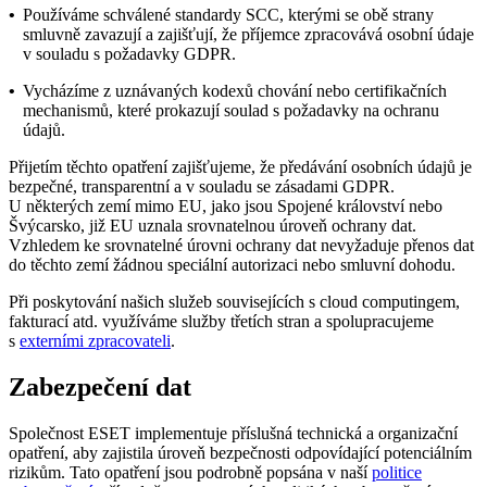
•
Používáme schválené standardy SCC, kterými se obě strany
smluvně zavazují a zajišťují, že příjemce zpracovává osobní údaje
v souladu s požadavky GDPR.
•
Vycházíme z uznávaných kodexů chování nebo certifikačních
mechanismů, které prokazují soulad s požadavky na ochranu
údajů.
Přijetím těchto opatření zajišťujeme, že předávání osobních údajů je
bezpečné, transparentní a v souladu se zásadami GDPR.
U některých zemí mimo EU, jako jsou Spojené království nebo
Švýcarsko, již EU uznala srovnatelnou úroveň ochrany dat.
Vzhledem ke srovnatelné úrovni ochrany dat nevyžaduje přenos dat
do těchto zemí žádnou speciální autorizaci nebo smluvní dohodu.
Při poskytování našich služeb souvisejících s cloud computingem,
fakturací atd. využíváme služby třetích stran a spolupracujeme
s
externími zpracovateli
.
Zabezpečení dat
Společnost ESET implementuje příslušná technická a organizační
opatření, aby zajistila úroveň bezpečnosti odpovídající potenciálním
rizikům. Tato opatření jsou podrobně popsána v naší
politice