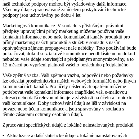
naší technické podpory mohou být vyžadovány další informace.
Všechny údaje zpracovávané za účelem poskytování technické
podpory jsou uchovávány po dobu 4 let.
Marketingová komunikace.
V souladu s příslušnými právními
předpisy upravujícími přímý marketing můžeme používat vaše
kontaktní informace nebo naše komunikační kanály produktů pro
přímý marketing našich produktů a služeb v souladu s naším
oprávněným zájmem propagovat naše nabídky. Toto používání bude
pokračovat, dokud se z takové komunikace neodhlásíte nebo dokud
nebudou vaše údaje související s předplatným anonymizovány, a to
12 měsíců po vypršení platnosti vašeho posledního předplatného.
Vaše zpětná vazba.
Vaši zpětnou vazbu, odpovědi nebo požadavky
lze odesílat prostřednictvím našich webových formulářů nebo jiných
komunikačních kanálů. Pro účely následných opatření můžeme
potřebovat vaše kontaktní informace (například vaši e-mailovou
adresu) nebo další relevantní údaje v závislosti na účelu a kontextu
vaší komunikace. Doby uchovávání údajů se liší v závislosti na
povaze nebo účelu komunikace a jsou spravovány v souladu s
těmito zásadami ochrany osobních údajů.
Zpracování specifických údajů z lokálně nainstalovaných produktů
•
Aktualizace a další statistické údaje z lokálně nainstalovaných