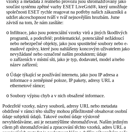
vzorky a metadata z reálného provozu jsou shromažďovány jako
součást systému zpětné vazby ESET LiveGrid®, který umožňuje
společnosti ESET rychle reagovat na potřeby našich zákazníků a
udržet akceschopnost tváří v tvář nejnovějším hrozbám. Jsme
závislí na tom, že nám zasíláte:
Infiltrace, jako jsou potenciální vzorky virů a jiných škodlivých
o
programů, a podezřelé; problematické, potenciálně nežádoucí
nebo nebezpečné objekty, jako jsou spustitelné soubory nebo e-
mailové zprávy, které jsou nahlášeny koncovým uživatelem jako
nevyžádané nebo označené naším produktem; údaje
o zařízeních v místní síti, jako je typ, dodavatel, model a/nebo
název zařízení;
Údaje týkající se používání internetu, jako jsou IP adresa a
o
informace o zeměpisné poloze, IP pakety, adresy URL a
ethernetové rámce;
Soubory výpisu chyb a v nich obsažené informace.
o
Podezřelé vzorky, názvy souborů, adresy URL nebo metadata
obdržené v rámci této služby mohou příležitostně obsahovat osobní
údaje subjektů údajů. Takové osobní údaje výslovně
nevyhledáváme, ani je nezamýšlíme shromažďovat. Naším jediným
cílem při shromažďování a zpracování těchto vzorků, adres URL a