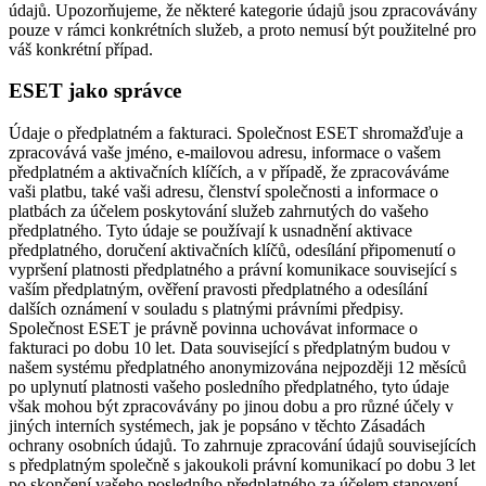
údajů. Upozorňujeme, že některé kategorie údajů jsou zpracovávány
pouze v rámci konkrétních služeb, a proto nemusí být použitelné pro
váš konkrétní případ.
ESET jako správce
Údaje o předplatném a fakturaci.
Společnost ESET shromažďuje a
zpracovává vaše jméno, e-mailovou adresu, informace o vašem
předplatném a aktivačních klíčích, a v případě, že zpracováváme
vaši platbu, také vaši adresu, členství společnosti a informace o
platbách za účelem poskytování služeb zahrnutých do vašeho
předplatného. Tyto údaje se používají k usnadnění aktivace
předplatného, doručení aktivačních klíčů, odesílání připomenutí o
vypršení platnosti předplatného a právní komunikace související s
vaším předplatným, ověření pravosti předplatného a odesílání
dalších oznámení v souladu s platnými právními předpisy.
Společnost ESET je právně povinna uchovávat informace o
fakturaci po dobu 10 let. Data související s předplatným budou v
našem systému předplatného anonymizována nejpozději 12 měsíců
po uplynutí platnosti vašeho posledního předplatného, tyto údaje
však mohou být zpracovávány po jinou dobu a pro různé účely v
jiných interních systémech, jak je popsáno v těchto Zásadách
ochrany osobních údajů. To zahrnuje zpracování údajů souvisejících
s předplatným společně s jakoukoli právní komunikací po dobu 3 let
po skončení vašeho posledního předplatného za účelem stanovení,