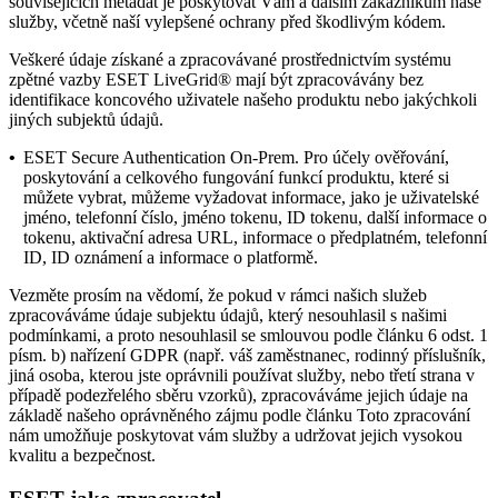
souvisejících metadat je poskytovat Vám a dalším zákazníkům naše
služby, včetně naší vylepšené ochrany před škodlivým kódem.
Veškeré údaje získané a zpracovávané prostřednictvím systému
zpětné vazby ESET LiveGrid® mají být zpracovávány bez
identifikace koncového uživatele našeho produktu nebo jakýchkoli
jiných subjektů údajů.
•
ESET Secure Authentication On-Prem.
Pro účely ověřování,
poskytování a celkového fungování funkcí produktu, které si
můžete vybrat, můžeme vyžadovat informace, jako je uživatelské
jméno, telefonní číslo, jméno tokenu, ID tokenu, další informace o
tokenu, aktivační adresa URL, informace o předplatném, telefonní
ID, ID oznámení a informace o platformě.
Vezměte prosím na vědomí, že pokud v rámci našich služeb
zpracováváme údaje subjektu údajů, který nesouhlasil s našimi
podmínkami, a proto nesouhlasil se smlouvou podle článku 6 odst. 1
písm. b) nařízení GDPR (např. váš zaměstnanec, rodinný příslušník,
jiná osoba, kterou jste oprávnili používat služby, nebo třetí strana v
případě podezřelého sběru vzorků), zpracováváme jejich údaje na
základě našeho oprávněného zájmu podle článku Toto zpracování
nám umožňuje poskytovat vám služby a udržovat jejich vysokou
kvalitu a bezpečnost.