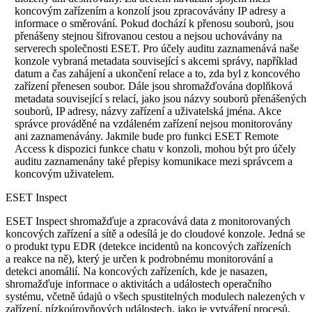
koncovým zařízením a konzolí jsou zpracovávány IP adresy a
informace o směrování. Pokud dochází k přenosu souborů, jsou
přenášeny stejnou šifrovanou cestou a nejsou uchovávány na
serverech společnosti ESET. Pro účely auditu zaznamenává naše
konzole vybraná metadata související s akcemi správy, například
datum a čas zahájení a ukončení relace a to, zda byl z koncového
zařízení přenesen soubor. Dále jsou shromažďována doplňková
metadata související s relací, jako jsou názvy souborů přenášených
souborů, IP adresy, názvy zařízení a uživatelská jména. Akce
správce prováděné na vzdáleném zařízení nejsou monitorovány
ani zaznamenávány. Jakmile bude pro funkci ESET Remote
Access k dispozici funkce chatu v konzoli, mohou být pro účely
auditu zaznamenány také přepisy komunikace mezi správcem a
koncovým uživatelem.
ESET Inspect
ESET Inspect shromažďuje a zpracovává data z monitorovaných
koncových zařízení a sítě a odesílá je do cloudové konzole. Jedná se
o produkt typu EDR (detekce incidentů na koncových zařízeních
a reakce na ně), který je určen k podrobnému monitorování a
detekci anomálií. Na koncových zařízeních, kde je nasazen,
shromažďuje informace o aktivitách a událostech operačního
systému, včetně údajů o všech spustitelných modulech nalezených v
zařízení, nízkoúrovňových událostech, jako je vytváření procesů,