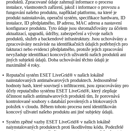
produktů.
Zpracované údaje zahrnují informace o procesu
instalace, vlastnostech zařízení, jakož i informace o provozu a
fungování našeho produktu, například platformu, na které je
produkt nainstalován, operační systém, specifikace hardwaru, ID
instalace, ID předplatného, IP adresu, MAC adresu a nastavení
konfigurace produktu. Tyto údaje jsou shromažďovány za účelem
aktualizací, upgradů, údržby, zabezpečení a vývoje našich
produktů, služeb a backendové infrastruktury. Jsou uchovávány a
zpracovávány nezávisle na identifikačních údajích potřebných pro
fakturaci nebo evidenci předplatného, protože jejich zpracování
nevyžaduje identifikaci koncových uživatelů našich produktů ani
jiných subjektů údajů. Doba uchovávání těchto údajů je
maximálně 4 roky.
•
Reputační systém ESET LiveGrid®
v našich lokálně
nainstalovaných antimalwarových produktech. Jednosměrné
hodnoty hash, které souvisejí s infiltracemi, jsou zpracovávány pro
účely reputačního systému ESET LiveGrid®, který zlepšuje
účinnost našich antimalwarových produktů tím, že porovnává
kontrolované soubory s databází povolených a blokovaných
položek v cloudu. Během tohoto procesu není identifikován
koncový uživatel našeho produktu ani jiné subjekty údajů.
•
Systém zpětné vazby ESET LiveGrid®
v našich lokálně
naiynstalovaných produktech proti škodlivému kódu. Podezřelé