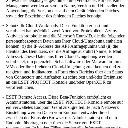
Schwachstellenanalyse gesammelt und verarbeitet. Für das Patch-
Management werden außerdem Name, Version und Hersteller der
Anwendung, die Version des auf dem Gerät fehlenden Patches
sowie der Bezeichner des fehlenden Patches benötigt.
•
Schutz für Cloud-Workloads.
Diese Funktion erfasst und
verarbeitet hauptsächlich zwei Arten von Protokollen: Azure-
Aktivitätsprotokolle und die Microsoft Entra-ID, die die folgenden
personenbezogenen Daten aus Ihrer Cloud-Umgebung enthalten
können: (i) die IP-Adresse des API-Anfragepunkts und (ii) die
Identität des Benutzers, der die Anfrage ausführt (Name, E-Mail-
Adresse). Diese Daten aus Ihrer Cloud-Umgebung werden
verarbeitet, um potenzielle Schadsoftware oder Malware in Ihren
VMs oder Ihrer breiteren Cloud-Umgebung zu erkennen und zu
reagieren und Indikatoren in Form eines Berichts über den Status
von Connectors und Aufgaben zu schreiben und/oder Ereignisse
an die ESET PROTECT Konsole und/oder OpenXDR zu
veröffentlichen.
•
ESET Remote Access.
Diese Beta-Funktion ermöglicht es
Administratoren, über die ESET PROTECT-Konsole remote auf
ein verwaltetes Endpoint-Gerät zuzugreifen. Je nach Netzwerk-
Einstellung werden Daten vom Endpoint entweder direkt
zwischen der Konsole (Browser des Administrators) und dem
Endpoint übertragen oder über die Server von ESET
weitergeleitet. In beiden Fällen werden alle Informationen end-to-