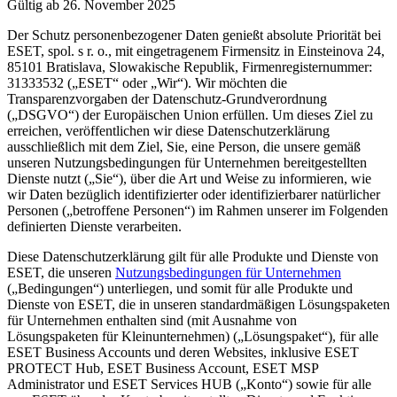
Gültig ab 26. November 2025
Der Schutz personenbezogener Daten genießt absolute Priorität bei
ESET, spol. s r. o., mit eingetragenem Firmensitz in Einsteinova 24,
85101 Bratislava, Slowakische Republik, Firmenregisternummer:
31333532 („
ESET
“ oder „
Wir
“). Wir möchten die
Transparenzvorgaben der Datenschutz-Grundverordnung
(„
DSGVO
“) der Europäischen Union erfüllen. Um dieses Ziel zu
erreichen, veröffentlichen wir diese Datenschutzerklärung
ausschließlich mit dem Ziel, Sie, eine Person, die unsere gemäß
unseren Nutzungsbedingungen für Unternehmen bereitgestellten
Dienste nutzt („
Sie
“), über die Art und Weise zu informieren, wie
wir Daten bezüglich identifizierter oder identifizierbarer natürlicher
Personen („
betroffene Personen
“) im Rahmen unserer im Folgenden
definierten Dienste verarbeiten.
Diese Datenschutzerklärung gilt für alle Produkte und Dienste von
ESET, die unseren
Nutzungsbedingungen für Unternehmen
(„
Bedingungen
“) unterliegen, und somit für alle Produkte und
Dienste von ESET, die in unseren standardmäßigen Lösungspaketen
für Unternehmen enthalten sind (mit Ausnahme von
Lösungspaketen für Kleinunternehmen) („
Lösungspaket
“), für alle
ESET Business Accounts und deren Websites, inklusive ESET
PROTECT Hub, ESET Business Account, ESET MSP
Administrator und ESET Services HUB („
Konto
“) sowie für alle