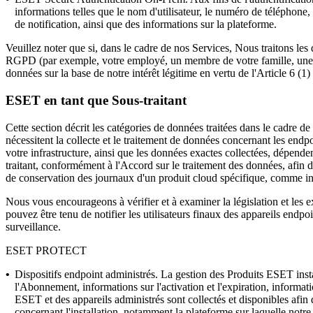
informations telles que le nom d'utilisateur, le numéro de téléphone,
de notification, ainsi que des informations sur la plateforme.
Veuillez noter que si, dans le cadre de nos Services, Nous traitons le
RGPD (par exemple, votre employé, un membre de votre famille, une aut
données sur la base de notre intérêt légitime en vertu de l'Article 6 (
ESET en tant que Sous-traitant
Cette section décrit les catégories de données traitées dans le cadre d
nécessitent la collecte et le traitement de données concernant les endpo
votre infrastructure, ainsi que les données exactes collectées, dépend
traitant, conformément à l'Accord sur le traitement des données, afin 
de conservation des journaux d'un produit cloud spécifique, comme i
Nous vous encourageons à vérifier et à examiner la législation et les e
pouvez être tenu de notifier les utilisateurs finaux des appareils endpo
surveillance.
ESET PROTECT
•
Dispositifs endpoint administrés.
La gestion des Produits ESET instal
l'Abonnement, informations sur l'activation et l'expiration, informati
ESET et des appareils administrés sont collectés et disponibles afin d
concernant l'installation, notamment la plateforme sur laquelle notre 