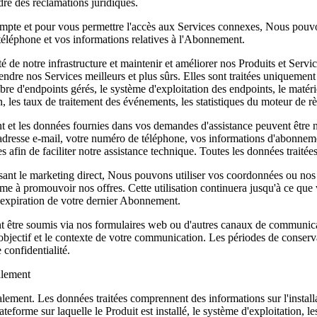
dre des réclamations juridiques.
mpte et pour vous permettre l'accès aux Services connexes, Nous pouvon
 téléphone et vos informations relatives à l'Abonnement.
é de notre infrastructure et maintenir et améliorer nos Produits et Servic
rendre nos Services meilleurs et plus sûrs. Elles sont traitées uniqueme
bre d'endpoints gérés, le système d'exploitation des endpoints, le matérie
ion, les taux de traitement des événements, les statistiques du moteur de r
et les données fournies dans vos demandes d'assistance peuvent être néc
esse e-mail, votre numéro de téléphone, vos informations d'abonnement,
afin de faciliter notre assistance technique. Toutes les données traitée
ant le marketing direct, Nous pouvons utiliser vos coordonnées ou no
itime à promouvoir nos offres. Cette utilisation continuera jusqu'à ce 
'expiration de votre dernier Abonnement.
être soumis via nos formulaires web ou d'autres canaux de communica
objectif et le contexte de votre communication. Les périodes de conservat
confidentialité.
alement
calement.
Les données traitées comprennent des informations sur l'installat
forme sur laquelle le Produit est installé, le système d'exploitation, les s