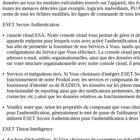
données sur tous les modules exécutables trouvés sur l'appareil, des év
toutes les menaces détectées (par exemple, logiciels malveillants, PU
noms de tous les fichiers modifiés, les lignes de commande de tous les
ESET Secure Authentication
•
console cloud ESA.
Notre console cloud vous permet de gérer et de 
appareils endpoint pour lesquels vous avez activé l'authentification
bas afin de permettre la fourniture de nos Services à Vous, tandis qu
configurations du Service que Vous effectuez. La console cloud peut d
adresses e-mail, unités organisationnelles, ainsi que des données re
sur votre structure organisationnelle avec notre console cloud, il pe
•
Services et intégrations tiers.
Si Vous choisissez d'intégrer ESET Secu
fonctionnement de notre Produit avec les services et composants 
fournisseur d'identité ou de RADIUS, les données sur les jetons matér
fonctionnalité de reporting ainsi que des notifications pertinentes,
connecter, etc.) ainsi que les données relatives au fonctionnement de
•
Veuillez noter que, selon les propriétés du composant que vous choi
pour l'authentification, généralement le mot de passe de l'utilisateur
utilisent ESET Secure Authentication pour l'authentification à deux
ESET Threat Intelligence
•
Analyse d'échantillons.
Si Vous choisissez de soumettre un échantillo