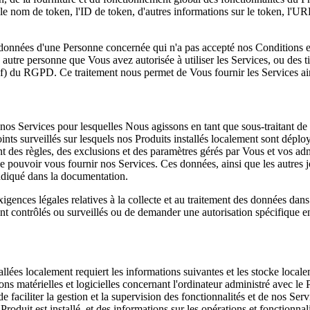
 le nom de token, l'ID de token, d'autres informations sur le token, l'UR
s données d'une Personne concernée qui n'a pas accepté nos Conditions et
re personne que Vous avez autorisée à utiliser les Services, ou des tie
1) f) du RGPD. Ce traitement nous permet de Vous fournir les Services ains
e nos Services pour lesquelles Nous agissons en tant que sous-traitant d
ints surveillés sur lesquels nos Produits installés localement sont déplo
ent des règles, des exclusions et des paramètres gérés par Vous et vos ad
de pouvoir vous fournir nos Services. Ces données, ainsi que les autres 
ndiqué dans la documentation.
xigences légales relatives à la collecte et au traitement des données dan
int contrôlés ou surveillés ou de demander une autorisation spécifique en 
lées localement requiert les informations suivantes et les stocke local
ons matérielles et logicielles concernant l'ordinateur administré avec le 
e faciliter la gestion et la supervision des fonctionnalités et de nos Ser
Produit est installé, et des informations sur les opérations et fonctionna