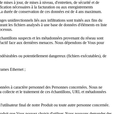
 mises à jour, de mises à niveau, d'entretien, de sécurité et de
ication nécessaires à la facturation ou aux enregistrements
s. La durée de conservation de ces données est de 4 ans maximum.
s unidirectionnels liés aux infiltrations sont traités aux fins du
ant les fichiers analysés à une base de données d'éléments en liste
rocessus.
échantillons suspects et les métadonnées provenant du réseau sont
réactif face aux dernières menaces. Nous dépendons de Vous pour
 indésirables ou potentiellement dangereux (fichiers exécutables), de
trames Ethernet ;
données à caractère personnel des Personnes concernées. Nous ne
a collecte et le traitement de ces échantillons, URL et métadonnées
'utilisateur final de notre Produit ou toute autre personne concernée.
 Produit que Vous pouvez choisir d'utiliser, Nous pouvons demander des