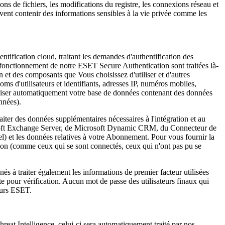
ns de fichiers, les modifications du registre, les connexions réseau et
uvent contenir des informations sensibles à la vie privée comme les
ification cloud, traitant les demandes d'authentification des
u fonctionnement de notre ESET Secure Authentication sont traitées là-
n et des composants que Vous choisissez d'utiliser et d'autres
ms d'utilisateurs et identifiants, adresses IP, numéros mobiles,
hroniser automatiquement votre base de données contenant des données
nnées).
ter des données supplémentaires nécessaires à l'intégration et au
rosoft Exchange Server, de Microsoft Dynamic CRM, du Connecteur de
iel) et les données relatives à votre Abonnement. Pour vous fournir la
ation (comme ceux qui se sont connectés, ceux qui n'ont pas pu se
s à traiter également les informations de premier facteur utilisées
nte pour vérification. Aucun mot de passe des utilisateurs finaux qui
veurs ESET.
reat Intelligence, celui-ci sera automatiquement traité par nos