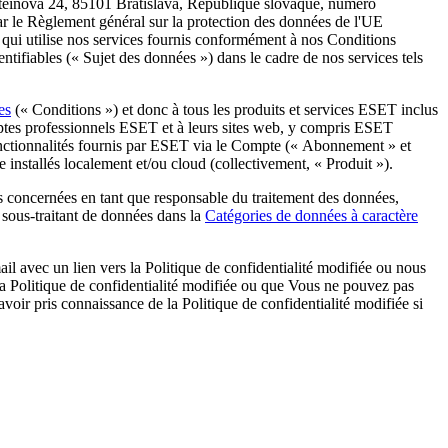
Einsteinova 24, 85101 Bratislava, République slovaque, numéro
r le Règlement général sur la protection des données de l'UE
e qui utilise nos services fournis conformément à nos Conditions
entifiables («
Sujet des données
») dans le cadre de nos services tels
es
(«
Conditions
») et donc à tous les produits et services ESET inclus
ptes professionnels ESET et à leurs sites web, y compris ESET
fonctionnalités fournis par ESET via le Compte («
Abonnement
» et
e installés localement et/ou cloud (collectivement, «
Produit
»).
es concernées en tant que responsable du traitement des données,
 sous-traitant de données dans la
Catégories de données à caractère
il avec un lien vers la Politique de confidentialité modifiée ou nous
 la Politique de confidentialité modifiée ou que Vous ne pouvez pas
avoir pris connaissance de la Politique de confidentialité modifiée si