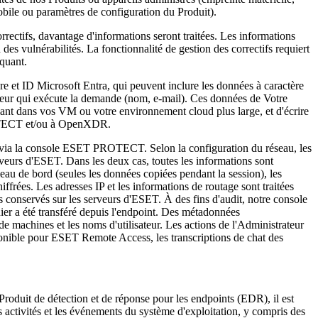
obile ou paramètres de configuration du Produit).
orrectifs, davantage d'informations seront traitées. Les informations
on des vulnérabilités. La fonctionnalité de gestion des correctifs requiert
nquant.
re et ID Microsoft Entra, qui peuvent inclure les données à caractère
isateur qui exécute la demande (nom, e-mail). Ces données de Votre
onnant dans vos VM ou votre environnement cloud plus large, et d'écrire
PROTECT et/ou à OpenXDR.
éré via la console ESET PROTECT. Selon la configuration du réseau, les
erveurs d'ESET. Dans les deux cas, toutes les informations sont
bleau de bord (seules les données copiées pendant la session), les
iffrées. Les adresses IP et les informations de routage sont traitées
as conservés sur les serveurs d'ESET. À des fins d'audit, notre console
ichier a été transféré depuis l'endpoint. Des métadonnées
 de machines et les noms d'utilisateur. Les actions de l'Administrateur
isponible pour ESET Remote Access, les transcriptions de chat des
 Produit de détection et de réponse pour les endpoints (EDR), il est
es activités et les événements du système d'exploitation, y compris des