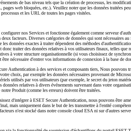
énements de bas niveau tels que la création de processus, les modificatio
A, pages web bloquées, etc.).
Veuillez noter que les données traitées pe
 processus et les URL de toutes les pages visitées.
configurer nos Services et fonctionne également comme serveur d'authent
 à deux facteurs. Diverses catégories de données qui sont nécessaires a
e les données exactes à traiter dépendent des méthodes d'authentificatio
onc traiter des données relatives à vos utilisateurs finaux, telles que no
latives à votre structure organisationnelle (si vous choisissez de sync
ut être nécessaire d'entrer vos informations de connexion à la base de do
re Authentication à des services et composants tiers, Nous pouvons trai
de votre choix, par exemple les données nécessaires provenant de Mic
iels utilisés par vos utilisateurs (par exemple, le secret du jeton matér
 des données relatives à divers événements survenant dans votre organis
 notre Produit (comme les erreurs) doivent être traitées.
sissez d'intégrer à ESET Secure Authentication, nous pouvons être amené
 final, mais uniquement dans le but de les transmettre à l'entité compéte
 facteurs n'est stocké dans notre console cloud ESA ni sur d'autres ser
n via la fonctionnalité de soumission d'échantillons du portail ESET Th