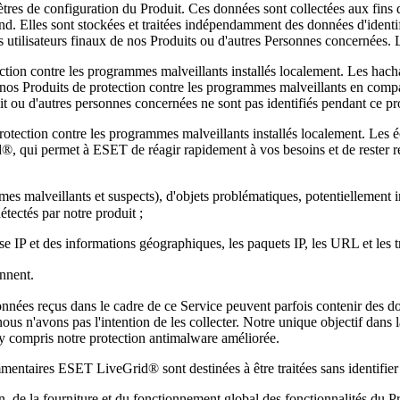
res de configuration du Produit. Ces données sont collectées aux fins de
d. Elles sont stockées et traitées indépendamment des données d'identif
 des utilisateurs finaux de nos Produits ou d'autres Personnes concernée
tion contre les programmes malveillants installés localement. Les hachage
os Produits de protection contre les programmes malveillants en compar
duit ou d'autres personnes concernées ne sont pas identifiés pendant ce p
otection contre les programmes malveillants installés localement. Les 
, qui permet à ESET de réagir rapidement à vos besoins et de rester 
ammes malveillants et suspects), d'objets problématiques, potentiellement
ectés par notre produit ;
esse IP et des informations géographiques, les paquets IP, les URL et les 
ennent.
données reçus dans le cadre de ce Service peuvent parfois contenir des 
s n'avons pas l'intention de les collecter. Notre unique objectif dans l
, y compris notre protection antimalware améliorée.
entaires ESET LiveGrid® sont destinées à être traitées sans identifier l
on, de la fourniture et du fonctionnement global des fonctionnalités du