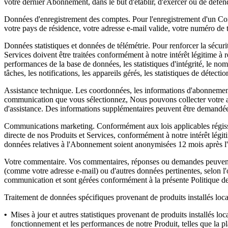
votre dernier Abonnement, dans le but d'établir, d'exercer ou de défen
Données d'enregistrement des comptes.
Pour l'enregistrement d'un Co
votre pays de résidence, votre adresse e-mail valide, votre numéro de
Données statistiques et données de télémétrie.
Pour renforcer la sécurit
Services doivent être traitées conformément à notre intérêt légitime à 
performances de la base de données, les statistiques d'intégrité, le nom
tâches, les notifications, les appareils gérés, les statistiques de détect
Assistance technique.
Les coordonnées, les informations d'abonnement 
communication que vous sélectionnez, Nous pouvons collecter votre adr
d'assistance. Des informations supplémentaires peuvent être demandées 
Communications marketing.
Conformément aux lois applicables régiss
directe de nos Produits et Services, conformément à notre intérêt lég
données relatives à l'Abonnement soient anonymisées 12 mois après l
Votre commentaire.
Vos commentaires, réponses ou demandes peuvent 
(comme votre adresse e-mail) ou d'autres données pertinentes, selon l'
communication et sont gérées conformément à la présente Politique de 
Traitement de données spécifiques provenant de produits installés loc
•
Mises à jour et autres statistiques provenant de produits installés lo
fonctionnement et les performances de notre Produit, telles que la plate