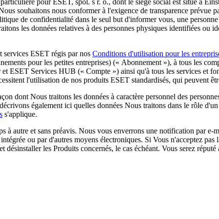
articulière pour ESET, spol. s r. o., dont le siège social est situé à 
Nous souhaitons nous conformer à l'exigence de transparence prévue pa
litique de confidentialité dans le seul but d'informer vous, une personn
aitons les données relatives à des personnes physiques identifiées ou id
 et services ESET régis par nos
Conditions d'utilisation pour les entrepris
ements pour les petites entreprises) («
Abonnement
»), à tous les com
 et ESET Services HUB («
Compte
») ainsi qu'à tous les services et 
essitent l'utilisation de nos produits ESET standardisés, qui peuvent êtr
 façon dont Nous traitons les données à caractère personnel des personn
décrivons également ici quelles données Nous traitons dans le rôle d'un
s
s'applique.
s à autre et sans préavis. Nous vous enverrons une notification par e-ma
n intégrée ou par d'autres moyens électroniques. Si Vous n'acceptez pas
t désinstaller les Produits concernés, le cas échéant. Vous serez réputé 