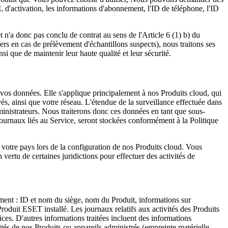
L d'activation, les informations d'abonnement, l'ID de téléphone, l'ID
 n'a donc pas conclu de contrat au sens de l'Article 6 (1) b) du
rs en cas de prélèvement d'échantillons suspects), nous traitons ses
i que de maintenir leur haute qualité et leur sécurité.
e vos données. Elle s'applique principalement à nos Produits cloud, qui
yés, ainsi que votre réseau. L'étendue de la surveillance effectuée dans
ministrateurs. Nous traiterons donc ces données en tant que sous-
journaux liés au Service, seront stockées conformément à la Politique
s votre pays lors de la configuration de nos Produits cloud. Vous
vertu de certaines juridictions pour effectuer des activités de
ement : ID et nom du siège, nom du Produit, informations sur
Produit ESET installé. Les journaux relatifs aux activités des Produits
vices. D'autres informations traitées incluent des informations
lités de nos Produits ou appareils administrés (empreinte matérielle,