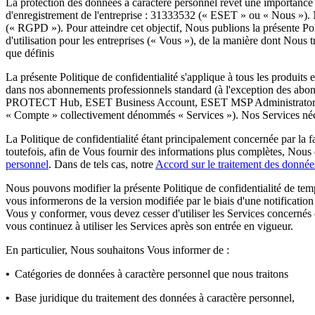
La protection des données à caractère personnel revêt une importance p
d'enregistrement de l'entreprise : 31333532 («
ESET
» ou «
Nous
»). 
(«
RGPD
»). Pour atteindre cet objectif, Nous publions la présente Po
d'utilisation pour les entreprises («
Vous
»), de la manière dont Nous tr
que définis
La présente Politique de confidentialité s'applique à tous les produits
dans nos abonnements professionnels standard (à l'exception des abonn
PROTECT Hub, ESET Business Account, ESET MSP Administrator
«
Compte
» collectivement dénommés «
Services
»). Nos Services néc
La Politique de confidentialité étant principalement concernée par la
toutefois, afin de Vous fournir des informations plus complètes, Nous 
personnel
. Dans de tels cas, notre
Accord sur le traitement des donnée
Nous pouvons modifier la présente Politique de confidentialité de temp
vous informerons de la version modifiée par le biais d'une notificatio
Vous y conformer, vous devez cesser d'utiliser les Services concernés e
vous continuez à utiliser les Services après son entrée en vigueur.
En particulier, Nous souhaitons Vous informer de :
•
Catégories de données à caractère personnel que nous traitons
•
Base juridique du traitement des données à caractère personnel,