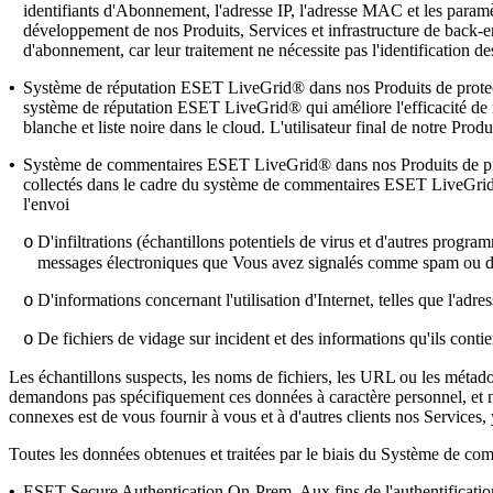
identifiants d'Abonnement, l'adresse IP, l'adresse MAC et les paramèt
développement de nos Produits, Services et infrastructure de back-en
d'abonnement, car leur traitement ne nécessite pas l'identification
•
Système de réputation ESET LiveGrid®
dans nos Produits de protec
système de réputation ESET LiveGrid® qui améliore l'efficacité de n
blanche et liste noire dans le cloud. L'utilisateur final de notre Pro
•
Système de commentaires ESET LiveGrid®
dans nos Produits de pr
collectés dans le cadre du système de commentaires ESET LiveGrid®
l'envoi
D'infiltrations (échantillons potentiels de virus et d'autres progr
o
messages électroniques que Vous avez signalés comme spam ou dét
D'informations concernant l'utilisation d'Internet, telles que l'adr
o
De fichiers de vidage sur incident et des informations qu'ils conti
o
Les échantillons suspects, les noms de fichiers, les URL ou les méta
demandons pas spécifiquement ces données à caractère personnel, et nou
connexes est de vous fournir à vous et à d'autres clients nos Services
Toutes les données obtenues et traitées par le biais du Système de comm
•
ESET Secure Authentication On-Prem.
Aux fins de l'authentificati