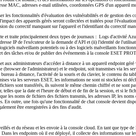
adresse MAC, adresses e-mail utilisées, coordonnées GPS d'un appareil m
ser les fonctionnalités d'évaluation des vulnérabilités et de gestion des c
 à l'impact des appareils gérés seront collectées et traitées pour l'évaluati
sion du correctif manquant sur l'appareil et l'identifiant du correctif ma
te et traite principalement deux types de journaux : Logs d'activité Azu
resse IP de l'exécuteur de la demande d'API et (ii) l'identité de l'util
 logiciels malveillants potentiels ou à des logiciels malveillants foncti
eurs et des tâches et/ou de publier des événements à la console ESET 
rmet aux administrateurs d'accéder à distance à un appareil endpoint g
 (browser de l'administrateur) et le endpoint, soit transmises via les s
bureau à distance, l'activité de la souris et du clavier, le contenu du ta
smises via les serveurs ESET, les informations ne sont ni stockées ni déch
 fichiers sont transférés, ils suivent le même chemin chiffré et ne sont p
 telles que la date et l'heure de début et de fin de la session, et si le f
 que les noms de fichiers des fichiers transmis, les adresses IP, les noms
rées. En outre, une fois qu'une fonctionnalité de chat console devient d
alement être enregistrées à des fins d'audit.
eillés et du réseau et les envoie à la console cloud. En tant que type de
 Dans les endpoints où il est déployé, il collecte des informations sur l