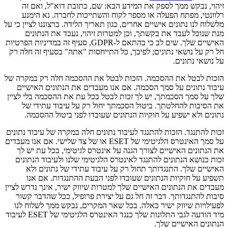
זיהוי, נבקש ממך לספק את המידע הבא: שם, כתובת דוא"ל, ואם זה
רלוונטי, מפתח הפעלה או מספר לקוח והשתייכות לחברה. נא הימנע
מלשלוח לנו נתונים אישיים אחרים, כגון תאריך הלידה. ברצוננו לציין כי על
מנת שנוכל לעבד את בקשתך, וכן למטרות זיהוי, נעבד את הנתונים
האישיים שלך. שים לב כי בהתאם ל-GDPR, סעיף זה במדיניות הפרטיות
חל רק על נושאי נתונים; לפיכך, כל התייחסות "אתה" בסעיף זה חלה רק
על נושאי נתונים.
הזכות לבטל את ההסכמה.
הזכות לבטל את ההסכמה חלה רק במקרה של
עיבוד נתונים על סמך הסכמה. אם אנו מעבדים את הנתונים האישיים
שלך על סמך הסכמתך, יש לך זכות לבטל בכל עת את ההסכמה בלי לציין
את הסיבות להחלטתך. ביטול הסכמתך יחול רק על עיבוד עתידי של
נתונים ולא ישפיע על חוקיות הנתונים שעובדו לפני ביטול ההסכמה.
זכות להתנגד.
הזכות להתנגד לעיבוד נתונים חלה במקרה של עיבוד נתונים
על סמך האינטרס הלגיטימי של ESET או של צד שלישי. אם אנו מעבדים
את הנתונים האישיים לצורך הגנה על אינטרס לגיטימי, בכל עת יש לך
זכות כנושא הנתונים להתנגד לאינטרס הלגיטימי שלנו ולעיבוד הנתונים
האישיים שלך. התנגדותך תחול רק על עיבוד עתידי של נתונים ולא
תשפיע על חוקיות הנתונים שעובדו לפני הבעת ההתנגדות. אם אנו
מעבדים את הנתונים האישיים שלך למטרות שיווק ישיר, אינך נדרש לציין
סיבות להתנגדותך. דבר זה חל גם על יצירת פרופיל, ככל שהדבר קשור
לפעילויות שיווק ישיר כאלה. בכל שאר המקרים, נבקש ממך לשלוח לנו
מיד הודעה לגבי התלונות שלך כנגד האינטרס הלגיטימי של ESET לעיבוד
הנתונים האישיים שלך.