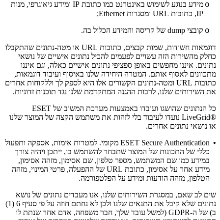
מידע בנוגע לשימוש באינטרנט כמו כתובת IP ומידע גיאוגרפי, מנות
o
IP, כתובות URL ומסגרות Ethernet;
קובצי dump של קריסה והמידע הכלול בה.
o
דוגמאות חשודות, שמות קבצים, כתובות URL או מטה-נתונים שהתקבלו
כחלק מהשירות הזה עשויים לפעמים להכיל נתונים אישיים של נושאי
נתונים. איננו מחפשים באופן ספציפי נתונים אישיים כאלה, וגם איננו
מתכוונים לאסוף אותם. המטרה היחידה שלנו באיסוף ועיבוד דוגמאות,
כתובות URL ומטה-נתונים הקשורים אלו היא לספק לך וללקוחות אחרים
את השירותים שלנו, לרבות ההגנה המתקדמת שלנו נגד תוכנות זדוניות.
כל הנתונים שהושגו ועובדו באמצעות מערכת המשוב של ESET
LiveGrid®‎ נועדו לעיבוד בלי לזהות את משתמש הקצה של המוצר שלנו
או נושאי נתונים אחרים.
•
ESET Secure Authentication מקומי.
למטרות אימות, אספקה ותפעול
כללי של התכונות של המוצר שתבחר להשתמש בו, ייתכן ויהיה צורך
במידע כמו שם המשתמש, מספר טלפון, שם אסימון, מזהה אסימון,
מידע אחר על אסימון, כתובת URL של ההפעלה, פרטי המינוי, מזהה
הטלפון, מזהה הודעות ומידע על הפלטפורמה.
שים לב שאם, במסגרת השירותים שלנו, אנו מעבדים נתונים של נושא
נתונים שלא קיבל את התנאים שלנו ולכן לא נחתם חוזה על פי סעיף 6 (1)
ב) של ה-GDPR (למשל עובד שלך, חבר משפחה, אדם אחר שנתת לו