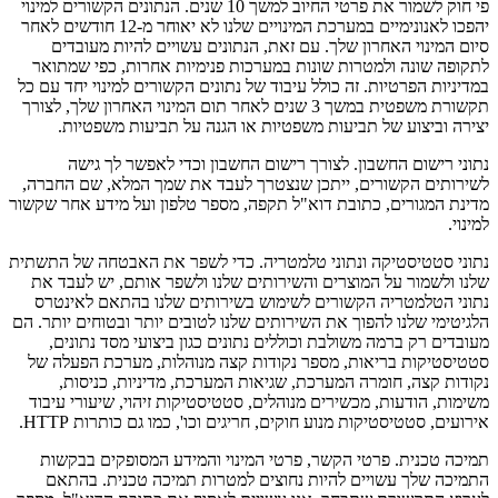
פי חוק לשמור את פרטי החיוב למשך 10 שנים. הנתונים הקשורים למינוי
יהפכו לאנונימיים במערכת המינויים שלנו לא יאוחר מ-12 חודשים לאחר
סיום המינוי האחרון שלך. עם זאת, הנתונים עשויים להיות מעובדים
לתקופה שונה ולמטרות שונות במערכות פנימיות אחרות, כפי שמתואר
במדיניות הפרטיות. זה כולל עיבוד של נתונים הקשורים למינוי יחד עם כל
תקשורת משפטית במשך 3 שנים לאחר תום המינוי האחרון שלך, לצורך
יצירה וביצוע של תביעות משפטיות או הגנה על תביעות משפטיות.
נתוני רישום החשבון.
לצורך רישום החשבון וכדי לאפשר לך גישה
לשירותים הקשורים, ייתכן שנצטרך לעבד את שמך המלא, שם החברה,
מדינת המגורים, כתובת דוא"ל תקפה, מספר טלפון ועל מידע אחר שקשור
למינוי.
נתוני סטטיסטיקה ונתוני טלמטריה.
כדי לשפר את האבטחה של התשתית
שלנו ולשמור על המוצרים והשירותים שלנו ולשפר אותם, יש לעבד את
נתוני הטלמטריה הקשורים לשימוש בשירותים שלנו בהתאם לאינטרס
הלגיטימי שלנו להפוך את השירותים שלנו לטובים יותר ובטוחים יותר. הם
מעובדים רק ברמה משולבת וכוללים נתונים כגון ביצועי מסד נתונים,
סטטיסטיקות בריאות, מספר נקודות קצה מנוהלות, מערכת הפעלה של
נקודות קצה, חומרה המערכת, שגיאות המערכת, מדיניות, כניסות,
משימות, הודעות, מכשירים מנוהלים, סטטיסטיקות זיהוי, שיעורי עיבוד
אירועים, סטטיסטיקות מנוע חוקים, חריגים וכו', כמו גם כותרות HTTP.
תמיכה טכנית.
פרטי הקשר, פרטי המינוי והמידע המסופקים בבקשות
התמיכה שלך עשויים להיות נחוצים למטרות תמיכה טכנית. בהתאם