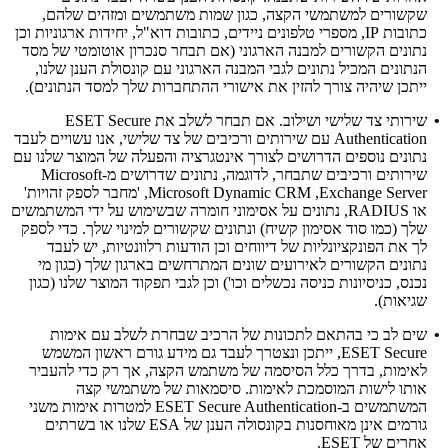
שקשורים למשתמשי הקצה, כגון שמות משתמשים ומזהים שלהם,
כתובות IP, מספרי טלפונים ניידים, כתובות דוא"ל, יחידות ארגוניות וכן
נתונים הקשורים למבנה הארגוני (אם תבחר סנכרון אוטומטי של מסד
הנתונים המכיל נתונים לגבי המבנה הארגוני עם קונסולת הענן שלנו,
ייתכן שיהיה צורך להזין את אישורי ההתחברות שלך למסד הנתונים).
•
שירותי צד שלישי ושילוב.
אם תבחר לשלב את ESET Secure
Authentication עם שירותים ורכיבים של צד שלישי, אנו עשויים לעבד
נתונים נוספים הדרושים לצורך אינטגרציה והפעלה של המוצר שלנו עם
שירותים ורכיבים שתבחר, לדוגמה, נתונים שדרושים מ-Microsoft
Exchange Server‏, Microsoft Dynamic CRM, 'מחבר לספק זהויות'
או RADIUS, נתונים על אסימוני חומרה שבשימוש על ידי המשתמשים
שלך (כמו סוד אסימון קשיח) ונתונים שקשורים למינוי שלך. כדי לספק
לך את הפונקציונליות של דיווחים וכן הודעות רלוונטיות, יש לעבד
נתונים הקשורים לאירועים שונים המתרחשים בארגון שלך (כגון מי
נכנס, כניסיונות כניסה נכשלים וכו') וכן לגבי תפקוד המוצר שלנו (כגון
שגיאות).
•
שים לב כי בהתאם לתכונות של הרכיב שבחרת לשלב עם אימות
ESET Secure, ייתכן ונצטרך לעבד גם מידע גורם ראשון המשמש
לאימות, בדרך כלל הסיסמה של משתמש הקצה, אך רק כדי להעביר
אותו לישות המוסמכת לאימות. סיסמאות של משתמשי קצה
המשתמשים ב-ESET Secure Authentication למטרות אימות משני
גורמים אינן מאוחסנות בקונסולה הענן של ESA שלנו או בשרתים
אחרים של ESET.