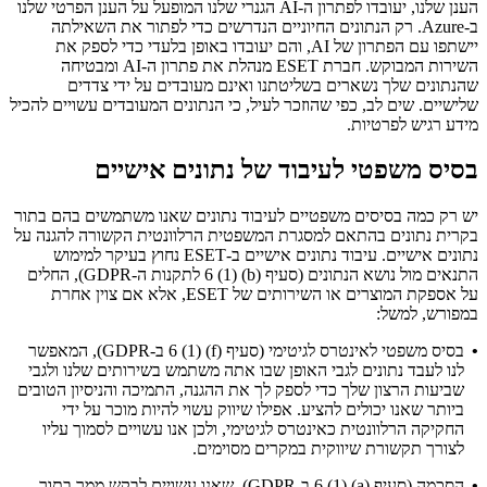
הענן שלנו, יעובדו לפתרון ה-AI הגנרי שלנו המופעל על הענן הפרטי שלנו
ב-Azure. רק הנתונים החיוניים הנדרשים כדי לפתור את השאילתה
יישתפו עם הפתרון של AI, והם יעובדו באופן בלעדי כדי לספק את
השירות המבוקש. חברת ESET מנהלת את פתרון ה-AI ומבטיחה
שהנתונים שלך נשארים בשליטתנו ואינם מעובדים על ידי צדדים
שלישיים. שים לב, כפי שהוזכר לעיל, כי הנתונים המעובדים עשויים להכיל
מידע רגיש לפרטיות.
בסיס משפטי לעיבוד של נתונים אישיים
יש רק כמה בסיסים משפטיים לעיבוד נתונים שאנו משתמשים בהם בתור
בקרית נתונים בהתאם למסגרת המשפטית הרלוונטית הקשורה להגנה על
נתונים אישיים. עיבוד נתונים אישיים ב-ESET נחוץ בעיקר למימוש
התנאים מול נושא הנתונים (סעיף ‎6 (1) (b)‎ לתקנות ה-GDPR), החלים
על אספקת המוצרים או השירותים של ESET, אלא אם צוין אחרת
במפורש, למשל:
•
בסיס משפטי לאינטרס לגיטימי (סעיף ‎6 (1) (f)‎ ב-GDPR), המאפשר
לנו לעבד נתונים לגבי האופן שבו אתה משתמש בשירותים שלנו ולגבי
שביעות הרצון שלך כדי לספק לך את ההגנה, התמיכה והניסיון הטובים
ביותר שאנו יכולים להציע. אפילו שיווק עשוי להיות מוכר על ידי
החקיקה הרלוונטית כאינטרס לגיטימי, ולכן אנו עשויים לסמוך עליו
לצורך תקשורת שיווקית במקרים מסוימים.
•
הסכמה (סעיף ‎6 (1) (a)‎ ב-GDPR), שאנו עשויים לבקש ממך בתוך