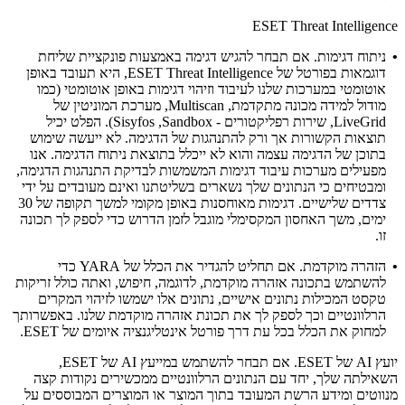
ESET Threat Intelligence
•
ניתוח דגימות.
אם תבחר להגיש דגימה באמצעות פונקציית שליחת
דוגמאות בפורטל של ESET Threat Intelligence, היא תעובד באופן
אוטומטי במערכות שלנו לעיבוד וזיהוי דגימות באופן אוטומטי (כמו
מודול למידה מכונה מתקדמת, Multiscan, מערכת המוניטין של
LiveGrid, שירות רפליקטורים - Sandbox‏, Sisyfos). הפלט יכיל
תוצאות הקשורות אך ורק להתנהגות של הדגימה. לא ייעשה שימוש
בתוכן של הדגימה עצמה והוא לא ייכלל בתוצאת ניתוח הדגימה. אנו
מפעילים מערכות עיבוד דגימות המשמשות לבדיקת התנהגות הדגימה,
ומבטיחים כי הנתונים שלך נשארים בשליטתנו ואינם מעובדים על ידי
צדדים שלישיים. דגימות מאוחסנות באופן מקומי למשך תקופה של 30
ימים, משך האחסון המקסימלי מוגבל לזמן הדרוש כדי לספק לך תכונה
זו.
•
הזהרה מוקדמת.
אם תחליט להגדיר את הכלל של YARA כדי
להשתמש בתכונה אזהרה מוקדמת, לדוגמה, חיפוש, ואתה כולל זריקות
טקסט המכילות נתונים אישיים, נתונים אלו ישמשו לזיהוי המקרים
הרלוונטיים וכך לספק לך את תכונת אזהרה מוקדמת שלנו. באפשרותך
למחוק את הכלל בכל עת דרך פורטל אינטליגנציה איומים של ESET.
יועץ AI של ESET‏.
אם תבחר להשתמש במייעץ AI של ESET,
השאילתה שלך, יחד עם הנתונים הרלוונטיים ממכשירים נקודות קצה
מנווטים ומידע הרשת המעובד בתוך המוצר או המוצרים המבוססים על