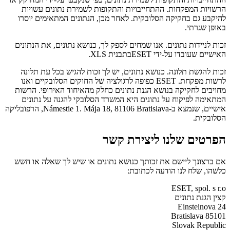
הרשויות המפקחות. ההתחייבויות והתקופות לשמירת נתונים עשויות
להיקבע גם בחקיקה הסלובקית. לאחר מכן, הנתונים המתאימים יוסרו
באופן שגרתי.
זכות לניידות נתונים.
אנו שמחים לספק לך, כנושא נתונים, את הנתונים
האישיים שעובדו על-ידי ESETבתבנית XLS.
זכות להגשת תלונה.
כנושא נתונים, יש לך זכות להגיש בכל עת תלונה
לרשות מפקחת. ESET כפופה לרגולציה של החוקים הסלובקיים ואנו
מחויבים לחקיקה בנושא הגנת נתונים כחלק מהאיחוד האירופי. הרשות
המתאימה לפיקוח על נתונים היא המשרד הסלובקי להגנה על נתונים
אישיים, שנמצא ב-Námestie 1. Mája 18, 81106 Bratislava, הרפובליקה
הסלובקית.
הפרטים שלנו ליצירת קשר
אם ברצונך ליישם את זכותך כנושא נתונים או שיש לך שאלה או חשש
כלשהו, שלח לנו הודעה לכתובת:
ESET, spol. s r.o
קצין הגנת נתונים
Einsteinova 24
85101 Bratislava
Slovak Republic