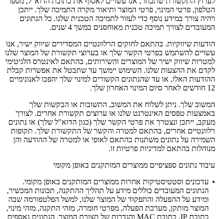
לערוץ התקשורת שתבחר, אנו עשויים לאסוף את כתובת הדוא"ל, מספר
הטלפון, פרטי המינוי, פרטי המוצר ותיאור מקרה התמיכה שלך. ייתכן
ויהיה צורך במידע נוסף כדי לעזור לתמיכה הטכנית שלנו. כל הנתונים
המעובדים לצורך תמיכה טכנית מאוחסנים במשך 4 שנים.
הודעות שיווקיות.
בהתאם לחוקים הרלוונטיים המסדירים שיווק ישיר, אנו
עשויים להשתמש בפרטי הקשר שלך או בערוצי תקשורת של המוצר שלנו
למטרות שיווק ישיר של המוצרים והשירותים, בהתאם לאינטרס הלגיטימי
לקדם את ההצעות שלנו. השימוש יימשך עד שתבטל את אפשרות קבלת
ההודעות האלו, או עד שהנתונים הקשורים למינוי שלך יהפכו לאנונימיים
12 חודשים לאחר סיום המינוי האחרון שלך.
המשוב שלך.
ניתן לשלוח את המשוב, התשובות או הבקשות שלך
באמצעות טפסים האינטרנט שלנו או ערוצים תקשורת אחרים. לצורך
מעקב, ייתכן ונצטרך את פרטי הקשר שלך (כגון הדוא"ל שלך) או נתונים
רלוונטיים אחרים, בהתאם למטרה והקשר של התקשורת שלך. תקופות
השמירה על נתונים משתנות בהתאם לאופי או למטרה של ההודעה והן
מנוהלות בהתאם למדיניות פרטיות זו.
עיבוד נתונים ספציפיים ממוצרים המותקנים באופן מקומי
•
עדכונים וסטטיסטיקות אחרות ממוצרים המותקנים באופן מקומי.
הנתונים המעובדים כוללים מידע על תהליך ההתקנה, תכונות המכשיר,
ומידע על ההפעלה והתפקוד של המוצר שלנו, למשל הפלטפורמה שבה
המוצר מותקן, מערכת הפעלה, מפרטי חומרה, מזהי התקנה, מזהי מינוי,
כתובת IP, כתובת MAC והגדרות של תצורת המוצר. הנתונים נאספים