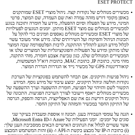
ESET PROTECT
•
מכשירים מנוהלים של נקודות קצה.
ניהול מוצרי ESET שמותקנים
באופן מקומי דורש מזהה עמדה ואת שם העמדה, שם המוצר, פרטי
המינוי, מידע על הפעלה וסיום ההפעלה, מידע על חומרה ותוכנה בנוגע
למכשירים מנוהלים עם מוצר ESET מותקן. יומנים הנוגעים לפעילויות
של מוצרי ESET ומכשירים מנוהלים נאספים וזמינים כדי להקל על
תכונות הניהול והפיקוח ועל השירותים שלנו. מידע אחר מעובד עשוי
לכלול מידע הנוגע לתהליך ההתקנה, לרבות הפלטפורמה שבה המוצר
שלנו מותקן ומידע על הפעולות והפונקציונליות של המוצרים שלנו או
המכשירים המנוהלים שלנו, כגון טביעת אצבע חומרה, מזהי התקנה,
מזהי מינוי, כתובת IP, כתובת MAC, כתובות דוא"ל המשמשות,
קואורדינטות GPS של מכשיר נייד או הגדרות הגדרת המוצר.
•
ניהול פגיעות ותיקונים.
אם תבחר להשתמש בפונקציות של הערכת
נקודות חולשה וניהול תיקונים, יבוצע עיבוד של מידע נוסף. המידע
הקשור לשם והזיהוי של הפגיעה, חומרת ההשפעה וערך ההשפעה של
מכשירים מנוהלים ייאסף וייעובד לצורך הערכת הפגיעות. התכונה של
ניהול תיקונים דורשת גם את שם האפליקציה, הגרסה והספק, הגרסה
של התיקון החסר במכשיר והמזהה של התיקון החסר.
•
הגנה על עומסי העבודה בענן.
תכונה זו אוספת ומעבדת בעיקר שני
סוגים של יומנים: יומני הפעילות של Azure ו-Microsoft Entra ID,
אשר עשויים לכלול את הנתונים האישיים הבאים ממסביבת הענן שלך:
(i) כתובת ה-IP של מבצע בקשת ה-API ו- (ii) זהות המשתמש המבצע