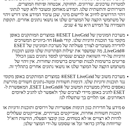
למטרות עדכונים, שדרוגים, תחזוקה, אבטחה ופיתוח המוצרים,
השירותים והתשתית שלנו. המידע מאוחסן ומעובד ללא קשר לנתוני
זיהוי הדרושים לחיוב או לרישום מינוי, שכן עיבוד המידע אינו דורש זיהוי
של משתמשי הקצה של המוצרים שלנו או נושאי נתונים אחרים. תקופת
השמירה על המידע היא עד 4 שנים.
•
מערכת המוניטין של ESET LiveGrid®
במוצרים המותקנים באופן
מקומי נגד תוכנות זדוניות שלנו. קודי Hash חד-כיווניים המשויכים
לחדירה מעובדים לצורך פעולתה של מערכת המוניטין של ESET
LiveGrid®‎, מה שמשפר את יעילות הפתרונות שלנו ומונע תוכנות
זדוניות על-ידי השוואת קבצים שנסרקו למסד נתונים בענן הכולל
פריטים ברשימות לבנות ופריטים ברשימות שחורות. אין זיהוי של
משתמש הקצה של המוצר שלנו או נושאי נתונים אחרים בתהליך זה.
•
מערכת משוב של ESET LiveGrid®
במוצרים המותקנים באופן מקומי
נגד תוכנות זדוניות שלנו. דגימות חשודות ומטה-נתונים חשודים מהרשת
נאספים כחלק ממערכת המשוב של ESET LiveGrid®‎, המאפשרת ל-
ESET להגיב באופן מיידי לצרכים שלך ולאפשר לנו להגיב לאיומים
האחרונים. אנו תלויים בך שתשלח לנו:
מידע על חדירות כגון דגימות אפשריות של וירוסים ותוכנות זדוניות או
o
תוכנות חשודות אחרות, אובייקטים בעייתיים, אובייקטים שעלולים
להיות לא רצויים או לא בטוחים, כגון קובצי הפעלה, הודעות דוא"ל
שדיווחת עליהן כדואר זבל או שסומנו על-ידי המוצר שלנו;