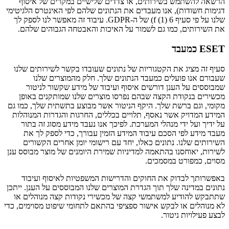
הרשאה להשתמש בשירותים, או צדדים שלישיים במקרים של איסוף
דגימות חשודות), אנו מעבדים את הנתונים שלהם לפי האינטרס הלגיטימי
שלנו על פי סעיף 6 (1) f) של ה-GDPR. עיבוד זה מאפשר לנו לספק לך
את השירותים, כמו גם לשמור על האיכות והאבטחה הגבוהים שלהם.
ESET כמעבד
סעיף זה מציג את הקטגוריות של נתונים שעובדו בקשר לשירותים שלנו
שעבורם אנו פועלים כמעבד הנתונים שלך. חלק מהמוצרים שלנו
שמבוססים על הענן דורשים איסוף ועיבוד של מידע שקשור לניטור
מכשירים בנקודת הקצה שבהם נפרסו מוצרים שלנו שמותקנים באופן
מקומי, וגם ברשת שלך. היקף הניטור אשר מבוצע בתשתית שלך, כמו גם
המידע המדויק אשר נאסף, תלויים בכללים, החרגות והגדרות המנוהלות
על ידיך ועל ידי מנהלי המערכת. לפיכך אנו נעבד מידע מסוג זה בתור
מעבד מידע לפי הסכם עיבוד המידע הזמין עבורך, כדי לספק לך את
השירותים שלנו. נתונים כאלו, יחד עם רישומי יומן אחרים הקשורים
לשירות, יאוחסנו בהתאמה למדיניות שמירת היומנים של מוצר מבוסס ענן
מסוים, כמפורט במסמכים.
באפשרותך לבדוק את החוקים והדרישות המשפטיות לאיסוף ועיבוד
נתונים במדינה שלך תוך הגדרת המוצרים שלנו המבוססים על הענן. ייתכן
שתתבקש להודיע למשתמשי קצה של מכשירי נקודות קצה מנוהלים או
לא מנוהלים או לבקש אישור ספציפי בהתאם לתחומי שיפוט מסוימים, כדי
לבצע פעילויות ניטור.