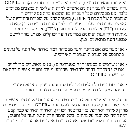
באמצעות אמצעים חוזיים, טכניים וארגוניים. בהתאם לתקנות ה-GDPR,
נהיה עשויים להעביר נתונים אישיים למדינות שלישיות במצבים מסוימים
בלבד. אנו מבטיחים שכל העברה כזו תתבצע בהתאם לדרישות
המחמירות של תקנות ה-GDPR, במטרה להגן על הזכויות והחירויות של
האנשים שהנתונים שלהם מועברים. לפני העברת נתונים מחוץ לאיחוד
האירופי (EU) או לאזור הכלכלי האירופי (EEA), אנו מעריכים את
נאותות חוקי הגנת הנתונים במדינת היעד ושוקלים אם יש צורך ליישם
אמצעי הגנה מתאימים, כגון:
•
אנו מעריכים אם מדינת היעד מבטיחה רמה נאותה של הגנה על נתונים,
בהתבסס על הערכות הנציבות האירופית.
•
אנו משתמשים בסעיפי חוזה סטנדרטיים (SCC) מאושרים כדי לחייב
את שני הצדדים בחוזה ולהבטיח שהנמען מעבד נתונים אישיים בהתאם
לדרישות ה-GDPR.
•
אנו מסתמכים על נהלים מקובלים להתנהגות עסקית או על מנגנוני
הסמכה מקובלים המדגימים עמידה בדרישות להגנת נתונים.
אנו נוקטים באמצעים אלה כדי להבטיח כי ההעברות של נתונים אישיים
יהיו מאובטחות, שקופות ובהתאם לעקרונות ה-GDPR. במדינות מסוימות
מחוץ לאיחוד האירופי, כגון בריטניה ושווייץ, האיחוד האירופי כבר קבע
רמה דומה של הגנה על נתונים. בשל הרמה הדומה של הגנה על נתונים,
העברת נתונים למדינות אלה אינה מחייבת אישורים או הסכמים מיוחדים
כלשהם.