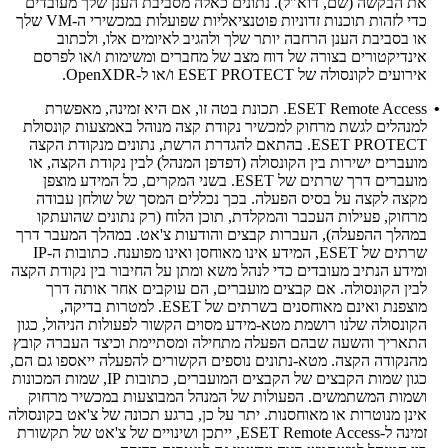
את הבקשה (שם, דוא"ל). נתונים כאלה מסביבת הענן שלך מעובדים
כדי לזהות תוכנות זדוניות פוטנציאליות שפועלות במכשירי ה-VM שלך
או בסביבת הענן הרחבה יותר שלך ולהגיב לאיומים אלו, ולכתוב
אינדיקטורים בצורה של דוח מצב של מחברים ומשימות ו/או לפרסם
אירועים לקונסולה של ESET PROTECT ו/או ל-OpenXDR.
•
ESET Remote Access.
תכונת בטה זו, אם היא זמינה, מאפשרת
למנהלים לגשת מרחוק למכשיר נקודת קצה מנוהל באמצעות קונסולת
ESET PROTECT. בהתאם להגדרת הרשת, נתונים מנקודת הקצה
מועברים ישירות בין הקונסולה (דפדפן המנהל) לבין נקודת הקצה, או
מועברים דרך שרתים של ESET. בשני המקרים, כל המידע מוצפן
מקצה לקצה על בסיס הפעלה. בכך נכללים המסך של שולחן עבודה
מרחוק, פעילות העכבר והמקלדת, תוכן הלוח (רק נתונים שהועתקו
במהלך ההפעלה), העברות קבצים והודעות צ'אט. במהלך המעבר דרך
שרתים של ESET, המידע אינו מאוחסן ואינו מפוענח. כתובות ה-IP
ומידע הנתיב מעובדים כדי לנהל משא ומתן על החיבור בין נקודת הקצה
לבין הקונסולה. אם קבצים מועברים, הם עוקבים אחר אותה דרך
מוצפנת ואינם מאוחסנים בשרתים של ESET. למטרות בדיקה,
הקונסולה שלנו רושמת מטא-מידע מסוים הקשור לפעולות הניהול, כגון
התאריך והשעה שבהם הפעלה מתחילה ומסתיימת וכיצד העברה קובץ
מהנקודה הקצה. מטא-נתונים נוספים הקשורים להפעלה ייאספו גם הם,
כגון שמות הקבצים של הקבצים המועברים, כתובות IP, שמות המכונות
ושמות המשתמשים. הפעולות של המנהל המבוצעות במכשיר מרחוק
אינן מנוטרות או מאוחסנות. יתר על כן, ברגע תכונה של צ'אט בקונסולה
זמינה ל-ESET Remote Access, ייתכן ושינויים של צ'אט של תקשורת