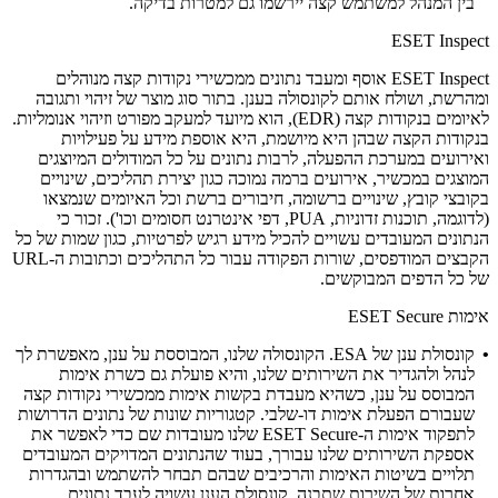
בין המנהל למשתמש קצה יירשמו גם למטרות בדיקה.
ESET Inspect
ESET Inspect אוסף ומעבד נתונים ממכשירי נקודות קצה מנוהלים
ומהרשת, ושולח אותם לקונסולה בענן. בתור סוג מוצר של זיהוי ותגובה
לאיומים בנקודות קצה (EDR), הוא מיועד למעקב מפורט וזיהוי אנומליות.
בנקודות הקצה שבהן היא מיושמת, היא אוספת מידע על פעילויות
ואירועים במערכת ההפעלה, לרבות נתונים על כל המודולים המיוצגים
המוצגים במכשיר, אירועים ברמה נמוכה כגון יצירת תהליכים, שינויים
בקובצי קובץ, שינויים ברשומה, חיבורים ברשת וכל האיומים שנמצאו
(לדוגמה, תוכנות זדוניות, PUA, דפי אינטרנט חסומים וכו').
זכור כי
הנתונים המעובדים עשויים להכיל מידע רגיש לפרטיות, כגון שמות של כל
הקבצים המודפסים, שורות הפקודה עבור כל התהליכים וכתובות ה-URL
של כל הדפים המבוקשים.
אימות ESET Secure
•
קונסולת ענן של ESA.
הקונסולה שלנו, המבוססת על ענן, מאפשרת לך
לנהל ולהגדיר את השירותים שלנו, והיא פועלת גם כשרת אימות
המבוסס על ענן, כשהיא מעבדת בקשות אימות ממכשירי נקודות קצה
שעבורם הפעלת אימות דו-שלבי. קטגוריות שונות של נתונים הדרושות
לתפקוד אימות ה-ESET Secure שלנו מעובדות שם כדי לאפשר את
אספקת השירותים שלנו עבורך, בעוד שהנתונים המדויקים המעובדים
תלויים בשיטות האימות והרכיבים שבהם תבחר להשתמש ובהגדרות
אחרות של השירות שתבנה. קונסולת הענן עשויה לעבד נתונים