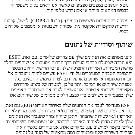
נושא הנתונים במצבים ספציפיים כאשר אנו רואים בסיס משפטי זה
כבסיס המתאים ביותר או אם נדרש על פי חוק.
•
עמידה בהתחייבות משפטית (סעיף ‎6 (1) (c)‎ ב-GDPR), למשל, קביעת
דרישות לתקשורת אלקטרונית, שמירת חשבוניות או מסמכים של חיוב
כספי.
שיתוף וסודיות של נתונים
איננו משתפים את הנתונים שלך עם צדדים שלישיים. עם זאת, ESET
היא חברה שפועלת ברחבי העולם דרך חברות מסונפות או שותפים כחלק
מרשת המכירות, השירות והתמיכה שלנו. פרטי הרישוי, החיוב הכספי
והתמיכה הטכנית המעובדים על-ידי ESET עשויים להיות מועברים אל
חברות מסונפות או שותפים או על ידם, לצורך מימוש התנאים, כגון
אספקת שירותים או תמיכה. יתר על כן, למטרה של ביצוע שירותים
מקצועיים ושירותי אבטחה, אנו עשויים לערב את השותפים האמינים
שלנו כמעסיקים משולבים כדי לבצע חלקים מסוימים של שירותים אלו.
ESET מעדיפה לעבד את הנתונים שלה באיחוד האירופי (EU). עם זאת,
בהתאם למיקום שלך (שימוש במוצרים ו/או בשירותים שלנו מחוץ לאיחוד
האירופי) ו/או לשירות שתבחר, ייתכן שיהיה צורך להעביר את הנתונים
שלך למדינה מחוץ לאיחוד האירופי. לדוגמה, אנו משתמשים בשירותי צד
שלישי בקשר למחשוב ענן. במקרים אלה, אנו בוחרים בקפידה את
ספקיות השירות שלנו ומבטיחים רמה מתאימה של הגנה על נתונים