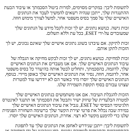
לתשומת ליבך: במקרים מסוימים, למרות ביטול הסכמתך או עיבוד הבעת
ההתנגדות שלך, ייתכן שנהיה רשאים להמשיך לעבד את הנתונים
האישיים שלך על סמך בסיס משפטי אחר, למשל לצורך מימוש חוזה.
זכות גישה.
כנושא נתונים, יש לך זכות לקבל מידע על הנתונים שלך
שמעובדים על-ידי ESET, בכל עת וללא תשלום.
זכות לתיקון.
אם עיבדנו בשוגג נתונים אישיים שלך שאינם נכונים, יש לך
הזכות לתקן אותם.
זכות למחיקה.
כנושא נתונים, יש לך זכות לבקש מחיקה או הגבלה של
עיבוד הנתונים האישיים שלך. אם אנו מעבדים את הנתונים האישיים
שלך, לדוגמה, בהסכמתך, ותחליט לבטל אותה בהיעדר כל בסיס משפטי
אחר, לדוגמה, חוזה, נסיר את הנתונים האישיים שלך באופן מיידי. בנוסף,
הנתונים האישיים שלך יוסרו מיד כאשר הם לא יידרשו עוד למטרות
שצוינו עבורם בסוף תקופת השמירה שלנו.
הזכות להגבלת העיבוד.
אם אנו משתמשים בנתונים האישיים שלך
למטרה הבלעדית של שיווק ישיר ותבטל את הסכמתך או תתנגד לאינטרס
הלגיטימי הבסיסי של ESET, נגביל את עיבוד הנתונים האישיים שלך
במידה שבה נכלול את פרטי יצירת הקשר שלך ברשימה השחורה הפנימית
שלנו כדי להימנע מקשר לא רצוי. אחרת, הנתונים האישיים שלך יוסרו.
לתשומת ליבך: ייתכן שנידרש לאחסן את הנתונים שלך עד לתפוגת
ההתחייבויות והתקופות לשמירת נתונים, כפי שנקבעו על-ידי המחוקק או