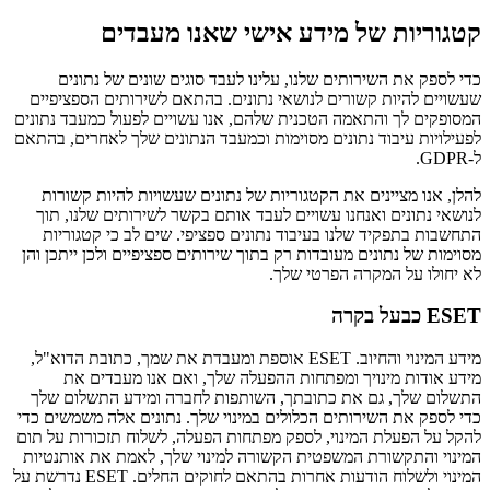
קטגוריות של מידע אישי שאנו מעבדים
כדי לספק את השירותים שלנו, עלינו לעבד סוגים שונים של נתונים
שעשויים להיות קשורים לנושאי נתונים. בהתאם לשירותים הספציפיים
המסופקים לך והתאמה הטכנית שלהם, אנו עשויים לפעול כמעבד נתונים
לפעילויות עיבוד נתונים מסוימות וכמעבד הנתונים שלך לאחרים, בהתאם
ל-GDPR.
להלן, אנו מציינים את הקטגוריות של נתונים שעשויות להיות קשורות
לנושאי נתונים ואנחנו עשויים לעבד אותם בקשר לשירותים שלנו, תוך
התחשבות בתפקיד שלנו בעיבוד נתונים ספציפי. שים לב כי קטגוריות
מסוימות של נתונים מעובדות רק בתוך שירותים ספציפיים ולכן ייתכן והן
לא יחולו על המקרה הפרטי שלך.
ESET כבעל בקרה
מידע המינוי והחיוב.
ESET אוספת ומעבדת את שמך, כתובת הדוא"ל,
מידע אודות מינויך ומפתחות ההפעלה שלך, ואם אנו מעבדים את
התשלום שלך, גם את כתובתך, השותפות לחברה ומידע התשלום שלך
כדי לספק את השירותים הכלולים במינוי שלך. נתונים אלה משמשים כדי
להקל על הפעלת המינוי, לספק מפתחות הפעלה, לשלוח תזכורות על תום
המינוי והתקשורת המשפטית הקשורה למינוי שלך, לאמת את אותנטיות
המינוי ולשלוח הודעות אחרות בהתאם לחוקים החלים. ESET נדרשת על