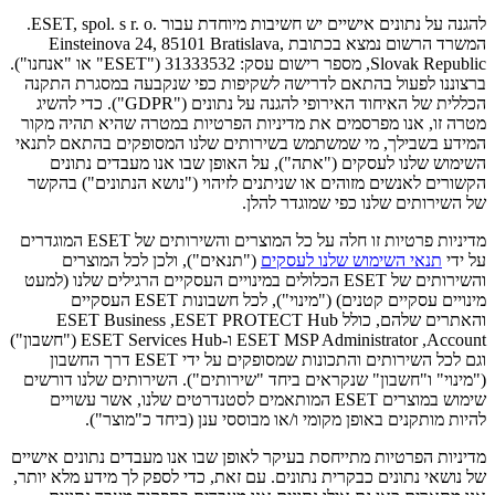
להגנה על נתונים אישיים יש חשיבות מיוחדת עבור ESET, spol. s r. o.‎.
המשרד הרשום נמצא בכתובת Einsteinova 24, 85101 Bratislava,
Slovak Republic, מספר רישום עסק: 31333532 ("
ESET
" או "
אנחנו
").
ברצוננו לפעול בהתאם לדרישה לשקיפות כפי שנקבעה במסגרת התקנה
הכללית של האיחוד האירופי להגנה על נתונים ("
GDPR
"). כדי להשיג
מטרה זו, אנו מפרסמים את מדיניות הפרטיות במטרה שהיא תהיה מקור
המידע בשבילך, מי שמשתמש בשירותים שלנו המסופקים בהתאם לתנאי
השימוש שלנו לעסקים ("
אתה
"), על האופן שבו אנו מעבדים נתונים
הקשורים לאנשים מזוהים או שניתנים לזיהוי ("
נושא הנתונים
") בהקשר
של השירותים שלנו כפי שמוגדר להלן.
מדיניות פרטיות זו חלה על כל המוצרים והשירותים של ESET המוגדרים
על ידי
תנאי השימוש שלנו לעסקים
("
תנאים
"), ולכן לכל המוצרים
והשירותים של ESET הכלולים במינויים העסקיים הרגילים שלנו (למעט
מינויים עסקיים קטנים) ("
מינוי
"), לכל חשבונות ESET העסקיים
והאתרים שלהם, כולל ESET PROTECT Hub, ‏ESET Business
Account, ‏ESET MSP Administrator ו-ESET Services Hub ("
חשבון
")
וגם לכל השירותים והתכונות שמסופקים על ידי ESET דרך החשבון
("
מינוי
" ו"
חשבון
" שנקראים ביחד "
שירותים
"). השירותים שלנו דורשים
שימוש במוצרים ESET המותאמים לסטנדרטים שלנו, אשר עשויים
להיות מותקנים באופן מקומי ו/או מבוססי ענן (ביחד כ"
מוצר
").
מדיניות הפרטיות מתייחסת בעיקר לאופן שבו אנו מעבדים נתונים אישיים
של נושאי נתונים כבקרית נתונים. עם זאת, כדי לספק לך מידע מלא יותר,