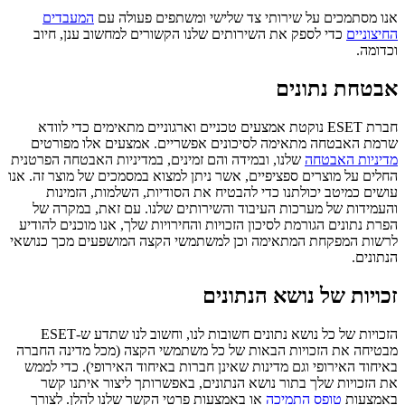
אנו מסתמכים על שירותי צד שלישי ומשתפים פעולה עם
המעבדים
החיצוניים
כדי לספק את השירותים שלנו הקשורים למחשוב ענן, חיוב
וכדומה.
אבטחת נתונים
חברת ESET נוקטת אמצעים טכניים וארגוניים מתאימים כדי לוודא
שרמת האבטחה מתאימה לסיכונים אפשריים. אמצעים אלו מפורטים
מדיניות האבטחה
שלנו, ובמידה והם זמינים, במדיניות האבטחה הפרטנית
החלים על מוצרים ספציפיים, אשר ניתן למצוא במסמכים של מוצר זה. אנו
עושים כמיטב יכולתנו כדי להבטיח את הסודיות, השלמות, הזמינות
והעמידות של מערכות העיבוד והשירותים שלנו. עם זאת, במקרה של
הפרת נתונים הגורמת לסיכון הזכויות והחירויות שלך, אנו מוכנים להודיע
לרשות המפקחת המתאימה וכן למשתמשי הקצה המושפעים מכך כנושאי
הנתונים.
זכויות של נושא הנתונים
הזכויות של כל נושא נתונים חשובות לנו, וחשוב לנו שתדע ש-ESET
מבטיחה את הזכויות הבאות של כל משתמשי הקצה (מכל מדינה החברה
באיחוד האירופי וגם מדינות שאינן חברות באיחוד האירופי). כדי לממש
את הזכויות שלך בתור נושא הנתונים, באפשרותך ליצור איתנו קשר
באמצעות
טופס התמיכה
או באמצעות פרטי הקשר שלנו להלן. לצורך