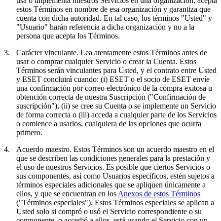
usa o implementa nuestros Servicios en una organización, acepta
estos Términos en nombre de esa organización y garantiza que
cuenta con dicha autoridad. En tal caso, los términos "Usted" y
"Usuario" harán referencia a dicha organización y no a la
persona que acepta los Términos.
3.
Carácter vinculante.
Lea atentamente estos Términos antes de
usar o comprar cualquier Servicio o crear la Cuenta. Estos
Términos serán vinculantes para Usted, y el contrato entre Usted
y ESET concluirá cuando: (i) ESET o el socio de ESET envíe
una confirmación por correo electrónico de la compra exitosa u
obtención correcta de nuestra Suscripción ("
Confirmación de
suscripción
"), (ii) se cree su Cuenta o se implemente un Servicio
de forma correcta o (iii) acceda a cualquier parte de los Servicios
o comience a usarlos, cualquiera de las opciones que ocurra
primero.
4.
Acuerdo maestro.
Estos Términos son un acuerdo maestro en el
que se describen las condiciones generales para la prestación y
el uso de nuestros Servicios. Es posible que ciertos Servicios o
sus componentes, así como Usuarios específicos, estén sujetos a
términos especiales adicionales que se apliquen únicamente a
ellos, y que se encuentran en los
Anexos de estos Términos
("
Términos especiales
"). Estos Términos especiales se aplican a
Usted solo si compró o usó el Servicio correspondiente o su
componente, o accedió a ellos, está usando el Servicio con un