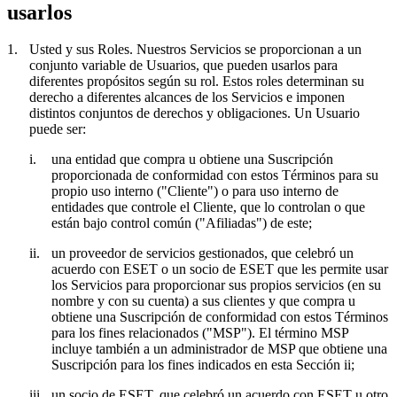
usarlos
1.
Usted y sus Roles.
Nuestros Servicios se proporcionan a un
conjunto variable de Usuarios, que pueden usarlos para
diferentes propósitos según su rol. Estos roles determinan su
derecho a diferentes alcances de los Servicios e imponen
distintos conjuntos de derechos y obligaciones. Un Usuario
puede ser:
i.
una entidad que compra u obtiene una Suscripción
proporcionada de conformidad con estos Términos para su
propio uso interno ("
Cliente
") o para uso interno de
entidades que controle el Cliente, que lo controlan o que
están bajo control común ("
Afiliadas
") de este;
ii.
un proveedor de servicios gestionados, que celebró un
acuerdo con ESET o un socio de ESET que les permite usar
los Servicios para proporcionar sus propios servicios (en su
nombre y con su cuenta) a sus clientes y que compra u
obtiene una Suscripción de conformidad con estos Términos
para los fines relacionados ("
MSP
"). El término MSP
incluye también a un administrador de MSP que obtiene una
Suscripción para los fines indicados en esta Sección ii;
iii.
un socio de ESET, que celebró un acuerdo con ESET u otro