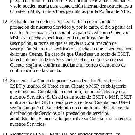
pueden distribuir ni ceder su Suscripción NFR a otras entidades
y solo pueden usarla para capacitación interna, demostraciones a
Clientes o MSP, u otros fines permitidos por la Política de NFR.
12.
Fecha de inicio de los servicios.
La fecha de inicio de la
prestación de nuestros Servicios y, por lo tanto, el día a partir del
cual los Servicios están disponibles para Usted como Cliente o
MSP, es la fecha especificada en la Confirmación de
suscripción, la fecha en que se envía la Confirmación de
suscripción (si no se especifica) o la fecha en que Usted crea con
éxito una Cuenta. En caso de que Usted sea un socio de ESET,
la fecha de inicio de los Servicios es el día en que se crea su
Cuenta, según se confirma mediante un correo electrónico de
confirmación de la Cuenta.
13.
Su cuenta.
La Cuenta le permite acceder a los Servicios de
ESET y usarlos. Si Usted es un Cliente o MSP, es obligatorio
que tenga una Cuenta; de lo contrario, no podrá activar y usar
nuestros Servicios. Si Usted es un socio de ESET o MSP, ESET
u otro socio de ESET creará previamente su Cuenta para Usted
según con quién haya celebrado un contrato relacionado con la
distribución de Servicios o la prestación de servicios
administrados. Es necesario que active su Cuenta para acceder a
nuestros Servicios.
14.
Productos de ESET.
Para usar los Servicios obtenidos, los