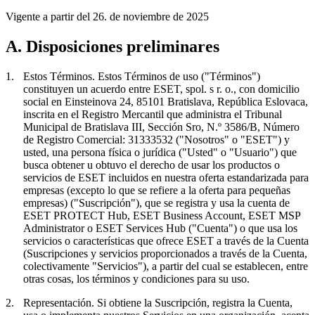
Vigente a partir del 26. de noviembre de 2025
A. Disposiciones preliminares
1.
Estos Términos.
Estos Términos de uso ("
Términos
")
constituyen un acuerdo entre ESET, spol. s r. o., con domicilio
social en Einsteinova 24, 85101 Bratislava, República Eslovaca,
inscrita en el Registro Mercantil que administra el Tribunal
Municipal de Bratislava III, Sección Sro, N.º 3586/B, Número
de Registro Comercial: 31333532 ("
Nosotros
" o "
ESET
") y
usted, una persona física o jurídica ("
Usted
" o "
Usuario
") que
busca obtener u obtuvo el derecho de usar los productos o
servicios de ESET incluidos en nuestra oferta estandarizada para
empresas (excepto lo que se refiere a la oferta para pequeñas
empresas) ("
Suscripción
"), que se registra y usa la cuenta de
ESET PROTECT Hub, ESET Business Account, ESET MSP
Administrator o ESET Services Hub ("
Cuenta
") o que usa los
servicios o características que ofrece ESET a través de la Cuenta
(Suscripciones y servicios proporcionados a través de la Cuenta,
colectivamente "
Servicios
"), a partir del cual se establecen, entre
otras cosas, los términos y condiciones para su uso.
2.
Representación.
Si obtiene la Suscripción, registra la Cuenta,