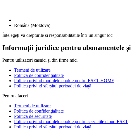
Română (Moldova)
Înțelegeți-vă drepturile și responsabilitățile într-un singur loc
Informații juridice pentru abonamentele și 
Pentru utilizatori casnici și din firme mici
Termeni de utilizare
Politica de confidenţialitate
Politica privind modulele cookie pentru ESET HOME
Politica privind sfârșitul perioadei de viață
Pentru afaceri
Termeni de utilizare
Politica de confidenţialitate
Politica de securitate
Politica privind modulele cookie pentru serviciile cloud ESET
Politica privind sfârșitul perioadei de viață