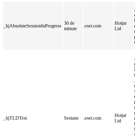
30 de
Hotjar
_hjAbsoluteSessionInProgress
.eset.com
minute
Ltd
Hotjar
_hjTLDTest
Sesiune
.eset.com
Ltd