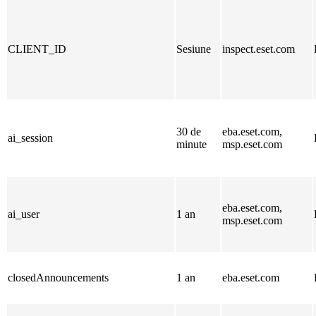
CLIENT_ID
Sesiune
inspect.eset.com
30 de
eba.eset.com,
ai_session
minute
msp.eset.com
eba.eset.com,
ai_user
1 an
msp.eset.com
closedAnnouncements
1 an
eba.eset.com