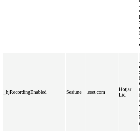
Hotjar
_hjRecordingEnabled
Sesiune
.eset.com
Ltd