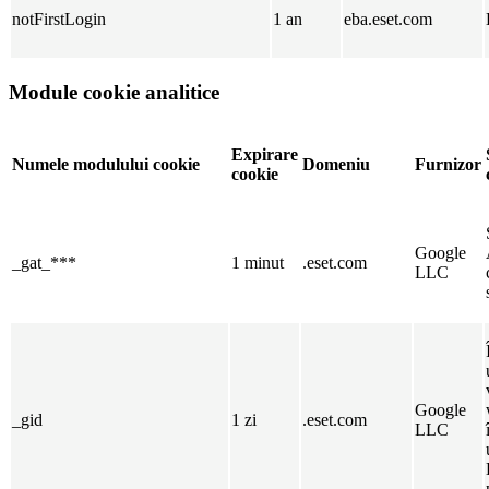
notFirstLogin
1 an
eba.eset.com
Module cookie analitice
Expirare
Numele modulului cookie
Domeniu
Furnizor
cookie
Google
_gat_***
1 minut
.eset.com
LLC
Google
_gid
1 zi
.eset.com
LLC