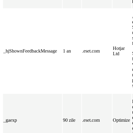
Hotjar
_hjShownFeedbackMessage
1 an
.eset.com
Ltd
_gaexp
90 zile
.eset.com
Optimize