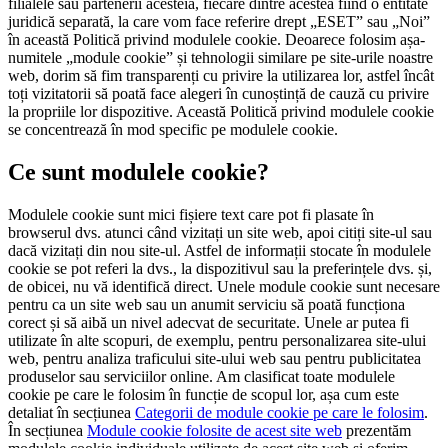
filialele sau partenerii acesteia, fiecare dintre acestea fiind o entitate
juridică separată, la care vom face referire drept „ESET” sau „Noi”
în această Politică privind modulele cookie. Deoarece folosim așa-
numitele „module cookie” și tehnologii similare pe site-urile noastre
web, dorim să fim transparenți cu privire la utilizarea lor, astfel încât
toți vizitatorii să poată face alegeri în cunoștință de cauză cu privire
la propriile lor dispozitive. Această Politică privind modulele cookie
se concentrează în mod specific pe modulele cookie.
Ce sunt modulele cookie?
Modulele cookie sunt mici fișiere text care pot fi plasate în
browserul dvs. atunci când vizitați un site web, apoi citiți site-ul sau
dacă vizitați din nou site-ul. Astfel de informații stocate în modulele
cookie se pot referi la dvs., la dispozitivul sau la preferințele dvs. și,
de obicei, nu vă identifică direct. Unele module cookie sunt necesare
pentru ca un site web sau un anumit serviciu să poată funcționa
corect și să aibă un nivel adecvat de securitate. Unele ar putea fi
utilizate în alte scopuri, de exemplu, pentru personalizarea site-ului
web, pentru analiza traficului site-ului web sau pentru publicitatea
produselor sau serviciilor online. Am clasificat toate modulele
cookie pe care le folosim în funcție de scopul lor, așa cum este
detaliat în secțiunea
Categorii de module cookie pe care le folosim
.
În secțiunea
Module cookie folosite de acest site web
prezentăm