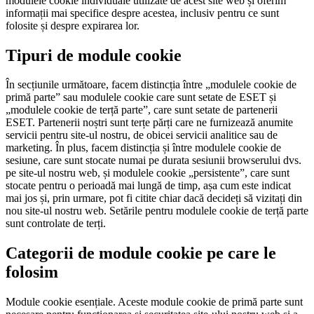
modulele cookie individuale utilizate de acest site web și oferim
informații mai specifice despre acestea, inclusiv pentru ce sunt
folosite și despre expirarea lor.
Tipuri de module cookie
În secțiunile următoare, facem distincția între „modulele cookie de
primă parte” sau modulele cookie care sunt setate de ESET și
„modulele cookie de terță parte”, care sunt setate de partenerii
ESET. Partenerii noștri sunt terțe părți care ne furnizează anumite
servicii pentru site-ul nostru, de obicei servicii analitice sau de
marketing. În plus, facem distincția și între modulele cookie de
sesiune, care sunt stocate numai pe durata sesiunii browserului dvs.
pe site-ul nostru web, și modulele cookie „persistente”, care sunt
stocate pentru o perioadă mai lungă de timp, așa cum este indicat
mai jos și, prin urmare, pot fi citite chiar dacă decideți să vizitați din
nou site-ul nostru web. Setările pentru modulele cookie de terță parte
sunt controlate de terți.
Categorii de module cookie pe care le
folosim
Module cookie esențiale.
Aceste module cookie de primă parte sunt