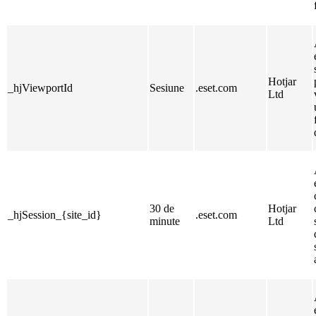
Hotjar
_hjViewportId
Sesiune
.eset.com
Ltd
30 de
Hotjar
_hjSession_{site_id}
.eset.com
minute
Ltd