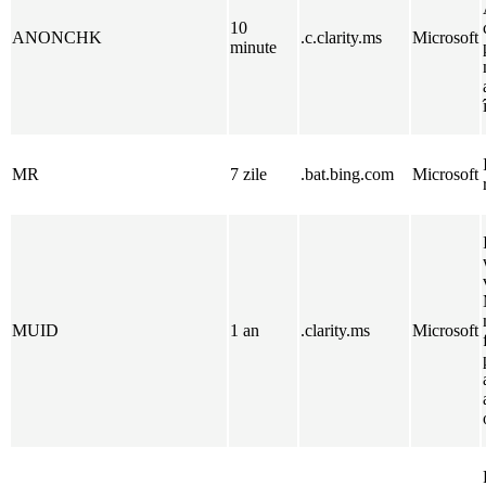
10
ANONCHK
.c.clarity.ms
Microsoft
minute
MR
7 zile
.bat.bing.com
Microsoft
MUID
1 an
.clarity.ms
Microsoft