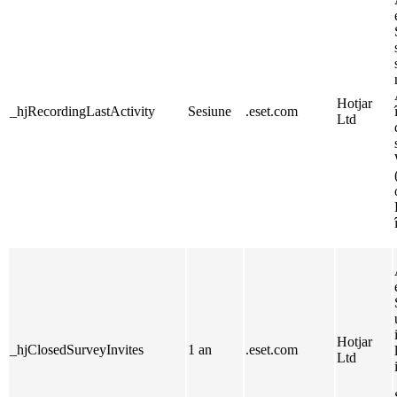
Hotjar
_hjRecordingLastActivity
Sesiune
.eset.com
Ltd
Hotjar
_hjClosedSurveyInvites
1 an
.eset.com
Ltd