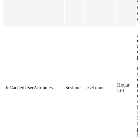
Hotjar
_hjCachedUserAttributes
Sesiune
.eset.com
Ltd