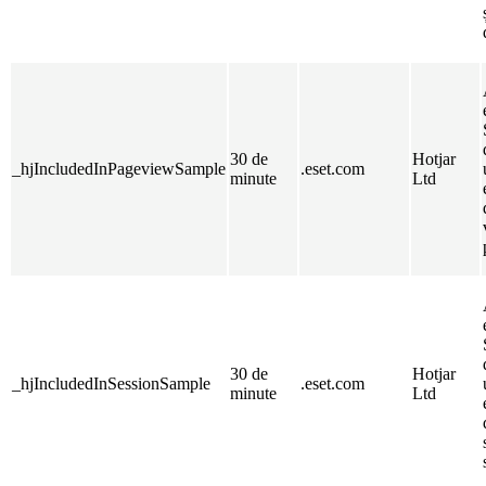
30 de
Hotjar
_hjIncludedInPageviewSample
.eset.com
minute
Ltd
30 de
Hotjar
_hjIncludedInSessionSample
.eset.com
minute
Ltd