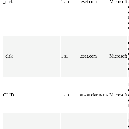
_clck
1 an
.eset.com
Microsoft
_clsk
1 zi
.eset.com
Microsoft
CLID
1 an
www.clarity.ms
Microsoft