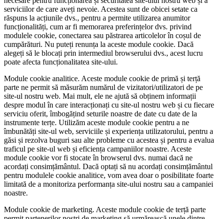
necesare pentru funcționarea și securitatea site-ului nostru web și a
serviciilor de care aveți nevoie. Acestea sunt de obicei setate ca
răspuns la acțiunile dvs., pentru a permite utilizarea anumitor
funcționalități, cum ar fi memorarea preferințelor dvs. privind
modulele cookie, conectarea sau păstrarea articolelor în coșul de
cumpărături. Nu puteți renunța la aceste module cookie. Dacă
alegeți să le blocați prin intermediul browserului dvs., acest lucru
poate afecta funcționalitatea site-ului.
Module cookie analitice.
Aceste module cookie de primă și terță
parte ne permit să măsurăm numărul de vizitatori/utilizatori de pe
site-ul nostru web. Mai mult, ele ne ajută să obținem informații
despre modul în care interacționați cu site-ul nostru web și cu fiecare
serviciu oferit, îmbogățind seturile noastre de date cu date de la
instrumente terțe. Utilizăm aceste module cookie pentru a ne
îmbunătăți site-ul web, serviciile și experiența utilizatorului, pentru a
găsi și rezolva buguri sau alte probleme cu acestea și pentru a evalua
traficul pe site-ul web și eficiența campaniilor noastre. Aceste
module cookie vor fi stocate în browserul dvs. numai dacă ne
acordați consimțământul. Dacă optați să nu acordați consimțământul
pentru modulele cookie analitice, vom avea doar o posibilitate foarte
limitată de a monitoriza performanța site-ului nostru sau a campaniei
noastre.
Module cookie de marketing.
Aceste module cookie de terță parte
permit partenerilor noștri de marketing să urmărească unele dintre