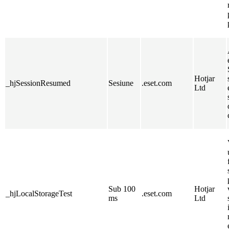
Hotjar
_hjSessionResumed
Sesiune
.eset.com
Ltd
Sub 100
Hotjar
_hjLocalStorageTest
.eset.com
ms
Ltd