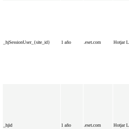
_hjSessionUser_{site_id}
1 año
.eset.com
Hotjar L
_hjid
1 año
.eset.com
Hotjar L