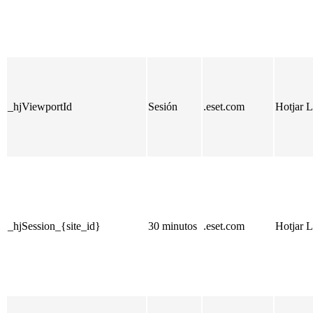
_hjViewportId
Sesión
.eset.com
Hotjar L
_hjSession_{site_id}
30 minutos
.eset.com
Hotjar L