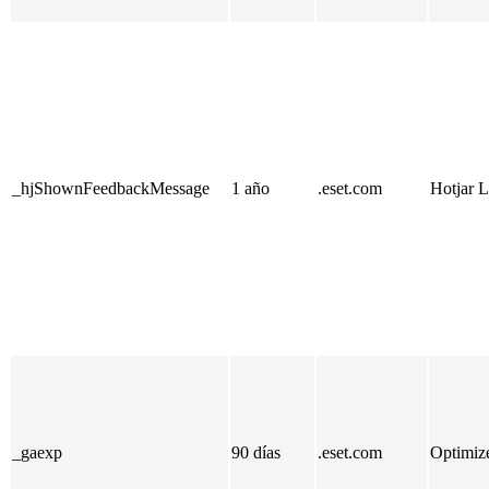
_hjShownFeedbackMessage
1 año
.eset.com
Hotjar L
_gaexp
90 días
.eset.com
Optimiz