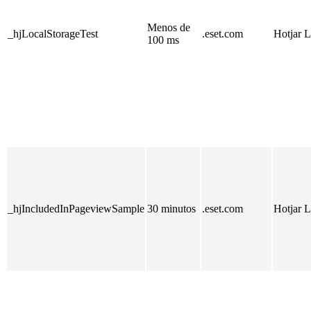
Menos de
_hjLocalStorageTest
.eset.com
Hotjar L
100 ms
_hjIncludedInPageviewSample
30 minutos
.eset.com
Hotjar L