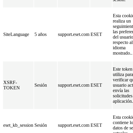
Esta cooki
realiza un
seguimient
las prefere
SiteLanguage
5 años
support.eset.com
ESET
del usuari
respecto al
idioma
mostrado..
Este token
utiliza par
verificar q
XSRF-
Sesión
support.eset.com
ESET
usuario ac
TOKEN
envía las
solicitudes
aplicación.
Esta cooki
contiene l
eset_kb_session
Sesión
support.eset.com
ESET
datos de s