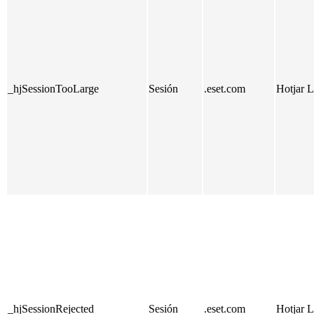
_hjSessionTooLarge
Sesión
.eset.com
Hotjar L
_hjSessionRejected
Sesión
.eset.com
Hotjar L