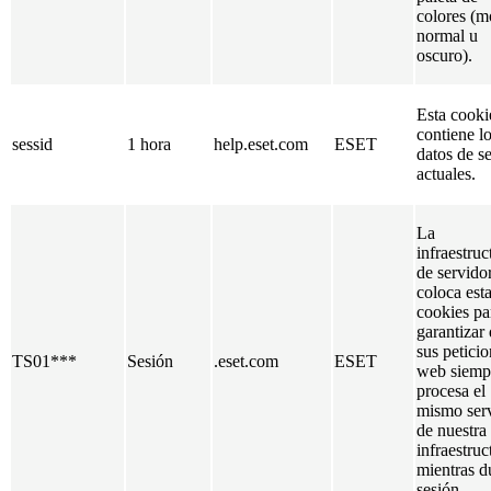
colores (
normal u
oscuro).
Esta cooki
contiene l
sessid
1 hora
help.eset.com
ESET
datos de s
actuales.
La
infraestruc
de servido
coloca est
cookies pa
garantizar
sus petici
TS01***
Sesión
.eset.com
ESET
web siempr
procesa el
mismo ser
de nuestra
infraestruc
mientras d
sesión.