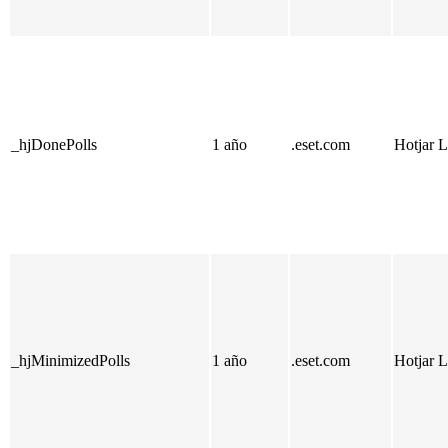
_hjDonePolls
1 año
.eset.com
Hotjar L
_hjMinimizedPolls
1 año
.eset.com
Hotjar L