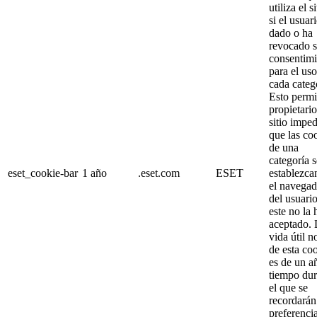
utiliza el s
si el usuar
dado o ha
revocado 
consentimi
para el us
cada categ
Esto permi
propietario
sitio imped
que las co
de una
categoría s
eset_cookie-bar
1 año
.eset.com
ESET
establezca
el navegad
del usuario
este no la 
aceptado. 
vida útil 
de esta co
es de un a
tiempo dur
el que se
recordarán
preferenci