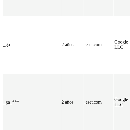
Google
_ga
2 años
.eset.com
LLC
Google
_ga_***
2 años
.eset.com
LLC