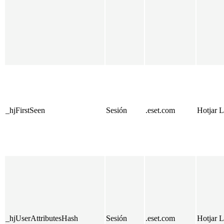
_hjFirstSeen
Sesión
.eset.com
Hotjar L
_hjUserAttributesHash
Sesión
.eset.com
Hotjar L