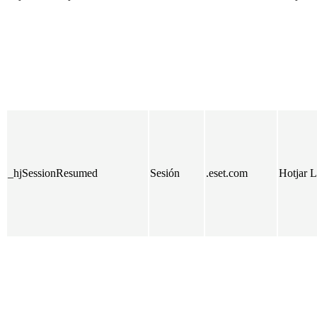
_hjSessionResumed
Sesión
.eset.com
Hotjar L