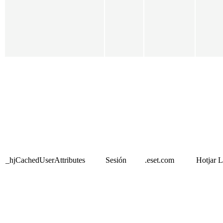
_hjCachedUserAttributes
Sesión
.eset.com
Hotjar L