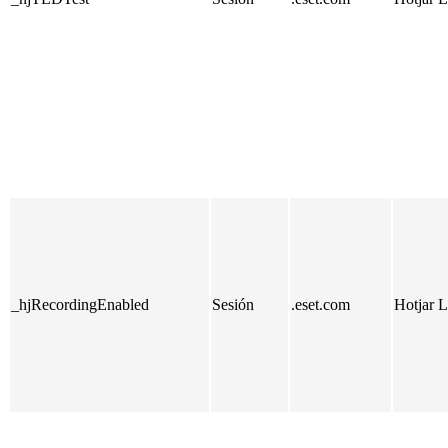
_hjRecordingEnabled
Sesión
.eset.com
Hotjar L