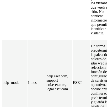
los visitan
que vuelva
sitio. No
contiene
informaci
que permit
identificar 
visitante.
De forma
predetermi
la paleta d
colores de 
sitio web s
selecciona
función de
help.eset.com,
configurac
support-
de su sist
help_mode
1 mes
ESET
eol.eset.com,
operativo.
legal.eset.com
cookie anu
configurac
predeterm
y guarda l
paleta de