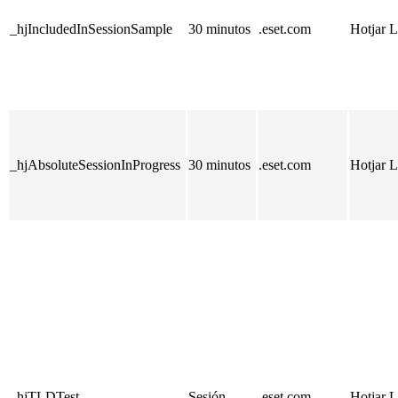
_hjIncludedInSessionSample
30 minutos
.eset.com
Hotjar L
_hjAbsoluteSessionInProgress
30 minutos
.eset.com
Hotjar L
_hjTLDTest
Sesión
.eset.com
Hotjar L