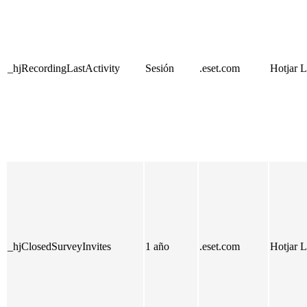
_hjRecordingLastActivity
Sesión
.eset.com
Hotjar L
_hjClosedSurveyInvites
1 año
.eset.com
Hotjar L