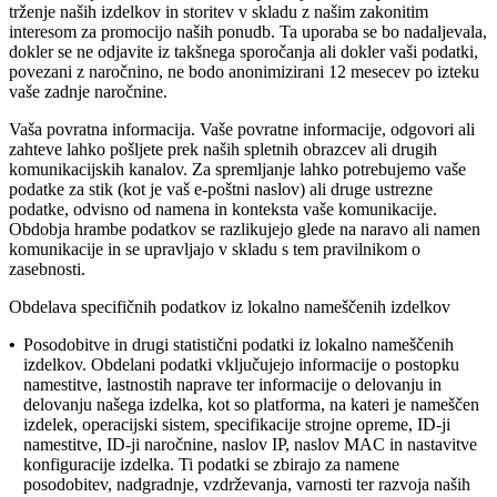
trženje naših izdelkov in storitev v skladu z našim zakonitim
interesom za promocijo naših ponudb. Ta uporaba se bo nadaljevala,
dokler se ne odjavite iz takšnega sporočanja ali dokler vaši podatki,
povezani z naročnino, ne bodo anonimizirani 12 mesecev po izteku
vaše zadnje naročnine.
Vaša povratna informacija.
Vaše povratne informacije, odgovori ali
zahteve lahko pošljete prek naših spletnih obrazcev ali drugih
komunikacijskih kanalov. Za spremljanje lahko potrebujemo vaše
podatke za stik (kot je vaš e-poštni naslov) ali druge ustrezne
podatke, odvisno od namena in konteksta vaše komunikacije.
Obdobja hrambe podatkov se razlikujejo glede na naravo ali namen
komunikacije in se upravljajo v skladu s tem pravilnikom o
zasebnosti.
Obdelava specifičnih podatkov iz lokalno nameščenih izdelkov
•
Posodobitve in drugi statistični podatki iz lokalno nameščenih
izdelkov.
Obdelani podatki vključujejo informacije o postopku
namestitve, lastnostih naprave ter informacije o delovanju in
delovanju našega izdelka, kot so platforma, na kateri je nameščen
izdelek, operacijski sistem, specifikacije strojne opreme, ID-ji
namestitve, ID-ji naročnine, naslov IP, naslov MAC in nastavitve
konfiguracije izdelka. Ti podatki se zbirajo za namene
posodobitev, nadgradnje, vzdrževanja, varnosti ter razvoja naših