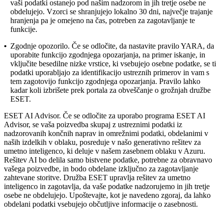
vaši podatki ostanejo pod našim nadzorom in jih tretje osebe ne
obdelujejo. Vzorci se shranjujejo lokalno 30 dni, največje trajanje
hranjenja pa je omejeno na čas, potreben za zagotavljanje te
funkcije.
•
Zgodnje opozorilo.
Če se odločite, da nastavite pravilo YARA, da
uporabite funkcijo zgodnjega opozarjanja, na primer iskanje, in
vključite besedilne nizke vrstice, ki vsebujejo osebne podatke, se ti
podatki uporabljajo za identifikacijo ustreznih primerov in vam s
tem zagotovijo funkcijo zgodnjega opozarjanja. Pravilo lahko
kadar koli izbrišete prek portala za obveščanje o grožnjah družbe
ESET.
ESET AI Advisor.
Če se odločite za uporabo programa ESET AI
Advisor, se vaša poizvedba skupaj z ustreznimi podatki iz
nadzorovanih končnih naprav in omrežnimi podatki, obdelanimi v
naših izdelkih v oblaku, posreduje v našo generativno rešitev za
umetno inteligenco, ki deluje v našem zasebnem oblaku v Azuru.
Rešitev AI bo delila samo bistvene podatke, potrebne za obravnavo
vašega poizvedbe, in bodo obdelane izključno za zagotavljanje
zahtevane storitve. Družba ESET upravlja rešitev za umetno
inteligenco in zagotavlja, da vaše podatke nadzorujemo in jih tretje
osebe ne obdelujejo. Upoštevajte, kot je navedeno zgoraj, da lahko
obdelani podatki vsebujejo občutljive informacije o zasebnosti.