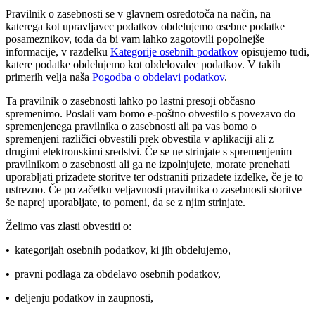
Pravilnik o zasebnosti se v glavnem osredotoča na način, na
katerega kot upravljavec podatkov obdelujemo osebne podatke
posameznikov, toda da bi vam lahko zagotovili popolnejše
informacije, v razdelku
Kategorije osebnih podatkov
opisujemo tudi,
katere podatke obdelujemo kot obdelovalec podatkov. V takih
primerih velja naša
Pogodba o obdelavi podatkov
.
Ta pravilnik o zasebnosti lahko po lastni presoji občasno
spremenimo. Poslali vam bomo e-poštno obvestilo s povezavo do
spremenjenega pravilnika o zasebnosti ali pa vas bomo o
spremenjeni različici obvestili prek obvestila v aplikaciji ali z
drugimi elektronskimi sredstvi. Če se ne strinjate s spremenjenim
pravilnikom o zasebnosti ali ga ne izpolnjujete, morate prenehati
uporabljati prizadete storitve ter odstraniti prizadete izdelke, če je to
ustrezno. Če po začetku veljavnosti pravilnika o zasebnosti storitve
še naprej uporabljate, to pomeni, da se z njim strinjate.
Želimo vas zlasti obvestiti o:
•
kategorijah osebnih podatkov, ki jih obdelujemo,
•
pravni podlaga za obdelavo osebnih podatkov,
•
deljenju podatkov in zaupnosti,