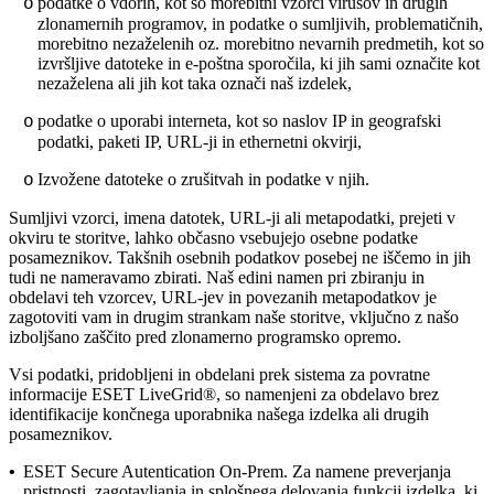
podatke o vdorih, kot so morebitni vzorci virusov in drugih
o
zlonamernih programov, in podatke o sumljivih, problematičnih,
morebitno nezaželenih oz. morebitno nevarnih predmetih, kot so
izvršljive datoteke in e-poštna sporočila, ki jih sami označite kot
nezaželena ali jih kot taka označi naš izdelek,
podatke o uporabi interneta, kot so naslov IP in geografski
o
podatki, paketi IP, URL-ji in ethernetni okvirji,
Izvožene datoteke o zrušitvah in podatke v njih.
o
Sumljivi vzorci, imena datotek, URL-ji ali metapodatki, prejeti v
okviru te storitve, lahko občasno vsebujejo osebne podatke
posameznikov. Takšnih osebnih podatkov posebej ne iščemo in jih
tudi ne nameravamo zbirati. Naš edini namen pri zbiranju in
obdelavi teh vzorcev, URL-jev in povezanih metapodatkov je
zagotoviti vam in drugim strankam naše storitve, vključno z našo
izboljšano zaščito pred zlonamerno programsko opremo.
Vsi podatki, pridobljeni in obdelani prek sistema za povratne
informacije ESET LiveGrid®, so namenjeni za obdelavo brez
identifikacije končnega uporabnika našega izdelka ali drugih
posameznikov.
•
ESET Secure Autentication On-Prem.
Za namene preverjanja
pristnosti, zagotavljanja in splošnega delovanja funkcij izdelka, ki