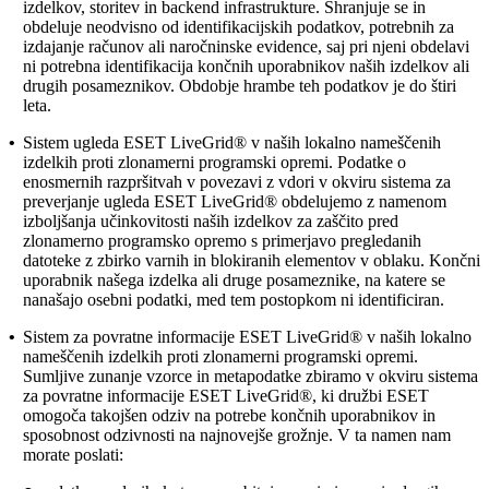
izdelkov, storitev in backend infrastrukture. Shranjuje se in
obdeluje neodvisno od identifikacijskih podatkov, potrebnih za
izdajanje računov ali naročninske evidence, saj pri njeni obdelavi
ni potrebna identifikacija končnih uporabnikov naših izdelkov ali
drugih posameznikov. Obdobje hrambe teh podatkov je do štiri
leta.
•
Sistem ugleda ESET LiveGrid®
v naših lokalno nameščenih
izdelkih proti zlonamerni programski opremi. Podatke o
enosmernih razpršitvah v povezavi z vdori v okviru sistema za
preverjanje ugleda ESET LiveGrid® obdelujemo z namenom
izboljšanja učinkovitosti naših izdelkov za zaščito pred
zlonamerno programsko opremo s primerjavo pregledanih
datoteke z zbirko varnih in blokiranih elementov v oblaku. Končni
uporabnik našega izdelka ali druge posameznike, na katere se
nanašajo osebni podatki, med tem postopkom ni identificiran.
•
Sistem za povratne informacije ESET LiveGrid®
v naših lokalno
nameščenih izdelkih proti zlonamerni programski opremi.
Sumljive zunanje vzorce in metapodatke zbiramo v okviru sistema
za povratne informacije ESET LiveGrid®, ki družbi ESET
omogoča takojšen odziv na potrebe končnih uporabnikov in
sposobnost odzivnosti na najnovejše grožnje. V ta namen nam
morate poslati: