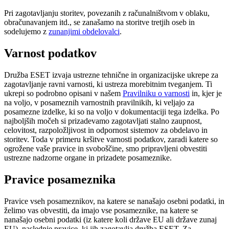
Pri zagotavljanju storitev, povezanih z računalništvom v oblaku,
obračunavanjem itd., se zanašamo na storitve tretjih oseb in
sodelujemo z
zunanjimi obdelovalci
.
Varnost podatkov
Družba ESET izvaja ustrezne tehnične in organizacijske ukrepe za
zagotavljanje ravni varnosti, ki ustreza morebitnim tveganjem. Ti
ukrepi so podrobno opisani v našem
Pravilniku o varnosti
in, kjer je
na voljo, v posameznih varnostnih pravilnikih, ki veljajo za
posamezne izdelke, ki so na voljo v dokumentaciji tega izdelka. Po
najboljših močeh si prizadevamo zagotavljati stalno zaupnost,
celovitost, razpoložljivost in odpornost sistemov za obdelavo in
storitev. Toda v primeru kršitve varnosti podatkov, zaradi katere so
ogrožene vaše pravice in svoboščine, smo pripravljeni obvestiti
ustrezne nadzorne organe in prizadete posameznike.
Pravice posameznika
Pravice vseh posameznikov, na katere se nanašajo osebni podatki, in
želimo vas obvestiti, da imajo vse posameznike, na katere se
nanašajo osebni podatki (iz katere koli države EU ali države zunaj
EU), naslednje pravice, ki jih zagotavlja družba ESET. Za