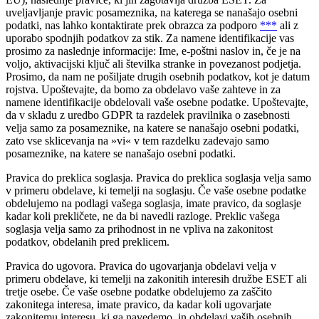
uveljavljanje pravic posameznika, na katerega se nanašajo osebni
podatki, nas lahko kontaktirate prek obrazca za podporo
***
ali z
uporabo spodnjih podatkov za stik. Za namene identifikacije vas
prosimo za naslednje informacije: Ime, e-poštni naslov in, če je na
voljo, aktivacijski ključ ali številka stranke in povezanost podjetja.
Prosimo, da nam ne pošiljate drugih osebnih podatkov, kot je datum
rojstva. Upoštevajte, da bomo za obdelavo vaše zahteve in za
namene identifikacije obdelovali vaše osebne podatke. Upoštevajte,
da v skladu z uredbo GDPR ta razdelek pravilnika o zasebnosti
velja samo za posameznike, na katere se nanašajo osebni podatki,
zato vse sklicevanja na »vi« v tem razdelku zadevajo samo
posameznike, na katere se nanašajo osebni podatki.
Pravica do preklica soglasja.
Pravica do preklica soglasja velja samo
v primeru obdelave, ki temelji na soglasju. Če vaše osebne podatke
obdelujemo na podlagi vašega soglasja, imate pravico, da soglasje
kadar koli prekličete, ne da bi navedli razloge. Preklic vašega
soglasja velja samo za prihodnost in ne vpliva na zakonitost
podatkov, obdelanih pred preklicem.
Pravica do ugovora.
Pravica do ugovarjanja obdelavi velja v
primeru obdelave, ki temelji na zakonitih interesih družbe ESET ali
tretje osebe. Če vaše osebne podatke obdelujemo za zaščito
zakonitega interesa, imate pravico, da kadar koli ugovarjate
zakonitemu interesu, ki ga navedemo, in obdelavi vaših osebnih