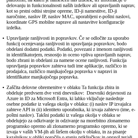
delovanju in funkcionalnosti naših izdelkov ali upravljanih naprav,
kot so prstni odtisi strojne opreme, ID-ji namestitve, ID-ji
naročnine, naslov IP, naslov MAC, uporabljeni e-poštni naslovi,
koordinate GPS mobilne naprave ali nastavitve konfiguracije
izdelka.
•
Upravljanje ranljivosti in popravkov.
Če se odločite za uporabo
funkcij ocenjevanja ranljivosti in upravljanja popravkov, bodo
obdelani dodatni podatki. Podatki, povezani z imenom ranljivosti
in identifikatorjem, resnostjo in oceno vpliva upravljanih naprav,
bodo zbrani in obdelani za namene ocene ranljivosti. Funkcija
upravljanja popravkov zahteva tudi ime aplikacije, različico in
prodajalca, različico manjkajočega popravka v napravi in
identifikator manjkajočega popravka.
•
Zaščita delovne obremenitve v oblaku
Ta funkcija zbira in
obdeluje predvsem dve vrsti dnevnikov: Dnevniki dejavnosti za
Azure in ID za Microsoft Entra, ki lahko vključuje naslednje
osebne podatke iz vašega okolja v oblaku: (i) naslov IP izvajalca
zahteve API in (ii) identiteto uporabnika, ki izvaja zahtevo (ime, e-
poštni naslov). Takšni podatki iz vašega okolja v oblaku se
obdelujejo za odkrivanje in odzivanje na morebitno zlonamerno
programsko opremo ali zlonamerno programsko opremo, ki se
izvaja v vaših VM-jih ali širšem okolju v oblaku, in za pisanje
kazalnikov v obliki poročila o stanju priključkov in opravil ter/ali