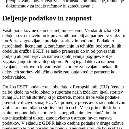
predpisovanje obveznosti za elektronske komunikacije, hranjenje
dokumentov za izdajo računov in zaračunavanje.
Deljenje podatkov in zaupnost
Vaših podatkov ne delimo s tretjimi osebami. Vendar družba ESET
deluje po vsem svetu prek povezanih podjetij ali partnerjev v okviru
mreže za zagotavljanje prodaje, storitev in podpore. Podatki o
naročninah, licenciranju, zaračunavanju in tehnični podpori, ki jih
obdeluje družba ESET, se lahko prenesejo do in od povezanih
podjetij ali partnerjev za namen izpolnjevanja pogojev, kot je
zagotavljanje storitev ali podpore. Poleg tega lahko za namene
izvajanja strokovnih in varnostnih storitev za izvajanje nekaterih
delov teh storitev vključimo naše zaupanja vredne partnerje kot
podizvajalce.
Družba ESET podatke raje obdeluje v Evropski uniji (EU). Vendar
pa bo glede na vašo lokacijo (uporaba naših izdelkov in/ali storitev
zunaj EU) in/ali storitev, ki jo izberete, morda treba vaše podatke
prenesti v državo zunaj EU. Na primer, v povezavi z računalništvom
v oblaku uporabljamo storitve tretjih oseb. V teh primerih skrbno
izbiramo ponudnike storitev in s pogodbenimi ter tehničnimi in
organizacijskimi ukrepi zagotavljamo ustrezno raven varstva
podatkov. V skladu z GDPR lahko osebne podatke v druge države
prenesemo le pod posebnimi pogoji. Zagotavljamo, da bo vsak tak