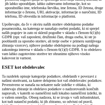
jih lahko uporabljate, lahko zahtevamo informacije, kot so
uporabniško ime, telefonska številka, ime žetona, ID žetona, druge
informacije o žetonu, URL aktivacije, informacije o naročnini, ID
telefona, ID obvestila in informacije o platformi.
Upoštevajte, da če v okviru naših storitev obdelujemo podatke
posameznika, na katerega se nanašajo osebni podatki, ki ni sprejel
naših pogojev in zato ni sklenil pogodbe v skladu s členom 6(1)(b)
GDPR (npr. vaš zaposleni, družinski član, druga oseba, ki ste jo
pooblastili za uporabo storitev, ali tretje osebe v primeru sumljivega
zbiranja vzorcev), njihove podatke obdelujemo na podlagi našega
zakonitega interesa v skladu s členom 6(1)(f) GDPR. S to obdelavo
vam lahko zagotovimo storitve ter ohranimo njihovo visoko
kakovost in varnost.
ESET kot obdelovalec
Ta razdelek opisuje kategorije podatkov, obdelanih v povezavi z
našimi storitvami, za katere delujemo kot vaš obdelovalec podatkov.
Prvenstveno se nanaša na nekatere naše izdelke v oblaku, ki
zahtevajo zbiranje in obdelavo podatkov o nadzorovanih končnih
napravah, v katerih so nameščeni naši lokalno nameščeni izdelki, in
o vašem omrežju. Obseg nadzora, ki se izvaja v vaši infrastrukturi,
kot tudi natančni podatki, ki jih zbiramo, so odvisni od pravil,