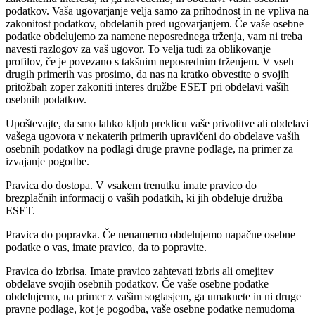
podatkov. Vaša ugovarjanje velja samo za prihodnost in ne vpliva na
zakonitost podatkov, obdelanih pred ugovarjanjem. Če vaše osebne
podatke obdelujemo za namene neposrednega trženja, vam ni treba
navesti razlogov za vaš ugovor. To velja tudi za oblikovanje
profilov, če je povezano s takšnim neposrednim trženjem. V vseh
drugih primerih vas prosimo, da nas na kratko obvestite o svojih
pritožbah zoper zakoniti interes družbe ESET pri obdelavi vaših
osebnih podatkov.
Upoštevajte, da smo lahko kljub preklicu vaše privolitve ali obdelavi
vašega ugovora v nekaterih primerih upravičeni do obdelave vaših
osebnih podatkov na podlagi druge pravne podlage, na primer za
izvajanje pogodbe.
Pravica do dostopa.
V vsakem trenutku imate pravico do
brezplačnih informacij o vaših podatkih, ki jih obdeluje družba
ESET.
Pravica do popravka.
Če nenamerno obdelujemo napačne osebne
podatke o vas, imate pravico, da to popravite.
Pravica do izbrisa.
Imate pravico zahtevati izbris ali omejitev
obdelave svojih osebnih podatkov. Če vaše osebne podatke
obdelujemo, na primer z vašim soglasjem, ga umaknete in ni druge
pravne podlage, kot je pogodba, vaše osebne podatke nemudoma