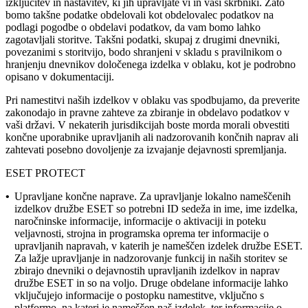
izključitev in nastavitev, ki jih upravljate vi in vaši skrbniki. Zato
bomo takšne podatke obdelovali kot obdelovalec podatkov na
podlagi pogodbe o obdelavi podatkov, da vam bomo lahko
zagotavljali storitve. Takšni podatki, skupaj z drugimi dnevniki,
povezanimi s storitvijo, bodo shranjeni v skladu s pravilnikom o
hranjenju dnevnikov določenega izdelka v oblaku, kot je podrobno
opisano v dokumentaciji.
Pri namestitvi naših izdelkov v oblaku vas spodbujamo, da preverite
zakonodajo in pravne zahteve za zbiranje in obdelavo podatkov v
vaši državi. V nekaterih jurisdikcijah boste morda morali obvestiti
končne uporabnike upravljanih ali nadzorovanih končnih naprav ali
zahtevati posebno dovoljenje za izvajanje dejavnosti spremljanja.
ESET PROTECT
•
Upravljane končne naprave.
Za upravljanje lokalno nameščenih
izdelkov družbe ESET so potrebni ID sedeža in ime, ime izdelka,
naročninske informacije, informacije o aktivaciji in poteku
veljavnosti, strojna in programska oprema ter informacije o
upravljanih napravah, v katerih je nameščen izdelek družbe ESET.
Za lažje upravljanje in nadzorovanje funkcij in naših storitev se
zbirajo dnevniki o dejavnostih upravljanih izdelkov in naprav
družbe ESET in so na voljo. Druge obdelane informacije lahko
vključujejo informacije o postopku namestitve, vključno s
platformo, na kateri je nameščen naš izdelek, ter informacije o