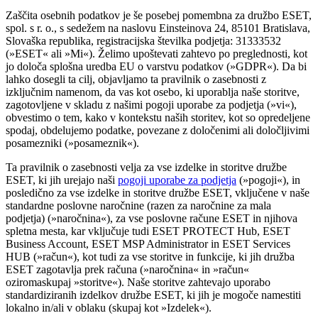
Zaščita osebnih podatkov je še posebej pomembna za družbo ESET,
spol. s r. o., s sedežem na naslovu Einsteinova 24, 85101 Bratislava,
Slovaška republika, registracijska številka podjetja: 31333532
(»
ESET
« ali »
Mi
«). Želimo upoštevati zahtevo po preglednosti, kot
jo določa splošna uredba EU o varstvu podatkov (»
GDPR
«). Da bi
lahko dosegli ta cilj, objavljamo ta pravilnik o zasebnosti z
izključnim namenom, da vas kot osebo, ki uporablja naše storitve,
zagotovljene v skladu z našimi pogoji uporabe za podjetja (»
vi
«),
obvestimo o tem, kako v kontekstu naših storitev, kot so opredeljene
spodaj, obdelujemo podatke, povezane z določenimi ali določljivimi
posamezniki (»
posameznik
«).
Ta pravilnik o zasebnosti velja za vse izdelke in storitve družbe
ESET, ki jih urejajo naši
pogoji uporabe za podjetja
(»
pogoji
«), in
posledično za vse izdelke in storitve družbe ESET, vključene v naše
standardne poslovne naročnine (razen za naročnine za mala
podjetja) (»
naročnina
«), za vse poslovne račune ESET in njihova
spletna mesta, kar vključuje tudi ESET PROTECT Hub, ESET
Business Account, ESET MSP Administrator in ESET Services
HUB (»
račun
«), kot tudi za vse storitve in funkcije, ki jih družba
ESET zagotavlja prek računa (»
naročnina
« in »
račun
«
oziromaskupaj »
storitve
«). Naše storitve zahtevajo uporabo
standardiziranih izdelkov družbe ESET, ki jih je mogoče namestiti
lokalno in/ali v oblaku (skupaj kot »
Izdelek
«).