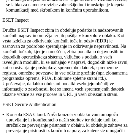
se lahko za namene revizije zabeležijo tudi transkripcije klepeta
komunikacij med skrbnikom in končnim uporabnikom.
ESET Inspect
Družba ESET Inspect zbira in obdeluje podatke iz nadzorovanih
končnih naprav in omrežja ter jih pošilja v konzolo v oblaku. Kot
vrsta izdelka za odkrivanje končnih točk in odziv (EDR) je
zasnovan za podrobno spremljanje in odkrivanje nepravilnosti. Na
končnih točkah, kjer je nameščen, zbira podatke o dejavnostih in
dogodkih operacijskega sistema, vključno s podatki o vseh
izvedljivih modulih, ki se nahajajo v napravi, dogodkih nizke ravni,
kot so ustvarjanje postopkov, spremembe datotek, spremembe
registra, omrežne povezave in vse odkrite grožnje (npr. zlonamerna
programska oprema, PUA, blokirane spletne strani itd.).
Upoštevajte, da lahko obdelani podatki vsebujejo občutljive
informacije o zasebnosti, kot so imena vseh spremenjenih datotek,
ukazne vrstice za vse procese in URL-ji vseh obiskanih strani.
ESET Secure Authentication
•
Konsola ESA Cloud.
Naša konzola v oblaku vam omogoča
upravljanje in konfiguracijo naših storitev ter deluje tudi kot
strežnik za preverjanje pristnosti v oblaku, ki obdeluje zahteve za
preverjanje pristnosti iz končnih naprav, za katere ste omogočili