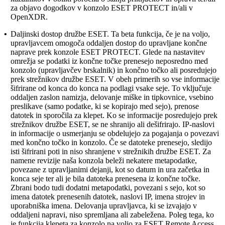
za objavo dogodkov v konzolo ESET PROTECT in/ali v
OpenXDR.
•
Daljinski dostop družbe ESET.
Ta beta funkcija, če je na voljo,
upravljavcem omogoča oddaljen dostop do upravljane končne
naprave prek konzole ESET PROTECT. Glede na nastavitev
omrežja se podatki iz končne točke prenesejo neposredno med
konzolo (upravljavčev brskalnik) in končno točko ali posredujejo
prek strežnikov družbe ESET. V obeh primerih so vse informacije
šifrirane od konca do konca na podlagi vsake seje. To vključuje
oddaljen zaslon namizja, delovanje miške in tipkovnice, vsebino
preslikave (samo podatke, ki se kopirajo med sejo), prenose
datotek in sporočila za klepet. Ko se informacije posredujejo prek
strežnikov družbe ESET, se ne shranijo ali dešifrirajo. IP-naslovi
in informacije o usmerjanju se obdelujejo za pogajanja o povezavi
med končno točko in konzolo. Če se datoteke prenesejo, sledijo
isti šifrirani poti in niso shranjene v strežnikih družbe ESET. Za
namene revizije naša konzola beleži nekatere metapodatke,
povezane z upravljanimi dejanji, kot so datum in ura začetka in
konca seje ter ali je bila datoteka prenesena iz končne točke.
Zbrani bodo tudi dodatni metapodatki, povezani s sejo, kot so
imena datotek prenesenih datotek, naslovi IP, imena strojev in
uporabniška imena. Delovanja upravljavca, ki se izvajajo v
oddaljeni napravi, niso spremljana ali zabeležena. Poleg tega, ko
je funkcija klepeta za konzolo na voljo za ESET Remote Access,