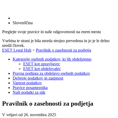
Slovenščina
Preglejte svoje pravice in naše odgovornosti na enem mestu
Vsebina te strani je bila morda strojno prevedena in jo je le delno
uredil človek.
ESET Legal Hub
>
Pravilnik o zasebnosti za podjetja
Kategorije osebnih podatkov, ki jih obdelujemo
ESET kot upravljavec
ESET kot obdelovalec
Pravna podlaga za obdelavo osebnih podatkov
Deljenje podatkov in zaupnost
Varnost podatkov
Pravice posameznika
Naši podatki za stik
Pravilnik o zasebnosti za podjetja
V veljavi od 26. novembra 2025