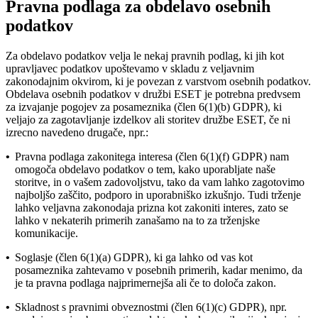
Pravna podlaga za obdelavo osebnih
podatkov
Za obdelavo podatkov velja le nekaj pravnih podlag, ki jih kot
upravljavec podatkov upoštevamo v skladu z veljavnim
zakonodajnim okvirom, ki je povezan z varstvom osebnih podatkov.
Obdelava osebnih podatkov v družbi ESET je potrebna predvsem
za izvajanje pogojev za posameznika (člen 6(1)(b) GDPR), ki
veljajo za zagotavljanje izdelkov ali storitev družbe ESET, če ni
izrecno navedeno drugače, npr.:
•
Pravna podlaga zakonitega interesa (člen 6(1)(f) GDPR) nam
omogoča obdelavo podatkov o tem, kako uporabljate naše
storitve, in o vašem zadovoljstvu, tako da vam lahko zagotovimo
najboljšo zaščito, podporo in uporabniško izkušnjo. Tudi trženje
lahko veljavna zakonodaja prizna kot zakoniti interes, zato se
lahko v nekaterih primerih zanašamo na to za trženjske
komunikacije.
•
Soglasje (člen 6(1)(a) GDPR), ki ga lahko od vas kot
posameznika zahtevamo v posebnih primerih, kadar menimo, da
je ta pravna podlaga najprimernejša ali če to določa zakon.
•
Skladnost s pravnimi obveznostmi (člen 6(1)(c) GDPR), npr.