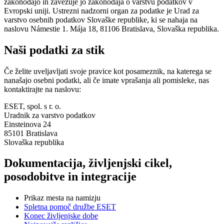
zakonodajo in zavezuje jo zakonodaja o varstvu podatkov v
Evropski uniji. Ustrezni nadzorni organ za podatke je Urad za
varstvo osebnih podatkov Slovaške republike, ki se nahaja na
naslovu Námestie 1. Mája 18, 81106 Bratislava, Slovaška republika.
Naši podatki za stik
Če želite uveljavljati svoje pravice kot posameznik, na katerega se
nanašajo osebni podatki, ali če imate vprašanja ali pomisleke, nas
kontaktirajte na naslovu:
ESET, spol. s r. o.
Uradnik za varstvo podatkov
Einsteinova 24
85101 Bratislava
Slovaška republika
Dokumentacija, življenjski cikel,
posodobitve in integracije
Prikaz mesta na namizju
Spletna pomoč družbe ESET
Konec življenjske dobe