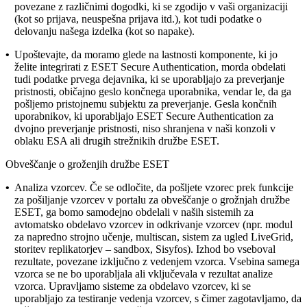
povezane z različnimi dogodki, ki se zgodijo v vaši organizaciji
(kot so prijava, neuspešna prijava itd.), kot tudi podatke o
delovanju našega izdelka (kot so napake).
•
Upoštevajte, da moramo glede na lastnosti komponente, ki jo
želite integrirati z ESET Secure Authentication, morda obdelati
tudi podatke prvega dejavnika, ki se uporabljajo za preverjanje
pristnosti, običajno geslo končnega uporabnika, vendar le, da ga
pošljemo pristojnemu subjektu za preverjanje. Gesla končnih
uporabnikov, ki uporabljajo ESET Secure Authentication za
dvojno preverjanje pristnosti, niso shranjena v naši konzoli v
oblaku ESA ali drugih strežnikih družbe ESET.
Obveščanje o groženjih družbe ESET
•
Analiza vzorcev.
Če se odločite, da pošljete vzorec prek funkcije
za pošiljanje vzorcev v portalu za obveščanje o grožnjah družbe
ESET, ga bomo samodejno obdelali v naših sistemih za
avtomatsko obdelavo vzorcev in odkrivanje vzorcev (npr. modul
za napredno strojno učenje, multiscan, sistem za ugled LiveGrid,
storitev replikatorjev – sandbox, Sisyfos). Izhod bo vseboval
rezultate, povezane izključno z vedenjem vzorca. Vsebina samega
vzorca se ne bo uporabljala ali vključevala v rezultat analize
vzorca. Upravljamo sisteme za obdelavo vzorcev, ki se
uporabljajo za testiranje vedenja vzorcev, s čimer zagotavljamo, da