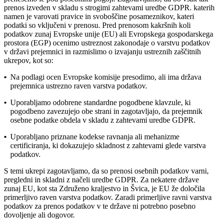
prenos izveden v skladu s strogimi zahtevami uredbe GDPR. katerih
namen je varovati pravice in svoboščine posameznikov, kateri
podatki so vključeni v prenosu. Pred prenosom kakršnih koli
podatkov zunaj Evropske unije (EU) ali Evropskega gospodarskega
prostora (EGP) ocenimo ustreznost zakonodaje o varstvu podatkov
v državi prejemnici in razmislimo o izvajanju ustreznih zaščitnih
ukrepov, kot so:
•
Na podlagi ocen Evropske komisije presodimo, ali ima država
prejemnica ustrezno raven varstva podatkov.
•
Uporabljamo odobrene standardne pogodbene klavzule, ki
pogodbeno zavezujejo obe strani in zagotavljajo, da prejemnik
osebne podatke obdela v skladu z zahtevami uredbe GDPR.
•
Uporabljano priznane kodekse ravnanja ali mehanizme
certificiranja, ki dokazujejo skladnost z zahtevami glede varstva
podatkov.
S temi ukrepi zagotavljamo, da so prenosi osebnih podatkov varni,
pregledni in skladni z načeli uredbe GDPR. Za nekatere države
zunaj EU, kot sta Združeno kraljestvo in Švica, je EU že določila
primerljivo raven varstva podatkov. Zaradi primerljive ravni varstva
podatkov za prenos podatkov v te države ni potrebno posebno
dovoljenje ali dogovor.