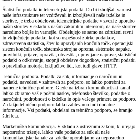
Štatistični podatki in telemetrijski podatki.
Da bi izboljšali varnost
naše infrastrukture ter vzdrževali in izboljševali naše izdelke in
storitve, je treba obdelovati telemetrijske podatke v zvezi z uporabo
naših storitev v skladu z našim zakonitim interesom, da naše storitve
naredimo boljše in varnejše. Obdelujejo se samo na združeni ravni
in vključujejo podatke, kot so uspešnost zbirke podatkov,
zdravstvena statistika, število upravljanih končnih točk, operacijski
sistem končnih točk, sistemska strojna oprema, sistemske napake,
pravilniki, prijave, opravila, obvestila, upravljane naprave, statistični
podatki o odkrivanju, stopnji obdelave dogodkov, statistični podatki
o pravilniku motorja, izključitve itd., kot tudi glave HTTP.
Tehnična podpora.
Podatki za stik, informacije o naročnini in
podatki, navedeni v zahtevah za podporo, so lahko potrebni za
namene tehnične podpore. Glede na izbran komunikacijski kanal
lahko zbiramo vaš e-poštni naslov, telefonsko številko, podatke o
naročnini, podrobnosti o izdelku in opis vašega primera za podporo.
Za lažjo tehnično podporo lahko zahtevamo tudi dodatne
informacije. Vsi podatki, obdelani za tehnično podporo, se hranijo
štiri leta.
Marketinška komunikacija.
V skladu z ustreznimi zakoni, ki urejajo
neposredno trženje, lahko vaše podatke za stik ali naše
komunikacijske kanale za izdelke uporabljamo za neposredno