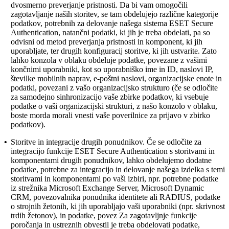
dvosmerno preverjanje pristnosti. Da bi vam omogočili
zagotavljanje naših storitev, se tam obdelujejo različne kategorije
podatkov, potrebnih za delovanje našega sistema ESET Secure
Authentication, natančni podatki, ki jih je treba obdelati, pa so
odvisni od metod preverjanja pristnosti in komponent, ki jih
uporabljate, ter drugih konfiguracij storitve, ki jih ustvarite. Zato
lahko konzola v oblaku obdeluje podatke, povezane z vašimi
končnimi uporabniki, kot so uporabniško ime in ID, naslovi IP,
številke mobilnih naprav, e-poštni naslovi, organizacijske enote in
podatki, povezani z vašo organizacijsko strukturo (če se odločite
za samodejno sinhronizacijo vaše zbirke podatkov, ki vsebuje
podatke o vaši organizacijski strukturi, z našo konzolo v oblaku,
boste morda morali vnesti vaše poverilnice za prijavo v zbirko
podatkov).
•
Storitve in integracije drugih ponudnikov.
Če se odločite za
integracijo funkcije ESET Secure Authentication s storitvami in
komponentami drugih ponudnikov, lahko obdelujemo dodatne
podatke, potrebne za integracijo in delovanje našega izdelka s temi
storitvami in komponentami po vaši izbiri, npr. potrebne podatke
iz strežnika Microsoft Exchange Server, Microsoft Dynamic
CRM, povezovalnika ponudnika identitete ali RADIUS, podatke
o strojnih žetonih, ki jih uporabljajo vaši uporabniki (npr. skrivnost
trdih žetonov), in podatke, povez Za zagotavljnje funkcije
poročanja in ustreznih obvestil je treba obdelovati podatke,