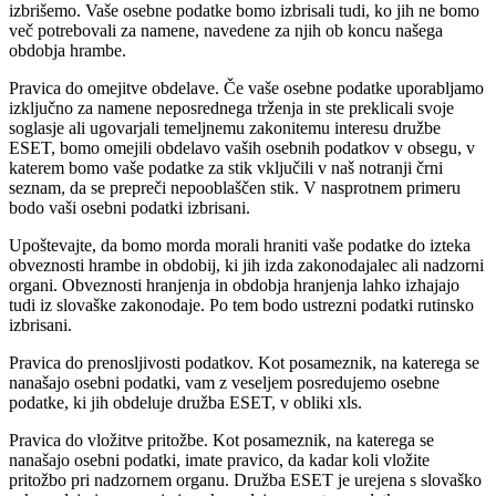
izbrišemo. Vaše osebne podatke bomo izbrisali tudi, ko jih ne bomo
več potrebovali za namene, navedene za njih ob koncu našega
obdobja hrambe.
Pravica do omejitve obdelave.
Če vaše osebne podatke uporabljamo
izključno za namene neposrednega trženja in ste preklicali svoje
soglasje ali ugovarjali temeljnemu zakonitemu interesu družbe
ESET, bomo omejili obdelavo vaših osebnih podatkov v obsegu, v
katerem bomo vaše podatke za stik vključili v naš notranji črni
seznam, da se prepreči nepooblaščen stik. V nasprotnem primeru
bodo vaši osebni podatki izbrisani.
Upoštevajte, da bomo morda morali hraniti vaše podatke do izteka
obveznosti hrambe in obdobij, ki jih izda zakonodajalec ali nadzorni
organi. Obveznosti hranjenja in obdobja hranjenja lahko izhajajo
tudi iz slovaške zakonodaje. Po tem bodo ustrezni podatki rutinsko
izbrisani.
Pravica do prenosljivosti podatkov.
Kot posameznik, na katerega se
nanašajo osebni podatki, vam z veseljem posredujemo osebne
podatke, ki jih obdeluje družba ESET, v obliki xls.
Pravica do vložitve pritožbe.
Kot posameznik, na katerega se
nanašajo osebni podatki, imate pravico, da kadar koli vložite
pritožbo pri nadzornem organu. Družba ESET je urejena s slovaško