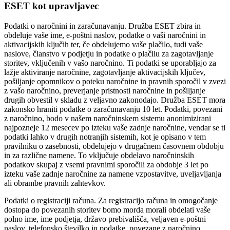
ESET kot upravljavec
Podatki o naročnini in zaračunavanju.
Družba ESET zbira in
obdeluje vaše ime, e-poštni naslov, podatke o vaši naročnini in
aktivacijskih ključih ter, če obdelujemo vaše plačilo, tudi vaše
naslove, članstvo v podjetju in podatke o plačilu za zagotavljanje
storitev, vključenih v vašo naročnino. Ti podatki se uporabljajo za
lažje aktiviranje naročnine, zagotavljanje aktivacijskih ključev,
pošiljanje opomnikov o poteku naročnine in pravnih sporočil v zvezi
z vašo naročnino, preverjanje pristnosti naročnine in pošiljanje
drugih obvestil v skladu z veljavno zakonodajo. Družba ESET mora
zakonsko hraniti podatke o zaračunavanju 10 let. Podatki, povezani
z naročnino, bodo v našem naročninskem sistemu anonimizirani
najpozneje 12 mesecev po izteku vaše zadnje naročnine, vendar se ti
podatki lahko v drugih notranjih sistemih, kot je opisano v tem
pravilniku o zasebnosti, obdelujejo v drugačnem časovnem obdobju
in za različne namene. To vključuje obdelavo naročninskih
podatkov skupaj z vsemi pravnimi sporočili za obdobje 3 let po
izteku vaše zadnje naročnine za namene vzpostavitve, uveljavljanja
ali obrambe pravnih zahtevkov.
Podatki o registraciji računa.
Za registracijo računa in omogočanje
dostopa do povezanih storitev bomo morda morali obdelati vaše
polno ime, ime podjetja, državo prebivališča, veljaven e-poštni
naslov, telefonsko številko in podatke, povezane z naročnino.