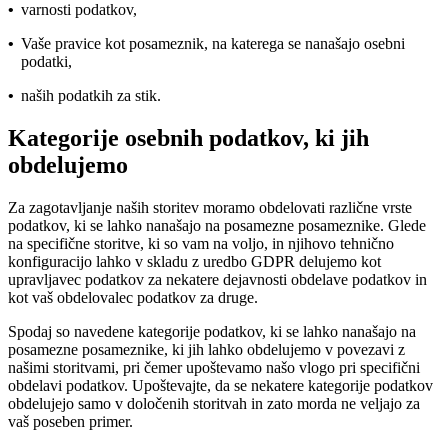
•
varnosti podatkov,
•
Vaše pravice kot posameznik, na katerega se nanašajo osebni
podatki,
•
naših podatkih za stik.
Kategorije osebnih podatkov, ki jih
obdelujemo
Za zagotavljanje naših storitev moramo obdelovati različne vrste
podatkov, ki se lahko nanašajo na posamezne posameznike. Glede
na specifične storitve, ki so vam na voljo, in njihovo tehnično
konfiguracijo lahko v skladu z uredbo GDPR delujemo kot
upravljavec podatkov za nekatere dejavnosti obdelave podatkov in
kot vaš obdelovalec podatkov za druge.
Spodaj so navedene kategorije podatkov, ki se lahko nanašajo na
posamezne posameznike, ki jih lahko obdelujemo v povezavi z
našimi storitvami, pri čemer upoštevamo našo vlogo pri specifični
obdelavi podatkov. Upoštevajte, da se nekatere kategorije podatkov
obdelujejo samo v določenih storitvah in zato morda ne veljajo za
vaš poseben primer.