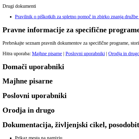
Drugi dokumenti
Pravilnik o piškotkih za spletno pomoč in zbirko znanja druž
Pravne informacije za specifične programe
Prebrskajte seznam pravnih dokumentov za specifične programe, stori
Hitra uporaba:
Majhne pisarne
|
Poslovni uporabniki
|
Orodja in drug
Domači uporabniki
Majhne pisarne
Poslovni uporabniki
Orodja in drugo
Dokumentacija, življenjski cikel, posodobit
Prikaz mesta na namizju