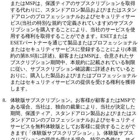
またはMSPは、保護ティアのサブスクリプションを取得
する代わりに、スタンドアロン製品および/またはスタン
ドアロンのプロフェッショナルおよびセキュリティサー
ビス(当社の特別な規約で定義されています)のサブスク
リプションを購入することにより、当社のサービスを使
用する権利を取得することができます。ESETまたは
ESETパートナーを通じて製品またはプロフェッショナル
またはセキュリティサービスに登録することにより(本規
約の第B.9項に詳述)、顧客またはMSPは、合意されたサ
ブスクリプション期間中、本規約に記載されている制限
に従い、サブスクリプション確認書に詳述されていると
おりに、購入した製品および/またはプロフェッショナル
またはセキュリティサービスの提供を受ける権利を獲得
します。
8.
体験版サブスクリプション。
お客様が顧客またはMSPで
ある場合、当社は、独自の裁量により、当社が決定した
期間、保護ティア、スタンドアロン製品および/またはス
タンドアロンのプロフェッショナルおよびセキュリティ
サービスを無料体験版としてお客様に提供することがで
きます(「
体験版サブスクリプション
」)。体験版サブス
クリプションの提供を受ける場合、特定の条件は、サイ