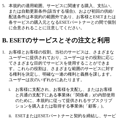
5.
本規約の適用範囲。
サービスに関連する購入、支払い、
または自動更新条件(該当する場合)、および初回の供給/
配送条件は本規約の範囲外であり、お客様とESETまたは
各サービスの購入元となるESETパートナーとの間で個別
に合意されることに注意してください。
B. ESETのサービスとその注文と利用
1.
お客様とお客様の役割。
当社のサービスは、さまざまな
ユーザーに提供されており、ユーザーはその役割に応じ
てさまざまな目的でサービスを使用することができま
す。これらの役割は、さまざまな範囲のサービスに対す
る権利を決定し、明確な一連の権利と義務を課します。
ユーザーは次のいずれかにあたります。
i.
お客様に支配され、お客様を支配し、またはお客様
と共通の支配下にある事業体(「
関係者
」)の内部使用
のために、本規約に従って提供されるサブスクリプ
ションを購入または取得する事業体(「
顧客
」)。
ii.
ESETまたはESETパートナーと契約を締結し、サービ