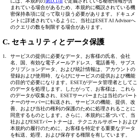
には、本規約の
第D.1項
で定義されている秘密情報が含
まれている場合があるため、本規約に概説されている機
密保持条項に従って取り扱う必要があります。ドキュメ
ントに詳述されているように、当社はESET AI Advisorへ
のクエリの数を制限する場合があります。
C. セキュリティとデータ保護
1.
サービスの提供に必要なデータ。
お客様の氏名、会社
名、国、有効な電子メールアドレス、電話番号、サブス
クリプションデータ、および統計情報は、アカウントの
登録および使用時、ならびにサービスの提供および機能
の目的で必要になります。ESETがデータ管理者としてこ
のデータを処理します。したがって、お客様は、これら
のデータが収集され、ESETサーバーまたは当社のパート
ナーのサーバーに転送され、サービスの機能、提供、改
善、および当社の権利の保護のために処理されることに
同意するものとします。さらに、本規約に基づいて、当
社およびESETパートナーは、テクニカルサポートおよび
本規約の履行のために、お客様を特定する重要なデータ
を転送、処理、および保存する権限を有しています。