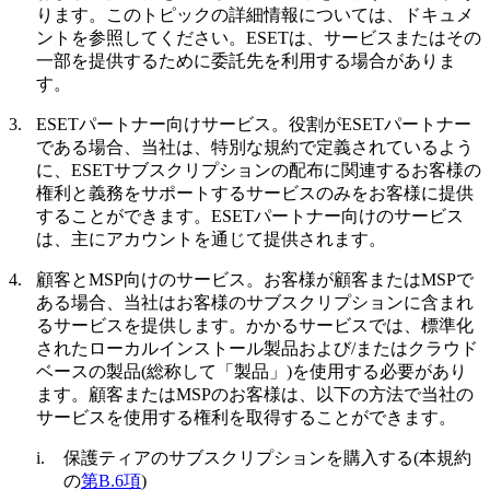
ります。このトピックの詳細情報については、ドキュメ
ントを参照してください。ESETは、サービスまたはその
一部を提供するために委託先を利用する場合がありま
す。
3.
ESETパートナー向けサービス。
役割がESETパートナー
である場合、当社は、特別な規約で定義されているよう
に、ESETサブスクリプションの配布に関連するお客様の
権利と義務をサポートするサービスのみをお客様に提供
することができます。ESETパートナー向けのサービス
は、主にアカウントを通じて提供されます。
4.
顧客とMSP向けのサービス。
お客様が顧客またはMSPで
ある場合、当社はお客様のサブスクリプションに含まれ
るサービスを提供します。かかるサービスでは、標準化
されたローカルインストール製品および/またはクラウド
ベースの製品(総称して「
製品
」)を使用する必要があり
ます。顧客またはMSPのお客様は、以下の方法で当社の
サービスを使用する権利を取得することができます。
i.
保護ティアのサブスクリプションを購入する(本規約
の
第B.6項
)