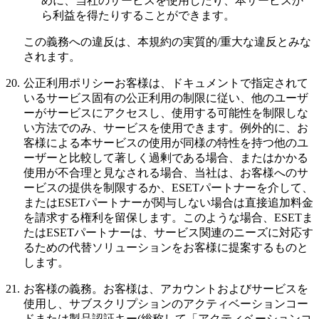
めに、当社のサービスを使用したり、本サービスか
ら利益を得たりすることができます。
この義務への違反は、本規約の実質的/重大な違反とみな
されます。
20.
公正利用ポリシー
お客様は、ドキュメントで指定されて
いるサービス固有の公正利用の制限に従い、他のユーザ
ーがサービスにアクセスし、使用する可能性を制限しな
い方法でのみ、サービスを使用できます。例外的に、お
客様による本サービスの使用が同様の特性を持つ他のユ
ーザーと比較して著しく過剰である場合、またはかかる
使用が不合理と見なされる場合、当社は、お客様へのサ
ービスの提供を制限するか、ESETパートナーを介して、
またはESETパートナーが関与しない場合は直接追加料金
を請求する権利を留保します。このような場合、ESETま
たはESETパートナーは、サービス関連のニーズに対応す
るための代替ソリューションをお客様に提案するものと
します。
21.
お客様の義務。
お客様は、アカウントおよびサービスを
使用し、サブスクリプションのアクティベーションコー
ドまたは製品認証キー(総称して「
アクティベーションコ