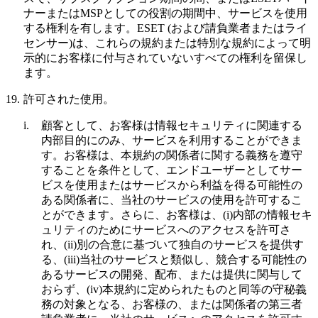
ナーまたはMSPとしての役割の期間中、サービスを使用
する権利を有します。ESET (および請負業者またはライ
センサー)は、これらの規約または特別な規約によって明
示的にお客様に付与されていないすべての権利を留保し
ます。
19.
許可された使用。
i.
顧客として、お客様は情報セキュリティに関連する
内部目的にのみ、サービスを利用することができま
す。お客様は、本規約の関係者に関する義務を遵守
することを条件として、エンドユーザーとしてサー
ビスを使用またはサービスから利益を得る可能性の
ある関係者に、当社のサービスの使用を許可するこ
とができます。さらに、お客様は、(i)内部の情報セキ
ュリティのためにサービスへのアクセスを許可さ
れ、(ii)別の合意に基づいて独自のサービスを提供す
る、(iii)当社のサービスと類似し、競合する可能性の
あるサービスの開発、配布、または提供に関与して
おらず、(iv)本規約に定められたものと同等の守秘義
務の対象となる、お客様の、または関係者の第三者