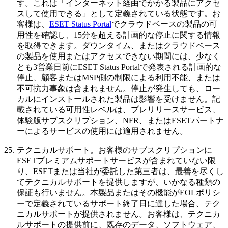
す。これは「インターネット経由でかかる製品にアクセ
スして使用できる」として定義されている状態です。お
客様は、
ESET Status Portal
でクラウドベースの製品の可
用性を確認し、15分を超える計画的な停止に関する情報
を取得できます。ダウンタイム、またはクラウドベース
の製品を使用またはアクセスできない期間には、少なく
とも3営業日前にESET Status Portalで発表される計画的な
停止、顧客またはMSP側の制限による利用不能、または
不可抗力事象は含まれません。停止が発生しても、ロー
カルにインストールされた製品は影響を受けません。記
載されている可用性レベルは、プレリリースサービス、
体験版サブスクリプション、NFR、またはESETパートナ
ーによるサービスの使用には適用されません。
25.
テクニカルサポート。
お客様のサブスクリプションに
ESETプレミアムサポートサービスが含まれていない限
り、ESETまたは当社が委託した第三者は、最善を尽くし
てテクニカルサポートを提供しますが、いかなる種類の
保証も行いません。本製品またはその機能がEOLポリシ
ーで定義されているサポート終了日に達した場合、テク
ニカルサポートが提供されません。お客様は、テクニカ
ルサポートの提供前に、既存のデータ、ソフトウェア、