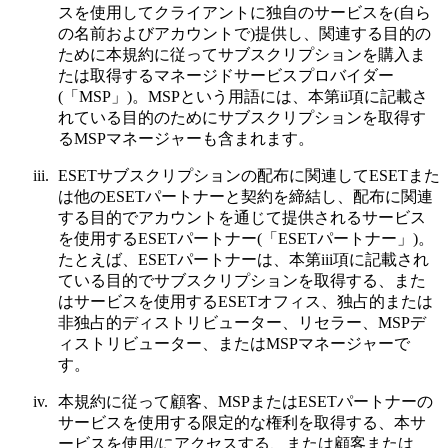
スを使用してクライアントに独自のサービスを(自ら
の名前およびアカウントで)提供し、関連する目的の
ために本規約に従ってサブスクリプションを購入ま
たは取得するマネージドサービスプロバイダー
(「
MSP
」)。MSPという用語には、本第ii項に記載さ
れている目的のためにサブスクリプションを取得す
るMSPマネージャーも含まれます。
iii.
ESETサブスクリプションの配布に関連してESETまた
は他のESETパートナーと契約を締結し、配布に関連
する目的でアカウントを通じて提供されるサービス
を使用するESETパートナー(「
ESETパートナー
」)。
たとえば、ESETパートナーは、本第iii項に記載され
ている目的でサブスクリプションを取得する、また
はサービスを使用するESETオフィス、独占的または
非独占的ディストリビューター、リセラー、MSPデ
ィストリビューター、またはMSPマネージャーで
す。
iv.
本規約に従って顧客、MSPまたはESETパートナーの
サービスを使用する限定的な権利を取得する、本サ
ービスを使用/にアクセスする、または顧客または