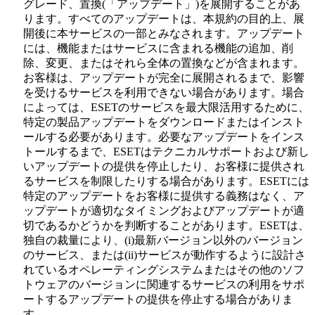
グレード、置換(「アップデート」)を展開することがあ
ります。すべてのアップデートは、本規約の目的上、展
開後に本サービスの一部とみなされます。アップデート
には、機能またはサービスに含まれる機能の追加、削
除、変更、またはそれら全体の置換などが含まれます。
お客様は、アップデートが完全に展開されるまで、影響
を受けるサービスを利用できない場合があります。場合
によっては、ESETのサービスを最大限活用するために、
特定の製品アップデートをダウンロードまたはインスト
ールする必要があります。必要なアップデートをインス
トールするまで、ESETはテクニカルサポートおよび新し
いアップデートの提供を停止したり、お客様に提供され
るサービスを制限したりする場合があります。ESETには
特定のアップデートをお客様に提供する義務はなく、ア
ップデートが適切なタイミングおよびアップデートが適
切であるかどうかを判断することがあります。ESETは、
独自の裁量により、(i)最新バージョン以外のバージョン
のサービス、または(ii)サービスが動作するように設計さ
れているオペレーティングシステムまたはその他のソフ
トウェアのバージョンに関連するサービスの利用をサポ
ートするアップデートの提供を停止する場合がありま
す。