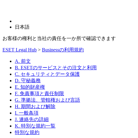
日本語
お客様の権利と当社の責任を一か所で確認できます
ESET Legal Hub
>
Businessの利用規約
A. 前文
B. ESETのサービスとその注文と利用
C. セキュリティとデータ保護
D. 守秘義務
E. 知的財産権
F. 免責事項と責任制限
G. 準拠法、管轄権および言語
H. 期間および解除
I. 一般条項
J. 連絡先の詳細
K. 特別な規約一覧
特別な規約