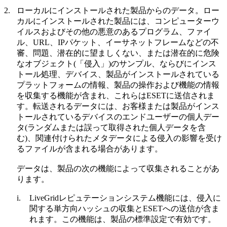
2.
ローカルにインストールされた製品からのデータ。
ロー
カルにインストールされた製品には、コンピューターウ
イルスおよびその他の悪意のあるプログラム、ファイ
ル、URL、IPパケット、イーサネットフレームなどの不
審、問題、潜在的に望ましくない、または潜在的に危険
なオブジェクト(「
侵入
」)のサンプル、ならびにインス
トール処理、デバイス、製品がインストールされている
プラットフォームの情報、製品の操作および機能の情報
を収集する機能が含まれ、これらはESETに送信されま
す。転送されるデータには、お客様または製品がインス
トールされているデバイスのエンドユーザーの個人デー
タ(ランダムまたは誤って取得された個人データを含
む)、関連付けられたメタデータによる侵入の影響を受け
るファイルが含まれる場合があります。
データは、製品の次の機能によって収集されることがあ
ります。
i.
LiveGridレピュテーションシステム機能には、侵入に
関する単方向ハッシュの収集とESETへの送信が含ま
れます。この機能は、製品の標準設定で有効です。