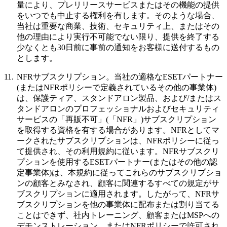
量により、プレリリースサービスまたはその機能の提供
をいつでも中止する権利を有します。そのような場合、
当社は重要な商業、技術、セキュリティ上、またはその
他の理由により実行不可能でない限り、提供を終了する
少なくとも30日前に事前の通知をお客様に送付するもの
とします。
11.
NFRサブスクリプション。
当社の適格なESETパートナー
(またはNFRポリシーで定義されているその他の事業体)
は、保護ティア、スタンドアロン製品、および/またはス
タンドアロンのプロフェッショナルおよびセキュリティ
サービスの「再販不可」(「
NFR
」)サブスクリプション
を取得する資格を有する場合があります。NFRとしてマ
ークされたサブスクリプションは、NFRポリシーに従っ
て提供され、その利用規約に従います。NFRサブスクリ
プションを使用するESETパートナー(またはその他の認
定事業体)は、本規約に従ってこれらのサブスクリプショ
ンの顧客とみなされ、顧客に関連するすべての規定がサ
ブスクリプションに適用されます。したがって、NFRサ
ブスクリプションを他の事業体に配布または割り当てる
ことはできず、社内トレーニング、顧客またはMSPへの
デモンストレーション、またはNFRポリシーで許可され