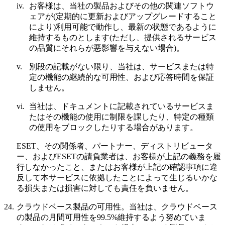
iv.
お客様は、当社の製品およびその他の関連ソフトウ
ェアが(定期的に更新およびアップグレードすること
により)利用可能で動作し、最新の状態であるように
維持するものとします(ただし、提供されるサービス
の品質にそれらが悪影響を与えない場合)。
v.
別段の記載がない限り、当社は、サービスまたは特
定の機能の継続的な可用性、および応答時間を保証
しません。
vi.
当社は、ドキュメントに記載されているサービスま
たはその機能の使用に制限を課したり、特定の種類
の使用をブロックしたりする場合があります。
ESET、その関係者、パートナー、ディストリビュータ
ー、およびESETの請負業者は、お客様が上記の義務を履
行しなかったこと、またはお客様が上記の確認事項に違
反して本サービスに依拠したことによって生じるいかな
る損失または損害に対しても責任を負いません。
24.
クラウドベース製品の可用性。
当社は、クラウドベース
の製品の月間可用性を99.5%維持するよう努めていま