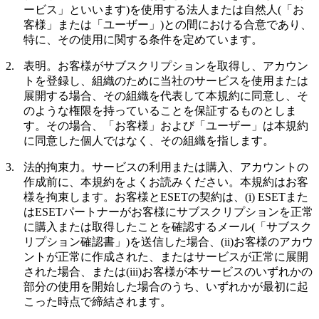
ービス
」といいます)を使用する法人または自然人(「
お
客様
」または「
ユーザー
」)との間における合意であり、
特に、その使用に関する条件を定めています。
2.
表明。
お客様がサブスクリプションを取得し、アカウン
トを登録し、組織のために当社のサービスを使用または
展開する場合、その組織を代表して本規約に同意し、そ
のような権限を持っていることを保証するものとしま
す。その場合、「お客様」および「ユーザー」は本規約
に同意した個人ではなく、その組織を指します。
3.
法的拘束力。
サービスの利用または購入、アカウントの
作成前に、本規約をよくお読みください。本規約はお客
様を拘束します。お客様とESETの契約は、(i) ESETまた
はESETパートナーがお客様にサブスクリプションを正常
に購入または取得したことを確認するメール(「
サブスク
リプション確認書
」)を送信した場合、(ii)お客様のアカウ
ントが正常に作成された、またはサービスが正常に展開
された場合、または(iii)お客様が本サービスのいずれかの
部分の使用を開始した場合のうち、いずれかが最初に起
こった時点で締結されます。