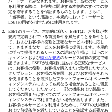
パートナーとみなされます。お客様は、当社のサービス
を利用する際に、各役割に関連する本規約のすべての規
定を遵守することを保証するものとします。さらに、
「
当事者
」という用語は、本規約においてユーザーと
ESETの両者を指すために使用されます。
2.
ESETのサービス。
本規約に従い、ESETは、お客様が本
規約で定義されている前提条件を満たすことを条件とし
て、およびお客様の役割と正確なサービス権利に応じ
て、さまざまなサービスをお客様に提供します。本規約
に従って提供されるサービスの詳細な仕様は、以下のド
キュメントおよび
特別な規約
のサービス固有の規定で確
認できます。ESETがお客様に提供する正確なサービス
は、お客様の役割、お客様が購入または取得したサブス
クリプション、お客様の所在国、およびお客様がそれら
を使用することを選択したプラットフォーム/オペレーテ
ィングシステムによっても異なる場合があることに留意
してください。したがって、一部の機能および製品は、
お客様の国またはすべてのプラットフォーム/オペレーテ
ィングシステムで利用できない場合があります。また、
お客様は本サービスを利用するために、ESETの技術要件
および前提条件を満たしていることを確認する必要があ