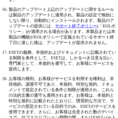
16.
製品のアップデート
上記のアップデートに関するルール
は製品のアップデートに適用され、製品の設定で無効に
しない限り、自動的にインストールされます。製品のア
ップデートの提供には、
サポート終了ポリシー
(「EOLポ
リシー」)が適用される場合があります。本製品または本
製品の機能がEOLポリシーで定義されているサポート終
了日に達した後は、アップデートが提供されません。
17.
ESETの義務。
本規約およびドキュメントに記載されてい
る制限を条件として、ESETは、しかるべき注意を払い、
専門家として、本規約を遵守して、お客様にサービスを
提供します。
18.
お客様の権利。
お客様がサービスを利用する権利は、非
排他的、譲渡不可であり、本規約、特別な規約、ドキュ
メントで規定されている条件と制限が適用され、これら
の法的文書の遵守も適用されます。お客様は、本規約と
特別な規約に記載されたとおりに、慣習的な方法で、サ
ービスの想定されている目的でのみ、ESETのサービスを
使用できます。さらに、お客様は合意された数のデバイ
スで、サブスクリプション期間の間、またはESETパート