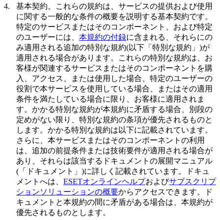
4.
基本契約。
これらの規約は、サービスの提供および使用
に関する一般的な条件の概要を説明する基本契約です。
特定のサービスまたはそのコンポーネント、および特定
のユーザーには、
本規約の付録
に含まれる、それらにの
み適用される追加の特別な規約(以下「
特別な規約
」)が
適用される場合があります。これらの特別な規約は、お
客様が関連するサービスまたはそのコンポーネントを購
入、アクセス、または使用した場合、特定のユーザーの
役割で本サービスを使用している場合、またはその適用
条件を満たしている場合に限り、お客様に適用されま
す。かかる特別な規約が本規約に矛盾する場合、別段の
定めがない限り、特別な規約の条項が優先されるものと
します。かかる特別な規約は以下に記載されています。
さらに、本サービスまたはそのコンポーネントの利用
は、追加の前提条件または技術要件が適用される場合が
あり、それらは該当するドキュメントの展開マニュアル
(「
ドキュメント
」)に詳しく記載されています。ドキュ
メントへは、
ESETオンラインヘルプ
および
サブスクリプ
ションソリューションの概要
からアクセスできます。ド
キュメントと本規約の間に矛盾がある場合は、本規約が
優先されるものとします。