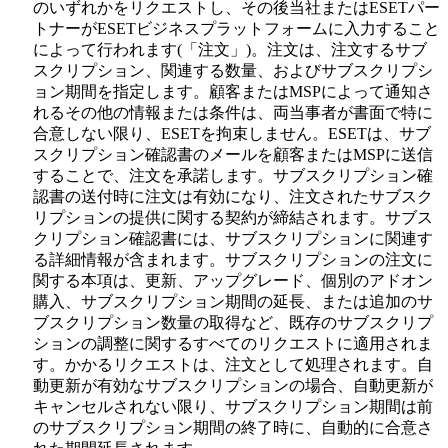
のいずれかをリクエストし、その後当社またはESETパー
トナーがESETビジネスプラットフォームに入力すること
によって行われます(「
注文
」)。注文は、注文するサブ
スクリプション、関連する数量、およびサブスクリプシ
ョン期間を指定します。顧客またはMSPによって通知さ
れるその他の情報または条件は、両当事者が書面で特に
合意しない限り、ESETを拘束しません。ESETは、サブ
スクリプション確認書のメールを顧客またはMSPに送信
することで、注文を承諾します。サブスクリプション確
認書の送付時に注文は有効になり、注文されたサブスク
リプションの提供に関する契約が締結されます。サブス
クリプション確認書には、サブスクリプションに関連す
る詳細情報が含まれます。サブスクリプションの注文に
関する本項は、更新、アップグレード、個別のアドオン
購入、サブスクリプション期間の延長、または追加のサ
ブスクリプション数量の取得など、既存のサブスクリプ
ションの調整に関するすべてのリクエストに適用されま
す。かかるリクエストは、注文として処理されます。自
動更新が有効なサブスクリプションの場合、自動更新が
キャンセルされない限り、サブスクリプション期間は前
のサブスクリプション期間の終了時に、自動的に合意さ