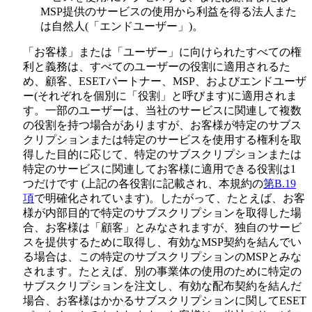
MSP提供のサービスの使用から利益を得る法人また
は自然人(「
エンドユーザー
」)。
「お客様」または「ユーザー」に向けられたすべての権
利と義務は、すべてのユーザーの役割に適用されるた
め、顧客、ESETパートナー、MSP、およびエンドユーザ
ー(それぞれを個別に「
役割
」と呼びます)に適用されま
す。一部のユーザーは、当社のサービスに関連して複数
の役割を持つ場合がありますが、お客様が特定のサブス
クリプションまたは特定のサービスを使用する権利を取
得した目的に応じて、特定のサブスクリプションまたは
特定のサービスに関連してお客様に適用できる役割は1
つだけです (上記の各役割に記載され、本規約の
第B.19
項
で明確化されています)。したがって、たとえば、お客
様が内部目的で特定のサブスクリプションを取得した場
合、お客様は「顧客」とみなされますが、独自のサービ
スを提供するために取得し、有効なMSP契約を結んでい
る場合は、この特定のサブスクリプションのMSPとみな
されます。たとえば、別の事業体の使用のために特定の
サブスクリプションを注文し、有効な配布契約を結んだ
場合、お客様はかかるサブスクリプションに関してESET