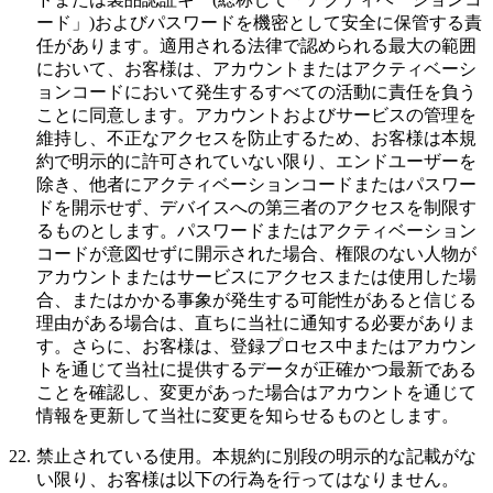
ード
」)およびパスワードを機密として安全に保管する責
任があります。適用される法律で認められる最大の範囲
において、お客様は、アカウントまたはアクティベーシ
ョンコードにおいて発生するすべての活動に責任を負う
ことに同意します。アカウントおよびサービスの管理を
維持し、不正なアクセスを防止するため、お客様は本規
約で明示的に許可されていない限り、エンドユーザーを
除き、他者にアクティベーションコードまたはパスワー
ドを開示せず、デバイスへの第三者のアクセスを制限す
るものとします。パスワードまたはアクティベーション
コードが意図せずに開示された場合、権限のない人物が
アカウントまたはサービスにアクセスまたは使用した場
合、またはかかる事象が発生する可能性があると信じる
理由がある場合は、直ちに当社に通知する必要がありま
す。さらに、お客様は、登録プロセス中またはアカウン
トを通じて当社に提供するデータが正確かつ最新である
ことを確認し、変更があった場合はアカウントを通じて
情報を更新して当社に変更を知らせるものとします。
22.
禁止されている使用。
本規約に別段の明示的な記載がな
い限り、お客様は以下の行為を行ってはなりません。