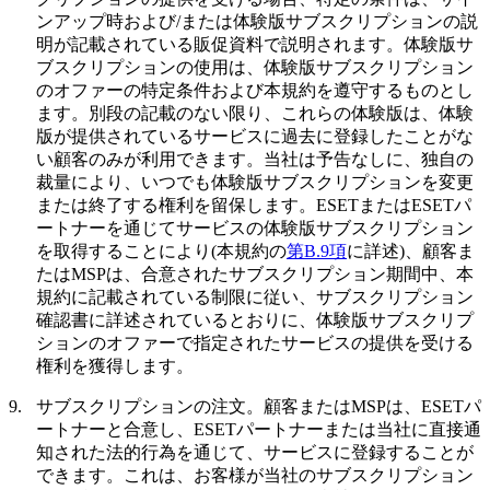
ンアップ時および/または体験版サブスクリプションの説
明が記載されている販促資料で説明されます。体験版サ
ブスクリプションの使用は、体験版サブスクリプション
のオファーの特定条件および本規約を遵守するものとし
ます。別段の記載のない限り、これらの体験版は、体験
版が提供されているサービスに過去に登録したことがな
い顧客のみが利用できます。当社は予告なしに、独自の
裁量により、いつでも体験版サブスクリプションを変更
または終了する権利を留保します。ESETまたはESETパ
ートナーを通じてサービスの体験版サブスクリプション
を取得することにより(本規約の
第B.9項
に詳述)、顧客ま
たはMSPは、合意されたサブスクリプション期間中、本
規約に記載されている制限に従い、サブスクリプション
確認書に詳述されているとおりに、体験版サブスクリプ
ションのオファーで指定されたサービスの提供を受ける
権利を獲得します。
9.
サブスクリプションの注文。
顧客またはMSPは、ESETパ
ートナーと合意し、ESETパートナーまたは当社に直接通
知された法的行為を通じて、サービスに登録することが
できます。これは、お客様が当社のサブスクリプション