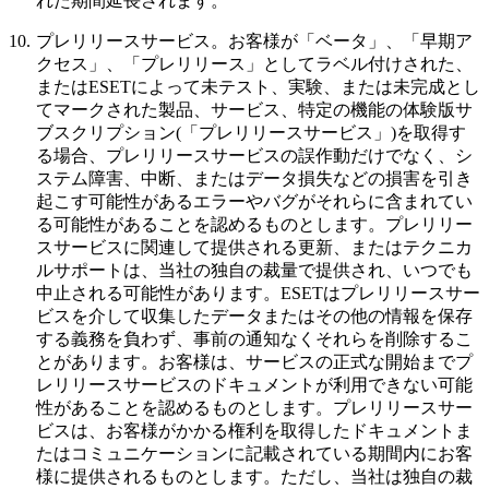
れた期間延長されます。
10.
プレリリースサービス。
お客様が「ベータ」、「早期ア
クセス」、「プレリリース」としてラベル付けされた、
またはESETによって未テスト、実験、または未完成とし
てマークされた製品、サービス、特定の機能の体験版サ
ブスクリプション(「
プレリリースサービス
」)を取得す
る場合、プレリリースサービスの誤作動だけでなく、シ
ステム障害、中断、またはデータ損失などの損害を引き
起こす可能性があるエラーやバグがそれらに含まれてい
る可能性があることを認めるものとします。プレリリー
スサービスに関連して提供される更新、またはテクニカ
ルサポートは、当社の独自の裁量で提供され、いつでも
中止される可能性があります。ESETはプレリリースサー
ビスを介して収集したデータまたはその他の情報を保存
する義務を負わず、事前の通知なくそれらを削除するこ
とがあります。お客様は、サービスの正式な開始までプ
レリリースサービスのドキュメントが利用できない可能
性があることを認めるものとします。プレリリースサー
ビスは、お客様がかかる権利を取得したドキュメントま
たはコミュニケーションに記載されている期間内にお客
様に提供されるものとします。ただし、当社は独自の裁