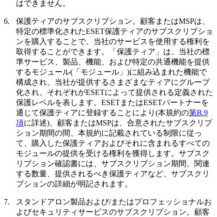
はできません。
6.
保護ティアのサブスクリプション。
顧客またはMSPは、
特定の標準化されたESET保護ティアのサブスクリプショ
ンを購入することで、当社のサービスを使用する権利を
取得することができます。「
保護ティア
」は、当社の標
準サービス、製品、機能、および特定の共通機能を提供
するモジュール(「
モジュール
」)に組み込まれた機能で
構成され、当社が提供するさまざまなティアにグループ
化され、それぞれがESETによって提供される定義された
保護レベルを表します。ESETまたはESETパートナーを
通じて保護ティアに登録することにより(本規約の
第B.9
項
に詳述)、顧客またはMSPは、合意されたサブスクリプ
ション期間の間、本規約に記載されている制限に従っ
て、購入した保護ティアおよびそれに含まれるすべての
モジュールの提供を受ける権利を獲得します。サブスク
リプション確認書には、サブスクリプション期間、関連
する数量、提供されるべき保護ティアなど、サブスクリ
プションの詳細が明記されます。
7.
スタンドアロン製品および/またはプロフェッショナルお
よびセキュリティサービスのサブスクリプション。
顧客