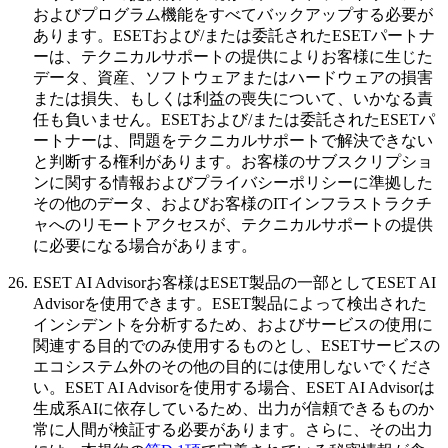
およびプログラム機能をすべてバックアップする必要が
あります。ESETおよび/または委託されたESETパートナ
ーは、テクニカルサポートの提供によりお客様に生じた
データ、資産、ソフトウェアまたはハードウェアの損害
または損失、もしくは利益の喪失について、いかなる責
任も負いません。ESETおよび/または委託されたESETパ
ートナーは、問題をテクニカルサポートで解決できない
と判断する権利があります。お客様のサブスクリプショ
ンに関する情報およびプライバシーポリシーに準拠した
その他のデータ、およびお客様のITインフラストラクチ
ャへのリモートアクセスが、テクニカルサポートの提供
に必要になる場合があります。
26.
ESET AI Advisor
お客様はESET製品の一部としてESET AI
Advisorを使用できます。ESET製品によって検出された
インシデントを分析するため、およびサービスの使用に
関連する目的でのみ使用するものとし、ESETサービスの
エコシステム外のその他の目的には使用しないでくださ
い。ESET AI Advisorを使用する場合、ESET AI Advisorは
生成系AIに依存しているため、出力が信頼できるものか
常に人間が検証する必要があります。さらに、その出力