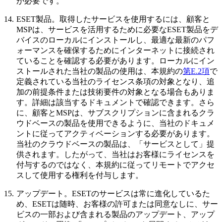
が必要です。
14.
ESET製品。
取得したサービスを使用するには、顧客と
MSPは、サービスを活用するために必要なESET製品をデ
バイスのローカルにインストールし、最適な最新のパフ
ォーマンスを確保するためにインターネットに接続され
ていることを確認する必要があります。ローカルにイン
ストールされた当社の製品の使用は、本規約の
第E.2項
で
定義されている当社のライセンス条項の対象となり、追
加の前提条件または技術要件の対象となる場合もありま
す。詳細は該当するドキュメントで確認できます。さら
に、顧客とMSPは、サブスクリプションに含まれるクラ
ウドベースの製品を使用できるように、当社のドキュメ
ントに従ってアクティベーションする必要があります。
当社のクラウドベースの製品は、「サービスとして」提
供されます。したがって、当社はお客様にライセンスを
付与するのではなく、本規約に従ってリモートでアクセ
スして使用する権利を付与します。
15.
アップデート。
ESETのサービスは常に進化しているた
め、ESETは随時、お客様の許可または同意なしに、サー
ビスの一部および含まれる製品のアップデート、アップ