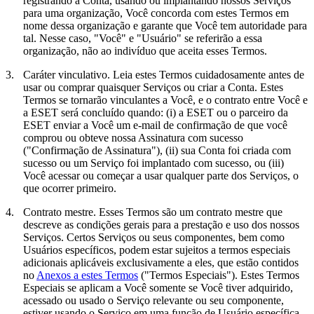
registrando a Conta, usando ou implantando nossos Serviços
para uma organização, Você concorda com estes Termos em
nome dessa organização e garante que Você tem autoridade para
tal. Nesse caso, "Você" e "Usuário" se referirão a essa
organização, não ao indivíduo que aceita esses Termos.
3.
Caráter vinculativo.
Leia estes Termos cuidadosamente antes de
usar ou comprar quaisquer Serviços ou criar a Conta. Estes
Termos se tornarão vinculantes a Você, e o contrato entre Você e
a ESET será concluído quando: (i) a ESET ou o parceiro da
ESET enviar a Você um e-mail de confirmação de que você
comprou ou obteve nossa Assinatura com sucesso
("
Confirmação de Assinatura
"), (ii) sua Conta foi criada com
sucesso ou um Serviço foi implantado com sucesso, ou (iii)
Você acessar ou começar a usar qualquer parte dos Serviços, o
que ocorrer primeiro.
4.
Contrato mestre.
Esses Termos são um contrato mestre que
descreve as condições gerais para a prestação e uso dos nossos
Serviços. Certos Serviços ou seus componentes, bem como
Usuários específicos, podem estar sujeitos a termos especiais
adicionais aplicáveis exclusivamente a eles, que estão contidos
no
Anexos a estes Termos
("
Termos Especiais
"). Estes Termos
Especiais se aplicam a Você somente se Você tiver adquirido,
acessado ou usado o Serviço relevante ou seu componente,
estiver usando o Serviço em uma função de Usuário específica