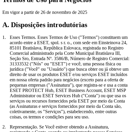
Em vigor a partir de 26 de novembro de 2025
A. Disposições introdutórias
1.
Esses Termos.
Esses Termos de Uso ("
Termos
") constituem um
acordo entre a ESET, spol. s r. o., com sede em Einsteinova 24,
85101 Bratislava, República Eslovaca, registrada no Registro
Comercial administrado pela Corte Municipal Bratislava III,
Seção Sro, Entrada Nº. 3586/B, Número de Registro Comercial:
31333532 ("
Nós
" ou "
ESET
") e você, uma pessoa física ou
jurídica ("
Você
" ou "
Usuário
") que busca obter ou já obteve um
direito de usar os produtos ESET e/ou serviços ESET incluídos
em nossa oferta padrão para negócios (exceto para a oferta de
pequenas empresas ("
Assinatura
"), que registra-se e usa a conta
ESET PROTECT Hub, ESET Business Account, ESET MSP
Administrator ou ESET Services Hub ("
Conta
") ou que usa os
serviços ou recursos fornecidos pela ESET por meio da Conta
(as Assinaturas e serviços fornecidos por meio da Conta são,
coletivamente, os "
Serviços
"), estabelecendo, entre outras
coisas, os termos e condições para seu uso.
2.
Representação.
Se Você estiver obtendo a Assinatura,