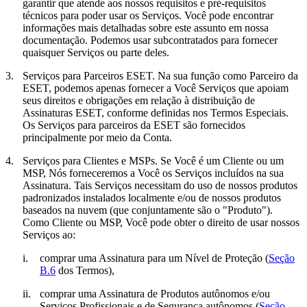
garantir que atende aos nossos requisitos e pré-requisitos
técnicos para poder usar os Serviços. Você pode encontrar
informações mais detalhadas sobre este assunto em nossa
documentação. Podemos usar subcontratados para fornecer
quaisquer Serviços ou parte deles.
3.
Serviços para Parceiros ESET.
Na sua função como Parceiro da
ESET, podemos apenas fornecer a Você Serviços que apoiam
seus direitos e obrigações em relação à distribuição de
Assinaturas ESET, conforme definidas nos Termos Especiais.
Os Serviços para parceiros da ESET são fornecidos
principalmente por meio da Conta.
4.
Serviços para Clientes e MSPs.
Se Você é um Cliente ou um
MSP, Nós forneceremos a Você os Serviços incluídos na sua
Assinatura. Tais Serviços necessitam do uso de nossos produtos
padronizados instalados localmente e/ou de nossos produtos
baseados na nuvem (que conjuntamente são o "
Produto
").
Como Cliente ou MSP, Você pode obter o direito de usar nossos
Serviços ao:
i.
comprar uma Assinatura para um Nível de Proteção (
Seção
B.6
dos Termos),
ii.
comprar uma Assinatura de Produtos autônomos e/ou
Serviços Profissionais e de Segurança autônomos (
Seção