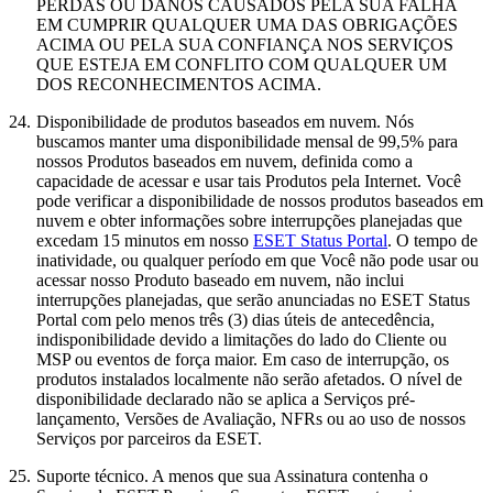
PERDAS OU DANOS CAUSADOS PELA SUA FALHA
EM CUMPRIR QUALQUER UMA DAS OBRIGAÇÕES
ACIMA OU PELA SUA CONFIANÇA NOS SERVIÇOS
QUE ESTEJA EM CONFLITO COM QUALQUER UM
DOS RECONHECIMENTOS ACIMA.
24.
Disponibilidade de produtos baseados em nuvem.
Nós
buscamos manter uma disponibilidade mensal de 99,5% para
nossos Produtos baseados em nuvem, definida como a
capacidade de acessar e usar tais Produtos pela Internet. Você
pode verificar a disponibilidade de nossos produtos baseados em
nuvem e obter informações sobre interrupções planejadas que
excedam 15 minutos em nosso
ESET Status Portal
. O tempo de
inatividade, ou qualquer período em que Você não pode usar ou
acessar nosso Produto baseado em nuvem, não inclui
interrupções planejadas, que serão anunciadas no ESET Status
Portal com pelo menos três (3) dias úteis de antecedência,
indisponibilidade devido a limitações do lado do Cliente ou
MSP ou eventos de força maior. Em caso de interrupção, os
produtos instalados localmente não serão afetados. O nível de
disponibilidade declarado não se aplica a Serviços pré-
lançamento, Versões de Avaliação, NFRs ou ao uso de nossos
Serviços por parceiros da ESET.
25.
Suporte técnico.
A menos que sua Assinatura contenha o