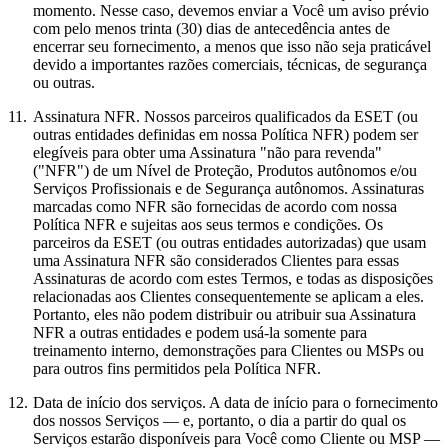
momento. Nesse caso, devemos enviar a Você um aviso prévio
com pelo menos trinta (30) dias de antecedência antes de
encerrar seu fornecimento, a menos que isso não seja praticável
devido a importantes razões comerciais, técnicas, de segurança
ou outras.
11.
Assinatura NFR.
Nossos parceiros qualificados da ESET (ou
outras entidades definidas em nossa Política NFR) podem ser
elegíveis para obter uma Assinatura "não para revenda"
("
NFR
") de um Nível de Proteção, Produtos autônomos e/ou
Serviços Profissionais e de Segurança autônomos. Assinaturas
marcadas como NFR são fornecidas de acordo com nossa
Política NFR e sujeitas aos seus termos e condições. Os
parceiros da ESET (ou outras entidades autorizadas) que usam
uma Assinatura NFR são considerados Clientes para essas
Assinaturas de acordo com estes Termos, e todas as disposições
relacionadas aos Clientes consequentemente se aplicam a eles.
Portanto, eles não podem distribuir ou atribuir sua Assinatura
NFR a outras entidades e podem usá-la somente para
treinamento interno, demonstrações para Clientes ou MSPs ou
para outros fins permitidos pela Política NFR.
12.
Data de início dos serviços.
A data de início para o fornecimento
dos nossos Serviços — e, portanto, o dia a partir do qual os
Serviços estarão disponíveis para Você como Cliente ou MSP —