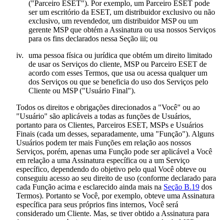
("
Parceiro ESET
"). Por exemplo, um Parceiro ESET pode
ser um escritório da ESET, um distribuidor exclusivo ou não
exclusivo, um revendedor, um distribuidor MSP ou um
gerente MSP que obtém a Assinatura ou usa nossos Serviços
para os fins declarados nessa Seção iii; ou
iv.
uma pessoa física ou jurídica que obtém um direito limitado
de usar os Serviços do cliente, MSP ou Parceiro ESET de
acordo com esses Termos, que usa ou acessa qualquer um
dos Serviços ou que se beneficia do uso dos Serviços pelo
Cliente ou MSP ("
Usuário Final
").
Todos os direitos e obrigações direcionados a "Você" ou ao
"Usuário" são aplicáveis a todas as funções de Usuários,
portanto para os Clientes, Parceiros ESET, MSPs e Usuários
Finais (cada um desses, separadamente, uma "
Função
"). Alguns
Usuários podem ter mais Funções em relação aos nossos
Serviços, porém, apenas uma Função pode ser aplicável a Você
em relação a uma Assinatura específica ou a um Serviço
específico, dependendo do objetivo pelo qual Você obteve ou
conseguiu acesso ao seu direito de uso (conforme declarado para
cada Função acima e esclarecido ainda mais na
Seção B.19
dos
Termos). Portanto se Você, por exemplo, obteve uma Assinatura
específica para seus próprios fins internos, Você será
considerado um Cliente. Mas, se tiver obtido a Assinatura para