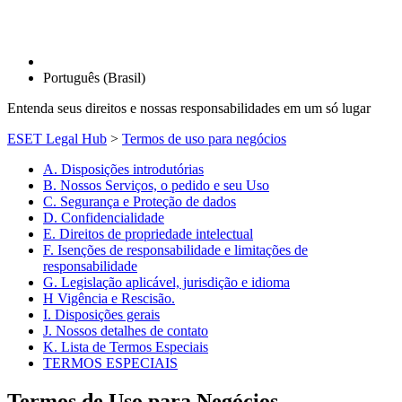
Português (Brasil)
Entenda seus direitos e nossas responsabilidades em um só lugar
ESET Legal Hub
>
Termos de uso para negócios
A. Disposições introdutórias
B. Nossos Serviços, o pedido e seu Uso
C. Segurança e Proteção de dados
D. Confidencialidade
E. Direitos de propriedade intelectual
F. Isenções de responsabilidade e limitações de
responsabilidade
G. Legislação aplicável, jurisdição e idioma
H Vigência e Rescisão.
I. Disposições gerais
J. Nossos detalhes de contato
K. Lista de Termos Especiais
TERMOS ESPECIAIS
Termos de Uso para Negócios