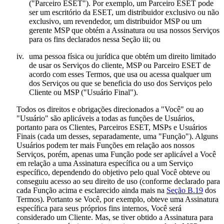
("
Parceiro ESET
"). Por exemplo, um Parceiro ESET pode
ser um escritório da ESET, um distribuidor exclusivo ou não
exclusivo, um revendedor, um distribuidor MSP ou um
gerente MSP que obtém a Assinatura ou usa nossos Serviços
para os fins declarados nessa Seção iii; ou
iv.
uma pessoa física ou jurídica que obtém um direito limitado
de usar os Serviços do cliente, MSP ou Parceiro ESET de
acordo com esses Termos, que usa ou acessa qualquer um
dos Serviços ou que se beneficia do uso dos Serviços pelo
Cliente ou MSP ("
Usuário Final
").
Todos os direitos e obrigações direcionados a "Você" ou ao
"Usuário" são aplicáveis a todas as funções de Usuários,
portanto para os Clientes, Parceiros ESET, MSPs e Usuários
Finais (cada um desses, separadamente, uma "
Função
"). Alguns
Usuários podem ter mais Funções em relação aos nossos
Serviços, porém, apenas uma Função pode ser aplicável a Você
em relação a uma Assinatura específica ou a um Serviço
específico, dependendo do objetivo pelo qual Você obteve ou
conseguiu acesso ao seu direito de uso (conforme declarado para
cada Função acima e esclarecido ainda mais na
Seção B.19
dos
Termos). Portanto se Você, por exemplo, obteve uma Assinatura
específica para seus próprios fins internos, Você será
considerado um Cliente. Mas, se tiver obtido a Assinatura para