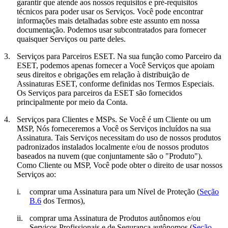
garantir que atende aos nossos requisitos e pré-requisitos
técnicos para poder usar os Serviços. Você pode encontrar
informações mais detalhadas sobre este assunto em nossa
documentação. Podemos usar subcontratados para fornecer
quaisquer Serviços ou parte deles.
3.
Serviços para Parceiros ESET.
Na sua função como Parceiro da
ESET, podemos apenas fornecer a Você Serviços que apoiam
seus direitos e obrigações em relação à distribuição de
Assinaturas ESET, conforme definidas nos Termos Especiais.
Os Serviços para parceiros da ESET são fornecidos
principalmente por meio da Conta.
4.
Serviços para Clientes e MSPs.
Se Você é um Cliente ou um
MSP, Nós forneceremos a Você os Serviços incluídos na sua
Assinatura. Tais Serviços necessitam do uso de nossos produtos
padronizados instalados localmente e/ou de nossos produtos
baseados na nuvem (que conjuntamente são o "
Produto
").
Como Cliente ou MSP, Você pode obter o direito de usar nossos
Serviços ao:
i.
comprar uma Assinatura para um Nível de Proteção (
Seção
B.6
dos Termos),
ii.
comprar uma Assinatura de Produtos autônomos e/ou
Serviços Profissionais e de Segurança autônomos (
Seção