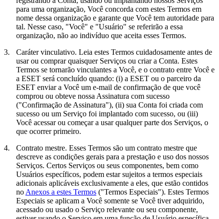
registrando a Conta, usando ou implantando nossos Serviços
para uma organização, Você concorda com estes Termos em
nome dessa organização e garante que Você tem autoridade para
tal. Nesse caso, "Você" e "Usuário" se referirão a essa
organização, não ao indivíduo que aceita esses Termos.
3.
Caráter vinculativo.
Leia estes Termos cuidadosamente antes de
usar ou comprar quaisquer Serviços ou criar a Conta. Estes
Termos se tornarão vinculantes a Você, e o contrato entre Você e
a ESET será concluído quando: (i) a ESET ou o parceiro da
ESET enviar a Você um e-mail de confirmação de que você
comprou ou obteve nossa Assinatura com sucesso
("
Confirmação de Assinatura
"), (ii) sua Conta foi criada com
sucesso ou um Serviço foi implantado com sucesso, ou (iii)
Você acessar ou começar a usar qualquer parte dos Serviços, o
que ocorrer primeiro.
4.
Contrato mestre.
Esses Termos são um contrato mestre que
descreve as condições gerais para a prestação e uso dos nossos
Serviços. Certos Serviços ou seus componentes, bem como
Usuários específicos, podem estar sujeitos a termos especiais
adicionais aplicáveis exclusivamente a eles, que estão contidos
no
Anexos a estes Termos
("
Termos Especiais
"). Estes Termos
Especiais se aplicam a Você somente se Você tiver adquirido,
acessado ou usado o Serviço relevante ou seu componente,
estiver usando o Serviço em uma função de Usuário específica