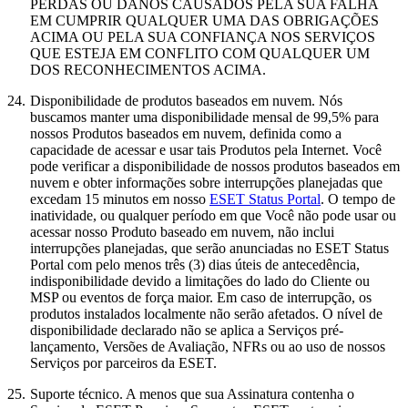
PERDAS OU DANOS CAUSADOS PELA SUA FALHA
EM CUMPRIR QUALQUER UMA DAS OBRIGAÇÕES
ACIMA OU PELA SUA CONFIANÇA NOS SERVIÇOS
QUE ESTEJA EM CONFLITO COM QUALQUER UM
DOS RECONHECIMENTOS ACIMA.
24.
Disponibilidade de produtos baseados em nuvem.
Nós
buscamos manter uma disponibilidade mensal de 99,5% para
nossos Produtos baseados em nuvem, definida como a
capacidade de acessar e usar tais Produtos pela Internet. Você
pode verificar a disponibilidade de nossos produtos baseados em
nuvem e obter informações sobre interrupções planejadas que
excedam 15 minutos em nosso
ESET Status Portal
. O tempo de
inatividade, ou qualquer período em que Você não pode usar ou
acessar nosso Produto baseado em nuvem, não inclui
interrupções planejadas, que serão anunciadas no ESET Status
Portal com pelo menos três (3) dias úteis de antecedência,
indisponibilidade devido a limitações do lado do Cliente ou
MSP ou eventos de força maior. Em caso de interrupção, os
produtos instalados localmente não serão afetados. O nível de
disponibilidade declarado não se aplica a Serviços pré-
lançamento, Versões de Avaliação, NFRs ou ao uso de nossos
Serviços por parceiros da ESET.
25.
Suporte técnico.
A menos que sua Assinatura contenha o