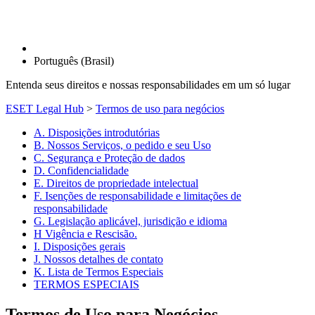
Português (Brasil)
Entenda seus direitos e nossas responsabilidades em um só lugar
ESET Legal Hub
>
Termos de uso para negócios
A. Disposições introdutórias
B. Nossos Serviços, o pedido e seu Uso
C. Segurança e Proteção de dados
D. Confidencialidade
E. Direitos de propriedade intelectual
F. Isenções de responsabilidade e limitações de
responsabilidade
G. Legislação aplicável, jurisdição e idioma
H Vigência e Rescisão.
I. Disposições gerais
J. Nossos detalhes de contato
K. Lista de Termos Especiais
TERMOS ESPECIAIS
Termos de Uso para Negócios