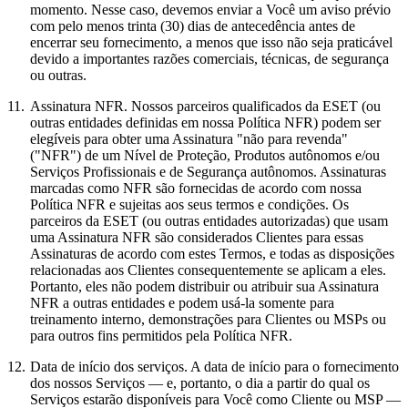
momento. Nesse caso, devemos enviar a Você um aviso prévio
com pelo menos trinta (30) dias de antecedência antes de
encerrar seu fornecimento, a menos que isso não seja praticável
devido a importantes razões comerciais, técnicas, de segurança
ou outras.
11.
Assinatura NFR.
Nossos parceiros qualificados da ESET (ou
outras entidades definidas em nossa Política NFR) podem ser
elegíveis para obter uma Assinatura "não para revenda"
("
NFR
") de um Nível de Proteção, Produtos autônomos e/ou
Serviços Profissionais e de Segurança autônomos. Assinaturas
marcadas como NFR são fornecidas de acordo com nossa
Política NFR e sujeitas aos seus termos e condições. Os
parceiros da ESET (ou outras entidades autorizadas) que usam
uma Assinatura NFR são considerados Clientes para essas
Assinaturas de acordo com estes Termos, e todas as disposições
relacionadas aos Clientes consequentemente se aplicam a eles.
Portanto, eles não podem distribuir ou atribuir sua Assinatura
NFR a outras entidades e podem usá-la somente para
treinamento interno, demonstrações para Clientes ou MSPs ou
para outros fins permitidos pela Política NFR.
12.
Data de início dos serviços.
A data de início para o fornecimento
dos nossos Serviços — e, portanto, o dia a partir do qual os
Serviços estarão disponíveis para Você como Cliente ou MSP —