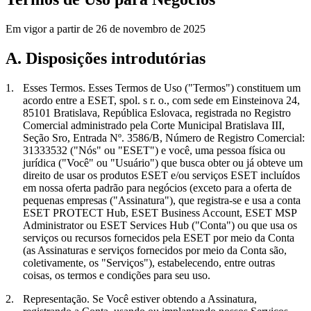
Em vigor a partir de 26 de novembro de 2025
A. Disposições introdutórias
1.
Esses Termos.
Esses Termos de Uso ("
Termos
") constituem um
acordo entre a ESET, spol. s r. o., com sede em Einsteinova 24,
85101 Bratislava, República Eslovaca, registrada no Registro
Comercial administrado pela Corte Municipal Bratislava III,
Seção Sro, Entrada Nº. 3586/B, Número de Registro Comercial:
31333532 ("
Nós
" ou "
ESET
") e você, uma pessoa física ou
jurídica ("
Você
" ou "
Usuário
") que busca obter ou já obteve um
direito de usar os produtos ESET e/ou serviços ESET incluídos
em nossa oferta padrão para negócios (exceto para a oferta de
pequenas empresas ("
Assinatura
"), que registra-se e usa a conta
ESET PROTECT Hub, ESET Business Account, ESET MSP
Administrator ou ESET Services Hub ("
Conta
") ou que usa os
serviços ou recursos fornecidos pela ESET por meio da Conta
(as Assinaturas e serviços fornecidos por meio da Conta são,
coletivamente, os "
Serviços
"), estabelecendo, entre outras
coisas, os termos e condições para seu uso.
2.
Representação.
Se Você estiver obtendo a Assinatura,