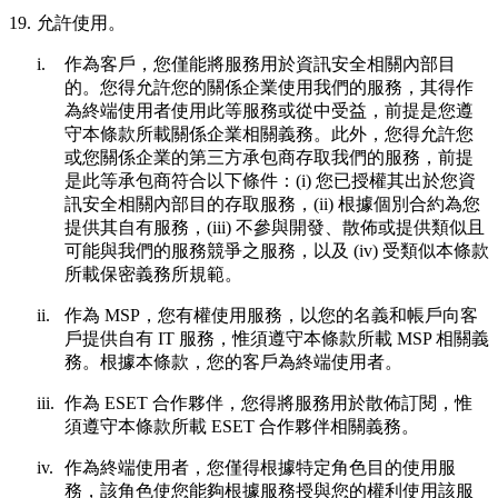
19.
允許使用。
i.
作為客戶，您僅能將服務用於資訊安全相關內部目
的。您得允許您的關係企業使用我們的服務，其得作
為終端使用者使用此等服務或從中受益，前提是您遵
守本條款所載關係企業相關義務。此外，您得允許您
或您關係企業的第三方承包商存取我們的服務，前提
是此等承包商符合以下條件：(i) 您已授權其出於您資
訊安全相關內部目的存取服務，(ii) 根據個別合約為您
提供其自有服務，(iii) 不參與開發、散佈或提供類似且
可能與我們的服務競爭之服務，以及 (iv) 受類似本條款
所載保密義務所規範。
ii.
作為 MSP，您有權使用服務，以您的名義和帳戶向客
戶提供自有 IT 服務，惟須遵守本條款所載 MSP 相關義
務。根據本條款，您的客戶為終端使用者。
iii.
作為 ESET 合作夥伴，您得將服務用於散佈訂閱，惟
須遵守本條款所載 ESET 合作夥伴相關義務。
iv.
作為終端使用者，您僅得根據特定角色目的使用服
務，該角色使您能夠根據服務授與您的權利使用該服