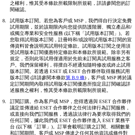
之權利，惟其受本條款所載限制所規範，詳請參閱您的訂
閱確認。
8.
試用版本訂閱。
若您為客戶或 MSP，我們得自行決定免費
試用期限，並於該期限內向您提供防護階層、獨立產品和/
或獨立專業和安全性服務 (以下稱「
試用版本訂閱
」)。若
您取得試用版本訂閱，註冊時和/或說明試用版本訂閱的宣
傳資料皆會說明其試用特定條款。試用版本訂閱之使用須
受試用版本訂閱優惠特定條款和本條款所規範。除非另有
規定，否則此等試用僅適用於先前未訂閱具試用服務之客
戶。我們保留權利，得擅自不經通知隨時修改或終止試用
版本訂閱。若透過 ESET 或 ESET 合作夥伴取得服務試用
版本訂閱 (詳請參閱本條款
第 B.9 條
)，客戶或 MSP 將於議
定訂閱期間內取得試用版本訂閱優惠所指定且訂閱確認詳
述服務之權利，惟其受本條款所載限制所規範。
9.
訂閱訂購。
作為客戶或 MSP，您得透過與 ESET 合作夥伴
議定並傳達給 ESET 合作夥伴之任何法律行為訂閱服務，
或直接向我們訂閱服務，透過該法律行為要求取得我們的
任何訂閱，據此我們或 ESET 合作夥伴進入 ESET 業務平
台 (以下稱「
訂單
」)。訂單會載明訂購之訂閱、相關數量
和訂閱期間。客戶或 MSP 傳達之任何其他資訊或條件對