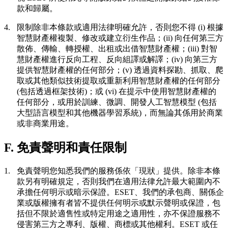
款和歸屬。
4.
限制
除非本條款或適用法律明確允許，否則您不得 (i) 根據
智慧財產權複製、修改或建立衍生作品；(ii) 向任何第三方
散佈、傳輸、轉授權、出租或出借智慧財產權；(iii) 對智
慧財產權進行反向工程、反向組譯或解譯；(iv) 向第三方
提供智慧財產權的任何部分；(v) 透過資料探勘、抓取、爬
取或其他類似技術提取或重新利用智慧財產權的任何部分
(包括透過框架技術)；或 (vi) 在提示中使用智慧財產權的
任何部分，或用於訓練、微調、開發人工智慧模型 (包括
大型語言模型和其他機器學習系統)，而無論其係用於商業
或非商業用途。
F. 免責聲明和責任限制
1.
免責聲明您知悉我們的服務係依「現狀」提供。除非本條
款另有明確規定，否則我們在適用法律允許最大範圍內不
承擔任何明示或暗示保證。ESET、我們的承包商、關係企
業或版權擁有者皆不提供任何明示或默示聲明或保證，包
括但不限於適售性或特定用途之適用性，亦不保證服務不
侵害第三方之專利、版權、商標或其他權利。ESET 或任