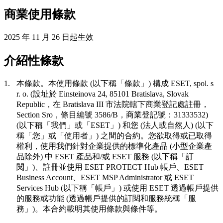
商業使用條款
2025 年 11 月 26 日起生效
介紹性條款
1.
本條款。
本使用條款 (以下稱「
條款
」) 構成 ESET, spol. s
r. o. (設址於 Einsteinova 24, 85101 Bratislava, Slovak
Republic，在 Bratislava III 市法院轄下商業登記處註冊，
Section Sro，條目編號 3586/B，商業登記號：31333532)
(以下稱「
我們
」或「
ESET
」) 和您 (法人或自然人) (以下
稱「
您
」或「
使用者
」) 之間的合約。您欲取得或已取得
權利，使用我們針對企業提供的標準化產品 (小型企業產
品除外) 中 ESET 產品和/或 ESET 服務 (以下稱「
訂
閱
」)、註冊並使用 ESET PROTECT Hub 帳戶、ESET
Business Account、ESET MSP Administrator 或 ESET
Services Hub (以下稱「
帳戶
」) 或使用 ESET 透過帳戶提供
的服務或功能 (透過帳戶提供的訂閱和服務統稱「
服
務
」)。本合約載明其使用條款與條件等。