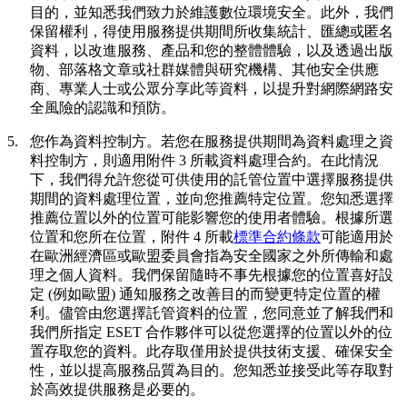
目的，並知悉我們致力於維護數位環境安全。此外，我們
保留權利，得使用服務提供期間所收集統計、匯總或匿名
資料，以改進服務、產品和您的整體體驗，以及透過出版
物、部落格文章或社群媒體與研究機構、其他安全供應
商、專業人士或公眾分享此等資料，以提升對網際網路安
全風險的認識和預防。
5.
您作為資料控制方。
若您在服務提供期間為資料處理之資
料控制方，則適用附件 3 所載資料處理合約。在此情況
下，我們得允許您從可供使用的託管位置中選擇服務提供
期間的資料處理位置，並向您推薦特定位置。您知悉選擇
推薦位置以外的位置可能影響您的使用者體驗。根據所選
位置和您所在位置，附件 4 所載
標準合約條款
可能適用於
在歐洲經濟區或歐盟委員會指為安全國家之外所傳輸和處
理之個人資料。我們保留隨時不事先根據您的位置喜好設
定 (例如歐盟) 通知服務之改善目的而變更特定位置的權
利。儘管由您選擇託管資料的位置，您同意並了解我們和
我們所指定 ESET 合作夥伴可以從您選擇的位置以外的位
置存取您的資料。此存取僅用於提供技術支援、確保安全
性，並以提高服務品質為目的。您知悉並接受此等存取對
於高效提供服務是必要的。