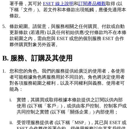
署手冊，其可於
ESET 線上說明
和
訂閱產品概觀
取得 (以
下稱「
文件
」)。若文件和本條款出現牴觸，應優先適用本
條款。
5.
條款範圍。
請留意，與服務相關之任何購買、付款或自動
更新條款 (若適用) 以及任何初始供應/交付條款均不在本條
款範圍之內，需由您與 ESET 或您的個別服務 ESET 合作
夥伴購買對象另外簽署。
B. 服務、訂購及其使用
1.
您和您的角色。
我們的服務提供給廣泛的使用者，各使用
者可能根據角色將服務用於不同目的。角色將決定使用者
對各項服務範圍之權利，以及不同權利與義務。使用者可
能為：
i.
實體，其購買或取得根據本條款提供之訂閱以供內部
使用 (以下稱「
客戶
」)，或供由客戶控制、控制客戶或
共同控制之實體 (以下稱「
關係企業
」) 內部使用；
ii.
受管理服務提供者 (以下稱「
MSP
」)，其已與 ESET 或
ESET 合作夥伴簽署合約，得使用服務以向其客戶提供