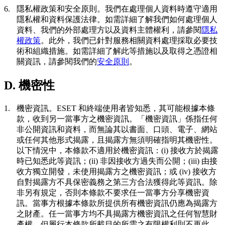
6.
隱私權政策和安全原則。
我們在處理個人資料時遵守適用
隱私權和資料保護法律。如需詳細了解我們如何處理個人
資料、我們的外部處理方以及資料主體權利，請參閱
隱私
權政策
。此外，我們已針對服務相關資料處理採取必要技
術和組織措施。如需詳細了解此等措施以及取得之憑證相
關資訊，請參閱我們的
安全原則
。
D. 機密性
1.
機密資訊。
ESET 和終端使用者皆知悉，其可能根據本條
款，收到另一當事方之機密資訊。「
機密資訊
」係指任何
非公開資訊和資料，而無論其以書面、口頭、電子、網站
或任何其他形式揭露，且揭露方無須明確指明其機密性。
以下情況中，本條款不適用於機密資訊：(i) 接收方於揭露
時已知悉此等資訊；(ii) 非因接收方過失而公開；(iii) 由接
收方獨立開發，未使用揭露方之機密資訊；或 (iv) 接收方
自對揭露方不具保密義務之第三方合法獲得此等資訊。除
非另有規定，否則本條款不要求任一當事方分享機密資
訊。當事方根據本條款所提供所有機密資訊仍應為揭露方
之財產。任一當事方均不具揭露方機密資訊之任何智慧財
產權，但履行本條款所載目的所需之有限權利則不再此