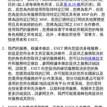
目的 (如上述每個角色所述，以及
第 B.19 條
所詳述)。因
此，若您為內部使用而取得特定訂閱，您將為客戶，但若
您為提供自有服務而取得特定訂閱且具有效 MSP 合約，您
將為該特定訂閱之 MSP。若您訂購特定訂閱供其他實體使
用且具有效經銷合約，您將為該訂閱之 ESET 合作夥伴。
使用我們的服務時，您應確保遵守本條款所載與您的每個
角色相關之所有規定。此外，本條款所使用「
當事方
」係
指使用者和 ESET。
2.
我們的服務。
根據本條款，ESET 將向您提供多種服務，
前提是您符合本文所定義先決條件，且提供之服務取決於
您的角色和您取得之確切服務權利。您可以自
特殊條款
文
件和服務特定條款，參閱根據本條款提供之服務詳細說
明。請留意，ESET 向您提供的確切服務取決於您的角
色、您購買或取得的訂閱，亦可能取決於您所在國家以及
您選擇使用服務的平台/作業系統。部分功能和產品可能不
適用於您所在國家/地區或所有平台/作業系統。您仍需符
合技術要求和先決條件，以順利使用服務。有關本主題的
更多詳細資訊，請參閱文件。我們可能透過轉包商提供任
何服務或其部分。