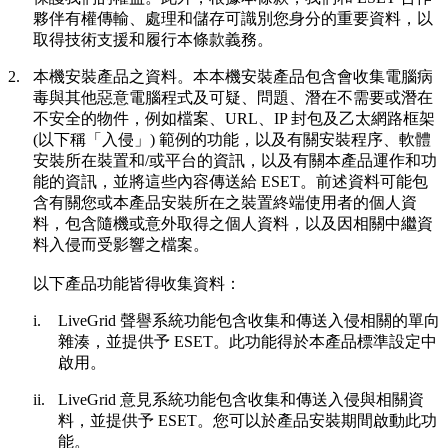
夥伴有權傳輸、處理和儲存可識別您身分的重要資料，以
取得技術支援和履行本條款義務。
2.
本機安裝產品之資料。
本本機安裝產品包含會收集電腦病
毒與其他惡意電腦程式及可疑、問題、潛在不需要或潛在
不安全的物件，例如檔案、URL、IP 封包及乙太網路框架
(以下稱「
入侵
」) 範例的功能，以及有關安裝程序、軟體
安裝所在裝置和/或平台的資訊，以及有關本產品運作和功
能的資訊，並將這些內容傳送給 ESET。前述資料可能包
含有關您或本產品安裝所在之裝置終端使用者的個人資
料，包含隨機或意外取得之個人資料，以及因相關中繼資
料入侵而受影響之檔案。
以下產品功能皆得收集資料：
i.
LiveGrid 聲譽系統功能包含收集和傳送入侵相關的單向
雜湊，並提供予 ESET。此功能得於本產品標準設定中
啟用。
ii.
LiveGrid 意見系統功能包含收集和傳送入侵與相關資
料，並提供予 ESET。您可以於產品安裝期間啟動此功
能。