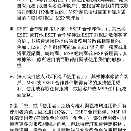
自有服務 (以自有名義和帳戶)，並根據本條款購買或取
得訂閱以用於相關目的。MSP 亦包括根據第 ii 條所述
目的而取得訂閱之 MSP 管理員；
iii.
ESET 合作夥伴 (以下稱「
ESET 合作夥伴
」)，其已與
ESET 或其他 ESET 合作夥伴就 ESET 訂閱之散佈簽署
合約，並將透過帳戶提供的服務用於散佈相關目的。
例如，ESET 合作夥伴可能為 ESET 辦公室、獨家或非
獨家經銷商、轉銷商、MSP 經銷商或 MSP 管理員，其
根據第 iii 條所述目的而取得訂閱或使用我們的服務；
或
iv.
法人或自然人 (以下稱「
使用者
」)，其根據本條款自客
戶、MSP 或 ESET 合作夥伴取得有限的服務使用權
利、使用或存取任何服務，或因客戶或 MSP 使用服務
而受益。
針對「您」或「使用者」之所有權利與義務均適用於所有
使用者角色，因此適用於客戶、ESET 合作夥伴、MSP 和
終端使用者 (每個角色分別稱「
角色
」)。部分使用者可能
擁有更多與服務相關之角色，但就特定訂閱或特定服務，
您僅適用一個角色，其具體取決於您取得角色使用權利之