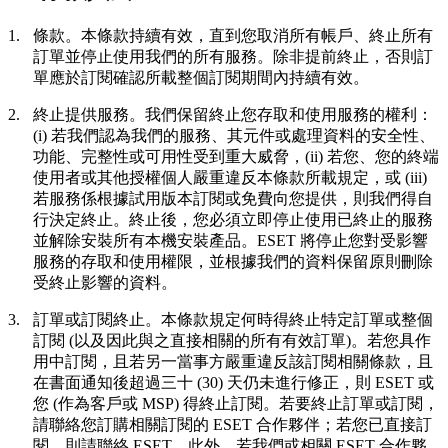
1.
條款。
本條款持續有效，直到您取消所有帳戶、終止所有
訂單並停止使用我們的所有服務。除非提前終止，否則訂
單應於訂閱確認所載整個訂閱期間內持續有效。
2.
終止提供服務。
我們保留終止您存取和使用服務的權利：
(i) 若我們認為我們的服務、其元件或處理資料的安全性、
功能、完整性或可用性受到重大威脅，(ii) 若您、您的終端
使用者或其他授權個人嚴重違反本條款所載規定，或 (iii)
若服務係根據試用版本訂閱或免費向您提供，則我們得自
行決定終止。終止後，您必須立即停止使用已終止的服務
並解除安裝所有本機安裝產品。ESET 將停止您對受影響
服務的存取和使用權限，並根據我們的資料保留原則刪除
受終止影響的資料。
3.
訂單或訂閱終止。
本條款規定何時得終止特定訂單或整個
訂閱 (以及因此與之直接相關的所有有效訂單)。若您具作
用中訂閱，且若另一當事方嚴重違反該訂閱相關條款，且
在書面通知後超過三十 (30) 天仍未進行修正，則 ESET 或
您 (作為客戶或 MSP) 得終止訂閱。若要終止訂單或訂閱，
請聯絡您訂購相關訂閱的 ESET 合作夥伴；若您已直接訂
閱，則請聯絡 ESET。此外，若我們或相關 ESET 合作夥