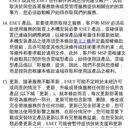
ESET 或其他 ESET 合作夥伴將為您預先建立帳戶，具體
取決於與您簽署服務散佈或受管理服務提供相關合約的當
事方。您必須啟動帳戶始得存取我們的服務。
14.
ESET 產品。
若要使用所取得之服務，客戶和 MSP 必須在
欲使用服務的裝置上本機安裝必要 ESET 產品，並確保裝
置已連線到網際網路，以確保產品擁有最佳和最新效能。
本機安裝產品之使用須受本條款
第 E.2 條
所定義授權條款
所規範，且亦可能受其他先決條件或技術要求所約束；此
等條件和要求載於適用文件。此外，客戶和 MSP 需根據文
件啟動其訂閱所包含雲端型產品，始得使用該產品。雲端
型產品係以「即服務」提供。因此，我們不授與您授權，
而是授與您根據本條款遠端存取和使用該產品之權利。
15.
更新。
隨著服務不斷革新，ESET 可能不定時於未經許可
或同意的情況下，更新、升級或替換服務任何部分或所含
產品 (以下稱「更新」)。就本條款而言，每次更新部署後
即視為服務的一部分。更新可能包含新增、刪除、修改或
完全替換服務所含任何功能。更新已完全部署之前，您可
能無法使用受影響之服務。在部分情況中，您可能需要下
載或安裝特定產品更新以享有完整服務益處。在您安裝此
類必要更新之前，ESET 可能會暫停提供技術支援和更新