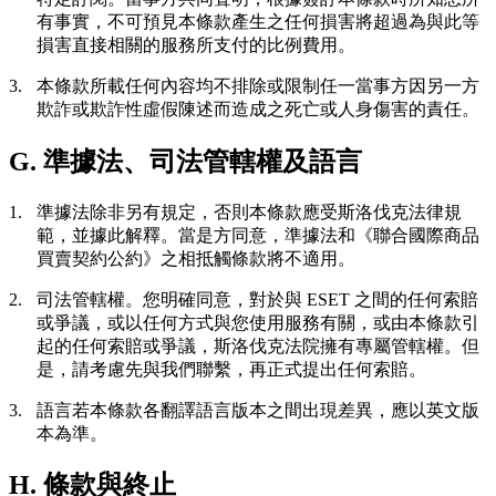
有事實，不可預見本條款產生之任何損害將超過為與此等
損害直接相關的服務所支付的比例費用。
3.
本條款所載任何內容均不排除或限制任一當事方因另一方
欺詐或欺詐性虛假陳述而造成之死亡或人身傷害的責任。
G. 準據法、司法管轄權及語言
1.
準據法
除非另有規定，否則本條款應受斯洛伐克法律規
範，並據此解釋。當是方同意，準據法和《聯合國際商品
買賣契約公約》之相抵觸條款將不適用。
2.
司法管轄權。
您明確同意，對於與 ESET 之間的任何索賠
或爭議，或以任何方式與您使用服務有關，或由本條款引
起的任何索賠或爭議，斯洛伐克法院擁有專屬管轄權。但
是，請考慮先與我們聯繫，再正式提出任何索賠。
3.
語言
若本條款各翻譯語言版本之間出現差異，應以英文版
本為準。
H. 條款與終止