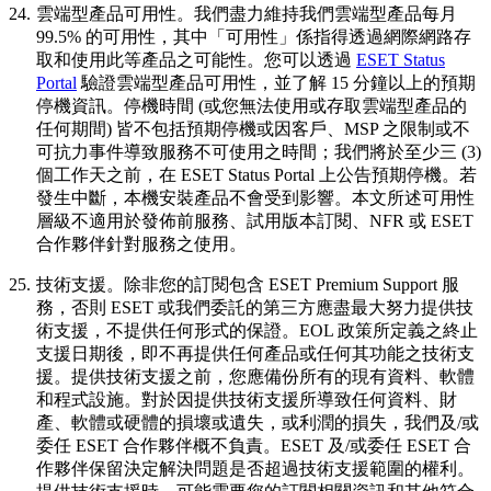
24.
雲端型產品可用性。
我們盡力維持我們雲端型產品每月
99.5% 的可用性，其中「可用性」係指得透過網際網路存
取和使用此等產品之可能性。您可以透過
ESET Status
Portal
驗證雲端型產品可用性，並了解 15 分鐘以上的預期
停機資訊。停機時間 (或您無法使用或存取雲端型產品的
任何期間) 皆不包括預期停機或因客戶、MSP 之限制或不
可抗力事件導致服務不可使用之時間；我們將於至少三 (3)
個工作天之前，在 ESET Status Portal 上公告預期停機。若
發生中斷，本機安裝產品不會受到影響。本文所述可用性
層級不適用於發佈前服務、試用版本訂閱、NFR 或 ESET
合作夥伴針對服務之使用。
25.
技術支援
。除非您的訂閱包含 ESET Premium Support 服
務，否則 ESET 或我們委託的第三方應盡最大努力提供技
術支援，不提供任何形式的保證。EOL 政策所定義之終止
支援日期後，即不再提供任何產品或任何其功能之技術支
援。提供技術支援之前，您應備份所有的現有資料、軟體
和程式設施。對於因提供技術支援所導致任何資料、財
產、軟體或硬體的損壞或遺失，或利潤的損失，我們及/或
委任 ESET 合作夥伴概不負責。ESET 及/或委任 ESET 合
作夥伴保留決定解決問題是否超過技術支援範圍的權利。