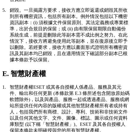
5.
銷毀。
一旦揭露方要求，接收方應立即返還或銷毀其所收
到所有機密資訊，包括所有副本。例外情況包括以下機密
資訊副本：(i) 須根據文件保留原則、其法定義務或專業標
準，出於合規目的保留；或 (ii) 由有限保留期限自動備份
系統生成，前提是刪除此等副本需不成比例之努力。在此
情況下，接收方將避免使用此等副本，並在復原後立即予
以刪除。若經要求，接收方應以書面形式證明所有機密資
訊及其副本均已銷毀，且在適用情況下確認部分副本已根
據本條款予以保留。
E. 智慧財產權
1.
智慧財產權
ESET 或其各自授權人係產品、服務及其元
件、輸出和任何更新 (本條款第 E.3 條所述包含開放原始碼
軟體除外)，以及與產品、服務一起或透過產品、服務或網
站所提供任何內容的版權或其他智慧財產權所有者或持有
人，包括我們所有商標、設計、專利、技術和非技術文件
以及任何其他文字、文件、圖像、標誌、圖示或任何資料
庫類型 (以下稱「智慧財產權」)。ESET 及其各自授權人
保留本條款未明確授與您的所有智慧財產權。