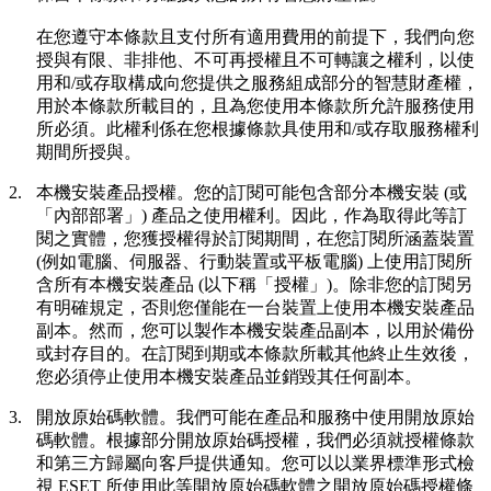
在您遵守本條款且支付所有適用費用的前提下，我們向您
授與有限、非排他、不可再授權且不可轉讓之權利，以使
用和/或存取構成向您提供之服務組成部分的智慧財產權，
用於本條款所載目的，且為您使用本條款所允許服務使用
所必須。此權利係在您根據條款具使用和/或存取服務權利
期間所授與。
2.
本機安裝產品授權。
您的訂閱可能包含部分本機安裝 (或
「內部部署」) 產品之使用權利。因此，作為取得此等訂
閱之實體，您獲授權得於訂閱期間，在您訂閱所涵蓋裝置
(例如電腦、伺服器、行動裝置或平板電腦) 上使用訂閱所
含所有本機安裝產品 (以下稱「授權」)。除非您的訂閱另
有明確規定，否則您僅能在一台裝置上使用本機安裝產品
副本。然而，您可以製作本機安裝產品副本，以用於備份
或封存目的。在訂閱到期或本條款所載其他終止生效後，
您必須停止使用本機安裝產品並銷毀其任何副本。
3.
開放原始碼軟體。
我們可能在產品和服務中使用開放原始
碼軟體。根據部分開放原始碼授權，我們必須就授權條款
和第三方歸屬向客戶提供通知。您可以以業界標準形式檢
視 ESET 所使用此等開放原始碼軟體之開放原始碼授權條