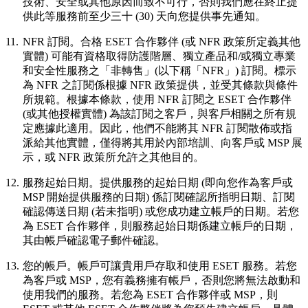
技術、安全或其他原因而致不可行，否則我們應在終止提
供此等服務前至少三十 (30) 天向您提供事先通知。
11.
NFR 訂閱。
合格 ESET 合作夥伴 (或 NFR 政策所定義其他
實體) 可能有資格取得防護階層、獨立產品和/或獨立專業
和安全性服務之「非轉售」(以下稱「
NFR
」) 訂閱。標示
為 NFR 之訂閱係根據 NFR 政策提供，並受其條款與條件
所規範。根據本條款，使用 NFR 訂閱之 ESET 合作夥伴
(或其他授權實體) 為該訂閱之客戶，與客戶相關之所有規
定應據此適用。因此，他們不能將其 NFR 訂閱散佈或指
派給其他實體，僅得將其用於內部培訓、向客戶或 MSP 展
示，或 NFR 政策所允許之其他目的。
12.
服務起始日期。
提供服務的起始日期 (即向您作為客戶或
MSP 開始提供服務的日期) 係訂閱確認所指明日期、訂閱
確認傳送日期 (若未指明) 或您成功建立帳戶的日期。若您
為 ESET 合作夥伴，則服務起始日期係建立帳戶的日期，
其由帳戶確認電子郵件確認。
13.
您的帳戶。
帳戶可讓貴用戶存取和使用 ESET 服務。若您
為客戶或 MSP，您有義務擁有帳戶，否則您將無法啟動和
使用我們的服務。若您為 ESET 合作夥伴或 MSP，則