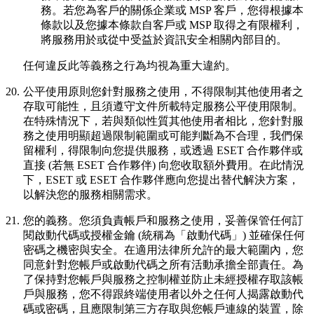
務。若您為客戶的關係企業或 MSP 客戶，您得根據本
條款以及您據本條款自客戶或 MSP 取得之有限權利，
將服務用於或從中受益於資訊安全相關內部目的。
任何違反此等義務之行為均視為重大違約。
20.
公平使用原則
您針對服務之使用，不得限制其他使用者之
存取可能性，且須遵守文件所載特定服務公平使用限制。
在特殊情況下，若與類似性質其他使用者相比，您針對服
務之使用明顯超過限制範圍或可能判斷為不合理，我們保
留權利，得限制向您提供服務，或透過 ESET 合作夥伴或
直接 (若無 ESET 合作夥伴) 向您收取額外費用。在此情況
下，ESET 或 ESET 合作夥伴應向您提出替代解決方案，
以解決您的服務相關需求。
21.
您的義務。
您須負責帳戶和服務之使用，妥善保管任何訂
閱啟動代碼或授權金鑰 (統稱為「
啟動代碼
」) 並確保任何
密碼之機密與安全。在適用法律所允許的最大範圍內，您
同意針對您帳戶或啟動代碼之所有活動承擔全部責任。為
了保持對您帳戶與服務之控制權並防止未經授權存取該帳
戶與服務，您不得跟終端使用者以外之任何人揭露啟動代
碼或密碼，且應限制第三方存取與您帳戶連線的裝置，除