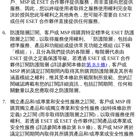
戶、MSP 或 ESET 合作夥伴提供服務，而非直接向您提供
服務。因此，您以終端使用者取得之服務使用權利完全取
決於授與您此等權利之其他角色，您可能不需要自 ESET
或任何 ESET 合作夥伴直接提供任何服務。
6.
防護階層訂閱。
客戶或 MSP 得購買特定標準化 ESET 防護
階層之訂閱，以取得服務使用權利。「
防護階層
」包括由
標準服務、產品和功能組成提供常見功能之模組 (以下稱
「
模組
」)，且分為我們提供的各階層，每階層代表由
ESET 提供之定義保護等級。若透過 ESET 或 ESET 合作
夥伴訂閱防護階層 (詳請參閱本條款
第 B.9 條
)，客戶或
MSP 將於議定訂閱期間內取得其所購買防護階層及其所有
涵蓋模組之權利，惟其受本條款所載限制所規範。您的訂
閱確認將載有您的訂閱詳細資訊，包括訂閱期間、任何相
關數量以及您應取得之防護階層。
7.
獨立產品和/或專業和安全性服務之訂閱。
客戶或 MSP 得
購買獨立產品和/或獨立專業和安全性服務 (如特殊條款所
定義) 之訂閱 (而非取得防護階層之訂閱)，以取得服務使用
權利。若透過 ESET 或 ESET 合作夥伴訂閱產品或專業或
安全性服務 (詳請參閱本條款第 B.9 條)，客戶或 MSP 將於
議定訂閱期間內取得其所購買產品和/或專業或安全性服務