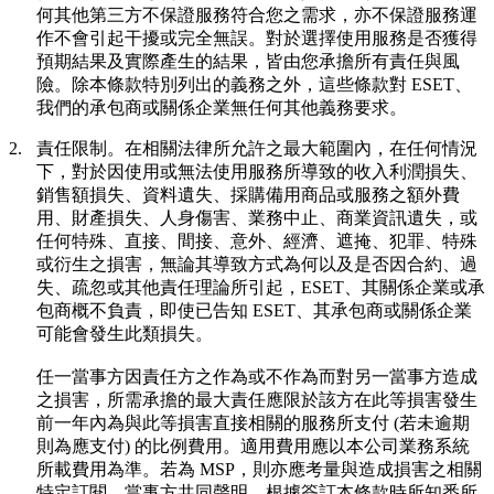
何其他第三方不保證服務符合您之需求，亦不保證服務運
作不會引起干擾或完全無誤。對於選擇使用服務是否獲得
預期結果及實際產生的結果，皆由您承擔所有責任與風
險。除本條款特別列出的義務之外，這些條款對 ESET、
我們的承包商或關係企業無任何其他義務要求。
2.
責任限制。在相關法律所允許之最大範圍內，在任何情況
下，對於因使用或無法使用服務所導致的收入利潤損失、
銷售額損失、資料遺失、採購備用商品或服務之額外費
用、財產損失、人身傷害、業務中止、商業資訊遺失，或
任何特殊、直接、間接、意外、經濟、遮掩、犯罪、特殊
或衍生之損害，無論其導致方式為何以及是否因合約、過
失、疏忽或其他責任理論所引起，ESET、其關係企業或承
包商概不負責，即使已告知 ESET、其承包商或關係企業
可能會發生此類損失。
任一當事方因責任方之作為或不作為而對另一當事方造成
之損害，所需承擔的最大責任應限於該方在此等損害發生
前一年內為與此等損害直接相關的服務所支付 (若未逾期
則為應支付) 的比例費用。適用費用應以本公司業務系統
所載費用為準。若為 MSP，則亦應考量與造成損害之相關
特定訂閱。當事方共同聲明，根據簽訂本條款時所知悉所