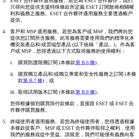
3.
ESET 合作夥伴適用服務。
若您為 ESET 合作夥伴，我們
只得向您提供支援特殊條款所定義 ESET 訂閱散佈相關權
利和義務之服務。ESET 合作夥伴適用服務主要透過帳戶
提供。
4.
客戶和 MSP 適用服務。
若您為客戶或 MSP，我們將向您
提供您訂閱所含服務。此等服務需要使用我們的標準化本
機安裝產品和/或雲端型產品 (以下統稱「
產品
」)。作為客
戶或 MSP，您得透過以下方式取得服務的使用權利：
i.
購買防護階層訂閱 (本條款
第 B.6 條
)、
ii.
購買獨立產品和/或獨立專業和安全性服務之訂閱 (本條
款
第 B.7 條
)，或
iii.
取得試用版本訂閱 (本條款
第 B.8 條
)、
您得根據個別購買與付款條款，直接跟 ESET 或 ESET 合
作夥伴購買服務。
5.
終端使用者適用服務。
若您為終端使用者，您得透過根據
本條款從客戶、MSP 或 ESET 合作夥伴取得之權利，使用
我們的服務或從中受益。請留意，我們可能僅有義務向客