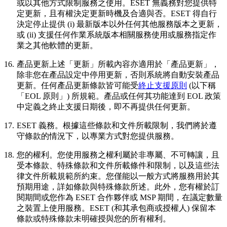
或以其他方式限制服務之使用。ESET 無義務對您提供特
定更新，且有權決定更新時機及合適與否。ESET 得自行
決定停止提供 (i) 最新版本以外任何其他服務版本之更新，
或 (ii) 支援任何作業系統版本相關服務使用或服務指定作
業之其他軟體的更新。
16.
產品更新
上述「更新」所載內容亦適用於「產品更新」，
除非您在產品設定中停用更新，否則系統將自動安裝產品
更新。任何產品更新條款皆可能受
終止支援原則
(以下稱
「EOL 原則」) 所規範。產品或任何其功能達到 EOL 政策
中定義之終止支援日期後，即不再提供任何更新。
17.
ESET 義務。
根據這些條款和文件所載限制，我們將於遵
守條款的情況下，以專業方式對您提供服務。
18.
您的權利。
您使用服務之權利屬於非專屬、不可轉讓，且
受本條款、特殊條款和文件所載條件和限制，以及這些法
律文件所載規範所約束。您僅能以一般方式將服務用於其
預期用途，詳如條款與特殊條款所述。此外，您有權於訂
閱期間或您作為 ESET 合作夥伴或 MSP 期間，在議定數量
之裝置上使用服務。ESET (和其承包商或授權人) 保留本
條款或特殊條款未明確授與您的所有權利。