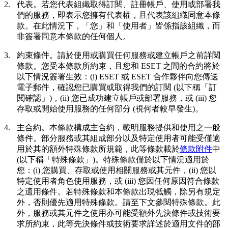
2.
代表。
若您代表組織取得訂閱、註冊帳戶、使用或部署我
們的服務，即表示您擁有代表權，且代表該組織同意本條
款。在此情況下，「您」和「使用者」皆係指該組織，而
非簽署同意本條款的任何個人。
3.
約束條件。
請於使用或購買任何服務或建立帳戶之前詳閱
條款。您受本條款所約束，且您和 ESET 之間的合約將於
以下情況簽署生效：(i) ESET 或 ESET 合作夥伴向您傳送
電子郵件，確認您已購買或取得我們的訂閱 (以下稱「
訂
閱確認
」)，(ii) 您已成功建立帳戶或部署服務，或 (iii) 您
存取或開始使用服務的任何部分 (視何者較早發生)。
4.
主合約。
本條款構成主合約，載明服務提供和使用之一般
條件。部分服務或其組成部分以及特定使用者可能受僅適
用於其的額外特殊條款所規範，此等條款載於
條款附件
中
(以下稱「
特殊條款
」)。特殊條款僅於以下情況適用於
您：(i) 您購買、存取或使用相關服務或其元件，(ii) 您以
特定使用者角色使用服務，或 (iii) 您因任何原因符合條款
之適用條件。若特殊條款和本條款出現牴觸，除另有規定
外，否則優先適用特殊條款。請至下文參閱特殊條款。此
外，服務或其元件之使用亦可能受額外先決條件或技術要
求所約束，此等先決條件或技術要求詳述於適用文件的部