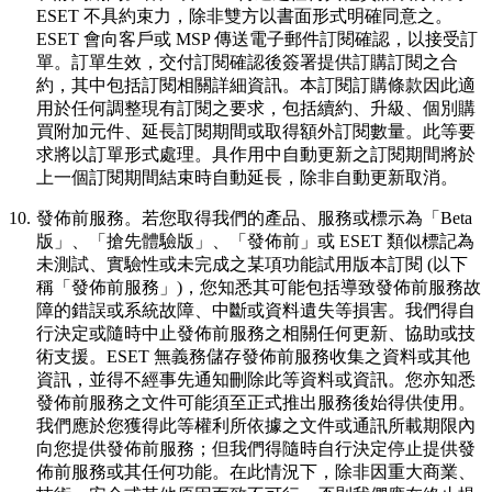
ESET 不具約束力，除非雙方以書面形式明確同意之。
ESET 會向客戶或 MSP 傳送電子郵件訂閱確認，以接受訂
單。訂單生效，交付訂閱確認後簽署提供訂購訂閱之合
約，其中包括訂閱相關詳細資訊。本訂閱訂購條款因此適
用於任何調整現有訂閱之要求，包括續約、升級、個別購
買附加元件、延長訂閱期間或取得額外訂閱數量。此等要
求將以訂單形式處理。具作用中自動更新之訂閱期間將於
上一個訂閱期間結束時自動延長，除非自動更新取消。
10.
發佈前服務。
若您取得我們的產品、服務或標示為「Beta
版」、「搶先體驗版」、「發佈前」或 ESET 類似標記為
未測試、實驗性或未完成之某項功能試用版本訂閱 (以下
稱「
發佈前服務
」)，您知悉其可能包括導致發佈前服務故
障的錯誤或系統故障、中斷或資料遺失等損害。我們得自
行決定或隨時中止發佈前服務之相關任何更新、協助或技
術支援。ESET 無義務儲存發佈前服務收集之資料或其他
資訊，並得不經事先通知刪除此等資料或資訊。您亦知悉
發佈前服務之文件可能須至正式推出服務後始得供使用。
我們應於您獲得此等權利所依據之文件或通訊所載期限內
向您提供發佈前服務；但我們得隨時自行決定停止提供發
佈前服務或其任何功能。在此情況下，除非因重大商業、