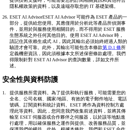
提供技術支援時，可能需要您的訂閱相關資訊和其他符合
隱私權政策的資料，以及遠端存取您的 IT 基礎架構。
26.
ESET AI Advisor
ESET AI Advisor 可能作為 ESET 產品的一
部分，提供給您使用。其應僅用於分析此等產品所偵測事
件，並用於與服務使用相關目的，而不得用於 ESET 服務
生態系統之外任何其他目的。使用 ESET AI Advisor 時，
請記住其依賴生成式 AI，因此其輸出必須始終經過人類的
驗證才會可靠。此外，其輸出可能包含本條款
第 D.1 條
所
定義機密資訊，因此須根據本文所述保密條款處理。我們
得限制針對 ESET AI Advisor 的查詢數量，詳如文件所
述。
安全性與資料防護
1.
提供服務所需資料。
為了提供和執行服務，可能需要您的
全名、公司名稱、國家/地區、有效的電子郵件地址、電話
號碼、訂閱資料和統計資料。ESET 將作為資料控制方處
理此等資料。因此，您同意我們收集前述資料，並將其傳
輸至 ESET 伺服器或合作夥伴之伺服器，以於該等地點進
行處理，用以確保服務之運作與提供、改善服務品質，並
保護我們的權益。此外，根據本條款，我們和 ESET 合作