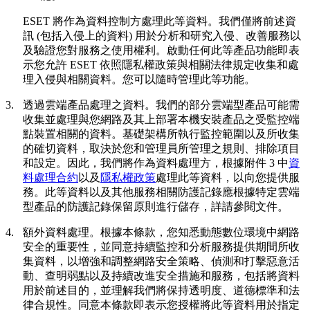
ESET 將作為資料控制方處理此等資料。我們僅將前述資
訊 (包括入侵上的資料) 用於分析和研究入侵、改善服務以
及驗證您對服務之使用權利。啟動任何此等產品功能即表
示您允許 ESET 依照隱私權政策與相關法律規定收集和處
理入侵與相關資料。您可以隨時管理此等功能。
3.
透過雲端產品處理之資料。
我們的部分雲端型產品可能需
收集並處理與您網路及其上部署本機安裝產品之受監控端
點裝置相關的資料。基礎架構所執行監控範圍以及所收集
的確切資料，取決於您和管理員所管理之規則、排除項目
和設定。因此，我們將作為資料處理方，根據附件 3 中
資
料處理合約
以及
隱私權政策
處理此等資料，以向您提供服
務。此等資料以及其他服務相關防護記錄應根據特定雲端
型產品的防護記錄保留原則進行儲存，詳請參閱文件。
4.
額外資料處理。
根據本條款，您知悉動態數位環境中網路
安全的重要性，並同意持續監控和分析服務提供期間所收
集資料，以增強和調整網路安全策略、偵測和打擊惡意活
動、查明弱點以及持續改進安全措施和服務，包括將資料
用於前述目的，並理解我們將保持透明度、道德標準和法
律合規性。同意本條款即表示您授權將此等資料用於指定