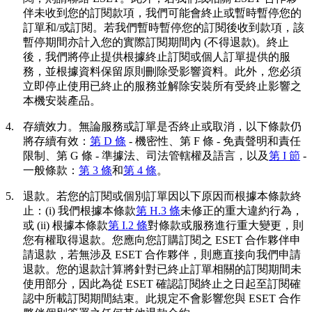
伴未收到您的訂閱款項，我們可能會終止或暫時暫停您的
訂單和/或訂閱。若我們暫時暫停您的訂閱後收到款項，該
暫停期間亦計入您的實際訂閱期間內 (不得退款)。終止
後，我們將停止提供根據終止訂閱或個人訂單提供的服
務，並根據資料保留原則刪除受影響資料。此外，您必須
立即停止使用已終止的服務並解除安裝所有受終止影響之
本機安裝產品。
4.
存續效力。
無論服務或訂單是否終止或取消，以下條款仍
將存續有效：
第 D 條
- 機密性、第 F 條 - 免責聲明和責任
限制、第 G 條 - 準據法、司法管轄權及語言，以及
第 I 節
-
一般條款：
第 3 條
和
第 4 條
。
5.
退款。
若您的訂閱或個別訂單因以下原因而根據本條款終
止：(i) 我們根據本條款
第 H.3 條
未修正的重大違約行為，
或 (ii) 根據本條款
第 I.2 條
對條款或服務進行重大變更，則
您有權取得退款。您應向您訂購訂閱之 ESET 合作夥伴申
請退款，若無涉及 ESET 合作夥伴，則應直接向我們申請
退款。您的退款計算將針對已終止訂單相關的訂閱期間未
使用部分，因此為從 ESET 確認訂閱終止之日起至訂閱確
認中所載訂閱期間結束。此規定不會影響您與 ESET 合作