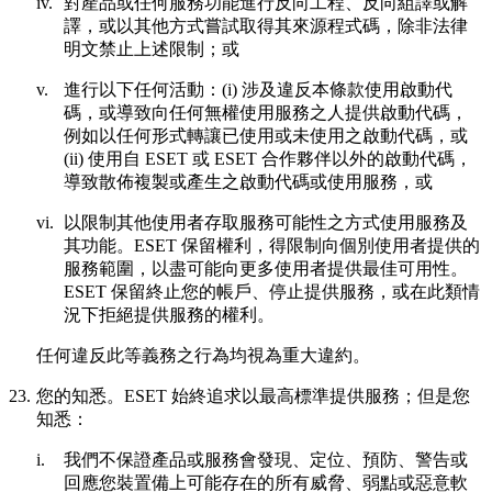
iv.
對產品或任何服務功能進行反向工程、反向組譯或解
譯，或以其他方式嘗試取得其來源程式碼，除非法律
明文禁止上述限制；或
v.
進行以下任何活動：(i) 涉及違反本條款使用啟動代
碼，或導致向任何無權使用服務之人提供啟動代碼，
例如以任何形式轉讓已使用或未使用之啟動代碼，或
(ii) 使用自 ESET 或 ESET 合作夥伴以外的啟動代碼，
導致散佈複製或產生之啟動代碼或使用服務，或
vi.
以限制其他使用者存取服務可能性之方式使用服務及
其功能。ESET 保留權利，得限制向個別使用者提供的
服務範圍，以盡可能向更多使用者提供最佳可用性。
ESET 保留終止您的帳戶、停止提供服務，或在此類情
況下拒絕提供服務的權利。
任何違反此等義務之行為均視為重大違約。
23.
您的知悉
。ESET 始終追求以最高標準提供服務；但是您
知悉：
i.
我們不保證產品或服務會發現、定位、預防、警告或
回應您裝置備上可能存在的所有威脅、弱點或惡意軟