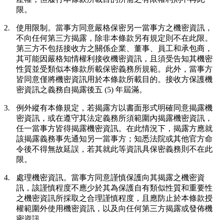
限。
2.
使用限制。
當事方同意嚴格保密另一當事方之機密資訊，
不向任何第三方揭露，除非本條款另有規定則不在此限。
第三方不包括接收方之關係企業、董事、員工和承包商，
其可能因嚴格知情權利接收機密資訊，且須受告知其機密
性質並受類似本條款所載保密義務所規範。此外，當事方
皆同意僅將機密資訊用於本條款所載目的。接收方保護機
密資訊之義務自揭露後五 (5) 年屆滿。
3.
例外
縱有本條規定，若揭露方以書面形式明確同意揭露機
密資訊，或在遵守其法定義務所須範圍內揭露機密資訊，
任一當事方皆得揭露機密資訊。在此情況下，揭露方應就
該揭露義務事先通知另一當事方；知悉法院或其他官方命
令後不得無故延誤，若其就此等資訊具保密義務則不在此
限。
4.
處理機密資訊。
當事方同意謹慎保護向其揭露之機密資
訊，該謹慎程度不應少於其為保護自有類似性質和重要性
之機密資訊所採取之合理謹慎程度，且應防止於本條款授
權範圍外使用機密資訊，以及向任何第三方揭露或發佈機
密資訊。